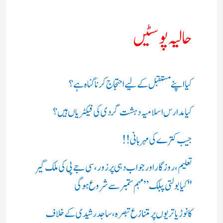
حالیہ پوسٹیں
کیا اپنے مستقبل کے لیے احتجاج کرنا گناہ ہے؟
کیا مدارس اسلامیہ دہشت گردی کی فیکٹریاں ہیں؟
جیب کترے کی مہربانی !!
تعلیم، روزگار اور جواب دہی پر زور، سی جے پی کی ملک گیر
"کیا بولتی پبلک” مہم ستمبر سے شروع ہوگی
کانوڑ یاتریوں پر متنازع تبصرہ، ساجد رشیدی کے خلاف