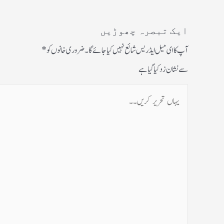
ایک تبصرہ چھوڑیں
آپ کا ای میل ایڈریس شائع نہیں کیا جائے گا۔
ضروری خانوں کو
*
سے نشان زد کیا گیا ہے