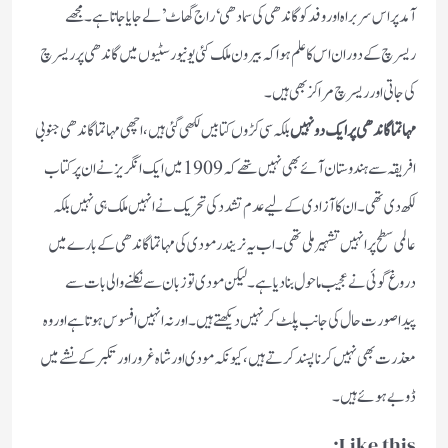
آمد پر اس سربراہ اور وفد کو گاندھی کی سمادھی ‘ راج گھاٹ’ لے جایا جاتا ہے۔مجھے
ریسرچ کے دوران اس کا علم ہوا کہ بیرون ملک کئی یونیورسٹیوں میں گاندھی پر ریسرچ
کی جاتی اور ریسرچ مراکز بھی ہیں۔
مہاتما گاندھی پر ایک دو نہیں
بلکہ سی کڑوں کتابیں لکھی گئی ہیں، اچھی مہاتما گاندھی جنوبی
افریقہ سے ہندوستان آئے بھی نہیں تھے کہ 1909 میں ایک انگریز نے ان پر کتاب
لکھ دی تھی۔ان کاآزادی کے لیے عدم تشدد کی تحریک نے انہیں ملک ہی نہیں بلکہ
عالمی سطح پرانہیں تشہیر ملی تھی۔ اب یہ نریندر مودی کی مہاتما گاندھی کے بارے میں
دروغ گوئی نے عجیب ماحول بنادیا ہے۔لیکن مودی تو زبان سے نکلنے والی بات سے
پیداصورت حال کی جانب پلٹ کر نہیں دیکھتے ہیں۔اور نہ انہیں افسوس ہوتا ہے اور وہ
معذرت بھی نہیں کرنا پسند کرتے ہیں،کیونکہ مودی اور شاہ غرور اورتکبرکے نشے میں
ڈوبے ہوئے ہیں۔
Like this: