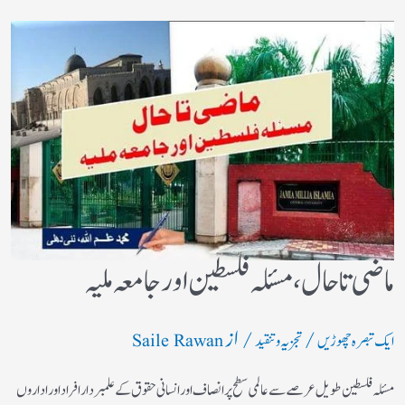
ماضی تا حال، مسئلہ فلسطین اور جامعہ ملیہ
/
/ از
ایک تبصرہ چھوڑیں
تجزیہ و تنقید
Saile Rawan
مسئلہ فلسطین طویل عرصے سے عالمی سطح پر انصاف اور انسانی حقوق کے علمبردار افراد اور اداروں