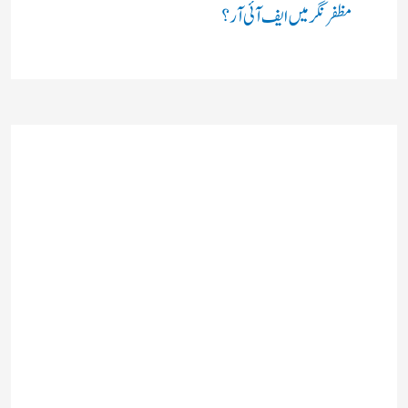
مظفرنگر میں ایف آئی آر؟