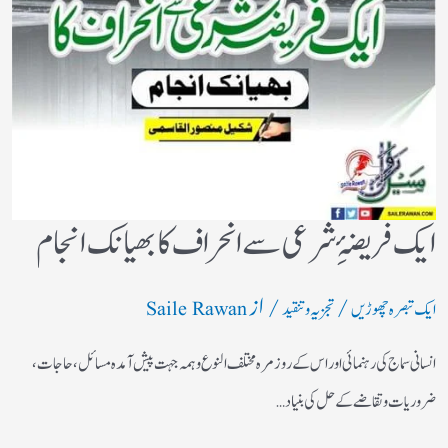
ایک فریضۂِ شرعی سے انحراف کا بھیانک انجام
/
/ از
ایک تبصرہ چھوڑیں
تجزیہ و تنقید
Saile Rawan
انسانی سماج کی رہنمائی اور اس کے روز مرہ مختلف النوع وہمہ جہت پیش آمدہ مسائل ، حاجات ،
ضروریات وتقاضے کے حل کی بنیاد…