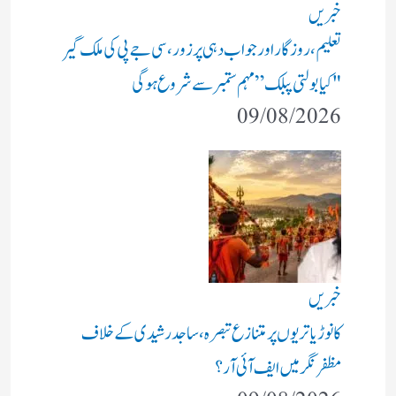
خبریں
تعلیم، روزگار اور جواب دہی پر زور، سی جے پی کی ملک گیر
"کیا بولتی پبلک” مہم ستمبر سے شروع ہوگی
09/08/2026
خبریں
کانوڑ یاتریوں پر متنازع تبصرہ، ساجد رشیدی کے خلاف
مظفرنگر میں ایف آئی آر؟