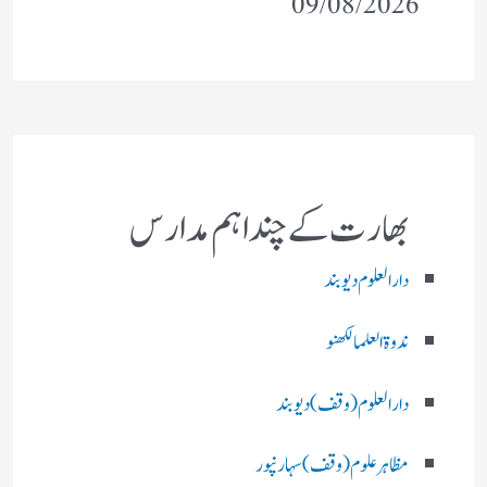
09/08/2026
بھارت کے چند اہم مدارس
دارالعلوم دیوبند
ندوۃالعلما لکھنو
دارالعلوم (وقف)دیوبند
مظاہرعلوم (وقف)سہارنپور