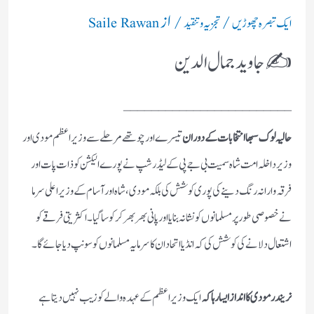
/
/ از
ایک تبصرہ چھوڑیں
تجزیہ و تنقید
Saile Rawan
✍️ جاوید جمال الدین
________________________
حالیہ لوک سبھا انتخابات کے دوران
تیسرے اور چوتھے مرحلے سے وزیراعظم مودی اور
وزیر داخلہ امت شاہ سمیت بی جے پی کے لیڈرشپ نے پورے الیکشن کو ذات پات اور
فرقہ وارانہ رنگ دینے کی پوری کوشش کی بلکہ مودی ،شاہ اور آسام کے وزیراعلی سرما
نے خصوصی طور پر مسلمانوں کو نشانہ بنایا اور پانی بھر بھر کرکوساگیا۔اکثریتی فرقے کو
اشتعال دلانے کی کوشش کی کہ انڈیا اتحاد ان کا سرمایہ مسلمانوں کو سونپ دیا جائے گا۔
نریندر مودی کا انداز ایسا رہا کہ
ایک وزیراعظم کے عہدہ والےکو زیب نہیں دیتا ہے