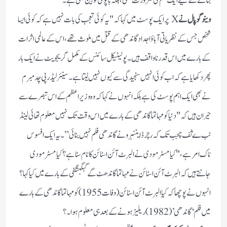
بنانے کے لیے ایک فلم کی ضرورت تھی، بلکہ باپو کی توہین بھی ہے۔
وینوگوپال نے
X پر ایک پوسٹ میں کہاکہ "یہ کوئی تعجب کی بات نہیں ہے کہ کوئی ایسا
شخص جس کے نظریاتی آباؤ اجداد گاندھی کے قتل میں ملوث تھے، اس کے عالمی اثرات
کے بارے میں اس قدر ناواقف ہیں۔ پولیٹیکل سائنس کے مکمل گریجویٹ نے ایک بار
پھر دکھایا ہے کہ اب کوئی انہیں سنجیدگی سے کیوں نہیں لیتاہے۔سینئر لیڈر پی چدمبرم
نے بھی ایک اہم پوسٹ کی ہے بلکہ انہوں نے کہا کہ وہ وزیر اعظم کے اس تبصرے سے
حیران ہیں کہ "دنیا کو مہاتما گاندھی کے بارے میں اس وقت تک نہیں معلوم تھائی لینڈ
ٹب ےثف چجب تک کہ رچرڈ ایٹنبرو نے گاندھی فلم نہیں بنائی”۔یہ ایک افسوس
ناک امر ہے، "کیا مسٹر مودی نے البرٹ آئن اسٹائن کا نام سنا ہے؟ کیا مسٹر مودی
جانتے ہیں کہ البرٹ آئن اسٹائن نے مہاتما گاندھٹ گے گبگبتگفی کے بارے میں کیا کہا؟
انہوں نے پوچھاکہ کیا البرٹ آئن اسٹائن (وفات 1955) کو مہاتما گاندھی کے بارے
میں فلم ‘گاندھی’ (1982)ریلیز ہونے کے بعد ہی معلوم ہوا ۔؟