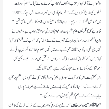
،انہوں نے آخری دن حزب اختلاف کو مخاطب کرتے ہوئے کہاکہ ” ان کی سات
نسلوں کی تاریخ اکھڑ دیں گے۔” خیر عام آدمی اس تبصرہ سے ناراض ہے کہ 1982
میں گاندھی فلم آنے سے پہلے ‘دنیا مہاتما گاندھی کو اس وقت تک نہیں جانتی تھی۔”
ظاہر ہے کہ کانگریس
،اہم شخصیات اور عوام کا چراغ پا ہو نا حق بجانب ہے، انہوں نے
وزیر اعظم نریندر مودی پر ان کے تبصرے کے لئے حملہ کیا کہ "جب تک فلم ‘گاندھی’
نہیں بنی تھی دنیا کو مہاتما گاندھی کے بارے میں نہیں معلوم تھا”۔ کانگریس پارٹی نے
کہا کہ جن کے نظریاتی آباؤ اجداد( گوڈسے) اس کے قتل میں ملوث تھے وہ کبھی بھی
‘مہاتما’ کے دکھائے ہوئے سچائی کے راستے پر نہیں چل سکتے۔
اس تعلق سے راہل گاندھی نے مودی پر طنزکیا، راہل گاندھی نے بھی وزیر اعظم پر تنقید
کرتے ہوئے کہا، "مہاتما گاندھی کے بارے میں جاننے کے لیے صرف ‘پوری
سیاسیات’ کے طالب علم کو فلم دیکھنے کی ضرورت ہوگی۔”
"
مہاتما گاندھی وہ سورج ہیں
جس نے پوری دنیا کو اندھیرے کے خلاف لڑنے کی طاقت