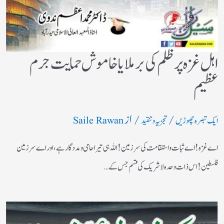
اہل غزہ پر ظلم کی برملا یا خاموش حمایت جرم
عظیم
/
/ از
ایک تبصرہ چھوڑیں
تجزیہ و تنقید
Saile Rawan
اے غزہ! اے ثبات واستقامت کی سرزمین! اللہ ہی تیرا حامی ومددگار ہے، اور اے سرزمین
فلسطین! اس ذات وحدہ لاشریک کی قسم جس کے…