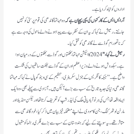
اداروں کو تباہ کر دیا ہے۔
آر ایس ایس کے کارکنوں کی یہی پہچان ہے کہ
وہ مہاتما گاندھی کی قوم پرستی کو نہیں
جانتے۔ رمیش نے کہا کہ یہ ان کے نظریے سے پیدا ہونے والے ماحول کی وجہ سے ہے
کہ ناتھورام گوڈسے نے گاندھی کو قتل کیا۔
رمیش نے کہا، "
2024 کا الیکشن مہاتما بھکتوں اور گوڈسے بھکتوں کے درمیان ہوا
ہے۔ سبکدوش ہونے والے وزیر اعظم اور ان کے گوڈسے بھکت ساتھیوں کی شکست
واضح ہے۔”جبکہ کانگریس کے جنرل سکریٹری، تنظیم کے سی وینوگوپال نے کہا کہ مہاتما
گاندھی دنیا کی جدید تاریخ کے سب سے بڑے آئیکن ہیں۔ آزادی سے پہلے بھی، وہ ایک
ایسا واقعہ تھا جس کی ہر نوآبادیاتی ملک کی لیڈرشپ کو تعریف کرتا تھا اورنیلسن منڈیلا اور
مارٹن لوتھر کنگ، جن کا مودی نے اپنے مضحکہ خیز بیان میں ذکر کیا، خود گاندھی سے
متاثر تھے۔ یہ سوچنے کے لیے کہ ہندوستان کے سب سے بڑے فکری رہنما کو مقبول