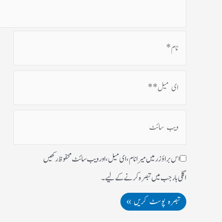
اس براؤزر میں میرا نام، ای میل، اور ویب سائٹ محفوظ رکھیں
اگلی بار جب میں تبصرہ کرنے کےلیے۔