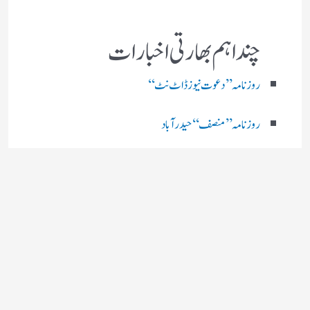
چند اہم بھارتی اخبارات
روز نامہ ’’ دعوت نیوز ڈاٹ نٹ‘‘
روزنامہ ’’ منصف‘‘ حیدر آباد
روزنامہ ’’ انقلاب‘‘ لکھنؤ
روز نامہ ’’راشٹریہ سہارا اردو
روزنامہ ’’اخبارمشرق‘‘ کولکاتا
روزنامہ ’’اعتماد‘‘ حیدرآباد