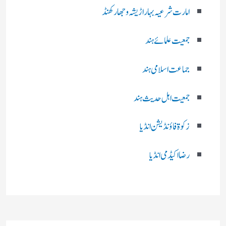
امارت شرعیہ بہار اڑیشہ و جھارکھنڈ
جمعیت علمائے ہند
جماعت اسلامی ہند
جمعیت اہل حدیث ہند
زکوۃ فاؤنڈیشن انڈیا
رضا اکیڈمی انڈیا