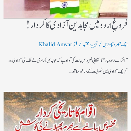
فروغِ اردو میں مجاہدین آزادی کا کردار!
/
/ از
ایک تبصرہ چھوڑیں
تجزیہ و تنقید
Khalid Anwar
’’انقلاب زندہ باد‘‘کا انقلابی نعرہ اس بات کی گواہ ہے کہ مجاہدین آزادی نے ملک کی آزادی اور
تحریک آزادی میں شمولیت کے ساتھ ساتھ…