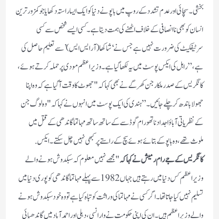
بخشی۔ سچائی اور عدم تشدد کے روپ میں باپو نے دنیا کو ایک ایسا راستہ دکھایا جو کمزور ترین
انسان کو بھی ناانصافی کے خلاف اٹھنے کی ہمت دیتا ہے۔ کسی ایسے شخص سے کسی
سرٹیفکیٹ کی ضرورت نہیں ہے جس نے ‘شاکھا (آر ایس ایس)’ سے تعلیم حاصل کی
ہے،” راہل کی ایکس پوسٹ میں یہ لکھا گیا ہے۔ وزیر اعظم مودی پر حملہ کرتے ہوئے،
کانگریس کے صدر ملکارجن کھرگے نے بھی کہا کہ "جھوٹ کا وقت آگیا ہے کہ وہ اپنا
جھولا باندھ کر چلے جائیں۔”ہندی کی ایک پوسٹ میں انہوں نے کہاکہ "وہ لوگ جن
کے نظریاتی آباؤ اجداد ناتھورام گوڈسے کے ساتھ ساتھ مہاتما گاندھی کے قتل میں
ملوث تھے، وہ باپو کے بتائے ہوئے سچ کے راستے پر کبھی نہیں چل سکتے۔ ایکس.
کانگریس کے جے رام رمیش نے کہاکہ
"مجھے نہیں معلوم کہ سبکدوش ہونے والے
وزیر اعظم کس دنیا میں رہتے ہیں جہاں 1982 سے پہلے مہاتما گاندھی کو پوری دنیا میں
تسلیم نہیں کیا جاتا تھا۔ اگر کسی نے مہاتما کی وراثت کو تباہ کیا ہے تو وہ خود سبکدوش ہونے
والے وزیر اعظم ہیں۔ ان کی اپنی حکومت نے وارانسی، دہلی اور احمد آباد میں گاندھیائی