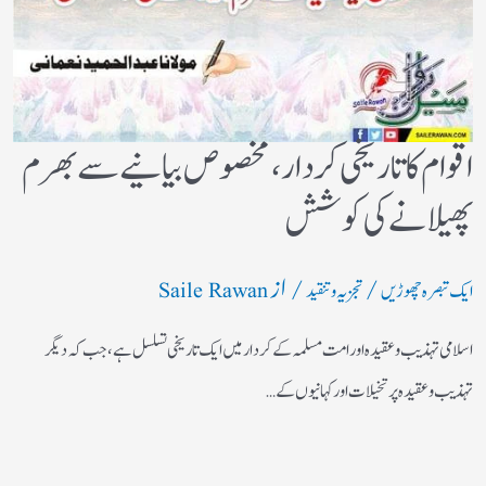
اقوام کا تاریخی کردار،مخصوص بیانیے سے بھرم
پھیلانے کی کوشش
/
/ از
ایک تبصرہ چھوڑیں
تجزیہ و تنقید
Saile Rawan
اسلامی تہذیب و عقیدہ اور امت مسلمہ کے کردار میں ایک تاریخی تسلسل ہے، جب کہ دیگر
تہذیب و عقیدہ پر تخیلات اور کہانیوں کے…