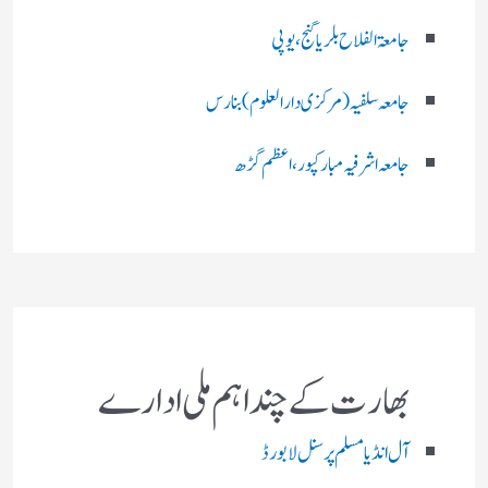
جامعۃ الفلاح بلریاگنج،یوپی
جامعہ سلفیہ(مرکزی دارالعلوم )بنارس
جامعہ اشرفیہ مبارکپور،اعظم گڑھ
بھارت کے چند اہم ملی ادارے
آل انڈیا مسلم پرسنل لا بورڈ