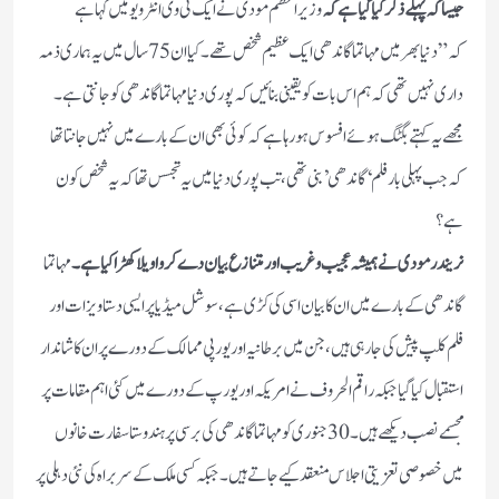
جیسا کہ پہلے ذکر کیا گیا ہے کہ
وزیر اعظم مودی نے ایک ٹی وی انٹرویو میں کہاہے
کہ”دنیا بھر میں مہاتما گاندھی ایک عظیم شخص تھے۔ کیا ان 75 سال میں یہ ہماری ذمہ
داری نہیں تھی کہ ہم اس بات کو یقینی بنائیں کہ پوری دنیا مہاتما گاندھی کو جانتی ہے۔
مجھے یہ کہتےبگٹگ ہوئے افسوس ہو رہا ہے کہ کوئی بھی ان کے بارے میں نہیں جانتا تھا
کہ جب پہلی بار فلم ‘گاندھی’ بنی تھی، تب پوری دنیا میں یہ تجسس تھا کہ یہ شخص کون
ہے؟
نریندر مودی نے ہمیشہ عجیب وغریب اورمتنازع بیان دے کر واویلا کھڑا کیا ہے۔
مہاتما
گاندھی کے بار ے میں ان کابیان اسی کی کڑی ہے،سوشل میڈیا پر ایسی دستاویزات اور
فلم کلپ پیش کی جارہی ہیں ،جن میں برطانیہ اور یورپی ممالک کے دورے پر ان کا شاندار
استقبال کیاگیا جبکہ راقم الحروف نے امریکہ اور یورپ کے دورے میں کئی اہم مقامات پر
مجسمے نصب دیکھے ہیں۔30 جنوری کو مہاتما گاندھی کی برسی پر ہندوستا سفارت خانوں
میں خصوصی تعزیتی اجلاس منعقد کیے جاتے ہیں۔جبکہ کسی ملک کے سربراہ کی نئی دہلی پر