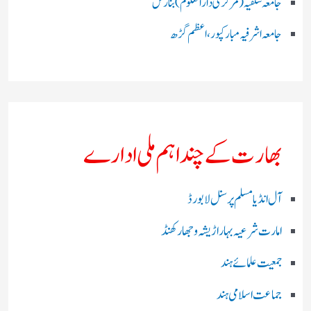
جامعہ سلفیہ(مرکزی دارالعلوم )بنارس
جامعہ اشرفیہ مبارکپور،اعظم گڑھ
بھارت کے چند اہم ملی ادارے
آل انڈیا مسلم پرسنل لا بورڈ
امارت شرعیہ بہار اڑیشہ و جھارکھنڈ
جمعیت علمائے ہند
جماعت اسلامی ہند