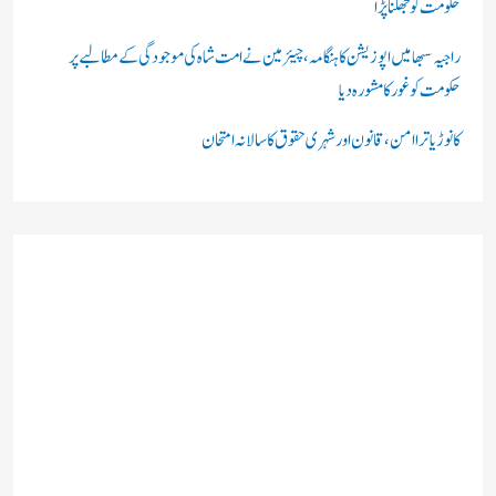
حکومت کو جھکنا پڑا
راجیہ سبھا میں اپوزیشن کا ہنگامہ، چیئرمین نے امت شاہ کی موجودگی کے مطالبے پر
حکومت کو غور کا مشورہ دیا
کانوڑ یاترا امن،قانون اور شہری حقوق کا سالانہ امتحان