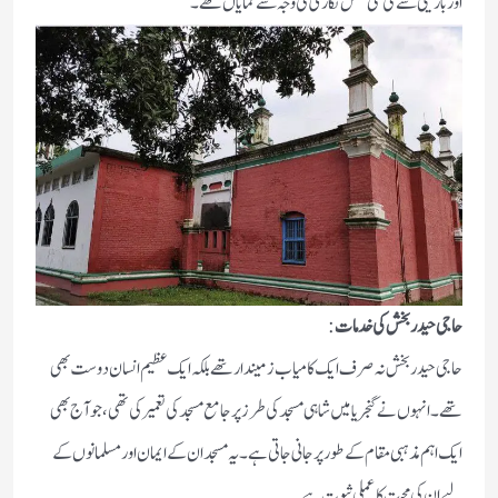
اور باریکی سے کی گئی نقش نگاری کی وجہ سے نمایاں تھے۔
حاجی حیدر بخش کی خدمات
:
حاجی حیدر بخش نہ صرف ایک کامیاب زمیندار تھے بلکہ ایک عظیم انسان دوست بھی
تھے۔ انہوں نے گنجریا میں شاہی مسجد کی طرز پر جامع مسجد کی تعمیر کی تھی، جو آج بھی
ایک اہم مذہبی مقام کے طور پر جانی جاتی ہے۔ یہ مسجد ان کے ایمان اور مسلمانوں کے
لیے ان کی محبت کا عملی ثبوت ہے۔