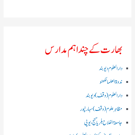
بھارت کے چند اہم مدارس
دارالعلوم دیوبند
ندوۃالعلما لکھنو
دارالعلوم (وقف)دیوبند
مظاہرعلوم (وقف)سہارنپور
جامعۃ الفلاح بلریاگنج،یوپی