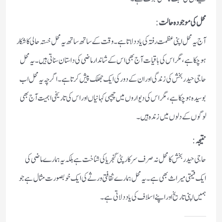
محل کی موجودہ حالت
:
آج یہ محل اپنی عظمت رفتہ کی یاد دلاتا ہے۔ وقت کے ساتھ ساتھ یہ محل خستہ حالی کا شکار
ہو چکا ہے، مگر اس کی باقیات آج بھی اس کے شاندار ماضی کی داستان سناتی ہیں۔ یہ محل
حاجی حیدر بخش کی زندگی اور ان کے دور کی ایک جھلک پیش کرتا ہے۔ اگرچہ یہ محل اب
بوسیدہ ہو چکا ہے، مگر اس کی دیواروں میں چھپی کہانیاں اور اس کی تاریخی اہمیت آج بھی
لوگوں کے دلوں میں زندہ ہیں۔
نتیجہ
:
حاجی حیدر بخش کا محل نہ صرف سرکارپٹی گنجریا کی شناخت ہے بلکہ یہ ہمارے ماضی کی
ایک قیمتی میراث بھی ہے۔ یہ محل ہمارے ثقافتی ورثے کی ایک خوبصورت مثال ہے جو
ہمیں اپنی تاریخ اور اپنے اسلاف کی یاد دلاتی ہے۔