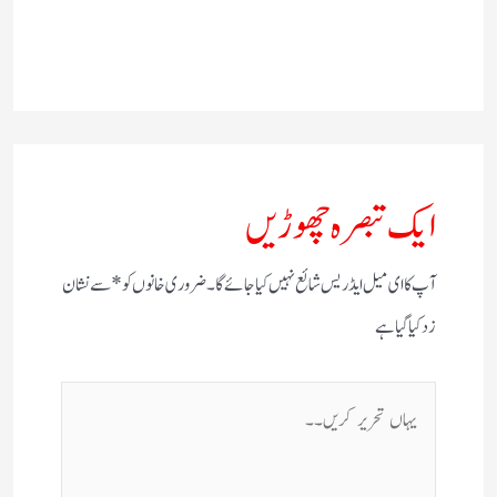
ایک تبصرہ چھوڑیں
آپ کا ای میل ایڈریس شائع نہیں کیا جائے گا۔
ضروری خانوں کو
*
سے نشان
زد کیا گیا ہے
یہاں
تحریر
کریں۔۔