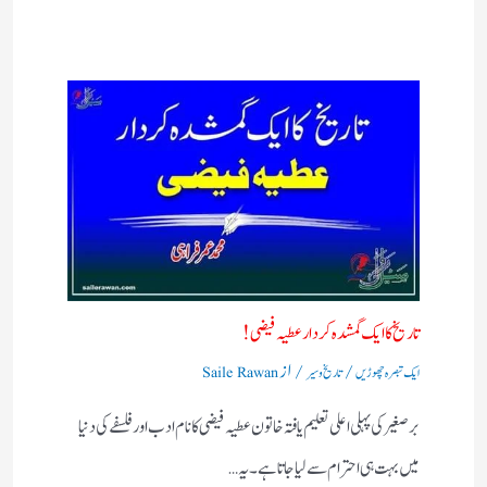
تاریخ کا ایک گمشدہ کردار عطیہ فیضی !
/
/ از
ایک تبصرہ چھوڑیں
تاریخ و سیر
Saile Rawan
برصغیر کی پہلی اعلی تعلیم یافتہ خاتون عطیہ فیضی کا نام ادب اور فلسفے کی دنیا
میں بہت ہی احترام سے لیا جاتا ہے ۔یہ…