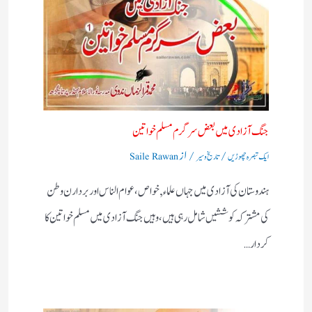
جنگ آزادی میں بعض سرگرم مسلم خواتین
/
/ از
ایک تبصرہ چھوڑیں
تاریخ و سیر
Saile Rawan
ہندوستان کی آزادی میں جہاں علماء,خواص ،عوام الناس اور بردارن وطن
کی مشترکہ کوششیں شامل رہی ہیں ،وہیں جنگ آزادی میں مسلم خواتین کا
کردار…