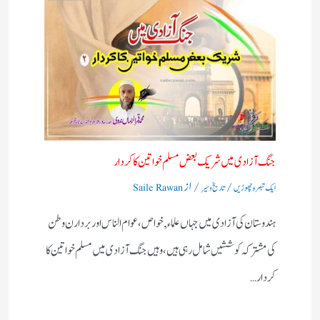
جنگ آزادی میں شریک بعض مسلم خواتین کا کردار
/
/ از
ایک تبصرہ چھوڑیں
تاریخ و سیر
Saile Rawan
ہندوستان کی آزادی میں جہاں علماء,خواص ،عوام الناس اور بردارن وطن
کی مشترکہ کوششیں شامل رہی ہیں ،وہیں جنگ آزادی میں مسلم خواتین کا
کردار…