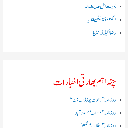
جمعیت اہل حدیث ہند
زکوۃ فاؤنڈیشن انڈیا
رضا اکیڈمی انڈیا
چند اہم بھارتی اخبارات
روز نامہ ’’ دعوت نیوز ڈاٹ نٹ‘‘
روزنامہ ’’ منصف‘‘ حیدر آباد
روزنامہ ’’ انقلاب‘‘ لکھنؤ