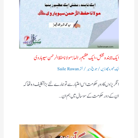
ایک تابندہ نقش-ایک عظیم رہنما: مولانا حفظ الرحمن سیوہاروی
/
/ از
ایک تبصرہ چھوڑیں
تاریخ و سیر
Saile Rawan
انگریزوں کا دورِ حکومت اس اعتبار سے تو ہمارے لئے بڑا تکلیف دہ تھا کہ
ان کے دور حکومت کے سو سال میں ہم ان…