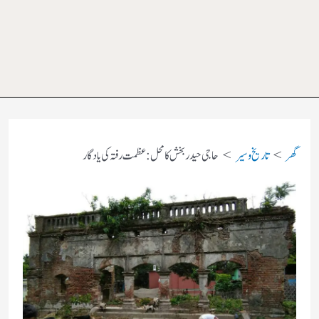
گھر
تاریخ و سیر
حاجی حیدر بخش کا محل: عظمت رفتہ کی یادگار