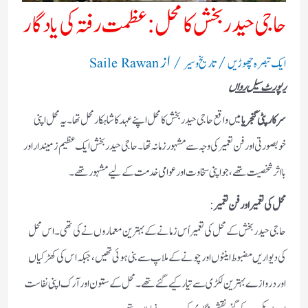
حاجی حیدر بخش کا محل: عظمت رفتہ کی یادگار
/
/ از
ایک تبصرہ چھوڑیں
تاریخ و سیر
Saile Rawan
رپورٹ سیل رواں
سرکارپٹی گنجریا
میں واقع حاجی حیدر بخش کا محل اپنے عہد کا شاہکار محل تھا۔ یہ محل اپنی
خوبصورتی اور فن تعمیر کی وجہ سے مشہور زمانہ تھا۔ حاجی حیدر بخش ایک عظیم زمیندار اور
با اثر شخصیت تھے، جو اپنی سخاوت اور عوامی خدمت کے لیے مشہور تھے۔
محل کی تعمیر اور فن تعمیر
:
حاجی حیدر بخش کے محل کی تعمیر اُس زمانے کے بہترین معماروں نے کی تھی۔ اس محل
کی دیواریں مضبوط اینٹوں اور چونے کے ملاپ سے بنی ہوئی تھیں، جبکہ اس کی کھڑکیاں
اور دروازے بہترین لکڑی سے تیار کیے گئے تھے۔ محل کے ستون اور آرک اپنی نفاست