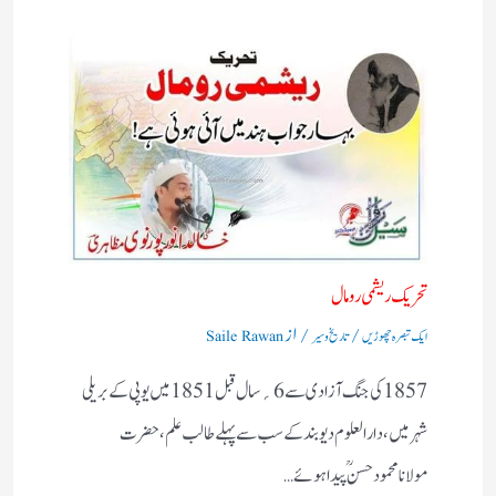
تحریک ریشمی رومال
/
/ از
ایک تبصرہ چھوڑیں
تاریخ و سیر
Saile Rawan
1857کی جنگ آزادی سے 6؍سال قبل 1851میں یوپی کے بریلی
شہرمیں ،دارالعلوم دیوبند کے سب سے پہلے طالب علم ، حضرت
مولانامحمودحسن ؒ پیدا ہوئے…