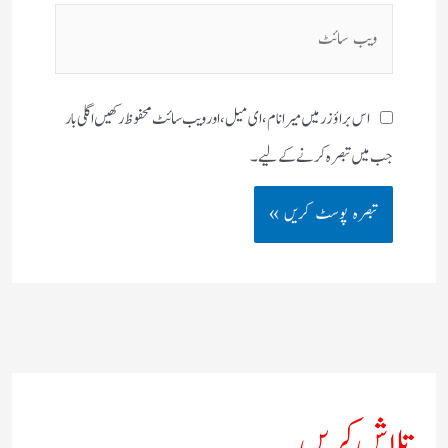
ویب
سائٹ
اس براؤزر میں میرا نام، ای میل، اور ویب سائٹ محفوظ رکھیں اگلی بار
جب میں تبصرہ کرنے کےلیے۔
تلاش کریں