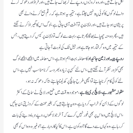
نکل جاتے ہیں ،اور وہ کروڑوں روپے لے کر بھاگ جاتے ہیں ، اور فراڈ اور دھوکہ کرنے
والے لوگوں کا کوئی پتہ نہیں چلتا ہے ، نتیجہ یہ ہوتا ہے کہ رقم جمع کرنے والے بھی
پریشان ہو جاتے ہیں ،اور ایجنٹ پر تو آفت آ ہی جاتی ہے ، لوگ اس کا گھیراؤ کرنے لگتے
ہیں ،پھر وہ منہ چھپائے بھاگا پھرتا ہے، بہت سے لوگ تو ایجنٹ پر کیس کر دیتے ہیں ، جس
کے نتیجہ میں وہ گرفتار ہو جاتا ہے اور جیل تک کی نوبت آجاتی ہے
روپے پیسہ اور زمین جائیداد
کا معاملہ بہت اہم ہوتا ہے ، اس معاملہ میں اچھے اچھے لوگ
بھی کمزور نظر آنے لگتے ہیں ، اس لئے کسی پر زیادہ بھروسہ کرنا مناسب نہیں ہے ، اس
لئے کوئی کام کرنا چاہئے تو اچھی طرح جانچ پرکھ لینا چاہئے ، تاکہ دھوکہ نہ ہو ،
مقولہ مشہور ہے ، لالچ بری بلا ہے
، موجودہ وقت میں طمع اور لالچ نے سماج کے اکثر
لوگوں کے ذہن کو خراب کردیا ہے ، وہ یہ چاہتے ہیں کہ بغیر محنت کے کروڑپتی بن جائیں
، اس لالچ میں وہ اس پر بھی غور نہیں کرے کہ آخر جو لاکھوں روپے ہر ماہ دینے کی بات
کر رہا ہے ، وہ کہاں سے دے گا ؟ وہ کون ہے ، اس کا کیا کاروبار ہے ؟ وغیرہ ، وہ اس کو بھی