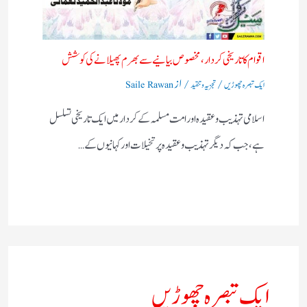
اقوام کا تاریخی کردار،مخصوص بیانیے سے بھرم پھیلانے کی کوشش
/
/ از
ایک تبصرہ چھوڑیں
تجزیہ و تنقید
Saile Rawan
اسلامی تہذیب و عقیدہ اور امت مسلمہ کے کردار میں ایک تاریخی تسلسل
ہے، جب کہ دیگر تہذیب و عقیدہ پر تخیلات اور کہانیوں کے…
ایک تبصرہ چھوڑیں