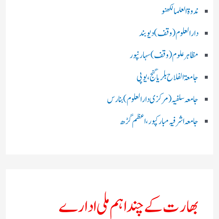
ندوۃالعلما لکھنو
دارالعلوم (وقف)دیوبند
مظاہرعلوم (وقف)سہارنپور
جامعۃ الفلاح بلریاگنج،یوپی
جامعہ سلفیہ(مرکزی دارالعلوم )بنارس
جامعہ اشرفیہ مبارکپور،اعظم گڑھ
بھارت کے چند اہم ملی ادارے