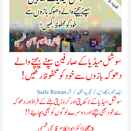
سوشل میڈیا کے صارفین سپنے بیچنے والے
دھوکہ بازوں سے خود کو محفوظ رکھیں!
/
/ از
ایک تبصرہ چھوڑیں
تجزیہ و تنقید
Saile Rawan
سوشل میڈیا کے لاکھ پتی اور کروڑپتی بننے کے فراڈ اور دھوکہ
سے خود بھی بچئے اور دوسرے لوگوں کو بھی بچائیے!!
✍️ ڈاکٹر ابوالکلام قاسمی شمسی