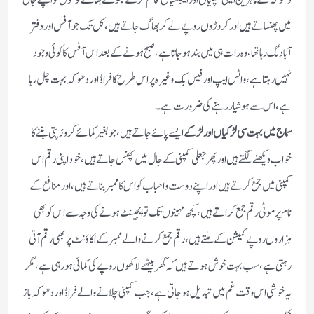
میں پھنساتے ہیں اور کروڑوں روپے لے کر بھاگ جاتے ہیں ، کل تک جو آفس اور دفتر
آباد لگ رہا تھا ،وہ رات ہی میں بند ہو جاتا ہے ، صبح ہو نے کے بعد اس آفس کا کوئی وجود
نہیں رہتا ہے ، واٹس ایپ اور فیس بک وغیرہ پر اس طرح کا فراڈ اور دھوکہ بہت چل رہا
ہے ، اس سے ہوشیار رہنے کی ضرورت ہے ۔
سماج میں بہت سی لڑکیاں اور لڑکے
ایسے پائے جاتے ہیں ،جو بغیر کمائے کروڑپتی بننے کا
خواب دیکھنے لگتے ہیں اور پھر جعلی کمپنی کے جال میں پھنس جاتے ہیں ، خود اپنی رقم اس
کمپنی میں جمع کرتے ہیں اور اپنے دوست و احباب کو اس کا ممبر بناتے ہیں، اور منافع کے
نام پر موٹی رقم جمع کراتے ہیں ، کچھ مہینوں تک تو ایجینٹ ہونے کی وجہ سے اس کو بھی
ہزاروں روپے کمیشن کے ملتے ہیں ، رقم جمع کرنے والے ممبر کے اکاؤنٹ پر بھی رقم آتی
رہتی ہے ، سب بہت خوش ہوتے ہیں کہ گھر بیٹھے لاکھوں روپے کی کمائی ہورہی ہے ، مگر
یہ خوشی اس وقت غم میں تبدیل ہو جاتی ہے ، جب کمپنی چلانے والے فراڈ اور دھوکہ باز