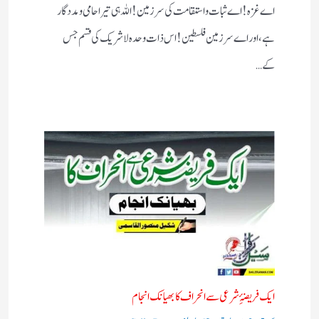
اے غزہ! اے ثبات واستقامت کی سرزمین! اللہ ہی تیرا حامی ومددگار
ہے، اور اے سرزمین فلسطین! اس ذات وحدہ لاشریک کی قسم جس
کے…
ایک فریضۂِ شرعی سے انحراف کا بھیانک انجام
/
/ از