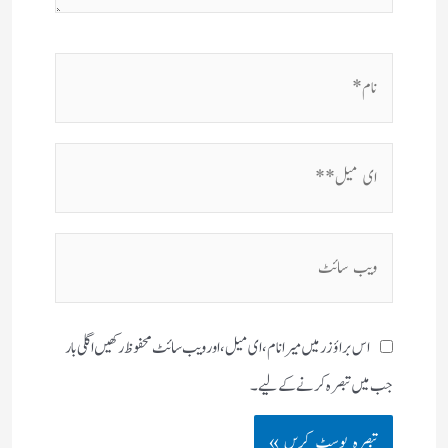
نام*
ای
میل**
ویب
سائٹ
اس براؤزر میں میرا نام، ای میل، اور ویب سائٹ محفوظ رکھیں اگلی بار
جب میں تبصرہ کرنے کےلیے۔