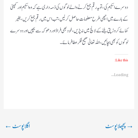
دوسرے اسکیم کی ، تو یہ رقم جمع کرنے والے لوگوں کی ذمہ داری ہے کہ وہ اسکیم اور کمپنی
کے بارے میں اچھی طرح معلومات حاصل کرلیں ، تب اس میں رقم جمع کریں ، بغیر
کمائے کروڑپتی بننے کے لالچ میں نہ پڑیں ، خود بھی فراڈ اور دھوکہ سے بچیں اور دوسرے
لوگوں کو بھی بچائیں ، اللہ تعالیٰ صحیح فکر عطا فرمائے۔
Like this:
Loading...
→
پچھلا پوسٹ
اگلا پوسٹ
←