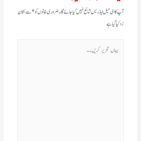
آپ کا ای میل ایڈریس شائع نہیں کیا جائے گا۔
ضروری خانوں کو
*
سے نشان
زد کیا گیا ہے
یہاں
تحریر
کریں۔۔