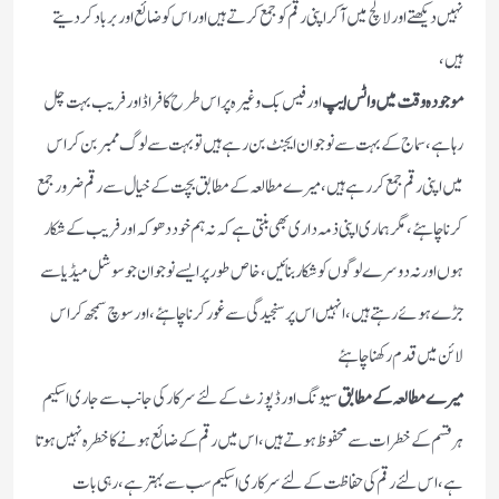
نہیں دیکھتے اور لالچ میں آکر اپنی رقم کو جمع کرتے ہیں اور اس کو ضائع اور برباد کر دیتے
ہیں ،
موجودہ وقت میں واٹس ایپ
اور فیس بک وغیرہ پر اس طرح کا فراڈ اور فریب بہت چل
رہا ہے ، سماج کے بہت سے نوجوان ایجنٹ بن رہے ہیں تو بہت سے لوگ ممبر بن کر اس
میں اپنی رقم جمع کر رہے ہیں ، میرے مطالعہ کے مطابق بچت کے خیال سے رقم ضرور جمع
کرنا چاہئے ، مگر ہماری اپنی ذمہ داری بھی بنتی ہے کہ نہ ہم خود دھوکہ اور فریب کے شکار
ہوں اور نہ دوسرے لوگوں کو شکار بنائیں ، خاص طور پر ایسے نوجوان جو سوشل میڈیا سے
جڑے ہوئے رہتے ہیں ،انہیں اس پر سنجیدگی سے غور کرنا چاہئے ، اور سوچ سمجھ کر اس
لائن میں قدم رکھنا چاہئے
میرے مطالعہ کے مطابق
سیونگ اور ڈپوزٹ کے لئے سرکار کی جانب سے جاری اسکیم
ہر قسم کے خطرات سے محفوظ ہوتے ہیں ، اس میں رقم کے ضائع ہونے کا خطرہ نہیں ہوتا
ہے ، اس لئے رقم کی حفاظت کے لئے سرکاری اسکیم سب سے بہتر ہے ، رہی بات