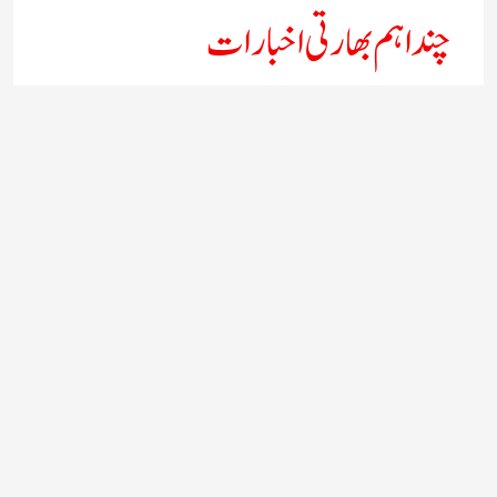
چند اہم بھارتی اخبارات
روز نامہ ’’ دعوت نیوز ڈاٹ نٹ‘‘
روزنامہ ’’ منصف‘‘ حیدر آباد
روزنامہ ’’ انقلاب‘‘ لکھنؤ
روز نامہ ’’راشٹریہ سہارا اردو
روزنامہ ’’اخبارمشرق‘‘ کولکاتا
روزنامہ ’’اعتماد‘‘ حیدرآباد
اردو نیوز ’’بی بی سی‘‘