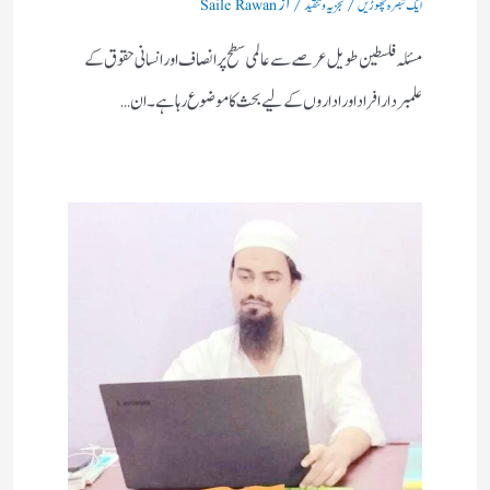
ایک تبصرہ چھوڑیں
تجزیہ و تنقید
Saile Rawan
مسئلہ فلسطین طویل عرصے سے عالمی سطح پر انصاف اور انسانی حقوق کے
علمبردار افراد اور اداروں کے لیے بحث کا موضوع رہا ہے۔ ان…