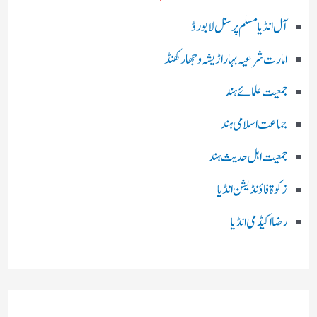
آل انڈیا مسلم پرسنل لا بورڈ
امارت شرعیہ بہار اڑیشہ و جھارکھنڈ
جمعیت علمائے ہند
جماعت اسلامی ہند
جمعیت اہل حدیث ہند
زکوۃ فاؤنڈیشن انڈیا
رضا اکیڈمی انڈیا