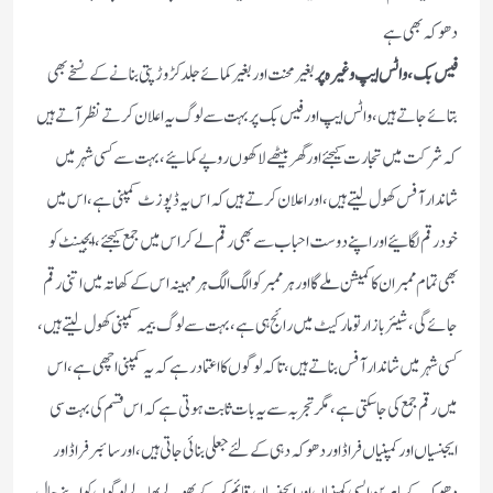
دھوکہ بھی ہے
فیس بک ،واٹس ایپ وغیرہ پر
بغیر محنت اور بغیر کمائے جلد کڑوڑ پتی بنانے کے نسخے بھی
بتائے جاتے ہیں ، واٹس ایپ اور فیس بک پر بہت سے لوگ یہ اعلان کرتے نظر آتے ہیں
کہ شرکت میں تجارت کیجئے اور گھر بیٹھے لاکھوں روپے کمائیے ، بہت سے کسی شہر میں
شاندار آفس کھول لیتے ہیں ،اور اعلان کرتے ہیں کہ اس یہ ڈپوزٹ کمپنی ہے ، اس میں
خود رقم لگائیے اور اپنے دوست احباب سے بھی رقم لے کر اس میں جمع کیجئے ، ایجینٹ کو
بھی تمام ممبران کا کمیشن ملے گا اور ہر ممبر کو الگ الگ ہر مہینہ اس کے کھاتہ میں اتنی رقم
جائے گی ، شیئر بازار تو مارکیٹ میں رائج ہی ہے ، بہت سے لوگ بیمہ کمپنی کھول لیتے ہیں ،
کسی شہر میں شاندار آفس بناتے ہیں ،تاکہ لوگوں کا اعتماد رہے کہ یہ کمپنی اچھی ہے ، اس
میں رقم جمع کی جاسکتی ہے ، مگر تجربہ سے یہ بات ثابت ہوتی ہے کہ اس قسم کی بہت سی
ایجنسیاں اور کمپنیاں فراڈ اور دھوکہ دہی کے لئے جعلی بنائی جاتی ہیں ،اور سائبر فراڈ اور
دھوکہ کے ماہرین ایسی کمپنیاں اور ایجنسیاں قائم کر کے بھولے بھالے لوگوں کو اپنے جال