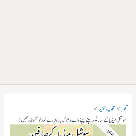
گھر
تجزیہ و تنقید
سوشل میڈیا کے صارفین سپنے بیچنے والے دھوکہ بازوں سے خود کو محفوظ رکھیں!