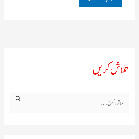
تلاش کریں
ت
ل
ا
ش