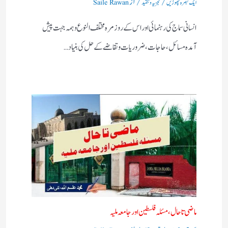
ایک تبصرہ چھوڑیں
تجزیہ و تنقید
Saile Rawan
انسانی سماج کی رہنمائی اور اس کے روز مرہ مختلف النوع وہمہ جہت پیش
آمدہ مسائل ، حاجات ، ضروریات وتقاضے کے حل کی بنیاد…
ماضی تا حال، مسئلہ فلسطین اور جامعہ ملیہ
/
/ از