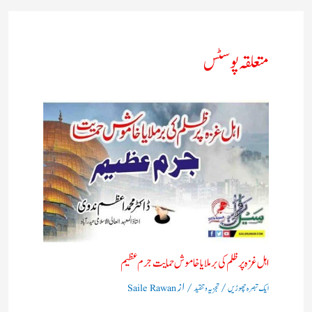
متعلقہ پوسٹس
اہل غزہ پر ظلم کی برملا یا خاموش حمایت جرم عظیم
/
/ از
ایک تبصرہ چھوڑیں
تجزیہ و تنقید
Saile Rawan