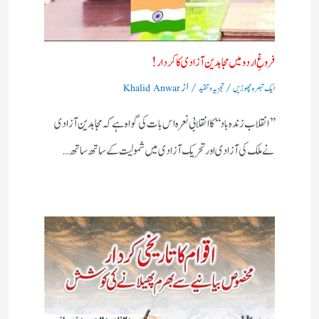
فروغِ اردو میں مجاہدین آزادی کا کردار!
/
/ از
ایک تبصرہ چھوڑیں
تجزیہ و تنقید
Khalid Anwar
’’انقلاب زندہ باد‘‘کا انقلابی نعرہ اس بات کی گواہ ہے کہ مجاہدین آزادی
نے ملک کی آزادی اور تحریک آزادی میں شمولیت کے ساتھ ساتھ…