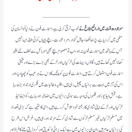
________________
موجودہ وقت میں ذرائع ابلاغ نے
خوب ترقی کر لی ہے ، اسمارٹ فون نے دنیا کو انسان کی
مٹھی میں کر دیا ہے ، پڑھا لکھا ، جاہل گنوار ، مرد عورت ، بچے بچیاں کوئی طبقہ ایسا نہیں
جس کے ہاتھ میں اسمارٹ فون نہ ہو ، اب تو معصوم بچے بھی موبائل سے لطف لئے بغیر
کھانا نہیں کھاتے ہیں ، گاؤں دیہات کی لڑکیاں اور لڑکے بھی بڑے بڑے اور قیمتی
اسمارٹ فون استعمال کرتے ہیں ، اسمارٹ فون پر کوچنگ کلاس نے ہر عیب کو چھپا دیا ، اور
اس کی آڑ میں بہت سے برائیاں پھیل رہی ہیں، طلبہ و طالبات میں فکری ارتداد بڑھ رہا
ہے ، فحش ویڈیوز اور فلموں کی وجہ سے سماجی برائیوں میں اضافہ ہو رہا ہے ، کوالیفائیڈ
لڑکیاں اور لڑکے اپنی شادی کا رشتہ خود تلاش کر رہے ہیں، اسی کا نتیجہ ہے کہ بڑی تعداد
میں مسلم لڑکیاں غیر مسلم لڑکوں سے شادی کر کے مرتد ہورہی ہیں ، غرض اس طرح
کی برائیاں عام ہیں ، ان ہی برائیوں میں سے ایک برائی لاکھ پتی اور کروڑ پتی بننے کا فراڈ اور