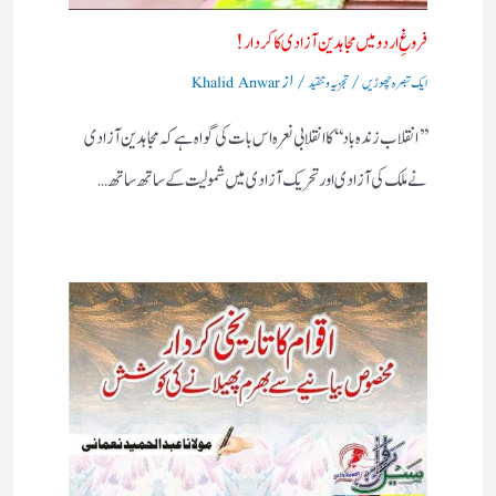
فروغِ اردو میں مجاہدین آزادی کا کردار!
/
/ از
ایک تبصرہ چھوڑیں
تجزیہ و تنقید
Khalid Anwar
’’انقلاب زندہ باد‘‘کا انقلابی نعرہ اس بات کی گواہ ہے کہ مجاہدین آزادی
نے ملک کی آزادی اور تحریک آزادی میں شمولیت کے ساتھ ساتھ…