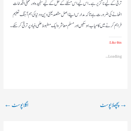
ترقی کے لیے ناگزیر ہے۔ اس لیے اس مسئلے کے حل کے لیے سنجیدہ اور عملی اقدامات
اٹھانے کی ضرورت ہے تاکہ مدارس اپنے اصل مقصد یعنی دین و دنیا کی ہم آہنگ تعلیم
فراہم کرنے میں کامیاب ہو سکیں اور مسلم معاشرہ ایک مضبوط علمی بنیاد پر ترقی کر سکے۔
Like this:
Loading...
→
پچھلا پوسٹ
اگلا پوسٹ
←