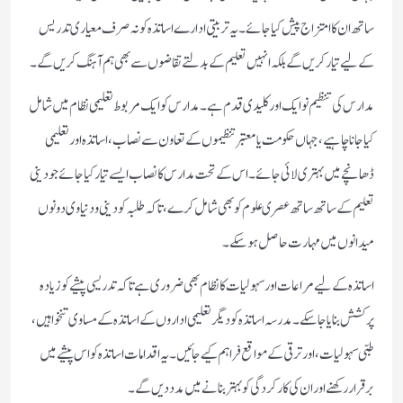
ساتھ ان کا امتزاج پیش کیا جائے۔ یہ تربیتی ادارے اساتذہ کو نہ صرف معیاری تدریس
کے لیے تیار کریں گے بلکہ انہیں تعلیم کے بدلتے تقاضوں سے بھی ہم آہنگ کریں گے۔
مدارس کی تنظیم نو ایک اور کلیدی قدم ہے۔ مدارس کو ایک مربوط تعلیمی نظام میں شامل
کیا جانا چاہیے، جہاں حکومت یا معتبر تنظیموں کے تعاون سے نصاب، اساتذہ اور تعلیمی
ڈھانچے میں بہتری لائی جائے۔ اس کے تحت مدارس کا نصاب ایسے تیار کیا جائے جو دینی
تعلیم کے ساتھ ساتھ عصری علوم کو بھی شامل کرے، تاکہ طلبہ کو دینی و دنیاوی دونوں
میدانوں میں مہارت حاصل ہو سکے۔
اساتذہ کے لیے مراعات اور سہولیات کا نظام بھی ضروری ہے تاکہ تدریسی پیشے کو زیادہ
پرکشش بنایا جا سکے۔ مدرسہ اساتذہ کو دیگر تعلیمی اداروں کے اساتذہ کے مساوی تنخواہیں،
طبی سہولیات، اور ترقی کے مواقع فراہم کیے جائیں۔ یہ اقدامات اساتذہ کو اس پیشے میں
برقرار رکھنے اور ان کی کارکردگی کو بہتر بنانے میں مدد دیں گے۔