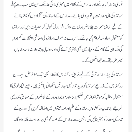
فوری ازالہ کیا جا سکے اور مدارس کے نظام میں بہتری لائی جا سکے۔ ان میں سب سے پہلے
اساتذہ کی مالی معاونت پر توجہ دی جائے۔ مدارس کے اساتذہ کی تنخواہوں کو بہتر بنانے
کے لیے عوامی مہمات چلانا ضروری ہے، تاکہ افراد دل کھول کر عطیات دیں اور اساتذہ
کو معقول معاوضہ فراہم کیا جا سکے۔ اس سے نہ صرف اساتذہ کی معاشی مشکلات کم ہوں
گی بلکہ ان کے کام کے معیار میں بھی بہتری آئے گی، اور وہ اپنی پیشہ وارانہ ذمہ داریاں
بہتر طریقے سے نبھا سکیں گے۔
اساتذہ کی پیشہ وارانہ ترقی کے لیے تربیتی ورکشاپس کا انعقاد بھی ایک مؤثر حل ہے۔ ان
ورکشاپس کے ذریعے اساتذہ کو جدید تدریسی مہارتیں سکھائی جا سکتی ہیں، جیسے ٹیکنالوجی کا
استعمال، طلبہ کو مؤثر انداز میں تعلیم دینا، اور موجودہ دور کے تقاضوں کے مطابق تدریسی
طریقے اپنانا۔ یہ ورکشاپس اساتذہ کے علم اور صلاحیتوں میں اضافہ کریں گی اور ان کے
تدریسی معیار کو بہتر بنائیں گی، جس سے مدارس کے طلبہ کو بھی براہ راست فائدہ ہوگا۔