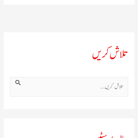
تلاش کریں
ت
ل
ا
ش
ک