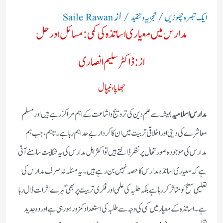
/
/ از
ایک تبصرہ چھوڑیں
تجزیہ و تنقید
Saile Rawan
مدارس میں معیاری اساتذہ کی کمی: مسائل اور حل
از: ڈاکٹر سلیم انصاری
جھاپا، نیپال
مدارس اسلامیہ
ہمیشہ سے علم دین کی ترویج و اشاعت کے اہم مراکز رہے ہیں اور مسلم
معاشرے کی دینی اور اخلاقی تربیت میں ان کا کردار بے حد اہم رہا ہے۔ تاہم، جب ہم
مدارس کی موجودہ صورتحال پر نظر ڈالتے ہیں تو اکثر اہل مدارس کی یہ شکایت سامنے آتی
ہے کہ معیاری اساتذہ مدارس کا حصہ نہیں بن رہے ہیں۔ یہ مسئلہ نہ صرف مدارس کی
تعلیمی سطح کو متاثر کر رہا ہے بلکہ طلبہ کی علمی اور فکری تربیت پر بھی گہرے اثرات ڈال رہا
ہے۔ اساتذہ کے معیار میں کمی کی وجہ سے طلبہ کی استعداد کمزور ہو رہی ہے اور وہ جدید