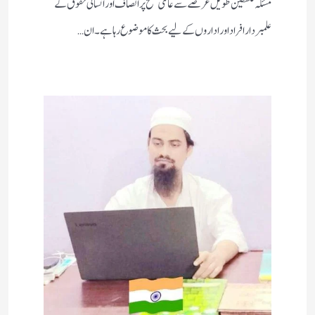
مسئلہ فلسطین طویل عرصے سے عالمی سطح پر انصاف اور انسانی حقوق کے
علمبردار افراد اور اداروں کے لیے بحث کا موضوع رہا ہے۔ ان…