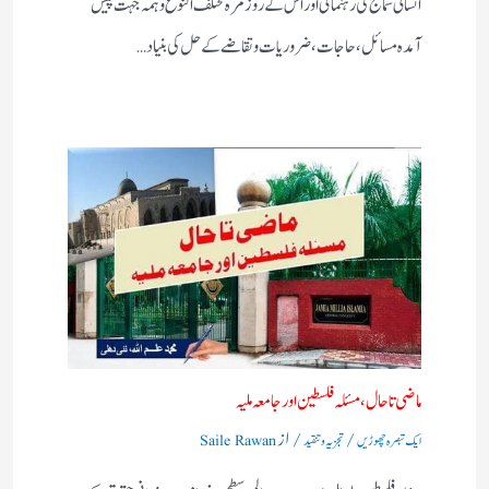
انسانی سماج کی رہنمائی اور اس کے روز مرہ مختلف النوع وہمہ جہت پیش
آمدہ مسائل ، حاجات ، ضروریات وتقاضے کے حل کی بنیاد…
ماضی تا حال، مسئلہ فلسطین اور جامعہ ملیہ
/
/ از
ایک تبصرہ چھوڑیں
تجزیہ و تنقید
Saile Rawan