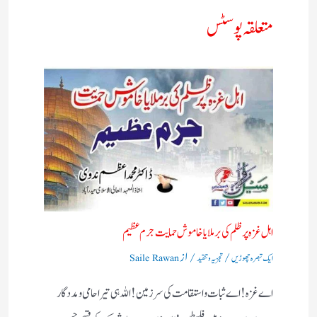
متعلقہ پوسٹس
اہل غزہ پر ظلم کی برملا یا خاموش حمایت جرم عظیم
/
/ از
ایک تبصرہ چھوڑیں
تجزیہ و تنقید
Saile Rawan
اے غزہ! اے ثبات واستقامت کی سرزمین! اللہ ہی تیرا حامی ومددگار