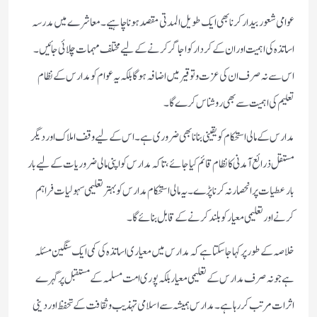
عوامی شعور بیدار کرنا بھی ایک طویل المدتی مقصد ہونا چاہیے۔ معاشرے میں مدرسہ
اساتذہ کی اہمیت اور ان کے کردار کو اجاگر کرنے کے لیے مختلف مہمات چلائی جائیں۔
اس سے نہ صرف ان کی عزت و توقیر میں اضافہ ہوگا بلکہ یہ عوام کو مدارس کے نظام
تعلیم کی اہمیت سے بھی روشناس کرے گا۔
مدارس کے مالی استحکام کو یقینی بنانا بھی ضروری ہے۔ اس کے لیے وقف املاک اور دیگر
مستقل ذرائع آمدنی کا نظام قائم کیا جائے، تاکہ مدارس کو اپنی مالی ضروریات کے لیے بار
بار عطیات پر انحصار نہ کرنا پڑے۔ یہ مالی استحکام مدارس کو بہتر تعلیمی سہولیات فراہم
کرنے اور تعلیمی معیار کو بلند کرنے کے قابل بنائے گا۔
خلاصہ کے طور پر کہا جا سکتا ہے کہ مدارس میں معیاری اساتذہ کی کمی ایک سنگین مسئلہ
ہے جو نہ صرف مدارس کے تعلیمی معیار بلکہ پوری امت مسلمہ کے مستقبل پر گہرے
اثرات مرتب کر رہا ہے۔ مدارس ہمیشہ سے اسلامی تہذیب و ثقافت کے تحفظ اور دینی