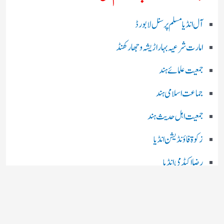
آل انڈیا مسلم پرسنل لا بورڈ
امارت شرعیہ بہار اڑیشہ و جھارکھنڈ
جمعیت علمائے ہند
جماعت اسلامی ہند
جمعیت اہل حدیث ہند
زکوۃ فاؤنڈیشن انڈیا
رضا اکیڈمی انڈیا