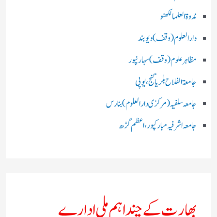
ندوۃالعلما لکھنو
دارالعلوم (وقف)دیوبند
مظاہرعلوم (وقف)سہارنپور
جامعۃ الفلاح بلریاگنج،یوپی
جامعہ سلفیہ(مرکزی دارالعلوم )بنارس
جامعہ اشرفیہ مبارکپور،اعظم گڑھ
بھارت کے چند اہم ملی ادارے