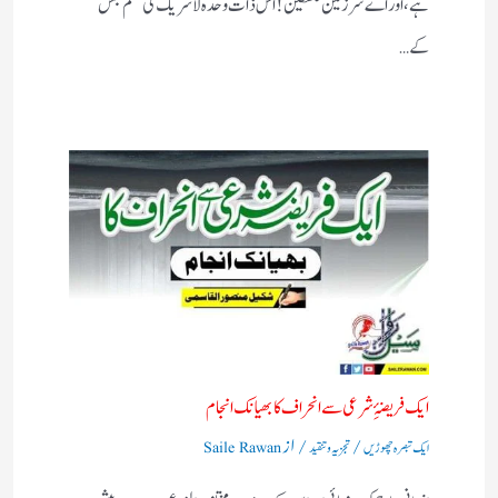
ہے، اور اے سرزمین فلسطین! اس ذات وحدہ لاشریک کی قسم جس
کے…
ایک فریضۂِ شرعی سے انحراف کا بھیانک انجام
/
/ از
ایک تبصرہ چھوڑیں
تجزیہ و تنقید
Saile Rawan