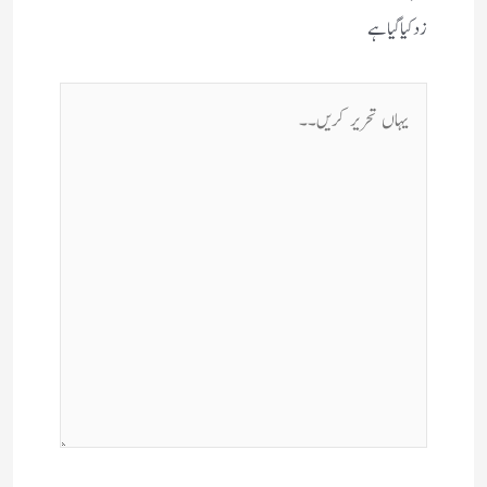
زد کیا گیا ہے
یہاں
تحریر
کریں۔۔