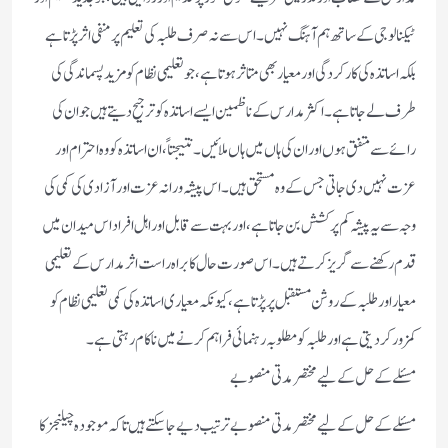
ٹیکنالوجی کے ساتھ ہم آہنگ نہیں۔ اس سے نہ صرف طلبہ کی تعلیم پر منفی اثر پڑتا ہے
بلکہ اساتذہ کی کارکردگی اور معیار بھی متاثر ہوتا ہے، جو تعلیمی نظام کو مزید پسماندگی کی
طرف لے جاتا ہے۔ اکثر مدارس کے ناظمین ایسے اساتذہ کو ترجیح دیتے ہیں جو ان کی
رائے سے متفق ہوں اور ان کی ہاں میں ہاں ملائیں۔ نتیجتاً، ان اساتذہ کو وہ احترام اور
عزت نہیں دی جاتی جس کے وہ مستحق ہیں۔ اس پیشہ ورانہ عزت اور آزادی کی کمی کی
وجہ سے یہ پیشہ کم پرکشش بن جاتا ہے، اور بہت سے قابل اور اہل افراد اس میدان میں
قدم رکھنے سے گریز کرتے ہیں۔ اس صورت حال کا براہ راست اثر مدارس کے تعلیمی
معیار اور طلبہ کے روشن مستقبل پر پڑتا ہے، کیونکہ معیاری اساتذہ کی کمی تعلیمی نظام کو
کمزور کر دیتی ہے اور طلبہ کو مطلوبہ رہنمائی فراہم کرنے میں ناکام رہتی ہے۔
مسئلے کے حل کے لیے مختصر مدتی منصوبے
مسئلے کے حل کے لیے مختصر مدتی منصوبے ترتیب دیے جا سکتے ہیں تاکہ موجودہ چیلنجز کا