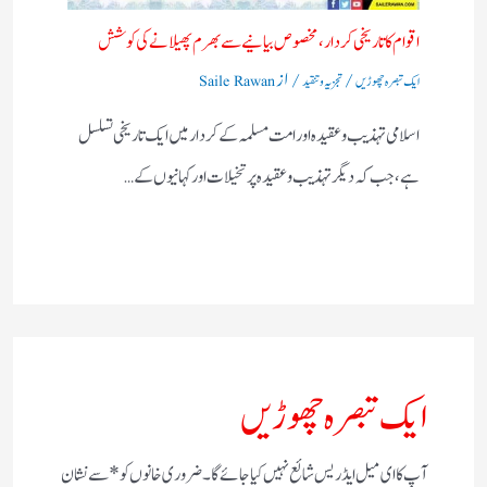
اقوام کا تاریخی کردار،مخصوص بیانیے سے بھرم پھیلانے کی کوشش
/
/ از
ایک تبصرہ چھوڑیں
تجزیہ و تنقید
Saile Rawan
اسلامی تہذیب و عقیدہ اور امت مسلمہ کے کردار میں ایک تاریخی تسلسل
ہے، جب کہ دیگر تہذیب و عقیدہ پر تخیلات اور کہانیوں کے…
ایک تبصرہ چھوڑیں
آپ کا ای میل ایڈریس شائع نہیں کیا جائے گا۔
ضروری خانوں کو
*
سے نشان