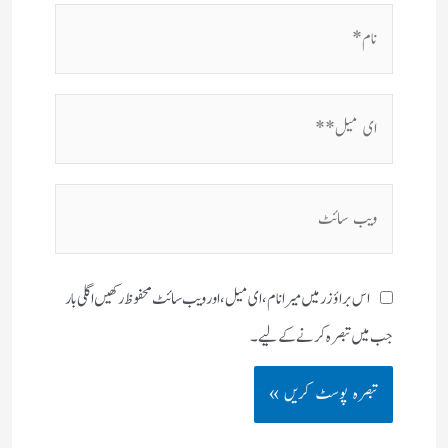
نام*
ای
میل**
ویب
سائٹ
اس براؤزر میں میرا نام، ای میل، اور ویب سائٹ محفوظ رکھیں اگلی بار
جب میں تبصرہ کرنے کےلیے۔