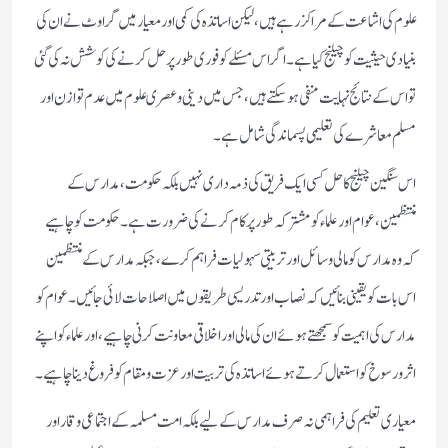
علوم کی اشاعت کے مراکز رہے ہیں، لیکن اساتذہ کی کمی اور معیار میں گراوٹ نے ان کی
بنیادی حیثیت کو چیلنج کیا ہے۔ اگر اس مسئلے کو فوری طور پر حل کرنے کی کوشش نہ کی گئی
تو اس کے نتائج نہایت منفی ہو سکتے ہیں، جس میں دینی و عصری علوم میں عدم توازن اور
مسلم معاشرے کی تعلیمی پسماندگی شامل ہے۔
اس سنگین چیلنج کا حل کسی ایک فریق کی ذمہ داری نہیں بلکہ حکومت، مدارس کے
منتظمین، عوام اور علماء کو مشترکہ طور پر کام کرنے کی ضرورت ہے۔ حکومت کو چاہیے
کہ وہ مدارس کو مالی وسائل اور تربیتی سہولیات فراہم کرے، جبکہ مدارس کے منتظمین
اس بات کو یقینی بنائیں کہ نصاب اور تدریسی طریقوں میں اصلاحات لائی جائیں۔ عوام کو
مدارس کی اہمیت کو سمجھتے ہوئے ان کی مالی اور اخلاقی معاونت کرنی چاہیے، اور علماء کو اپنے
اثر و رسوخ کو استعمال کرتے ہوئے اساتذہ کی تربیت اور عزت و مقام کو فروغ دینا چاہیے۔
معیاری تعلیم کی فراہمی نہ صرف مدارس کے لیے بلکہ امت مسلمہ کے اجتماعی وقار اور