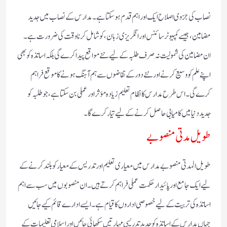
نصاب کی جزوی اصلاح ایک اور اہم قدم ہو سکتا ہے۔ مدارس کے نصاب میں جدید
مضامین، جیسے کمپیوٹر سائنس اور انگریزی زبان، کو شامل کرنا وقت کی ضرورت ہے۔
ان مضامین کی شمولیت نہ صرف طلبہ کے لیے نئے مواقع پیدا کرے گی بلکہ اساتذہ کو بھی
اپنے علم کو وسیع کرنے اور نئے دور کے تقاضوں سے ہم آہنگ ہونے کا موقع فراہم
کرے گی۔ اس طرح مدارس کا نظام تعلیم زیادہ مؤثر اور عملی بن سکتا ہے، جو طلبہ کو
جدید دنیا میں کامیابی حاصل کرنے کے لیے تیار کرے گا۔
طویل مدتی منصوبے
طویل المدتی منصوبے مدارس میں معیاری تعلیم اور تدریس کے معیار کو بلند کرنے کے
لیے ایک جامع اور پائیدار حکمت عملی فراہم کرتے ہیں۔ ان منصوبوں میں سب سے اہم
اساتذہ کی تربیت کے لیے خصوصی اداروں کا قیام ہے۔ ایسے ادارے قائم کیے جائیں
جہاں مدارس کے اساتذہ کو جدید تدریسی مہارتیں سکھائی جائیں اور اسلامی تعلیمات کے