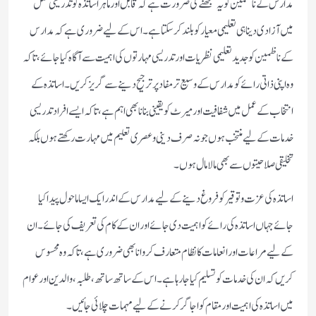
مدارس کے ناظمین کو یہ سمجھنے کی ضرورت ہے کہ قابل اور ماہر اساتذہ کو تدریسی عمل
میں آزادی دینا ہی تعلیمی معیار کو بلند کر سکتا ہے۔ اس کے لیے ضروری ہے کہ مدارس
کے ناظمین کو جدید تعلیمی نظریات اور تدریسی مہارتوں کی اہمیت سے آگاہ کیا جائے، تاکہ
وہ اپنی ذاتی رائے کو مدارس کے وسیع تر مفاد پر ترجیح دینے سے گریز کریں۔ اساتذہ کے
انتخاب کے عمل میں شفافیت اور میرٹ کو یقینی بنانا بھی اہم ہے، تاکہ ایسے افراد تدریسی
خدمات کے لیے منتخب ہوں جو نہ صرف دینی و عصری تعلیم میں مہارت رکھتے ہوں بلکہ
تخلیقی صلاحیتوں سے بھی مالا مال ہوں۔
اساتذہ کی عزت و توقیر کو فروغ دینے کے لیے مدارس کے اندر ایک ایسا ماحول پیدا کیا
جائے جہاں اساتذہ کی رائے کو اہمیت دی جائے اور ان کے کام کی تعریف کی جائے۔ ان
کے لیے مراعات اور انعامات کا نظام متعارف کروانا بھی ضروری ہے، تاکہ وہ محسوس
کریں کہ ان کی خدمات کو تسلیم کیا جا رہا ہے۔ اس کے ساتھ ساتھ، طلبہ، والدین اور عوام
میں اساتذہ کی اہمیت اور مقام کو اجاگر کرنے کے لیے مہمات چلائی جائیں۔