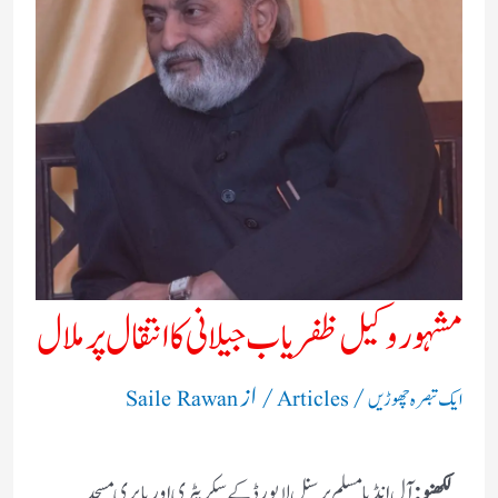
مشہور وکیل ظفریاب جیلانی کا انتقال پرملال​
/
/ از
ایک تبصرہ چھوڑیں
Articles
Saile Rawan
لکھنو:
آل انڈیا مسلم پرسنل لا بورڈ کے سکریٹری اور بابری مسجد