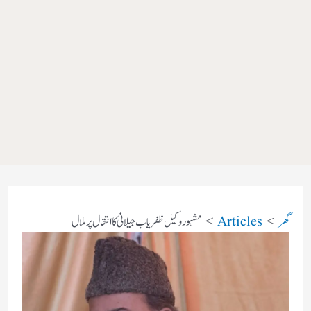
گھر
Articles
مشہور وکیل ظفریاب جیلانی کا انتقال پرملال​