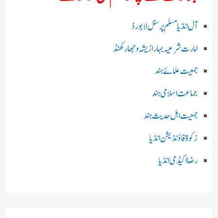
آل انڈیا مسلم پرسنل لا بورڈ
امارت شرعیہ بہار اڑیشہ و جھارکھنڈ
جمعیت علمائے ہند
جماعت اسلامی ہند
جمعیت اہل حدیث ہند
زکوۃ فاؤنڈیشن انڈیا
رضا اکیڈمی انڈیا