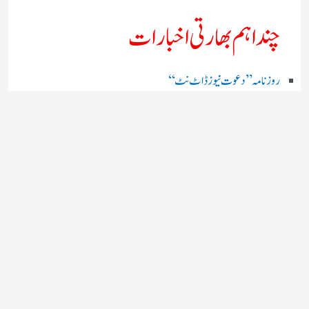
چند اہم بھارتی اخبارات
روز نامہ ’’ دعوت نیوز ڈاٹ نٹ‘‘
روزنامہ ’’ منصف‘‘ حیدر آباد
روزنامہ ’’ انقلاب‘‘ لکھنؤ
روز نامہ ’’راشٹریہ سہارا اردو
روزنامہ ’’اخبارمشرق‘‘ کولکاتا
روزنامہ ’’اعتماد‘‘ حیدرآباد
اردو نیوز ’’بی بی سی‘‘