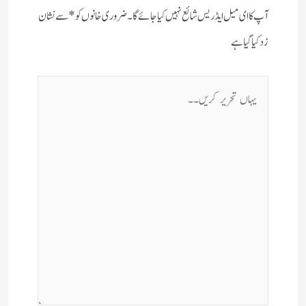
آپ کا ای میل ایڈریس شائع نہیں کیا جائے گا۔
ضروری خانوں کو
*
سے نشان
زد کیا گیا ہے
یہاں
تحریر
کریں۔۔