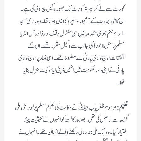
کورٹ سے لے کر سپریم کورٹ تک بطور وکیل پیروی کی ہے۔
ان کا شمار بھارت کے مشہور و سنیر وکلا میں ہوتا تھا۔ وہ بابری مسجد
+رام جنم بھومی مقدمہ میں سنی سنٹرل وقف بورڈ اور آل انڈیا
مسلم پرسنل لابورڈ کی جانب سے وکیل مقرر تھے۔ ان کے
تعلقات سماج وادی پارٹی سے مضبوط تھے۔ اسی بنیاد پر سماج وادی
پارٹی نے اپنی دور حکومت میں انہیں ڈپٹی ایڈوکیٹ جنرل بنایا
تھا۔
تعلیم:
مرحوم ظفر یاب جیلانی نے وکالت کی تعلیم مسلم یونیورسٹی علی
گڑھ سے حاصل کی تھی۔ بعدہ وکالت کو انہوں نے بحیثیت پیشہ
اختیار کیا۔ وہ ایک ملی ہمدردی رکھنے والے انسان تھے۔ انہوں نے