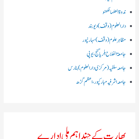
ندوۃالعلما لکھنو
دارالعلوم (وقف)دیوبند
مظاہرعلوم (وقف)سہارنپور
جامعۃ الفلاح بلریاگنج،یوپی
جامعہ سلفیہ(مرکزی دارالعلوم )بنارس
جامعہ اشرفیہ مبارکپور،اعظم گڑھ
بھارت کے چند اہم ملی ادارے