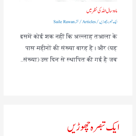
ماہ و سال اللہ کی نظر میں
/
/ از
ایک تبصرہ چھوڑیں
Articles
Saile Rawan
इसमें कोई शक नहीं कि अल्लाह तआला के
पास महीनों की संख्या बारह है। और (यह
संख्या) उस दिन से स्थापित की गई है जब…
ایک تبصرہ چھوڑیں