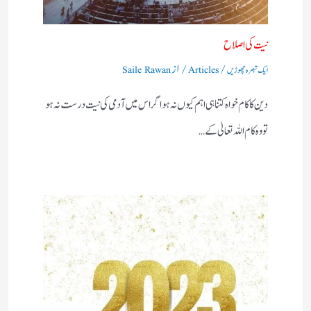
نیت کی اصلاح
/
/ از
ایک تبصرہ چھوڑیں
Articles
Saile Rawan
دین کا کام خواہ کتنا ہی اہم کیوں نہ ہو اگر اس میں آدمی کی نیت درست نہ ہو
تو وہ کام اللہ تعالیٰ کے…