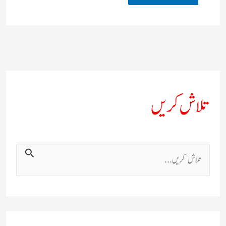
تلاش کریں
ت
ل
ا
ش