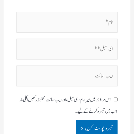
نام*
ای
میل**
ویب
سائٹ
اس براؤزر میں میرا نام، ای میل، اور ویب سائٹ محفوظ رکھیں اگلی بار
جب میں تبصرہ کرنے کےلیے۔