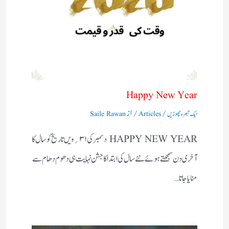
Happy New Year
/
/ از
ایک تبصرہ چھوڑیں
Articles
Saile Rawan
HAPPY NEW YEAR دسمبر کی۱ ۳؍ویں تاریخ کو سال کا
آخری دن سمجھتے ہوئے نئے سال کی ابتداکا جشن نہایت ہی دھوم دھام سے
منایاجاتا…