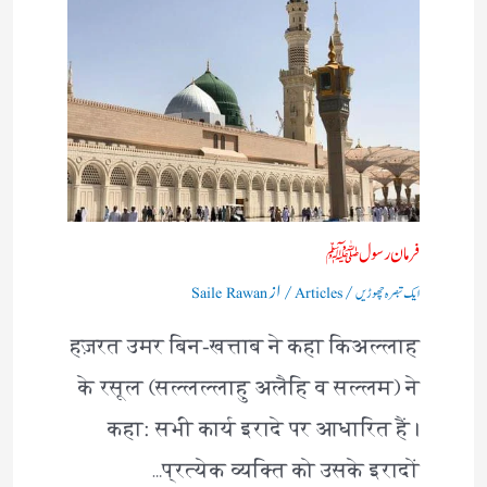
فرمان رسولﷺ
/
/ از
ایک تبصرہ چھوڑیں
Articles
Saile Rawan
हज़रत उमर बिन-खत्ताब ने कहा किअल्लाह
के रसूल (सल्लल्लाहु अलैहि व सल्लम) ने
कहा: सभी कार्य इरादे पर आधारित हैं।
प्रत्येक व्यक्ति को उसके इरादों…