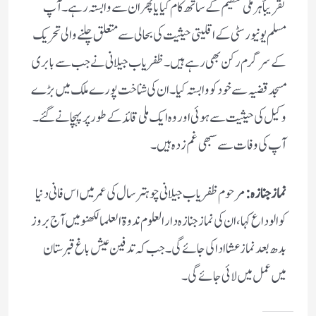
تقریباً ہر ملی تنظیم کے ساتھ کام کیا یا پھران سے وابستہ رہے۔ آپ
مسلم یونیورسٹی کے اقلیتی حیثیت کی بحالی سے متعلق چلنے والی تحریک
کے سرگرم رکن بھی رہے ہیں۔ ظفریاب جیلانی نے جب سے بابری
مسجد قضیہ سے خود کو وابستہ کیا۔ ان کی شناخت پورے ملک میں بڑے
وکیل کی حیثیت سے ہوئی اوروہ ایک ملی قائد کے طور پرپہچانے گئے۔
آپ کی وفات سے سبھی غم زدہ ہیں۔
نماز جنازہ :
مرحوم ظفر یاب جیلانی چوہتر سال کی عمر میں اس فانی دنیا
کو الوداع کہا، ان کی نماز جنازہ دارالعلوم ندوۃ العلما لکھنو میں آج بروز
بدھ بعد نماز عشا ادا کی جائے گی۔ جب کہ تدفین عیش باغ قبرستان
میں عمل میں لائی جائے گی۔