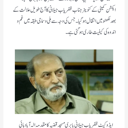
ایکشن کمیٹی کے کنوینر جناب ظفریاب جیلانی کا آج طویل علالت کے
بعد لکھنو میں انتقال ہوگیا۔ جس کی وجہ سے ملی و سماجی طبقہ میں غم و
اندوہ کی کیفیت طاری ہوگئی ہے۔
ایڈوکیٹ ظفر یاب جیلانی بابری مسجد قضیہ کا مقدمہ الہ آباد ہائی