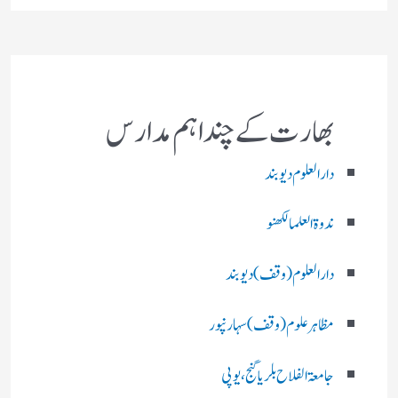
بھارت کے چند اہم مدارس
دارالعلوم دیوبند
ندوۃالعلما لکھنو
دارالعلوم (وقف)دیوبند
مظاہرعلوم (وقف)سہارنپور
جامعۃ الفلاح بلریاگنج،یوپی