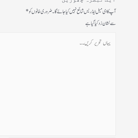
آپ کا ای میل ایڈریس شائع نہیں کیا جائے گا۔
ضروری خانوں کو
*
سے نشان زد کیا گیا ہے