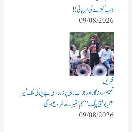
جیب کترے کی مہربانی !!
09/08/2026
خبریں
تعلیم، روزگار اور جواب دہی پر زور، سی جے پی کی ملک گیر
"کیا بولتی پبلک” مہم ستمبر سے شروع ہوگی
09/08/2026