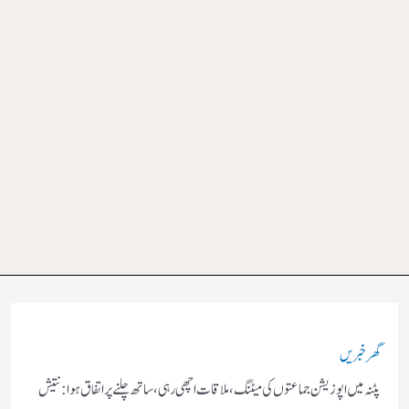
گھر
خبریں
پٹنہ میں اپوزیشن جماعتوں کی میٹنگ ،ملاقات اچھی رہی، ساتھ چلنے پر اتفاق ہوا: نتیش