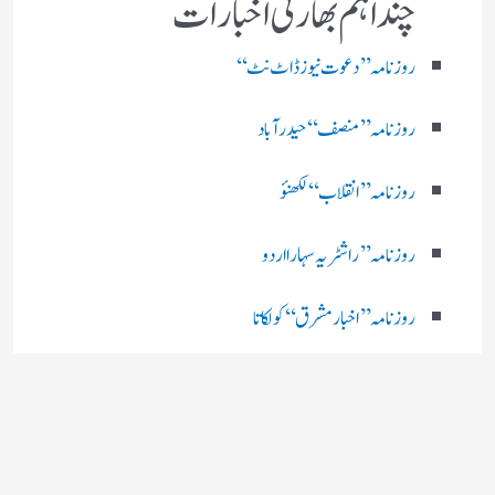
چند اہم بھارتی اخبارات
روز نامہ ’’ دعوت نیوز ڈاٹ نٹ‘‘
روزنامہ ’’ منصف‘‘ حیدر آباد
روزنامہ ’’ انقلاب‘‘ لکھنؤ
روز نامہ ’’راشٹریہ سہارا اردو
روزنامہ ’’اخبارمشرق‘‘ کولکاتا
روزنامہ ’’اعتماد‘‘ حیدرآباد
اردو نیوز ’’بی بی سی‘‘