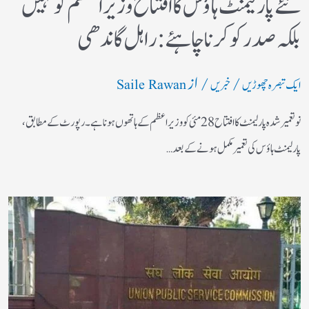
نئے پارلیمنٹ ہاؤس کا افتتاح وزیر اعظم کو نہیں
بلکہ صدر کو کرنا چاہئے: راہل گاندھی​
/
/ از
ایک تبصرہ چھوڑیں
خبریں
Saile Rawan
نو تعمیر شدہ پارلیمنٹ کا افتتاح 28 مئی کو وزیر اعظم کے ہاتھوں ہونا ہے۔رپورٹ کے مطابق،
پارلیمنٹ ہاؤس کی تعمیر مکمل ہونے کے بعد…