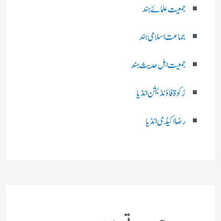
جمعیت علمائے ہند
جماعت اسلامی ہند
جمعیت اہل حدیث ہند
زکوۃ فاؤنڈیشن انڈیا
رضا اکیڈمی انڈیا