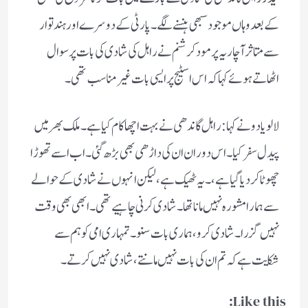
کے بعد وہاں موجود سبھی ہنسنے لگے۔ پارٹی کے دوسرے اور ہندتوار
سے متاثر آچاریہ پرمود کرشنم نے راہل کی شادی کی بات پر سوال
اٹھاتے ہوئے کہا کہ اس اسٹیج پر ایسی بات غیر مناسب تھی۔
لالو یادو نے کہا: راہل گاندھی نے بہت اچھا کام کیا ہے۔ ملک بھر میں
پیدل سفر کیا۔ اس دوران ان کی داڑھی بھی بڑھ گئی۔ اب اسے تھوڑا
چھوٹا کر دیا گیا ہے،۔یہ ٹھیک ہے، لیکن انہوں نے شادی کے حوالے
سے ہمارا مشورہ نہیں مانا تھا۔ شادی کرنی چاہیے تھی۔ ابھی بھی وقت
نہیں گزرا۔ شادی کرو، ہماری بات سنو۔ تمہاری امی کو ہم سے
شکایت ہے کہ تم ان کی بات نہیں مانتے، شادی نہیں کرتے۔
Like this: