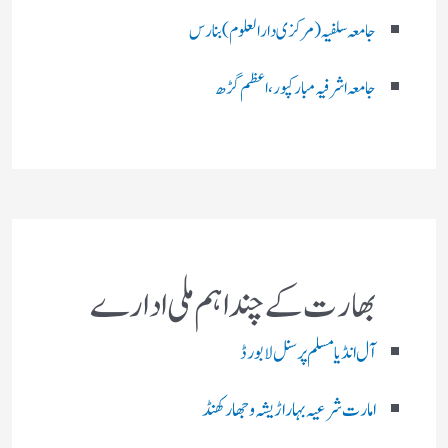
جامعہ سلفیہ(مرکزی دارالعلوم )بنارس
جامعہ اشرفیہ مبارکپور،اعظم گڑھ
بھارت کے چند اہم ملی ادارے
آل انڈیا مسلم پرسنل لا بورڈ
امارت شرعیہ بہار اڑیشہ و جھارکھنڈ