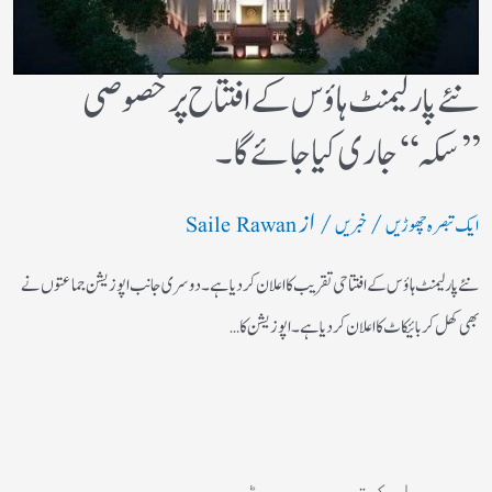
نئے پارلیمنٹ ہاؤس کے افتتاح پر خصوصی
’’سکہ‘‘ جاری کیا جائے گا۔
/
/ از
ایک تبصرہ چھوڑیں
خبریں
Saile Rawan
نئے پارلیمنٹ ہاؤس کے افتتاحی تقریب کا اعلان کردیا ہے۔ دوسری جانب اپوزیشن جماعتوں نے
بھی کھل کر بائیکاٹ کا اعلان کردیا ہے۔ اپوزیشن کا…
ایک تبصرہ چھوڑیں