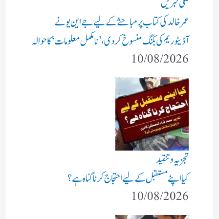
ملکی خبریں
عمر خالد کی کتاب پر مباحثے کے لیے جے این یو نے
آڈیٹوریم کی بکنگ منسوخ کردی، ’نامکمل معلومات‘ کا حوالہ
10/08/2026
تجزیہ و تنقید
کیا اپنے مستقبل کے لیے احتجاج کرنا گناہ ہے؟
10/08/2026