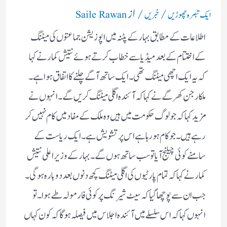
/
/ از
ایک تبصرہ چھوڑیں
خبریں
Saile Rawan
اطلاعات کے مطابق بہار کے پٹنہ میں اپوزیشن جماعتوں کی میٹنگ
کے اختتام کے بعد میڈیا سے خطاب کرتے ہوئے نتیش کمار نے کہا
کہ یہ ایک اچھی میٹنگ تھی۔ ایک ساتھ آگے چلنے کا اتفاق ہوا ہے۔
ملکارجن کھرگے نے کہا کہ آئندہ اگلی میٹنگ کریں گے۔انہوں نے
مزید کہا کہ جو لوگ حکومت میں ہیں وہ ملک کے مفاد میں کام نہیں کر
رہے ہیں۔ جو کام ہو رہا ہے اس پر تشویش ہے۔ ایک ریاست کے
سامنے کوئی چیلنج آیا تو سب ساتھ ہوں گے۔بہار کے وزیر اعلی نتیش
کمار نے کہا کہ تمام پارٹیوں کی اگلی میٹنگ کچھ دنوں بعد دوبارہ ہوگی۔
جب ان سے پوچھا گیا کہ سیٹ شیرنگ پر کوئی فارمولہ طے ہوا۔ تو
انہوں کہا کہ اس سلسلے میں آئندہ اجلاس میں فیصلہ ہوگا کہ کون کہاں