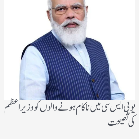
یوپی ایس سی میں ناکام ہونے والوں کو وزیر اعظم
کی نصیحت ​