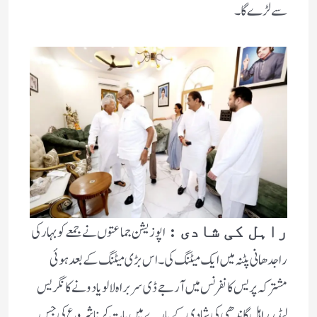
سے لڑے گا۔
اپوزیشن جماعتوں نے جمعے کو بہار کی
راہل کی شادی :
راجدھانی پٹنہ میں ایک میٹنگ کی۔ اس بڑی میٹنگ کے بعد ہوئی
مشترکہ پریس کانفرنس میں آر جے ڈی سربراہ لالو یادو نے کانگریس
لیڈر راہل گاندھی کی شادی کے بارے میں بات کرنا شروع کی جس