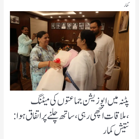
کمار
پٹنہ میں اپوزیشن جماعتوں کی میٹنگ
،ملاقات اچھی رہی، ساتھ چلنے پر اتفاق ہوا:
نتیش کمار