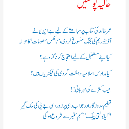
حالیہ پوسٹیں
عمر خالد کی کتاب پر مباحثے کے لیے جے این یو نے
آڈیٹوریم کی بکنگ منسوخ کردی، ’نامکمل معلومات‘ کا حوالہ
کیا اپنے مستقبل کے لیے احتجاج کرنا گناہ ہے؟
کیا مدارس اسلامیہ دہشت گردی کی فیکٹریاں ہیں؟
جیب کترے کی مہربانی !!
تعلیم، روزگار اور جواب دہی پر زور، سی جے پی کی ملک گیر
"کیا بولتی پبلک” مہم ستمبر سے شروع ہوگی