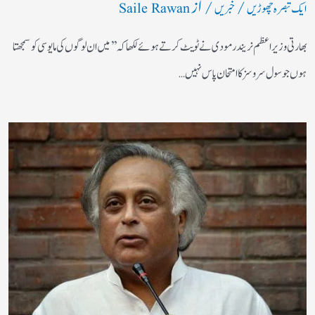
/
/ از
ایک تبصرہ چھوڑیں
خبریں
Saile Rawan
بھارتی وزیر اعظم نریندر مودی نے ٹویٹ کرتے ہوئے لکھاکہ ’’میں ان لوگوں کی مایوسی کو سمجھتا
ہوں جو سول سروسز کا امتحان پاس نہیں…