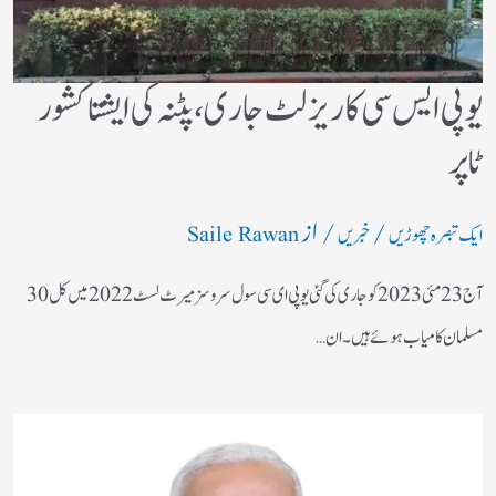
یوپی ایس سی کا ریزلٹ جاری، پٹنہ کی ایشتا کشور
ٹاپر
/
/ از
ایک تبصرہ چھوڑیں
خبریں
Saile Rawan
آج 23 مئی 2023 کو جاری کی گئی یو پی ای سی سول سروسز میرٹ لسٹ 2022 میں کل 30
مسلمان کامیاب ہوئے ہیں۔ ان…