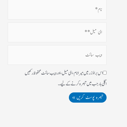
اس براؤزر میں میرا نام، ای میل، اور ویب سائٹ محفوظ رکھیں
اگلی بار جب میں تبصرہ کرنے کےلیے۔