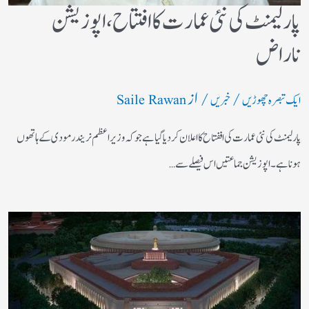
پارلیمنٹ کی نئی عمارت کا افتتاح​، اپوزیشن
ناراض
/
/ از
ایک تبصرہ چھوڑیں
خبریں
Saile Rawan
پارلیمنٹ کی نئی عمارت کی اففتاح کا اعلان کردیاگیا ہے جو کہ وزیر اعظم نریندر مودی کے ہاتھوں
ہونا ہے۔ اپوزیشن جماعتیں اس فیصلے سے…