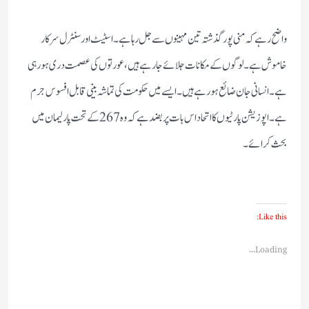
واضح رہے کہ منی پور گذشتہ تین مہینوں سے جل رہا ہے۔ اسٹیٹ اور سنٹرل سرکار
خاموش ہے۔ لوگوں کے مکانات جلائے جارہے ہیں، عورتوں کی عصمت دری ہورہی
ہے۔ انسانی جان ضائع ہورہے ہیں۔ ایسے میں حکومت کی تماشہ بینی قابل افسوس جرم
ہے۔ اپوزیشن پارٹیوں کا اتحاد اس بات پر بضدہے کہ وہ 267 کے تحت پارلیمان میں
بحث کرائے۔
Like this:
Loading...