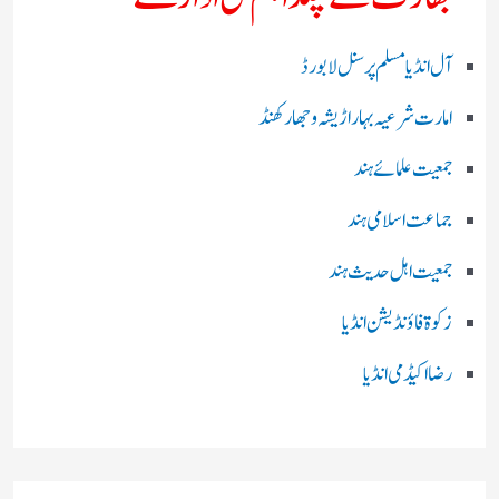
آل انڈیا مسلم پرسنل لا بورڈ
امارت شرعیہ بہار اڑیشہ و جھارکھنڈ
جمعیت علمائے ہند
جماعت اسلامی ہند
جمعیت اہل حدیث ہند
زکوۃ فاؤنڈیشن انڈیا
رضا اکیڈمی انڈیا