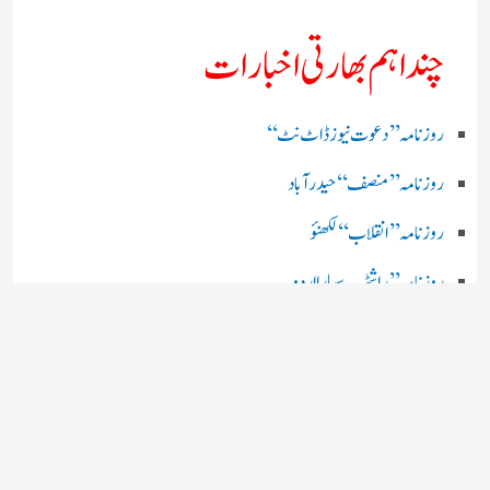
چند اہم بھارتی اخبارات
روز نامہ ’’ دعوت نیوز ڈاٹ نٹ‘‘
روزنامہ ’’ منصف‘‘ حیدر آباد
روزنامہ ’’ انقلاب‘‘ لکھنؤ
روز نامہ ’’راشٹریہ سہارا اردو
روزنامہ ’’اخبارمشرق‘‘ کولکاتا
روزنامہ ’’اعتماد‘‘ حیدرآباد
اردو نیوز ’’بی بی سی‘‘