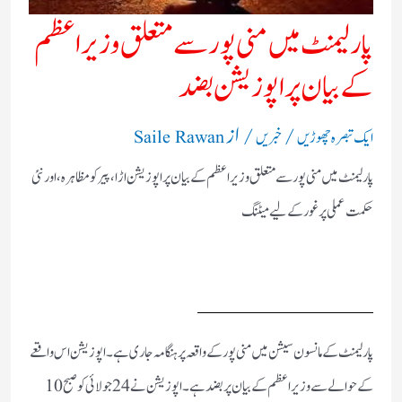
پارلیمنٹ میں منی پور سے متعلق وزیر اعظم
کے بیان پر اپوزیشن بضد
/
/ از
ایک تبصرہ چھوڑیں
خبریں
Saile Rawan
پارلیمنٹ میں منی پور سے متعلق وزیر اعظم کے بیان پر اپوزیشن اڑا، پیر کو مظاہرہ، اور نئی
حکمت عملی پر غور کے لیے میٹنگ
پارلیمنٹ کے مانسون سیشن میں منی پور کے واقعہ پر ہنگامہ جاری ہے۔ اپوزیشن اس واقعے
کے حوالے سے وزیر اعظم کے بیان پر بضد ہے۔ اپوزیشن نے 24 جولائی کو صبح 10