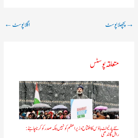
→
پچھلا پوسٹ
اگلا پوسٹ
←
متعلقہ پوسٹس
نئے پارلیمنٹ ہاؤس کا افتتاح وزیر اعظم کو نہیں بلکہ صدر کو کرنا چاہئے:
راہل گاندھی​