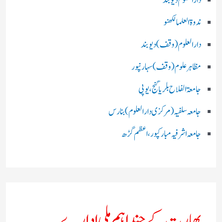
دارالعلوم دیوبند
ندوۃالعلما لکھنو
دارالعلوم (وقف)دیوبند
مظاہرعلوم (وقف)سہارنپور
جامعۃ الفلاح بلریاگنج،یوپی
جامعہ سلفیہ(مرکزی دارالعلوم )بنارس
جامعہ اشرفیہ مبارکپور،اعظم گڑھ
بھارت کے چند اہم ملی ادارے