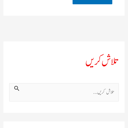
تلاش کریں
ت
ل
ا
ش