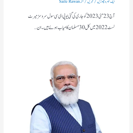
ایک تبصرہ چھوڑیں
خبریں
Saile Rawan
آج 23 مئی 2023 کو جاری کی گئی یو پی ای سی سول سروسز میرٹ
لسٹ 2022 میں کل 30 مسلمان کامیاب ہوئے ہیں۔ ان…