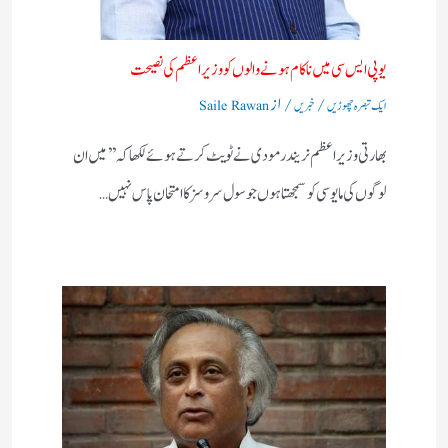
یوپی ایس سی میں ناکام ہونے والوں کو وزیر اعظم کی نصیحت ​
/
/ از
ایک تبصرہ چھوڑیں
خبریں
Saile Rawan
بھارتی وزیر اعظم نریندر مودی نے ٹویٹ کرتے ہوئے لکھاکہ ’’میں ان
لوگوں کی مایوسی کو سمجھتا ہوں جو سول سروسز کا امتحان پاس نہیں…