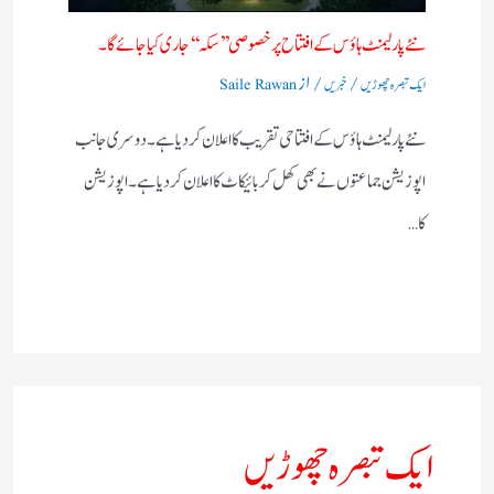
نئے پارلیمنٹ ہاؤس کے افتتاح پر خصوصی ’’سکہ‘‘ جاری کیا جائے گا۔
/
/ از
ایک تبصرہ چھوڑیں
خبریں
Saile Rawan
نئے پارلیمنٹ ہاؤس کے افتتاحی تقریب کا اعلان کردیا ہے۔ دوسری جانب
اپوزیشن جماعتوں نے بھی کھل کر بائیکاٹ کا اعلان کردیا ہے۔ اپوزیشن
کا…
ایک تبصرہ چھوڑیں