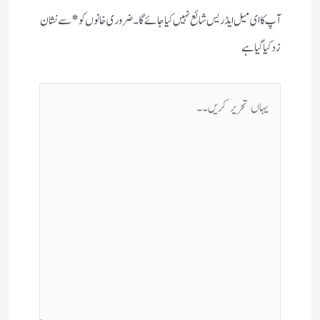
آپ کا ای میل ایڈریس شائع نہیں کیا جائے گا۔
ضروری خانوں کو
*
سے نشان
زد کیا گیا ہے
یہاں
تحریر
کریں۔۔