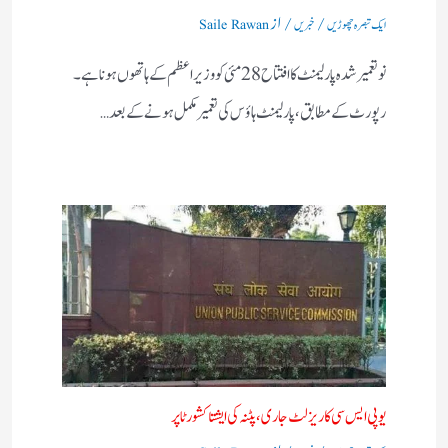
/
/ از
ایک تبصرہ چھوڑیں
خبریں
Saile Rawan
نو تعمیر شدہ پارلیمنٹ کا افتتاح 28 مئی کو وزیر اعظم کے ہاتھوں ہونا ہے۔
رپورٹ کے مطابق، پارلیمنٹ ہاؤس کی تعمیر مکمل ہونے کے بعد…
یوپی ایس سی کا ریزلٹ جاری، پٹنہ کی ایشتا کشور ٹاپر
/
/ از