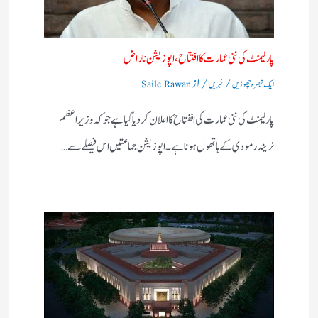
پارلیمنٹ کی نئی عمارت کا افتتاح​، اپوزیشن ناراض
/
/ از
ایک تبصرہ چھوڑیں
خبریں
Saile Rawan
پارلیمنٹ کی نئی عمارت کی اففتاح کا اعلان کردیاگیا ہے جو کہ وزیر اعظم
نریندر مودی کے ہاتھوں ہونا ہے۔ اپوزیشن جماعتیں اس فیصلے سے…