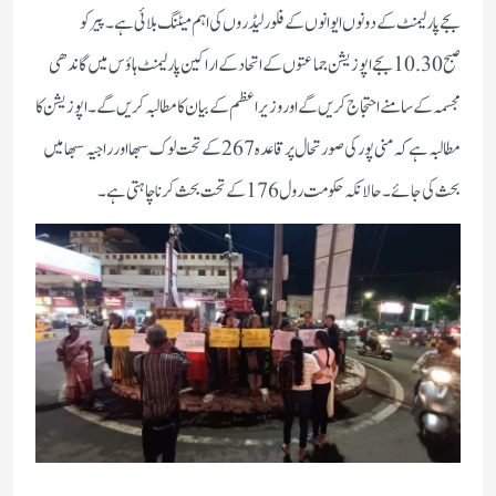
بجے پارلیمنٹ کے دونوں ایوانوں کے فلور لیڈروں کی اہم میٹنگ بلائی ہے۔ پیر کو
صبح 10.30 بجے اپوزیشن جماعتوں کے اتحاد کے اراکین پارلیمنٹ ہاؤس میں گاندھی
مجسمہ کے سامنے احتجاج کریں گے اور وزیر اعظم کے بیان کا مطالبہ کریں گے۔اپوزیشن کا
مطالبہ ہے کہ منی پور کی صورتحال پر قاعدہ 267 کے تحت لوک سبھا اور راجیہ سبھا میں
بحث کی جائے۔ حالانکہ حکومت رول 176 کے تحت بحث کرنا چاہتی ہے۔