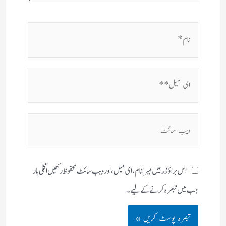
نام*
ای
میل**
ویب
سائٹ
اس براؤزر میں میرا نام، ای میل، اور ویب سائٹ محفوظ رکھیں اگلی بار
جب میں تبصرہ کرنے کےلیے۔