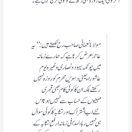
اگر کوئی ایک روزہ بھی رکھ لے تو کوئی حرج نہیں ہے ۔
مولانا نعمانی صاحب رح لکھتے ہیں : ”
یہ
عاجز عرض کرتا ہے کہ ہمارے زمانہ
میں چونکہ یہود و نصاری وغیرہ یوم
عاشوراء یعنی دسویں محرم کو روزہ نہیں
رکھتے بلکہ ان کا کوئی کام بھی قمری
مہینوں کے حساب سے نہیں ہوتا اس
لئے اب اشتراک اور تشابہ کا کوئی سوال
ہی نہیں رہا ،لہذا فی زمانہ ارفع تشابہ کے