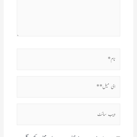
نام*
ای
میل**
ویب
سائٹ