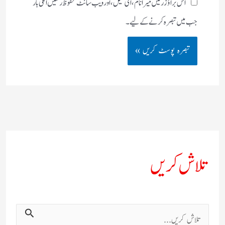
اس براؤزر میں میرا نام، ای میل، اور ویب سائٹ محفوظ رکھیں اگلی بار
جب میں تبصرہ کرنے کےلیے۔
تلاش کریں
ت