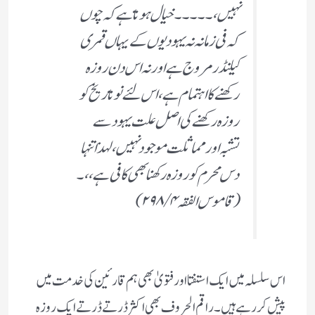
نہیں،۔۔۔۔۔ خیال ہوتا ہے کہ چوں
کہ فی زمانہ نہ یہودیوں کے یہاں قمری
کیلنڈر مروج ہے اور نہ اس دن روزہ
رکھنے کا اہتمام ہے، اس لئے نو تاریخ کو
روزہ رکھنے کی اصل علت یہود سے
تشبہ اور مماثلت موجود نہیں، لہذا تنہا
دس محرم کو روزہ رکھنا بھی کافی ہے،، ۔
(قاموس الفقہ ۴/ ۲۹۸)
اس سلسلہ میں ایک استفتا اور فتویٰ بھی ہم قارئین کی خدمت میں
پیش کر رہے ہیں ۔ راقم الحروف بھی اکثر ڈرتے ڈرتے ایک روزہ