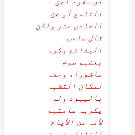
أی مفرد اعن
التاسع أو عن
الحادی عشر ولکن
قال صاحب
البدائع وکرہ
بعضہم صوم
عاشوراء وحدہ
لمکان التشبہ
بالیہود ولم
یکرہہ عامتہم
لأنہ من الأیام
الفاضلۃ فیستحب