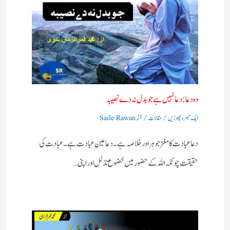
وہ دعا: دعا نہیں ہے جو بدل نہ دے نصیبہ
/
/ از
ایک تبصرہ چھوڑیں
مقالات
Saile Rawan
دعا عبادت کا مغز جوہر اور خلاصہ ہے۔ دعا عین عبادت ہے ۔ عبادت کی
حقیقت چونکہ اللہ کے حضور میں خضوع تذلل اور اپنی…