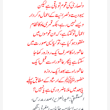
ونصاریٰ کی قوم توباقی ہے لیکن
یہودیت ونصرانیت کے اعمال وکردار
ویسے نہیں رہے، بلکہ قمری ماہ کا نظام
اعمال تو لگتاہے، کہ ان قوموں میں
مفقود ہوگیا ہے، تو کیا ایسی صورت میں
عاشوراء کا صرف ایک روزہ رکھاجا
سکتاہے یاپھر عاشوراء سے قبل ایک
عاشوراء سے بعد ایک روزہ
حضورﷺ کے ارشاد کے مطابق پہلے
یابعد میں ملانا ضروری ہے یانہیں ؟
المستفتي:عبد العزیز ، صدر مدرس،
مدرسہ اسلامیہ چائباسہ ، مغربی سنگھ