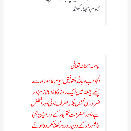
بھوم ، جھار کھنڈ
باسمہ سبحانہ تعالیٰ
الجواب وباللہٰ التوفیق:یوم عاشوراء سے
پہلے یا بعد میں ایک روزہ کا ملانا لازم اور
ضروری نہیں بلکہ صرف اولیٰ اورافضل
ہے ، اورحضرات فقہاء کے درمیان تنہا
عاشوراء کے دن روزہ رکھنا مکروہ ہونے