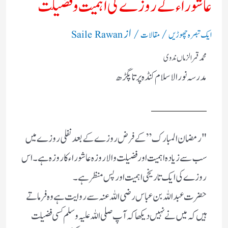
عاشوراء کے روزے کی اہمیت و فضیلت
/
/ از
ایک تبصرہ چھوڑیں
مقالات
Saile Rawan
محمد قمرالزماں ندوی
مدرسہ نور الاسلام کنڈہ پرتاپگڑھ
"رمضان المبارک” کے فرض روزے کے بعد نفلی روزے میں
سب سے زیادہ اہمیت اور فضیلت والا روزہ عاشوراء کا روزہ ہے ۔ اس
روزے کی ایک تاریخی اہمیت اور پس منظر ہے ۔
حضرت عبد اللہ بن عباس رضی اللہ عنہ سے روایت ہے وہ فرماتے
ہیں کہ میں نے نہیں دیکھا کہ آپ صلی اللہ علیہ وسلم کسی فضیلت