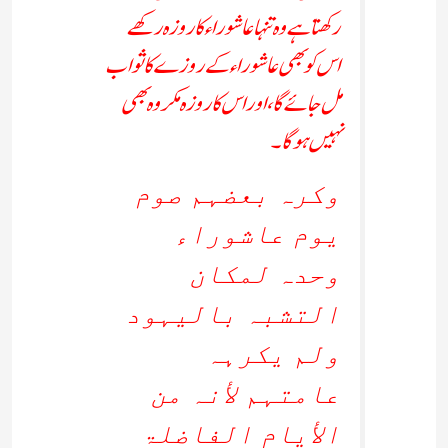
رکھتاہے وہ تنہا عاشوراء کا روزہ رکھے
اس کو بھی عاشوراء کے روزے کا ثواب
مل جائے گا،اور اس کا روزہ مکروہ بھی
نہیں ہوگا۔
وکرہ بعضہم صوم
یوم عاشوراء
وحدہ لمکان
التشبہ بالیہود
ولم یکرہہ
عامتہم لأنہ من
الأیام الفاضلۃ