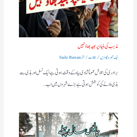
مذہب کی بنیاد پر بھید بھاؤ نہیں​
/
/ از
ایک تبصرہ چھوڑیں
مقالات
Saile Rawan
برادری کی تلاش عموماً شادی بیاہ کے وقت ہوتی ہے ایک نسل اور ہڈی سے
ہڈی ملانے کی کوشش ہوتی ہے بڑے شہروں میں اب…