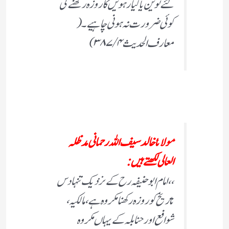
لئے نوین یا گیارہویں کا روزہ رکھنے کی
کوئی ضرورت نہ ہونی چاہیے ۔ (
معارف الحدیث ۴/ ۳۸۷ )
مولانا خالد سیف اللہ رحمانی مدظلہ
العالی لکھتے ہیں:
،،امام ابو حنیفہ رح کے نزدیک تنہا دس
تاریخ کو روزہ رکھنا مکروہ ہے، مالکیہ،
شوافع اور حنابلہ کے یہاں مکروہ