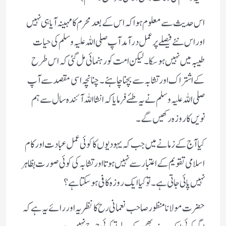
اس حدیث سے معلوم ہوا کہ اس کے بعد محرم کا مہینہ آیا ہی نہیں
اور اس نئے فیصلے پر عمل در آمد آپ صلی اللہ علیہ وسلم کی حیات
طیبہ میں نہیں ہوسکا ۔ لیکن امت کو رہنمائی مل گئی کہ اس طرح
کے اشتراک اور تشابہ سے بچنا چاہئے ۔ چنانچہ اسی مقصد سے آپ
صلی اللہ علیہ وسلم نے یہ طئے فرمایا کہ انشا اللہ آئندہ سال سے ہم
نویں کا روزہ رکھیں گے ۔
کیا آج کے زمانے میں جب کہ یہودیوں کا کوئی عمل عبادت اور کام
اسلامی تقویم کے اعتبار سے نہیں ہوتا اور تشابہ کی کوئی صورت بظاہر
نہیں پائی جاتی ہے ۔ تو کیا ایک روزہ کافی ہوسکتا ہے ؟
حضرت مولانا منظور صاحب نعمانی رح کا نظریہ اور رائے یہ ہے کہ