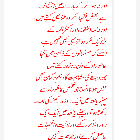
اور نہ ہونے کے بارے میں اختلاف
ہے ، بعض فقہاء مکروہ تنزیہی کہتے ہیں،
اور عامۃ الفقہاء اور اکثر ائمہ کے
نزدیک مکروہ تنزیہی بھی نہیں ہے،
اسلئے کہ مسلمانوں کے ذہن میں تنہا
عاشوراء کے دن روزہ رکھنے میں
یہودیت کی مشابہت کا وہم وگمان بھی
نہیں ہوتا، لہٰذا جو شخص عاشوراء سے
پہلے یابعد میں ایک روزہ رکھنے کی ہمت
رکھتاہو تووہ پہلے یابعد میں ایک ایک
روزہ ملاکر رکھے اور اولیت وافضلیت
حاصل کرے اور جوہمت نہیں