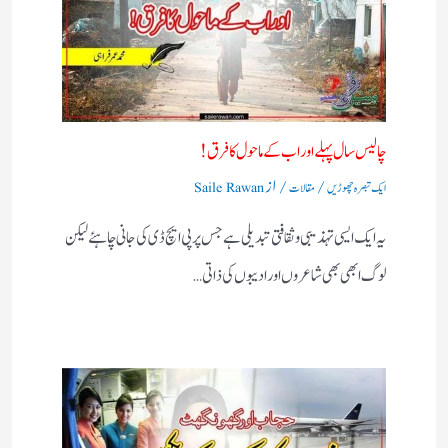
چالیس سال پہلے اور اب کے ماحول کا فرق !
/
/ از
ایک تبصرہ چھوڑیں
مقالات
Saile Rawan
یہ ایک ایسی تہذیبی و ثقافتی تبدیلی ہے جس پر پی ایچ ڈی کی جانی چاہئے لیکن
لوگ ابھی بھی شاعروں اور ادیبوں کی ذاتی…