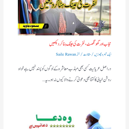
حجاب اور گھونگھٹ ، نفرت کی عینک ہٹا کر دیکھیں​
/
/ از
ایک تبصرہ چھوڑیں
مقالات
Saile Rawan
دراصل عریانیت کسی بھی مہذب معاشرہ کے لوگوں کو پسند نہیں ہے خواہ
روشن خیالی کا کتنا بھی دعویٰ کرنے والا کیوں نہ ہو ۔یہ…