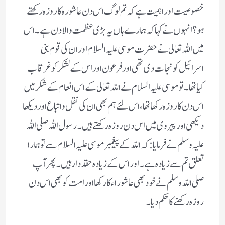
خصوصیت اور اہمیت ہے کہ تم لوگ اس دن عاشورہ کا روزہ رکھتے
ہو ؟ انہوں نے کہا کہ ہمارے ہاں یہ بڑی عظمت والا دن ہے ۔ اس
میں اللہ تعالی نے حضرت موسی علیہ السلام اور ان کی قوم بنی
اسرائیل کو نجات دی تھی اور فرعون اور اس کے لشکر کو غرقاب
کیا تھا ۔ تو موسی علیہ السلام نے اللہ تعالی کے اس انعام کے شکر میں
اس دن کا روزہ رکھا تھا ،اس لئے ہم بھی ان کی نقل و اتباع اور دیکھا
دیکھی اور پیروی میں اس دن روزہ رکھتے ہیں ۔ رسول اللہ صلی اللہ
علیہ وسلم نے فرمایا : کہ اللہ کے پیغمبر موسی علیہ السلام سے تو ہمارا
تعلق تم سے زیادہ ہے ۔ اور اس کے زیادہ حقد دار ہیں ۔ پھر آپ
صلی اللہ وسلم نے خود بھی عاشوراء کا رکھا اور امت کو بھی اس دن
روزہ رکھنے کا حکم دیا ۔