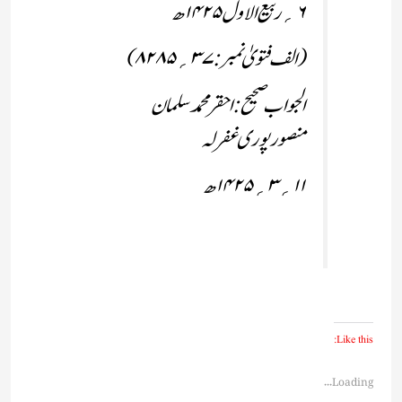
۶؍ربیع الاول۱۴۲۵ھ
(الف فتویٰ نمبر:۳۷؍۸۲۸۵)
الجواب صحیح:
احقر محمد سلمان
منصورپوری غفر لہ
۱۱؍۳؍۱۴۲۵ھ
Like this:
Loading...