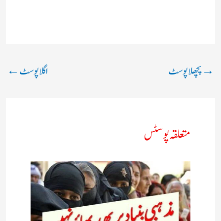
→
پچھلا پوسٹ
اگلا پوسٹ
←
متعلقہ پوسٹس