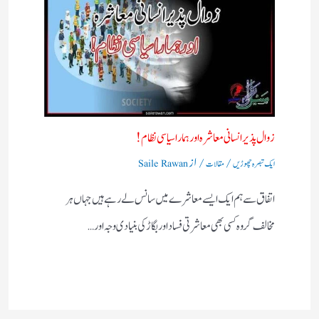
زوال پذیر انسانی معاشرہ اور ہمارا سیاسی نظام !
/
/ از
ایک تبصرہ چھوڑیں
مقالات
Saile Rawan
اتفاق سے ہم ایک ایسے معاشرے میں سانس لے رہے ہیں جہاں ہر
مخالف گروہ کسی بھی معاشرتی فساد اور بگاڑ کی بنیادی وجہ اور…