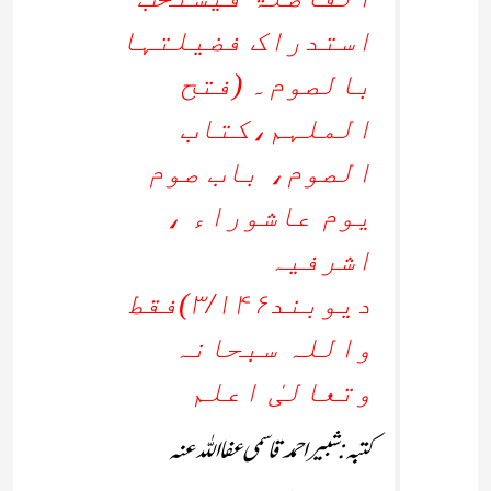
استدراک فضیلتہا
بالصوم۔ (فتح
الملہم،کتاب
الصوم، باب صوم
یوم عاشوراء ،
اشرفیہ
دیوبند۳/۱۴۶)فقط
واللہ سبحانہ
وتعالیٰ اعلم
کتبہ: شبیر احمد قاسمی عفا اللہ عنہ