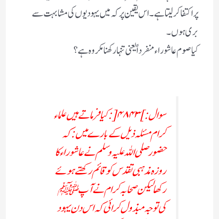
پر اکتفا کر لیتا ہے ۔ اس یقین پر کہ میں یہودیوں کی مشابہت سے
بری ہوں ۔
کیا صوم عاشوراء منفرداً یعنی تنہا رکھنا مکروہ ہے ؟
سوال:]۴۸۴۳[:کیا فرماتے ہیں علماء
کرام مسئلہ ذیل کے بارے میں :کہ
حضور صلی اللہ علیہ وسلم نے عاشوراء کا
روزہ مذہبی تقدس کو قائم رکھتے ہوئے
رکھا لیکن صحابہ کرام نے آپ ﷺ
کی توجہ مبذول کرائی کہ اس دن یہود