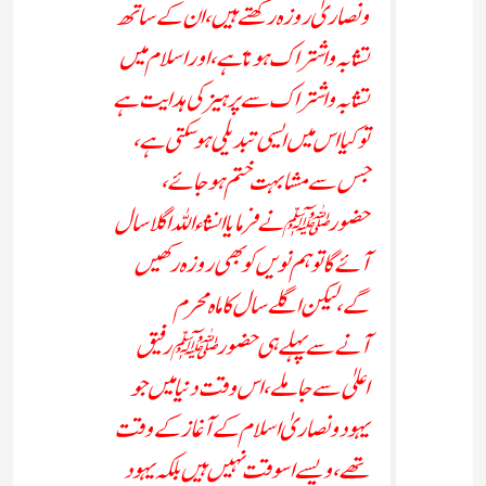
ونصاریٰ روزہ رکھتے ہیں، ان کے ساتھ
تشابہ واشتراک ہوتاہے، اور اسلام میں
تشابہ واشتراک سے پرہیز کی ہدایت ہے
تو کیا اس میں ایسی تبدیلی ہوسکتی ہے،
جس سے مشابہت ختم ہوجائے ،
حضورﷺ نے فرمایا انشاء اللہ اگلا سال
آئے گاتو ہم نویں کو بھی روزہ رکھیں
گے، لیکن اگلے سال کاماہ محرم
آنےسے پہلے ہی حضورﷺ رفیق
اعلیٰ سے جاملے، اس وقت دنیا میں جو
یہود ونصاریٰ اسلام کے آغاز کے وقت
تھے، ویسے اسوقت نہیں ہیں بلکہ یہود