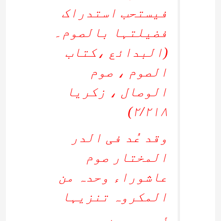
فیستحب استدراک
فضیلتہا بالصوم۔
(البدائع ،کتاب
الصوم ، صوم
الوصال ، زکریا
۲/۲۱۸)
وقد عُد فی الدر
المختار صوم
عاشوراء وحدہ من
المکروہ تنزیہا