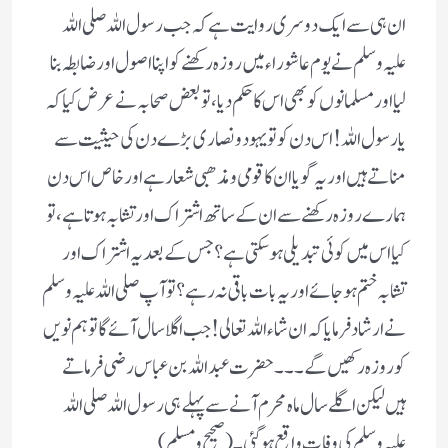
ان ہی سے ایک دوسری روایت ہے کہ جب رسول اللہ صلی اللہ
علیہ وسلم نے یوم عاشوراء میں روزہ رکھنے کو اپنا اصول اور ضابطہ بنا
لیا اور مسلمانوں کو بھی اس کا حکم دیا، تو بعض صحابہ نے عرض کیا کہ
یا رسول اللہ! اس دن کو تو یہود و نصاری بڑے دن کی حیثیت سے
مناتے ہیں اور یہ گویا ان کا قومی و مذھبی شعار ہے اور خاص اس دن
ہمارے روزہ رکھنے سے ان کے ساتھ اشتراک اور تشابہ ہوتا ہے ،تو
کیا اس میں کوئی تبدیلی ہوسکتی ہے ؟ جس کے بعد یہ اشتراک اور
تشابہ ختم ہوجائے اور یہ بات باقی نہ رہے ؟ تو آپ صلی اللہ علیہ وسلم
نے ارشاد فرمایا کہ ان شاءاللہ تعالی! جب اگلا سال آئے گا تو ہم نویں
کو روزہ رکھیں گے ۔۔۔حضرت عبد اللہ بن عباس رضی فرماتے
ہیں لیکن اگلے سال ماہ محرم آنے سے پہلے ہی رسول اللہ صلی اللہ
علیہ وسلم کی وفات واقع ہو گئی ۔ ( صحیح و مسلم )