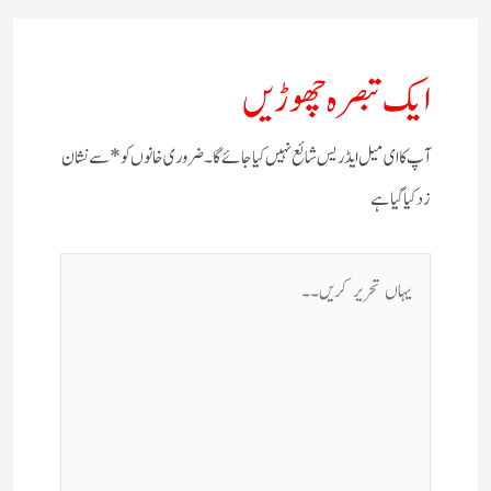
ایک تبصرہ چھوڑیں
آپ کا ای میل ایڈریس شائع نہیں کیا جائے گا۔
ضروری خانوں کو
*
سے نشان
زد کیا گیا ہے
یہاں
تحریر
کریں۔۔