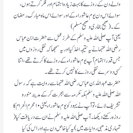
والے دن کے روزے کا بہت زیادہ اہتمام اور فکر کرتے ہوں،
سوائے اس دن یوم عاشوراء کے اور سوائے اس ماہ مبارک رمضان
کے ۔ ( صحیح بخاری و صحیح مسلم)
یعنی آپ صلی اللہ علیہ وسلم کے طرز عمل سے حضرت ابن عباس
رضی اللہ عنہما نے یہ نتیجہ اخذ کیا اور یہ سمجھا کہ نفلی روزوں میں
جس قدر اہتمام آپ یوم عاشوراء کے روزے کا کرتے تھے، اتنا
کسی دوسرے نفلی روزے کا نہیں کرتے تھے ۔
حضرت عبداللہ بن عباس رضی اللہ عنہما سے روایت ہے کہ رسول
اللہ صلی اللہ علیہ وسلم مکہ مکرمہ سے ہجرت کرکے مدینہ منورہ
تشریف لائے، تو آپ نے یہود کو یوم عاشوراء یعنی ۱۰ محرم الحرام کا
روزہ رکھتے دیکھا ۔ آپ صلی اللہ علیہ وسلم نے ان سے دریافت کیا (
تمہاری مذھبی روایات میں ) یہ کیا خاص دن ہے اور اس کی کیا