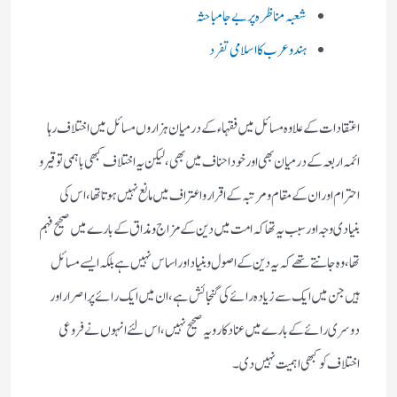
شعبہ مناظرہ پر بے جامباحثہ
ہندو عرب کا اسلامی تفرد
اعتقادات کے علاوہ مسائل میں فقہاء کے درمیان ہزاروں مسائل میں اختلاف رہا
ائمہ اربعہ کے درمیان بھی اور خود احناف میں بھی، لیکن یہ اختلاف کبھی باہمی توقیر و
احترام اور ان کے مقام و مرتبہ کے اقرار و اعتراف میں مانع نہیں ہوتا تھا ،اس کی
بنیادی وجہ اور سبب یہ تھا کہ امت میں دین کے مزاج و مذاق کے بارے میں صحیح فہم
تھا،وہ جانتے تھے کہ یہ دین کے اصول و بنیاد اور اساس نہیں ہے بلکہ ایسے مسائل
ہیں جن میں ایک سے زیادہ رائے کی گنجائش ہے ،ان میں ایک رائے پر اصرار اور
دوسری رائے کے بارے میں عناد کا رویہ صحیح نہیں ،اس لئے انہوں نے فروعی
اختلاف کو کبھی اہمیت نہیں دی ۔