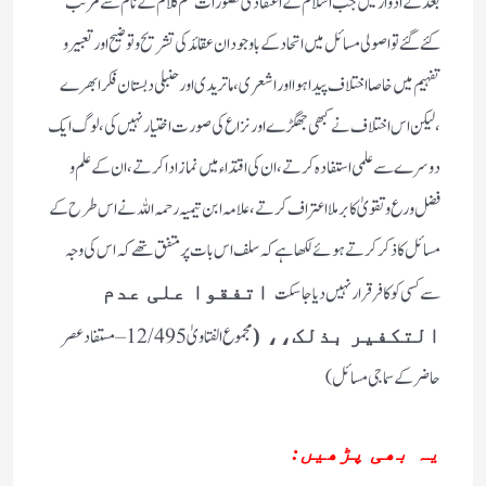
بعد کے ادوار میں جب اسلام کے اعتقادی تصورات علم کلام کے نام سے مرتب
کئے گئے تو اصولی مسائل میں اتحاد کے باوجود ان عقائد کی تشریح و توضیح اور تعبیر و
تفہیم میں خاصا اختلاف پیدا ہوا اور اشعری ،ماتریدی اور حنبلی دبستان فکر ابھرے
،لیکن اس اختلاف نے کبھی جھگڑے اور نزاع کی صورت اختیار نہیں کی ،لوگ ایک
دوسرے سے علمی استفادہ کرتے ،ان کی اقتداء میں نماز ادا کرتے ،ان کے علم و
فضل ورع وتقویٰ کا برملا اعتراف کرتے ،علامہ ابن تیمیہ رحمہ اللہ نے اس طرح کے
مسائل کا ذکر کرتے ہوئے لکھا ہے کہ سلف اس بات پر متفق تھے کہ اس کی وجہ
سے کسی کو کافر قرار نہیں دیا جا سکت
اتفقوا علی عدم
مجموع الفتاویٰ 12/495– مستفاد عصر
التکفیر بذلک،، (
حاضر کے سماجی مسائل )
یہ بھی پڑھیں: