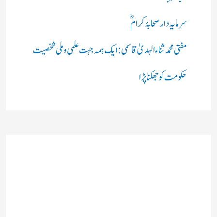
سرمایہ دار صحابۂ کرامؓ
مفتی محمد ثناء الہدیٰ قاسمی: ایک ہمہ جہت علمی و ملی شخصیت
حکومت کو جھکنا پڑا