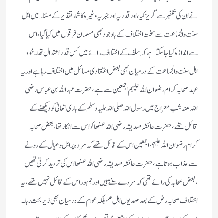
نے ان کی تکفیر سے گریز کیا ،اور قدریہ اور جبریہ وغیرہ کا شمار تقدیر کے مسئلہ میں اہل
سنت والجماعت سے سخت اختلاف کے باوجود بھی مسلمان فرقوں میں کیا گیا ،اس
سے اندازہ کیا جاسکتا ہے کہ سلف کے اختلاف رائے میں کس قدر اعتدال تھا ۔خود
اہل سنت والجماعت کے درمیان بھی بعض اعتقادی مسائل میں اختلاف رہا ہے اور یہ
عہد صحابہ کرام رضوان اللہ علیہم اجمعین سے ہے ،حضرت عبد اللہ بن عباس رضی
اللہ عنہ شب معراج میں رسول اللہ صلی اللہ علیہ وسلم کے باری تعالیٰ کو دیکھنے کے
قائل تھے ،حضرت عائشہ صدیقہ رضی اللہ عنھا کو اس سے انکار تھا ،بعض صحابہ
کرام رضوان اللہ علیہم اجمعین اس کے قائل تھے کہ مردہ پر اہل و عیال کے رونے
سے عذاب ہوتا ہے ،حضرت عائشہ صدیقہ رضی اللہ عنھا اس کی تردید کرتی تھیں
،بعض صحابہ کی رائے تھی کہ مردے سنتے ہیں اور جمہور اس کے قائل نہیں تھے ،یہ
اختلاف صحابہ رض کے بعد صدیوں اہل علم بلکہ عوام کے درمیان بھی زیر بحث رہا ۔