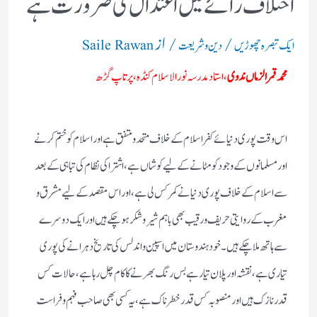
اختلاف رائے میں اعتدال کی ضرورت ہے
/
/ از
ایک تبصرہ چھوڑیں
دین و شریعت
Saile Rawan
محمد قمر الزماں ندوی
،
استاد مدرسہ نور الاسلام کنڈہ، پرتاپ گڑھ
اس وقت پوری دنیائے کفر اسلام کے خلاف متحد و متفق ہے اور اسلام کو ختم کرنے
اور مسلمانوں کے وجود کو مٹانے کے لیے کوشاں ہے ، اشتراکی نظام کی تباہی کے بعد
سے اسلام کے خلاف پوری دنیا نے کمر کس لی ہے ،اور اس مقصد کے لیے مشرق و
مغرب کے روایتی حریف و رقیب بھی باہم شیر و شکر ہوچکے ہیں اور ایک دوسرے
سے ہاتھ ملا چکے ہیں ۔خود ہندوستان میں اسپین و اندلس کی تاریخ دہرانے کی پوری
تیاری ہے ،نقشہ اور پلان تیار ہے بس رنگ بھرنے کا کام چل رہا ہے ،حالات کس
قدر نازک ہیں اور منصوبہ کس قدر خطرناک ہے، یہ کسی بھی صاحب فہم و فراست