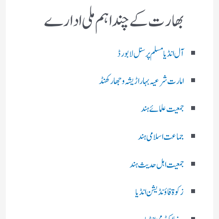
بھارت کے چند اہم ملی ادارے
آل انڈیا مسلم پرسنل لا بورڈ
امارت شرعیہ بہار اڑیشہ و جھارکھنڈ
جمعیت علمائے ہند
جماعت اسلامی ہند
جمعیت اہل حدیث ہند
زکوۃ فاؤنڈیشن انڈیا