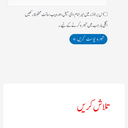
اس براؤزر میں میرا نام، ای میل، اور ویب سائٹ محفوظ رکھیں
اگلی بار جب میں تبصرہ کرنے کےلیے۔
تلاش کریں