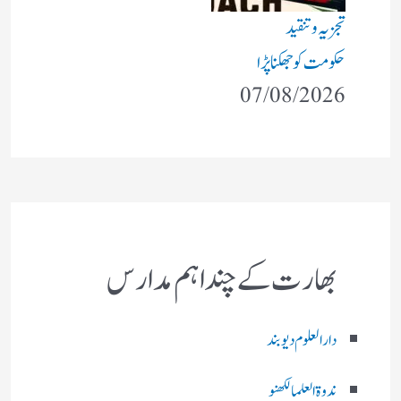
تجزیہ و تنقید
حکومت کو جھکنا پڑا
07/08/2026
بھارت کے چند اہم مدارس
دارالعلوم دیوبند
ندوۃالعلما لکھنو