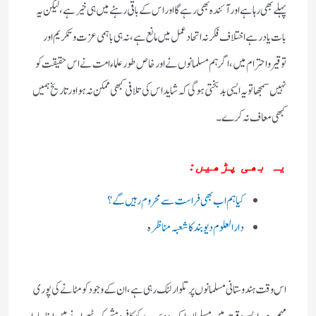
پہلے بھی رہا ہے اور آئندہ بھی رہے گا اور اس کے باقی رہنے میں ہی خیر ہے ، لیکن یہ
بات یاد رہے اختلاف فکر نہ اتحاد عمل میں مانع ہے ،نہ ہی باہمی عزت و تکریم اور
توقیر و احترام میں ،اگر ہم مسلمانوں نے اور خاص طور علماء امت نے اس حقیقت کو
نہیں سمجھا تو یہ ایسی بدبختی ہوگی کہ شاید اس کی تلافی کبھی ممکن نہ ہو اور تاریخ ہمیں
کبھی معاف نہ کرے ۔
یہ بھی پڑھیں:
کیا ہم اب بھی فراست سے محروم رہیں گے؟
دارالعلوم دیوبند کا شعبہ مناظر
ہ
اس وقت ہندوستانی مسلمانوں پر تلوار لٹک رہی ہے، ان کے وجود کو مٹانے کی پوری