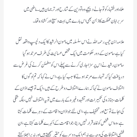
علماء اور فقہاء کو تو جانے دیجیے وہ تو دین کے شارح اور ترجمان ہیں ۔ ماضی میں
سربراہان مملکت کا ذہن بھی اس بارے میں بہت وسیع اور کشادہ تھا ۔
علامہ ابن تیمیہ رحمہ اللہ نے اس سلسلہ میں مامون الرشید کا ایک دلچسپ واقعہ نقل
کیا ہے ، مامون کے دور حکومت میں ایک شخص عسائیت کی طرف مرتد ہوگیا
،مامون رشید نے اس پر سزا جاری کرنے سے پہلے اس کو مطمئن کرنے کی غرض سے
دریافت کیا کہ تمہارے مرتد ہونے کا سبب کیا ہے ،اس نے کہا کہ تم لوگوں کا
اختلاف ،مامون نے کہا کہ ہمارے اختلاف دو طرح کے ہیں ،ایک تو جیسے اذان کے
کلمات ،جنازہ کی تکبیرات اور تشہد وغیرہ کے بارے میں تو یہ اختلاف نہیں ،بلکہ تنگی
کی بجائے توسع اور تخفیف ہے ،اسی لئے جو اذان و اقامت کے دہرے کلمات کہتا
ہے ،وہ اس شخص کو غلط قرار نہیں دیتا ،جو اقامت کے اکہرے کلمات کہتا ہے ،ان
فقہی اختلافات کی وجہ سے نہ ہم ایک دوسرے کو حقیر سمجھتے ہیں اور نہ برا بھلا کہتے