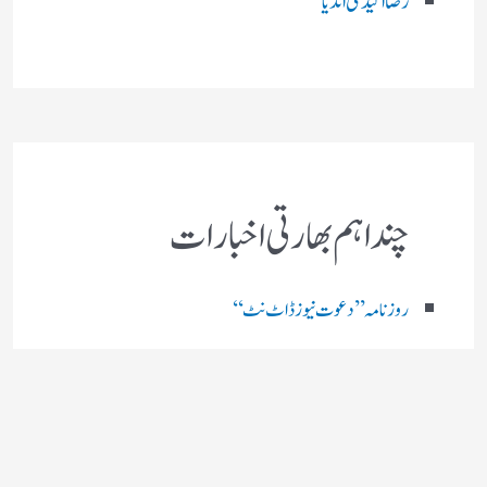
رضا اکیڈمی انڈیا
چند اہم بھارتی اخبارات
روز نامہ ’’ دعوت نیوز ڈاٹ نٹ‘‘
روزنامہ ’’ منصف‘‘ حیدر آباد
روزنامہ ’’ انقلاب‘‘ لکھنؤ