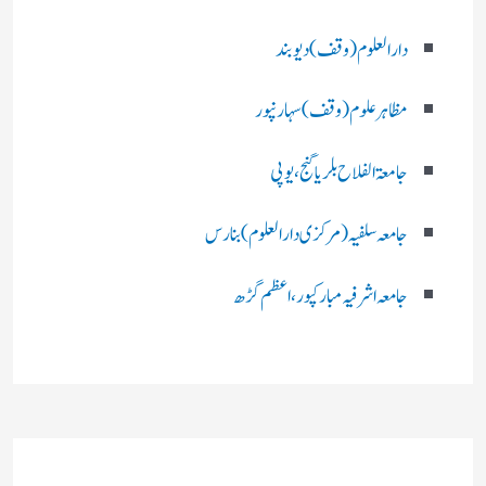
دارالعلوم (وقف)دیوبند
مظاہرعلوم (وقف)سہارنپور
جامعۃ الفلاح بلریاگنج،یوپی
جامعہ سلفیہ(مرکزی دارالعلوم )بنارس
جامعہ اشرفیہ مبارکپور،اعظم گڑھ