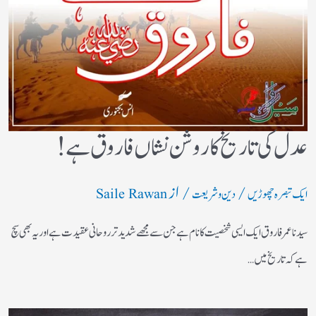
عدل کی تاریخ کا روشن نشاں فاروق ہے!
/
/ از
ایک تبصرہ چھوڑیں
دین و شریعت
Saile Rawan
سیدنا عمر فاروق ایک ایسی شخصیت کا نام ہے جن سے مجھے شدید تر روحانی عقیدت ہے اور یہ بھی سچ
ہے کہ تاریخ میں…