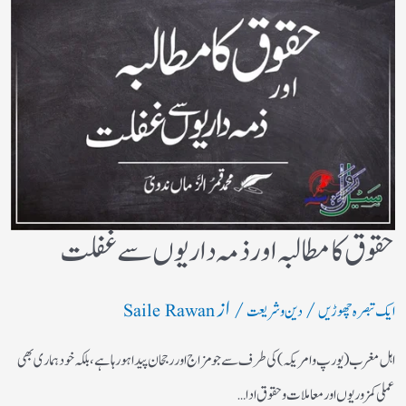
حقوق کا مطالبہ اور ذمہ داریوں سے غفلت
/
/ از
ایک تبصرہ چھوڑیں
دین و شریعت
Saile Rawan
اہل مغرب (یورپ و امریکہ)کی طرف سے جو مزاج اور رجحان پیدا ہورہا ہے، بلکہ خود ہماری بھی
عملی کمزوریوں اور معاملات و حقوق ادا…