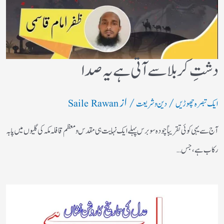
دشتِ کربلا سے آتی ہے یہ صدا
/
/ از
ایک تبصرہ چھوڑیں
دین و شریعت
Saile Rawan
آج سے یہی کوئی تقریباً چودہ سو برس پہلے ایک نہایت ہی مقدس و معظم قافلہ مکہ کی گلیوں میں پا بہ
رکاب ہے، جس…