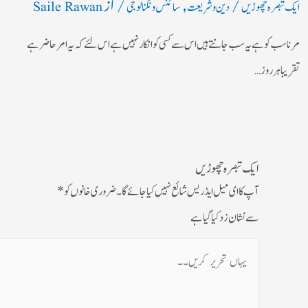
/
,
/ از
ایک تبصرہ چھوڑیں
دین و شریعت
سائنس و ٹکنالوجی
Saile Rawan
مرنا سب کو ہے یہ سب جانتے ہیں اس سے کسی کو انکار نہیں ہے اس لئے کہ یہ امر حاضر ہے
تقریبا ہر روز…
ایک تبصرہ چھوڑیں
آپ کا ای میل ایڈریس شائع نہیں کیا جائے گا۔
ضروری خانوں کو
*
سے نشان زد کیا گیا ہے