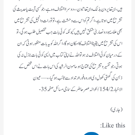
ہیں، لا یتعایرون بذلک ولا یتعاتبون ،،دوسرا اختلاف وہ ہے، جو کسی آیت یا حدیث کی
تشریح میں ہوتا ہے ،اگر تم کو اس سے وحشت ہے، تو تورات و انجیل کی تشریح میں
بھی علماء یہود ونصاریٰ متفق نہیں ہیں کیونکہ کوئی بات جب تفصیل طلب ہوگی، تو
اس کی تشریح میں یقینا اختلاف کا امکان ہوگا ،اگر اللہ کو یہ بات منظور ہوتی کہ ان
کے درمیان کوئی اختلاف نہ ہو تو اللہ نے اپنی کتاب میں ایسی کوئی بات نازل نہ کی
ہوتی ،جو تفسیر و تشریح کی محتاج ہو ،مامون الرشید کی اس بات نے اس شخص کے
ذہن کی گھتی کھول دی اور وہ فورا ارتداد سے تائب ہوگیا ،، —عیون
الاخبار 2/ 154/بحوالہ عصر حاضر کے سماجی مسائل صفحہ 35-
(جاری)
Like this: