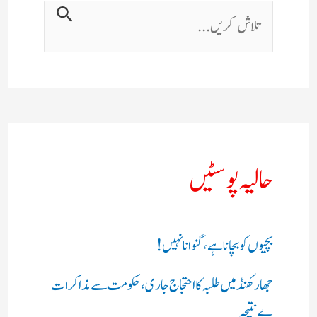
حالیہ پوسٹیں
بچیوں کو بچانا ہے، گنوانا نہیں!
جھارکھنڈ میں طلبہ کا احتجاج جاری، حکومت سے مذاکرات
بے نتیجہ