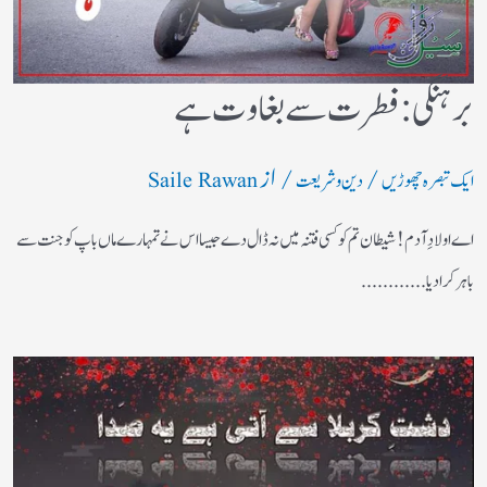
برہنگی : فطرت سے بغاوت ہے
/
/ از
ایک تبصرہ چھوڑیں
دین و شریعت
Saile Rawan
اے اولادِ آدم! شیطان تم کو کسی فتنہ میں نہ ڈال دے جیسا اس نے تمہارے ماں باپ کو جنت سے
باہر کرادیا............