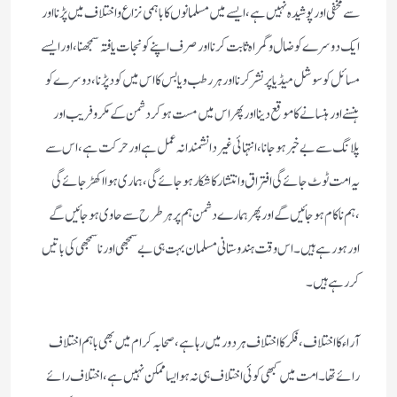
سے مخفی اور پوشیدہ نہیں ہے ،ایسے میں مسلمانوں کا باہمی نزاع و اختلاف میں پڑنا اور
ایک دوسرے کو ضال و گمراہ ثابت کرنا اور صرف اپنے کو نجات یافتہ سمجھنا، اور ایسے
مسائل کو سوشل میڈیا پر نشر کرنا اور ہر رطب و یابس کا اس میں کود پڑنا،دوسرے کو
ہنسنے اور ہنسانے کا موقع دینا اور پھر اس میں مست ہوکر دشمن کے مکر و فریب اور
پلانگ سے بے خبر ہو جانا ،انتہائی غیر دانشمندانہ عمل ہے اور حرکت ہے ،اس سے
یہ امت ٹوٹ جائے گی افتراق و انتشار کا شکار ہوجائے گی،ہماری ہوا اکھڑ جائے گی
،ہم ناکام ہوجائیں گے اور پھر ہمارے دشمن ہم پر ہر طرح سے حاوی ہو جائیں گے
اور ہو رہے ہیں۔ اس وقت ہندوستانی مسلمان بہت ہی بے سمجھی اور ناسمجھی کی باتیں
کررہے ہیں ۔
آراء کا اختلاف ،فکر کا اختلاف ہر دور میں رہا ہے ،صحابہ کرام میں بھی باہم اختلاف
رائے تھا ۔امت میں کبھی کوئی اختلاف ہی نہ ہو ایسا ممکن نہیں ہے ،اختلاف رائے