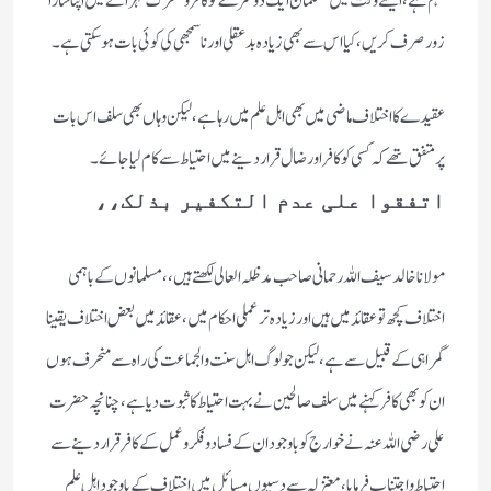
مہم ہے، ایسے وقت میں مسلمان ایک دوسرے کو کافر و مشرک ٹہرانے میں اپنا سارا
زور صرف کریں ،کیا اس سے بھی زیادہ بدعقلی اور ناسمجھی کی کوئی بات ہوسکتی ہے ۔
عقیدے کا اختلاف ماضی میں بھی اہل علم میں رہا ہے ،لیکن وہاں بھی سلف اس بات
پر متفق تھے کہ کسی کو کافر اور ضال قرار دینے میں احتیاط سے کام لیا جائے ۔
اتفقوا علی عدم التکفیر بذلک،،
مولانا خالد سیف اللہ رحمانی صاحب مدظلہ العالی لکھتے ہیں ،، مسلمانوں کے باہمی
اختلاف کچھ تو عقائد میں ہیں اور زیادہ تر عملی احکام میں ،عقائد میں بعض اختلاف یقینا
گمراہی کے قبیل سے ہے ،لیکن جو لوگ اہل سنت والجماعت کی راہ سے منحرف ہوں
ان کو بھی کافر کہنے میں سلف صالحین نے بہت احتیاط کا ثبوت دیا ہے ،چنانچہ حضرت
علی رضی اللہ عنہ نے خوارج کو باوجود ان کے فساد و فکر و عمل کے کافر قرار دینے سے
احتیاط و اجتناب فرمایا ،معتزلہ سے دسیوں مسائل میں اختلاف کے باوجود اہل علم