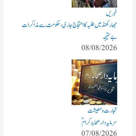
خبریں
جھارکھنڈ میں طلبہ کا احتجاج جاری، حکومت سے مذاکرات
بے نتیجہ
08/08/2026
تجارت و معیشت
سرمایہ دار صحابۂ کرامؓ
07/08/2026