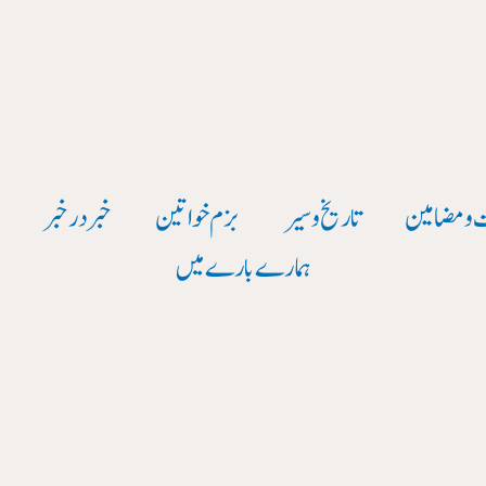
 و مضامین
تاریخ وسیر
بزم خواتین
خبر در خبر
و
ہمارے بارے میں