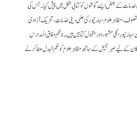
ی خدمات کے بعض ایسے گوشوں کو کتابی شکل میں پیش کیا۔جس کی
 تصوف،مظاہر علوم سہارنپور کی علمی دینی خدمات ،تحریک آزادی
ان سہارنپور انکی مشہور اور مقبول کتابیں ہیں۔ناظم وفاق المدارس
گان کے لیے صبر جمیل کے ساتھ مظاہر علوم کو نعم البدل عطا کرنے