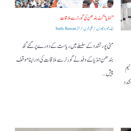
’’ انڈیا‘‘ گٹ بندھن کی گورنر سے ملاقات
/
/ از
ایک تبصرہ چھوڑیں
ملکی خبریں
Saile Rawan
منی پور تشدد کے سلسلے میں ریاست کے دورے پر گئے گٹھ
بندھن انڈیا کے وفد نے گورنر سے ملاقات کی اور اپنا موقف
ایک ٹیم
پیش…
تشدد