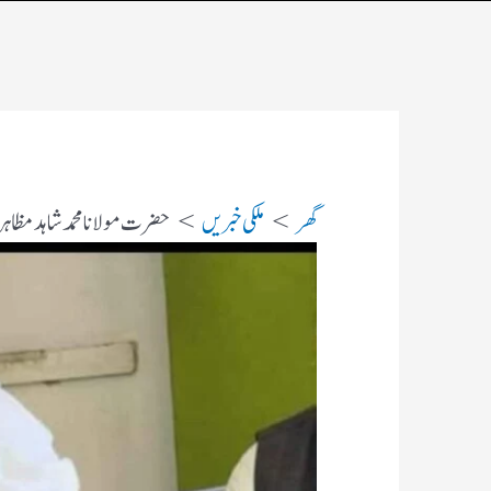
گھر
ملکی خبریں
حضرت مولانا محمد شاہد مظاہری