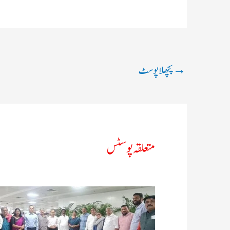
→
پچھلا پوسٹ
متعلقہ پوسٹس