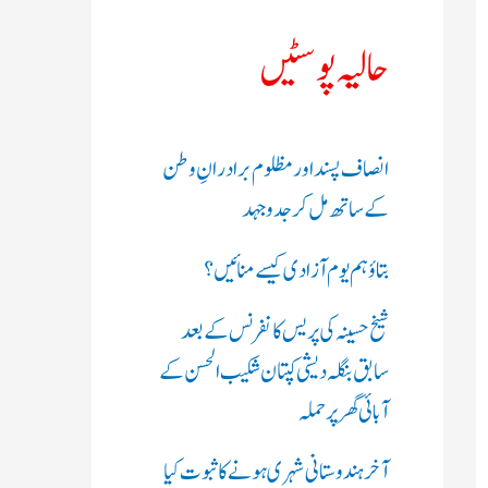
ک
حالیہ پوسٹیں
ر
ی
انصاف پسند اور مظلوم برادرانِ وطن
ں
کے ساتھ مل کر جدوجہد
:
بتاؤ ہم یوم آزادی کیسے منائیں؟
شیخ حسینہ کی پریس کانفرنس کے بعد
سابق بنگلہ دیشی کپتان شکیب الحسن کے
آبائی گھر پر حملہ
آخر ہندوستانی شہری ہونے کا ثبوت کیا