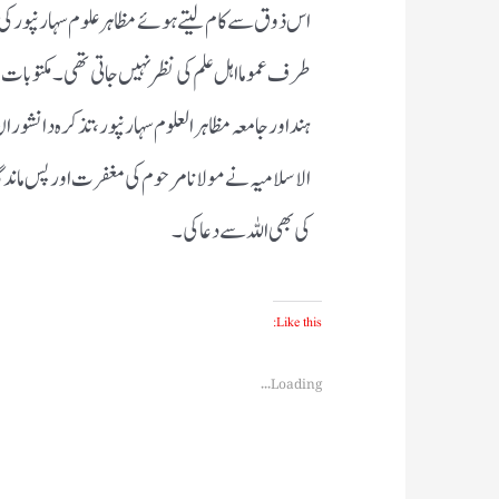
اس ذوق سے کام لیتے ہوئے مظاہر علوم سہارنپور ک
طرف عموما اہل علم کی نظر نہیں جاتی تھی۔مکتوبات
ہند اور جامعہ مظاہر العلوم سہارنپور ،تذکرہ دا نشور
الاسلامیہ نے مولانا مرحوم کی مغفرت اور پس ماند
کی بھی اللہ سے دعا کی۔
Like this:
Loading...