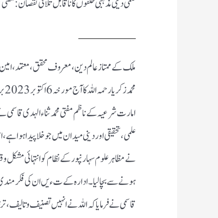
علمی دینی مذہبی حلقوں کا ناقابل تلافی نقصان:مفتی مح
ملک کے ممتاز عالم دین ،معروف محقق، معتمد،امین 
محمد
امارت شرعیہ کے ناظم مفتی محمد ثناءالہدی قاسمی نے ا
علمی،تحقیقی اور دینی میدان میں جو خلا پیدا ہوا ہ
نے مظاہر علوم سہارنپور کے نظام کو انتہائی مشکل وقت 
ہونے سے بچا لیا ۔ادارہ کے تءیں ان کی فکر مندی
قاسمی نے فرمایا کہ اللہ نے انہیں تصنیف وتالیف ،