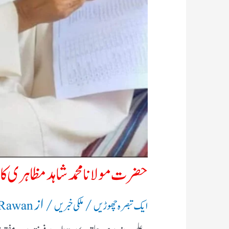
حضرت مولانا محمد شاہد مظاہری کا 
/
/ از
ایک تبصرہ چھوڑیں
ملکی خبریں
 Rawan