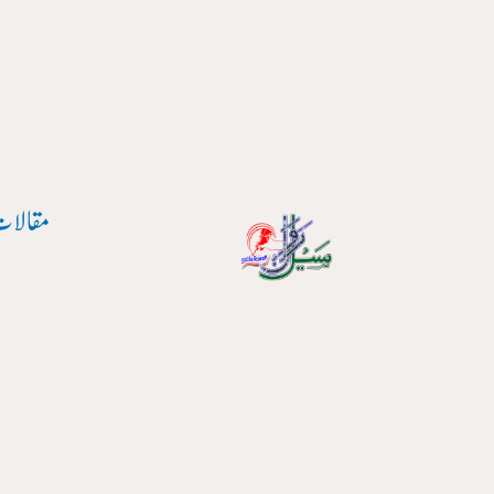
پوسٹ
واد
نیویگیشن
ر
ائیں۔
مقالات