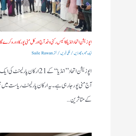
اپوزیشن اتحاد انڈیا کا اکیس رکنی وفد آج اور کل منی پور کا دورہ کرے گا
/
/ از
ایک تبصرہ چھوڑیں
ملکی خبریں
Saile Rawan
اپوزیشن اتحاد ’’ انڈیا‘‘ کے 21 ارکان پارلیمنٹ کی 
آج منی پور جا رہی ہے۔ یہ ارکان پارلیمنٹ ریاست میں 
کے متاثرین…