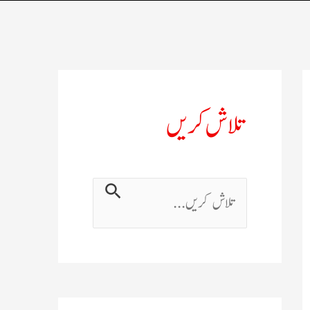
تلاش کریں
ت
ل
ا
ش