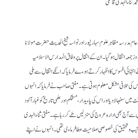
مد ثناءالہدی قاسمی
عام مدرسہ مظاہرعلوم سہارنپور اورنواسہ شیخ الحدیث حضرت مولانا
 زکریا رحمہ اللہ کا آج مورخہ 6اکتوبر2023بروز جمعہ انتقال ہو گیا ۔ان کے انتقال پر وفاق المدارس الاسلامیہ
نتہائی افسوس کا اظہار کر تے ہوءے فرمایا کہ انکے انتقال سے ملی
ے،اس کی تلافی مشکل معلوم ہوتی ہے ۔مفتی صاحب نے فرمایاکہ انہوں
میں سنبھالا دیااور اس کی پاءیدار،مستحکم اور علمی تاریخ کو غبار آلود
 سے آج بھی ادارہ عروج کی منزلیں طے کر رہاہے ۔مفتی ثناءالہدی
ترتیب و تحقیق کی خصوصی صلا حیت عطافر ماءی تھی۔انہوں نے اپنے