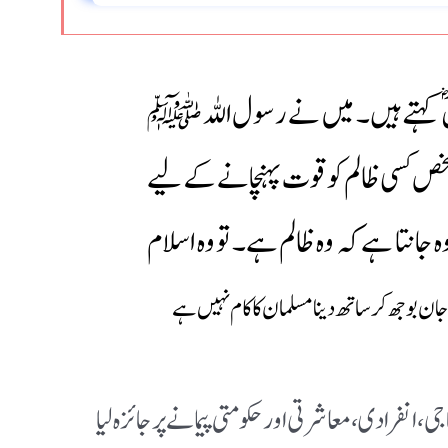
کہتے ہیں۔ میں نے رسول اللہ ﷺ
 شخص کسی ظالم کو قوت پہنچانے کے لیے
جانتا ہے کہ وہ ظالم ہے۔ تو وہ اسلام
ا جان بوجھ کر ساتھ دینا مسلمان کا کام نہیں ہے
 انفرادی، معاشرتی اور حکومتی پیمانے پر جائزہ لیا