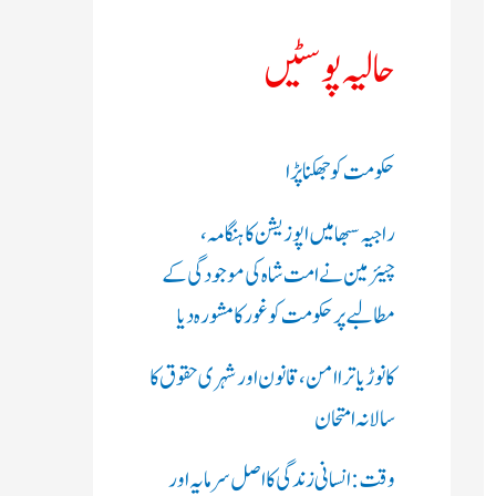
ک
حالیہ پوسٹیں
ر
ی
حکومت کو جھکنا پڑا
ں
راجیہ سبھا میں اپوزیشن کا ہنگامہ،
:
چیئرمین نے امت شاہ کی موجودگی کے
مطالبے پر حکومت کو غور کا مشورہ دیا
کانوڑ یاترا امن،قانون اور شہری حقوق کا
سالانہ امتحان
وقت: انسانی زندگی کا اصل سرمایہ اور