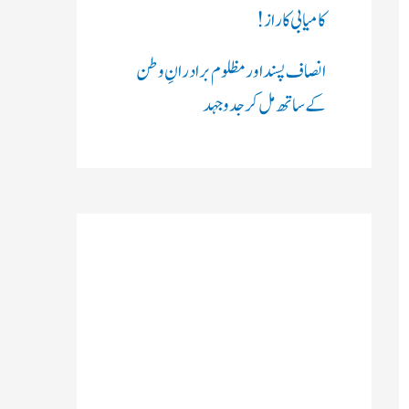
کامیابی کا راز !
انصاف پسند اور مظلوم برادرانِ وطن
کے ساتھ مل کر جدوجہد