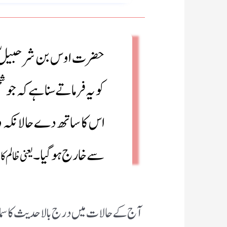
حضرت اوس بن شرحبیلؓ 
کو یہ فرماتے سنا ہے کہ جو
اس کا ساتھ دے حالانکہ وہ 
سے خارج ہوگیا۔
یعنی ظالم ک
آج کے حالات میں درج بالا حدیث کا سماجی،