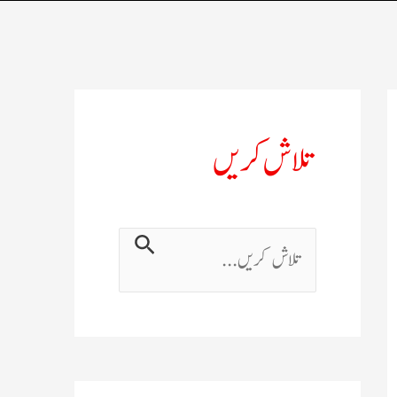
تلاش کریں
ت
ل
ا
ش