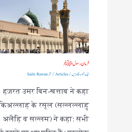
فرمان رسولﷺ
/
/ از
ایک تبصرہ چھوڑیں
Articles
Saile Rawan
हज़रत उमर बिन-खत्ताब ने कहा
किअल्लाह के रसूल (सल्लल्लाहु
अलैहि व सल्लम) ने कहा: सभी