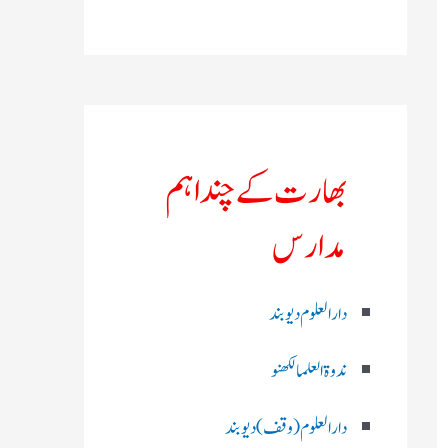
بھارت کے چند اہم
مدارس
دارالعلوم دیوبند
ندوۃالعلما لکھنو
دارالعلوم (وقف)دیوبند