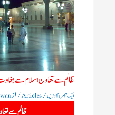
ظالم سے تعاون اسلام سے بغاو
/
/ از
ایک تبصرہ چھوڑیں
Articles
awan
ظالم سے تعا