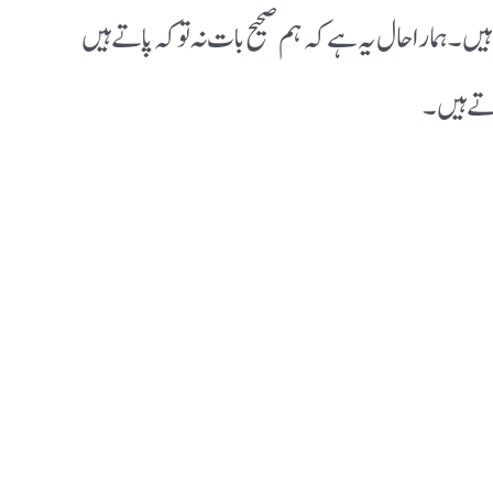
یں۔ ہمارا حال یہ ہے کہ ہم صحیح بات نہ تو کہ پاتے ہیں
رتے ہیں۔