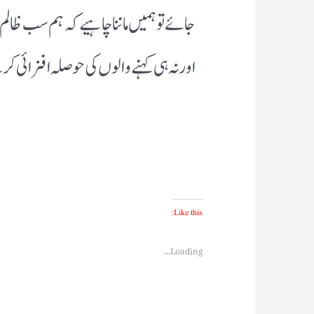
جائے تو ہمیں ماننا چاہیے کہ ہم سب ظالم ہ
اور نہ ہی کہنے والوں کی حوصلہ افزائی ک
Like this:
Loading...