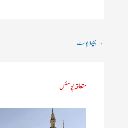
→
پچھلا پوسٹ
متعلقہ پوسٹس