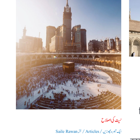
نیت کی اصلاح
/
/ از
ایک تبصرہ چھوڑیں
Articles
Saile Rawan