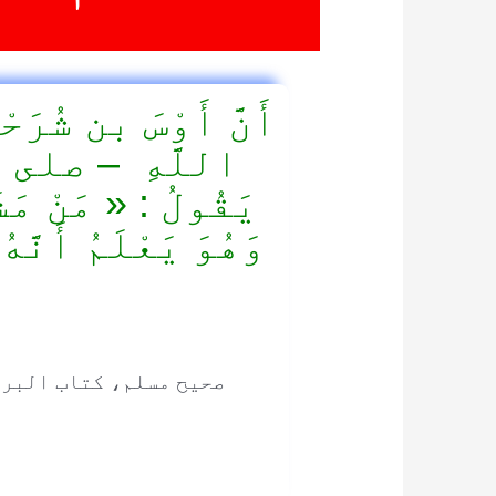
أَنَّ أَوْسَ بن شُرَحْ
اللَّهِ – صل
يَقُولُ : « مَنْ مَش
وَهُوَ يَعْلَمُ أَنَّه
ا
صحیح مسلم، کتاب البر 
ن