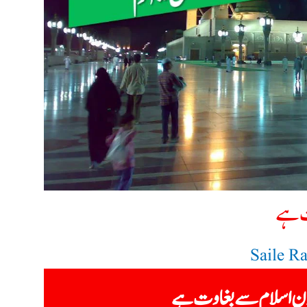
ت ہے
Saile R
ون اسلام سے بغاوت ہے