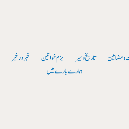
 و مضامین
تاریخ وسیر
بزم خواتین
خبر در خبر
و
ہمارے بارے میں