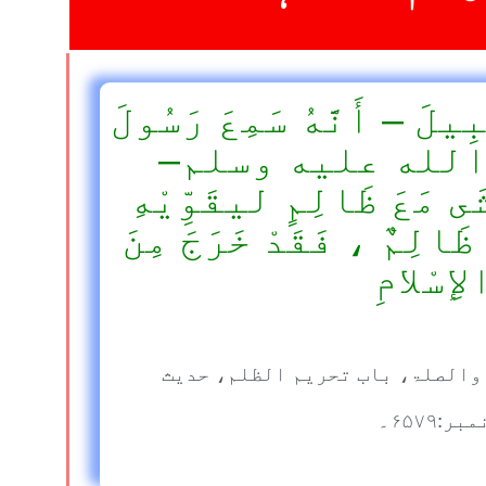
بِيلَ – أَنَّهُ سَمِعَ رَسُولَ
ى الله عليه وسلم–
َى مَعَ ظَالِمٍ ليقَوِّيْهِ
ُ ظَالِمٌ ، فَقَدْ خَرَجَ مِنَ
لإِسْلامِ
والصلۃ، باب تحریم الظلم، حدیث
مبر:۶۵۷۹۔