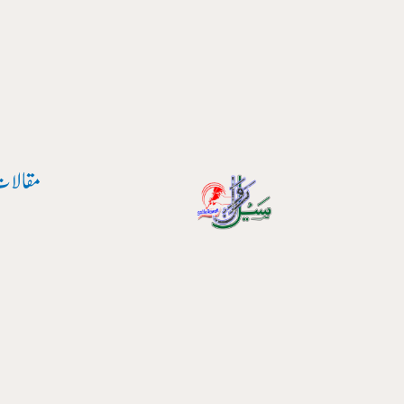
پوسٹ
واد
نیویگیشن
ر
ائیں۔
مقالات