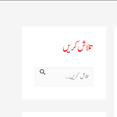
تلاش کریں
ت
ل
ا
ش