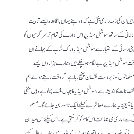
 ان کی ذمہ داری بنتی ہے کہ وہ اپنے یہاں باقاعدہ ایسے تربیت
ی ترجمانی کے ساتھ سوشل میڈیا پر اس ادارے کی تمام ترسرگرمیوں کو
نی رسائی کے اعتبار سے سوشل میڈیا ورک شاپ کے بہانے ان
 وقت سوشل میڈیا پر بے لگام ہوچکے ہیں،ہمارے ہزاروں ایسے
ے مسلمانوں کو زبردست نقصان پہنچ رہاہے اگر وقت رہتے ہوئے ہم
قصانات کااندیشہ ہے،سوشل میڈیا کا جہاں مثبت پہلوہے وہیں منفی
یاتو یقینا یہ ہمارے معاشرے کیلئے ایک ناسور بن جائے گا۔ مسلم
نی سے ہماری ملی جماعت اس کام کو کرسکتی ہے۔اس کیلئے اس میدان
لانے کی ضرورت ہے ساتھ ہی میڈیا کے شعبہ میں ہمارے طلبہ کیسے