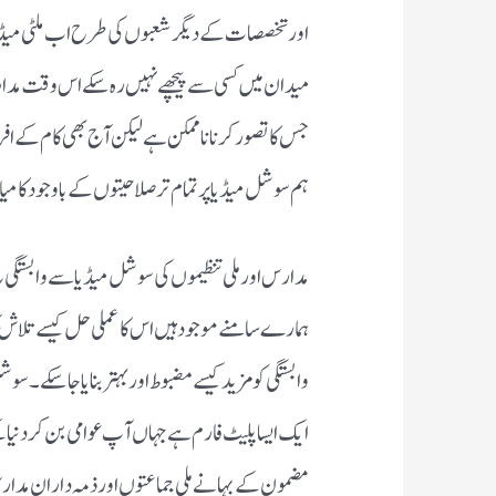
اور تخصصات کے دیگر شعبوں کی طرح اب ملٹی میڈیاا
میدان میں کسی سے پیچھے نہیں رہ سکے اس وقت مدا
جس کاتصورکرنا ناممکن ہے لیکن آج بھی کام کے افرا
ہم سوشل میڈیا پر تمام تر صلاحیتوں کے باوجود کام
مدارس اور ملی تنظیموں کی سوشل میڈیا سے وابستگی 
ہمارے سامنے موجود ہیں اس کا عملی حل کیسے تلاش 
وابستگی کو مزید کیسے مضبوط اور بہتر بنایاجاسکے۔س
ایک ایسا پلیٹ فارم ہے جہاں آپ عوامی بن کر دنیا 
مضمون کے بہانے ملی جماعتوں اورذمہ داران مدار