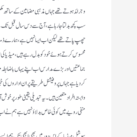
و جرائد ہوتے تھے جہاں مذہبی مضامین کے ساتھ مکم
سب کچھ بدلتاجارہاہے،آج سے دس سال قبل تک مدارس
چھپ پاتے تھے لیکن اب ایسا نہیں ہے،ہمارے ذمہ د
محسوس کرتے ہوئے خود کو بدل رہے ہیں،میڈیا کی اہ
جماعتیں اور بڑے مدارس اب اپنے یہاں باضابطہ می
کردیاہے جہاں پروفیشنل طریقے پر ان اداروں کی خبر
وابستہ افراد متعین ہیں۔یہ تبدیلی یقینی طورپر خو
منفی رویے میں کوئی خاص بدلاؤ نہیں ہے ہم نے اب 
سوشل میڈیا کے اس دور میں بھی ابھی تک ہم ایسے افر