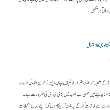
جمانی کرسکیں۔
نالوجی کا استعمال
 طرز کے شعبہ صحافت ضرور قائم ہیں جہاں ایسے نوجوان علماء کی تربیت
ھناچاہتے ہیں لیکن اب شعبہ میں بڑی تبدیلی کی ضرورت ہے۔
ران سے ملاقات کر کے یہ بات کہ چکاہوں کہ اپنے یہاں تکمیلات