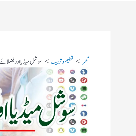
گھر
تعلیم و تربیت
سوشل میڈیا اور فضلاۓ