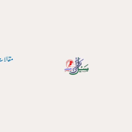
پوسٹ
واد
نیویگیشن
ر
ائیں۔
مقالات