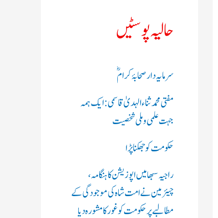
ک
حالیہ پوسٹیں
ر
ی
سرمایہ دار صحابۂ کرامؓ
ں
مفتی محمد ثناء الہدیٰ قاسمی: ایک ہمہ
:
جہت علمی و ملی شخصیت
حکومت کو جھکنا پڑا
راجیہ سبھا میں اپوزیشن کا ہنگامہ،
چیئرمین نے امت شاہ کی موجودگی کے
مطالبے پر حکومت کو غور کا مشورہ دیا