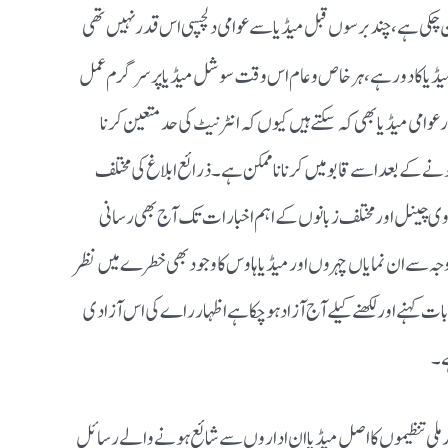
چکی ہے، چند برسوں قبل میڈیا سے عوامی دلچسپی اس قدر نہیں تھی
 میڈیا کادور ہے، ہر خاص وعام اس وقت سوشل میڈیا پرسرگرم عمل
می میڈیا بھی کہ سکتے ہیں کیوں کہ انٹرنیٹ کی حد متعین کرنا
نے کے بعد اسے قابو میں کرنا ناممکن ہے۔ذرائع ابلاغ کی مختلف
 وی چینل اور مختلف زبانوں کے اہم اخبارات تک آج بھی رسانی
وجہ سے ان نمایاں چہروں اور میڈیاہاوس کاوجود بھی خطرے میں نظر
ی بات کہنے اور لکھنے کیلے آج آزاد ہوچکاہے اظہار راے کی اس آزادی
ے۔
لی تنظیموں کااصل میڈیا ان اداروں سے شائع ہونے والے رسائل