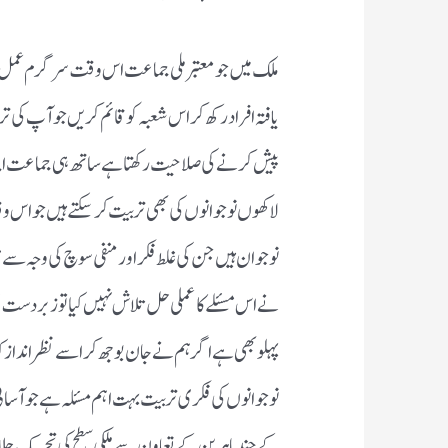
ملک میں جو معتبر ملی جماعت اس وقت سرگرم عمل ہیں
یافتہ افراد رکھ کر اس شعبہ کو قائم کریں جو آپ ک
پیش کرنے کی صلاحیت رکھتاہے ساتھ ہی جماعت اپ
لاکھوں نوجوانوں کی بھی تربیت کرسکتے ہیں جو اس
نوجوان ہیں جن کی غلط فکر اور منفی سوچ کی وجہ س
نے اس مسئلے کاعملی حل تلاش نہیں کیاتو زبردست ن
پہلو بھی ہے اگر ہم نے جان بوجھ کر اسے نظرانداز ک
نوجوانوں کی فکری تربیت بہت اہم مسئلہ ہے جو آسا
کے چند ماہرین کے تعاون سے ملکی سطح کی تحریک چ