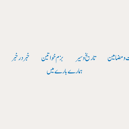
 و مضامین
تاریخ وسیر
بزم خواتین
خبر در خبر
و
ہمارے بارے میں