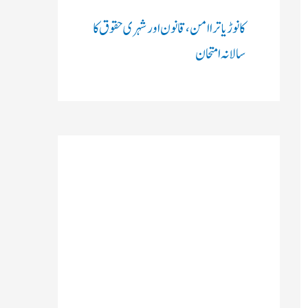
کانوڑ یاترا امن،قانون اور شہری حقوق کا
سالانہ امتحان