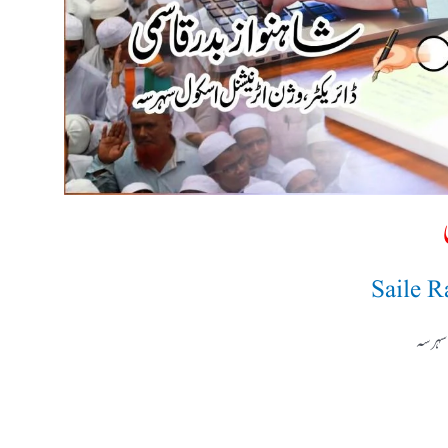
Saile 
 سہرسہ