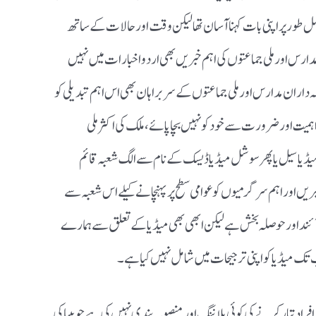
ل طورپر اپنی بات کہنا آسان تھالیکن وقت اور حالات کے ساتھ
 اور ملی جماعتوں کی اہم خبریں بھی اردو اخبارات میں نہیں
اران مدارس اور ملی جماعتوں کے سربراہان بھی اس اہم تبدیلی کو
میت اور ضرورت سے خود کو نہیں بچاپائے، ملک کی اکثر ملی
ڈیا سیل یا پھر سوشل میڈیا ڈیسک کے نام سے الگ شعبہ قائم
یں اور اہم سرگرمیوں کو عوامی سطح پر پہنچانے کیلے اس شعبہ سے
ش آئند اور حوصلہ بخش ہے لیکن ابھی بھی میڈیا کے تعلق سے ہمارے
تک میڈیا کو اپنی ترجیحات میں شامل نہیں کیاہے۔
اد تیار کرنے کی کوئی پلاننگ اور منصوبہ بندی نہیں کی ہے جو بیباکی