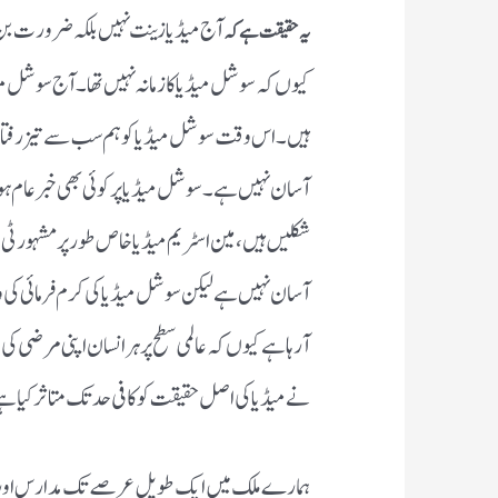
آج میڈیا زینت نہیں بلکہ ضرورت بن 
یہ حقیقت ہے کہ
کیوں کہ سوشل میڈیا کا زمانہ نہیں تھا۔آج سوشل
ہیں۔اس وقت سوشل میڈیا کو ہم سب سے تیز رفتار عوا
آسان نہیں ہے۔سوشل میڈیا پر کوئی بھی خبر عام ہو
شکلیں ہیں،مین اسٹریم میڈیا خاص طورپر مشہور ٹی
آسان نہیں ہے لیکن سوشل میڈیا کی کرم فرمائی کی 
آرہا ہے کیوں کہ عالمی سطح پر ہر انسان اپنی مرضی ک
نے میڈیا کی اصل حقیقت کو کافی حد تک متاثر کیاہ
ہمارے ملک میں ایک طویل عرصے تک مدارس اور م