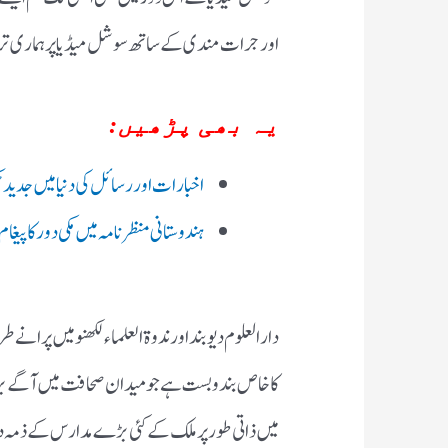
اور جرات مندی کے ساتھ سوشل میڈیا پر ہماری تر
یہ بھی پڑھیں:
اخبارات اور رسائل کی دنیا میں جدید ٹک
ہندوستانی منظرنامہ میں مکی دور کا پیغام
دارالعلوم دیوبند اور ندوۃ العلماء لکھنو میں پرانے
کاخاص بندوبست ہے جو میدان صحافت میں آگے بڑ
میں ذاتی طورپرملک کے کئی بڑے مدارس کے ذمہ دا