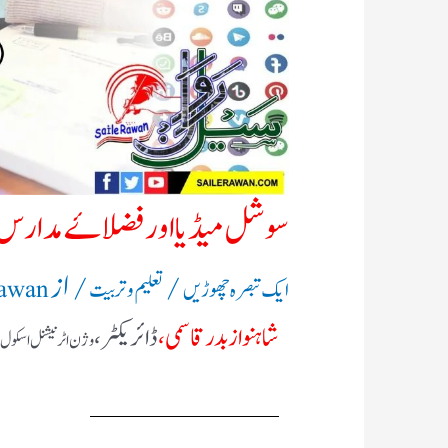
سوشل میڈیا اور فضلاۓ مدارس
/
/ از
ایک تبصرہ چھوڑیں
تعلیم و تربیت
Rawan
شاہنواز بدر قاسمی،
ڈائریکٹر،
وژن اٹرنیشنل اسکول