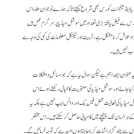
ینڈ مینجمنٹ کورس بھی شروع کیجئے تاکہ ہمارے نوجوان علماء اس
رس سے فیض یافتہ بڑی تعداد میں سوشل میڈیا پر سرگرم عمل ہیں
د تلاش کرنامشکل ہے، تربیت اور ٹیکنیکل معلومات کی کمی کی وجہ سے
یاب نہیں ہیں۔
یہ عنوان بیحد اہم ہے لیکن سوال یہ ہے کہ جو مسائل و مشکلات
کیاجائے اور سوشل میڈیا کی معتبریت کا خیال رکھتے ہوئے اس
وشل میڈیا کی فعالیت محض فیس بک اور واٹس ایپ نہیں ہے بلکہ یہ
کے ہر انسان تک پہنچنے میں کامیابی حاصل کرسکتے ہیں۔اس مختصر
س سے چند گزاراشات کرنا چاہتاہوں امیدہے کہ توجہ فرمائیں گے۔