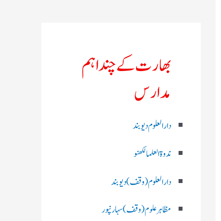
بھارت کے چند اہم
مدارس
دارالعلوم دیوبند
ندوۃالعلما لکھنو
دارالعلوم (وقف)دیوبند
مظاہرعلوم (وقف)سہارنپور