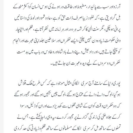
آرزو اور سب سے پائیدار ، مضبوط اور طاقت ور ہونے کی ہوس انسان کو اکثر منھ کے
بل گرادیتی ہے، کہ خلود زیبا صرف ذات حق کو ہے، عاد و ثمود اور لوط کی داستانیں
پرانی ہوچکی، مگر سنت الہی کا کرشمہ ہر دور اور ہر زمانہ میں نظر آتا ہے، ظلم اور اتیا چار
والی حکومت زیادہ دن نہیں چلتی، ایسے خکمراں اور سلاطین جلد اپنی عبرت اور انجام
کو پہنچ جاتے ہیں، اور داد عیش دینے والے بادشاہ اور و طاوس و رباب میں بدمست
حکمراں دوسروں کے لیے دیدہ عبرت بن جاتے ہیں۔
پوری دنیا کے سامنے آج سری لنکا کی مثال موجود ہے کہ کس طرح ملک قلاش
ہوگیا، لوگ دانے دانے کے محتاج ہوگئے، لوگ چیں بجبیں ہوگئے اور مجبور ہوگئے
کہ وہ حکمران وقت کو ان کے شاہی محلوں سے کھدیڑ دے اور ان کو ذلیل و رسوا
کرکے جلا وطنی کی زندگی گزارنے پر مجبور کر دے، یہ وہی راجا پکشے ہے، جس نے
تملوں کے ساتھ مل کرسری لنکا کے مسلمانوں کے ساتھ ظلم و زیادتی کی حد کردی