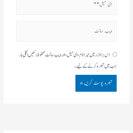
میل**
ویب
سائٹ
اس براؤزر میں میرا نام، ای میل، اور ویب سائٹ محفوظ رکھیں اگلی بار
جب میں تبصرہ کرنے کےلیے۔