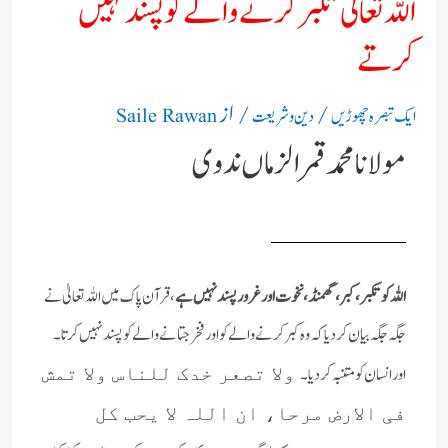
اللہ تعالیٰ تکبر کرنے والے کو پسند نہیں
کرتے
/
/ از
ایک تبصرہ چھوڑیں
دین و شریعت
Saile Rawan
مولانا محمد قمر الزماں ندوی
اللہ کو تکبر، کبر، گھمنڈ، نخوت اور غرور پسند نہیں ہے
، قرآن پاک میں اللہ تعالیٰ نے
جگہ جگہ بیان کر دیا کہ وہ کبر کرنے والے کو اور فخر جتانے والے کو پسند نہیں کرتا ۔
اور انسان کو متنبہ کردیا ۔
ولا تصعر خدک للناس ولا تمش
فی الارض مرحا، ان اللہ لا یحب کل