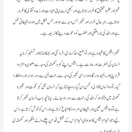
فہم اور علم و تحقیق کا غرور ہوتا ہے اور کبھی اسے اپنی عبادت اور زہد و تقوی کا غرور
ہوتا ہے۔ بہر حال غرور اور تکبر جس وجہ سے ہو اور جس شکل میں ہو وہ شیطانی عمل
ہے اور اللہ کی ناراضگی اور غضب کو دعوت دینے کا ذریعہ ہے۔
تکبر ابلیس کا شیوہ ہے اور تواضع و خاکساری، فروتنی اور جھکاؤ ماننا اور تسلیم کرنا یہ
انسان کی فطرت اور عادت ہے۔ ابلیس اپنے کبر و گھمنڈ کی وجہ سے ملعون و مترود
قرار پایا اور رائیندہ درگاہ ہوا۔ اسی تکبر کی وجہ سے رحمت الہی سے دور ہوا۔ اور دھتکارا
گیا۔ تو وہ انسان کا ازلی دشمن بن گیا۔ وہ چاہتا ہے کہ انسان بھی کبر نخوت اور تکبر و
گھمنڈ میں مبتلا ہو کر اللہ کی رحمت سے دور ہوجائے۔ چنانچہ جب انسان تکبر کرتا
ہے تو وہ ابلیس لعین اور شیطان مردود کا اتباع کرتا ہے اور اس کو خوش کرتا ہے، اس
لیے اجو انجام ابلیس کا ہوا وہی انجام اس کے نقش قدم پر چلنے والے متکبر اور گھمنڈی
انسان کا ہوتا ہے۔