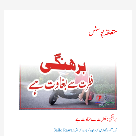
متعلقہ پوسٹس
برہنگی : فطرت سے بغاوت ہے
/
/ از
ایک تبصرہ چھوڑیں
دین و شریعت
Saile Rawan