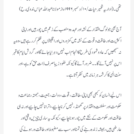
تھی۔( اداریہ تعمیر حیات /۱۰/ دسمبر ۱۹۹۶ء از مولانا عبد اللہ عباس ندوی رح)
آج بھی جو لوگ اقتدار کے نشہ اور عہدہ و منصب کے زعم میں چور ہیں اور اپنی
اکثریت اور طاقت و قوت کے نشہ میں کمزوروں اور اقلیتوں پر ظلم کر رہے ہیں، وہ یہ
نہ سمجھیں کہ عاد و ثمود کی طرح کا انجام اب نہیں دہرایا جائے گا اور گردش ایام کا قہر
اس پر نہیں آئے گا۔۔ ضرور آئے گا کیونکہ خلود زیبا صرف ذات حق کو ہے، اور
سنت الہی کا کرشمہ ہر زمانہ میں نظر آتا ہے۔
اس لیے انسان کو کبھی بھی اپنی، طاقت، قوت، دولت، جمعیت، جھتہ، جماعت و
حکومت اور سلطنت و اقتدار پر گھمنڈ، نہیں کرنا چاہیے ،اترانا نہیں چاہیے اور نہ ہی
طاقت اور حکومت کے نشے میں چور ہونا چاہیے ، کیونکہ یہ ساری چیزیں وقتی اور
عارضی ہیں، ہمیشہ زندہ رہنے کی تمنا اور سب سے مضبوط اور طاقت ور ہونے کی