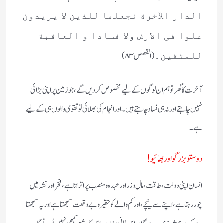
الدار الآخرة نجعلھا للذین لا یریدون
علوا فی الارض ولا فسادا و العاقبة
( القصص ۸۳)
للمتقین۔
آخرت کا گھر تو ہم ان لوگوں کے لیے مخصوص کردیں گے، جو زمین پر اپنی بڑائی
نہیں چاہتے اور نہ ہی فساد چاہتے ہیں۔ اور انجام کی بھلائی تو تقوی والوں ہی کے لیے
ہے۔
دوستو بزرگو اور بھائیو!
انسان اپنی دولت، طاقت، مال و زر اور عہدہ و منصب پر اتراتا ہے، فخر اور نشہ میں
چور رہتا ہے، اپنے سے نیچے، اور کم والے کو حقیر و بے وقعت سمجھتا ہے اور یہ سمجھتا