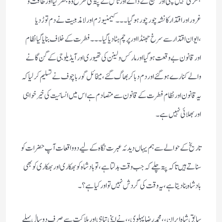
ہٹلری نہیں چلی اور تسبیح کے دانے اور تاش کے پتہ کی طرح وہ بکھر گیا اور طاقت و
غرور اور اقتدار کا نشہ چور چور ہوگیا۔۔۔ کیمنیوزم اور لا مذہبیت نے دم توڑ دیا
،ایوان اقتدار سے سرخ جھنڈا اور پرچم ہٹا دیا گیا۔۔۔ فطرت کے خلاف بنایا گیا نظام
اور قانون بے وقعت ہوگیا اور مارکس و لینن کی تھیوری اور آیڈیلوجی کے گن گانے
والے کنارے ہو گئے اور دم دبا کر بھاگ گئے، میخائل گورباچوف نے تسلیم کرلیا کہ
یہ قانون اور نظام فطرت کے قانون سے متصادم ہے اس میں انسانیت کی خیرخواہی
اور بھلائی نہیں ہے۔
تاریخ کے حوالے سے ہم یہاں دیدئہ عبرت نگاہ کے لیے دو واقعات آپ حضرات کو
سناتے ہیں تاکہ پتہ چلے کہ جب وقت بدلتا ہے، تو بادشاہ کو بھکاری اور بھکاری کو بھی
بادشاہ بنادیتا ہے، یہ وقت کی گردش نہیں تو اور کیا ہے؟ ۔
سابق شاہ ایران ،،محمد رضا پہلوی،،نے اپنی تباہی اور ہلاکت سے صرف دو سال پہلے