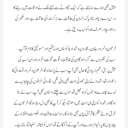
مثال بھی ہمارے سامنے ہے کہ ایک چھوٹے سے نہتے ملک نے اوقات میں رہنے کا
درس دے دیا اور بتا دیا کہ انسان کی طاقت سے بڑ کر خدا کی طاقت ہے، اور تکبر کی
ردا اور چادر صرف خدا کو زیب دیتی ہے۔
فرعون و نمرود،ہامان،قارون و شداد ہلاکو خاں اور چنگیز اور مسولینی کا نام تو آپ
سب کی نظروں سے گزرا ہوگا ان کی طاقت و قوت نخوت و غرور اوران سب کی
عیش پرستی، ظم و زیادتی کا حال بھی آپ سب نے پڑھا ہوگا، فرعون و نمرود تو خدائی کا
دعودار تھا، شداد نے اپنی جھوٹی جنت بھی بنائی تھی، قارونی خزانوں کی چابیوں سے
لدے پھندے اونٹوں کو بوجھل قدموں سے چلتے داستان بھی آپ سب نے سنا
ہوگا اور شداد کو اپنی ہی جنت میں دھنستا دیکھ کر آپ کا بھی دل دہلا ہوگا، فرعون کے
غرق ہوتے لشکر کا قرآنی بیان بھی سنا ہوگا۔ دولت و طاقت اور حکومت و اقتدار کے
پجاریوں کا یہ انجام ہمارے اور آپ کے ڈگمگاتے قدموں کو ہمیشہ سنبھالتا رہتا ہے۔