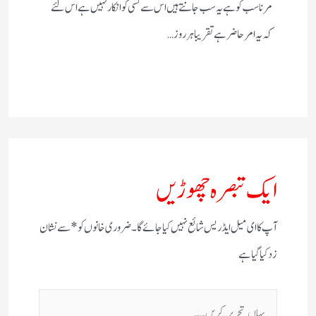
مرنا سب کو ہے یہ سب جانتے ہیں اس سے کسی کو انکار نہیں ہے اس لئے
کہ یہ امر حاضر ہے تقریبا ہر روز…
ایک تبصرہ چھوڑیں
آپ کا ای میل ایڈریس شائع نہیں کیا جائے گا۔
ضروری خانوں کو
*
سے نشان
زد کیا گیا ہے
یہاں