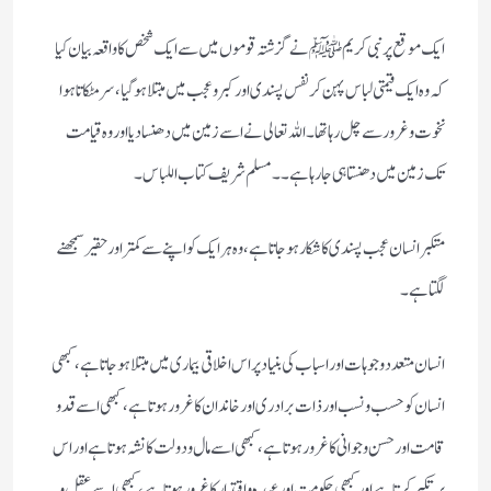
ایک موقع پر نبی کریم ﷺ نے گزشتہ قوموں میں سے ایک شخص کا واقعہ بیان کیا
کہ وہ ایک قیمتی لباس پہن کر نفس پسندی اور کبر و عجب میں مبتلا ہوگیا، سر مٹکاتا ہوا
نخوت و غرور سے چل رہا تھا۔ اللہ تعالی نے اسے زمین میں دھنسا دیا اور وہ قیامت
تک زمین میں دھنستا ہی جارہا ہے۔۔ مسلم شریف کتاب اللباس۔
متکبر انسان عجب پسندی کا شکار ہوجاتا ہے، وہ ہر ایک کو اپنے سے کمتر اور حقیر سمجھنے
لگتا ہے۔
انسان متعدد وجوہات اور اسباب کی بنیاد پر اس اخلاقی بیماری میں مبتلا ہوجاتا ہے، کبھی
انسان کو حسب و نسب اور ذات برادری اور خاندان کا غرور ہوتا ہے، کبھی اسے قد و
قامت اور حسن و جوانی کا غرور ہوتا ہے، کبھی اسے مال و دولت کا نشہ ہوتا ہے اور اس
پر تکبر کرتا ہے اور کبھی حکومت اور عہدہ و اقتدار کا غرور ہوتا ہے، کبھی اسے عقل و