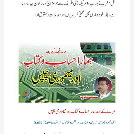
اہل مغرب (یورپ و امریکہ)کی طرف سے جو مزاج اور رجحان پیدا ہورہا
ہے، بلکہ خود ہماری بھی عملی کمزوریوں اور معاملات و حقوق ادا…
مرنے کے بعد ہمارا حساب وکتاب اور میموری چپس
/
,
/ از
ایک تبصرہ چھوڑیں
دین و شریعت
سائنس و ٹکنالوجی
Saile Rawan