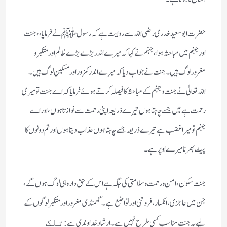
حضرت ابو سعید خدری رضی اللہ سے روایت ہے کہ رسول ﷺ نے فرمایا،، جنت
اور جہنم میں مباحثہ ہوا، جہنم نے کہا کہ میرے اندر بڑے بڑے ظالم اور متکبر و
مغرور لوگ ہیں۔ جنت نے جواب دیا کہ میرے اندر کمزور اور مسکین لوگ ہیں۔
اللہ تعالیٰ نے جنت و جہنم کے مباحثہ کا فیصلہ کرتے ہوئے فرمایا کہ اے جنت تو میری
رحمت ہے میں جسے چاہتا ہوں تیرے ذریعہ اپنی رحمت سے نوازتا ہوں، اور اے
جہنم تو میرا غضب ہے تیرے ذریعہ جسے چاہتا ہوں عذاب دیتا ہوں اور تم دونوں کا
پیٹ بھرنا میرے اوپر ہے۔
جنت سکون، امن و رحمت و سلامتی کی جگہ ہے اس کے حق دار وہی لوگ ہوں گے،
جن میں عاجزی، انکسار، فروتنی اور تواضع ہے۔ گھمنڈی مغرور اور متکبر لوگوں کے
لیے یہ جنت مناسب کسی طرح نہیں ہے۔ ارشاد خداوندی ہے:
تلک