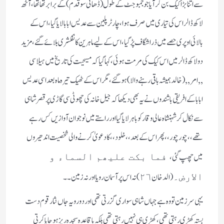
سے اتنا بڑا کیک بن کر آیا جو جمبوجٹ کے طول (ڈھائی سو قدم) کے برابر تھاتھا، آٹھ
لاکھ ڈالر اس کی تیاری میں صرف ہوا، چارٹر پلین سے عدیس ابابا لایا گیا، اس کے
بالائی اوپری حصے میں ذرا شگاف پڑ گیا، اس کے لیے ماہرین کانفکشری بلائے گئے، مزید
دو لاکھ ڈالر میں اس کیک کی مرمت ہوئی، کہا گیا کہ مسیحیت کی تاریخ میں ہیلاسی
,,امر,, (خالد ہمیشہ باقی رہنے والا) ہوگئے، مگر اس کے ٹھیک تیرہ ماہ بعد اسی عدیس
ابابا کے افریقی باشندوں نے یہ بھی دیکھا کہ جیل خانہ کی چھوٹی سی گاڑی پر قصر شاہی
سے نکال کر شہنشاہ عالی وقار کو باہر لایا گیا اور راستے میں نوجوان آوازیں کس رہے
تھے،،چور چور،، پھر اس کے بعد،،خلود،، کا دعویٰ کرنے والی شخصیت اندھیروں
میں چھپ گئی،
فما بکت علیھم السماء و
( الدخان ٢٦) نہ اس پر آسمان رویا اور نہ زمین۔۔
الارض۔
یہی سرزمین تو وہ ہے جہاں شاہی سواری گزرتی تھی اور دو رویہ جاں نثار قوم دست
بستہ کھڑی رہتی تھی، کھڑی ہی نہیں رہتی تھی بلکہ باقاعدہ سجدہ ریز ہو جایا کرتی