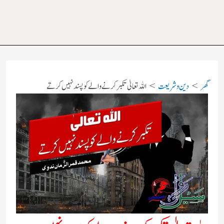
گھر
دین و شریعت
اللہ تعالیٰ تکبر کرنے والے کو پسند نہیں کرتے