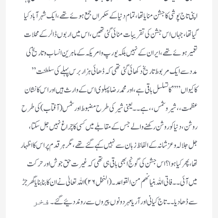
اپنی تاج پوشی کا جشن منایا تھا، تمام دنیا کے حکمراں جمع ہوئے تھے، ایک شہر آباد کیا
گیا تھا، جہاں اس جشن کی تقریبات منائی گئی تھیں، اس میں اربوں ڈالر کے محلات
تعمیر ہوئے تھے، ایران کے نہیں بلکہ یورپ و امریکہ کے ماہرین انساب و تاریخ کی
مدد سے ایک مربوط تاریخ دکھائی گئی تھی کہ ڈھائی ہزار برس پہلے کی سلطنت ”
کاکیواں”” کا تسلسل باقی ہے، اور محمد رضا پہلوی اس کے وارث ہیں اور اس کا نشان
عظمت ،، شیر و شمس،، ہے۔۔ یعنی شیر کی طرح مضبوط اور شمس (آفتاب) کی طرح
روشن، دنیا کو روشن رکھنے والے جس کے مقابلے میں کسی کا چراغ نہیں جل سکتا،
جل جلالہ و عز شانہ کے الفاظ زبان سے نہیں کہے گئے تھے، مگر ہر قدم پر اس کا اظہار
تھا، پھر کیا ہوا؟ اس جشن کی گونج ابھی باقی ہی تھی کہ غیرت حق جوش اور حرکت
میں آئی۔۔ فاتی اللہ بنیانھم من القواعد۔ (النخل ۲۶) اللہ تعالیٰ نے ان کا بنا بنایا گھر جڑ
سے ڈھا دیا۔۔ تاج کیانی اور آریا مہر دونوں پیروں سے روند دئیے گئے۔
فخر