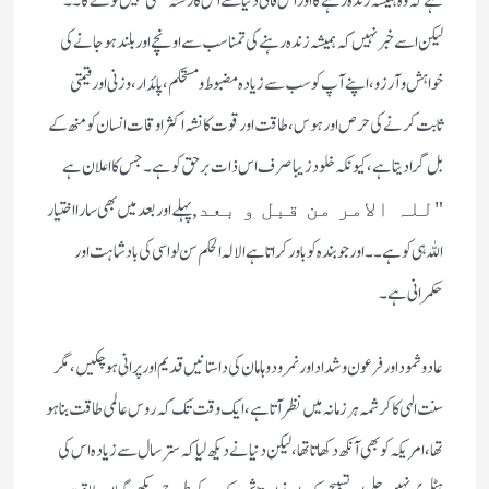
ہے کہ وہ ہمیشہ زندہ رہے گا اور اس فانی دنیا سے اس کا رشتہ کبھی نہیں ٹوٹے گا۔۔
لیکن اسے خبر نہیں کہ ہمیشہ زندہ رہنے کی تمنا سب سے اونچے اور بلند ہوجانے کی
خواہش و آرزو، اپنے آپ کو سب سے زیادہ مضبوط و مستحکم، پائدار، وزنی اور قیمتی
ثابت کرنے کی حرص اور ہوس، طاقت اور قوت کا نشہ اکثر اوقات انسان کو منھ کے
بل گرا دیتا ہے، کیونکہ خلود زیبا صرف اس ذات برحق کو ہے۔ جس کا اعلان ہے
پہلے اور بعد میں بھی سارا اختیار
"للہ الامر من قبل و بعد,
اللہ ہی کو ہے۔۔اور جو بندہ کو باور کراتا ہے الا لہ الحکم سن لو اسی کی بادشاہت اور
حکمرانی ہے۔
عاد و ثمود اور فرعون و شداد اور نمرود و ہامان کی داستانیں قدیم اور پرانی ہوچکیں، مگر
سنت الہی کا کرشمہ ہر زمانہ میں نظر آتا ہے، ایک وقت تک کہ روس عالمی طاقت بنا ہو
تھا، امریکہ کو بھی آنکھ دکھاتا تھا ، لیکن دنیا نے دیکھ لیا کہ ستر سال سے زیادہ اس کی