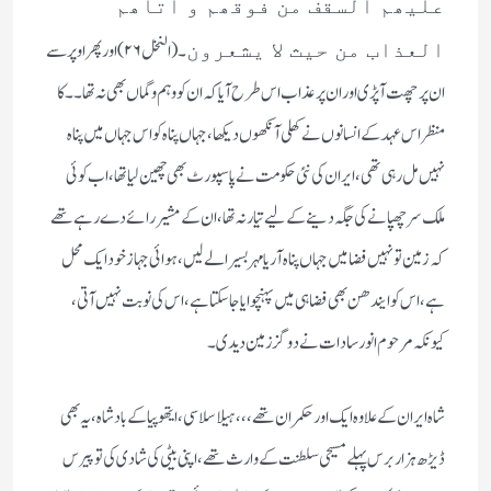
علیھم السقف من فوقھم و اتاھم
۔( النخل ۲۶) اور پھر اوپر سے
العذاب من حیث لا یشعرون
ان پر چھت آپڑی اور ان پر عذاب اس طرح آیا کہ ان کو وہم و گماں بھی نہ تھا۔۔ کا
منظر اس عہد کے انسانوں نے کھلی آنکھوں دیکھا، جہاں پناہ کو اس جہاں میں پناہ
نہیں مل رہی تھی، ایران کی نئی حکومت نے پاسپورٹ بھی چھین لیا تھا، اب کوئی
ملک سر چھپانے کی جگہ دینے کے لیے تیار نہ تھا، ان کے مشیر رائے دے رہے تھے
کہ زمین تو نہیں فضا میں جہاں پناہ آریا مہر بسیرا لے لیں، ہوائی جہاز خود ایک محل
ہے، اس کو ایندھن بھی فضا ہی میں پہنچوایا جاسکتا ہے، اس کی نوبت نہیں آتی،
کیونکہ مرحوم انور سادات نے دو گز زمین دیدی۔
شاہ ایران کے علاوہ ایک اور حکمران تھے، ،، ہیلا سلاسی، ایتھوپیا کے بادشاہ، یہ بھی
ڈیڑھ ہزار برس پہلے مسیحی سلطنت کے وارث تھے، اپنی بیٹی کی شادی کی تو پیرس