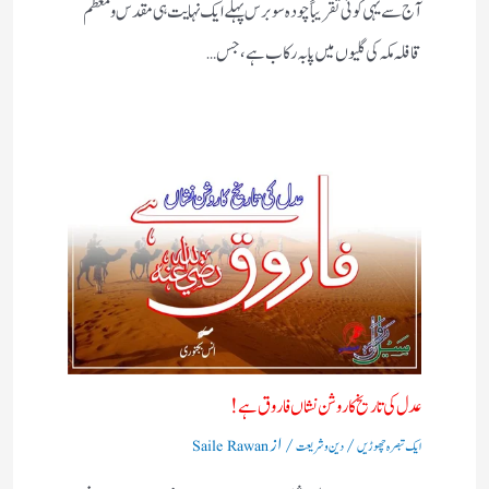
آج سے یہی کوئی تقریباً چودہ سو برس پہلے ایک نہایت ہی مقدس و معظم
قافلہ مکہ کی گلیوں میں پا بہ رکاب ہے، جس…
عدل کی تاریخ کا روشن نشاں فاروق ہے!
/
/ از
ایک تبصرہ چھوڑیں
دین و شریعت
Saile Rawan