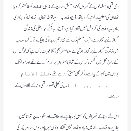
دی تھی، مسلمانوں کے گھروں کو نذر آتش اور ان کے مذہبی مقامات کو خاکستر کردیا
تھا، ان کی معشیت کو تباہ کر دیا تھا، آج وقت بدلا ہے تو اللہ تعالیٰ نے بادشاہ کو بھکاری
بنا دیا، یہ وقت کی گردش نہیں تو اور کیا ہے، آج راجا پکشمے جلا وطنی کی زندگی
گرازنے پر مجبور ہے، ایک مسلم ملک سے ہی رحم اور پناہ کی بھیک مانگ کر مالدیپ
میں زندگی گزا رنے پر مجبور ہوگیا ہے، وہ منظر بھی کتنا عبرت ناک ہے کہ لوگ اس
کے راج محل میں گھس کر اس کے شاہی بستروں پر آرام کر رہے تھے اور سوئمنگ
پولوں میں بھوکے پیاسے رہ کر بھی مستی کر رہے تھے،
تلک الایام
کی کھلی تصویر تھی دنیا کے نگاہوں کے
نداولھا بین الناس
سامنے۔
اس لئے دنیا کے حکمرانوں کو سبق لینا چاہیے اور طاقت اور حکومت پر اترانا نہیں
چاہیے، وقت بدلنے میں زیادہ وقت نہیں لگتا، دونوں سپر پاور روس اور امریکہ کی