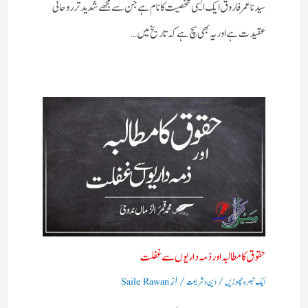
سیدنا عمر فاروق ایک ایسی شخصیت کا نام ہے جن سے مجھے شدید تر روحانی
عقیدت ہے اور یہ بھی سچ ہے کہ تاریخ میں…
حقوق کا مطالبہ اور ذمہ داریوں سے غفلت
/
/ از
ایک تبصرہ چھوڑیں
دین و شریعت
Saile Rawan