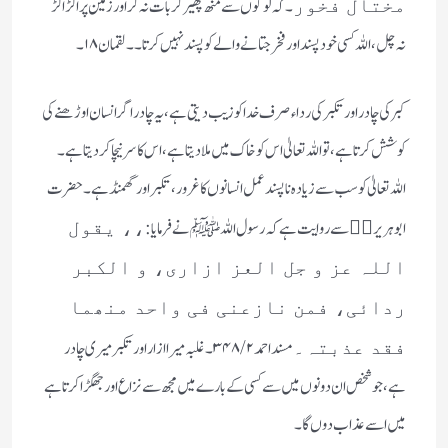
۔
کہ لوگوں سے منھ پھیر کر بات نہ کر اور زمین پر اکڑ اکڑ
مختال فخور
نہ چل، اللہ کسی خود پسند اور فخر جتانے والے کو پسند نہیں کرتا۔۔ لقمان ۱۸ ۔
کبر کی چادر اور تکبر کی رداء صرف خدا کو زیب دیتی ہے، یہ چادر اگر انسان اوڑھنے کی
کوشش کرتا ہے ، تو اللہ تعالیٰ اس کو خاک میں ملا دیتا ہے، اس کا سر نیچا کر دیتا ہے۔
اللہ تعالیٰ کو سب سے زیادہ ناپسند عمل انسانوں کا غرور ، تکبر اور گھمنڈ ہے۔ حضرت
ابو ہریرەؓ سے روایت ہے کہ رسول اللہﷺ نے فرمایا:
،، یقول
اللہ عز و جل العز ازاری، و الکبر
ردائی، فمن نازعنی فی واحد منھما
مسند احمد ۲/ ۳۴۸ ۔
غلبہ میرا ازار اور تکبر میری چادر
فقد عذبتہ۔
ہے، جو شخص ان دونوں میں سے کسی کے بارے میں مجھ سے نزاع اور جھگڑا کرتا ہے
میں اسے عذاب دوں گا۔