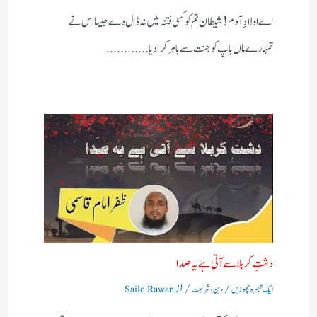
اے اولادِ آدم! شیطان تم کو کسی فتنہ میں نہ ڈال دے جیسا اس نے
تمہارے ماں باپ کو جنت سے باہر کرادیا............
دشتِ کربلا سے آتی ہے یہ صدا
/
/ از
ایک تبصرہ چھوڑیں
دین و شریعت
Saile Rawan