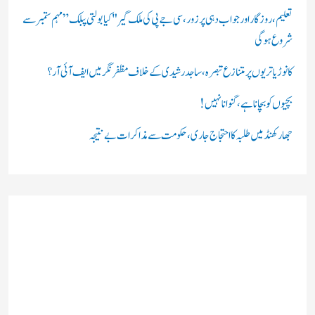
:
تعلیم، روزگار اور جواب دہی پر زور، سی جے پی کی ملک گیر "کیا بولتی پبلک” مہم ستمبر سے
شروع ہوگی
کانوڑ یاتریوں پر متنازع تبصرہ، ساجد رشیدی کے خلاف مظفرنگر میں ایف آئی آر؟
بچیوں کو بچانا ہے، گنوانا نہیں!
جھارکھنڈ میں طلبہ کا احتجاج جاری، حکومت سے مذاکرات بے نتیجہ