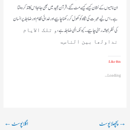
ان نامیوں کے نشان کیسے کیسے مٹ گئے، قرآن مجید میں بھی جابجا اس کا تذکرہ ملتا
ہے۔ اس لیے عبرت کی نگاہ کو کھول کر رکھنا چاہیے اور خدائی نظام اور ضابطہ پر انسان
کی نظر ہمیشہ رہنی چاہیے۔ کیونکہ الہی ضابطہ ہے،
و تلک الایام
۔
نداولھا بین الناس
Like this:
Loading...
→
پچھلا پوسٹ
اگلا پوسٹ
←