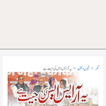
گھر
تجزیہ و تنقید
یہ آر ایس ایس کی جیت ہے