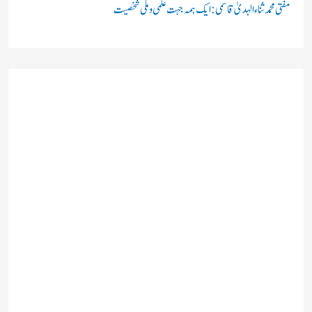
مفتی محمد ثناء الہدیٰ قاسمی: ایک ہمہ جہت علمی و ملی شخصیت