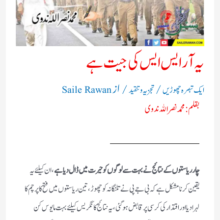
یہ آر ایس ایس کی جیت ہے
/
/ از
ایک تبصرہ چھوڑیں
تجزیہ و تنقید
Saile Rawan
بقلم:
محمد نصر الله ندوی
چار ریاستوں کے نتائج نے بہت سے لوگوں کو حیرت میں ڈال دیا ہے
،ان کیلئے یہ
یقین کرنا مشکل ہے کہ بی جے پی نے تلنگانہ کو چھوڑ،تین ریاستوں میں فتح کا پرچم کا
لہرا دیا اور اقتدار کی کرسی پر قابض ہو گئی،یہ نتائج کانگریس کیلئے بہت مایوس کن