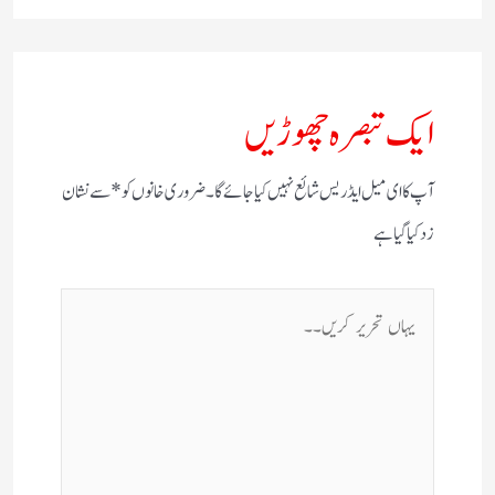
ایک تبصرہ چھوڑیں
آپ کا ای میل ایڈریس شائع نہیں کیا جائے گا۔
ضروری خانوں کو
*
سے نشان
زد کیا گیا ہے
یہاں
تحریر
کریں۔۔