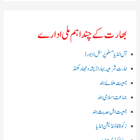
بھارت کے چند اہم ملی ادارے
آل انڈیا مسلم پرسنل لا بورڈ
امارت شرعیہ بہار اڑیشہ و جھارکھنڈ
جمعیت علمائے ہند
جماعت اسلامی ہند
جمعیت اہل حدیث ہند
زکوۃ فاؤنڈیشن انڈیا