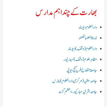
بھارت کے چند اہم مدارس
دارالعلوم دیوبند
ندوۃالعلما لکھنو
دارالعلوم (وقف)دیوبند
مظاہرعلوم (وقف)سہارنپور
جامعۃ الفلاح بلریاگنج،یوپی
جامعہ سلفیہ(مرکزی دارالعلوم )بنارس
جامعہ اشرفیہ مبارکپور،اعظم گڑھ