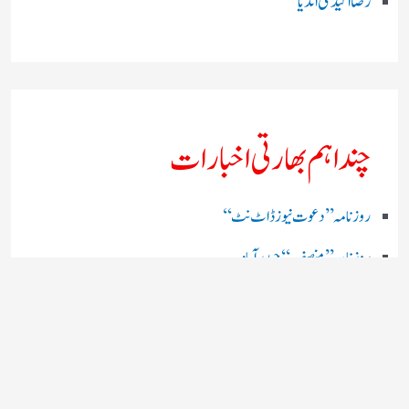
رضا اکیڈمی انڈیا
چند اہم بھارتی اخبارات
روز نامہ ’’ دعوت نیوز ڈاٹ نٹ‘‘
روزنامہ ’’ منصف‘‘ حیدر آباد
روزنامہ ’’ انقلاب‘‘ لکھنؤ
روز نامہ ’’راشٹریہ سہارا اردو
روزنامہ ’’اخبارمشرق‘‘ کولکاتا