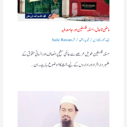
ماضی تا حال، مسئلہ فلسطین اور جامعہ ملیہ
/
/ از
ایک تبصرہ چھوڑیں
تجزیہ و تنقید
Saile Rawan
مسئلہ فلسطین طویل عرصے سے عالمی سطح پر انصاف اور انسانی حقوق کے
علمبردار افراد اور اداروں کے لیے بحث کا موضوع رہا ہے۔ ان…