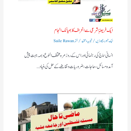
ایک فریضۂِ شرعی سے انحراف کا بھیانک انجام
/
/ از
ایک تبصرہ چھوڑیں
تجزیہ و تنقید
Saile Rawan
انسانی سماج کی رہنمائی اور اس کے روز مرہ مختلف النوع وہمہ جہت پیش
آمدہ مسائل ، حاجات ، ضروریات وتقاضے کے حل کی بنیاد…