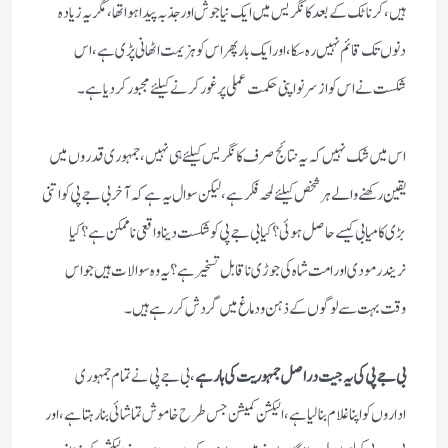
ہیں،کرناٹک کے بعد کانگریس میں ایک نیا جوش اور جذبہ پیدا ہوا تھا،مگر یہ زیادہ
دنوں تک قائم نہیں رہ سکا،اور ایک بار پھر اس کو ہزیمت اٹھانی پڑی ہے، اس
شکست نے اس کو ازسر نو اپنی حکمت عملی پر غور کرنے کیلئے مجبور کردیا ہے۔
اس میں شک نہیں کہ یہ نتائج صرف کانگریس کیلئے ہی نہیں،جمہوری قدروں میں
یقین رکھنے والے ہر شخص کیلئے لمحہ فکر ہے،لیکن سوال یہ ہے کہ آخر بی جے پی کو اتنی
بڑی کامیابی کیسے حاصل ہوئی؟کیا بی جے پی کو شکست دینا واقعی ناممکن ہے؟کیا
نریندر مودی اور امت شاہ کی جوڑی ناقابل تسخیر ہے؟یہ وہ سوالات ہیں جو اس
وقت بہت سے لوگوں کے ذہن ودماغ میں گردش کر رہے ہیں۔
بی جے پی کی یہ جیت دراصل جمہوریت کی ہار ہے
،بی جے پی نے تمام جمہوری
اداروں کو اپنا غلام بنا لیا ہے،الیکشن کمیشن جس طرح خاموش تماشائی بنا رہتا ہے،اور