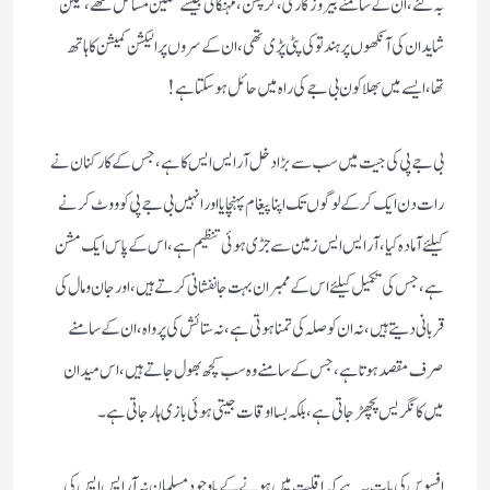
بہ گئے،ان کے سامنے بیروزگاری، کرپشن، مہنگائی جیسے سنگین مسائل تھے،لیکن
شاید ان کی آنکھوں پر ہندتو کی پٹی پڑی تھی،ان کے سروں پر الیکشن کمیشن کا ہاتھ
تھا،ایسے میں بھلا کون بی جے کی راہ میں حائل ہو سکتا ہے!
بی جے پی کی جیت میں سب سے بڑا دخل آر ایس ایس کا ہے،جس کے کارکنان نے
رات دن ایک کرکے لوگوں تک اپنا پیغام پہنچایا اور انہیں بی جے پی کو ووٹ کرنے
کیلئے آمادہ کیا،آرایس ایس زمین سے جڑی ہوئی تنظیم ہے،اس کے پاس ایک مشن
ہے،جس کی تکمیل کیلئے اس کے ممبران بہت جانفشانی کرتے ہیں،اور جان ومال کی
قربانی دیتے ہیں،نہ ان کو صلہ کی تمنا ہوتی ہے،نہ ستائش کی پرواہ،ان کے سامنے
صرف مقصد ہوتا ہے،جس کے سامنے وہ سب کچھ بھول جاتے ہیں،اس میدان
میں کانگریس پچھڑ جاتی ہے،بلکہ بسا اوقات جیتی ہوئی بازی ہار جاتی ہے۔
افسوس کی بات یہ ہے کہ اقلیت میں ہونے کے باوجود مسلمان نہ آر ایس ایس کی