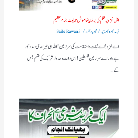
اہل غزہ پر ظلم کی برملا یا خاموش حمایت جرم عظیم
/
/ از
ایک تبصرہ چھوڑیں
تجزیہ و تنقید
Saile Rawan
اے غزہ! اے ثبات واستقامت کی سرزمین! اللہ ہی تیرا حامی ومددگار
ہے، اور اے سرزمین فلسطین! اس ذات وحدہ لاشریک کی قسم جس
کے…