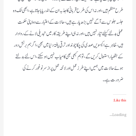
طرح منظم ہیں،اور نہ اس کی طرح قربانی کا جذبہ ان کے اندر پایا جاتا ہے،ابھی تک وہ
جلسہ جلوس سے آگے نہیں بڑھ پا رہے ہیں،حالات کے اعتبار سے وہ اپنی حکمت
عملی بدلنے کیلئے تیار نہیں ہیں،اور نہ ہی اپنے طریقہ کار میں تبدیلی لانے کے روادار
ہیں ،ظاہر ہے اکیسویں صدی کی چکا چوند اور ترقی یافتہ دنیا میں بھی،اگر ہم برٹش دور
کے ہتھیار استعمال کریں گے،تو ہم کبھی بھی کامیاب نہیں ہو سکتے،اس لئے بدلتے
ہوئے حالات میں ہمیں اپنے طرز عمل اور لائحہ عمل پر از سر نو غور کرنے کی
ضرورت ہے۔
Like this:
Loading...