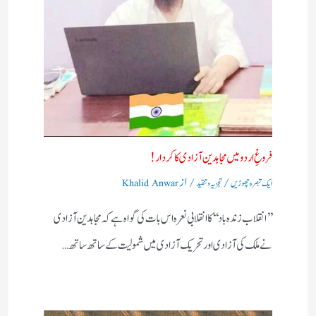
فروغِ اردو میں مجاہدین آزادی کا کردار!
/
/ از
ایک تبصرہ چھوڑیں
تجزیہ و تنقید
Khalid Anwar
’’انقلاب زندہ باد‘‘کا انقلابی نعرہ اس بات کی گواہ ہے کہ مجاہدین آزادی
نے ملک کی آزادی اور تحریک آزادی میں شمولیت کے ساتھ ساتھ…