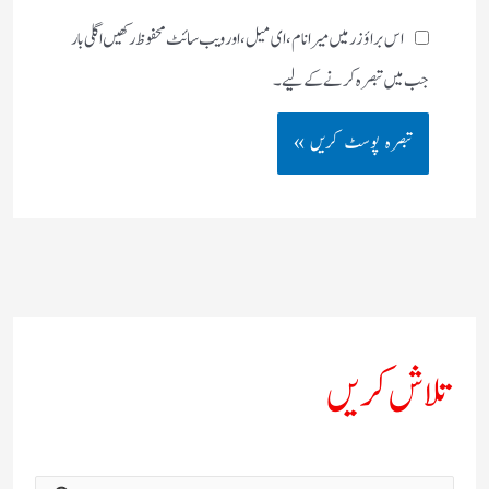
اس براؤزر میں میرا نام، ای میل، اور ویب سائٹ محفوظ رکھیں اگلی بار
جب میں تبصرہ کرنے کےلیے۔
تلاش کریں