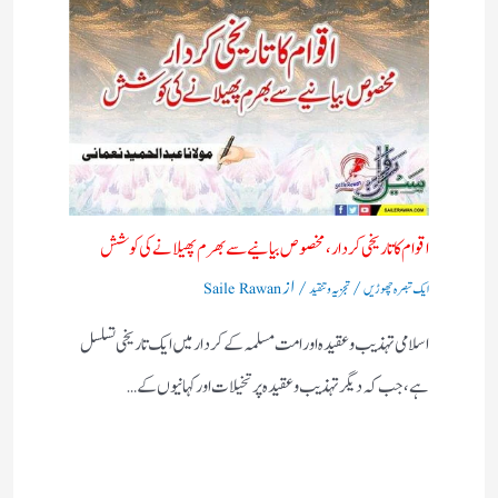
اقوام کا تاریخی کردار،مخصوص بیانیے سے بھرم پھیلانے کی کوشش
/
/ از
ایک تبصرہ چھوڑیں
تجزیہ و تنقید
Saile Rawan
اسلامی تہذیب و عقیدہ اور امت مسلمہ کے کردار میں ایک تاریخی تسلسل
ہے، جب کہ دیگر تہذیب و عقیدہ پر تخیلات اور کہانیوں کے…