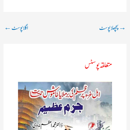
→
پچھلا پوسٹ
اگلا پوسٹ
←
متعلقہ پوسٹس