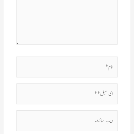
نام*
ای
میل**
ویب
سائٹ