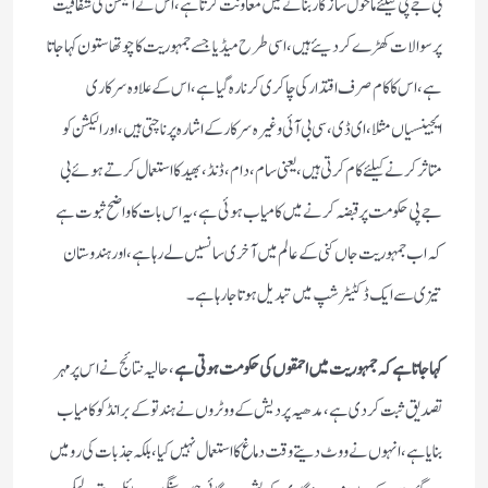
بی جے پی کیلئے ماحول سازگار بنانے میں معاونت کرتا ہے،اس نے الیکشن کی شفافیت
پر سوالات کھڑے کر دیئے ہیں،اسی طرح میڈیا جسے جمہوریت کا چوتھا ستون کہا جاتا
ہے،اس کا کام صرف اقتدار کی چاکری کرنا رہ گیا ہے،اس کے علاوہ سرکاری
ایجینسیاں مثلا،ای ڈی،سی بی آئی وغیرہ سرکار کے اشارہ پر ناچتی ہیں،اور الیکشن کو
متاثر کرنے کیلئے کام کرتی ہیں،یعنی سام ،دام ،ڈنڈ،بھید کا استعمال کرتے ہوئے بی
جے پی حکومت پر قبضہ کرنے میں کامیاب ہوئی ہے،یہ اس بات کا واضح ثبوت ہے
کہ اب جمہوریت جاں کنی کے عالم میں آخری سانسیں لے رہا ہے،اور ہندوستان
تیزی سے ایک ڈکٹیٹر شپ میں تبدیل ہوتا جارہا ہے۔
کہا جاتا ہے کہ جمہوریت میں احمقوں کی حکومت ہوتی ہے
،حالیہ نتائج نے اس پر مہر
تصدیق ثبت کردی ہے،مدھیہ پردیش کے ووٹروں نے ہندتو کے برانڈ کو کامیاب
بنایا ہے،انہوں نے ووٹ دیتے وقت دماغ کا استعمال نہیں کیا،بلکہ جذبات کی رو میں