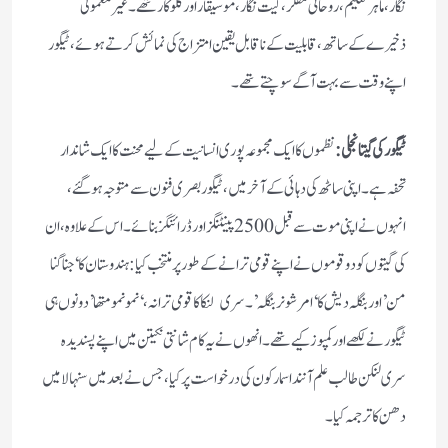
نگار، ماہر تعلیم، روحانی مفکر ، گیت نگار، موسیقار اور گلوکار تھے۔غیر معمولی
ذخیرے کے ساتھ، قابلیت کے ناقابل یقین امتزاج کی نمائش کرتے ہوئے، ٹیگور
اپنے وقت سے بہت آگے سوچتے تھے۔
ٹیگور کی گیتانجلی:
نظموں کا ایک مجموعہ پوری انسانیت کے لیے محنت کا ایک شاندار
تحفہ ہے۔ اپنی ساٹھ کی دہائی کے آخر میں، ٹیگور بصری فنون سے متوجہ ہو گئے،
انہوں نے اپنی موت سے قبل 2500 پینٹنگز اور ڈرائنگز بنائے۔اس کے علاوہ، ان
کی گیتوں کو دو قوموں نے اپنے قومی ترانے کے طور پر منتخب کیا: ہندوستان کا ‘جنا گنا
من’ اور بنگلہ دیش کا ‘امر شونر بنگلہ’۔سری لنکا کا قومی ترانہ، ‘نمو نمو متھا’ دونوں ہی
ٹیگور نے لکھے اور کمپوز کیے تھے۔ انھوں نے یہ کام شانتی نکیتن میں اپنے پسندیدہ
سری لنکن طالب علم آنندا سمارکون کی درخواست پر کیا، جس نے بعد میں سنہالا میں
دھن کا ترجمہ کیا۔