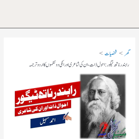
گھر
شخصیات
رابندر ناتھ ٹیگور: احول ذات، ان کی شاعری اور انکی دو نظموں کا اردو ترجمہ