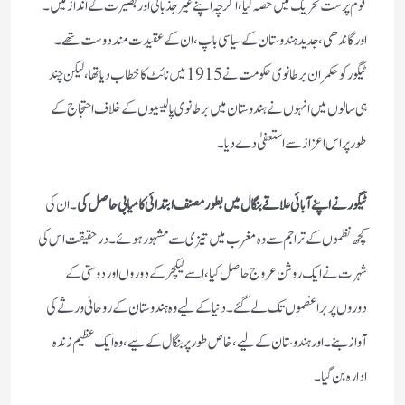
قوم پرست تحریک میں حصہ لیا، اگرچہ اپنے غیر جذباتی اور بصیرت کے انداز میں۔
اور گاندھی، جدید ہندوستان کے سیاسی باپ، ان کے عقیدت مند دوست تھے۔
ٹیگور کو حکمران برطانوی حکومت نے 1915 میں نائٹ کا خطاب دیا تھا، لیکن چند
ہی سالوں میں انہوں نے ہندوستان میں برطانوی پالیسیوں کے خلاف احتجاج کے
طور پر اس اعزاز سے استعفیٰ دے دیا۔
ٹیگور نے اپنے آبائی علاقے بنگال میں بطور مصنف ابتدائی کامیابی حاصل کی
۔ ان کی
کچھ نظموں کے تراجم سے وہ مغرب میں تیزی سے مشہور ہوئے۔ درحقیقت اس کی
شہرت نے ایک روشن عروج حاصل کیا، اسے لیکچر کے دوروں اور دوستی کے
دوروں پر براعظموں تک لے گئے۔ دنیا کے لیے وہ ہندوستان کے روحانی ورثے کی
آواز بنے۔ اور ہندوستان کے لیے، خاص طور پر بنگال کے لیے، وہ ایک عظیم زندہ
ادارہ بن گیا۔