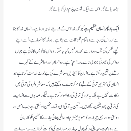
بڑھ جائے گا۔ اس سے ایک مثبت پیغام دنیا کو جائے گا۔
ایک بار پھر انسان عظیم ہے
کیونکہ خدا اس کے ذریعے ظاہر ہوتا ہے۔ انسان خدا کا بیٹا
ہے اور اس کی وجہ سے وہ تمام مخلوقات سے بڑا ہے۔ وہ خُدا کا اظہار ہے، اُسے اپنے
نچلے نفس کی تنگ حدود سے محدود نہیں کیا جا سکتا۔ وہ اس پہلو میں لافانی ہے جہاں
وہ اس کی چھوٹی جزوی انا سے ماورا ‘سچا’ ہے۔ وہ انسان اور معاشرے کے گہرے
رشتے پر یقین رکھتا ہے۔ انسان کا آئیڈیل معاشرے کی بے لوث خدمت کرنا ہے جو
انسان کی بہترین ترقی کے لیے کام کرتا ہے۔ وہ کہتے ہیں کہ معاشرہ فرد کی ترقی میں
رکاوٹ نہیں ہے بلکہ یہ فرد کی ترقی کی راہ ہموار کرتا ہے۔ ٹیگور صدیوں سے انسانیت
کی ترقی پر پختہ یقین رکھتے ہیں۔ لیکن یہ ترقی اسی وقت ممکن ہو سکتی ہے جب امن اور
دوستی ہو اور یہی چیز اسے کاسموپولیٹنزم اور عالمی بھائی چارے کا عظیم گلوکار بناتی
ہے۔ وہ محبت، مہربانی، دیکھ بھال، پیار اور مساوات کی وکالت کرتا ہے۔ یہ سب اسے