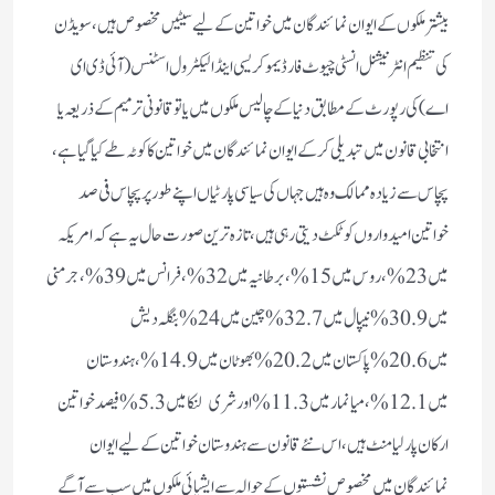
بیشتر ملکوں کے ایوان نمائندگان میں خواتین کے لیے سیٹیں مخصوص ہیں، سویڈن
کی تنظیم انٹر نیشنل انسٹی چیوٹ فار ڈیموکریسی اینڈ الیکٹرول اسٹنس (آئی ڈی ای
اے) کی رپورٹ کے مطابق دنیا کے چالیس ملکوں میں یا تو قانونی ترمیم کے ذریعہ یا
انتخابی قانون میں تبدیلی کرکے ایوان نمائندگان میں خواتین کا کوٹہ طے کیا گیا ہے،
پچاس سے زیادہ ممالک وہ ہیں جہاں کی سیاسی پارٹیاں اپنے طور پر پچاس فی صد
خواتین امیدواروں کو ٹکٹ دیتی رہی ہیں، تازہ ترین صورت حال یہ ہے کہ امریکہ
میں 23%، روس میں 15%، برطانیہ میں 32%، فرانس میں 39%، جرمنی
میں 30.9%نیپال میں 32.7%چین میں 24%بنگلہ دیش
میں 20.6%پاکستان میں 20.2% بھوٹان میں 14.9% ، ہندوستان
میں 12.1%، میانمار میں 11.3%اور شری لنکا میں 5.3%فیصد خواتین
ارکان پارلیامنٹ ہیں، اس نئے قانون سے ہندوستان خواتین کے لیے ایوان
نمائندگان میں مخصوص نشستوں کے حوالہ سے ایشیائی ملکوں میں سب سے آگے