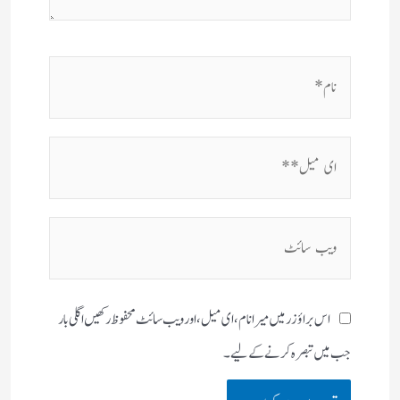
نام*
ای
میل**
ویب
سائٹ
اس براؤزر میں میرا نام، ای میل، اور ویب سائٹ محفوظ رکھیں اگلی بار
جب میں تبصرہ کرنے کےلیے۔