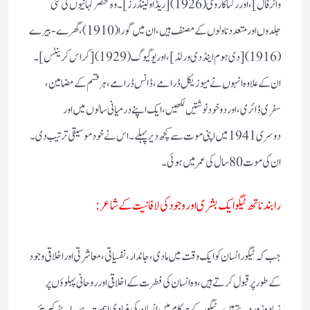
واٹر فال]، اور رکتاکاروی (1926) [ریڈ اولینڈرز]۔ وہ مختصر کہانیوں کی کئی
جلدوں اور متعدد ناولوں کے مصنف ہیں، ان میں گورا (1910)، گھرے-بیرے
(1916) [دی ہوم اینڈ دی ورلڈ]، اور یوگیوگ (1929) [کراس کرینٹس]۔
ان کے علاوہ انہوں نے میوزیکل ڈرامے، ڈانس ڈرامے، ہر قسم کے مضامین،
سفری ڈائری، اور دو خود نوشتیں لکھیں، ایک اپنے درمیانی سالوں میں اور
دوسری 1941 میں اپنی موت سے کچھ دیر پہلے۔ اس نے خود موسیقی ترتیب دی۔
ان کی موت 80 سال کی عمر میں ہوئی ۔
رابند ناتھ ٹیگو ایک بشری اور وجود کی لافانیت کے شاعر:
جب کہ ٹیگور انسان کو ایک وقت میں مادی، جاندار، نفسیاتی، معاشرتی اور اخلاقی وجود
کے طور پر قبول کرتے ہیں، وہ انسان کی فطرت کے اخلاقی اور روحانی پہلوؤں پر
زیادہ زور دیتے ہیں۔ ٹیگور کے ہر کام میں انسان کی بنیادی اہمیت ہے۔ اپنے کیریئر