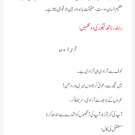
عظیم انسان دوست، حقیقت پسند اور بین الاقوامی بناتا ہے۔
رابندر ناتھ ٹیگور کی دو نظمیں :
آزادی
خوف سے آزادی ہی آزادی ہے۔
میں تجھ سے دعویٰ کرتا ہوں میری مادر وطن!
عمروں کے بوجھ سے آزادی، سر جھکا کر،
آپ کی کمر توڑنا، آپ کی آنکھوں کو اشارے سے اندھا کرنا
مستقبل کی کال؛