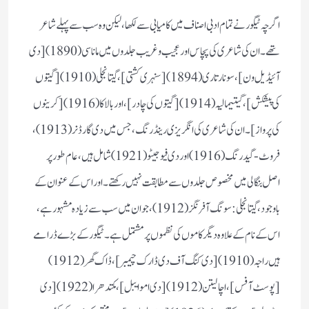
اگرچہ ٹیگور نے تمام ادبی اصناف میں کامیابی سے لکھا، لیکن وہ سب سے پہلے شاعر
تھے۔ ان کی شاعری کی پچاس اور عجیب و غریب جلدوں میں ماناسی (1890) [دی
آئیڈیل ون]، سونار تاری (1894) [سنہری کشتی]، گیتانجلی (1910) [گیتوں
کی پیشکش]، گیتیمالیہ (1914) [گیتوں کی چادر]، اور بالاکا (1916) [کرینوں
کی پرواز]۔ ان کی شاعری کی انگریزی رینڈرنگ، جس میں دی گارڈنر (1913)،
فروٹ-گیدرنگ (1916) اور دی فیوجیٹو (1921) شامل ہیں، عام طور پر
اصل بنگالی میں مخصوص جلدوں سے مطابقت نہیں رکھتے۔ اور اس کے عنوان کے
باوجود، گیتانجلی: سونگ آفرنگز (1912)، جو ان میں سب سے زیادہ مشہور ہے،
اس کے نام کے علاوہ دیگر کاموں کی نظموں پر مشتمل ہے۔ ٹیگور کے بڑے ڈرامے
ہیں راجہ (1910) [دی کنگ آف دی ڈارک چیمبر]، ڈاک گھر (1912)
[پوسٹ آفس]، اچالیتن (1912) [دی امو ایبل]، مکتدھرا (1922) [دی