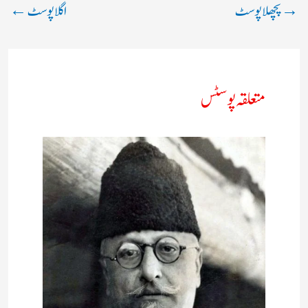
→
پچھلا پوسٹ
اگلا پوسٹ
←
متعلقہ پوسٹس