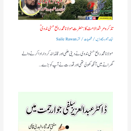
تذکرہ مرشد الامت کا :حضرت مولانا محمد رابع حسنی ندویؒ
/
/ از
ایک تبصرہ چھوڑیں
شخصیات
Saile Rawan
مولانا محمد رابع حسنی ندوی نے دینی علمی اور قائدانہ کردار ادا کرنے والے
گھرانے میں آنکھ کھولی تھی اور قدرت نے آپ کو بڑے…