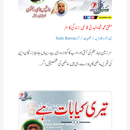
مفتی محمد ثناء الہدیٰ قاسمی: زندگی کا سفر
/
/ از
ایک تبصرہ چھوڑیں
شخصیات
Saile Rawan
سرزمین بہارعلم کی بستی اورادب کا گہوارہ رہی ہے، یہاں جابجا بزرگان دین
کی قبریں ماضی کا پتہ دے رہی ہیں، ماضی کی شخصیتیں اگر…