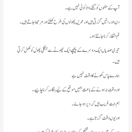
آپ کے منٹوں کو گننے والا کوئی نہیں ہے۔
دن اور راتیں گزرتی ہیں اور عمریں پھولوں کی طرح کھلتے اور مرجھا جاتے ہیں۔
تم انتظار کرنا جانتے ہو۔
تیری صدیاں ایک دوسرے کے پیچھے ایک چھوٹے سے جنگلی پھول کو مکمل کرتی
ہیں۔
ہمارے پاس کھونے کا وقت نہیں ہے
اور وقت نہ ہونے کے باعث ہمیں موقع کے لیے ہنگامہ کرنا چاہیے۔
ہم بہت غریب ہیں کہ دیر ہو جائے۔
اور یوں وقت گزرتا ہے۔