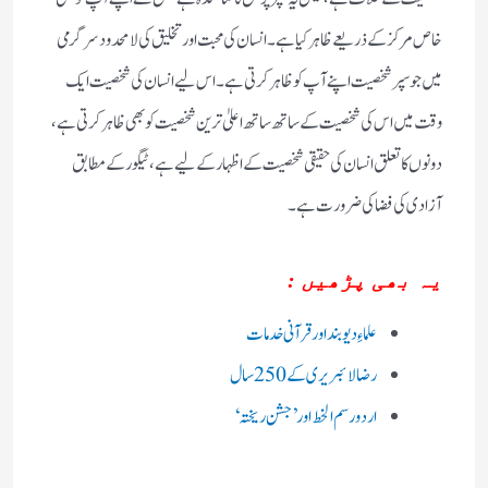
خاص مرکز کے ذریعے ظاہر کیا ہے۔ انسان کی محبت اور تخلیق کی لامحدود سرگرمی
میں جو سپر شخصیت اپنے آپ کو ظاہر کرتی ہے۔ اس لیے انسان کی شخصیت ایک
وقت میں اس کی شخصیت کے ساتھ ساتھ اعلیٰ ترین شخصیت کو بھی ظاہر کرتی ہے،
دونوں کا تعلق انسان کی حقیقی شخصیت کے اظہار کے لیے ہے، ٹیگور کے مطابق
آزادی کی فضا کی ضرورت ہے۔
یہ بھی پڑھیں :
علماءِ دیوبند اور قرآنی خدمات
رضا لائبریری کے250سال
اردو رسم الخط اور’جشن ریختہ‘