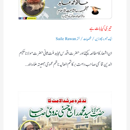
تیری کیا بات ہے
/
/ از
ایک تبصرہ چھوڑیں
شخصیات
Saile Rawan
ان اشعار کا مطالعہ کیجئے اور حضرت اقدس مجاہد ملت ثانی حضرت مولانا حکیم
الدین قاسمی صاحب دامت برکاتہم العالیہ ناظم عمومی جمعیتہ علماء ہند…