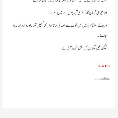
جب کہ میں اسے ہر اس شخص کو دیتا ہوں جو اس کا دعویٰ کرتا ہے،
اور تیری قربان گاہ آخری قربانیوں سے خالی ہے۔
دن کے اختتام پر میں اس خوف سے جلدی کرتا ہوں کہ کہیں تمہارا دروازہ بند نہ ہو
جائے۔
لیکن مجھے لگتا ہے کہ ابھی بھی وقت ہے۔
Like this:
Loading...