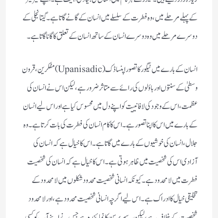
کے پہلے مرحلے میں، وہ فطرت کے سلسلے میں انسان کے گانے گاتا ہے۔ گیتانجلی کے
دوسرے مرحلے میں وہ دوسرے انسان کے ساتھ انسان کے تعلق کا گانا گاتا ہے۔
انسان کے بارے میں ٹیگور کا تصور اپنساڈک (Upanisadic) مفکرین، قرون
وسطیٰ کے سنتوں اور باؤلوں کی رائے سے متاثر ضرور ہے، لیکن اس نے انسان کی
عظمت، اس کے وجود کی لافانییت کو اپنے دل میں محسوس کیا ہے اور اس لیے انسان
کے بارے میں اس کا اپنا تصور ہے۔ اس کا کام انسان کی فطرت کی بات کرتا ہے۔ وہ
جلال، انسان کی خوشیوں کے بارے میں گاتا ہے۔ اس کا خیال ہے کہ انسان کی
آزادی اس کی شخصیت میں ظاہر ہوتی ہے۔ اس کا خیال ہے کہ انسان کی شخصیت
فطرت میں لامحدود ہے۔ کیونکہ انسانی شخصیت محدود شکلوں میں لامحدود کے
تخلیقی خیال کا ادراک ہے۔ اس لیے اگرچہ انسانی شخصیت محدود ہے، اور لامحدود
شخصیت کے خلاف ہے، لیکن یہ سپر پرسن کا نمائندہ ہے جس نے اپنے آپ کو کسی