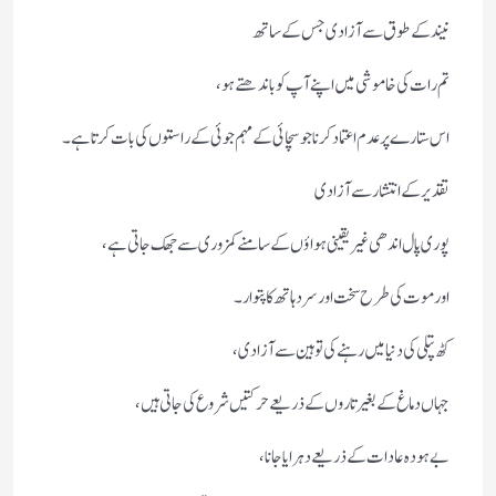
نیند کے طوق سے آزادی جس کے ساتھ
تم رات کی خاموشی میں اپنے آپ کو باندھتے ہو،
اس ستارے پر عدم اعتماد کرنا جو سچائی کے مہم جوئی کے راستوں کی بات کرتا ہے۔
تقدیر کے انتشار سے آزادی
پوری پال اندھی غیر یقینی ہواؤں کے سامنے کمزوری سے جھک جاتی ہے،
اور موت کی طرح سخت اور سرد ہاتھ کا پتوار۔
کٹھ پتلی کی دنیا میں رہنے کی توہین سے آزادی،
جہاں دماغ کے بغیر تاروں کے ذریعے حرکتیں شروع کی جاتی ہیں،
بے ہودہ عادات کے ذریعے دہرایا جانا،