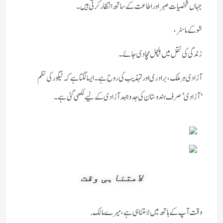
جہاں شخصیات صبر اور اطاعت کے ساتھ انتظار کرتی ہیں۔
شو کے ماسٹر،
زندگی کی نقل میں ہلچل مچا دی جائے۔
آزادی ہر ملک، برادری اور تہذیب کی روح ہے۔ ایسا لگتا ہے کہ ٹیگور کی نظم
‘آزادی’ صرف ہندوستان کی جدوجہد آزادی کے لیے لکھی گئی ہے۔
لامتناہی وقت
وقت آپ کے ہاتھ میں لامتناہی ہے، میرے مالک.