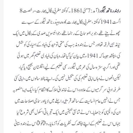
رابندر ناتھ ٹیگور
(آمد: 7 مئی 1861۔ کولکتہ مغربی بنگال بھارت -رخصت 8
اگست 1941 کولکتہ، مغربی بنگال بھارت ) وہ دیبیندر ناتھ ٹیگور کے سب سے
چھوٹے بیٹے تھے، جو برہمو سماج کے رہنما تھے، جو انیسویں صدی کے بنگال میں ایک
نیا مذہبی فرقہ تھا اور جس نے ہندو مذہب کی حتمی توحید کی بنیاد کے احیاء کی کوشش
کی، اپنشد جیسا کہ 1941ء میں بیان کیا گیا تھا۔ وہان کی بنیادی تعلیم گھر میں ہوئی
تھی اور اگرچہ سترہ سال کی عمر میں ٹیگور رسمی تعلیم کے لیےانگلستان بھیج دیا گیا،
لیکن انھوں نے وہاں اپنی تعلیم کی کی تکمیل نہیں کی۔ اپنے پختہ سالوں میں، اپنی کئی
طرفہ ادبی سرگرمیوں کے علاوہ، اس نے خاندانی املاک کا انتظام کیا، ایک ایسا منصوبہ
جس نے انہیں عام انسانیت کے ساتھ قریبی رابطے میں لایا اور سماجی اصلاحات میں
ان کی دلچسپی کو بڑھایا۔ اس نے شانتی نکیتن میں ایک تجرباتی اسکول بھی شروع کیا
جہاں اس نے تعلیم کے اپنے اپنشدک نظریات کو آزمایا۔ وقتاً فوقتاً اس نے ہندوستانی