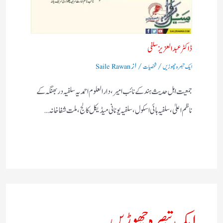
ڈاکٹر عبد العزیزسلفی
/
/ از
ایک تبصرہ چھوڑیں
شخصیات
Saile Rawan
جمعیت اہل حدیث ہند کے نائب امیر، دا رالعلوم احمدیہ سلفیہ دربھنگہ کے
ناظم اعلیٰ، سلفیہ ہائی اسکول ، سلفیہ یونانی میڈیکل کالج، ملت شفاخانہ…
ایک تبصرہ چھوڑیں