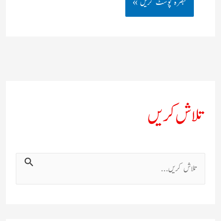
تلاش کریں
ت
ل
ا
ش