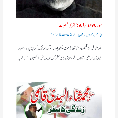
مولانا ابوالکلام آزاد:عبقری شخصیت
/
/ از
ایک تبصرہ چھوڑیں
شخصیات
Saile Rawan
قد طویل، نا قلیل، متوسّط قامت، اکہرا بدن، گورا رنگ، کتابی چہرہ، سفید
چھوٹی ڈاڑھی، شاہیں نظر، بڑی بڑی متحرّک اور روشن آنکھیں، آخر عمر…