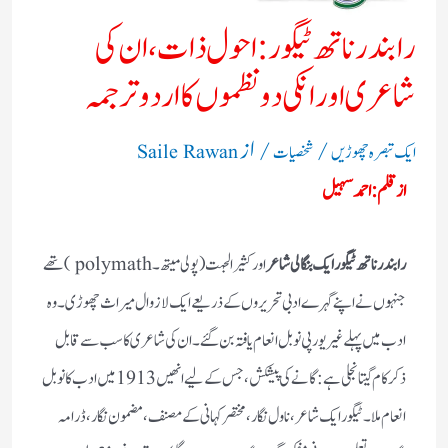
رابندر ناتھ ٹیگور: احول ذات، ان کی
شاعری اور انکی دو نظموں کا اردو ترجمہ
/
/ از
ایک تبصرہ چھوڑیں
شخصیات
Saile Rawan
از قلم: احمد سہیل
رابندر ناتھ ٹیگور ایک بنگالی شاعر
اورکثیر الجہت (پولی میتھ ۔polymath )تھے
جنہوں نے اپنے گہرے ادبی تحریروں کے ذریعے ایک لازوال میراث چھوڑی۔ وہ
ادب میں پہلے غیر یورپی نوبل انعام یافتہ بن گئے۔ ان کی شاعری کا سب سے قابل
ذکر کام گیتانجلی ہے: گانے کی پیشکش، جس کے لیے انھیں 1913 میں ادب کا نوبل
انعام ملا۔ ٹیگور ایک شاعر، ناول نگار، مختصر کہانی کے مصنف، مضمون نگار، ڈرامہ