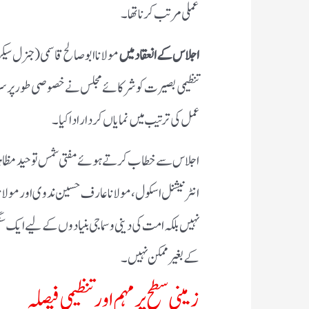
عملی مرتب کرنا تھا۔
اجلاس کے انعقاد میں
مولانا ابوصالح قاسمی (جنرل سیکر
تنظیمی بصیرت کو شرکائے مجلس نے خصوصی طور پر سراہا
عمل کی ترتیب میں نمایاں کردار ادا کیا۔
اجلاس سے خطاب کرتے ہوئے مفتی شمس توحید مظاہری ن
انٹرنیشنل اسکول، مولانا عارف حسین ندوی اور مولانا
نہیں بلکہ امت کی دینی و سماجی بنیادوں کے لیے ایک سن
کے بغیر ممکن نہیں۔
زمینی سطح پر مہم اور تنظیمی فیصلہ