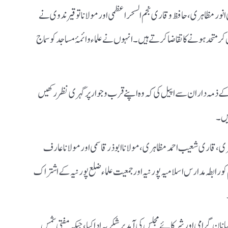
 انور مظاہری،حافظ و قاری نجم السحر اعظمی اور مولانا توقیر ندوی نے
 متحد ہونے کا تقاضا کرتے ہیں۔ انہوں نے علماء و ائمۂ مساجد کو سماج
 ذمہ داران سے اپیل کی کہ وہ اپنے قرب و جوار پر گہری نظر رکھیں
ریں۔
اہری، قاری شعیب احمد مظاہری، مولانا ابوذر قاسمی اور مولانا عارف
و رابطہ مدارس اسلامیہ پورنیہ اور جمعیت علماء ضلع پورنیہ کے اشتراک
انانِ گرامی اور شرکائے مجلس کی آمد پر شکریہ ادا کیا، جبکہ مفتی شمس