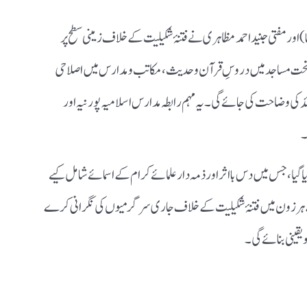
اور مفتی جنید احمد مظاہری نے فتنۂ شکیلیت کے خلاف زمینی سطح پر
ے تحت مساجد میں دروسِ قرآن و حدیث، مکاتب و مدارس میں اصلاحی
ئد کی وضاحت کی جائے گی۔ یہ مہم رابطہ مدارس اسلامیہ پورنیہ اور
۔
ا گیا، جس میں دس بااثر اور ذمہ دار علمائے کرام کے اسمائے شامل کیے
 کے ہر زون میں فتنۂ شکیلیت کے خلاف جاری سرگرمیوں کی نگرانی کرے
 یقینی بنائے گی۔