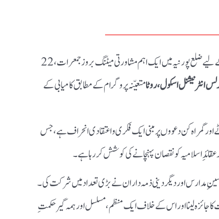
ــــــــــــ
کے بڑھتے ہوئے اثرات کے سدِّباب کے لیے ضلع پورنیہ میں ایک اہم مشاورتی میٹنگ بروز جمعرات، 22
لس انٹرنیشنل اسکول، روٹا
متعیّنہ پروگرام کے مطابق کامیابی کے
اور گمراہ کن دعووں پر مبنی ایک فکری و اعتقادی انحراف ہے، جس
عقائدِ اسلامیہ کو نقصان پہنچانے کی کوشش کر رہا ہے۔
درسینِ مدارس اور دیگر دینی ذمہ داران نے بڑی تعداد میں شرکت کی۔
 کا جائزہ لینا اور اس کے خلاف ایک منظم، مسلسل اور ہمہ گیر حکمتِ