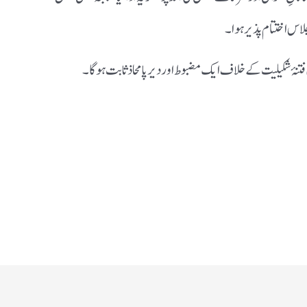
جلاس اختتام پذیر ہوا۔
فتنۂ شکیلیت کے خلاف ایک مضبوط اور دیرپا محاذ ثابت ہوگا۔