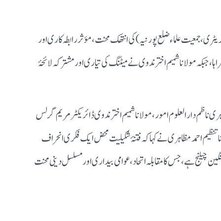
یٹری، جمعیت علماء ضلع پورنیہ) کی انتھک محنت، مؤثر رابطہ کاری اور
، جبکہ مولانا شمیم اختر ندوی نے میٹنگ کی تیاری اور مشترکہ لائحۂ
اظم دارالعلوم امور، مولانا شمیم اختر ندوی ڈائریکٹر مریم گرلس
 تنظیم احمد مظاہری نے کہا کہ فتنۂ شکیلیت محض ایک فکری انحراف
گین چیلنج ہے، جس کا مقابلہ اتحاد، عوامی بیداری اور مسلسل دینی محنت