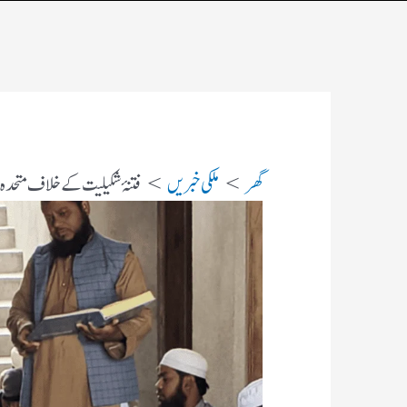
گھر
ملکی خبریں
فتنۂ شکیلیت کے خلاف متحدہ م