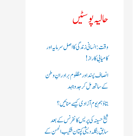
ک
حالیہ پوسٹیں
ر
ی
وقت: انسانی زندگی کا اصل سرمایہ اور
ں
کامیابی کا راز !
:
انصاف پسند اور مظلوم برادرانِ وطن
کے ساتھ مل کر جدوجہد
بتاؤ ہم یوم آزادی کیسے منائیں؟
شیخ حسینہ کی پریس کانفرنس کے بعد
سابق بنگلہ دیشی کپتان شکیب الحسن کے