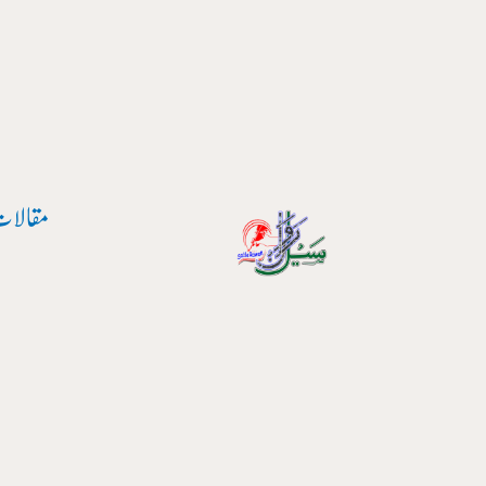
پوسٹ
واد
نیویگیشن
ر
ائیں۔
مقالات