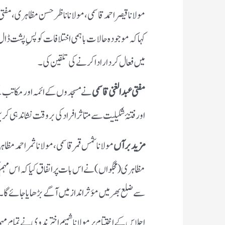
مولانا قیصر احمد قاسمی، مولانا ناظر حسن مظاہری، مفتی
کہا کہ موجودہ حالات باہمی اختلافات کو پسِ پشت ڈال کر
میں فعال کردار ادا کرنے کی تلقین کی۔
مفتی عبد الغنی قاسمی
نے مسجدوں کے ائمہ اور مکاتب کے
اور فتنۂ شکیلیت سے متاثر افراد کی بروقت نشاندہی ک
مزید برآں
مولانا شمس قمر قاسمی، مولانا ثمر احمد مظ
مظاہری (مجگواں) نے اس بات پر اتفاق کیا کہ اس مہم ک
سے ضلع بھر میں مؤثر انداز میں آگے بڑھایا جائے گا۔
اجلاس کے اختتام پر مولانا شمیم اختر ندوی نے تمام مہم