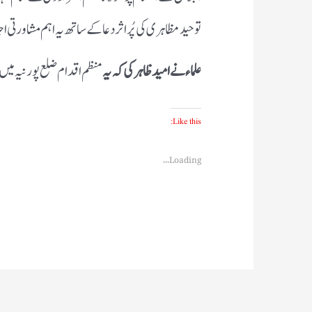
توحید مظاہری کی پُراثر دعا کے ساتھ یہ اہم مشاورتی ا
علماء نے امید ظاہر کی کہ یہ
منظم اقدام ضلع پورنیہ میں 
Like this:
Loading...