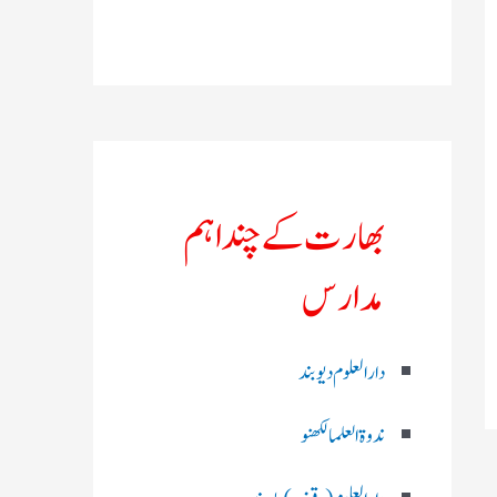
بھارت کے چند اہم
مدارس
دارالعلوم دیوبند
ندوۃالعلما لکھنو