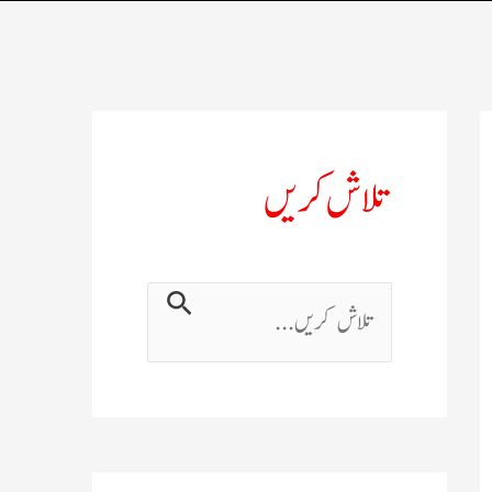
تلاش کریں
ت
ل
ا
ش