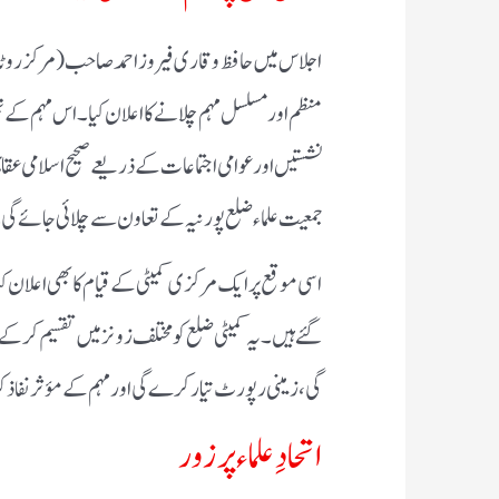
اجلاس میں حافظ و قاری فیروز احمد صاحب (مرکز روٹا) 
منظم اور مسلسل مہم چلانے کا اعلان کیا۔ اس مہم ک
نشستیں اور عوامی اجتماعات کے ذریعے صحیح اسلامی عقا
جمعیت علماء ضلع پورنیہ کے تعاون سے چلائی جائے گی
اسی موقع پر ایک مرکزی کمیٹی کے قیام کا بھی اعلان کی
گئے ہیں۔ یہ کمیٹی ضلع کو مختلف زونز میں تقسیم کر
گی، زمینی رپورٹ تیار کرے گی اور مہم کے مؤثر نفاذ کو
اتحادِ علماء پر زور