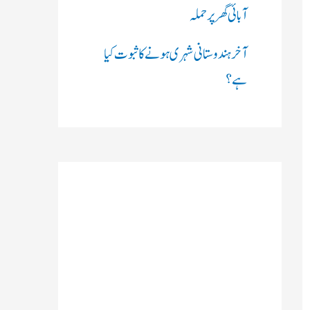
آبائی گھر پر حملہ
آخر ہندوستانی شہری ہونے کا ثبوت کیا
ہے؟