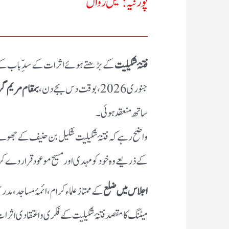
پورنیہ: سیل رواں
ـــــــــــــــــ
فتنۂ شکیلیت
جنوری 2026، بوقت دس بجے دن،
بمقام مریم گر
ساتھ منعقد ہوئی۔
واضح رہے کہ فتنۂ شکیلیت شکیل بن حنیف کے جھوٹے 
کے ذریعے وہ خود کو مہدی اور مسیح موعود قرار دے کر 
اجلاس میں ضلع
کے ممتاز علماء کرام، ائمۂ مساجد، م
میٹنگ کا مقصد فتنۂ شکیلیت کے فکری و اعتقادی اثرات