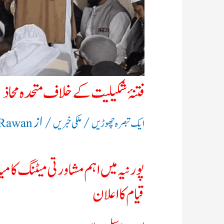
فتنۂ شکیلیت کے خلاف متحدہ محاذ
/
/ از
ایک تبصرہ چھوڑیں
ملکی خبریں
 Rawan
پورنیہ میں اہم مشاورتی میٹنگ کامی
قیام کا اعلان