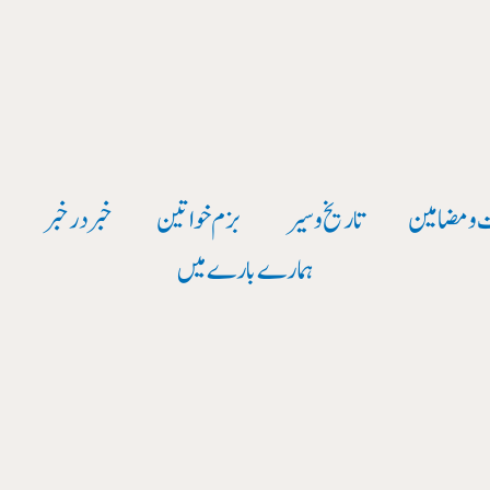
 و مضامین
تاریخ وسیر
بزم خواتین
خبر در خبر
و
ہمارے بارے میں