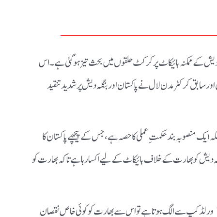
ـــــــــــــــــ
20 سے بنگلہ دیش کے ممکنہ بائیکاٹ پر کرکٹ حلقوں میں بحث تیز ہو گئی ہے۔ اس
م کے رکن اور سابق کرکٹر مدن لال نے پاکستان اور بنگلہ دیش پر شدید تنقید
بلکہ ایک منصوبہ بند حکمتِ عملی کا حصہ ہے، جس کے پیچھے پاکستان کا
لہ دیش کو بھارت کے خلاف بائیکاٹ کے لیے اکسا رہا ہے تاکہ بھارت کو
انہوں نے واضح الفاظ میں کہا کہ اگر بنگلہ دیش T20 ورلڈ کپ سے الگ ہوتا ہے تو اس سے بھارت کو کوئی خاص نقصان