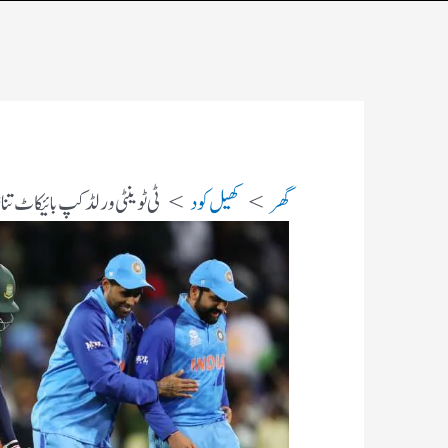
گھر
کھیل کود
ٹی ٹوینٹی ورلڈ کپ بائیکاٹ تناز