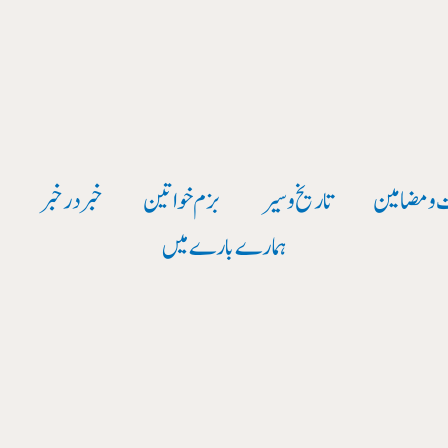
 و مضامین
تاریخ وسیر
بزم خواتین
خبر در خبر
و
ہمارے بارے میں