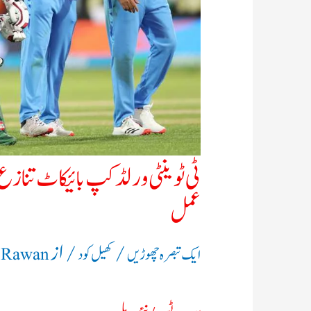
ٹی ٹوینٹی ورلڈ کپ بائیکاٹ تنازع: 
عمل
/
/ از
ایک تبصرہ چھوڑیں
کھیل کود
e Rawan