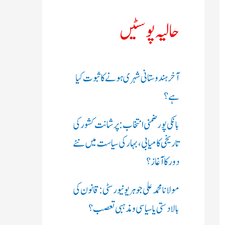
ک
حالیہ پوسٹیں
ر
ی
آخر ہندوستانی شہری ہونے کا ثبوت کیا
ں
ہے؟
:
بانکی پور ضمنی انتخاب: پرشانت کشور کی
تاریخی کامیابی، بہار کی سیاست میں نئے
دور کا آغاز؟
مولانا محمد علی جوہر یونیورسٹی: قانون کی
بالادستی یا سیاسی و مذہبی تعصب؟