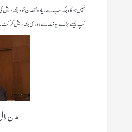
نہیں ہوگا، بلکہ سب سے زیادہ نقصان خود بنگلہ دیش ک
کپ جیسے بڑے ایونٹ سے دوری بنگلہ دیش کرکٹ کے 
مدن لال 