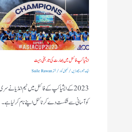
ایشیا کپ فائنل میں بھارت کی تاریخی جیت
/
/ از
ایک تبصرہ چھوڑیں
کھیل کود
Saile Rawan
2023 کے ایشیا کپ کے فائنل میں ٹیم انڈیا نے سری
کو آسانی سے شکست دے کر ٹائٹل اپنے نام کرلیا ہے۔