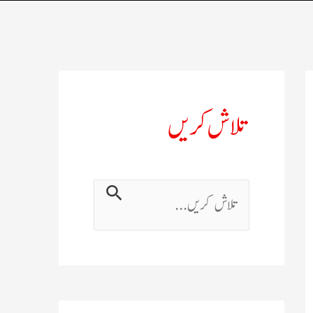
تلاش کریں
ت
ل
ا
ش