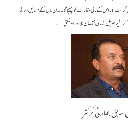
ی کرکٹ اور اس کے مالی مفادات کو پہنچے گا۔ مدن لال کے مطابق ورلڈ
لیے طویل المدتی نقصان ثابت ہو سکتی ہے۔
سابق بھارتی کرکٹر