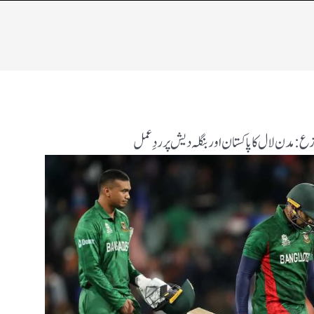
ع: مدن لال کا پاکستان اور بنگلہ دیش پر ردِ عمل