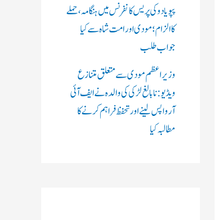
پپو یادو کی پریس کانفرنس میں ہنگامہ، حملے
کا الزام؛ مودی اور امت شاہ سے کیا
جواب طلب
وزیر اعظم مودی سے متعلق متنازع
ویڈیو: نابالغ لڑکی کی والدہ نے ایف آئی
آر واپس لینے اور تحفظ فراہم کرنے کا
مطالبہ کیا