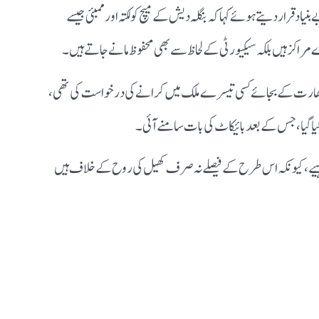
د قرار دیتے ہوئے کہا کہ بنگلہ دیش کے میچ کولکتہ اور ممبئی جیسے
کز ہیں بلکہ سیکیورٹی کے لحاظ سے بھی محفوظ مانے جاتے ہیں۔
چ بھارت کے بجائے کسی تیسرے ملک میں کرانے کی درخواست کی تھی،
ہیے، کیونکہ اس طرح کے فیصلے نہ صرف کھیل کی روح کے خلاف ہیں