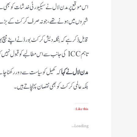
اس موقع پر مدن لال نے سیکیورٹی خدشات کو بھی بے بنیا
شہروں میں ہونے تھے، جو نہ صرف کرکٹ کے بڑے مرا
قابلِ ذکر ہے کہ بنگلہ دیش کرکٹ بورڈ نے اپنے می
تاہم ICC کی جانب سے اس مطالبے کو قبول نہیں کیا گیا، جس کے بعد بائیکاٹ کی بات سامنے آئی۔
مدن لال نے کہا
کہ کھیل کو سیاست سے دور رکھنا چا
بلکہ عالمی کرکٹ کو بھی نقصان پہنچاتے ہیں۔
Like this:
Loading...