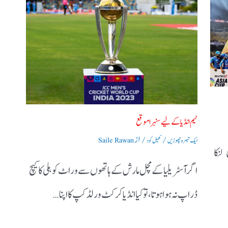
ٹیم انڈیا کے لیے سنہرا موقع
/
/ از
ایک تبصرہ چھوڑیں
کھیل کود
Saile Rawan
 لنکا
اگر آسٹریلیا کے مچل مارش کے ہاتھوں سے وراٹ کوہلی کا کیچ
ڈراپ نہ ہوا ہوتا ، تو کیا انڈیا کرکٹ ورلڈ کپ کا اپنا…