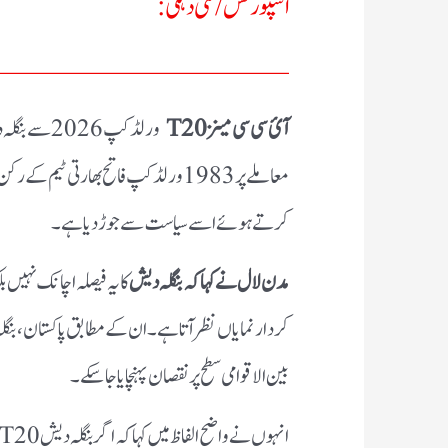
اسپورٹس/ نئی دہلی:
ـــــــــــــــــ
آئ سی سی مینز
T20
ورلڈ کپ 26
معاملے پر 1983 ورلڈ کپ فاتح بھارتی ٹی
کرتے ہوئے اسے سیاست سے جوڑ دیا ہے۔
مدن لال نے کہا کہ بنگلہ دیش
کا یہ فیصلہ اچانک نہیں 
کردار نمایاں نظر آتا ہے۔ ان کے مطابق پاکستان، بنگ
بین الاقوامی سطح پر نقصان پہنچایا جا سکے۔