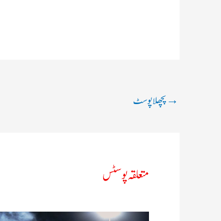
→
پچھلا پوسٹ
متعلقہ پوسٹس