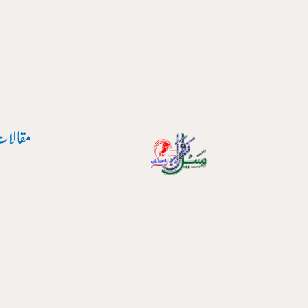
پوسٹ
واد
نیویگیشن
ر
ائیں۔
مقالات