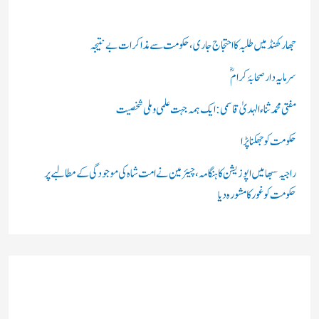
ی
ں
جھارکھنڈ میں طلبہ کا احتجاج جاری، حکومت سے مذاکرات بے نتیجہ
:
سرمایہ دار صحابۂ کرامؓ
مفتی محمد ثناء الہدیٰ قاسمی: ایک ہمہ جہت علمی و ملی شخصیت
حکومت کو جھکنا پڑا
راجیہ سبھا میں اپوزیشن کا ہنگامہ، چیئرمین نے امت شاہ کی موجودگی کے مطالبے پر
حکومت کو غور کا مشورہ دیا