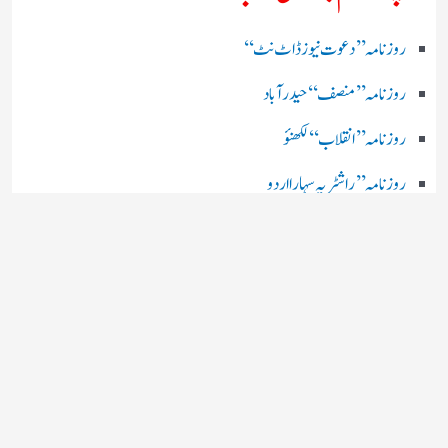
روز نامہ ’’ دعوت نیوز ڈاٹ نٹ‘‘
روزنامہ ’’ منصف‘‘ حیدر آباد
روزنامہ ’’ انقلاب‘‘ لکھنؤ
روز نامہ ’’راشٹریہ سہارا اردو
روزنامہ ’’اخبارمشرق‘‘ کولکاتا
روزنامہ ’’اعتماد‘‘ حیدرآباد
اردو نیوز ’’بی بی سی‘‘