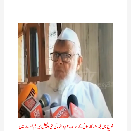
نوح میں بلڈوزر کاروائی کے خلاف جمعیۃ علماء کی نئی پٹیشن سپریم کورٹ میں