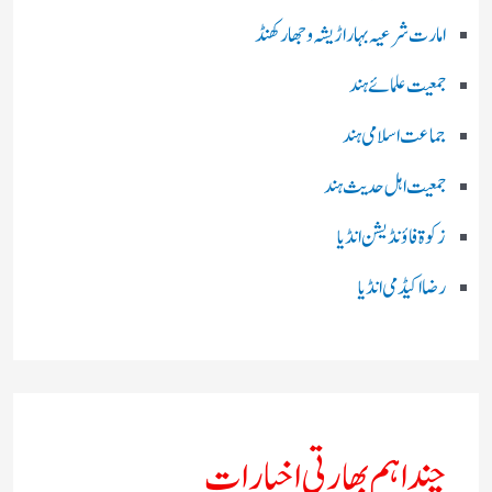
امارت شرعیہ بہار اڑیشہ و جھارکھنڈ
جمعیت علمائے ہند
جماعت اسلامی ہند
جمعیت اہل حدیث ہند
زکوۃ فاؤنڈیشن انڈیا
رضا اکیڈمی انڈیا
چند اہم بھارتی اخبارات