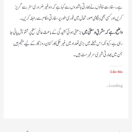
ہے۔ سفارت خانوں نے بھارتی باشندوں سے کہا ہے کہ وہ غیر ضروری سفر سے گریز
کریں اور کسی بھی ہنگامی صورتحال میں فوری طور پر سفارتی حکام سے رابطہ کریں۔
واضح رہے کہ مشرقِ وسطیٰ میں
بڑھتی ہوئی کشیدگی کے باعث عالمی سطح پر تشویش پائی جا
رہی ہے، کیونکہ اس خطے میں بڑی تعداد میں غیر ملکی کارکنان روزگار کے لیے مقیم ہیں
جن میں بھارتی شہری سرفہرست ہیں۔
Like this:
Loading...