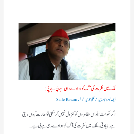
ملک میں نفرت کی آگ کو ہوا دے رہی ہے بی جے پی:
/
/ از
ایک تبصرہ چھوڑیں
ملکی خبریں
Saile Rawan
اگر حکومت جلوس مظاہروں کو کنٹرول نہیں کرسکتی تو اجازت کیوں دیتی
ہے:مایاوتی۔ ملک میں نفرت کی آگ کو ہوا دے رہی ہے بی جے…