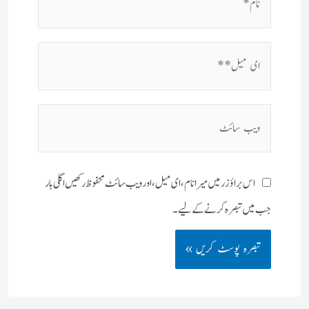
ای
میل**
ویب
سائٹ
اس براؤزر میں میرا نام، ای میل، اور ویب سائٹ محفوظ رکھیں اگلی بار
جب میں تبصرہ کرنے کےلیے۔