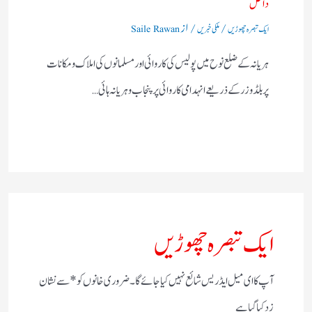
داخل
/
/ از
ایک تبصرہ چھوڑیں
ملکی خبریں
Saile Rawan
ہریانہ کے ضلع نوح میں پولیس کی کاروائی اور مسلمانوں کی املاک و مکانات
پر بلڈوزر کے ذریعے انہدامی کاروائی پر پنجاب و ہریانہ ہائی…
ایک تبصرہ چھوڑیں
آپ کا ای میل ایڈریس شائع نہیں کیا جائے گا۔
ضروری خانوں کو
*
سے نشان
زد کیا گیا ہے