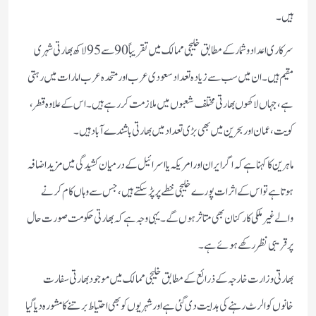
ہیں۔
سرکاری اعداد و شمار کے مطابق خلیجی ممالک میں تقریباً 90 سے 95 لاکھ بھارتی شہری
مقیم ہیں۔ ان میں سب سے زیادہ تعداد سعودی عرب اور متحدہ عرب امارات میں رہتی
ہے، جہاں لاکھوں بھارتی مختلف شعبوں میں ملازمت کر رہے ہیں۔ اس کے علاوہ قطر،
کویت، عمان اور بحرین میں بھی بڑی تعداد میں بھارتی باشندے آباد ہیں۔
ماہرین کا کہنا ہے کہ اگر ایران اور امریکہ یا اسرائیل کے درمیان کشیدگی میں مزید اضافہ
ہوتا ہے تو اس کے اثرات پورے خلیجی خطے پر پڑ سکتے ہیں، جس سے وہاں کام کرنے
والے غیر ملکی کارکنان بھی متاثر ہوں گے۔ یہی وجہ ہے کہ بھارتی حکومت صورت حال
پر قریبی نظر رکھے ہوئے ہے۔
بھارتی وزارت خارجہ کے ذرائع کے مطابق خلیجی ممالک میں موجود بھارتی سفارت
خانوں کو الرٹ رہنے کی ہدایت دی گئی ہے اور شہریوں کو بھی احتیاط برتنے کا مشورہ دیا گیا