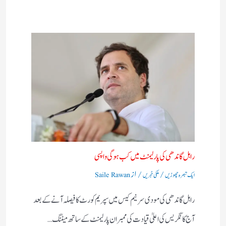
راہل گاندھی کی پارلیمنٹ میں کب ہوگی واپسی
/
/ از
ایک تبصرہ چھوڑیں
ملکی خبریں
Saile Rawan
راہل گاندھی کی مودی سرنیم کیس میں سپریم کورٹ کا فیصلہ آنے کے بعد
آج کانگریس کی اعلیٰ قیادت کی ممبران پارلیمنٹ کے ساتھ میٹنگ…