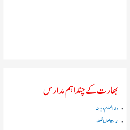
بھارت کے چند اہم مدارس
دارالعلوم دیوبند
ندوۃالعلما لکھنو