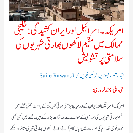
امریکہ۔اسرائیل اور ایران کشیدگی: خلیجی
ممالک میں مقیم لاکھوں بھارتی شہریوں کی
سلامتی پر تشویش
/
/ از
ایک تبصرہ چھوڑیں
ملکی خبریں
Saile Rawan
نئی دہلی، 28 فروری:
امریکہ، اسرائیل اور ایران کے درمیان
بڑھتی ہوئی کشیدگی کے باعث خلیجی خطے میں
مقیم بھارتی شہریوں کی سلامتی کے حوالے سے خدشات بڑھ گئے ہیں۔ خطے میں کسی بھی
ممکنہ فوجی تصادم کی صورت میں وہاں کام کرنے والے لاکھوں بھارتی شہری متاثر ہو سکتے