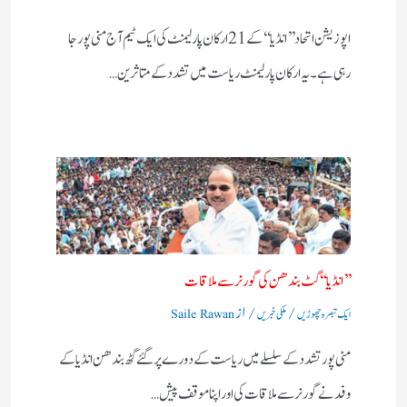
اپوزیشن اتحاد ’’ انڈیا‘‘ کے 21 ارکان پارلیمنٹ کی ایک ٹیم آج منی پور جا
رہی ہے۔ یہ ارکان پارلیمنٹ ریاست میں تشدد کے متاثرین…
’’ انڈیا‘‘ گٹ بندھن کی گورنر سے ملاقات
/
/ از
ایک تبصرہ چھوڑیں
ملکی خبریں
Saile Rawan
منی پور تشدد کے سلسلے میں ریاست کے دورے پر گئے گٹھ بندھن انڈیا کے
وفد نے گورنر سے ملاقات کی اور اپنا موقف پیش…