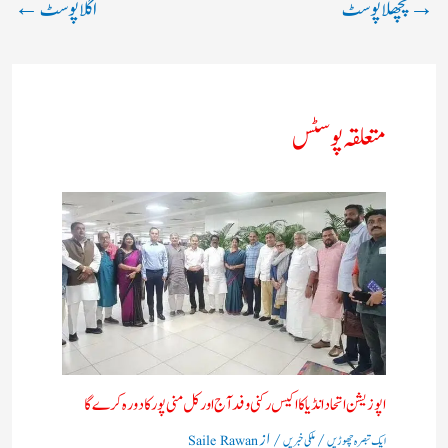
→
پچھلا پوسٹ
اگلا پوسٹ
←
متعلقہ پوسٹس
اپوزیشن اتحاد انڈیا کا اکیس رکنی وفد آج اور کل منی پور کا دورہ کرے گا
/
/ از
ایک تبصرہ چھوڑیں
ملکی خبریں
Saile Rawan