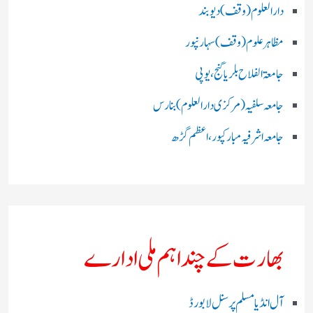
دارالعلوم (وقف)دیوبند
مظاہرعلوم (وقف)سہارنپور
جامعۃ الفلاح بلریاگنج،یوپی
جامعہ سلفیہ(مرکزی دارالعلوم )بنارس
جامعہ اشرفیہ مبارکپور،اعظم گڑھ
بھارت کے چند اہم ملی ادارے
آل انڈیا مسلم پرسنل لا بورڈ