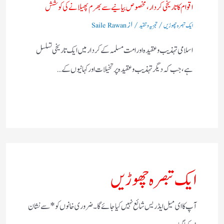
اقوام کا تاریخی کردار،مخصوص بیانیے سے بھرم پھیلانے کی کوشش
/
/ از
ایک تبصرہ چھوڑیں
تجزیہ و تنقید
Saile Rawan
اسلامی تہذیب و عقیدہ اور امت مسلمہ کے کردار میں ایک تاریخی تسلسل
ہے، جب کہ دیگر تہذیب و عقیدہ پر تخیلات اور کہانیوں کے…
ایک تبصرہ چھوڑیں
آپ کا ای میل ایڈریس شائع نہیں کیا جائے گا۔
ضروری خانوں کو
*
سے نشان