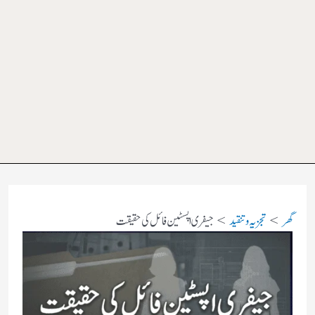
گھر
تجزیہ و تنقید
جیفری اپسٹین فائل کی حقیقت