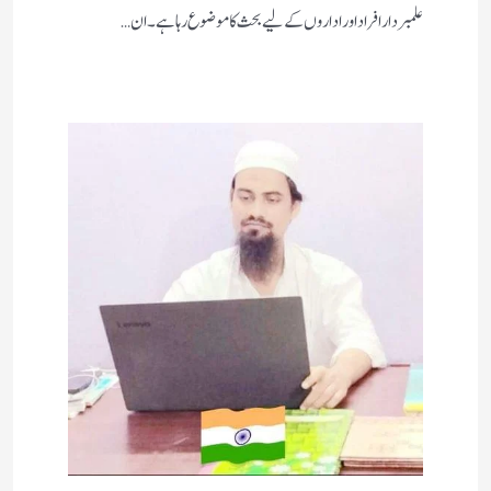
علمبردار افراد اور اداروں کے لیے بحث کا موضوع رہا ہے۔ ان…