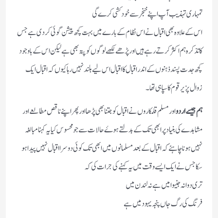
تمہاری تہذیب آپ اپنے خنجر سے خود کشی کرے گی
اس کے علاوہ بھی اقبال نے اس نظام کے بارے میں بہت کچھ پیشن گوئی کر دی ہے جس
کا تذکرہ ہم اکثر کرتے رہے ہیں اور پڑھے لکھے لوگوں کو پتہ بھی ہے لیکن اس کے باوجود
کچھ جدت پسند ذہنوں کے اندر اقبال کا اقبال اس لیے بلند نہیں رہا کیوں کہ اقبال ایک
زوال پزیر قوم کا سپاہی تھا ۔
ہم جیسے اردو
اور مسلم قلمکاروں نے اقبال کو جتنا بھی پڑھا اور پھر اپنے ناقص مطالعے اور
مشاہدے کی بنیاد پر ابھی تک کے بدلتے ہوۓ حالات سے جو محسوس کیا یہ کہنا مبالغہ
نہیں ہونا چاہئے کہ اقبال کے بعد مسلمانوں میں ابھی تک کوئی دوسرا اقبال نہیں پیدا ہو
سکا جس نے ایک ایسے وقت میں یہ کہنے کی جرات کی کہ
تری دوا نہ جنیوا میں ہے نہ لندن میں
فرنگ کی رگ جاں پنجہ یہود میں ہے