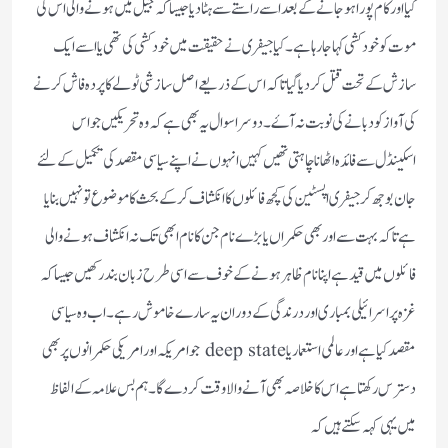
کیا اور کام پورا ہو جانے کے بعد اسے راستے سے ہٹا دیا جیسا کہ جیل میں ہونے والی اس کی
موت کو خودکشی کہا جارہا ہے ۔کیا جیفری نے حقیقت میں خودکشی کی تھی یا اسے ایک
سازش کے تحت قتل کر دیا گیا تاکہ اس کے ذریعے اصل سازشی ٹولے کا پردہ فاش کرنے
کی آواز کو دبانے کی نوبت نہ آۓ ۔دوسرا سوال یہ بھی ہے کہ وہ تحریکیں جو اس
اسکینڈل سے فائدہ اٹھانا چاہتی تھیں کہیں انہوں نے اپنے سیاسی مقصد کی تکمیل کے لئے
جان بوجھ کر جیفری اپسٹین کی کچھ فائلوں کا انکشاف کرکے بحث کا موضوع تو نہیں بنایا
ہے تاکہ بہت سے اور بھی حکمراں یا بڑے نام جن کا نام ابھی تک نہ انکشاف ہونے والی
فائلوں میں قید ہے اپنا نام ظاہر ہونے کے خوف سے اسی طرح زبان بند رکھیں جیسا کہ
غزہ پر اسرائیلی بمباری اور درندگی کے دوران یہ سارے خاموش رہے ۔اب وہ سیاسی
مقصد کیا ہے اور عالمی استعمار یا deep state جو امریکہ اور امریکی حکمرانوں پر بھی
دسترس رکھتا ہے اس کا خلاصہ بھی آنے والا وقت کر دے گا ۔ہم بس علامہ کے الفاظ
میں یہی کہہ سکتے ہیں کہ