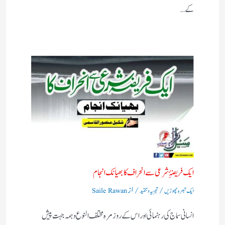
کے…
ایک فریضۂِ شرعی سے انحراف کا بھیانک انجام
/
/ از
ایک تبصرہ چھوڑیں
تجزیہ و تنقید
Saile Rawan
انسانی سماج کی رہنمائی اور اس کے روز مرہ مختلف النوع وہمہ جہت پیش