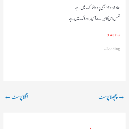
حادثہ وہ جو ابھی پردہ افلاک میں ہے
عکس اس کا میرے آئینہ ادراک میں ہے
Like this:
Loading...
→
پچھلا پوسٹ
اگلا پوسٹ
←