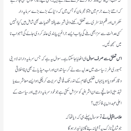
کہ سب اس فائل کا تذکرہ کرکے مزے لے رہے ہیں ۔اسی لیے ہمارا سوال بھی جائز ہے
کہ اتنے بڑے جرم میں مبتلا مجرمان کو جس میں کہ دنیا کے بڑے بڑے سرمایہ دار
حکمراں اور فلم انڈسٹری سے تعلق رکھنے والی شہرت یافتہ شخصیات بھی شامل ہیں کیا انہیں
کسی عدالت سے سزا بھی ملے گی یا اب ایسے جرائم پر پابندی عائد کر دی جاۓ گی ؟جواب نا
میں سمجھ لیں ۔
اس تعلق سے صرف سوال
ہی اٹھایا جاسکتا ہے ۔سوال یہ ہے کہ جس سرمایہ دارانہ لادینی
جمہوری طرز سیاست میں عدلیہ سے لے کر سیاستدان اور اب میڈیا نے بھی اپنا اخلاقی
وقار کھو دیا ہو یا جہاں تعلیمی نظام کے اندر تک فحاشی سرایت کر چکی ہو ایسے معاشرے یا
تہذیبی ڈھانچے سے ان اشرافیہ کو سزا مل سکتی ہے جو خود سرمایہ دار ہیں اور سیاست کے
اعلی عہدوں پر فائز ہیں ؟
علامہ اقبال نے
تو سو سال پہلے ہی کہ دیا تھا کہ
جو شاخ نازک پہ آشیانہ بنے گا ناپائیدار ہو گا