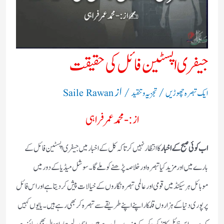
جیفری اپسٹین فائل کی حقیقت
/
/ از
ایک تبصرہ چھوڑیں
تجزیہ و تنقید
Saile Rawan
از:- محمد عمر فراہی
اب کوئی صبح کے اخبار
کا انتظار نہیں کرتا کہ کل کے اخبار میں جیفری اپسٹین فائل کے
بارے میں اور مزید کیا تبصرہ اور خلاصہ پڑھنے کو ملے گا ۔سوشل میڈیا کے دور میں
موبائل ہر سیکنڈ میں قومی اور عالمی تبصرہ نگاروں کے خیالات پیش کر دیتا ہے اور اس فائل
پر پوری دنیا کے ہزاروں قلمکار اپنے اپنے طریقے سے تبصرہ کر بھی رہے ہیں ۔یا یوں کہیں