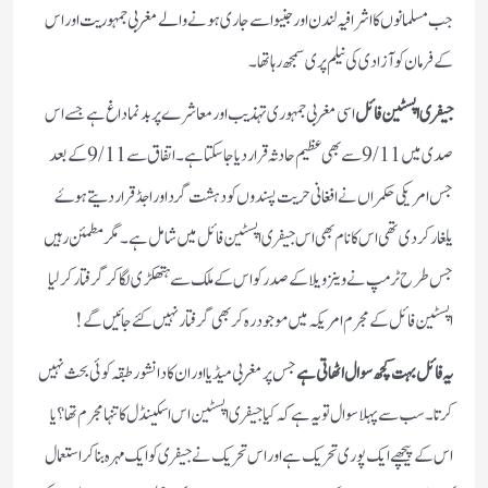
جب مسلمانوں کا اشرافیہ لندن اور جنیوا سے جاری ہونے والے مغربی جمہوریت اور اس
کے فرمان کو آزادی کی نیلم پری سمجھ رہا تھا۔
جیفری اپسٹین فائل
اسی مغربی جمہوری تہذیب اور معاشرے پر بدنما داغ ہے جسے اس
صدی میں 9/11 سے بھی عظیم حادثہ قرار دیا جاسکتا ہے ۔اتفاق سے 9/11 کے بعد
جس امریکی حکمراں نے افغانی حریت پسندوں کو دہشت گرد اور اجڈ قرار دیتے ہوۓ
یلغار کر دی تھی اس کا نام بھی اس جیفری اپسٹین فائل میں شامل ہے ۔مگر مطمئن رہیں
جس طرح ٹرمپ نے وینزویلا کے صدر کو اس کے ملک سے ہتھکڑی لگا کر گرفتار کر لیا
اپسٹین فائل کے مجرم امریکہ میں موجود رہ کر بھی گرفتار نہیں کئے جائیں گے !
یہ فائل بہت کچھ سوال اٹھاتی ہے
جس پر مغربی میڈیا اور ان کا دانشور طبقہ کوئی بحث نہیں
کرتا۔سب سے پہلا سوال تو یہ ہے کہ کیا جیفری اپسٹین اس اسکینڈل کا تنہا مجرم تھا ؟ یا
اس کے پیچھے ایک پوری تحریک ہے اور اس تحریک نے جیفری کو ایک مہرہ بنا کر استعمال