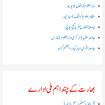
دارالعلوم (وقف)دیوبند
مظاہرعلوم (وقف)سہارنپور
جامعۃ الفلاح بلریاگنج،یوپی
جامعہ سلفیہ(مرکزی دارالعلوم )بنارس
جامعہ اشرفیہ مبارکپور،اعظم گڑھ
بھارت کے چند اہم ملی ادارے
آل انڈیا مسلم پرسنل لا بورڈ