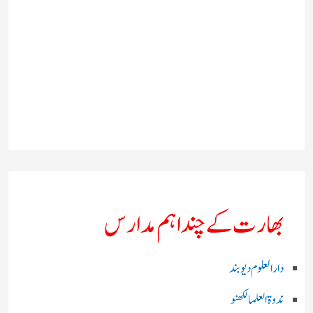
بھارت کے چند اہم مدارس
دارالعلوم دیوبند
ندوۃالعلما لکھنو