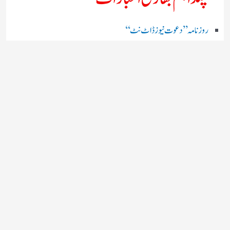
روز نامہ ’’ دعوت نیوز ڈاٹ نٹ‘‘
روزنامہ ’’ منصف‘‘ حیدر آباد
روزنامہ ’’ انقلاب‘‘ لکھنؤ
روز نامہ ’’راشٹریہ سہارا اردو
روزنامہ ’’اخبارمشرق‘‘ کولکاتا
روزنامہ ’’اعتماد‘‘ حیدرآباد
اردو نیوز ’’بی بی سی‘‘