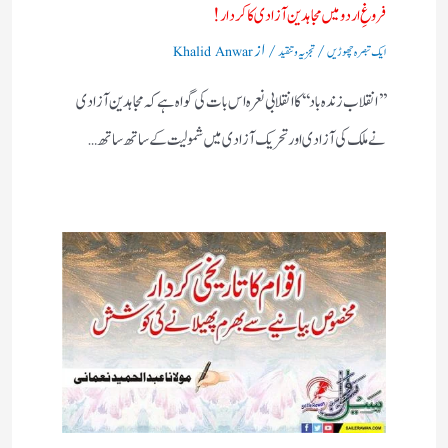
فروغِ اردو میں مجاہدین آزادی کا کردار!
/
/ از
ایک تبصرہ چھوڑیں
تجزیہ و تنقید
Khalid Anwar
’’انقلاب زندہ باد‘‘کا انقلابی نعرہ اس بات کی گواہ ہے کہ مجاہدین آزادی
نے ملک کی آزادی اور تحریک آزادی میں شمولیت کے ساتھ ساتھ…