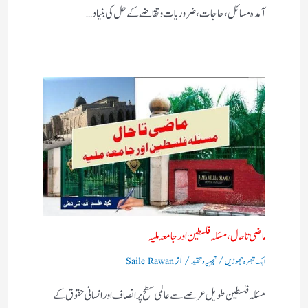
آمدہ مسائل ، حاجات ، ضروریات وتقاضے کے حل کی بنیاد…
ماضی تا حال، مسئلہ فلسطین اور جامعہ ملیہ
/
/ از
ایک تبصرہ چھوڑیں
تجزیہ و تنقید
Saile Rawan
مسئلہ فلسطین طویل عرصے سے عالمی سطح پر انصاف اور انسانی حقوق کے