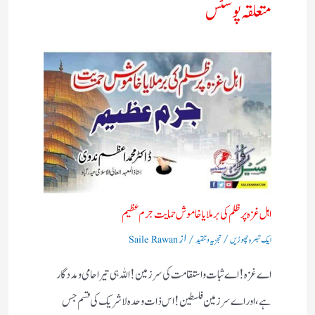
متعلقہ پوسٹس
اہل غزہ پر ظلم کی برملا یا خاموش حمایت جرم عظیم
/
/ از
ایک تبصرہ چھوڑیں
تجزیہ و تنقید
Saile Rawan
اے غزہ! اے ثبات واستقامت کی سرزمین! اللہ ہی تیرا حامی ومددگار
ہے، اور اے سرزمین فلسطین! اس ذات وحدہ لاشریک کی قسم جس