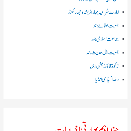
امارت شرعیہ بہار اڑیشہ و جھارکھنڈ
جمعیت علمائے ہند
جماعت اسلامی ہند
جمعیت اہل حدیث ہند
زکوۃ فاؤنڈیشن انڈیا
رضا اکیڈمی انڈیا
چند اہم بھارتی اخبارات