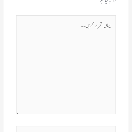
زد کیا گیا ہے
یہاں
تحریر
کریں۔۔
نام*