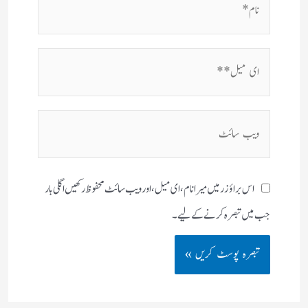
ای
میل**
ویب
سائٹ
اس براؤزر میں میرا نام، ای میل، اور ویب سائٹ محفوظ رکھیں اگلی بار
جب میں تبصرہ کرنے کےلیے۔