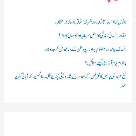
ی
ں
کانوڑ یاترا امن،قانون اور شہری حقوق کا سالانہ امتحان
:
وقت: انسانی زندگی کا اصل سرمایہ اور کامیابی کا راز !
انصاف پسند اور مظلوم برادرانِ وطن کے ساتھ مل کر جدوجہد
بتاؤ ہم یوم آزادی کیسے منائیں؟
شیخ حسینہ کی پریس کانفرنس کے بعد سابق بنگلہ دیشی کپتان شکیب الحسن کے آبائی گھر پر
حملہ