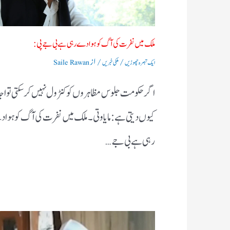
ملک میں نفرت کی آگ کو ہوا دے رہی ہے بی جے پی:
/
/ از
ایک تبصرہ چھوڑیں
ملکی خبریں
Saile Rawan
اگر حکومت جلوس مظاہروں کو کنٹرول نہیں کرسکتی تو 
کیوں دیتی ہے:مایاوتی۔ ملک میں نفرت کی آگ کو ہوا
رہی ہے بی جے…