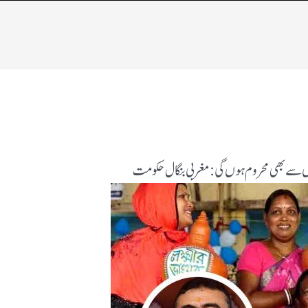
 سے بھی محروم ہوں گی: مغربی بنگال حکومت