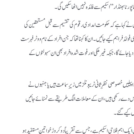
پورنا بھنڈار” اسکیم سے فائدہ نہیں اٹھا سکیں گی۔
پال نے کہا ہے کہ حکومت امدادی رقوم کی تقسیم سے قبل مستحقین کی
ائد فراہم کیے جائیں۔ ان کا کہنا تھا کہ جن افراد کے نام ووٹر فہرست
ا جائے گا، جبکہ غیر ملکی اور فوت شدہ افراد بھی ان سہولتوں کے
یں خصوصی نظرِ ثانی ٹریبونلز میں زیرِ سماعت ہیں یا جنہوں نے
C) کے تحت درخواستیں دے رکھی ہیں، ان کے معاملات الگ طریقے سے نمٹائے جائیں
یں کیے گئے۔
ایک اہم فلاحی اسکیم ہے، جس سے تقریباً دو کروڑ خواتین مستفید ہو