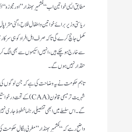
مطابق ایسی خواتین اب “لکشمیر بھنڈار” اور مجوزہ “انّا
ریاستی وزیر برائے خواتین و اطفال فلاح، اگنی مترا 
مکمل جانچ کرے گی تاکہ صرف اہل افراد کو ہی سرکاری فو
سے خارج ہو چکے ہیں، انہیں اسکیموں سے بھی الگ کر دی
حقدار نہیں ہوں گے۔
تاہم حکومت نے یہ وضاحت کی ہے کہ جن لوگوں کی اپیل
شہریت ترمیمی قانون (AA
گے۔ اس سلسلے میں ابھی تفصیلی رہنما خطوط جاری نہ
واضح رہے کہ “لکشمیر بھنڈار” مغربی بنگال حکومت کی 