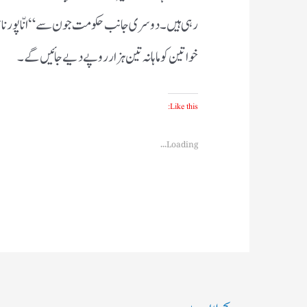
رہی ہیں۔ دوسری جانب حکومت جون سے “انّاپورنا ب
خواتین کو ماہانہ تین ہزار روپے دیے جائیں گے۔
Like this:
Loading...