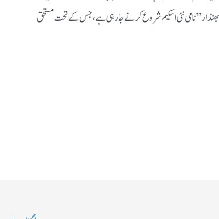
ھنڈار” نامی نئی اسکیم شروع کرنے جا رہی ہے، جس کے تحت مستحق