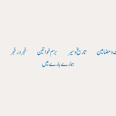
 و مضامین
تاریخ وسیر
بزم خواتین
خبر در خبر
و
ہمارے بارے میں