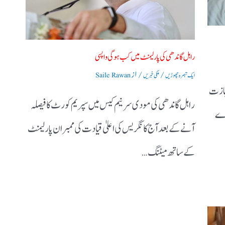
راہل گاندھی کی پارلیمنٹ میں کب ہوگی واپسی
/
/ از
ایک تبصرہ چھوڑیں
ملکی خبریں
Saile Rawan
اجازت
راہل گاندھی کی مودی سرنیم کیس میں سپریم کورٹ کا فیصلہ
 دے
آنے کے بعد آج کانگریس کی اعلیٰ قیادت کی ممبران پارلیمنٹ
کے ساتھ میٹنگ…