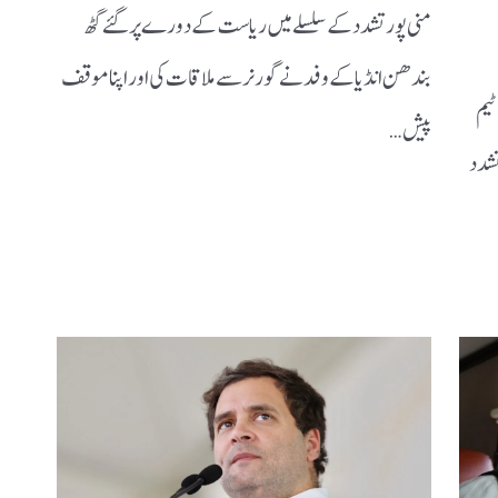
منی پور تشدد کے سلسلے میں ریاست کے دورے پر گئے گٹھ
بندھن انڈیا کے وفد نے گورنر سے ملاقات کی اور اپنا موقف
ایک ٹیم
پیش…
تشدد