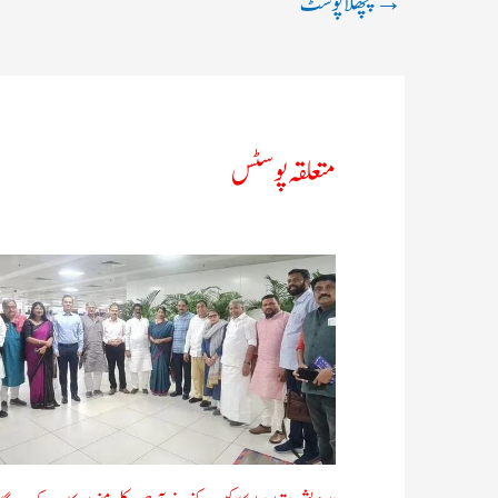
→
پچھلا پوسٹ
متعلقہ پوسٹس