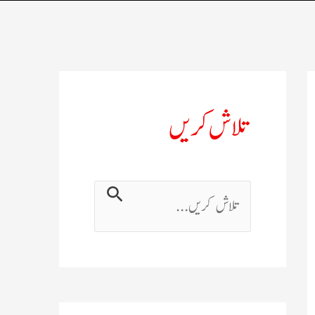
تلاش کریں
ت
ل
ا
ش