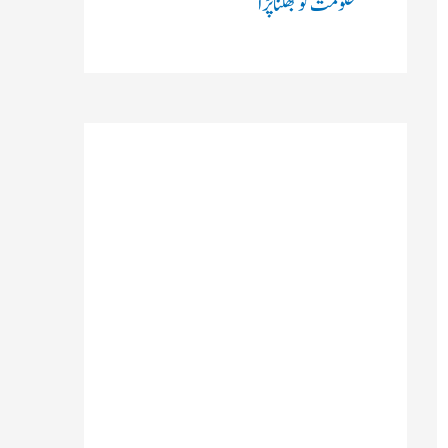
حکومت کو جھکنا پڑا