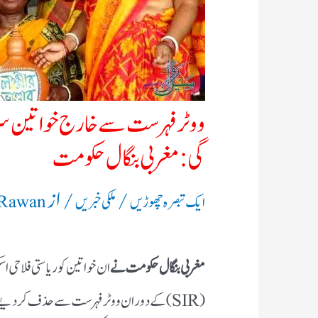
ووٹر فہرست سے خارج خواتین سر
گی: مغربی بنگال حکومت
/
/ از
ایک تبصرہ چھوڑیں
ملکی خبریں
 Rawan
مغربی بنگال حکومت نے
ان خواتین کو ریاستی فلاحی ا
(SIR) کے دوران ووٹر فہرست سے حذف کر دی