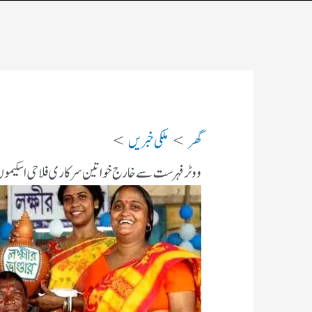
گھر
ملکی خبریں
ووٹر فہرست سے خارج خواتین سرکاری فلاحی اسکیموں