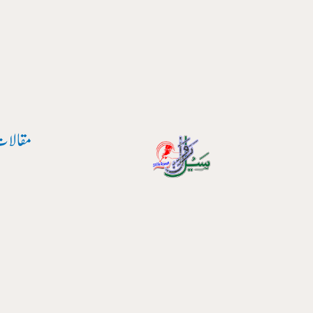
پوسٹ
واد
نیویگیشن
ر
ائیں۔
مقالات