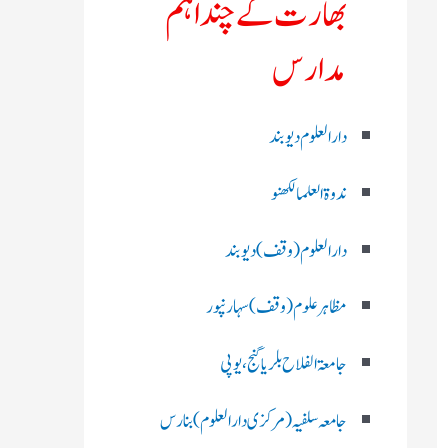
بھارت کے چند اہم
مدارس
دارالعلوم دیوبند
ندوۃالعلما لکھنو
دارالعلوم (وقف)دیوبند
مظاہرعلوم (وقف)سہارنپور
جامعۃ الفلاح بلریاگنج،یوپی
جامعہ سلفیہ(مرکزی دارالعلوم )بنارس