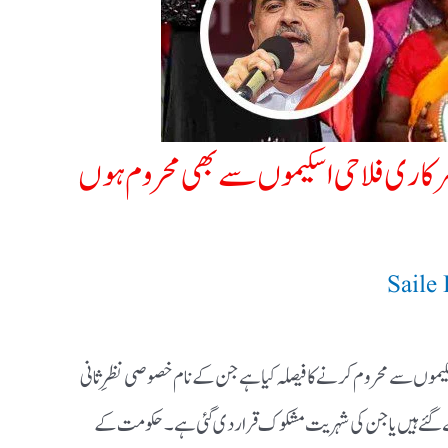
کاری فلاحی اسکیموں سے بھی محروم ہوں
Saile
سکیموں سے محروم کرنے کا فیصلہ کیا ہے جن کے نام خصوصی نظرِ ثانی
ے گئے ہیں یا جن کی شہریت مشکوک قرار دی گئی ہے۔ حکومت کے