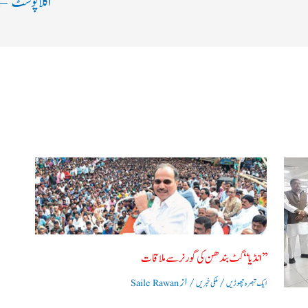
اگلا پوسٹ
←
’’ انڈیا‘‘ گٹ بندھن کی گورنر سے ملاقات
/
/ از
ایک تبصرہ چھوڑیں
ملکی خبریں
Saile Rawan