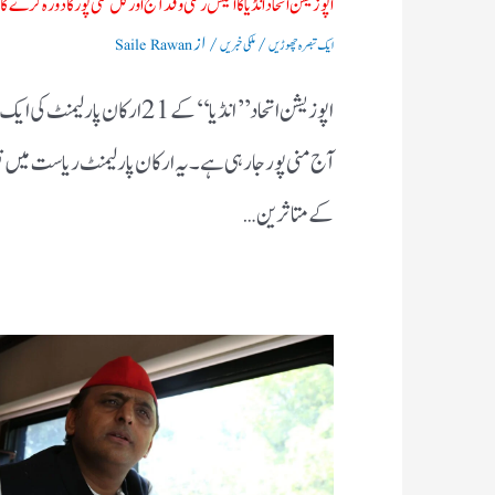
اپوزیشن اتحاد انڈیا کا اکیس رکنی وفد آج اور کل منی پور کا دورہ کرے گا
/
/ از
ایک تبصرہ چھوڑیں
ملکی خبریں
Saile Rawan
اپوزیشن اتحاد ’’ انڈیا‘‘ کے 21 ارکان پارلیمنٹ کی 
آج منی پور جا رہی ہے۔ یہ ارکان پارلیمنٹ ریاست میں 
کے متاثرین…