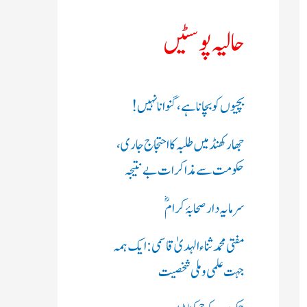
ک
حالیہ پوسٹیں
ر
ی
بچیوں کو بچانا ہے، گنوانا نہیں!
ں
جھارکھنڈ میں طلبہ کا احتجاج جاری،
:
حکومت سے مذاکرات بے نتیجہ
سرمایہ دار صحابۂ کرامؓ
مفتی محمد ثناء الہدیٰ قاسمی: ایک ہمہ
جہت علمی و ملی شخصیت