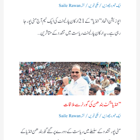
/
/ از
ایک تبصرہ چھوڑیں
ملکی خبریں
Saile Rawan
اپوزیشن اتحاد ’’ انڈیا‘‘ کے 21 ارکان پارلیمنٹ کی ایک ٹیم آج منی پور جا
رہی ہے۔ یہ ارکان پارلیمنٹ ریاست میں تشدد کے متاثرین…
’’ انڈیا‘‘ گٹ بندھن کی گورنر سے ملاقات
/
/ از
ایک تبصرہ چھوڑیں
ملکی خبریں
Saile Rawan
منی پور تشدد کے سلسلے میں ریاست کے دورے پر گئے گٹھ بندھن انڈیا کے