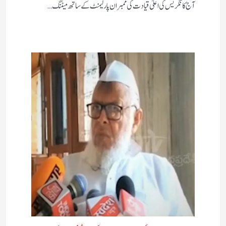
آج کانگریس کی اعلیٰ قیادت کی ممبران پارلیمنٹ کے ساتھ میٹنگ…