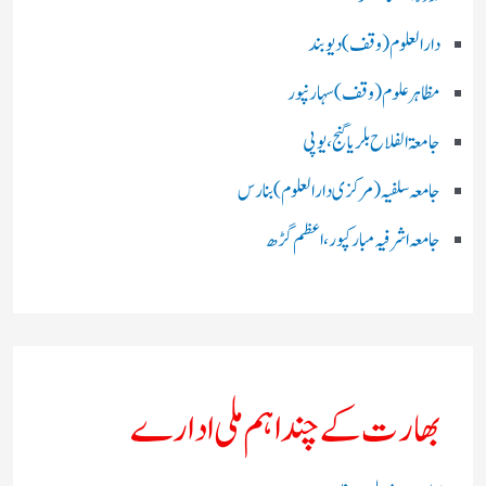
دارالعلوم (وقف)دیوبند
مظاہرعلوم (وقف)سہارنپور
جامعۃ الفلاح بلریاگنج،یوپی
جامعہ سلفیہ(مرکزی دارالعلوم )بنارس
جامعہ اشرفیہ مبارکپور،اعظم گڑھ
بھارت کے چند اہم ملی ادارے