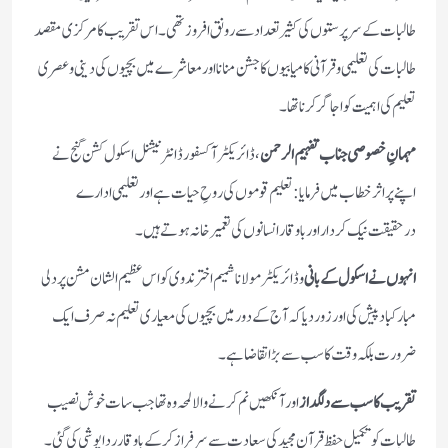
طالبات کے سرپرستوں کی کثیر تعداد سے رونق افروز تھی۔ اس تقریب کا مرکزی مقصد
طالبات کی تعلیمی و قرآنی کامیابیوں کا جشن منانا اور معاشرے میں بچیوں کی دینی و عصری
تعلیم کی اہمیت کو اجاگر کرنا تھا۔
مہمانِ خصوصی جناب تفہیم الرحمن
، ڈائریکٹر آکسفورڈ انٹرنیشنل اسکول کشن گنج نے
اپنے پراثر خطاب میں فرمایا: تعلیم قوموں کی روحِ حیات ہے اور تعلیمی ادارے
درحقیقت نیک کردار اور باوقار انسانوں کی تعمیر خانہ ہوتے ہیں۔
انہوں نے اسکول کے بانی
و ڈائریکٹر مولانا شمیم اختر ندوی کو اس عظیم الشان مشن پر دلی
مبارکباد پیش کی اور زور دیا کہ آج کے دور میں بچیوں کی معیاری تعلیم نہ صرف ایک
ضرورت بلکہ وقت کا سب سے بڑا تقاضا ہے۔
تقریب کا سب سے دلگداز
اور آنکھیں نم کرنے والا لمحہ وہ تھا جب سات خوش نصیب
طالبات کو تکمیلِ حفظِ قرآنِ مجید کی سعادت سے سرفراز کر کے باوقار رداپوشی کی گئی۔