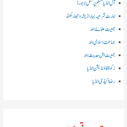
آل انڈیا مسلم پرسنل لا بورڈ
امارت شرعیہ بہار اڑیشہ و جھارکھنڈ
جمعیت علمائے ہند
جماعت اسلامی ہند
جمعیت اہل حدیث ہند
زکوۃ فاؤنڈیشن انڈیا
رضا اکیڈمی انڈیا