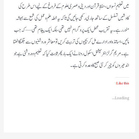
میں تعلیمِ نسواں، حفظِ قرآن اور دینی و عصری علوم کے فروغ کے لیے اس طرح کی
کاوشیں تسلسل کے ساتھ جاری رکھی جائیں گی تاکہ یہ خطہ علم و عمل کی شمع سے ہمیشہ
منور رہے۔یہ تقریب محض ایک پروگرام نہیں تھی، بلکہ ایک پیغام تھی—کہ جب
مائیں، اساتذہ اور ادارے مل کر بچیوں کی تربیت کریں تو معاشرہ روشنیوں سے جگمگا اٹھتا
ہے۔ مریم گرلز انٹرنیشنل اسکول روٹا نے ایک بار پھر ثابت کیا کہ تعلیم وہ روشنی ہے جو
اندھیروں کو چیر کر نئی صبح کا وعدہ کرتی ہے۔
Like this:
Loading...