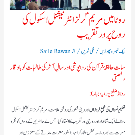
روٹا میں مریم گرلز انٹرنیشنل اسکول کی
روح پرور تقریب
/
/ از
ایک تبصرہ چھوڑیں
ملکی خبریں
Saile Rawan
سات حافظۂ قرآن کی رداپوشی اور سالِ آخر کی طالبات کو باوقار
رخصتی
روٹا (ضلع پورنیہ، بہار):
تعلیمِ نسواں کی شمعِ فروزاں
اور دینی شعور کی روشن علامت، مریم گرلز انٹرنیشنل اسکول
روٹا نے ایک شاندار اور روح پرور تقریب کا انعقاد کیا، جس نے حاضرین کے دلوں کو فخر و
مسرت سے بھر دیا۔ یہ محفل علماء کرام، دانشور حضرات، علاقے کے معززین اور