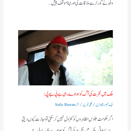
وفد نے گورنر سے ملاقات کی اور اپنا موقف پیش…
ملک میں نفرت کی آگ کو ہوا دے رہی ہے بی جے پی:
/
/ از
ایک تبصرہ چھوڑیں
ملکی خبریں
Saile Rawan
اگر حکومت جلوس مظاہروں کو کنٹرول نہیں کرسکتی تو اجازت کیوں دیتی
ہے:مایاوتی۔ ملک میں نفرت کی آگ کو ہوا دے رہی ہے بی جے…