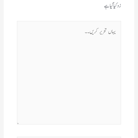
زد کیا گیا ہے
یہاں
تحریر
کریں۔۔