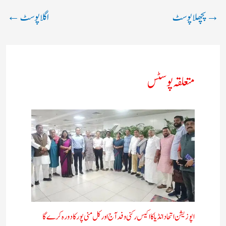
→
پچھلا پوسٹ
اگلا پوسٹ
←
متعلقہ پوسٹس
اپوزیشن اتحاد انڈیا کا اکیس رکنی وفد آج اور کل منی پور کا دورہ کرے گا