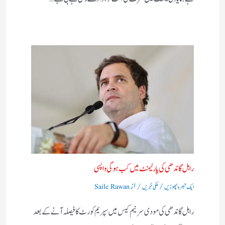
راہل گاندھی کی پارلیمنٹ میں کب ہوگی واپسی
/
/ از
ایک تبصرہ چھوڑیں
ملکی خبریں
Saile Rawan
راہل گاندھی کی مودی سرنیم کیس میں سپریم کورٹ کا فیصلہ آنے کے بعد