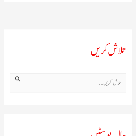
تلاش کریں
ت
ل
ا
ش
ک
حالیہ پوسٹیں