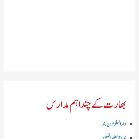
بھارت کے چند اہم مدارس
دارالعلوم دیوبند
ندوۃالعلما لکھنو