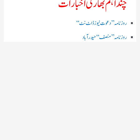
چند اہم بھارتی اخبارات
روز نامہ ’’ دعوت نیوز ڈاٹ نٹ‘‘
روزنامہ ’’ منصف‘‘ حیدر آباد
روزنامہ ’’ انقلاب‘‘ لکھنؤ
روز نامہ ’’راشٹریہ سہارا اردو
روزنامہ ’’اخبارمشرق‘‘ کولکاتا
روزنامہ ’’اعتماد‘‘ حیدرآباد
اردو نیوز ’’بی بی سی‘‘