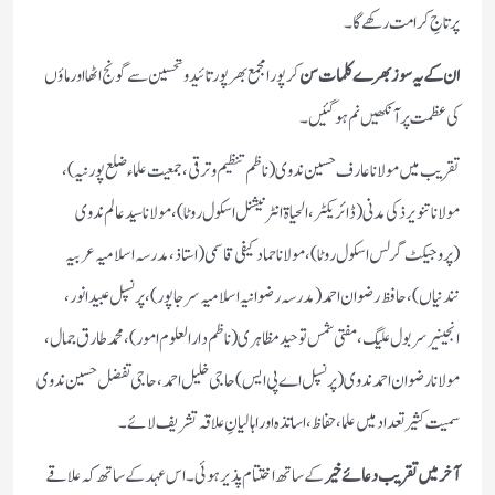
پر تاجِ کرامت رکھے گا۔
ان کے یہ سوز بھرے کلمات سن
کر پورا مجمع بھرپور تائید و تحسین سے گونج اٹھا اور ماؤں
کی عظمت پر آنکھیں نم ہو گئیں۔
تقریب میں مولانا عارف حسین ندوی (ناظم تنظیم و ترقی، جمعیت علماء ضلع پورنیہ)،
مولانا تنویر ذکی مدنی (ڈائریکٹر، الحیاۃ انٹرنیشنل اسکول روٹا)، مولانا سید عالم ندوی
(پروجیکٹ گرلس اسکول روٹا)، مولانا حماد کیفی قاسمی (استاذ، مدرسہ اسلامیہ عربیہ
نندنیاں)، حافظ رضوان احمد(مدرسہ رضوانیہ اسلامیہ سرجاپور)، پرنسپل عبید انور،
انجینیر سربول علیگ، مفتی شمس توحید مظاہری (ناظم دارالعلوم امور)، محمد طارق جمال،
مولانا رضوان احمد ندوی (پرنسپل اے پی ایس) حاجی خلیل احمد، حاجی تفضل حسین ندوی
سمیت کثیر تعداد میں علما، حفاظ، اساتذہ اور اہالیانِ علاقہ تشریف لائے۔
آخر میں تقریب دعائے خیر
کے ساتھ اختتام پذیر ہوئی۔ اس عہد کے ساتھ کہ علاقے