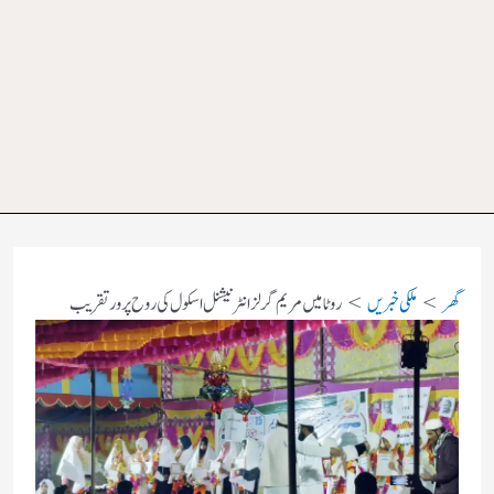
گھر
ملکی خبریں
روٹا میں مریم گرلز انٹرنیشنل اسکول کی روح پرور تقریب