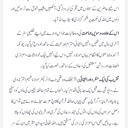
اس لمحے حاضرین کے سینوں میں فخر کی لہر دوڑ گئی، آنکھیں اشکِ شوق سے تر ہوئیں اور
دلوں میں اللہ کی نعمت پر شکر گزاری کا سیلاب امڈ آیا۔
اس کے علاوہ، دسویں جماعت
کی وہ طالبات جو اس ادارے میں اپنے تعلیمی سفر کے
آخری سال میں تھیں، انہیں انتہائی احترام اور محبت کے ساتھ الوداع کیا گیا۔ چونکہ
آئندہ جماعتوں کا انتظام یہاں موجود نہیں، اس لیے انہیں نیک خواہشات، اعزازی
انعامات اور روشن مستقبل کی دعاؤں کے ساتھ رخصت کیا گیا۔
تقریب کی ایک منفرد اور انتہائی
پراثر جھلک وہ تھی جب ڈائریکٹر مولانا شمیم اختر ندوی
نے رداپوشی سے قبل ایک جذباتی اقدام کیا۔ انہوں نے تمام حافظہ بچیوں کی ماؤں کو اسٹیج
پر بلایا اور فرمایا: اگر آج یہ ننھی بچیاں حافظہ قرآن کا تاجِ عزت سجائے ہوئے ہیں تو اس کا
اصل سہرا ان کی ماؤں کی راتوں کی نیند، دعاؤں کی گرمی اور قربانیوں کی چھاؤں کو جاتا
ہے۔ یہ مائیں بھی اس اعزاز کی برابر کی مستحق ہیں۔ اللہ تعالیٰ میدانِ حشر میں ان کے سر