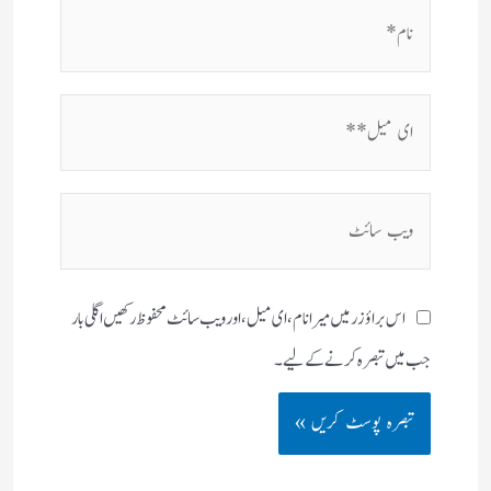
نام*
ای
میل**
ویب
سائٹ
اس براؤزر میں میرا نام، ای میل، اور ویب سائٹ محفوظ رکھیں اگلی بار
جب میں تبصرہ کرنے کےلیے۔