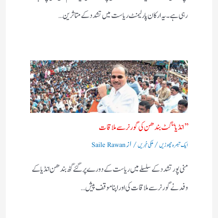
رہی ہے۔ یہ ارکان پارلیمنٹ ریاست میں تشدد کے متاثرین…
’’ انڈیا‘‘ گٹ بندھن کی گورنر سے ملاقات
/
/ از
ایک تبصرہ چھوڑیں
ملکی خبریں
Saile Rawan
منی پور تشدد کے سلسلے میں ریاست کے دورے پر گئے گٹھ بندھن انڈیا کے
وفد نے گورنر سے ملاقات کی اور اپنا موقف پیش…