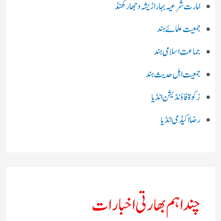
امارت شرعیہ بہار اڑیشہ و جھارکھنڈ
جمعیت علمائے ہند
جماعت اسلامی ہند
جمعیت اہل حدیث ہند
زکوۃ فاؤنڈیشن انڈیا
رضا اکیڈمی انڈیا
چند اہم بھارتی اخبارات