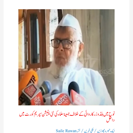
نوح میں بلڈوزر کاروائی کے خلاف جمعیۃ علماء کی نئی پٹیشن سپریم کورٹ میں
داخل
/
/ از
ایک تبصرہ چھوڑیں
ملکی خبریں
Saile Rawan