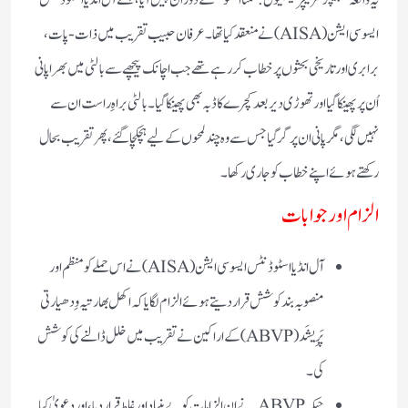
ایسوسی ایشن (AISA) نے منعقد کیا تھا۔ عرفان حبیب تقریب میں ذات-پات،
برابری اور تاریخی بحثوں پر خطاب کر رہے تھے جب اچانک پیچھے سے بالٹی میں بھرا پانی
اُن پر پھینکا گیا اور تھوڑی دیر بعد کچرے کا ڈبہ بھی پھینکا گیا۔ بالٹی براہِ راست ان سے
نہیں لگی، مگر پانی ان پر گر گیا جس سے وہ چند لمحوں کے لیے ہچکچا گئے، پھر تقریب بحال
رکھتے ہوئے اپنے خطاب کو جاری رکھا۔
الزام اور جوابات
آل انڈیا اسٹوڈنٹس ایسوسی ایشن (AISA) نے اس حملے کو منظم اور
منصوبہ بند کوشش قرار دیتے ہوئے الزام لگایا کہ اکھل بھارتیہ وِدھیارتی
پَرِیشَد (ABVP) کے اراکین نے تقریب میں خلل ڈالنے کی کوشش
کی۔
جبکہ ABVP نے ان الزامات کو بے بنیاد اور غلط قرار دیا، اور دعویٰ کیا