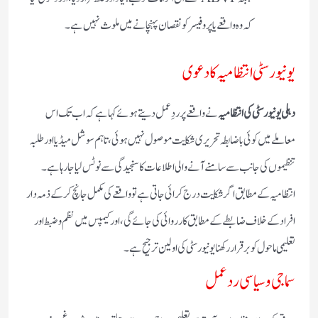
کہ وہ واقعے یا پروفیسر کو نقصان پہنچانے میں ملوث نہیں ہے۔
یونیورسٹی انتظامیہ کا دعوی
دہلی یونیورسٹی کی انتظامیہ
نے واقعے پر ردِعمل دیتے ہوئے کہا ہے کہ اب تک اس
معاملے میں کوئی باضابطہ تحریری شکایت موصول نہیں ہوئی، تاہم سوشل میڈیا اور طلبہ
تنظیموں کی جانب سے سامنے آنے والی اطلاعات کا سنجیدگی سے نوٹس لیا جا رہا ہے۔
انتظامیہ کے مطابق اگر شکایت درج کرائی جاتی ہے تو واقعے کی مکمل جانچ کر کے ذمہ دار
افراد کے خلاف ضابطے کے مطابق کارروائی کی جائے گی، اور کیمپس میں نظم و ضبط اور
تعلیمی ماحول کو برقرار رکھنا یونیورسٹی کی اولین ترجیح ہے۔
سماجی و سیاسی ردعمل