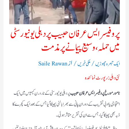
پروفیسر ایس عرفان حبیب پر دہلی یونیورسٹی
میں حملہ، وسیع پیمانے پر مذمت
/
/ از
ایک تبصرہ چھوڑیں
ملکی خبریں
Saile Rawan
نئی دہلی: رپورٹ نمائندہ
نامور مورخ پروفیسر ایس عرفان حبیب
پر دہلی یونیورسٹی کے ناردرن کیمپس میں ایک
احتجاجی یا ادبی تقریب کے دوران پانی سے بھرا بالٹی پھینکا گیا جس کے بعد ایک کچرے کا
ڈبہ بھی پھینکا گیا، جس سے ان کی تقریر متاثر ہوئی۔
یہ واقعہ "پیپلز لٹریچر فیسٹیول: سَمَتا اُتسو ” کے دوران پیش آیا، جسے آل انڈیا اسٹوڈنٹس