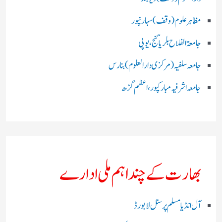
مظاہرعلوم (وقف)سہارنپور
جامعۃ الفلاح بلریاگنج،یوپی
جامعہ سلفیہ(مرکزی دارالعلوم )بنارس
جامعہ اشرفیہ مبارکپور،اعظم گڑھ
بھارت کے چند اہم ملی ادارے
آل انڈیا مسلم پرسنل لا بورڈ