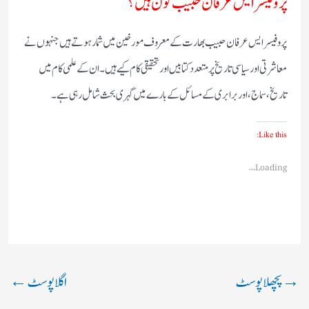
پروفیسر ایس عرفان حبیب کون ہیں؟
پروفیسر ایس عرفان حبیب بھارت کے معروف مورخین میں شمار ہوتے ہیں جنہوں نے
معاشرتی اور سیاسی تاریخ پر متعدد کتابیں اور تحقیقی کام کیے ہیں۔ ان کے علمی کام میں
تاریخ، سماج، اور برابری کے مسائل کے بارے میں گہری بحث شامل رہی ہے۔
Like this:
Loading...
→
پچھلا پوسٹ
اگلا پوسٹ
←