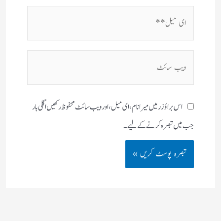
ای
میل**
ویب
سائٹ
اس براؤزر میں میرا نام، ای میل، اور ویب سائٹ محفوظ رکھیں اگلی بار
جب میں تبصرہ کرنے کےلیے۔