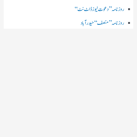
روز نامہ ’’ دعوت نیوز ڈاٹ نٹ‘‘
روزنامہ ’’ منصف‘‘ حیدر آباد
روزنامہ ’’ انقلاب‘‘ لکھنؤ
روز نامہ ’’راشٹریہ سہارا اردو
روزنامہ ’’اخبارمشرق‘‘ کولکاتا
روزنامہ ’’اعتماد‘‘ حیدرآباد
اردو نیوز ’’بی بی سی‘‘