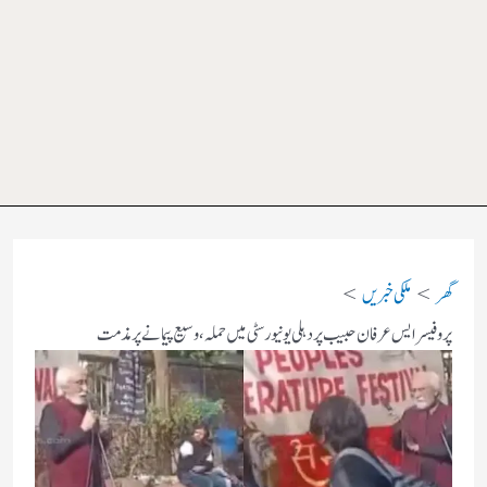
گھر
ملکی خبریں
پروفیسر ایس عرفان حبیب پر دہلی یونیورسٹی میں حملہ، وسیع پیمانے پر مذمت