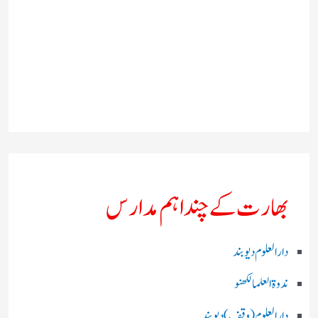
بھارت کے چند اہم مدارس
دارالعلوم دیوبند
ندوۃالعلما لکھنو
دارالعلوم (وقف)دیوبند