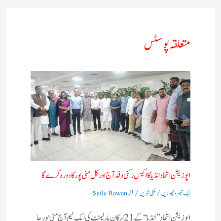
متعلقہ پوسٹس
اپوزیشن اتحاد انڈیا کا اکیس رکنی وفد آج اور کل منی پور کا دورہ کرے گا
/
/ از
ایک تبصرہ چھوڑیں
ملکی خبریں
Saile Rawan
اپوزیشن اتحاد ’’ انڈیا‘‘ کے 21 ارکان پارلیمنٹ کی ایک ٹیم آج منی پور جا