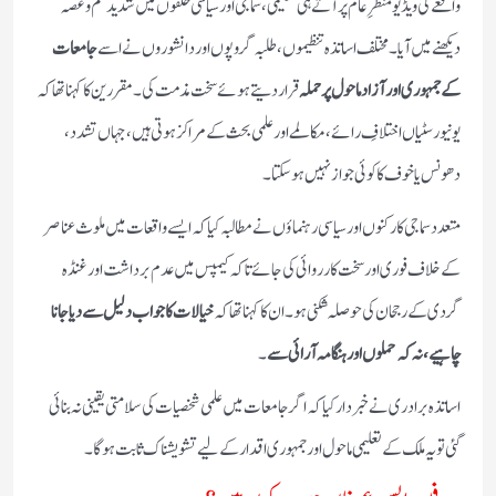
واقعے کی ویڈیو منظرِ عام پر آتے ہی تعلیمی، سماجی اور سیاسی حلقوں میں شدید غم و غصہ
دیکھنے میں آیا۔ مختلف اساتذہ تنظیموں، طلبہ گروپوں اور دانشوروں نے اسے
جامعات
کے جمہوری اور آزاد ماحول پر حملہ
قرار دیتے ہوئے سخت مذمت کی۔ مقررین کا کہنا تھا کہ
یونیورسٹیاں اختلافِ رائے، مکالمے اور علمی بحث کے مراکز ہوتی ہیں، جہاں تشدد،
دھونس یا خوف کا کوئی جواز نہیں ہو سکتا۔
متعدد سماجی کارکنوں اور سیاسی رہنماؤں نے مطالبہ کیا کہ ایسے واقعات میں ملوث عناصر
کے خلاف فوری اور سخت کارروائی کی جائے تاکہ کیمپس میں عدم برداشت اور غنڈہ
گردی کے رجحان کی حوصلہ شکنی ہو۔ ان کا کہنا تھا کہ
خیالات کا جواب دلیل سے دیا جانا
چاہیے، نہ کہ حملوں اور ہنگامہ آرائی سے
۔
اساتذہ برادری نے خبردار کیا کہ اگر جامعات میں علمی شخصیات کی سلامتی یقینی نہ بنائی
گئی تو یہ ملک کے تعلیمی ماحول اور جمہوری اقدار کے لیے تشویشناک ثابت ہوگا۔