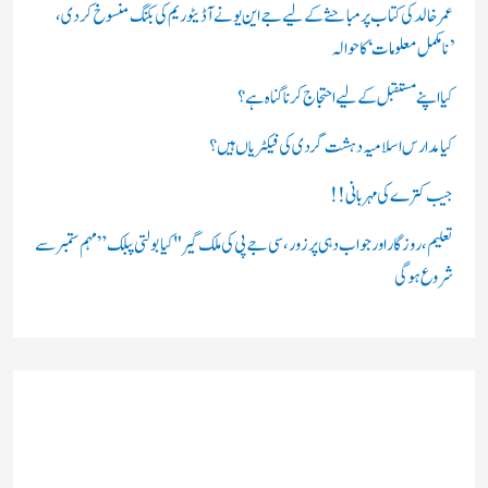
ں
عمر خالد کی کتاب پر مباحثے کے لیے جے این یو نے آڈیٹوریم کی بکنگ منسوخ کردی،
’نامکمل معلومات‘ کا حوالہ
:
کیا اپنے مستقبل کے لیے احتجاج کرنا گناہ ہے؟
کیا مدارس اسلامیہ دہشت گردی کی فیکٹریاں ہیں؟
جیب کترے کی مہربانی !!
تعلیم، روزگار اور جواب دہی پر زور، سی جے پی کی ملک گیر "کیا بولتی پبلک” مہم ستمبر سے
شروع ہوگی