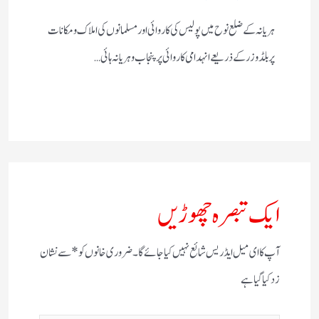
ہریانہ کے ضلع نوح میں پولیس کی کاروائی اور مسلمانوں کی املاک و مکانات
پر بلڈوزر کے ذریعے انہدامی کاروائی پر پنجاب و ہریانہ ہائی…
ایک تبصرہ چھوڑیں
آپ کا ای میل ایڈریس شائع نہیں کیا جائے گا۔
ضروری خانوں کو
*
سے نشان
زد کیا گیا ہے