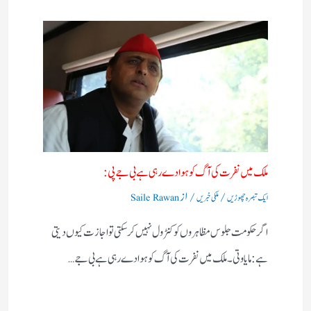
ملک میں نفرت کی آگ کو ہوا دے رہی ہے بی جے پی:
/
/ از
ایک تبصرہ چھوڑیں
ملکی خبریں
Saile Rawan
اگر حکومت جلوس مظاہروں کو کنٹرول نہیں کرسکتی تو اجازت کیوں دیتی
ہے:مایاوتی۔ ملک میں نفرت کی آگ کو ہوا دے رہی ہے بی جے…