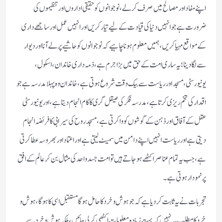
اپنے مفاد اور مصالح میں صرف کر لے، نوجوانوں کو حقیقی اداروں اور تنظیموں کی
ضرورت ہے جو انہیں دنیا کی قیادت کے لیے تیار کریں اور انہیں عمل اور ساجھے داری
کے مواقع مہیا کریں، ہمیں معلوم ہونا چاہیے کہ نوجوانوں کو حاشیے پر لے آنا اور دیوار
سے لگا دینا؛ یہ ساری امت کے حق میں بڑا جرم ہے، ذمہ داری خاندان، اسکول،
یونیورسٹی، مسجد اور ریاست سے بیک وقت شروع ہوتی ہے، خاندان وہ پہلا مدرسہ ہے جو
اقدار کی تخم ریزی کرتا ہے، مدرسہ فکر کی صیقل گری کا کام انجام دیتا ہے، اور یونیورسٹی
عقل کے آفاق اور ذہن کے گوشوں کو وا کرتی ہے، مسجد روح کی سیرابی کا فریضہ انجام
دیتی ہے اور ریاست انہیں اپنے دامن میں سمیٹ لیتی ہے اور اعتماد اور بھروسہ عطا کرتی
ہے، جب یہ تمام عناصر اکٹھے ہو جاتے ہیں تو امت جسد واحد کی مثال بن کر عالم کے افق
پر نمودار ہوتی ہے۔
تجربات نے یہ ثابت کر دیا ہے کہ جو ہوش و خرد کا حامل ہوگا مستقبل اسی کا ہوگا، ہوش و
خرد کا مطلب یہ نہیں کہ بہت زیادہ معلومات اکٹھی کر لی جائیں، بلکہ ہوش و خرد سے