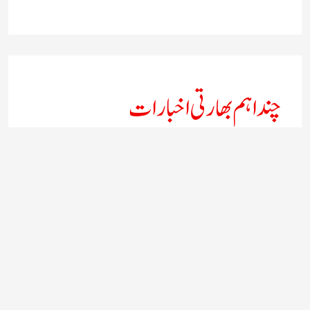
چند اہم بھارتی اخبارات
روز نامہ ’’ دعوت نیوز ڈاٹ نٹ‘‘
روزنامہ ’’ منصف‘‘ حیدر آباد
روزنامہ ’’ انقلاب‘‘ لکھنؤ
روز نامہ ’’راشٹریہ سہارا اردو
روزنامہ ’’اخبارمشرق‘‘ کولکاتا
روزنامہ ’’اعتماد‘‘ حیدرآباد