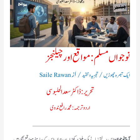
نوجواں مسلم: مواقع اور چیلنجز
/
/ از
ایک تبصرہ چھوڑیں
تجزیہ و تنقید
Saile Rawan
تحریر: ڈاکٹر سعد الحلبوسی
اردو ترجمہ: محمد رافع ندوی
ــــــــــــــــــــــــــ
آج نوجوان
اس بدلتے زمانے کی دہلیز پر کھڑا ہے، جہاں اس کے سامنے مواقع بھی ہیں