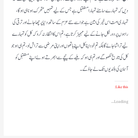
دیں کہ تمہارے سامنے تمہارا مستقبل ہے جس کے لیے تمہیں متحرک ہونا ہی ہوگا،
تمہاری امت اس خیر کی امین ہے جو اسے نئے عزم کے ساتھ دنیا پر چھا جانے اور ترقی کی
راہوں پر دور نکل جانے کے لیے مہمیز کرتا ہے، تم اس کا انتظار نہ کرو کہ کل کو تمہارے
لیے تراشا جائے گا بلکہ تم خود اپنا کل اپنے ہاتھوں اور اپنی مرضی سے تراش لو ، تم ہی ہو جو
کل کی تاریخ لکھو گے اور تم ہی ہو کہ ملبے کے نیچے سے ابھرتے ہوئے اپنے مستقبل کو
آسمان کی بلندیوں تک لے جاؤ گے۔
Like this:
Loading...