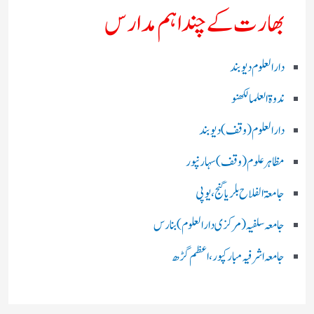
بھارت کے چند اہم مدارس
دارالعلوم دیوبند
ندوۃالعلما لکھنو
دارالعلوم (وقف)دیوبند
مظاہرعلوم (وقف)سہارنپور
جامعۃ الفلاح بلریاگنج،یوپی
جامعہ سلفیہ(مرکزی دارالعلوم )بنارس
جامعہ اشرفیہ مبارکپور،اعظم گڑھ