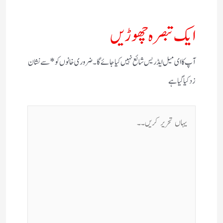
ایک تبصرہ چھوڑیں
آپ کا ای میل ایڈریس شائع نہیں کیا جائے گا۔
ضروری خانوں کو
*
سے نشان
زد کیا گیا ہے
یہاں
تحریر
کریں۔۔