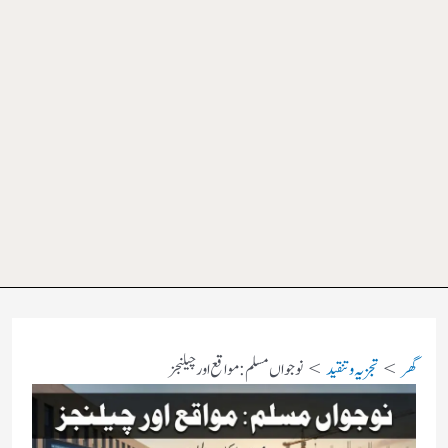
گھر
تجزیہ و تنقید
نوجواں مسلم: مواقع اور چیلنجز