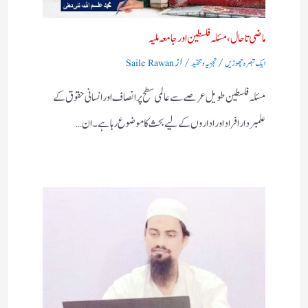
ماضی تا حال، مسئلہ فلسطین اور جامعہ ملیہ
/
/ از
ایک تبصرہ چھوڑیں
تجزیہ و تنقید
Saile Rawan
مسئلہ فلسطین طویل عرصے سے عالمی سطح پر انصاف اور انسانی حقوق کے
علمبردار افراد اور اداروں کے لیے بحث کا موضوع رہا ہے۔ ان…