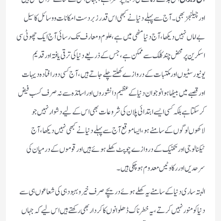
اور چیلنجز بھی۔ آج سے پہلے دنیا نے کبھی اس قدر زبردست امکانات و وسائل کا سیل
بے اماں نہیں دیکھا، آج دنیا مٹھی میں ہے، علوم و معارف تک رسائی آج ایک چھوٹی سی
اسکرین پر محض چند کلک سے ممکن ہے، جس کے ذریعے دنیا کی ترقی یافتہ اور قدیم
یونیورسٹیوں اور مکتبات کے دروازے کھلتے چلے جاتے ہیں، آج کسی دور افتادہ دیہات
اور قصبے میں بیٹھا ہوا نوجوان دنیا کے عظیم دانشوروں اور اساتذہ سے نہ صرف کسب فیض
کرسکتا ہے بلکہ کسی ایسے ابتدائی پلان کی شروعات بھی اس کے لیے دشوار نہیں جو
لاکھوں لوگوں کے سامنے ہو، ایسا موقع آج سے پہلے دنیا نے کبھی نہیں دیکھا، آج
ٹیکنالوجی اور تکنیک کے دروازے چوپٹ کھلے ہوئے ہیں اور قوموں کے درمیان کی
سرحدیں اور رکاوٹیں معدوم ہو چکی ہیں۔
البتہ ساری دنیا کے سامنے یہ کھلے ہوئے دریچے صرف خیر وبہبود ہی کی شعاعوں ہی سے
دنیا کو منور نہیں کرتے، یہ خطرناک ڈھلوانوں کا کردار بھی رکھتے ہیں اس لیے کہ جہاں