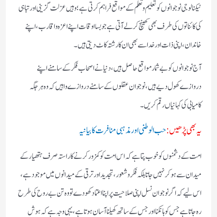
ٹیکنالوجی نوجوانوں کو تعلیم و تعلم کے مواقع فراہم کرتی ہے؛ وہیں عزلت گزینی اور تباہی
کی کائناتوں کی طرف بھی کھینچ کر لے آتی ہے جو بسا اوقات اپنے اعزہ واقارب، اپنے
خاندان، اپنی ذات اور خدا سے بھی ان کا رشتہ کاٹ دیتی ہیں۔
آج نوجوانوں کو بے شمار مواقع حاصل ہیں، دنیا نے اصحاب فکر کے سامنے اپنے
دروازے کھول دیے ہیں، نوجوان عقلوں کے سامنے دروازے وا ہیں کہ وہ ہر جگہ
کامیابی کی کہانیاں رقم کریں۔
یہ بھی پڑھیں:
حب الوطنی اور مذہبی منافرت کا بیانیہ
امت کے دشمنوں کو خوب پتا ہے کہ اس امت کو کمزور کرنے کا راستہ صرف ہتھیار کے
میدان سے ہوکر نہیں جاتا بلکہ فکروشعور، تجدید اور ترقی کے میدانوں میں موجود ہے،
اس لیے کہ اگر نوجوان نسل اپنی صلاحیت پر اپنا اعتماد کھو دے تو وہ تن بے روح کی طرح
رہ جاتا ہے جس کو ہانکنا اور جس کے ساتھ کھیلنا آسان ہوتا ہے، یہی وجہ ہے کہ ہوش