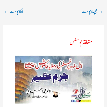
→
پچھلا پوسٹ
اگلا پوسٹ
←
متعلقہ پوسٹس