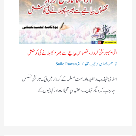
اقوام کا تاریخی کردار،مخصوص بیانیے سے بھرم پھیلانے کی کوشش
/
/ از
ایک تبصرہ چھوڑیں
تجزیہ و تنقید
Saile Rawan
اسلامی تہذیب و عقیدہ اور امت مسلمہ کے کردار میں ایک تاریخی تسلسل
ہے، جب کہ دیگر تہذیب و عقیدہ پر تخیلات اور کہانیوں کے…