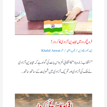
فروغِ اردو میں مجاہدین آزادی کا کردار!
/
/ از
ایک تبصرہ چھوڑیں
تجزیہ و تنقید
Khalid Anwar
’’انقلاب زندہ باد‘‘کا انقلابی نعرہ اس بات کی گواہ ہے کہ مجاہدین آزادی
نے ملک کی آزادی اور تحریک آزادی میں شمولیت کے ساتھ ساتھ…