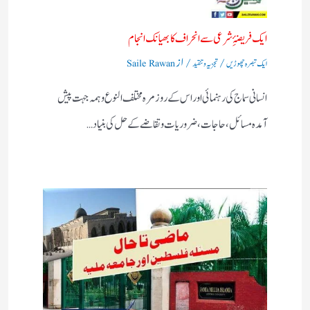
ایک فریضۂِ شرعی سے انحراف کا بھیانک انجام
/
/ از
ایک تبصرہ چھوڑیں
تجزیہ و تنقید
Saile Rawan
انسانی سماج کی رہنمائی اور اس کے روز مرہ مختلف النوع وہمہ جہت پیش
آمدہ مسائل ، حاجات ، ضروریات وتقاضے کے حل کی بنیاد…