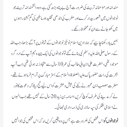
مندانہ اور مؤمنانہ تربیت کی ضرورت آج بے پناہ بڑھ گئی ہے، وہ دانشمندانہ تربیت جو
نوجوانوں میں شعور بیدار کرے اور مغرب کی اندھی تقلید اور ماضی کی گم گشتہ راہوں
میں کھو جانے سے ان کو محفوظ رکھے۔
ہمیں یاد رکھنا چاہیے کہ ہمارا دین اسلام نوخیز نوجوانوں کے شانوں پر آگے بڑھا، جب اللہ
کے رسول صلی اللہ علیہ وسلم نبی بنائے گئے تو نوجوانوں کی ایک چیدہ ٹیم آپ کے ارد گرد
موجود تھی، حضرت علی ابن ابی طالب کی عمر 10 سال سے متجاوز نہ ہوئی تھی جب آپ
ہجرت کی رات حضور پاک علیہ الصلوۃ والسلام کے بستر مبارک پر آرام فرما ہوئے تھے،
حضرت مصعب ابن عمیر نے مکے کی عیش و عشرت کو اس لیے تج دیا تاکہ دعوت کا نور
لے کر مدینے کی طرف کوچ کریں، اسامہ بن زید 20 سال کے نہیں تھے جب انہوں
نے اسلامی لشکر کی سپہ سالاری کی ذمہ داری نبھائی۔
نوجوانوں کو
اس شخص کی ضرورت ہے جس پر وہ یقین کریں نہ کہ اس شخص کی جو انہیں