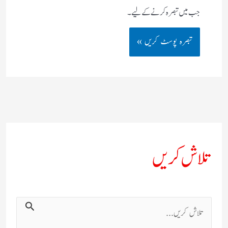
جب میں تبصرہ کرنے کےلیے۔
تلاش کریں
ت
ل