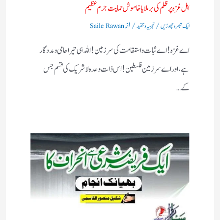
اہل غزہ پر ظلم کی برملا یا خاموش حمایت جرم عظیم
/
/ از
ایک تبصرہ چھوڑیں
تجزیہ و تنقید
Saile Rawan
اے غزہ! اے ثبات واستقامت کی سرزمین! اللہ ہی تیرا حامی ومددگار
ہے، اور اے سرزمین فلسطین! اس ذات وحدہ لاشریک کی قسم جس
کے…