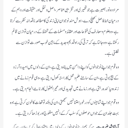
مراد وہ نور بصیرت ہے جو تعمیری اور تخریبی عناصر، اصل ونقل اور حقیقت اور وہم کے
درمیان خط فاصل کھینچ دے، ہوش مند نوجوان اپنی زندگی کا مطالعہ ناقدانہ نظر سے کرتا
ہے، وہ علوم و معارف کی فتوحات اور عقائد و مسلمات کے تحفظ کے درمیان توازن قائم
رکھتا ہے، وہ جانتا ہے کہ ترقی کی راہ قدیم وجدید کے مابین خوب صورت توازن سے
نکلتی ہے۔
وہ قوم جو اپنے نوجوانوں کو اپنے دامن میں پناہ دیتی ہے، ان کے دلوں میں امید و آرزو
کے بیج بوتی ہے، ان کے سامنے علم و عمل کا راستہ کھول دیتی ہے، وہی قوم زمانے میں
زندہ وپائندہ رہتی ہے اور زمانے میں تجدیدی اور محیر العقول کارنامے انجام دیتی ہے۔
وہ قوم جو اپنے شاہینوں کو درخورِ اعتنا نہیں سمجھتی، ان کی بلند توقعات کا خون کرتی ہے؛ وہ
بہت جلد ان کے جواں حوصلوں کو سلب کرکے انہیں مفلوج اور بوڑھا کردیتی ہے۔
آج اشد ضرورت
ہے کہ ہم اپنے نوجوانوں کے دلوں میں اعتماد بحال کریں، ان سے کہ