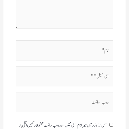
نام*
ای
میل**
ویب
سائٹ
اس براؤزر میں میرا نام، ای میل، اور ویب سائٹ محفوظ رکھیں اگلی بار