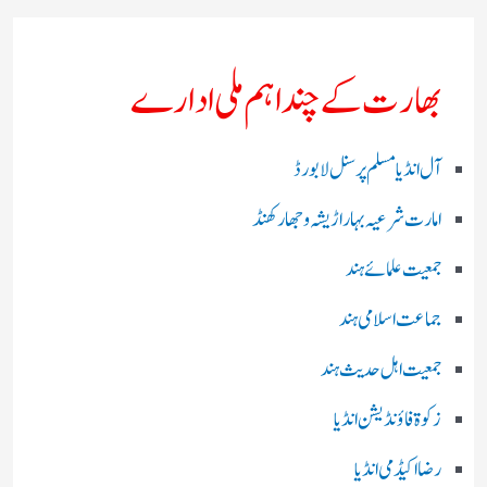
بھارت کے چند اہم ملی ادارے
آل انڈیا مسلم پرسنل لا بورڈ
امارت شرعیہ بہار اڑیشہ و جھارکھنڈ
جمعیت علمائے ہند
جماعت اسلامی ہند
جمعیت اہل حدیث ہند
زکوۃ فاؤنڈیشن انڈیا
رضا اکیڈمی انڈیا