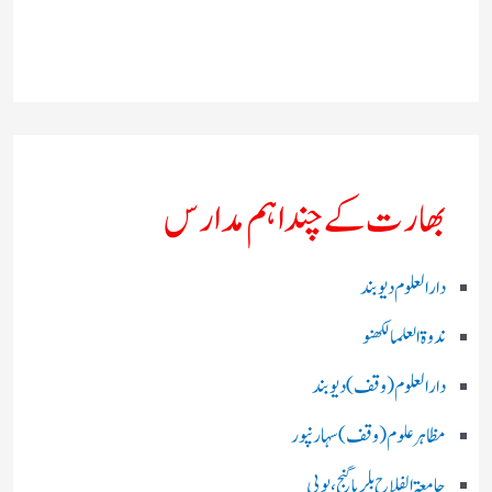
بھارت کے چند اہم مدارس
دارالعلوم دیوبند
ندوۃالعلما لکھنو
دارالعلوم (وقف)دیوبند
مظاہرعلوم (وقف)سہارنپور
جامعۃ الفلاح بلریاگنج،یوپی