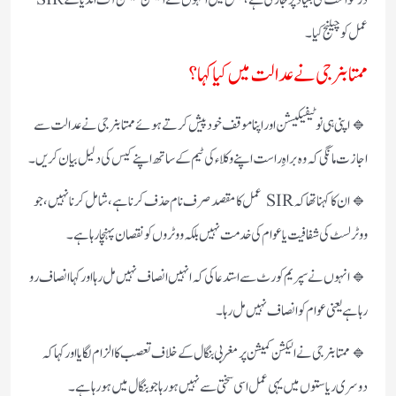
درخواست کی بنیاد پر جاری ہے، جس میں انہوں نے الیکشن کمیشن آف انڈیا کے SIR
عمل کو چیلنج کیا۔
ممتا بنرجی نے عدالت میں کیا کہا؟
🔹 اپنی ہی نوٹیفیکیشن اور اپنا موقف خود پیش کرتے ہوئے ممتا بنرجی نے عدالت سے
اجازت مانگی کہ وہ براہِ راست اپنے وکلاء کی ٹیم کے ساتھ اپنے کیس کی دلیل بیان کریں۔
🔹 ان کا کہنا تھا کہ SIR عمل کا مقصد صرف نام حذف کرنا ہے، شامل کرنا نہیں،جو
ووٹر لسٹ کی شفافیت یا عوام کی خدمت نہیں بلکہ ووٹروں کو نقصان پہنچا رہا ہے۔
🔹 انہوں نے سپریم کورٹ سے استدعا کی کہ انہیں انصاف نہیں مل رہا اور کہا انصاف رو
رہا ہے یعنی عوام کو انصاف نہیں مل رہا۔
🔹 ممتا بنرجی نے الیکشن کمیشن پر مغربی بنگال کے خلاف تعصب کا الزام لگایا اور کہا کہ
دوسری ریاستوں میں یہی عمل اسی سختی سے نہیں ہو رہا جو بنگال میں ہو رہا ہے۔