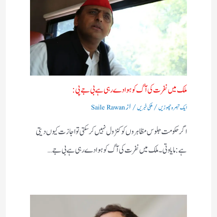
ملک میں نفرت کی آگ کو ہوا دے رہی ہے بی جے پی:
/
/ از
ایک تبصرہ چھوڑیں
ملکی خبریں
Saile Rawan
اگر حکومت جلوس مظاہروں کو کنٹرول نہیں کرسکتی تو اجازت کیوں دیتی
ہے:مایاوتی۔ ملک میں نفرت کی آگ کو ہوا دے رہی ہے بی جے…