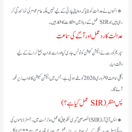
🔹 انہوں نے عدالت کو بتایا کہ وہ اپنی پارٹی کے لیے نہیں بلکہ عام عوام کی نمائندگی کر
رہی ہیں جو SIR عمل کے دباؤ میں مشکلات کا شکار ہیں۔
عدالت کا ردعمل اور آگے کی سماعت
سپریم کورٹ نے الیکشن کمیشن کو نوٹس جاری کیا اور اسے جواب جمع کرانے کے لیے
وقت دیا۔
اگلی سماعت 9 فروری 2026 کو طے ہوئی ہے، جس میں الیکشن کمیشن کا جواب زیرِ غور
آئے گا۔
پس منظر (SIR عمل کیا ہے؟)
🔸 ایس آئ آر (SIR) خصوصی گہری نظرثانی کا عمل ووٹر لسٹ میں رجسٹرڈ ناموں کی
جانچ پڑتال اور درستگی کے لیے ہوتا ہے۔ اس عمل میں بھاری تعداد میں نام **“لاجیکل