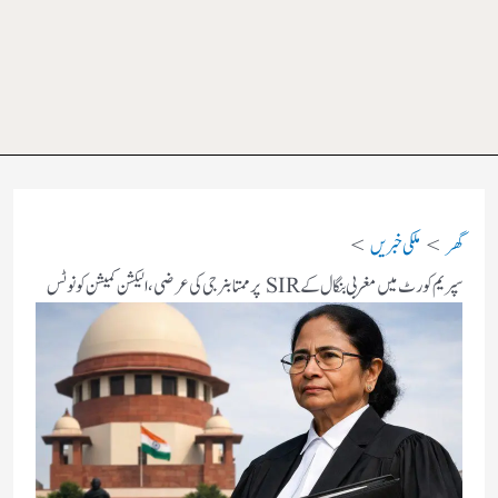
گھر
ملکی خبریں
سپریم کورٹ میں مغربی بنگال کے SIR پر ممتا بنرجی کی عرضی، الیکشن کمیشن کو نوٹس