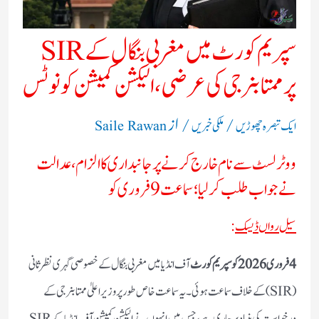
سپریم کورٹ میں مغربی بنگال کے SIR
پر ممتا بنرجی کی عرضی، الیکشن کمیشن کو نوٹس
/
/ از
ایک تبصرہ چھوڑیں
ملکی خبریں
Saile Rawan
ووٹر لسٹ سے نام خارج کرنے پر جانبداری کا الزام، عدالت
نے جواب طلب کر لیا؛ سماعت 9 فروری کو
سیل رواں ڈیسک
:
4 فروری 2026 کو سپریم کورٹ
آف انڈیا میں مغربی بنگال کے خصوصی گہری نظرثانی
(SIR) کے خلاف سماعت ہوئی۔ یہ سماعت خاص طور پر وزیر اعلیٰ ممتا بنرجی کے