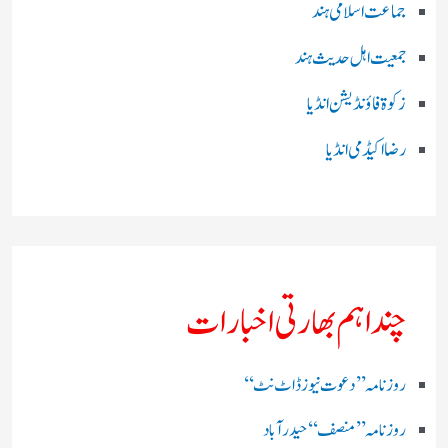
جماعت اسلامی ہند
جمعیت اہل حدیث ہند
زکوۃ فاؤنڈیشن انڈیا
رضا اکیڈمی انڈیا
چند اہم بھارتی اخبارات
روز نامہ ’’ دعوت نیوز ڈاٹ نٹ‘‘
روزنامہ ’’ منصف‘‘ حیدر آباد