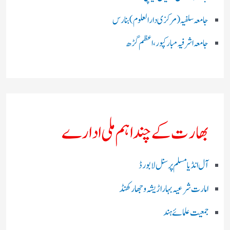
جامعہ سلفیہ(مرکزی دارالعلوم )بنارس
جامعہ اشرفیہ مبارکپور،اعظم گڑھ
بھارت کے چند اہم ملی ادارے
آل انڈیا مسلم پرسنل لا بورڈ
امارت شرعیہ بہار اڑیشہ و جھارکھنڈ
جمعیت علمائے ہند