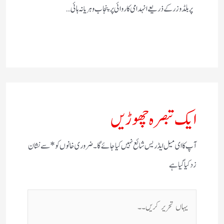
پر بلڈوزر کے ذریعے انہدامی کاروائی پر پنجاب و ہریانہ ہائی…
ایک تبصرہ چھوڑیں
آپ کا ای میل ایڈریس شائع نہیں کیا جائے گا۔
ضروری خانوں کو
*
سے نشان
زد کیا گیا ہے
یہاں
تحریر