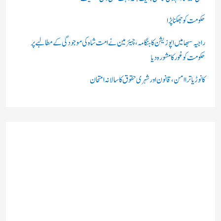
حکومت کو جھکنا پڑا
راجیہ سبھا میں اپوزیشن کا ہنگامہ، چیئرمین نے امت شاہ کی موجودگی کے مطالبے پر
حکومت کو غور کا مشورہ دیا
کانوڑ یاترا امن،قانون اور شہری حقوق کا سالانہ امتحان