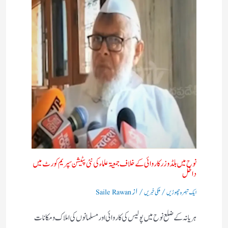
نوح میں بلڈوزر کاروائی کے خلاف جمعیۃ علماء کی نئی پٹیشن سپریم کورٹ میں
داخل
/
/ از
ایک تبصرہ چھوڑیں
ملکی خبریں
Saile Rawan
ہریانہ کے ضلع نوح میں پولیس کی کاروائی اور مسلمانوں کی املاک و مکانات