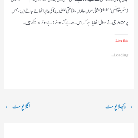
ڈسکریپینسی”** (مثلاً ناموں، پتوں، شناختی غلطیوں) کی بنا پر اٹھائے جاتے ہیں، جس
پر ممتا بنرجی نے سوال اٹھایا ہے کہ اس سے بے گناہ ووٹرز بے ووٹر ہو سکتے ہیں۔
Like this:
Loading...
→
پچھلا پوسٹ
اگلا پوسٹ
←