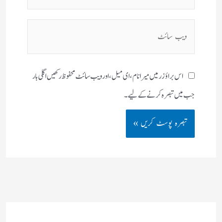
میل**
ویب
سائٹ
اس براؤزر میں میرا نام، ای میل، اور ویب سائٹ محفوظ رکھیں اگلی بار
جب میں تبصرہ کرنے کےلیے۔