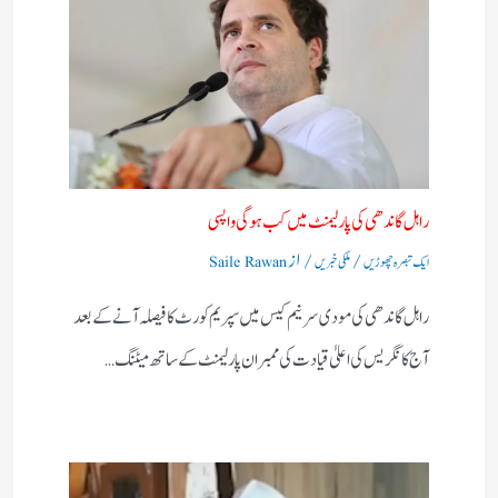
راہل گاندھی کی پارلیمنٹ میں کب ہوگی واپسی
/
/ از
ایک تبصرہ چھوڑیں
ملکی خبریں
Saile Rawan
راہل گاندھی کی مودی سرنیم کیس میں سپریم کورٹ کا فیصلہ آنے کے بعد
آج کانگریس کی اعلیٰ قیادت کی ممبران پارلیمنٹ کے ساتھ میٹنگ…