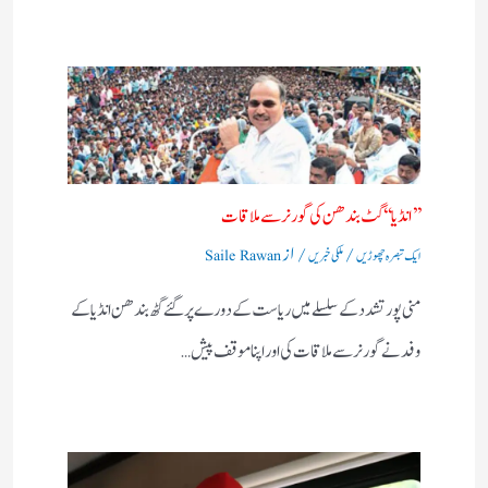
’’ انڈیا‘‘ گٹ بندھن کی گورنر سے ملاقات
/
/ از
ایک تبصرہ چھوڑیں
ملکی خبریں
Saile Rawan
منی پور تشدد کے سلسلے میں ریاست کے دورے پر گئے گٹھ بندھن انڈیا کے
وفد نے گورنر سے ملاقات کی اور اپنا موقف پیش…