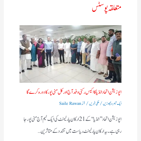
متعلقہ پوسٹس
اپوزیشن اتحاد انڈیا کا اکیس رکنی وفد آج اور کل منی پور کا دورہ کرے گا
/
/ از
ایک تبصرہ چھوڑیں
ملکی خبریں
Saile Rawan
اپوزیشن اتحاد ’’ انڈیا‘‘ کے 21 ارکان پارلیمنٹ کی ایک ٹیم آج منی پور جا
رہی ہے۔ یہ ارکان پارلیمنٹ ریاست میں تشدد کے متاثرین…