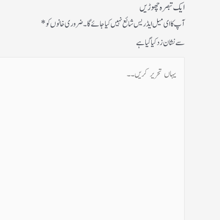
ایک تبصرہ چھوڑیں
آپ کا ای میل ایڈریس شائع نہیں کیا جائے گا۔
ضروری خانوں کو
*
سے نشان زد کیا گیا ہے