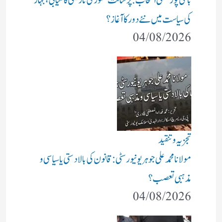
بانکی پور ضمنی انتخاب: پرشانت کشور کی تاریخی کامیابی، بہار
کی سیاست میں نئے دور کا آغاز؟
04/08/2026
تجزیہ و تنقید
مولانا محمد علی جوہر یونیورسٹی: قانون کی بالادستی یا سیاسی و
مذہبی تعصب؟
04/08/2026