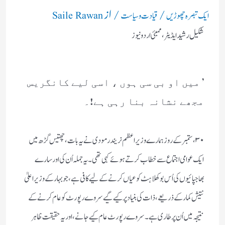
/
/ از
ایک تبصرہ چھوڑیں
قیادت وسیاست
Saile Rawan
شکیل رشید
ایڈیٹر، ممبئی اردو نیوز
’ میں او بی سی ہوں ، اسی لیے کانگریس
مجھے نشانہ بنا رہی ہے!۔
۳۰ ، ستمبر کے روز ہمارے وزیراعظم نریندر مودی نے یہ بات ، چھتیس گڑھ میں
ایک عوامی اجتماع سے خطاب کرتے ہوئے کہی تھی ۔ یہ جملہ اُن کی اور سارے
بھاجپائیوں کی اُس بوکھلاہٹ کو عیاں کرنے کے لیے کافی ہے ، جو بہار کے وزیراعلیٰ
نتیش کمار کے ذریعے ، ذات کی بنیاد پر کیے گیے سروے رپورٹ کو عام کرنے کے
نتیجہ میں اُن پر طاری ہے ۔ سروے رپورٹ عام کیے جانے ، اور یہ حقیقت ظاہر