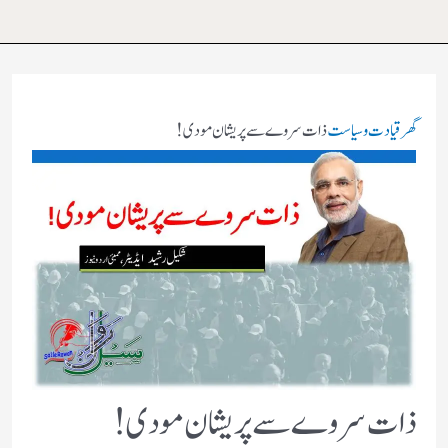
گھر
قیادت وسیاست
ذات سروے سے پریشان مودی !
ذات سروے سے پریشان مودی !