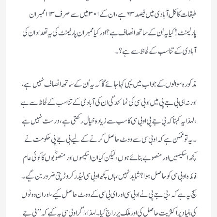
طبقات کا کُل آبادی میں فیصد ۶۳ ہے ، ان کے ۳۰۱ میں سے صرف ۱۱۳ ممبران
پارلیمنٹ ! کیا یہ اُن کے ساتھ انصاف ہے ؟ اور کیا ممبران پارلیمنٹ کی یہ تعداد ان کی
آبادی کے تناسب کے لحاظ سے ہے ؟ ۔
مذکورہ سوالوں کے جواب میں یہی کہا جائے گا کہ یہ اُن کے ساتھ انصاف نہیں ہے ،
اور نہ ہی بی جے پی میں او بی سی کی نمائندگی ان کی آبادی کے تناسب کے لحاظ سے ہے
، لہذا یہ کہنا کہ بی جے پی او بی سی کا سب سے زیادہ خیال رکھتی ہے ، درست نہیں ہے
۔ یہ تو ممکن ہے کہ او بی سی سے ووٹ حاصل کرنے کے لیے بی جے پی حکومت نے
کچھ اسکیمیں اور منصوبے بنائے ہوں ، لیکن کیا ان اسکیموں اور منصوؓبوں کا کوئی عام
فائدہ او بی سی کو حاصل ہوا ؟ شاید نہیں ، ہاں کچھ او بی سی لیڈر کروڑ پتی ضرور بن گیے ۔
سچ یہ ہے کہ ، بی جے پی نے او بی سی اور ای بی سی کے ووٹ حاصل کیے ، اور ان ووٹوں
کی بنیاد پر اکثریت حاصل کی اور ملک پر راج کیا ۔ لہذا ، اگر او بی سی یہ کہے کہ ’’ بی جے