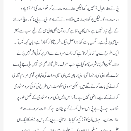
پی نے ہماراخیال تو نہیں رکھا لیکن ہمارے ووٹ لے کر حکومت کی ‘‘، تو زیادہ
درست ہوگا ۔ لیکن بوکھلاہٹ میں مبتلا ہونے کے باوجود بی جے پی مذکورہ سچ کو ماننے
کے لیے تیار نہیں ہے ، اس کا یہ ماننا ہے کہ وہ آج بھی او بی سی کے لیے سب سے بہتر
سیاسی پارٹی ہے ۔ مگر یہ بات کہنا دراصل ایک طرح کا ’ دکھاوا ‘ ہے ، یا یہ کہہ لیں کہ
ایک طرح سے یہ ’ ظاہر کرنا ‘ ہے کہ ذات سروے سے اس پر کوئی اثر نہیں پڑنے
والا ۔ لیکن اثر پڑنا شروع ہو گیا ہے ، اب صرف راہل گاندھی ہی نہیں ، بی جے پی سے
جڑے کچھ او بی سی رہنما بھی ، دبی زبان میں ہی سہی ، ذات کی بنیاد پر قومی مردم شماری
کرانے کی بات کرنے لگے ہیں ، لیکن مودی حکومت اس طرح کی کوئی مردم شماری
کرانے کے لیے راضی نہیں ہے ۔ آر ایس ایس ایسی مردم شماری کے مکمل طور پر
خلاف ہے ۔ بی جے پی اس سوال کو لے کر پریشان ہے کہ ذات سروے سے جو
حالات بن رہے ہیں اُن کا توڑ کیسے کیا جائے ؟ بی جے پی کے پاس ہر مسٔلے کا ایک ہی
حل ہے ، ہندو – مسلم ، لہذا مودی نے جلسوں میں خطاب کرتے ہوئے ہندو –