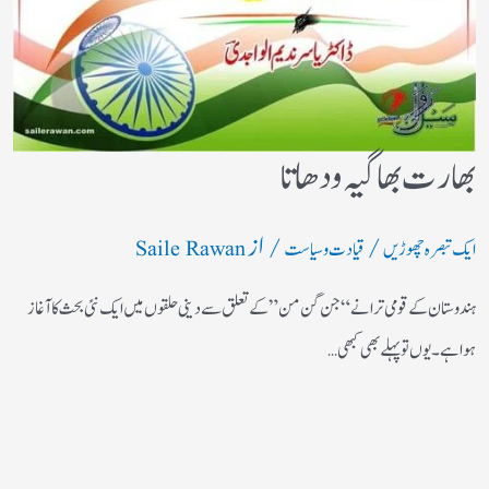
بھارت بھاگیہ ودھاتا
/
/ از
ایک تبصرہ چھوڑیں
قیادت وسیاست
Saile Rawan
ہندوستان کے قومی ترانے “جن گن من” کے تعلق سے دینی حلقوں میں ایک نئی بحث کا آغاز
ہوا ہے۔ یوں تو پہلے بھی کبھی…