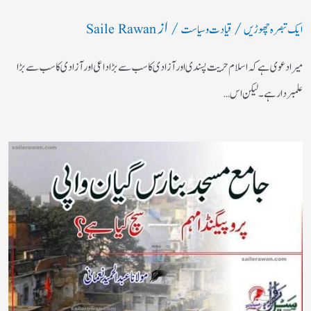
/
/ از
ایک تبصرہ چھوڑیں
قیادت وسیاست
Saile Rawan
میرا دعوی ہے کہ اسلام حریت پسندی اور آزادی کا سب سے بڑا داعی اور آزادی کا سب سے بڑا
علمبردار ہے ۔ لیکن اس…