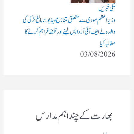
ملکی خبریں
وزیر اعظم مودی سے متعلق متنازع ویڈیو: نابالغ لڑکی کی
والدہ نے ایف آئی آر واپس لینے اور تحفظ فراہم کرنے کا
مطالبہ کیا
03/08/2026
بھارت کے چند اہم مدارس