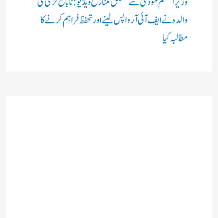
وزیر اعظم مودی سے متعلق متنازع ویڈیو: نابالغ لڑکی کی
والدہ نے ایف آئی آر واپس لینے اور تحفظ فراہم کرنے کا
مطالبہ کیا