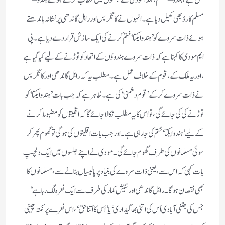
مسلم کارڈ بھی کھیل دیا ہے ۔ انہوں نے کانگریس اور راہل گاندھی پر نشانہ باندھتے
ہوئے ذات سروے کو ’ ہندو ایکتا ‘ ختم کرنے کی ایک سازش قرار دے دیا ہے ۔ پی
ایم مودی کا کہنا ہے کہ ذات سروے ہندوؤں کے اتحاد کو توڑنے کے لیے کیا گیا ہے
، اور یہ ملک کے ، قوم کے خلاف عمل ہے ۔ مطلب یہ کہ راہل گاندھی اور کانگریس
نے ذات سروے کر کے ’ قوم دشمنی ‘ کی ہے ۔ ظاہر ہے کہ جب بات ’ ہندو ایکتا ‘ کو
توڑنے کی کی جائے گی ، تو اس کا یہ مطلب نکالا جائے گا کہ اقلیتوں کو مضبوط کرنے
کے لیے ’ ہندو ایکتا ‘ ختم کی جا رہی ہے ۔ اور جب بات اقلیتوں کی ہو گی تو گھوم پھر کر
سوئی مسلمانوں کی طرف گھوم جائے گی ۔ مودی نے اپنے جلسوں میں ایک دلچسپ
بات کہی کہ اس سے ، یعنی ذات سروے کی بنیاد پر پالیسیاں بنانے سے ، مسلمانوں کا
بھی نقصان ہوگا ۔ راہل گاندھی اور نتیش کمار کی طرف سے ایک نعرہ لگ رہا ہے ’
جس کی جتنی آبادی اُس کی اتنی بھاگیداری ‘ یا ’ اُس کا اُتنا حق ‘ ، اس نعرے پر نکتہ چینی