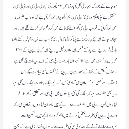
ہوجانے کے بعد کہ ، بہار کی کُل آبادی میں ۶۳ فیصد کی آبادی او بی سی اور ای بی سی پر
مشتمل ہے ، پی ایم مودی کا ’ او بی سی پریم ‘ کچھ یوں عود کر آیا ہے کہ ، وہ اب جلسوں
میں خود کو ایک غریب او بی سی گھرانے کا بتانے میں گَرو محسوس کرنے لگے ہیں ۔ وہ
جہاں جاتے ہیں اپنی پارٹی بی جے پی کو او بی سی آبادی کا سب سے زیادہ خیال رکھنے والی
پارٹی قرار دینے سے چوکتے نہیں ہیں ، اور دلیل یہ دیتے ہیں کہ بی جے پی کے ۳۰۱
ممبران پارلیمنٹ میں سے ۱۱۳ ممبران پارلیمنٹ او بی سی کے ہیں ۔ یہ بات سچ بھی ہے
۔ منڈل کمیشن کے نفاذ کے بعد سے بی جے پی نے ’ کمنڈل ‘ کی سیاست کچھ اس
ڈھنگ سے کھیلی ہے کہ ، او بی سی آبادی اُس کے لیے ایک بڑا ووٹ بینک بن گئی ہے
۔ یہ بھی حقیقت ہے کہ ، ملک کی کئی ریاستوں میں او بی سی سے تعلق رکھنے والے
لیڈروں کو بی جے پی میں اہم عہدے دیے گیے ہیں ، اور ان لیڈروں نے او بی سی کے
ووٹ بی جے پی کی طرف منتقل کرانے میں اہم کردار ادا کیے ہیں ۔ لیکن ذات
سروے سامنے آنے کے بعد او بی سی کی طرف سے یہ سوال اٹھنا لازمی ہے ، کہ جن