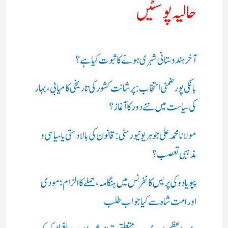
حالیہ پوسٹیں
آخر ہندوستانی شہری ہونے کا ثبوت کیا ہے؟
بانکی پور ضمنی انتخاب: پرشانت کشور کی تاریخی کامیابی، بہار
کی سیاست میں نئے دور کا آغاز؟
مولانا محمد علی جوہر یونیورسٹی: قانون کی بالادستی یا سیاسی و
مذہبی تعصب؟
پپو یادو کی پریس کانفرنس میں ہنگامہ، حملے کا الزام؛ مودی
اور امت شاہ سے کیا جواب طلب