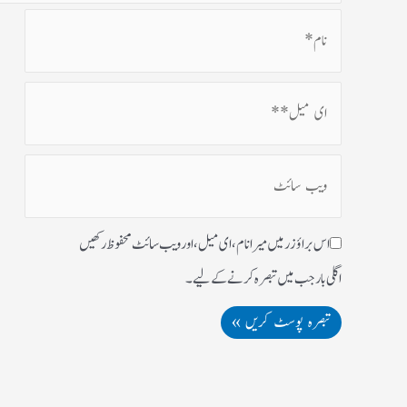
اس براؤزر میں میرا نام، ای میل، اور ویب سائٹ محفوظ رکھیں
اگلی بار جب میں تبصرہ کرنے کےلیے۔