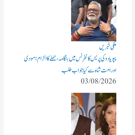
ملکی خبریں
پپو یادو کی پریس کانفرنس میں ہنگامہ، حملے کا الزام؛ مودی
اور امت شاہ سے کیا جواب طلب
03/08/2026