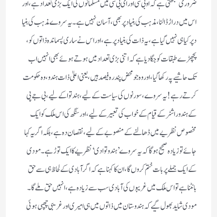
ضروری سمجھتی ہے کہ او بی سی اور ای بی سی میں مسلمانوں کی ایک بڑی تعداد ہے ، اور
اس میں دراڑ ڈالنا ، مذہب کی بنیاد پر بھی ، آسان نہیں ہے ۔ یہ سروے مذہب کی بنیا
د پر کیا ہی نہیں گیا ہے ، یہ ذات کی بنیاد پر ہے ، اور اس نے ساری پسماندہ ذاتوں کو ،
پچھڑے طبقات کو جگا دیا ہے کہ اتنی بڑی تعداد میں ہوتے ہوئے بھی انہیں اب
تک حاشیے پہ رکھا گیا ، اور وہ جو محض پندرہ فیصد ہیں ، یعنی اعلیٰ ذات ہندو ، وہ حکومت
کرتے رہے ! یہ سروے ، سورنوں کی سیاست کے لیے ، ہندتوا کے لیے ، بی جے پی
کے ہندوراشٹر کے قیام کے خواب کی تعبیر کے لیے ، اور سنگھ کی اس ملک کو ایک
مخصوص نظریے میں ڈھالنے کے منصوبے کے لیے ، نقصان دہ ہے ، بلکہ اگر یہ کہا
جائے تو زیادہ صحیح ہوگا کہ یہ سروے ’ ہندوتوادی ‘ نظریے کا ایک توڑ ہے ۔ مودی
کے ایک جملے پر بات ختم کروں گا ، ان کا کہنا ہے کہ اگر آبادی کے لحاظ ہی سے حق
بانٹنا ہے تو اس ملک میں غریبوں کی آبادی سب سے زیادہ ہے ، انہیں حق ملے گا ۔
مودی شاید بھول گیے کہ ہندوستان میں ذاتوں میں ہی امیری اور غریبی چھپی ہوئی