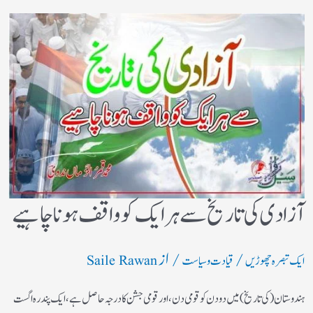
آزادی کی تاریخ سے ہر ایک کو واقف ہونا چاہیے
/
/ از
ایک تبصرہ چھوڑیں
قیادت وسیاست
Saile Rawan
ہندوستان (کی تاریخ) میں دو دن کو قومی دن، اور قومی جشن کا درجہ حاصل ہے،ایک پندرہ اگست