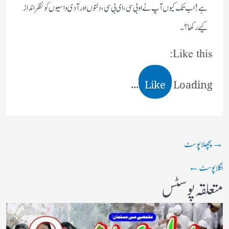
ہے ! اب تک کیوں آپ نے او بی سی ، ای بی سی ، دلتوں اور آدی واسیوں کو نظر انداز
کیے رکھا ؟۔
Like this:
Like
Loading...
→
پچھلا پوسٹ
اگلا پوسٹ
←
متعلقہ پوسٹس