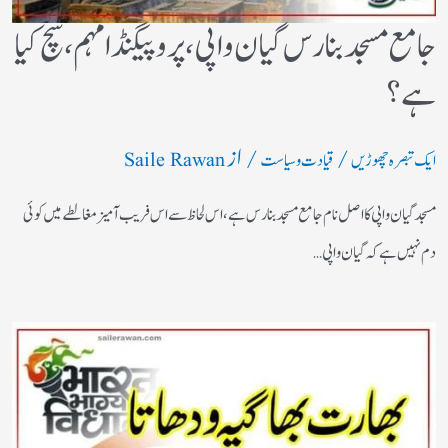
جامع مسجد بنارس گیان واپی، پروپیگنڈا مہم، سچ کیا
ہے؟
/
/ از
ایک تبصرہ چھوڑیں
قیادت وسیاست
Saile Rawan
مسجد گیان واپی کا اصل نام جامع مسجد بنارس ہے، اس لحاظ سے اس فریب آمیز مغالطے میں کوئی
دم نہیں ہے کہ گیان واپی…