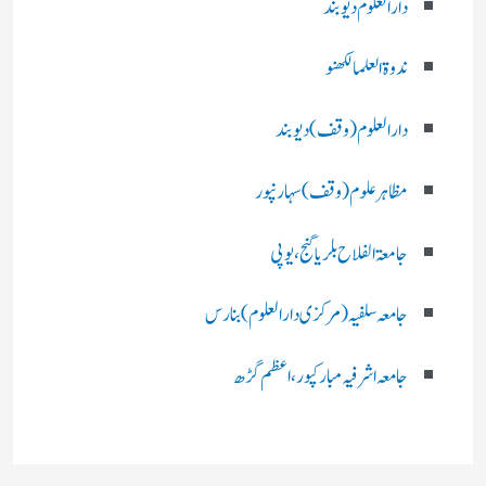
دارالعلوم دیوبند
ندوۃالعلما لکھنو
دارالعلوم (وقف)دیوبند
مظاہرعلوم (وقف)سہارنپور
جامعۃ الفلاح بلریاگنج،یوپی
جامعہ سلفیہ(مرکزی دارالعلوم )بنارس
جامعہ اشرفیہ مبارکپور،اعظم گڑھ