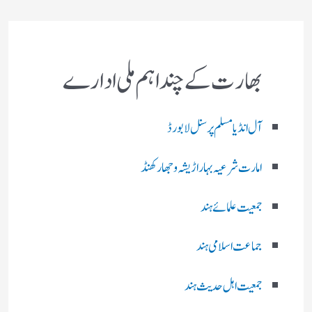
بھارت کے چند اہم ملی ادارے
آل انڈیا مسلم پرسنل لا بورڈ
امارت شرعیہ بہار اڑیشہ و جھارکھنڈ
جمعیت علمائے ہند
جماعت اسلامی ہند
جمعیت اہل حدیث ہند