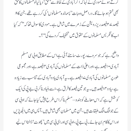
کرتے ہوئے مودی نے کہا کہ اگر آبادی کے لحاظ سے ’ حق ‘ دیا گیا تو مسلمانوں کا حق
بھی ختم ہو جائے گا ۔ دراصل وہ بات ’ پسماندہ مسلمانوں ‘ کی کر رہے تھے ، جن کا ۸
فیصد ۲۷ فیصد ریزرویشن کے زمرے میں شامل ہے ۔ مودی کا سوال تھا کہ ’’ کہ کیا
اب کانگریس مسلمانوں کے حقوق میں تخفیف کر دے گی ‘‘؟۔
واضح رہے کہ جو سروے رپورٹ سامنے آئی ہے اس کے مطابق او بی سی مسلم
آبادی ۱۰ فیصد ہے ، اور اعلیٰ ذات کے مسلمانوں کی آبادی ۴ فیصد ہے ، اور مجموعی
طور پر مسلمانوں کی آبادی ۱۷ فیصد ہے ۔ یہ آبادی یادو آبادی کے تناسب سے زیادہ
ہے ، یادو ۱۴ فیصد ہیں ۔ یہ جو تین فیصد کا فرق ہے ، اسے بنیاد بنا کر بی جے پی کی ایک
کوشش ہے کہ اس معاملے کو ہندو – مسلم بنا کر اس طرح پیش کیا جائے کہ او بی سی
کے جو الگ الگ طبقات ہیں ، جن میں مسلمان بھی شامل ہیں ، آپس ہی میں الجھ پڑیں
اور اس کا کام بن جائے ۔ بی جے پی ، او بی سی اور ای بی سی میں ’ پھوٹ ‘ ڈالنا اس لیے