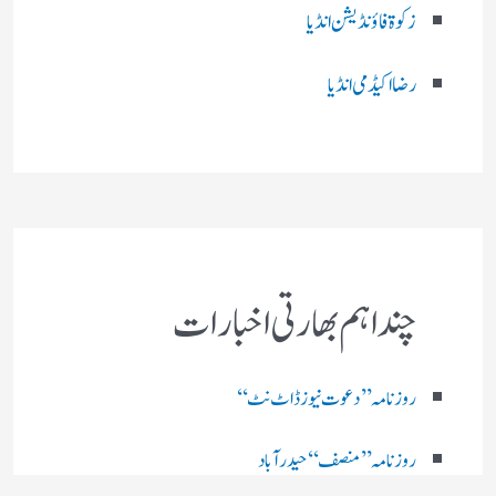
زکوۃ فاؤنڈیشن انڈیا
رضا اکیڈمی انڈیا
چند اہم بھارتی اخبارات
روز نامہ ’’ دعوت نیوز ڈاٹ نٹ‘‘
روزنامہ ’’ منصف‘‘ حیدر آباد