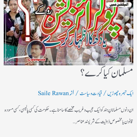
مسلمان کیا کرے؟
/
/ از
ایک تبصرہ چھوڑیں
قیادت وسیاست
Saile Rawan
ان دنوں مسلمانانِ ہند کو ایک عجیب وغریب مخمصے کا سامنا ہے۔ حکومت کی کسی پالیسی، کسی مسودہ
قانون یا مخصوص ذہنیت کے شرپسند عناصر…