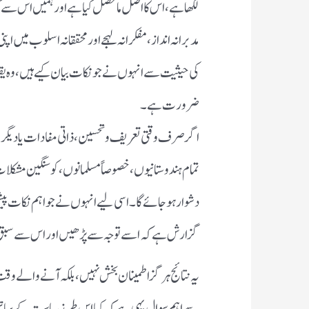
لکھا ہے، اس کا اصل ماحصل کیا ہے اور ہمیں اس سے کیا
مدبرانہ انداز، مفکرانہ لہجے اور محققانہ اسلوب میں 
کی حیثیت سے انہوں نے جو نکات بیان کیے ہیں، وہ یقیناً
ضرورت ہے۔
اگر صرف وقتی تعریف و تحسین، ذاتی مفادات یا دیگر وجوہ
تمام ہندوستانیوں، خصوصاً مسلمانوں، کو سنگین مشکلات 
دشوار ہو جائے گا۔ اسی لیے انہوں نے جو اہم نکات پی
گزارش ہے کہ اسے توجہ سے پڑھیں اور اس سے س