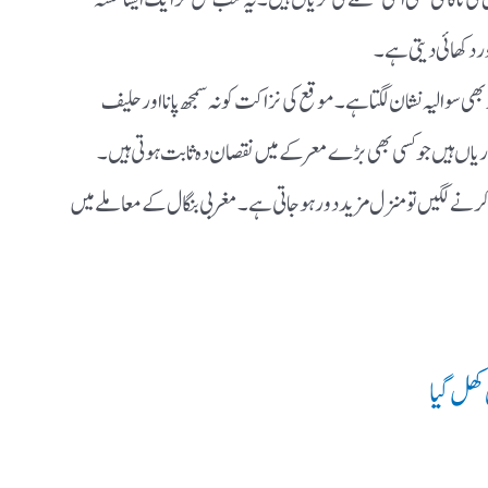
ر دکھائی دیتی ہے۔
سوالیہ نشان لگتا ہے۔ موقع کی نزاکت کو نہ سمجھ پانا اور حلیف
کمزوریاں ہیں جو کسی بھی بڑے معرکے میں نقصان دہ ثابت ہوتی ہیں۔
 لگیں تو منزل مزید دور ہو جاتی ہے۔ مغربی بنگال کے معاملے میں
کھل گیا