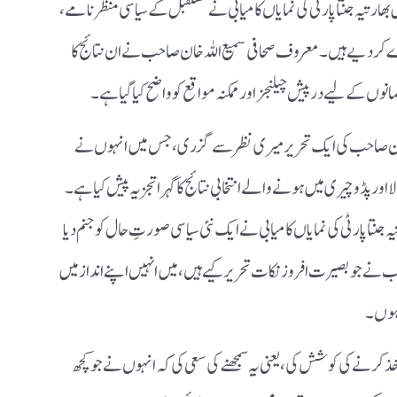
بھارتیہ جنتا پارٹی کی نمایاں کامیابی نے مستقبل کے سیاسی منظرنامے،
ت کھڑے کر دیے ہیں۔ معروف صحافی سمیع اللہ خان صاحب نے ان نتائج کا
نوں کے لیے درپیش چیلنجز اور ممکنہ مواقع کو واضح کیا گیا ہے۔
خان صاحب کی ایک تحریر میری نظر سے گزری، جس میں انہوں نے
لا اور پڈوچیری میں ہونے والے انتخابی نتائج کا گہرا تجزیہ پیش کیا ہے۔
یہ جنتا پارٹی کی نمایاں کامیابی نے ایک نئی سیاسی صورتِ حال کو جنم دیا
حب نے جو بصیرت افروز نکات تحریر کیے ہیں، میں انہیں اپنے انداز میں
 ہوں۔
ڑ اخذ کرنے کی کوشش کی، یعنی یہ سمجھنے کی سعی کی کہ انہوں نے جو کچھ