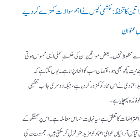
 خواتین کا تحفظ: لکشمی کیس نے اہم سوالات کھڑے کر دیے
اں عنوان
 محفوظ نہیں۔ بعض مواقع پر ان کی حکمتِ عملی ایسی محسوس ہوتی
 نیت کچھ بھی ہو، نقصان سب کو اٹھانا پڑتا ہے۔ یوں لگتا ہے کہ
بداعتمادی نے اس محاذ کو کمزور کر دیا ہے، جبکہ دوسری جانب تنظیمی
فائدہ پہنچایا ہے۔
ر اعتراضات کا تعلق ہے، یہ نہایت حساس معاملہ ہے۔ اس پر گفتگو کے
س آرائیاں عوامی اعتماد کو مزید متزلزل کر سکتی ہیں۔ جمہوریت کی