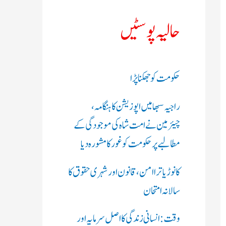
ک
حالیہ پوسٹیں
ر
ی
حکومت کو جھکنا پڑا
ں
راجیہ سبھا میں اپوزیشن کا ہنگامہ،
:
چیئرمین نے امت شاہ کی موجودگی کے
مطالبے پر حکومت کو غور کا مشورہ دیا
کانوڑ یاترا امن،قانون اور شہری حقوق کا
سالانہ امتحان
وقت: انسانی زندگی کا اصل سرمایہ اور