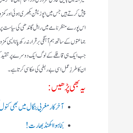
پیش کرتے ہیں جس میں اپوزیشن بکھری ہوئی اور کمزو
اس پورے منظرنامے میں راہل گاندھی کی سیاست پر بھی 
جماعتوں کے ساتھ ہم آہنگی برقرار نہ رکھ پانا ایسی 
جب ایک ہی قافلے کے لوگ ایک دوسرے پر تنقید کرنے
ان کا طرزِ عمل اسی بے ربطی کی عکاسی کرتا ہے۔
یہ بھی پڑھیں:
آخرکار مغربی بنگال میں بھی کنول 
بَٹا ہوا اکھنڈ بھارت !