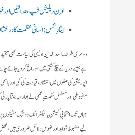
لِو اِن ریلیشن شپ، عدالتیں اور
ایثارِ نفس: انسانی عظمت کا درخش
دوسری طرف اسدالدین اویسی کی سیاست بھی تنقید سے
ہے جیسے دریا کے بیچ کشتی میں سوراخ کر دیا جائے چاہے
اپوزیشن کی صفوں میں انتشار، قیادت کی کمی اور باہمی 
مضبوطی اور مسلسل حکمتِ عملی نے بھارتیہ جنتا پارٹی کو 
جہاں تک انتخابی کمیشن یا الیکٹرانک ووٹنگ مشینوں پ
لیے مضبوط شواہد اور ٹھوس دلائل ضروری ہیں، محض قیا