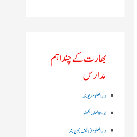
بھارت کے چند اہم
مدارس
دارالعلوم دیوبند
ندوۃالعلما لکھنو
دارالعلوم (وقف)دیوبند