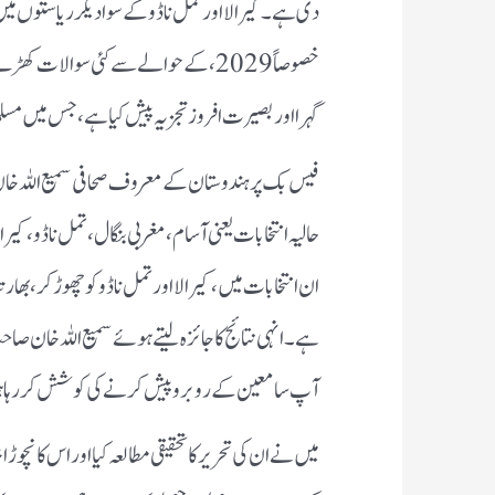
دی ہے۔ کیرالا اور تمل ناڈو کے سوا دیگر ریاستوں میں 
خصوصاً 2029، کے حوالے سے کئی سوالا
گہرا اور بصیرت افروز تجزیہ پیش کیا ہے، جس میں مسلما
فیس بک پر ہندوستان کے معروف صحافی سمیع اللہ 
حالیہ انتخابات یعنی آسام، مغربی بنگال، تمل ناڈو، کیرا
ان انتخابات میں، کیرالا اور تمل ناڈو کو چھوڑ کر، بھارت
ہے۔ انہی نتائج کا جائزہ لیتے ہوئے سمیع اللہ خان صا
آپ سامعین کے روبرو پیش کرنے کی کوشش کر رہا
میں نے ان کی تحریر کا تحقیقی مطالعہ کیا اور اس کا نچو