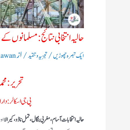
حالیہ انتخابی نتائج: مسلمانوں کے 
/
/ از
ایک تبصرہ چھوڑیں
تجزیہ و تنقید
Rawan
تحریر: محم
پی جی اسکالر: دار
حالیہ انتخابات آسام، مغربی بنگال، تمل ناڈو، کیرالا
اور