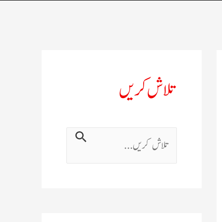
تلاش کریں
ت
ل
ا
ش