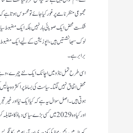
مجموعی منظرنامے پر غور کیا جائے تو محسوس ہوتا ہے 
شکست محض ایک صوبائی ہار نہیں بلکہ ایک مضبوط سیا
لوک سبھا نشستیں ہیں، اپوزیشن کے لیے ایک مضبوط دیو
برابر ہے۔
اسی طرح تمل ناڈو میں اچانک ایک نئے چہرے، وجے، کا اب
محض اتفاق نہیں لگتا۔ سیاست کی بساط پر اکثر وہ چالیں کھ
ہوتی ہیں۔ اصل سوال یہ ہے کہ کیا ایک نیا اور غیر تجر
اور کیا وہ 2029میں کسی بڑے سیاسی دباؤ کا مقابلہ کر پائے گا؟۔
کیرالہ میں بائیں محاذ کی کمزوری اور آسام میں کانگری