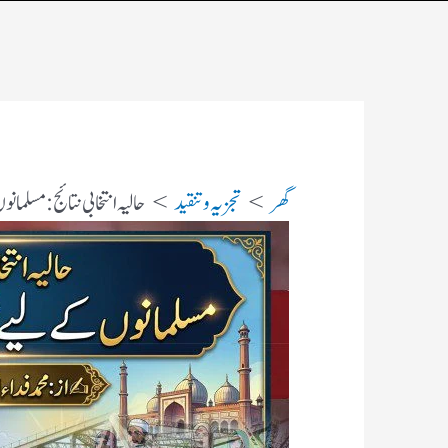
گھر
تجزیہ و تنقید
حالیہ انتخابی نتائج: مسلمان