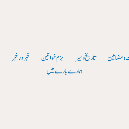
 و مضامین
تاریخ وسیر
بزم خواتین
خبر در خبر
و
ہمارے بارے میں