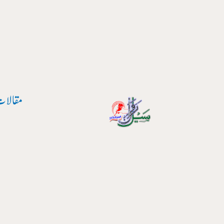
پوسٹ
واد
نیویگیشن
ر
ائیں۔
مقالات