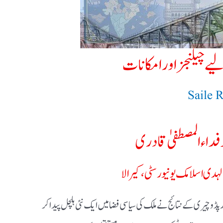
لیے چیلنجز اور امکانات
Saile 
د فداء المصطفیٰ قادری
الہدی اسلامک یونیورسٹی، کیرالا
 پڈوچیری کے نتائج نے ملک کی سیاسی فضا میں ایک نئی ہلچل پیدا کر