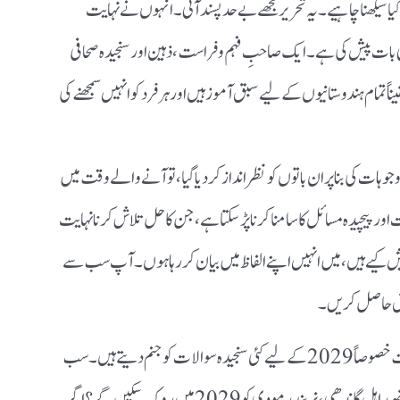
 سیکھنا چاہیے۔ یہ تحریر مجھے بے حد پسند آئی۔ انہوں نے نہایت
اپنی بات پیش کی ہے۔ ایک صاحبِ فہم و فراست، ذہین اور سنجیدہ صحافی
 تمام ہندوستانیوں کے لیے سبق آموز ہیں اور ہر فرد کو انہیں سمجھنے کی
ات کی بنا پر ان باتوں کو نظر انداز کر دیا گیا، تو آنے والے وقت میں
اور پیچیدہ مسائل کا سامنا کرنا پڑ سکتا ہے، جن کا حل تلاش کرنا نہایت
ش کیے ہیں، میں انہیں اپنے الفاظ میں بیان کر رہا ہوں۔ آپ سب سے
بق حاصل کریں۔
یہ نتائج ہرگز اطمینان بخش نہیں، بلکہ آنے والے وقت خصوصاً 2029کے لیے کئی سنجیدہ سوالات کو جنم دیتے ہیں۔ سب
سے اہم سوال یہی ہے کہ کیا اس طرزِ سیاست کے ساتھ راہل گاندھی، نریندر مودی کو 2029میں روک سکیں گے؟ اگر