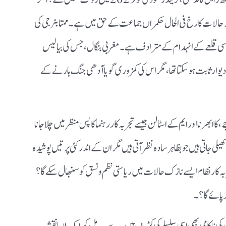
کہ حالات کا رخ فی الحال حکمراں جماعت کے حق میں ہے۔ ممتا بنرجی کی
سی قلعے کے انہدام کے مترادف ہے۔ مغربی بنگال، جس کی بیالیس
ار ثابت ہو سکتا تھا، مگر اس کی کمزوری گویا آدھی جنگ ہارنے کے
ھرنا اور ایم کے اسٹالن جیسے تجربہ کار رہنما کا پس منظر میں چلا جانا
یلی جاتی ہیں جو بظاہر سادہ نظر آتی ہیں مگر ان کے اندر کئی پرتیں پوشیدہ
بہ کار نظام ایسے نازک حالات میں ریاستی نظم و نسق کو سنبھال سکے گا؟
س کی ناکامی بھی اسی سلسلے کی کڑیاں ہیں۔ یہ سب مل کر ایک ایسا نقشہ