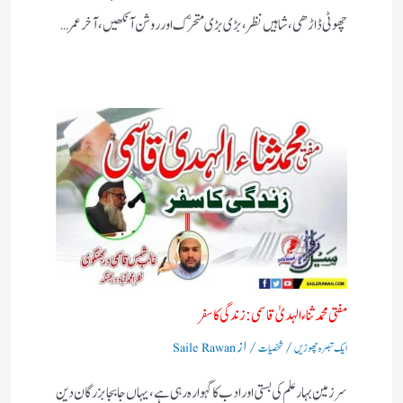
چھوٹی ڈاڑھی، شاہیں نظر، بڑی بڑی متحرّک اور روشن آنکھیں، آخر عمر…
مفتی محمد ثناء الہدیٰ قاسمی: زندگی کا سفر
/
/ از
ایک تبصرہ چھوڑیں
شخصیات
Saile Rawan
سرزمین بہارعلم کی بستی اورادب کا گہوارہ رہی ہے، یہاں جابجا بزرگان دین