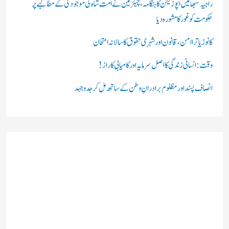
:
راجیہ سبھا میں اپوزیشن کا ہنگامہ، چیئرمین نے امت شاہ کی موجودگی کے مطالبے پر
حکومت کو غور کا مشورہ دیا
کانوڑ یاترا امن،قانون اور شہری حقوق کا سالانہ امتحان
وقت: انسانی زندگی کا اصل سرمایہ اور کامیابی کا راز !
انصاف پسند اور مظلوم برادرانِ وطن کے ساتھ مل کر جدوجہد