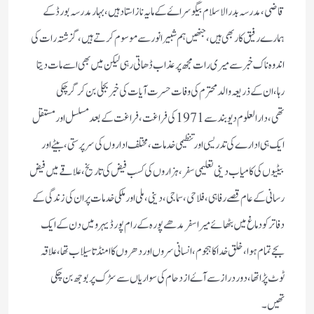
قاضی ، مدرسہ بدرالاسلام بیگوسراۓ کے مایہ ناز استاد ہیں،بہار مدرسہ بورڈ کے
ہمارے رفیق کار بھی ہیں، جنھیں ہم شبیر انور سے موسوم کرتے ہیں،گزشتہ رات کی
اندوہ ناک خبر سے میری رات مجھ پر عذاب ڈھاتی رہی لیکن میں بھی ا سے مات دیتا
رہا،ان کے ذریعہ والد محترم کی وفات حسرت آیات کی خبر بجلی بن کر گرچکی
تھی،دارالعلوم دیوبند سے 1971کی فراغت،فراغت کے بعد مسلسل اور مستقل
ایک ہی ادارے کی تدریسی اور تنظیمی خدمات،مختلف اداروں کی سرپرستی،بیٹے اور
بیٹیوں کی کامیاب دینی تعلیمی سفر،ہزاروں کی کسب فیض کی تاریخ،علاقے میں فیض
رسانی کے عام قصے رفاہی، فلاحی، سماجی،دینی ،ملی اور ملکی خدمات پر ان کی زندگی کے
دفاتر کو دماغ میں بٹھائے میرا سفر مدھے پورہ کے رام پور ڈیہرو میں دن کے ایک
بجے تمام ہوا، خلق خدا کاہجوم،انسانی سروں اور دھروں کا امنڈتا سیلاب تھا،علاقہ
ٹوٹ پڑا تھا،دوردراز سے آۓ ازدحام کی سواریاں سے سڑک پر بوجھ بن چکی
تھیں۔