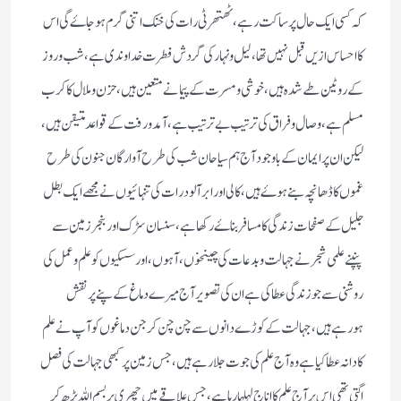
کہ کسی ایک حال پر ساکت رہے،ٹھتھرٹی رات کی خنک اتنی گرم ہوجاۓ گی اس
کا احساس ازیں قبل نہیں تھا،لیل ونہار کی گردش فطرت خداوندی ہے،شب وروز
کے روٹین طے شدہ ہیں،خوشی ومسرت کے پیمانے متعین ہیں،حزن وملال کا کرب
مسلم ہے،وصال وفراق کی ترتیب بے ترتیب ہے،آمدورفت کے قواعد متیقن ہیں،
لیکن ان پر ایمان کے باوجود آج ہم سیاحان شب کی طرح آوارگان جنون کی طرح
غموں کا ڈھانچہ بنے ہوۓ ہیں،کالی اور ابرآلود رات کی تنہائیوں نے مجھے ایک بطل
جلیل کے صفحات زندگی کا مسافر بناۓرکھا ہے،سنسان سڑک اور بنجر زمین سے
پنپنے علمی شجر نے جہالت وبدعات کی چینخوں،آہوں،اور سسکیوں کو علم وعمل کی
روشنی سے جو زندگی عطا کی ہے ان کی تصویر آج میرے دماغ کے پنے پر نقش
ہورہے ہیں،جہالت کے کوڑے دانوں سے چن چن کر جن دماغوں کو آپ نے علم
کا دانہ عطا کیا ہےوہ آج علم کی جوت جلا رہے ہیں،جس زمین پر کبھی جہالت کی فصل
اگتی تھی اس پر آج علم کا اناج لہلہا رہا ہے،جس علاقے میں چھری پر بسم اللہ پڑھ کر