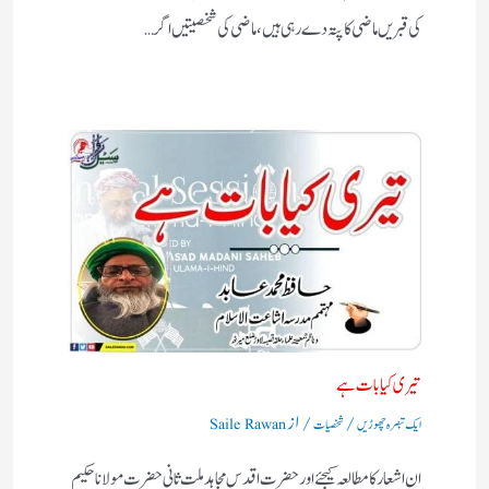
کی قبریں ماضی کا پتہ دے رہی ہیں، ماضی کی شخصیتیں اگر…
تیری کیا بات ہے
/
/ از
ایک تبصرہ چھوڑیں
شخصیات
Saile Rawan
ان اشعار کا مطالعہ کیجئے اور حضرت اقدس مجاہد ملت ثانی حضرت مولانا حکیم