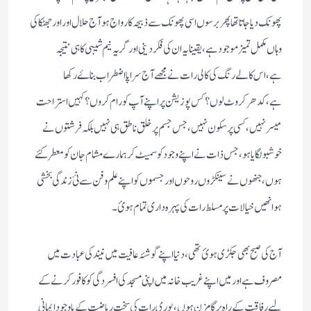
پھونک دیا جاتا تھا پھر برسوں اسی پھونک سے ذبیحہ کارواج ہو آج حلال اور اور جھٹکا کی
وہاں مکمل تمیز موجودہے،یقینا یہ ان کی فکر دینی اور گریہ نیم شیبی کا ہی نتیجہ
ہے،اس کالے رنگ کی کالی رات نے مجھے آج سراپا اضطراب بناۓرکھا
ہے،کدھر کروٹ لوں؟ کس پوزیشن پر اپنے آپ کو رام کروں؟ کہیں استراحت
میسر نہیں، کسی پر سکون نہیں،جس جسم پر خلق ناطق ہی نہیں بلکہ فرشتوں نے
خوشبو لگایا ہو،جس ذات نے اپنے وجود کو سمیٹ کر ہمارے مشام جان کو معطر کئے
ہوں،جنھوں نے سینکڑوں روحوں اور جسموں کواپنے علم وفن سے نئ زندگی بخشی
ہوانھیں خیالات پر مسلط رات کی پہرہ داری تمام ہوئ۔
آج کی صبح بھی جکڑی ہوئ تھی،دنیا اپنے گوشۂ عافیت میں نیند کی عبادت میں
مصروف ہے اور میں اپنے غریب خانہ میں اپنی مسجد کی افسردگی کو کافور کرنے کے
لیے رفاقت کے راہ پر گامزن ہوں،پوری رات کی سخت ریاضت کے باوجود ایمانی