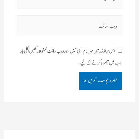
میل**
ویب
سائٹ
اس براؤزر میں میرا نام، ای میل، اور ویب سائٹ محفوظ رکھیں اگلی بار
جب میں تبصرہ کرنے کےلیے۔