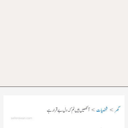
گھر
شخصیات
آنکھیں ہیں نم کہ دل بے قرار ہے