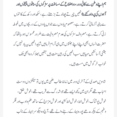
ہم اپنے وطن سے کافی دور،دواضلاع کے مسافت پرسڑکوں کی سناٹوں چیخوں اور
آہوں کی پرواہ کئے بنا
انھیں چیرتے پھاندتے بڑھتے رہے،سکھ اور دکھ کے کانٹوں
سے پنجہ آزمائ کرتے رہے،معصوم یادوں سے جواں یادوں کے دریچوں میں غوطہ
زنی کرتے رہے،مصروف سڑکوں کی عدم مصروفیت سے ضرور محسوس ہورہا تھا کہ
حضرت انساں ابھی اپنے اپنے جنتوں میں ہی آرام فرما ہیں شاید انھیں یہ یاد نہیں کہ
جتنی آسائشیں مہیا ہیں سب انھیں کی رہین منت ہیں جنھیں بھلاکر وہ ابھی تک
خواب خرگوش میں مست ہیں۔
بیسویں صدی کے آخری دور میں زمانۂ طالب علمی میں یوں تو سینکڑوں دوست
احباب تھے مگر ان میں کچھ ایسے تھے جو شہ رگ سے قریب تھے،خوش خلق،
خوش پوشاک،خوش خط،خوش خط کشید اور خوش مزاج کے ساتھ علم وادب اور فکر
وفہم کے پیکر مدھے پورہ بہار کے رہنے والے تھے،آج وہ بیگوسرا بہار کے نائب