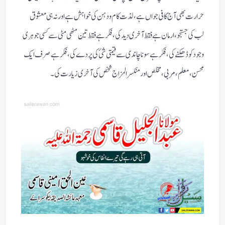
حرارت بھی آج کافی جواں ہے،لذت کام ودہن کی خواہش ہے اور نہ ہی معشوق
لب کی جستجو،ارمان ہے فقط آخری دید کی،فکر ہے فقط تین مٹھی مٹی سے کسی جوہری
وجود کو ڈھکنے کی،فکر ہے سونا چاندی سے قیمتی شئ کی پردے کی،فکر ہے صرف ایک
محسن،معلم،مربی،مخلص اور منکسرالمزاج شخص کی آخری زیارت کی۔