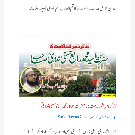
الدین قاسمی صاحب دامت برکاتہم العالیہ ناظم عمومی جمعیتہ علماء ہند…
تذکرہ مرشد الامت کا :حضرت مولانا محمد رابع حسنی ندویؒ
/
/ از
ایک تبصرہ چھوڑیں
شخصیات
Saile Rawan
مولانا محمد رابع حسنی ندوی نے دینی علمی اور قائدانہ کردار ادا کرنے والے