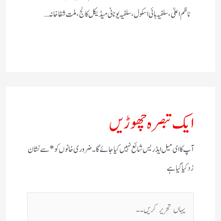
ناظم اعلیٰ، سلفیہ ہائی اسکول ، سلفیہ یونانی میڈیکل کالج، ملت شفاخانہ…
ایک تبصرہ چھوڑیں
آپ کا ای میل ایڈریس شائع نہیں کیا جائے گا۔
ضروری خانوں کو
*
سے نشان
زد کیا گیا ہے
یہاں
تحریر