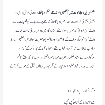
مطمئن چہرہ سجا تابوت میں آنکھیں موندھے مسکرا رہا تھا
،جنت کی خوش نودی اور
بھینی بھینی خوشبو سے فضا معطر ہوچکا تھا،کندھے پر لے جانے کی فضیلت بتانے
والے آج خود کئ کندھوں پر سوار تھے،جنازہ گاہ میں دوسروں کی امامت کرنے
والے آج شہر بیگوسراے کے قاضی نامور عالم دین حضرت مولانا عبد العظیم حیدری
صاحب کی امامت میں آسودۂ خواب تھے،منوں مٹی کے سپرد کرکے آج ہم
سوگواروں نے استاد العلماء حضرت مولانا عبد الجلیل صاحب قاسمی سابق ناظم
تعلیمات مدرسہ انوارلعلوم اسلام پور کے نگر پورنیہ کو مالک حقیقی کے حوالے کر آۓ
۔
نہ گورسکندر ہے نہ قہر دارا
مٹے نامیوں کے نشان کیسے کیسے