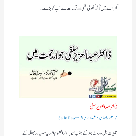
گھرانے میں آنکھ کھولی تھی اور قدرت نے آپ کو بڑے…
ڈاکٹر عبد العزیزسلفی
/
/ از
ایک تبصرہ چھوڑیں
شخصیات
Saile Rawan
جمعیت اہل حدیث ہند کے نائب امیر، دا رالعلوم احمدیہ سلفیہ دربھنگہ کے