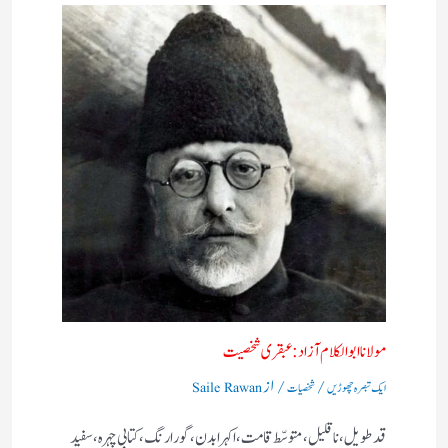
مولانا ابوالکلام آزاد:عبقری شخصیت
/
/ از
ایک تبصرہ چھوڑیں
شخصیات
Saile Rawan
قد طویل، نا قلیل، متوسّط قامت، اکہرا بدن، گورا رنگ، کتابی چہرہ، سفید