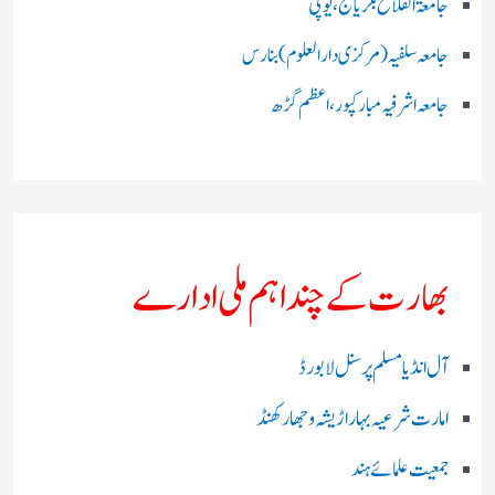
جامعۃ الفلاح بلریاگنج،یوپی
جامعہ سلفیہ(مرکزی دارالعلوم )بنارس
جامعہ اشرفیہ مبارکپور،اعظم گڑھ
بھارت کے چند اہم ملی ادارے
آل انڈیا مسلم پرسنل لا بورڈ
امارت شرعیہ بہار اڑیشہ و جھارکھنڈ
جمعیت علمائے ہند