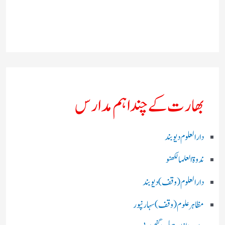
بھارت کے چند اہم مدارس
دارالعلوم دیوبند
ندوۃالعلما لکھنو
دارالعلوم (وقف)دیوبند
مظاہرعلوم (وقف)سہارنپور