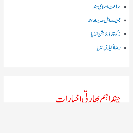
جماعت اسلامی ہند
جمعیت اہل حدیث ہند
زکوۃ فاؤنڈیشن انڈیا
رضا اکیڈمی انڈیا
چند اہم بھارتی اخبارات
روز نامہ ’’ دعوت نیوز ڈاٹ نٹ‘‘
روزنامہ ’’ منصف‘‘ حیدر آباد