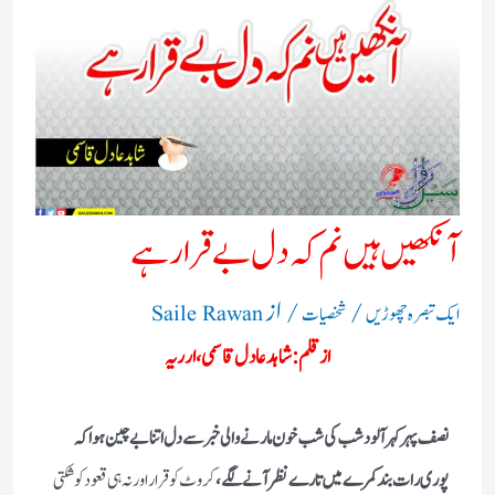
آنکھیں ہیں نم کہ دل بے قرار ہے
/
/ از
ایک تبصرہ چھوڑیں
شخصیات
Saile Rawan
از قلم: شاہدعادل قاسمی، ارریہ
نصف پہر کہر آلود شب کی شب خون مارنے والی خبر سے دل اتنا بے چین ہوا کہ
پوری رات بند کمرے میں تارے نظر آنے لگے،
کروٹ کو قرار اور نہ ہی قعود کو شکتی