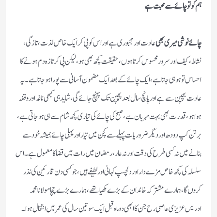
ہم کو تو چائے سے محبت ہے
چائے نوشی میری بھی
عادت اور مجبوری ہے اور اس کو پی کر ایک خاص لذت ،تازگی،
نشاط، کیف اور سرور محسوس کرتا ہوں ،حقیقت کچھ بھی ہو، لیکن پی کر تازہ دم ہونے کا
احساس تو ہو ہی جاتا ہے ، ایک چائے کے بعد ایک مضمون آسانی سے پورا ہوجاتا ہے ۔ یہ
عادت بچپن سے ہے اور پانچ سال بعد پچپن تک پہنچ جائے گی ، شاید ہی کبھی ناغہ اور وقفہ
ہوا ہو، قدرت بھی بہت مہربان ہے ، صبح کی چائے کی تیاری کچھ شام سے ہی ہوجاتی ہے،
برتن کپ دودھ اور دیگر ضروریات پہلے سے کچن میں تیار اور پہلی چائے ہمیشہ خود سے
بنانے میں نہ کسی طرح کی دقت اور نہ عار، رمضان میں رات میں قضا کا معمول ہے ۔ اس
سلسلہ کی کچھ خاص مزے دار اور دلچسپ کہانی اور لطیفے ہیں، جو کسی دن قارئین کی نذر
کروں گا ، ہمارے مشترکہ خاندان کے بڑے مکھیا تھے، ہمارے بڑے چچا مولانا محمد
ادریس عزیزی عاصی رح جن کا ابھی دو ماہ قبل ایک سو تین سال کی عمر میں انتقال ہوا ۔