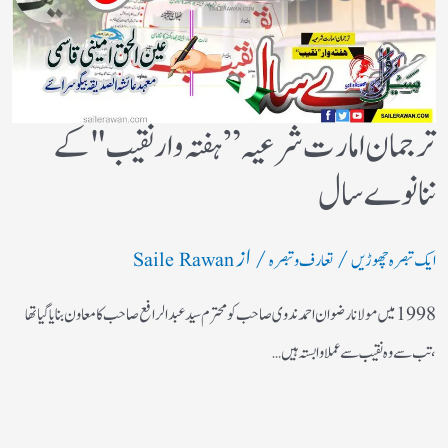
ترجمان امارت شرعیہ”ہفتہ وار نقیب "کے
ننانوے سال
/
/ از
ایک تبصرہ چھوڑیں
تعارف و تبصرہ
Saile Rawan
1998 میں مولانا رضوان احمد ندوی صاحب کو محترم سید عبدالرافع صاحب کا معاون بنایا گیا تھا
،تب سے وہ نقیب سے عملا وابستہ ہیں…