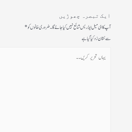
ایک تبصرہ چھوڑیں
آپ کا ای میل ایڈریس شائع نہیں کیا جائے گا۔
ضروری خانوں کو
*
سے نشان زد کیا گیا ہے