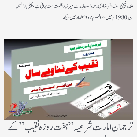
علامه شيخ يوسف القرضاوى رحمة الله عليه سے ميرى واقفيت بہت پرانى ہے، پہلى بار انہيں
سنه 1980م ميں دار العلوم ندوة العلماء ميں ديكها…
ترجمان امارت شرعیہ”ہفت روزہ نقیب” کے