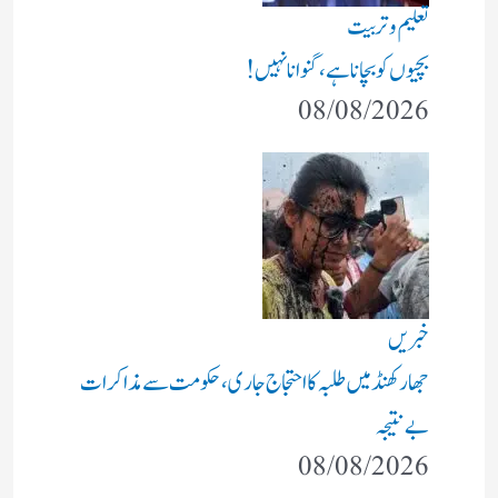
تعلیم و تربیت
بچیوں کو بچانا ہے، گنوانا نہیں!
08/08/2026
خبریں
جھارکھنڈ میں طلبہ کا احتجاج جاری، حکومت سے مذاکرات
بے نتیجہ
08/08/2026