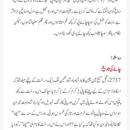
لکھوں اور غم کو کم کروں ، لیکن دلی کی مسجد اور گیان واپی مسجد کے تازہ خبروں نے دل و
دماغ کو ایسا لگتا ہے کہ ماؤف کر دیا ہے ۔ طبیعت اداس اور بوجھل ہے ، دل و دماغ پر بڑا اثر
ہے ، بہت کوشش کی سوچا چائے پی کر کچھ غم مٹاتا ہوں اور پھر قلم سنبھالتا ہوں ، لیکن
ناکام رہا پھر سوچا چلو اب کچھ چائے پر ہی لکھ دیتا ہوں ۔
دوستو
!
چائے کی تاریخ :
2737 ء قبل مسیح میں چین کا بادشاہ بادشاہ شین ننگ ایک درخت کے نیچے بیٹھا تھا کہ
اسکاملازم اس کے لیے پینے کا پانی {گرم کرکے} کرلایا، اچانک اس درخت سے کچھ
پتّیاں اس کھولے ہوئے پانی میں گریں اور پانی کا رنگ تبدیل ہو گیا، بادشاہ بہت حیران
ہوا، اس نے وہ پانی پیا تو اسے فرحت اور تازگی محسوس ہوئی۔ اور اس کے منہ سے "چھا”
نکلا غالباً وہ حیران ہو گیا تھا کہ یہ کیا ہے؟؟ اور اس نے اس درخت کا نام ہی "چھا” رکھ دیا