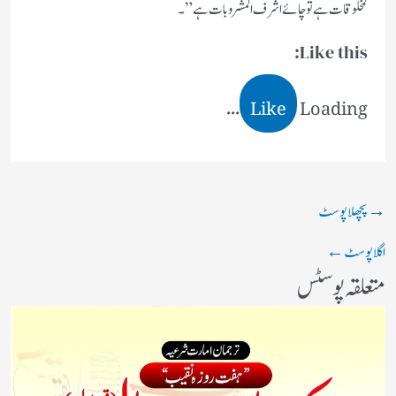
لمخلو قات ہے تو چائے اشرف ا لمشروبات ہے” ۔
Like this:
Like
Loading...
→
پچھلا پوسٹ
اگلا پوسٹ
←
متعلقہ پوسٹس