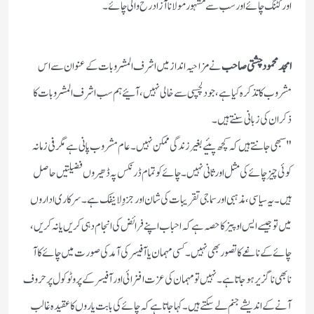
اور کٹنگ چائے اور سب سے مشہور مولانا آزاد رح والی چائے ۔
امجد محمود چشتی صاحب
نے مزاحیہ انداز میں اشرف المشروبات کے عنوان سے اس
مشروب کا تذکرہ کیا ہے، جو دلچسپی سے خالی نہیں ،آئیے ہم سب اشرف المشروبات کا
ذکر ان کی زبانی سنتے ہیں ۔
"سبھی جانتے ہیں کہ کچھ پئیے بغیر زندگی ممکن نہیں ۔ عام مشروب پانی ہے مگرفی زمانہ
کوئی چیز چائے کی مثل اور ثانی نہیں ۔ چائے کو تمام ڈرنکس پہ ڈھیروں فضیلتیں حاصل
ہیں ۔ یہ سیاسی،مذہبی اور سماجی تقریبات کی شان اور جزوِ لا ینفک ہے ۔ سرکاری اداروں
میں تو جیسے ایس او پیز کاحصہ ہے کہ احباب اپنے فرائض کی انجام دہی کریں یا نہ کریں ،
چائے کے ناغے کا تصور بھی نہیں ۔ کسی مہمان یا آفیسر کی آمد کی صورت میں چائے کا آ
نابھی ناگزیر ہو جاتا ہے ۔ نہیں تو مہمان کی عزت افزائی اورآفیسر کے پروٹوکول پر حروف
آنے کے اندیشے جنم لے سکتے ہیں ۔ کہا جاتا ہے کہ چائے کی بابت یاروں کا عقیدہ غالب