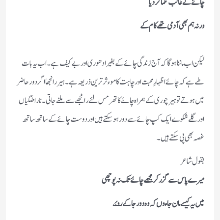
چائے نے غالب نکما کر دیا
ورنہ ہم بھی آدمی تھے کام کے
لیکن اب ماننا ہوگا کہ آج زندگی چائے کے بغیر ادھوری اور بے کیف ہے ۔ اب یہ بات
طے ہے کہ چائے اظہارِ محبت اور چاہت کا موءثر ترین ذریعہ ہے ۔ ہیر رانجھا اگر دور حاضر
میں ہوتے تو ہیر چوری کے ہمراہ چائے کا تھرمس لئے رانجھے سے ملنے جاتی ۔ ناراضگیاں
اور گلے شکوے ایک کپ چائے سے دور ہو سکتے ہیں اور دوست چائے کے ساتھ ساتھ
غصہ بھی پی سکتے ہیں ۔
بقول شاعر
میرے پاس سے گزر کر مجھے چائے تک نہ پوچھی
میں یہ کیسے مان جاءوں کہ وہ دور جا کے روئ
ے