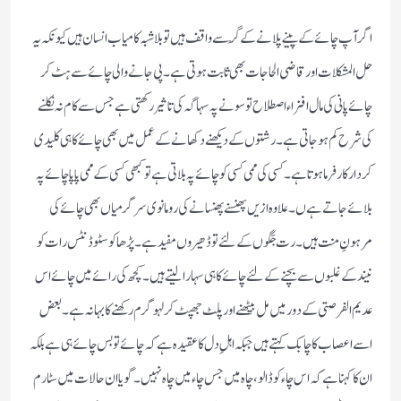
اگر آپ چائے کے پینے پلانے کے گُر سے واقف ہیں تو بلا شبہ کامیاب انسان ہیں کیونکہ یہ
حل المشکلات اور قاضی ا لحاجات بھی ثابت ہو تی ہے ۔ پی جانے والی چائے سے ہٹ کر
چائے پانی کی مال افزاء اصطلاح تو سونے پہ سہاگہ کی تاثیر رکھتی ہے جس سے کام نہ نکلنے
کی شرح کم ہوجاتی ہے ۔ رشتوں کے دیکھنے دکھانے کے عمل میں بھی چائے کا ہی کلیدی
کردار کار فرما ہوتا ہے ۔ کسی کی ممی کسی کو چائے پہ بلاتی ہے تو کبھی کسی کے ممی پاپا چائے پہ
بلائے جاتے ہےں ۔ علاوہ ازیں پھنسنے پھنسانے کی رومانوی سرگرمیاں بھی چائے کی
مرہونِ منت ہیں ۔ رت جَگوں کےلئے تو ڈھیروں مفید ہے ۔ پڑھاکو سٹوڈنٹس رات کو
نیند کے غلبوں سے بچنے کےلئے چائے کا ہی سہارا لیتے ہیں ۔ کچھ کی رائے میں چائے اس
عدیم ا لفرصتی کے دور میں مل بیٹھنے اور پلٹ جھپٹ کر لہو گرم رکھنے کا بہانہ ہے ۔ بعض
اسے اعصاب کا چابک کہتے ہیں جبکہ اہلِ دل کا عقیدہ ہے کہ چائے تو بس چائے ہی ہے بلکہ
ان کا کہنا ہے کہ اس چاء کو ڈالو ،چاہ میں جس چاء میں چاہ نہیں ۔ گویا ان حالات میں سٹارم