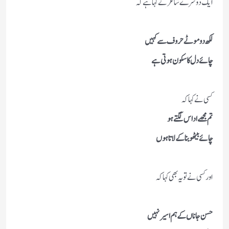
ایک دوسرے شاعر نے کہا ہے کہ
لکھ دو موٹے حروف سے کہیں
چائے دل کا سکون ہوتی ہے
کسی نے کہا کہ
تم مجھے اداس لگتے ہو
چائے بیٹھو بنا کے لاتا ہوں
اور کسی نے تو یہ بھی کہا کہ
حسن جاناں کے ہم اسیر نہیں