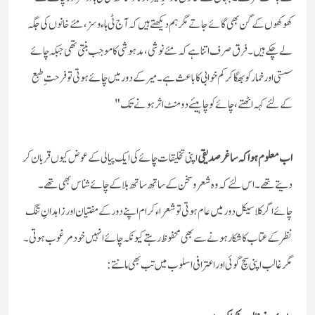
کھوکھوں کے گن بھی گائے جاتے مگرہم دیکھتے ہیں کہ آج ٹی ہاءوسز ، مئے خانوں کی جگہ
لے چکے ہیں ۔ فرق صرف اتنا ہے کہ مئے نوشی، مدہوشی کا موجب بنتی تھی جبکہ چائے
سستی اور خمار کو بھگا کرکم خوابی کا باعث ہے ۔ میر کے دور میں چائے ہوتی توفرحت ِ طبع
کےلئے کہہ اٹھتے، چائے کو چاہیئے دو منٹ اثر ہونے تک "
اب معلوم ہواکہ ساغر صدیقی
اپنی تخلیقات چائے کی ایک پیالی کے عوض کیوں قربان کر
دیتے تھے ۔ اس لئے کہ وہ شعرو سخن کے ساتھ ساتھ بلا کے چائے شناس بھی تھے ۔
چائے اگر کلاسیکل دور میں عام ہوتی تو شعراء کرام اپنے دور کے مفتیا ن اور زاہدانِ تنگ
نظر کے عتاب کا شکار ہونے سے بھی محفوظ رہتے کیونکہ چائے انہیں خود مرغوب ہوتی ۔
مگر غالب اپنی سچ گوئی اور اعترافی اسلوب میں تب بھی مانتے: