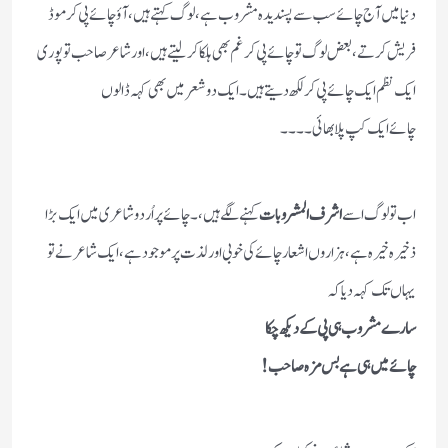
دنیا میں آج چائے سب سے پسندیدہ مشروب ہے، لوگ کہتے ہیں، آؤ چائے پی کر موڈ
فریش کرتے، بعض لوگ تو چائے پی کر غم بھی ہلکا کرلیتے ہیں، اور شاعر صاحب تو پوری
ایک نظم ایک چائے پی کر لکھ دیتے ہیں۔ ایک دو شعر میں بھی کہہ ڈالوں
چائے ایک کپ پلا بھائی۔۔۔۔
اب تو لوگ اسے
اشرف المشروبات
کہنے لگے ہیں ، ۔ چائے پر اُردو شاعری میں ایک بڑا
ذخیرہ خیرہ ہے ،ہزاروں اشعار چائے کی خوبی اور لذت پر موجود ہے ، ایک شاعر نے تو
یہاں تک کہہ دیا کہ
سارے مشروب ہی پی کے دیکھ چکا
چائے میں ہی ہے بس مزہ صاحب !