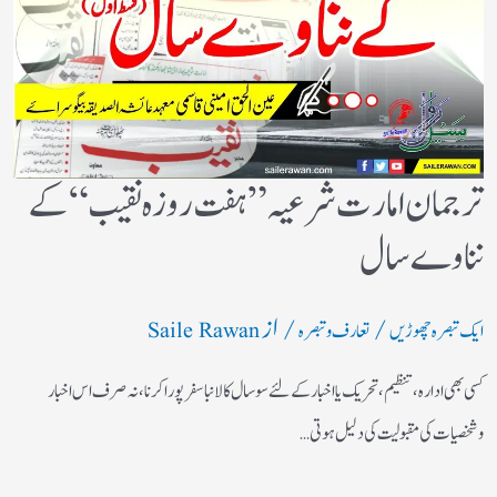
ترجمان امارت شرعیہ ” ہفت روزہ نقیب “کے
نناوے سال
/
/ از
ایک تبصرہ چھوڑیں
تعارف و تبصرہ
Saile Rawan
کسی بھی ادارہ ،تنظیم ،تحریک یا اخبار کے لئے سوسال کا لانبا سفر پورا کرنا ،نہ صرف اس اخبار
وشخصیات کی مقبولیت کی دلیل ہوتی…