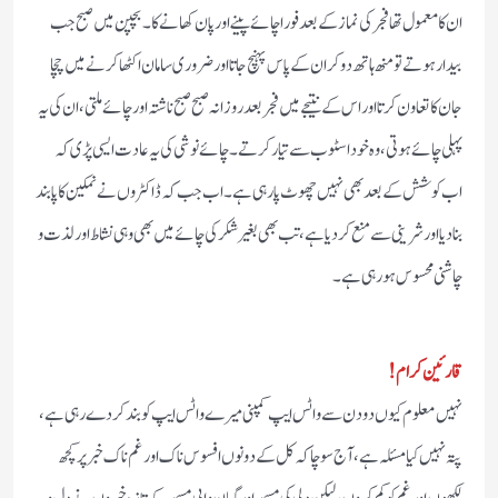
ان کا معمول تھا فجر کی نماز کے بعد فورا چائے پینے اور پان کھانے کا ۔ بچپن میں صبح جب
بیدار ہوتے تو منھ ہاتھ دو کر ان کے پاس پہنچ جاتا اور ضروری سامان اکٹھا کرنے میں چچا
جان کا تعاون کرتا اور اس کے نتیجے میں فجر بعد روزانہ صبح صبح ناشتہ اور چائے ملتی، ان کی یہ
پہلی چائے ہوتی، وہ خود اسٹوب سے تیار کرتے ۔ چائے نوشی کی یہ عادت ایسی پڑی کہ
اب کوشش کے بعد بھی نہیں چھوٹ پا رہی ہے ۔ اب جب کہ ڈاکٹروں نے نمکین کا پابند
بنا دیا اور شرینی سے منع کردیا ہے، تب بھی بغیر شکر کی چائے میں بھی وہی نشاط اور لذت و
چاشنی محسوس ہو رہی ہے ۔
قارئین کرام!
نہیں معلوم کیوں دو دن سے واٹس ایپ کمپنی میرے واٹس ایپ کو بند کر دے رہی ہے ،
پتہ نہیں کیا مسئلہ ہے ، آج سوچا کہ کل کے دونوں افسوس ناک اور غم ناک خبر پر کچھ