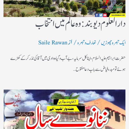
دارالعلوم دیوبند: وہ عالم میں انتخاب
/
/ از
ایک تبصرہ چھوڑیں
تعارف و تبصرہ
Saile Rawan
حضرت ابراہیم علیہ السلام، اپنا کل سرمایہ، بے آب وگیاہ وادی میں آقا کی نذر کرکے کھڑے
ہوئے تو مبدء فیاض سے بابِ دعا مفتوح…