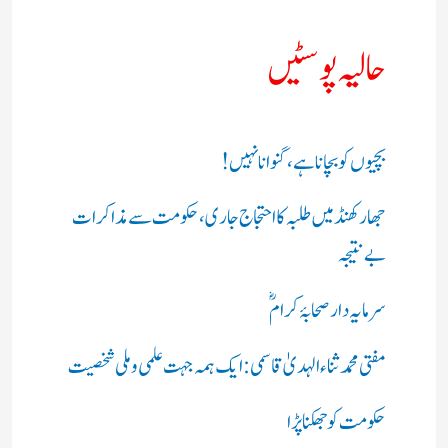
حالیہ پوسٹیں
بچیوں کو بچانا ہے، گنوانا نہیں!
جھارکھنڈ میں طلبہ کا احتجاج جاری، حکومت سے مذاکرات
بے نتیجہ
سرمایہ دار صحابۂ کرامؓ
مفتی محمد ثناء الہدیٰ قاسمی: ایک ہمہ جہت علمی و ملی شخصیت
حکومت کو جھکنا پڑا