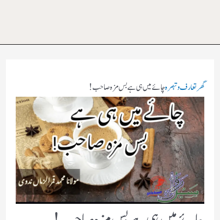
گھر
تعارف و تبصرہ
چائے میں ہی ہے بس مزہ صاحب !