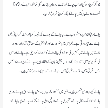
جو بگڑ کر چاء ہو گیا اور اب چائے کہلاتا ہے۔ وہ ماہرِنباتات بھی تھا لہٰذااس نے وقتاً فوقتاً
کھولے ہوئے پانی میں چائے کا پتّا ملا کر پینا شروع کر دیا۔
چائے دنیا کا پسندیدہ مشروب ہے۔ یہ چائے کے پودے کی پتیوں کو چند منٹ گرم پانی میں
ابالنے سے تیار ہوتی ہے۔ پھر اس میں ضرورت اور خواہش کے مطابق چینی اور دودھ
ملاتے ہیں چائے میں کیفین کی موجودگی پینے والے کو تروتازہ کر دیتی ہے۔ چائے اور اس
کی انگریزی "ٹی” (Tea)، دونوں چینی زبان کے الفاظ ہیں۔ چائے کے پودے کا اصل
وطن مشرقی چین، جنوب مشرقی چین، میانمار اور آسام (بھارت) شامل ہیں۔
چائے کی بہت سی قسمیں ہیں ۔ جن میں مشہور کچھ یہ ہیں ۔ سفید چائے ، پیلی چائے، ہری
چائے ،اولانگ ، کالی چائے، کشمیری چائے ، الائچی والی چائے ،کڑک چائے ، پونیا چائے ،