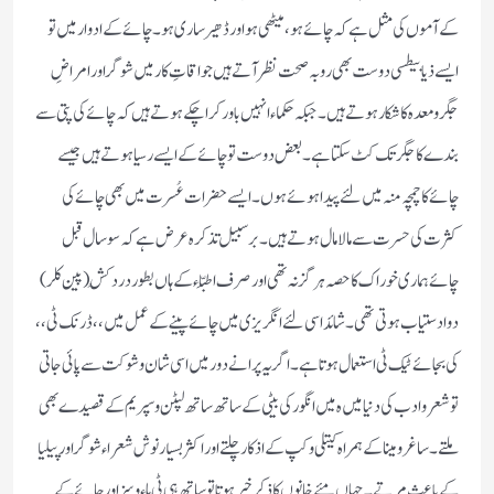
کے آموں کی مثل ہے کہ چائے ہو، میٹھی ہو اور ڈھیر ساری ہو ۔ چائے کے ادوار میں تو
ایسے ذیا بیطسی دوست بھی روبہ صحت نظر آتے ہیں جو اقاتِ کار میں شوگر اور امراضِ
جگر ومعدہ کا شکار ہوتے ہیں ۔ جبکہ حکماء انہیں باور کرا چکے ہوتے ہیں کہ چائے کی پتی سے
بندے کا جگر تک کٹ سکتا ہے ۔ بعض دوست تو چائے کے ایسے رسیا ہوتے ہیں جیسے
چائے کا چمچہ منہ میں لئے پیدا ہوئے ہوں ۔ ایسے حضرات عُسرت میں بھی چائے کی
کثرت کی حسرت سے مالا مال ہوتے ہیں ۔ برسبیل تذکرہ عرض ہے کہ سو سال قبل
چائے ہماری خوراک کا حصہ ہرگز نہ تھی اور صرف اطِبّاء کے ہاں بطور درد کُش( پین کلر)
دوا دستیاب ہوتی تھی ۔ شائد اسی لئے انگریزی میں چائے پینے کے عمل میں ،، ڈرنک ٹی ،،
کی بجائے ٹیک ٹی استعمال ہوتا ہے ۔ اگر یہ پرانے دور میں اسی شان و شوکت سے پائی جاتی
تو شعرو ادب کی دنیا میں ہ میں انگور کی بیٹی کے ساتھ ساتھ لپٹن و سپریم کے قصیدے بھی
ملتے ۔ ساغرو مینا کے ہمراہ کیتلی و کپ کے اذکار چلتے اور اکثر بسیار نوش شعراء شوگر اور پیلیا
کے باعث مرتے ۔ جہاں مئے خانوں کا ذکرِخیر ہوتا تو ساتھ ہی ٹی ہاءوسز اور چائے کے