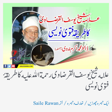
علامه شيخ يوسف القرضاوى رحمة الله عليه كا طريقۂ
فتوى نويسى
/
/ از
ایک تبصرہ چھوڑیں
تعارف و تبصرہ
Saile Rawan