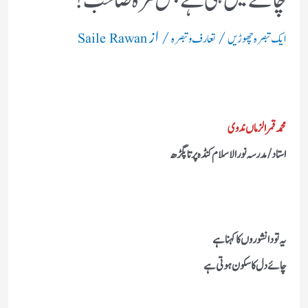
چائے میں ہی ہے بس مزہ صاحب !
/
/ از
ایک تبصرہ چھوڑیں
تعارف و تبصرہ
Saile Rawan
محمد قمر الزماں ندوی
استاد/ مدرسہ نور الاسلام کنڈہ پرتاپگڑھ
یہ تو دانشوروں کا کہنا ہے
چائے دل کا سکون ہوتی ہے