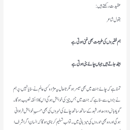
عقیدت رکھتے ہیں:
بقول شاعر
ہم فقیروں کی طبیعت بھی غنی ہوتی ہے
بیٹھ جاتے ہیں جہاں چائے بنی ہوتی ہے
تمنا ہے کہ چائے جنت میں بھی میسر ہو مگر تا حال یہ مژدہ کسی عالم نے سنایا نہیں ، پرہم
نے بڑوں سے سنا ہے کہ جنت میں جس چیز کی خواہش ہو گی اس کا ذائقہ نصیب ہو گا ۔
گویا وہانں دودھ اور شہد کے ساتھ ساتھ چائے کی نہروں کی بھی حسب ِ خواہش فراوانی
ہوگی اور وہ بھی حوروں کی میز بانی میں ۔ تو اب تسلیم کرنا ہی ہو گا کہ انسان اگر اشرف ا