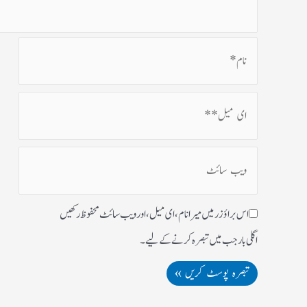
اس براؤزر میں میرا نام، ای میل، اور ویب سائٹ محفوظ رکھیں
اگلی بار جب میں تبصرہ کرنے کےلیے۔