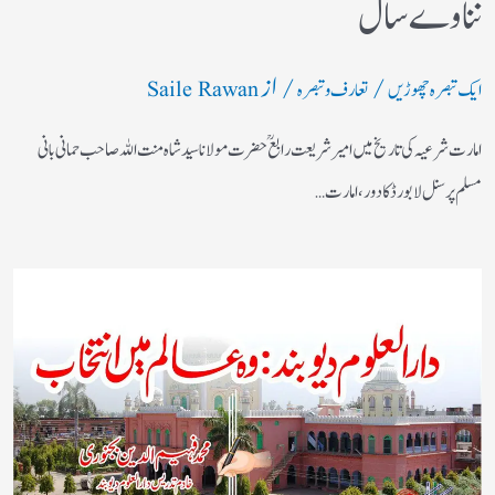
نناوے سال
/
/ از
ایک تبصرہ چھوڑیں
تعارف و تبصرہ
Saile Rawan
امارت شرعیہ کی تاریخ میں امیر شریعت رابع ؒ حضرت مولانا سید شاہ منت اللہ صاحب حمانی بانی
مسلم پرسنل لا بورڈ کا دور ،امارت…