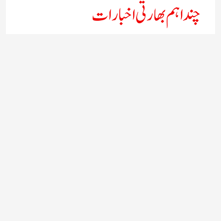
چند اہم بھارتی اخبارات
روز نامہ ’’ دعوت نیوز ڈاٹ نٹ‘‘
روزنامہ ’’ منصف‘‘ حیدر آباد
روزنامہ ’’ انقلاب‘‘ لکھنؤ
روز نامہ ’’راشٹریہ سہارا اردو
روزنامہ ’’اخبارمشرق‘‘ کولکاتا
روزنامہ ’’اعتماد‘‘ حیدرآباد
اردو نیوز ’’بی بی سی‘‘