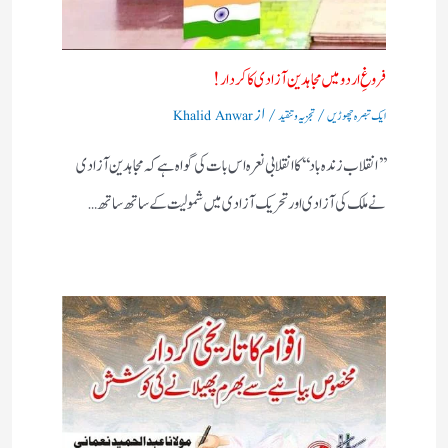
فروغِ اردو میں مجاہدین آزادی کا کردار!
/
/ از
ایک تبصرہ چھوڑیں
تجزیہ و تنقید
Khalid Anwar
’’انقلاب زندہ باد‘‘کا انقلابی نعرہ اس بات کی گواہ ہے کہ مجاہدین آزادی
نے ملک کی آزادی اور تحریک آزادی میں شمولیت کے ساتھ ساتھ…