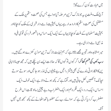
میں عبادت کون کرے گا!
آج ملک و ملت پر یہ جو نازک ترین مرحلہ آیا ہوا ہے جس کی صحت و سقم پر ملک کے
مستقبل کی صحت و سقم کا دارومدار ہے یہاں بحیثیت ذمےدار شہری کے ملک کو بچانا اور
بحیثیت مسلمان کے ملت کو بچانا یہاں کے ایک ایک حساس و باشعور فرد کی قومی ملی و
مذہبی ذمےدارای ہے۔
میرا مشاہدہ اور تجزیہ مجھے بتاتا ہے کہ ہم نہایت نازک ترین موڑ پر کھڑے ہوگئے ہیں۔
رب کعبہ کی قسم کھاکر
اگر کہوں تو کہوں گا کہ حالات ایسے بن چکے ہیں کہ مجھ جیسا لاابالی
پن کا شکار ادنیٰ بندے کی بھی بیشتر راتیں بےچینیوں کی نذر ہوجاتیں اور سوتے سوتے
اچانک آنکھیں کھل جاتی ہیں اور لگتاہے کہ کچھ ہونے والا ہے،ایک خوف،ایک
احساس،ایک درد،ایک فکر و ہم اور ایک اضطراب و بےچینی بسا اوقات اس طرح
مضطرب کر دیا کرتی ہے کہ سوائے رب کے حضور ہاتھ اٹھانے کے کچھ سمجھ میں نہیں
آتا۔