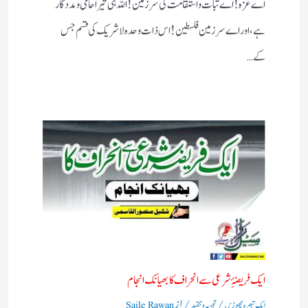
اے غزہ! اے ثبات واستقامت کی سرزمین! اللہ ہی تیرا حامی ومددگار
ہے، اور اے سرزمین فلسطین! اس ذات وحدہ لاشریک کی قسم جس
کے…
ایک فریضۂِ شرعی سے انحراف کا بھیانک انجام
/
/ از
ایک تبصرہ چھوڑیں
تجزیہ و تنقید
Saile Rawan