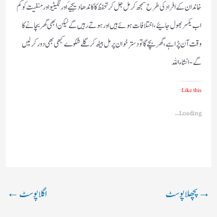
خاندان کے افراد کی طرح سمجھ کر مل جل کر تحفظ کا کاندھا دیجیۓ اور نگیٹیو اور منفیت کو کم
اب یکسر بھول جائیے،اختلافات ہوئے ہیں اور ہوتے رہیں گے لیکن ابھی گھر بچانے کا
وقت آن پڑا ہے،گھر بچے گا تو دسترخوان پر مل بیٹھ کر گلے شکوے کبھی بھی دور کرلیں
گے- انشاءاللہ
Like this:
Loading...
→
پچھلا پوسٹ
اگلا پوسٹ
←