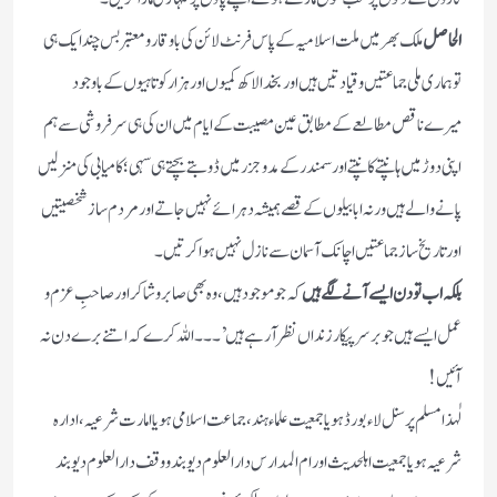
الحاصل
ملک بھر میں ملت اسلامیہ کے پاس فرنٹ لائن کی باوقار و معتبر بس چند ایک ہی
تو ہماری ملی جماعتیں و قیادتیں ہیں اور بخدا لاکھ کمیوں اور ہزار کوتاہیوں کے باوجود
میرے ناقص مطالعے کے مطابق عین مصیبت کے ایام میں ان کی ہی سرفروشی سے ہم
اپنی دوڑ میں ہانپتے کانپتے اور سمندر کے مد و جزر میں ڈوبتے بچتے ہی سہی؛کامیابی کی منزلیں
پانے والے ہیں ورنہ ابابیلوں کے قصے ہمیشہ دہرائے نہیں جاتے اور مردم ساز شخصیتیں
اور تاریخ ساز جماعتیں اچانک آسمان سے نازل نہیں ہوا کرتیں۔
بلکہ اب تو دن ایسے آنے لگے ہیں
کہ جو موجود ہیں،وہ بھی صابر و شاکر اور صاحبِ عزم و
عمل ایسے ہیں جو برسرپیکار زنداں نظر آرہے ہیں’۔۔۔اللہ کرے کہ اتنے برے دن نہ
آئیں!
لٰہذا مسلم پرسنل لاء بورڈ ہو یا جمعیت علماء ہند،جماعت اسلامی ہو یا امارت شرعیہ،ادارہ
شرعیہ ہو یا جمعیت اہلحدیث اور ام المدارس دارالعلوم دیوبند و وقف دارالعلوم دیوبند