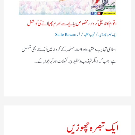
اقوام کا تاریخی کردار،مخصوص بیانیے سے بھرم پھیلانے کی کوشش
/
/ از
ایک تبصرہ چھوڑیں
تجزیہ و تنقید
Saile Rawan
اسلامی تہذیب و عقیدہ اور امت مسلمہ کے کردار میں ایک تاریخی تسلسل
ہے، جب کہ دیگر تہذیب و عقیدہ پر تخیلات اور کہانیوں کے…
ایک تبصرہ چھوڑیں