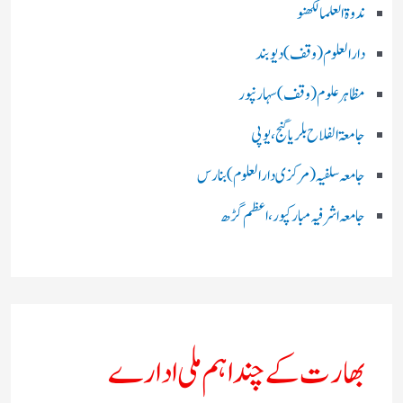
ندوۃالعلما لکھنو
دارالعلوم (وقف)دیوبند
مظاہرعلوم (وقف)سہارنپور
جامعۃ الفلاح بلریاگنج،یوپی
جامعہ سلفیہ(مرکزی دارالعلوم )بنارس
جامعہ اشرفیہ مبارکپور،اعظم گڑھ
بھارت کے چند اہم ملی ادارے