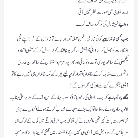
مگر وجود کا میرے بھی اعتراف کرے
اسے تو اپنی بھی صورت نظر نہیں آتی
وہ اپنے شیشۂ دل کی تو گرد صاف کرے
جب کسی خاندان پر
کوئی خارجی دشمن حملہ آور ہوجائے تو خاندان کے افراد اپنے نجی
اختلافات کو بھول کر اور ذاتی چپقلش اور گھریلو چشمک کو فراموش کرکے آپسی اتحاد و
یکجھتی کے ساتھ پوری قوت و توانائی اور بھرپور عزم و استقلال کے ساتھ ان خارجی
دشمنوں سے مقابلہ کرکے خاندانی اقدار کو بچالیتے ہیں۔کیونکہ خاندان ہی نہیں رہے گا تو
آپسی جھگڑے کن سے اور کیونکر ہوں گے!
مجھے یاد آرہاہے
کہ جب اڈوانی کی رتھ یاترا کو صوبہ بہار کے اس وقت کے وزیر اعلیٰ جناب
لالو پرساد یادو نے روکا تھا تو ایک بڑے سبھا سے خطاب کرتے ہوئے انہوں نے بڑی
خوبصورت بات کہی تھی،انہوں نے کہا تھا کہ جب لڑائی دنگے میں ملک کے لوگ ہی
مرجائیں گے اور دیش میں آدمی ہی نہیں بچے گا تو مندر میں گھنٹی کون بجائے گا اور مسجد