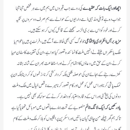
اچھا اور ایک بات کہ عقیدے
کی رو سے جب قبروں میں ہم میں سے ہر شخص تنہا تنہا
جواب دہ ہے تو ملی و مذہبی ذمےدارایوں کے حوالے سے ہم صرف دوسروں پر تکیہ
کرنے اور خود کو اس سے بری الزمہ سمجھنے کے قائل کیوں کر ہوسکتے ہیں۔
مزید برآں انفرادی یا اجتماعی
جو لوگ کسی بھی لحاظ سے آگے ہیں،فرنٹ پر ہیں یا عوام یا
ملک یا حکمراں طبقے نے انہیں ملت کا نمائندہ تصور کیا ہوا ہے،ان کی تقویت کا سامان مہیا
کرنے،ان کے حق میں دعاؤں کا اہتمام کرنے اور استطاعت بھر ان کے شانہ بشانہ
کھڑے رہنے کے بجائے ان کی حوصلہ شکنی بلکہ کردار کشی کرنا،زخموں کو کردینا بلکہ ان پر
نمک پاشی کرنا اور اس عمل کو عمل اور کام تصور کرنا میرے ناقص خیال میں ملک و ملت
دونوں کی بیخ کنی اور اس کے وقار و اعتبار کو داغدار کرنے کے سوا کچھ بھی نہیں ہے۔
یاد رکھیں کہ ایک لانگ ٹائم
منصوبے کے تحت ہمارے ہاتھوں میں موبائل تھمایا گیا ہے
تاکہ ہم گھر بیٹھے من چاہی گیان بانٹیں اور اسکرین پر انگلیوں کو ہلا کر ملک و ملت کے کام
گاروں کے دلوں پر شب خوں مارتے ہوئے اپنے پاؤں پر کلہاڑی مارا کریں۔