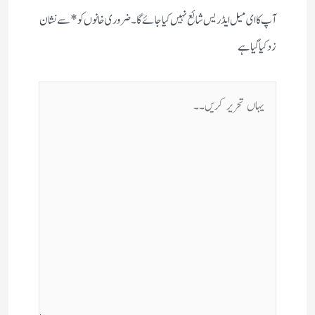
آپ کا ای میل ایڈریس شائع نہیں کیا جائے گا۔
ضروری خانوں کو
*
سے نشان
زد کیا گیا ہے
یہاں
تحریر
کریں۔۔