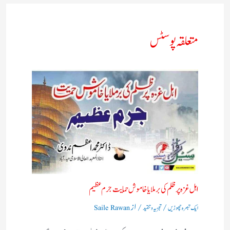
متعلقہ پوسٹس
اہل غزہ پر ظلم کی برملا یا خاموش حمایت جرم عظیم
/
/ از
ایک تبصرہ چھوڑیں
تجزیہ و تنقید
Saile Rawan