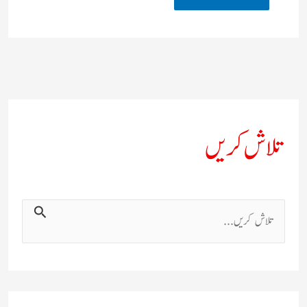
تلاش کریں
ت
ل
ا
ش