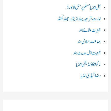
آل انڈیا مسلم پرسنل لا بورڈ
امارت شرعیہ بہار اڑیشہ و جھارکھنڈ
جمعیت علمائے ہند
جماعت اسلامی ہند
جمعیت اہل حدیث ہند
زکوۃ فاؤنڈیشن انڈیا
رضا اکیڈمی انڈیا