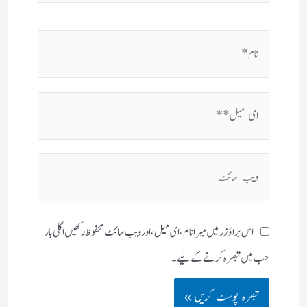
نام*
ای
میل**
ویب
سائٹ
اس براؤزر میں میرا نام، ای میل، اور ویب سائٹ محفوظ رکھیں اگلی بار
جب میں تبصرہ کرنے کےلیے۔