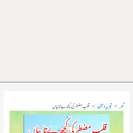
گھر
تجزیہ و تنقید
قلب مضطر کی کچھ بے تابیاں