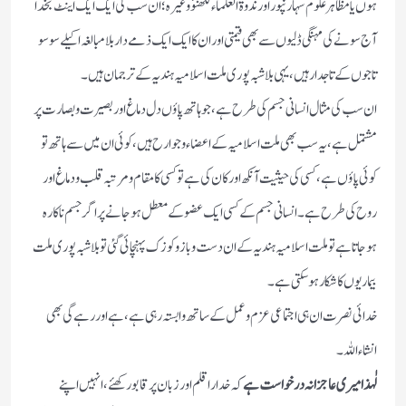
ہوں یا مظاہر علوم سہارنپور اور ندوۃ العلماء لکھنؤ وغیرہ ؛ ان سب کی ایک ایک اینٹ بخدا
آج سونے کی مہنگی ڈلیوں سے بھی قیمتی اور ان کا ایک ایک ذمےدار بلامبالغہ اکیلے سو سو
تاجوں کے تاجدار ہیں،یہی بلاشبہ پوری ملت اسلامیہ ہندیہ کے ترجمان ہیں۔
ان سب کی مثال انسانی جسم کی طرح ہے،جو ہاتھ پاؤں دل دماغ اور بصیرت و بصارت پر
مشتمل ہے،یہ سب بھی ملت اسلامیہ کے اعضاء و جوارح ہیں،کوئی ان میں سے ہاتھ تو
کوئی پاؤں ہے،کسی کی حیثیت آنکھ اور کان کی ہے تو کسی کا مقام ومرتبہ قلب و دماغ اور
روح کی طرح ہے۔انسانی جسم کے کسی ایک عضو کے معطل ہوجانے پر اگر جسم ناکارہ
ہوجاتاہے تو ملت اسلامیہ ہندیہ کے ان دست و بازو کو زک پہنچائی گئی تو بلاشبہ پوری ملت
بیماریوں کا شکار ہوسکتی ہے۔
خدائی نصرت ان ہی اجتماعی عزم و عمل کے ساتھ وابستہ رہی ہے،ہے اور رہے گی بھی
انشاء اللہ۔
لٰہذا میری عاجزانہ درخواست ہے
کہ خدا را قلم اور زبان پر قابو رکھئے،انہیں اپنے