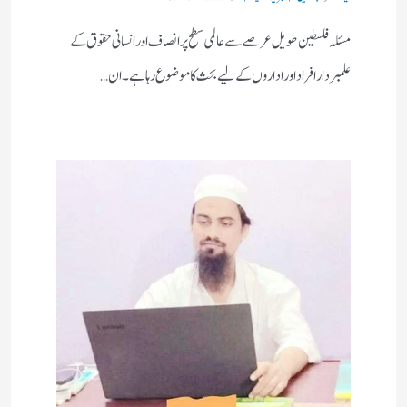
مسئلہ فلسطین طویل عرصے سے عالمی سطح پر انصاف اور انسانی حقوق کے
علمبردار افراد اور اداروں کے لیے بحث کا موضوع رہا ہے۔ ان…