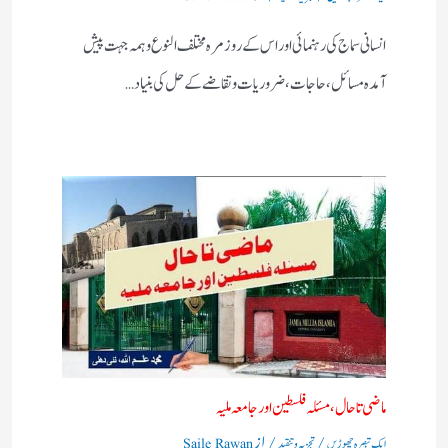
انسانی سماج کی رہنمائی اور اس کے روز مرہ مختلف النوع وہمہ جہت پیش
آمدہ مسائل ، حاجات ، ضروریات وتقاضے کے حل کی بنیاد…
ماضی تا حال، مسئلہ فلسطین اور جامعہ ملیہ
/
/ از
ایک تبصرہ چھوڑیں
تجزیہ و تنقید
Saile Rawan