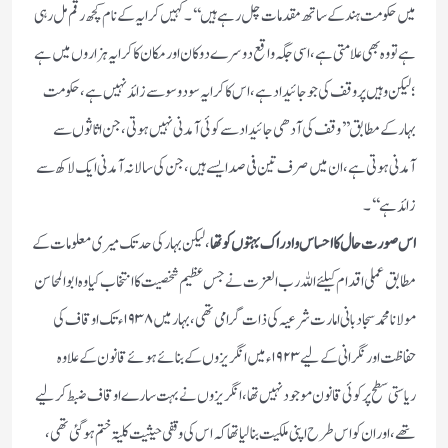
میں حکومت ہند کے ساتھ مقدمات چل رہے ہیں‘‘۔ کہیں کرایہ کے نام کچھ رقم مل رہی
ہے تو وہ بھی علامتی ہے، اسی جگہ واقع دو سرے دوکان اور مکان کا کرایہ ہزاروں میں ہے
؛ لیکن وہیں پر وقف کی جو جائیداد ہے، اس کا کرایہ سو دو سو سے زائد نہیں ہے ، حکومت
بہار کے مطابق ’’وقف کی آدھی جائیداد سے کوئی آمدنی نہیں ہوتی ، جن اثاثوں سے
آمدنی ہوتی ہے،ا ن میں صرف تین فی صد ایسے ہیں ، جن کی سالانہ آمدنی ایک لاکھ سے
زائد ہے‘‘ ۔
اس صورت حال کا احساس وادراک بہتوں کو تھا
، لیکن بہار کی حد تک میری معلومات کے
مطابق عملی اقدام کیلئے اللہ رب العزت نے جس عظیم شخصیت کا انتخاب کیا وہ ابو المحاسن
مولانا محمد سجاد بانی امارت شرعیہ کی ذات گرامی تھی ، بہار میں ۱۹۳۸ء تک اوقاف کی
حفاظت اورنگرانی کے لیے ۱۹۲۳ء میں انگریزوں کے بنائے ہوئے قانون کے علاوہ
ریاستی سطح پر کوئی قانون موجود نہیں تھا ،انگریزوں نے بہت سارے اوقاف ضبط کر لیے
تھے، اور ان کو اس طرح اپنی ملکیت بنا لیا تھا کہ اس کی وقفی حیثیت کلیۃ ختم ہو گئی تھی ،