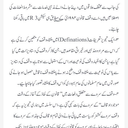
کی جانب سے مختلف علاقوں میں دیئے جانے والے مذہبی خدمات سے مشروط انعامات کی
اصطلاحیں ہیں، اسے وقف قانون ۱۹۸۴ئ؁ کے مطابق ہی سیکشن R 3میں باقی رکھنا
چاہئے۔
۳-ایک تجویز تعریفات (Definations) میں منشاء وقف کو متعین کرنے کی ہے
کہ اس سے مراد وہ مذہبی اور خیراتی مقاصد ہیں، جن کا ذکر وقف کی دستاویز ات میں کیا
گیا ہے، یا جن کا اظہار وقف کی نوعیت اور اس کے استعمال سے ہوتا ہے، وقف کی دستاویز
سے یا اس کی نوعیت سے منشاء وقف واضح نہ ہونے یا منشاء وقف ناقابل حصول ہوجانے کی
صورتوں میں عام مسلمانوں کی عام بہبودی کو اس وقف کا منشاء تصور کیا جانا چاہیے۔
۴-وقف کے سروے سے متعلق دفعات میں ’’قانون کے نفاذ کے آغاز کے وقت
موجود اوقاف‘‘ کے سروے کی بات کہی گئی ہے، اس سلسلہ میں ہماری تجویز یہ ہے کہ
وقف سروے کمشنر کو ریاست میں پائی جانے والی تمام اوقاف کی جائداد کے سروے کا
اختیار دے دیا جائے، اور سروے کو قانون کے نفاذ کے وقت موجودہ جائدادوں تک