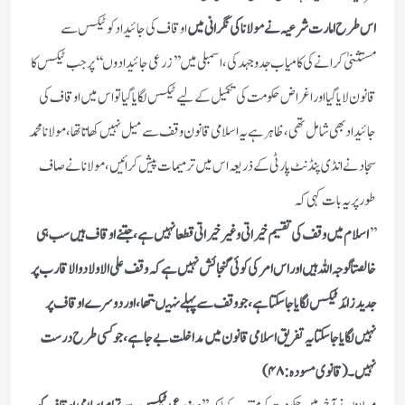
اس طرح امارت شرعیہ نے مولانا کی نگرانی میں
اوقاف کی جائیداد کو ٹیکس سے
مستثنیٰ کرانے کی کامیاب جد وجہد کی ، اسمبلی میں ’’زرعی جائیدادوں ‘‘ پر جب ٹیکس کا
قانون لایا گیا اور اغراض حکومت کی تکمیل کے لیے ٹیکس لگایا گیا تو اس میں اوقاف کی
جائیداد بھی شامل تھی ، ظاہر ہے یہ اسلامی قانون وقف سے میل نہیں کھاتا تھا، مولانا محمد
سجاد نے انڈی پنڈنٹ پارٹی کے ذریعہ اس میں ترمیمات پیش کرائیں ،مولانا نے صاف
طور پر یہ بات کہی کہ
’’
اسلام میں وقف کی تقسیم خیراتی وغیر خیراتی قطعا نہیں ہے ، جتنے اوقاف ہیں سب ہی
خالصتاً لوجہ اللہ ہیں اور اس امر کی کوئی گنجائش نہیں ہے کہ وقف علی الاولاد والاقارب پر
جدید زائد ٹیکس لگایا جا سکتا ہے ، جو وقف سے پہلے نہیںتھا، او ردوسرے اوقاف پر
نہیں لگایا جا سکتا یہ تفریق اسلامی قانون میں مداخلت بے جا ہے،جو کسی طرح درست
نہیں۔ ( قانوی مسودہ :۴۸)