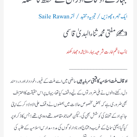
/
/ از
ایک تبصرہ چھوڑیں
تجزیہ و تنقید
Saile Rawan
✍️ مفتی محمد ثناء الہدیٰ قاسمی
نائب ناظم امارت شرعیہ بہار، اڈیشہ وجھارکھند
___________________
اوقاف ملت اسلامیہ کا قیمتی سرمایہ ہیں
، ماضی میں اسے ملت کے غیور، خود دار اور درد مند
دل رکھنے والوں نے ملی ضرورتوں کے لیے وقف کیا تھا ، یہاں پر اس حقیقت کا اعتراف
بھی ضروری ہے کہ بعض مخصوص حالات میں بعضوں نے وقف علی الاولاد کرکے اپنی
جائیداد کے تحفظ کی کوشش بھی کی ، لیکن عموما جو مقاصد تھے وہ وہی تھے؛جس کا ذکر اوپر
کیاگیا؛ یعنی سماج کے غریب ومحتاج اور نادار لوگوں کی مدد، مدارس اسلامیہ کے طلبہ کی