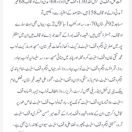
تحت کل وقف فی سبیل اللہ 130وقف علی الاولاد 68آمدنی والے اوقاف 68غیر
آمدنی والے اوقاف 158ہیں ، مقاصد کے اعتبار سے دیکھیں تو
مساجد 92قبرستان70، مدرسہ اور مکتب 1، ہاسپیٹل 2ہے، یہاں بھی بہت سارے
اوقاف رجسٹرڈ نہیں ہیں، شیعہ وقف بورڈ کے تحت جو بڑے اوقاف ہیں ان میں مظفر
پور میں صغریٰ بیگم وقف اسٹیٹ مارکیٹ ، اکھاڑہ گھاٹ قبرستان ، مسجد اور مار کیٹ نواب
محمد تقی خان وقف اسٹیٹ کمرہ محلہ اور پٹنہ میں جناتی مسجد ، مدرسہ سلیمانیہ نواب بہادر
روڈ ، قمر النساء بیگم وقف اسٹیٹ نواب بہادر روڈ، نور جہاں بیگم وقف اسٹیٹ ، امام باندی
بیگم وقف اسٹیٹ ، امام باڑہ سنگی دالان وقف اسٹیٹ، محمود علی شیعہ قبرستان ، فضل امام
پبلک چیری ٹیبل اینڈ ریلی جیس ٹرسٹ ، فریزر روڈ، الطاف نواب وجیہہ النساء وقف
اسٹیٹ، ملا شادمان وقف اسٹیٹ گولک پور ، بادشاہ نواب وقف اسٹیٹ خاص طور پر
قابل ذکر ہیں، ان کے علاوہ شیعہ وقف بورڈ کے تحت میر حسن عسکری وقف اسٹیٹ
آرہ، حسینی بیگم وقف اسٹیٹ چھپرہ ، فضا علی وقف اسٹیٹ سیوان، کا اندراج بھی ہے ،