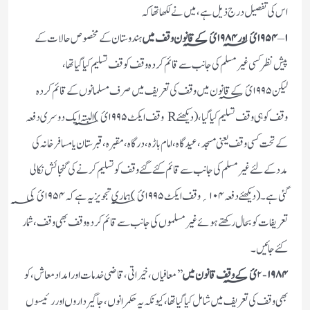
اس کی تفصیل درج ذیل ہے،میں نے لکھا تھا کہ
۱
–
۱۹۵۴ئ؁ اور ۱۹۸۴ئ؁ کے قانون وقف میں
ہندوستان کے مخصوص حالات کے
پیش نظر کسی غیر مسلم کی جانب سے قائم کردہ وقف کو قف تسلیم کیا گیا تھا،
لیکن ۱۹۹۵ئ؁ کے قانون میں وقف کی تعریف میں صرف مسلمانوں کے قائم کردہ
وقف کو ہی وقف تسلیم کیا گیا، (دیکھئے R وقف ایکٹ ۱۹۹۵ئ؁) البتہ ایک دوسری دفعہ
کے تحت کسی وقف یعنی مسجد، عیدگاہ، امام باڑہ، درگاہ، مقبرہ، قبرستان یا مسافر خانہ کی
مدد کے لئے غیر مسلم کی جانب سے قائم کئے گئے وقف کو تسلیم کرنے کی گنجائش نکالی
گئی ہے۔ (دیکھئے دفعہ ۱۰۴؍ وقف ایکٹ ۱۹۹۵ئ؁ ) ہماری تجویز یہ ہے کہ ۱۹۵۴ئ؁ کی
تعریفات کو بحال رکھتے ہوئے غیر مسلموں کی جانب سے قائم کردہ وقف بھی وقف، شمار
کئے جائیں۔
۱۹۸۴ئ؁ کے وقف قانون میں
۲-
’’ معافیاں، خیراتی، قاضی خدمات اور امداد معاش، کو
بھی وقف کی تعریف میں شامل کیا گیا تھا، کیونکہ یہ حکمرانوں، جاگیرداروں اور رئیسوں