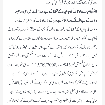
سے کئی کو نئے وقف ایکٹ میں شامل کر لیا گیا ہے۔
قانونی اعتبار سے اوقاف کی جائیداد کے تحفظ کے لیے بہار اسٹیٹ میں سنی اور شیعہ
اوقاف کے لیے الگ الگ بورڈ قائم ہے،
ان کے ذمہ اوقاف کو رجسٹرڈ کرنے اور
اوقاف کی جائیدا کے تحفظ کے ساتھ اسے واقف کی منشاء کے مطابق مفید اور بار آور بنانے
کا کام ہے ، لیکن اس معاملہ میں دونوں بورڈ سست روی کا شکار ہے ، یہی وجہ ہے کہ یہاں
رجسٹرڈ اوقاف کی تعداد دوسری ریاستوں سے کم ہے، اس سلسلے میں عوامی بیداری بھی
نہیں ہے ، رجسٹریشن کے کام سے قبل وقف ایکٹ ۱۹۹۵ء کے سکیشن ۴ اور محکمہ اقلیتی
فلاح کے نوٹی فیکیشن نمبر 843مورخہ 15/09/2008کے مطابق محکمہ اصلاحات
آراضی کے پرسنل سکریٹری کو کمشنرکی حیثیت سے سروے کرانا تھا، اس کام کے لیے
تمام اضلاع کے کلکٹر کو اسسٹنٹ کمشنر اور ڈ ی سی لارکو سروے کمشنر مقرر کیا گیا تھا ، لیکن
ابھی سروے کا کام ہی مکمل نہیں ہو سکا ہے ، جہاں سروے سرکاری کا رندوں کے ذریعہ
کرایا گیا ہے،ان میں سے کئی جگہوں پر متعصب سروے کرنے والوں نے قبرستان کو کبیر