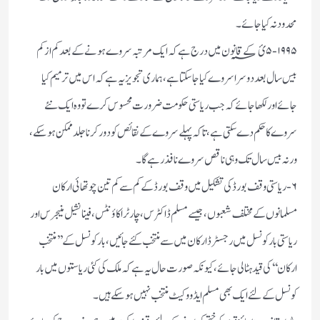
محدود نہ کیا جائے۔
۵-۱۹۹۵ئ؁ کے قانون میں درج ہے کہ ایک مرتبہ سروے ہونے کے بعد کم از کم
بیس سال بعد دوسرا سروے کیا جاسکتا ہے، ہماری تجویز یہ ہے کہ اس میں ترمیم کیا
جائے اور لکھاجائے کہ جب ریاستی حکومت ضرورت محسوس کرے تو وہ ایک نئے
سروے کا حکم دے سکتی ہے، تاکہ پہلے سروے کے نقائص کو دور کرنا جلد ممکن ہوسکے،
ورنہ بیس سال تک وہی ناقص سروے نافذ رہے گا۔
۶-ریاستی وقف بورڈ کی تشکیل میں وقف بورڈ کے کم سے کم تین چوتھائی ارکان
مسلمانوں کے مختلف شعبوں، جیسے مسلم ڈاکٹرس، چارٹر اکاؤنٹس، فینانشیل منیجرس اور
ریاستی بار کونسل میں رجسٹرڈ ارکان میں سے منتخب کئے جائیں،بار کونسل کے’’ منتخب
ارکان‘‘ کی قید ہٹالی جائے، کیونکہ صورت حال یہ ہے کہ ملک کی کئی ریاستوں میں بار
کونسل کے لئے ایک بھی مسلم ایڈووکیٹ منتخب نہیں ہوسکے ہیں۔