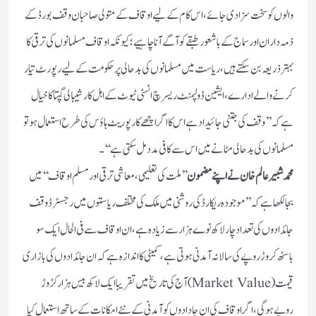
والوں کو سخت سزادی جائے، اس کام کے لیے اوقاف کے متولی صاحبان وقف بورڈ کے
ذمہ داران اور سماج کے با شعور طبقے کو آگے آنا چاہیے؛ کیونکہ اوقاف مسلمانوں کی ترقی کا
بہتر ذریعہ بن سکتے ہیں ، ریاست میں مسلمانوں کی بد حالی پر حکومت کے لیے رپورٹ تیار
کرنے والے ادارے ، ایشین ڈولپمنٹ ریسرچ انسٹی ٹیوٹ کے اہل کار شیبالی گپتا کا خیال
ہے کہ ’’ وقف کی جتنی جائیداد ہے اس کا اگر اچھے کار پوریٹ ہاؤس کی طرح استعمال ہو تو
مسلمانوں کی بد حالی مٹانے میں اس سے کافی مدد مل سکتی ہے ‘‘۔
محمد شبیر عالم خان نے اپنے مضمون
’’ملت کی تعلیمی ، معاشی ترقی اور مسلم اوقاف‘‘ میں
بجا لکھا ہے کہ ’’موجودہ ریکارڈ کی روشنی میں ملک کی مختلف ریاستوں میں رجسٹرڈ وقف
جائدادوں کی تعداد چار لاکھ نوے ہزار سے زیادہ ہے، ان اوقاف سے فی الحال ایک سو
باسٹھ کروڑ روپے کی سالانہ آمدنی ہوتی ہے، کمیٹی کا اندازہ ہے کہ ان جائدادوں کی بازاری
قیمت (Market Value)آج کی تاریخ میں تقریبا ایک لاکھ بیس ہزار کڑوڑ
روپے ہوگی، اگر اوقاف کی ان جادادوں کو آمدنی کے نئے امکانات کے ساتھ استعمال کیا