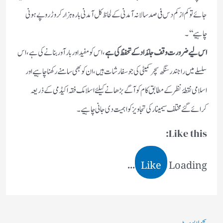
جائے تو کم از کم دس فی صد سالانہ آمدنی کے لحاظ کل آمدنی بارہ ہزار کروڑ روپے ہونی
چاہیے‘‘۔
اس لیے ضرورت وقف جائدادکے تحفظ کی ہے
، اس کو مفید اور بار آور بنانے کی ہے، اس
سلسلے میں راجندرسنگھ سچر کمیٹی کی جو سفارشات ہیں، ان کو بھی سامنے رکھنا چاہیے اور
اسلامی نقطۂ نظر کے مطابق کام کو آگے بڑھانے کیلئے اسلامک فقہ اکیڈمی کے ذریعہ
کرائے گئے مختلف سیمینار کی تجاویز کو اہمیت دی جانی چاہیے۔
Like this:
Like
Loading...