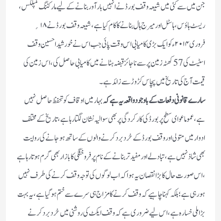
جن میں سے کئی میں شیعہ وقف بورڈ نے انہیں بار آور بنانے کے لیے مار کٹنگ کمپلکس ،
ریسٹ ہاؤس ، ہاسٹل اور میرج ہال بنانے کا کام کیا ہے ، شیعہ وقف بورڈ نے ۱۸؍
فروری ۲۰۱۴ء کو ایک بڑی کامیابی اس وقت پائی جب اس نے خورشیداحسین وقف
اسٹیٹ کی 57کھٹہ زمین پر سے نا جائز قبضہ ہٹانے میں کامیابی حاصل کی ، اس زمین کی
قیمت آج کی تاریخ میں پچاس کڑوڑ سے زائد ہے ۔
سارے قانونی دفعات کے با وجود واقعہ یہ ہے کہ
بہار میں اوقاف کو تحفظ حاصل نہیں
ہے ، عموما عوای سطح پر بورڈ کی کار کردگی پر بھی سوالیہ نشان لگتا رہا ہے ، تاریخ کے مختلف
ادوار میں متولی اور وقف بورڈ کے خرد برد کرنے والوں کے ساتھ ہو جانے کی روایت
بھی شاذنہیں ہے ، تبادلے اور مفید تر بنانے کے نام پر فروختگی کا بازار بھی گرم ہو تا رہا ہے
، اس صورت حال کا بڑا نقصان یہ ہوا کہ اب لوگوں کی توجہ وقف کرنے کی طرف نہیں
ہو رہی ہے؛ بلکہ کہنا چاہیے کہ وقف کرنے کا مزاج ہی سرے سے ختم ہو گیا ہے ، یہ بہت
بڑا ملی خسارہ ہے ،اس لیے ضروری ہے کہ وقف ایکٹ کی روشنی میں خرد برد کرنے