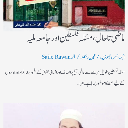
ماضی تا حال، مسئلہ فلسطین اور جامعہ ملیہ
/
/ از
ایک تبصرہ چھوڑیں
تجزیہ و تنقید
Saile Rawan
مسئلہ فلسطین طویل عرصے سے عالمی سطح پر انصاف اور انسانی حقوق کے علمبردار افراد اور اداروں
کے لیے بحث کا موضوع رہا ہے۔ ان…