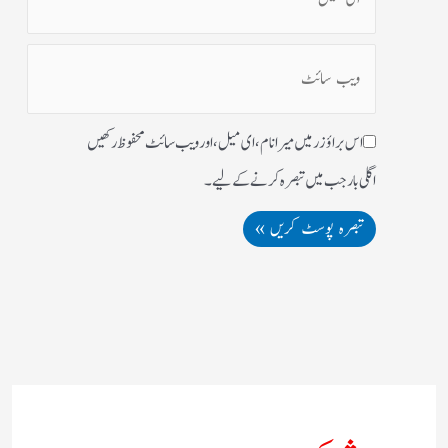
اس براؤزر میں میرا نام، ای میل، اور ویب سائٹ محفوظ رکھیں
اگلی بار جب میں تبصرہ کرنے کےلیے۔