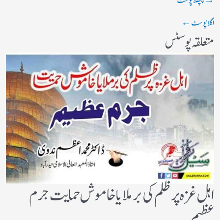
→
پچھلا پوسٹ
اگلا پوسٹ
←
متعلقہ پوسٹس
اہل غزہ پر ظلم کی برملا یا خاموش حمایت جرم
عظیم