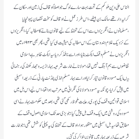
الناس علی دین ملوکہم کے تحت بہت سارے لوگ جو اصلاً اوقاف کی زمین اور مکان کے
کرایہ دار تھے، مالک بن بیٹھے ، اس طرز عمل نے اوقاف کو سخت نقصان پہونچا یا
،مسلمانوں نے انگریزوں سے اس کے تحفظ کے لیے قانون بنانے کا مطالبہ کیا، انگریزوں
کے نزدیک غلام ہندوستان کے اس مطالبہ کی حیثیت ہی کیا تھی، پھر بھی ۱۹۲۳ء میں
انگریزوں نے مسلم وقف ایکٹ بنایا ، اور اسے نافذ کر دیا ، یہ ایکٹ ظاہر ہے اسلامی
تقاضوں سے ہم آہنگ نہیں تھا، مولانا نے امارت شرعیہ بہار اڑیسہ وجھارکھنڈ کی رہنمائی
میںایک مسودہ قانون تیار کرایا اور اسے بہار مسلم انڈی پنڈنٹ پارٹی کے ذریعہ اسمبلی
میں پیش کرایا ،چونکہ یہ مسودہ مولانا کی نگرانی میں مرتب ہوا تھا ، اس لیے اس بل میں
اسلامی قوانین وقف کی پوری رعایت ملحوظ رکھی گئی تھی ، بعد میں حکومت بہار نے اسی
مسودہ کی روشنی میں ایک وقف بل پیش کیا؛ جو بڑی حد تک اسلامی اصول وقف کے
مطابق تھا ، یہ بل اسمبلی میں منظور ہوا ، اوقاف کے تحفظ کی یہ پہلی کوشش تھی؛ جو امارت
شرعیہ کے ذریعہ بہارمیں قانون بنوا کر کی گئی ۔