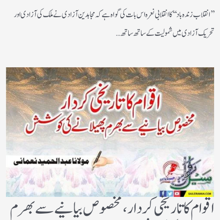
’’انقلاب زندہ باد‘‘کا انقلابی نعرہ اس بات کی گواہ ہے کہ مجاہدین آزادی نے ملک کی آزادی اور
تحریک آزادی میں شمولیت کے ساتھ ساتھ…
اقوام کا تاریخی کردار،مخصوص بیانیے سے بھرم