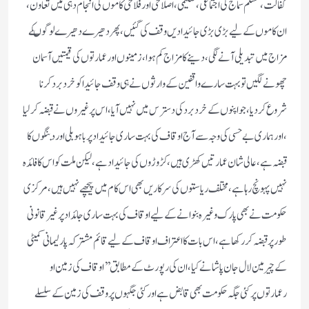
کفالت ، مسلم سماج کی اجتماعی، تعلیمی، اصلاحی اور فلاحی کاموں کی انجام دہی میں تعاون ،
ان کاموں کے لیے بڑی بڑی جائیدادیں وقف کی گئیں، پھر دھیرے دھیرے لوگوںکے
مزاج میں تبدیلی آنے لگی ، دینے کا مزاج کم ہوا،زمینوں اور عمارتوں کی قیمتیں آسمان
چھونے لگیں تو بہت سارے واقفین کے وارثوں نے ہی وقف جائیدا کو خرد برد کرنا
شروع کر دیا ، جو اپنوں کے خرد بردکی دسترس میں نہیں آیا ،اس پر غیروں نے قبضہ کر لیا
، اورہماری بے حسی کی وجہ سے آج اوقاف کی بہت ساری جائیداد پر باہو بلی اور دبنگوں کا
قبضہ ہے ، عالی شان عمارتیں کھڑی ہیں، کڑوڑوں کی جائیداد ہے، لیکن ملت کو اس کا فائدہ
نہیں پہونچ رہا ہے، مختلف ریاستوں کی سرکاریں بھی اس کام میں پیچھے نہیں ہیں، مرکزی
حکومت نے بھی پارک وغیرہ بنوانے کے لیے اوقاف کی بہت ساری جائداد پر غیر قانونی
طور پر قبضہ کر رکھا ہے ، اس بات کا اعتراف اوقاف کے لیے قائم مشترکہ پارلیمانی کمیٹی
کے چیر مین لال جان پاشا نے کیا، ان کی رپورٹ کے مطابق ’’اوقاف کی زمین او
رعمارتوں پر کئی جگہ حکومت بھی قابض ہے اور کئی جگہوں پر وقف کی زمین کے سلسلے