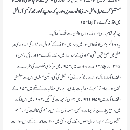
مولانا نے آخر میں حکومت کو متنبہہ کیا کہ ’’
وہ زرعی ٹیکس سے تمام اسلامی اوقاف کو
مستثنیٰ کرے اپنی دانش مندی کا ثبوت دیں ، اور یہ کہ وہ اپنے کو اور مجھ کو کسی آزمائش
میں مبتلا نہ کرے، ‘‘ ( ایضا ۵۴)
چنانچہ تمام زرعی اوقاف کو اس قانون سے الگ رکھا گیا ۔
یہ دور انگریزوں کا تھا ، اس دورمیں بہار میں اوقاف کے کنٹرول اور تحفظ کی ذمہ داری ہر
ضلع میں ضلع جج کی تھی، آزادی کے بعد بہار میں وقف ایکٹ ۱۹۴۷ء بنایا گیا ، جس کا
نفاذ ۳؍ مارچ ۱۹۴۸ء سے ہوا ، بعد میں ۱۹۵۴ء میں مرکزی حکومت کی طرف سے
وقف ایکٹ لایا گیا اور اسے نافذ کرنے کی کوشش کی گئی ، لیکن مسلمان اس سے مطمئن
نہیں ہوئے او رترمیم کے مطالبات جاری رہے ، ان مطالبات کے نتیجے میں ۱۹۵۴ء کے
وقف ایکٹ میں ۱۹۵۹، ۹ ۱۹۶ء میں جزوی ترمیمات کی گئیں ، ۱۹۸۴ء میں اس ایکٹ
میں وسیع پیمارے پر ترمیمات ہوئیں ،مسلمانوں نے اس ترمیم کی مخالفت کی اور مسلم
تنظیموں کے ذریعہ اسلامی اصولِ وقف کی روشنی میں سوالات اٹھائے گئے ، ان سوالات