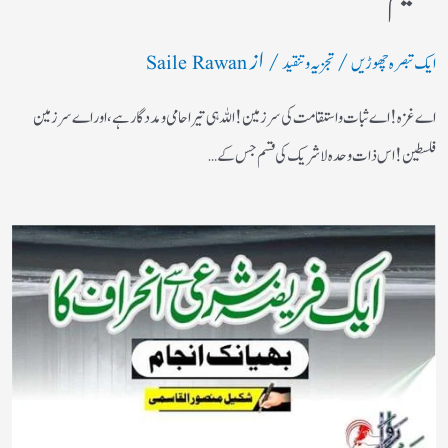
/
/ از
ایک تبصرہ چھوڑیں
تجزیہ و تنقید
Saile Rawan
اے غزہ! اے ثبات واستقامت کی سرزمین! اللہ ہی تیرا حامی ومددگار ہے، اور اے سرزمین
فلسطین! اس ذات وحدہ لاشریک کی قسم جس کے…