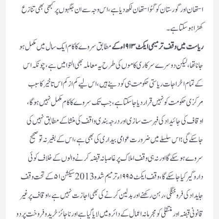
استھان اور گورستان کو گئو استھان لکھ دیا ہے ، اس وجہ سے ان جگہوں پر کبھی بھی تنازع
کھڑا ہو سکتا ہے ۔
ریاست میں وقف ترمیمی ایکٹ ۱۹۱۳ء کے
مطابق سروے کا کام ایک سال میں مکمل ہو
جانا تھا ، لیکن دوسرے سرکاری کاموں کی طرح یہ معاملہ بھی التوا میں ہے ، چونکہ اس
کے تمام اخراجات ریاستی حکومت ہی کو دینے ہیں، اس لیے کم از کم اس تاخیر کا سبب
مرکزی حکومت کو نہیں قرار دیا جا سکتا ہے ،جب تک سروے کا کام مکمل نہیں ہو گا ،
اوقاف کی جائیداد کی فہرست سازی اور درجہ بندی واقف کی منشا کے مطابق نہیں کی
جاسکے گی؛ اس سلسلے میں ضرورت عوامی بیداری کی بھی ہے، اس کے بغیر نہ تو صحیح
سروے ہو سکے گا اور نہ ہی وقف املاک پر غاصبانہ قبضہ کرنے والوں کے خلاف کوئی
داروگیر کیا جا سکے گا ، وقف ایکٹ ۱۹۹۵ء ترمیم شدہ 2013سیکشن ۵۱ کے تحت وقف
جایداد کی فروختگی ،رہن رکھنے اور بدلین کرنے کی بھی اجازت نہیں ہے، اوقاف پر غیر
قانونی قبضہ اور منتقلی کو مجرمانہ اعمال کے دائرہ میں لایا گیا ہے اور نا جائز خرید وفروخت پر دو