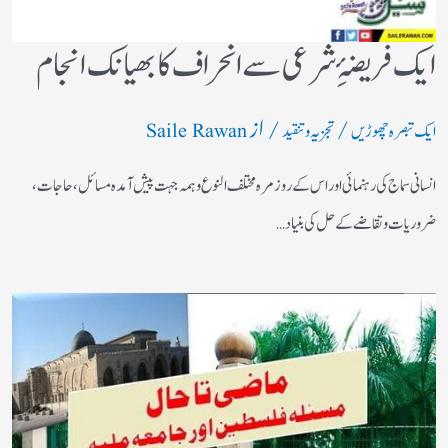
ایک فریضۂِ شرعی سے انحراف کا بھیانک انجام
/
/ از
ایک تبصرہ چھوڑیں
تجزیہ و تنقید
Saile Rawan
انسانی سماج کی رہنمائی اور اس کے روز مرہ مختلف النوع وہمہ جہت پیش آمدہ مسائل ، حاجات ،
ضروریات وتقاضے کے حل کی بنیاد…