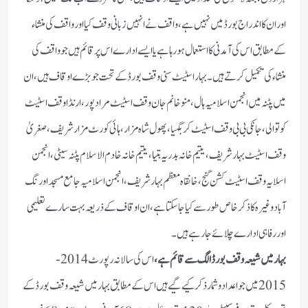
اور ان کا اندراج بورڈ میں نہیں ہے ، واقف نے انہیں زبانی وقف کیا اور واقف کی منشاء
کے مطابق اس کی آمدنی کا استعمال ہو رہا ہے یا ایسے ادارے اس پر قائم ہیں جو واقف کی
منشاء کی تکمیل کرتے ہیں۔ بہار اسٹیٹ سنی وقف بورڈ کے تحت جو بڑے اوقاف ہیں ، ان
میں پٹنہ میں انجمن اسلامیہ ہال ، منو خانم جان وقف اسٹیٹ مراد پور، ارنڈا وقف اسٹیٹ
کوتوالی ، جانکی بی بی وقف اسٹیٹ کر بگہیا ، پھول شاہ مزار ، ہائی کورٹ مزار شریف ، صغریٰ
وقف اسٹیٹ بہار شریف ، یتیم خانہ بدریہ بتیا ، یتیم خانہ خادم الاسلام پٹنہ سیٹی، انجمن
اسلایہ وقف اسٹیٹ کشن گنج ، خانقاہ معظم بہار شریف ، انجمن اسلامیہ جامع مسجد اورنگ
آباد وغیرہ کا ذکر خاص طور سے کیاجا سکتا ہے ، ان اوقاف کے ذریعہ بہت سارے تعلیمی
اور رفاہی ادارے چلائے جا رہے ہیں۔
بہار میں شیعہ وقف بورڈ الگ سے قائم ہے،
اس کی سالانہ رپورٹ 2014-
2015میں جو اعداد وشمار ذکر کیے گیے ہیں اس کے مطابق بہار میں شیعہ وقف بورڈ کے