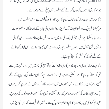
٭اوقاف پر ناجائز قبضہ کو ختم کرانے کے لئے وقف ایکٹ میں وہی دفعہ درج کی جائے
جو سرکاری زمینوں کو خالی کرانے کے سلسلہ میں پہلے سے موجود ہے۔
٭بہار میں بہت ساری اوقاف کی جائداد پر غیر قانونی قبضہ ہے، اس سلسلہ میں
مرکینٹائل بینک، رضوان بلڈنگ فریزر روڈ، اور بی بی جان کے احاطہ کا نام خصوصیت
سے لیا جاسکتا ہے، غیر قانونی قبضہ کی زد میں مساجد، قبرستان، امام باڑہ، اور عیدگاہ کی
زمینیں بھی شامل ہیں۔ اور یہ سلسلہ پوری ریاست میں پھیلاہوا ہے، اس قبضہ کو ہٹانے
کے لئے فوری کوشش کی جانی چاہئے۔
٭بہت ساری ایسی مساجد جو سرکاری مفادات کی توسیع کی زد میں ہیں ، اور جن میں سے
کئی کو مسمار کیاجا چکا ہے، کمیٹی سے میری درخواست ہے کہ ان مساجد کی بازیابی کے لئے
بھی وہ سرکار پر دباؤ ڈالے، ایسی مسجدوں میں دمساجد کا تذکرہ مثال کے طور پر کررہاہوں،
ایک دانا پور کینٹ کی مسجد اور دوسری بازار سمیتی حاجی پور کی مسجد، ان دونوں کی دیواریں
منہدم کردی گئیںاور ان کا نام ونشان مٹادیا گیا ہے۔ہمیں خوشی ہے کہ ان تجاویز میں