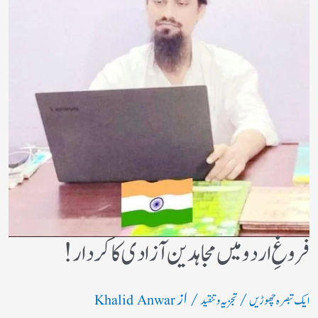
فروغِ اردو میں مجاہدین آزادی کا کردار!
/
/ از
ایک تبصرہ چھوڑیں
تجزیہ و تنقید
Khalid Anwar