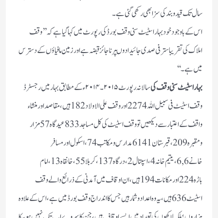
سال تک قید وبند کی سزا بھی رکھی گئی ہے۔
اس کے با وجود خود بہار اسٹیٹ سنی وقف بورڈ کی رپورٹ میں کہا گیا ہے کہ ’’ وقف
املاک کی تقریبا ستر فی صدی جائیدادوںپر نا جائز قبضہ ہے اور زمین ما فیاؤں کے دسترس
میں ہے۔‘‘
بہار اسٹیٹ سنی وقف کی
سالانہ رپورٹ ۲۰۱۵۔۲۰۱۴ء کے مطابق بہار میں رجسٹرڈ
وقف اسٹیٹ فی سبیل اللہ2274اوروقف علی الاولاد 182ہیں ، مقاصد اور منشاء
واقف کے اعتبار سے دیکھیں تو وقف اسٹیٹ کی کل مساجد 833 عیدگاہ 57مزار
ومقبرہ209، قبرستان6141مدارس ومکاتب 74، اسکول اور مسافر
خانے 6,6،یتیم خانہ 4،اسپتال 2، درگاہ137، کربلا 55، خانقاہ 13، امام
باڑہ224اور مکانات 194ہیں ، ان اوقاف میں آمدنی کے ذرائع والے وقف
اسٹیٹ636ہیں، یہ وہ اعداد وشمار ہیں جس کا اندراج وقف بورڈ میں ہے ، اس کے علاوہ
ہزاروں؛ بلکہ لاکھوں کی تعداد میں ایسے اوقاف ہیں ، جن کا سروے اب تک نہیں ہو سکا