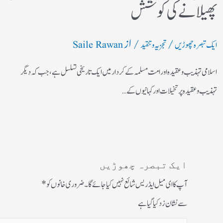
پھیلانے کی کوشش
/
/ از
ایک تبصرہ چھوڑیں
تجزیہ و تنقید
Saile Rawan
اسلامی تہذیب و عقیدہ اور امت مسلمہ کے کردار میں ایک تاریخی تسلسل ہے، جب کہ دیگر
تہذیب و عقیدہ پر تخیلات اور کہانیوں کے…
ایک تبصرہ چھوڑیں
آپ کا ای میل ایڈریس شائع نہیں کیا جائے گا۔
ضروری خانوں کو
*
سے نشان زد کیا گیا ہے