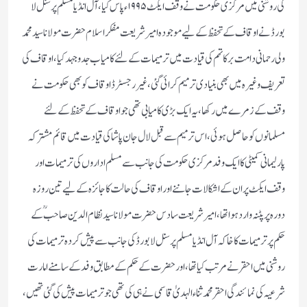
کی روشنی میں مرکزی حکومت نے وقف ایکٹ ۱۹۹۵ء پاس کیا ، آل انڈیا مسلم پرسنل لا
بورڈ نے اوقاف کے تحفظ کے لیے موجودہ امیر شریعت مفکر اسلام حضرت مولانا سید محمد
ولی رحمانی دامت برکاتہم کی قیادت میں ترمیمات کے لئے کامیاب جد وجہد کیا ، اوقاف کی
تعریف وغیرہ میں بھی بنیادی ترمیم کرائی گئی ، غیر رجسٹرڈ اوقاف کو بھی حکومت نے
وقف کے زمرے میں رکھا ،یہ ایک بڑی کامیابی تھی جو اوقاف کے تحفظ کے لئے
مسلمانوں کو حاصل ہوئی ، اس ترمیم سے قبل لال جان پاشا کی قیادت میں قائم مشترکہ
پارلیمانی کمیٹی کا ایک وفد مرکزی حکومت کی جانب سے مسلم اداروں کی ترمیمات اور
وقف ایکٹ پر ان کے اشکالات جاننے اور اوقاف کی حالت کاجائزہ کے لیے تین روزہ
دورہ پر پٹنہ وارد ہوا تھا ، امیر شریعت سادس حضرت مولانا سید نظام الدین صاحب ؒ کے
حکم پر ترمیمات کا خاکہ آل انڈیا مسلم پرسنل لا بورڈ کی جانب سے پیش کردہ ترمیمات کی
روشنی میں احقر نے مرتب کیا تھا ، اور حضرت کے حکم کے مطابق وفد کے سامنے امارت
شرعیہ کی نمائندگی احقر محمد ثناء الہدیٰ قاسمی نے ہی کی تھی جو ترمیمات پیش کی گئی تھیں،