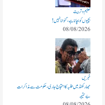
تعلیم و تربیت
بچیوں کو بچانا ہے، گنوانا نہیں!
08/08/2026
خبریں
جھارکھنڈ میں طلبہ کا احتجاج جاری، حکومت سے مذاکرات
بے نتیجہ
08/08/2026