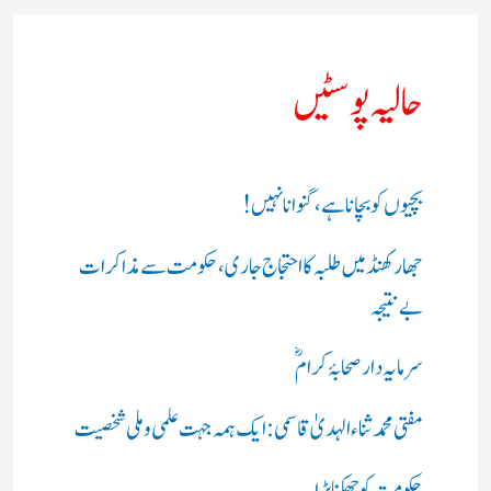
حالیہ پوسٹیں
بچیوں کو بچانا ہے، گنوانا نہیں!
جھارکھنڈ میں طلبہ کا احتجاج جاری، حکومت سے مذاکرات
بے نتیجہ
سرمایہ دار صحابۂ کرامؓ
مفتی محمد ثناء الہدیٰ قاسمی: ایک ہمہ جہت علمی و ملی شخصیت
حکومت کو جھکنا پڑا