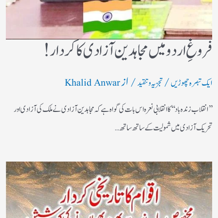
فروغِ اردو میں مجاہدین آزادی کا کردار!
/
/ از
ایک تبصرہ چھوڑیں
تجزیہ و تنقید
Khalid Anwar
’’انقلاب زندہ باد‘‘کا انقلابی نعرہ اس بات کی گواہ ہے کہ مجاہدین آزادی نے ملک کی آزادی اور
تحریک آزادی میں شمولیت کے ساتھ ساتھ…