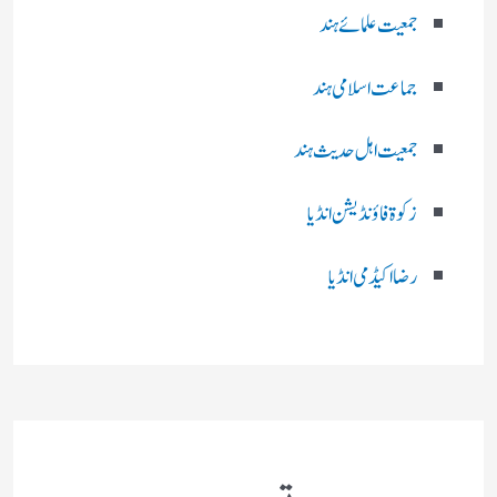
جمعیت علمائے ہند
جماعت اسلامی ہند
جمعیت اہل حدیث ہند
زکوۃ فاؤنڈیشن انڈیا
رضا اکیڈمی انڈیا