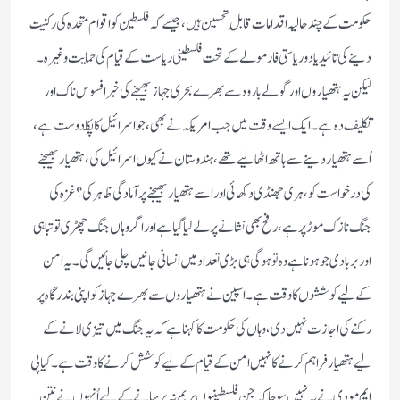
حکومت کے چند حالیہ اقدامات قابلِ تحسین ہیں ، جیسے کہ فلسطین کو اقوام متحدہ کی رکنیت
دینے کی تائید یا دو ریاستی فارمولے کے تحت فلسطینی ریاست کے قیام کی حمایت وغیرہ ۔
لیکن یہ ہتھیاروں اور گولے بارود سے بھرے بحری جہاز بھیجنے کی خبر افسوس ناک اور
تکلیف دہ ہے ۔ ایک ایسے وقت میں جب امریکہ نے بھی ، جو اسرائیل کا پکّا دوست ہے ،
اُسے ہتھیار دینے سے ہاتھ اٹھا لیے تھے ، ہندوستان نے کیوں اسرائیل کی ، ہتھیار بھیجنے
کی درخواست کو ، ہری جھنڈی دکھائی اور اسے ہتھیار بھیجنے پر آمادگی ظاہر کی؟ غزہ کی
جنگ نازک موڑ پر ہے ، رفح بھی نشانے پر لے لیا گیا ہے اور اگر وہاں جنگ چھڑی تو تباہی
اور بربادی جو ہونا ہے وہ تو ہوگی ہی بڑی تعداد میں انسانی جانیں چلی جائیں گی ۔ یہ امن
کے لیے کوششوں کا وقت ہے ۔ اسپین نے ہتھیاروں سے بھرے جہاز کو اپنی بندرگاہ پر
رکنے کی اجازت نہیں دی ، وہاں کی حکومت کا کہنا ہے کہ یہ جنگ میں تیزی لانے کے
لیے ہتھیار فراہم کرنے کا نہیں امن کے قیام کے لیے کوشش کرنے کا وقت ہے ۔ کیا پی
ایم مودی نے یہ نہیں سوچا کہ جن فلسطینیوں پر بم نہ برسانے کے لیے اُنہوں نے نتن