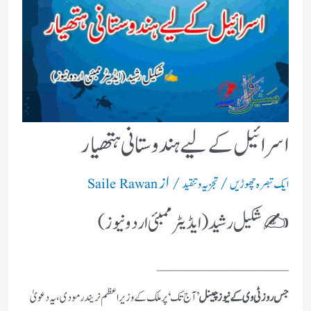
اسرائیل کے لیے ہندوستانی ہتھیار
/
/ از
ایک تبصرہ چھوڑیں
تجزیہ و تنقید
Saile Rawan
✍️ شکیل رشید ( ایڈیٹر ممبئی اردو نیوز )
___________________
جس روز ٹی وی کے نیوز چینل
’ آج تک ‘ پر ملک کے وزیراعظم نریندر مودی ، یہ دعویٰ