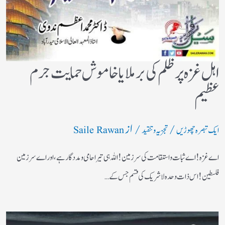
اہل غزہ پر ظلم کی برملا یا خاموش حمایت جرم
عظیم
/
/ از
ایک تبصرہ چھوڑیں
تجزیہ و تنقید
Saile Rawan
اے غزہ! اے ثبات واستقامت کی سرزمین! اللہ ہی تیرا حامی ومددگار ہے، اور اے سرزمین
فلسطین! اس ذات وحدہ لاشریک کی قسم جس کے…