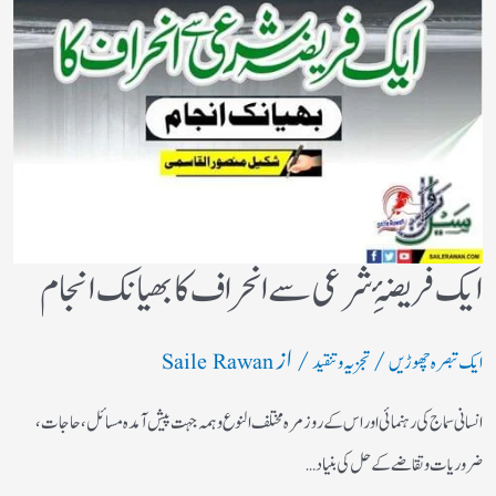
ایک فریضۂِ شرعی سے انحراف کا بھیانک انجام
/
/ از
ایک تبصرہ چھوڑیں
تجزیہ و تنقید
Saile Rawan
انسانی سماج کی رہنمائی اور اس کے روز مرہ مختلف النوع وہمہ جہت پیش آمدہ مسائل ، حاجات ،
ضروریات وتقاضے کے حل کی بنیاد…