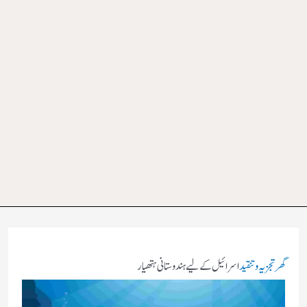
گھر
تجزیہ و تنقید
اسرائیل کے لیے ہندوستانی ہتھیار