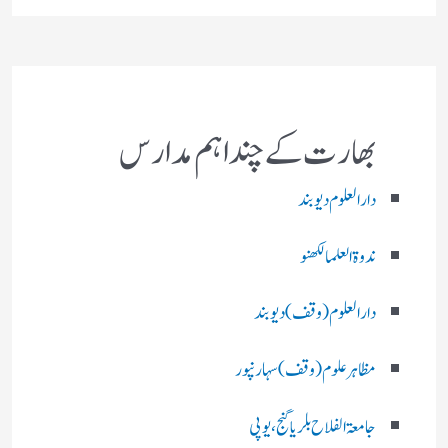
بھارت کے چند اہم مدارس
دارالعلوم دیوبند
ندوۃالعلما لکھنو
دارالعلوم (وقف)دیوبند
مظاہرعلوم (وقف)سہارنپور
جامعۃ الفلاح بلریاگنج،یوپی