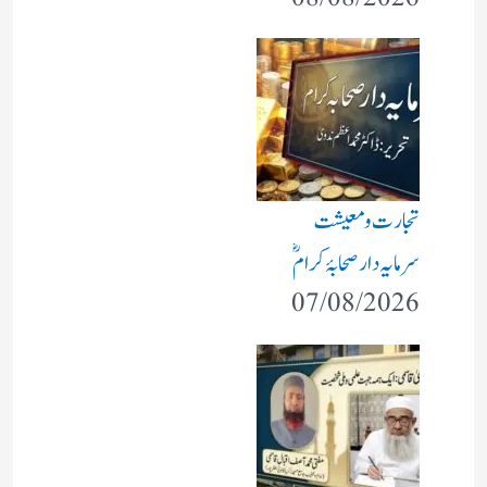
تجارت و معیشت
سرمایہ دار صحابۂ کرامؓ
07/08/2026