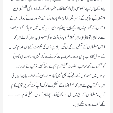
یاہو کے پاس اپنے خصوصی ایلچی کو بھیجا تھا ، یہ ہتھیار اور گولے بارود انہی فلسطینیوں پر
استعمال کیے جائیں گے؟ اسرائیل کو آج ہتھیاروں کی سخت ضرورت ہے کیونکہ اس کے
اسلحوں کے گودام خالی ہو گیے ہیں ، پی ایم مودی نے یہ کیوں نہیں سوچا کہ گودام ہتھیار
سے خالی ہیں تو خالی ہی رہیں کم از کم بمباری تو بند ہوگی؟ مودی یہ سوال کرتے ہیں کہ
اُنہیں مسلمانوں کے تعلق سے کیوں گھیرا جاتا ہے؟ اُن کی حکومت کے اِس اقدام میں ان
کے سوال کا جواب پوشیدہ ہے ۔ صرف بات کرنے سے کچھ نہیں ہوتا اور نہ ہی جھوٹی
کوشش سے کچھ ہوتا ہے ، مخلصانہ عملی قدم اہم ہے ۔ سچ کہیں تو آپ نے ان دس
برسوں میں مسلمانوں کے لیے کچھ بھی نہیں کیا ، صرف ان کے خلاف بیان بازیاں کی
ہیں ۔ اگر آپ چاہتے ہیں کہ مسلمانوں کے تعلق سے لوگ آپ کو نہ گھیریں تو ایک کام
کریں ، مسلمانوں کے حق میں دل سے ، کوئی ایک اچھا کام کردیں ۔ عملی قدم سے سارے
گلے شکوے دور ہو سکتے ہیں ۔