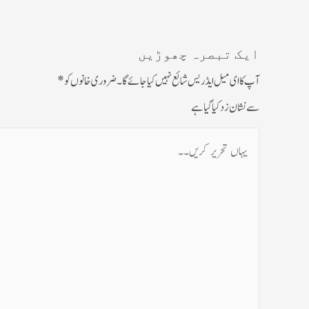
ایک تبصرہ چھوڑیں
آپ کا ای میل ایڈریس شائع نہیں کیا جائے گا۔
ضروری خانوں کو
*
سے نشان زد کیا گیا ہے