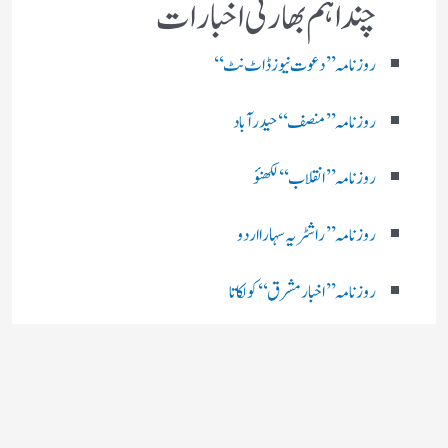
چند اہم بھارتی اخبارات
روز نامہ ’’ دعوت نیوز ڈاٹ نٹ‘‘
روزنامہ ’’ منصف‘‘ حیدر آباد
روزنامہ ’’ انقلاب‘‘ لکھنؤ
روز نامہ ’’راشٹریہ سہارا اردو
روزنامہ ’’اخبارمشرق‘‘ کولکاتا
روزنامہ ’’اعتماد‘‘ حیدرآباد
اردو نیوز ’’بی بی سی‘‘