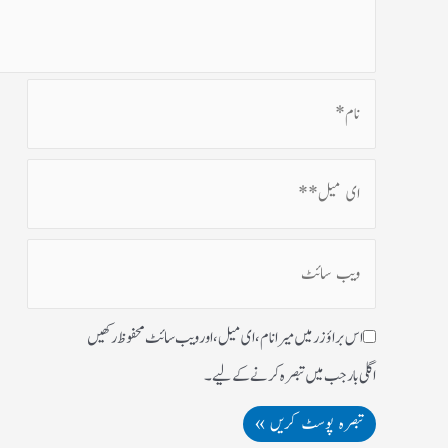
اس براؤزر میں میرا نام، ای میل، اور ویب سائٹ محفوظ رکھیں
اگلی بار جب میں تبصرہ کرنے کےلیے۔