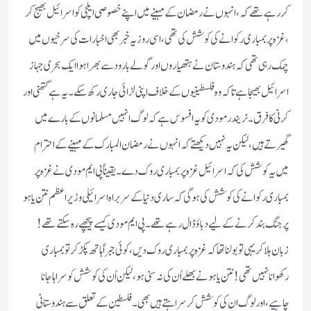
کر رہے تھے کہ ، انہوں نے رمضان کے مہینے میں اپنے خصوصی ایلچی کو اسرائیل بھیج کر
، غزہ پر بمباری رکوانے کی کوشش کی تھی ، اسی روز یہ خبر بھی اخبارات کی سرخیوں میں
چمک رہی تھی کہ ہندوستان نے ہتھیاروں اور گولے بارود سے بھرا ہوا ایک بحری جہاز
اسرائیل بھیجا ہے تاکہ وہ فلسطینیوں کے خلاف اپنی لڑائی جاری رکھ سکے ۔ یہ ہے کتھنی اور
کرنی کا فرق ۔ نریندر مودی کو یہ افسوس ہے کہ لوگ انہیں مسلمانوں کے بارے میں
گھیرتے ہیں ، لیکن یہ نہیں دیکھتے کہ انہوں نے رمضان المبارک کے مہینے کے احترام
میں یہ کوشش کی کہ اسرائیل غزہ پر بمباری روک دے ۔ یقیناً پی ایم مودی نے غزہ پر
بمباری رکوانے کی کوشش کی ہوگی کہ ساری دنیا کے سربراہ اسرائیلی وزیر اعظم نتن یاہو
پر جنگ بند کرنے کے لیے دباؤ ڈال رہے تھے ۔ پی ایم مودی کیسے پیچھے رہ سکتے تھے !
زبان ہلا کر یہی تو بولنا تھا کہ غزہ پر بمباری روک دیں ، کوئی جبراً ہاتھ پکڑ کر تو بمباری
رکھوانا نہیں تھی ! نتن یاہو نے بھلے اُن کی نہ سنی ہو ، لیکن اُن کی کوشش کو سراہا جانا
چاہیے ، اور لوگ ان کی کوشش کر سراہتے ہیں بھی ۔ فلسطین کے تعلق سے ہندوستانی