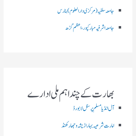
جامعہ سلفیہ(مرکزی دارالعلوم )بنارس
جامعہ اشرفیہ مبارکپور،اعظم گڑھ
بھارت کے چند اہم ملی ادارے
آل انڈیا مسلم پرسنل لا بورڈ
امارت شرعیہ بہار اڑیشہ و جھارکھنڈ