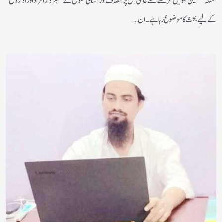
مسئلہ فلسطین طویل عرصے سے عالمی سطح پر انصاف اور انسانی حقوق کے علمبردار افراد اور اداروں
کے لیے بحث کا موضوع رہا ہے۔ ان…