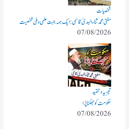
شخصیات
مفتی محمد ثناء الہدیٰ قاسمی: ایک ہمہ جہت علمی و ملی شخصیت
07/08/2026
تجزیہ و تنقید
حکومت کو جھکنا پڑا
07/08/2026