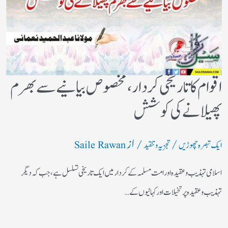
اقوام کا تاریخی کردار،مخصوص بیانیے سے بھرم
پھیلانے کی کوشش
/
/ از
ایک تبصرہ چھوڑیں
تجزیہ و تنقید
Saile Rawan
اسلامی تہذیب و عقیدہ اور امت مسلمہ کے کردار میں ایک تاریخی تسلسل ہے، جب کہ دیگر
تہذیب و عقیدہ پر تخیلات اور کہانیوں کے…