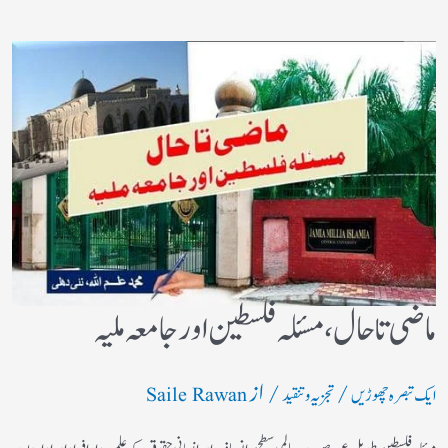
ماضی تا حال، مسئلہ فلسطین اور جامعہ ملیہ
/
/ از
ایک تبصرہ چھوڑیں
تجزیہ و تنقید
Saile Rawan