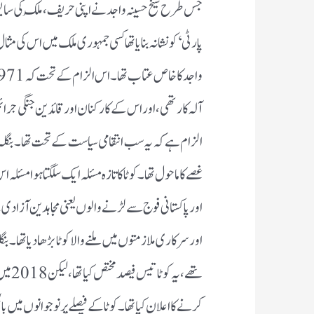
جس طرح شیخ حسینہ واجد نے اپنی حریف ، مُلک کی سابق
پارٹی ‘ کو نشانہ بنایا تھا کسی جمہوری ملک میں اس کی مثا
آلہ کار تھی ، اور اس کے کارکنان اور قائدین جنگی جرائ
الزام ہے کہ یہ سب انتقامی سیاست کے تحت تھا ۔ بنگل
غصے کا ماحول تھا ۔ کوٹا کا تازہ مسئلہ ایک سلگتا ہوا مسئ
اور پاکستانی فوج سے لڑنے والوں یعنی مجاہدین آزادی
اور سرکاری ملازمتوں میں ملنے والا کوٹا بڑھا دیا تھا ۔ ب
تھے ،
کرنے کا اعلان کیا تھا ۔ کوٹا کے فیصلے پر نوجوانوں میں