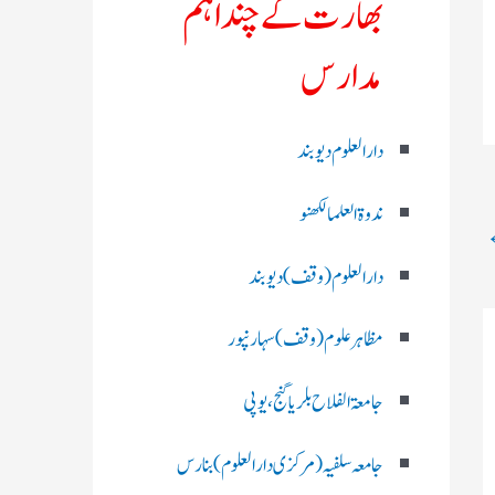
بھارت کے چند اہم
مدارس
دارالعلوم دیوبند
ندوۃالعلما لکھنو
دارالعلوم (وقف)دیوبند
مظاہرعلوم (وقف)سہارنپور
جامعۃ الفلاح بلریاگنج،یوپی
جامعہ سلفیہ(مرکزی دارالعلوم )بنارس