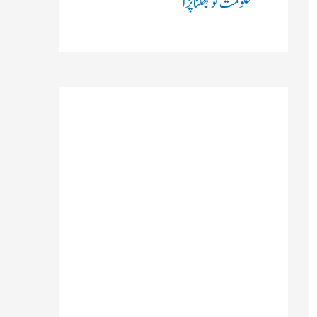
حکومت کو جھکنا پڑا