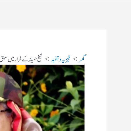
گھر
تجزیہ و تنقید
شیخ حسینہ کے فرار میں سبق 