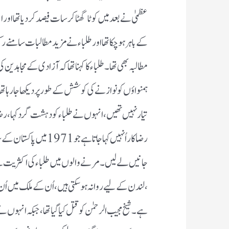
عظمیٰ نے بعد میں کوٹا گھٹا کر سات فیصد کردیا تھا اور
کے باہر ہو چکا تھا اور طلباء نے مزید مطالبات سامنے
مطالبہ بھی تھا ۔ طلباء کا کہنا تھا کہ آزادی کے مجاہدین کی
ہمنواؤں کو نوازنے کی کوشش کے طور پر دیکھا جا رہا تھا ۔ 
تیار نہیں تھیں ، انہوں نے طلباء کو دہشت گرد کہا ، رضاکا
رضاکار اُنہیں کہا جاتا 
جانیں لے لیں ۔ مرنے والوں میں طلباء کی اکثریت ہے 
،لندن کے لیے روانہ ہوسکتی ہیں، اُن کے ملک میں اُ
ہے ۔ شیخ مجیب الرحمٰن کو قتل کیا گیا تھا ، جبکہ انہوں نے ب