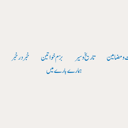
 و مضامین
تاریخ وسیر
بزم خواتین
خبر در خبر
و
ہمارے بارے میں