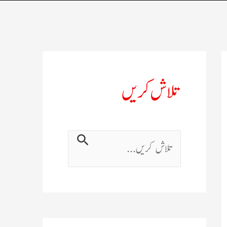
تلاش کریں
ت
ل
ا
ش