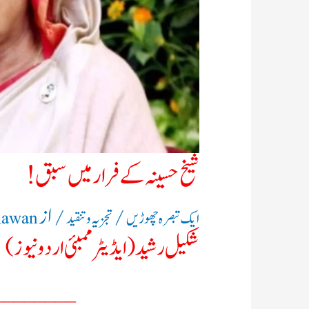
شیخ حسینہ کے فرار میں سبق !
/
/ از
ایک تبصرہ چھوڑیں
تجزیہ و تنقید
Rawan
شکیل رشید (ایڈیٹر ممبئی اردو نیوز)
________