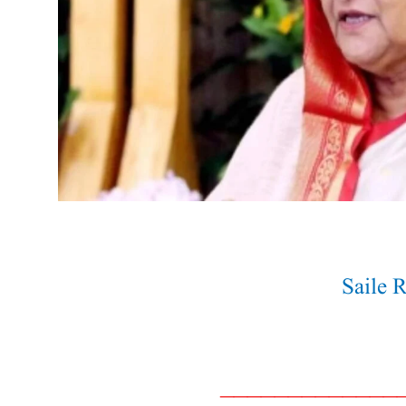
Saile 
_____________