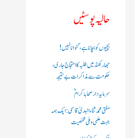
ک
حالیہ پوسٹیں
ر
ی
بچیوں کو بچانا ہے، گنوانا نہیں!
ں
جھارکھنڈ میں طلبہ کا احتجاج جاری،
:
حکومت سے مذاکرات بے نتیجہ
سرمایہ دار صحابۂ کرامؓ
مفتی محمد ثناء الہدیٰ قاسمی: ایک ہمہ
جہت علمی و ملی شخصیت