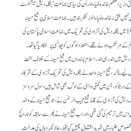
 وزیراعظم خالدہ ضیاء اور اُن کی سیاسی جماعت ’ بنگلہ دیش نیشنلسٹ
ل نہیں ملتی ۔ خالدہ ضیاء ہنوز نظر بند ہیں ۔ جماعت اسلامی پر شیخ حسینہ
واجد کا خاص عتاب تھا ۔ اس الزام کے تحت کہ 1971 میں بنگلہ دیش کی آزادی کی تحریک میں جماعت اسلامی پاکستان کی
م کے مرتکب ہوئے تھے ، متعدد لوگوں کو پھانسی پر لٹکا دیا گیا تھا ۔
ہ دیش میں اندر ہی اندر اسلام پسندوں میں شیخ حسینہ کے خلاف سخت
لہ اس لیے بنا کہ ، شیخ حسینہ واجد نے بنگلہ دیش کی تحریک آزادی کے شرکاء
 کے ورثا کو ، جن میں مُکتی واہنی کے لوگ بھی شامل ہیں ، سول سروسز
نگلہ دیش کی آزادی کے قائد شیخ مجیب الرحمٰن نے ، جو شیخ حسینہ کے والد
 یہ کوٹا تیس فیصد مختص کیا تھا ، لیکن 2018 میں اس میں ترمیم کی گئی تھی ، اور اب شیخ حسینہ نے پھر سے سابقہ کوٹا رائج
 بالخصوص طلباء میں شدید اشتعال پھیل گیا تھا ۔ حالانکہ وہاں کی عدالت