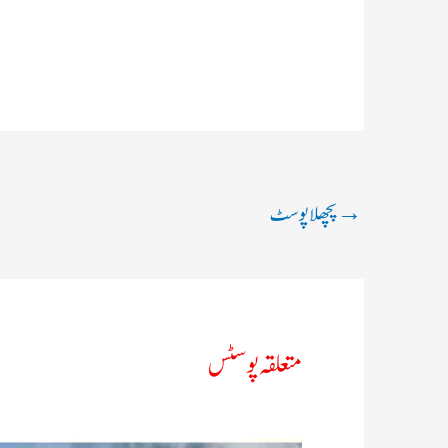
→
پچھلا پوسٹ
متعلقہ پوسٹس