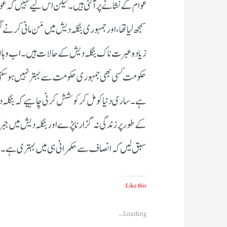
عوام کے نشانے پر آ گئی ہیں ۔ لیکن اس لیے نہیں کہ ع
سمجھ لیا تھا ، اور جمہوری بنگلہ دیش میں مَن مانی کر
زیادہ عبرت ناک بنگلہ دیش کے حالات ہیں ۔ اب وہاں 
حکومت کسی بھی جمہوری حکومت سے بہتر نہیں ہو سکتی 
ہے ۔ ساری دنیا کو مل کر کوشش کرنی چاہیے کہ بنگلہ د
کے طور پر زندگی نہ گزارنا پڑے اور بنگلہ دیش میں جب
سبق لیں کہ انصاف سے حکمرانی ہی میں بہتری ہے ۔
Like this:
Loading...