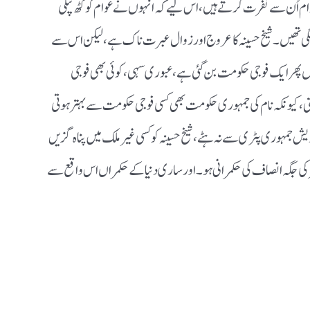
وام اُن سے نفرت کرتے ہیں ، اس لیے کہ انہوں نے عوام کو کٹھ پتلی
نے لگی تھیں ۔ شیخ حسینہ کا عروج اور زوال عبرت ناک ہے ، لیکن اس سے
پھر ایک فوجی حکومت بن گئی ہے ، عبوری سہی ، کوئی بھی فوجی
، کیونکہ نام کی جمہوری حکومت بھی کسی فوجی حکومت سے بہتر ہوتی
یش جمہوری پٹری سے نہ ہٹے ، شیخ حسینہ کو کسی غیر ملک میں پناہ گزیں
ر کی جگہ انصاف کی حکمرانی ہو ۔ اور ساری دنیا کے حکمراں اس واقع سے