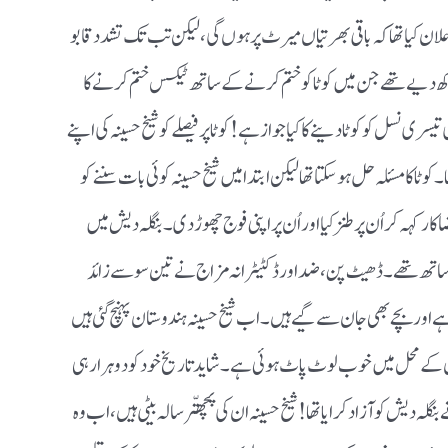
 اعلان کیا تھا کہ باقی بھرتیاں میرٹ پر ہوں گی ، لیکن تب تک تشدد قابو
 رکھ دیے تھے جن میں کوٹا کو ختم کرنے کے ساتھ ٹیکس ختم کرنے کا
 تیسری نسل کو کوٹا دینے کا کیا جواز ہے ! کوٹا پر فیصلے کو شیخ حسینہ کی اپنے
کوٹا کا مسئلہ حل ہو سکتا تھا لیکن ابتدا میں شیخ حسینہ کوئی بات سننے کو
ر کہہ کر اُن پر طنز کیا اور اُن پر اپنی فوج چھوڑ دی ۔ بنگلہ دیش میں
ہے جو 1971 میں پاکستان کے ساتھ تھے ۔ ڈھیٹ پن ، ضد اور ڈکٹیٹرانہ مزاج نے تین سو سے زائد
اور بچے بھی جان سے گیے ہیں ۔ اب شیخ حسینہ ہندوستان پہنچ گئی ہیں
ن کے محل میں خوب لوٹ پاٹ ہوئی ہے ۔ شاید تاریخ خود کو دوہرا رہی
نگلہ دیش کو آزاد کرایا تھا ! شیخ حسینہ ان کی پچھتّر سالہ بیٹی ہیں ، اب وہ