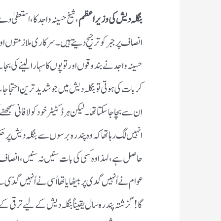
بنگلہ دیش کی وزیراعظم
، شیخ حسینہ واجد کا ، استعفیٰ
انصاف پر جبر کو ترجیح دیتے ہیں ۔ سرکاری ملازمتوں او
حسینہ واجد نے بندوقوں اور توپوں کا سہارا لینے کی بج
کر بات کی ہوتی تو بنگلہ دیش میں جو شدید ترین احتجاج
ان سے بچا جا سکتا تھا ۔ لیکن ہر ڈکٹیٹر خود کو لافانی سمجھ
انہیں لگ رہا تھا کہ وہ پندرہ برسوں سے بنگلہ دیش پر حکم
حاصل ہے ، لہذا وہ کسی کی بات سنیں نہ سنیں ، انصاف ک
عوام نے اُنہیں گدی پر بیٹھایا تھا اُسی نے اُنہیں گ
گا ! گزشتہ پندرہ سال یقیناً بنگلہ دیش کے لیے ترقی