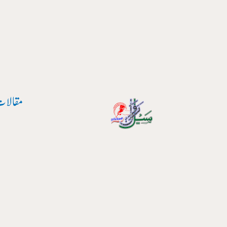
پوسٹ
واد
نیویگیشن
ر
ائیں۔
مقالات