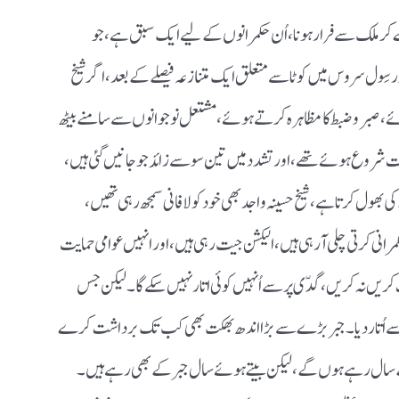
 دے کر ملک سے فرار ہونا ، اُن حکمرانوں کے لیے ایک سبق ہے ، جو
ر سِول سروس میں کوٹا سے متعلق ایک متنازعہ فیصلے کے بعد ، اگر شیخ
ائے ، صبر و ضبط کا مظاہرہ کرتے ہوئے ، مشتعل نوجوانوں سے سامنے بیٹھ
ات شروع ہو ئے تھے ، اور تشدد میں تین سو سے زائد جو جانیں گئی ہیں ،
نے کی بھول کرتا ہے ، شیخ حسینہ واجد بھی خود کو لافانی سمجھ رہی تھیں ،
رانی کرتی چلی آ رہی ہیں ، الیکشن جیت رہی ہیں ، اور انہیں عوامی حمایت
ریں نہ کریں ، گدّی پر سے اُنہیں کوئی اتار نہیں سکے گا ۔ لیکن جس
دّی سے اُتار دیا ۔ جبر بڑے سے بڑا اندھ بھکت بھی کب تک برداشت کرے
 کے سال رہے ہوں گے ، لیکن بیتے ہوئے سال جبر کے بھی رہے ہیں ۔