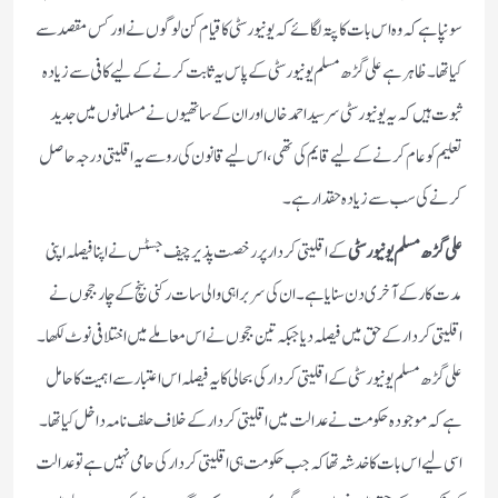
سونپا ہے کہ وہ اس بات کا پتہ لگائے کہ یونیورسٹی کاقیام کن لوگوں نے اور کس مقصد سے
کیا تھا۔ ظاہرہے علی گڑھ مسلم یونیورسٹی کے پاس یہ ثابت کرنے کے لیے کافی سے زیادہ
ثبوت ہیں کہ یہ یونیورسٹی سرسید احمد خاں اور ان کے ساتھیوں نے مسلمانوں میں جدید
تعلیم کو عام کرنے کے لیے قایم کی تھی، اس لیے قانون کی رو سے یہ اقلیتی درجہ حاصل
کرنے کی سب سے زیادہ حقدار ہے۔
علی گڑھ مسلم یونیورسٹی
کے اقلیتی کردار پر رخصت پذیر چیف جسٹس نے اپنا فیصلہ اپنی
مدت کار کے آخری دن سنایا ہے۔ ان کی سربراہی والی سات رکنی بنچ کے چارججوں نے
اقلیتی کردار کے حق میں فیصلہ دیا جبکہ تین ججوں نے اس معاملے میں اختلافی نوٹ لکھا۔
علی گڑھ مسلم یونیورسٹی کے اقلیتی کردار کی بحالی کا یہ فیصلہ اس اعتبار سے اہمیت کا حامل
ہے کہ موجودہ حکومت نے عدالت میں اقلیتی کردار کے خلاف حلف نامہ داخل کیا تھا۔
اسی لیے اس بات کا خدشہ تھا کہ جب حکومت ہی اقلیتی کردار کی حامی نہیں ہے تو عدالت