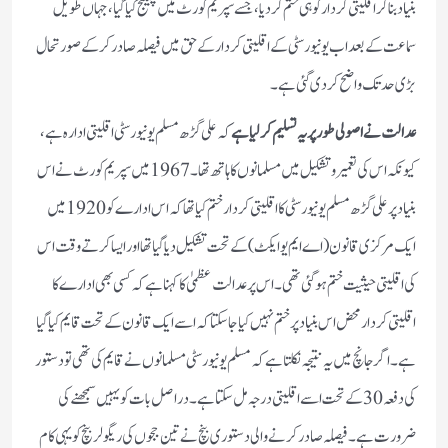
بنیادبناکر اقلیتی کردار کو ہی ختم کردیا، جسے سپریم کورٹ میں چیلنج کیا گیا، جہاں طویل
سماعت کے بعداب یونیورسٹی کے اقلیتی کردار کے حق میں فیصلہ صادر کرکے صورتحال
بڑی حدتک واضح کردی گئی ہے۔
عدالت نے اصولی طورپر یہ تسلیم کرلیا ہے
کہ علی گڑھ مسلم یونیورسٹی اقلیتی ادارہ ہے،
کیونکہ اس کی تعمیر وتشکیل میں مسلمانوں کا ہاتھ تھا۔1967 میں سپریم کورٹ نے اس
بنیاد پر علی گڑھ مسلم یونیورسٹی کا اقلیتی کردار ختم کیا تھاکہ اس ادارے کو 1920میں
ایک مرکزی قانون (اے ایم یو ایکٹ)کے تحت تشکیل دیا گیا تھا اور ایسا کرتے وقت اس
کی اقلیتی حیثیت ختم ہوگئی تھی۔ اس پر عدالت عظمیٰ کا کہنا ہے کہ کسی بھی ادارے کا
اقلیتی کردار محض اس بنیادپر ختم نہیں کیا جاسکتاکہ اسے ایک قانون کے تحت قایم کیا گیا
ہے۔اگر جانچ میں یہ نتیجہ نکلتا ہے کہ مسلم یونیورسٹی مسلمانوں نے قایم کی تھی تو دستور
کی دفعہ30 کے تحت اسے اقلیتی درجہ مل سکتا ہے۔ دراصل بات کو یہیں سمجھنے کی
ضرورت ہے۔ فیصلہ صادر کرنے والی دستوری بنچ نے تین ججوں کی ریگولر بنچ کو یہی کام