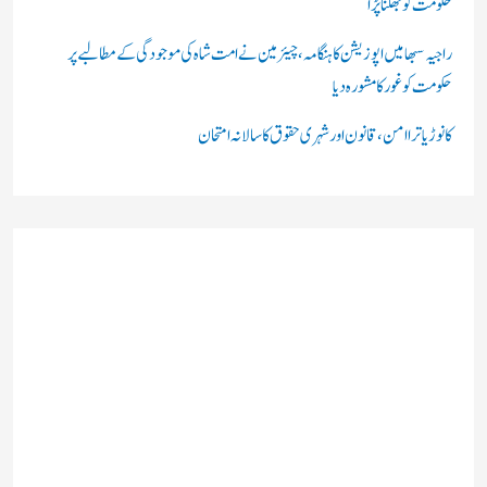
حکومت کو جھکنا پڑا
راجیہ سبھا میں اپوزیشن کا ہنگامہ، چیئرمین نے امت شاہ کی موجودگی کے مطالبے پر
حکومت کو غور کا مشورہ دیا
کانوڑ یاترا امن،قانون اور شہری حقوق کا سالانہ امتحان