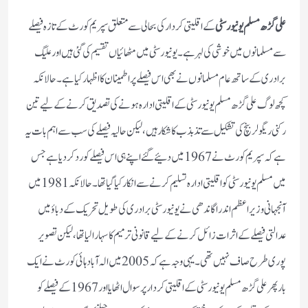
علی گڑھ مسلم یونیورسٹی
کے اقلیتی کردار کی بحالی سے متعلق سپریم کورٹ کے تازہ فیصلے
سے مسلمانوں میں خوشی کی لہر ہے۔ یونیورسٹی میں مٹھائیاں تقسیم کی گئی ہیں اورعلیگ
برادری کے ساتھ عام مسلمانوں نے بھی اس فیصلے پر اطمینان کا اظہار کیا ہے۔ حالانکہ
کچھ لوگ علی گڑھ مسلم یونیورسٹی کے اقلیتی ادارہ ہونے کی تصدیق کرنے کے لیے تین
رکنی ریگولر بنچ کی تشکیل سے تذبذب کا شکار ہیں، لیکن حالیہ فیصلے کی سب سے اہم بات یہ
ہے کہ سپریم کورٹ نے 1967 میں دئیے گئے اپنے ہی اس فیصلے کو رد کردیا ہے جس
میں مسلم یونیورسٹی کو اقلیتی ادارہ تسلیم کرنے سے انکار کیا گیاتھا۔ حالانکہ 1981میں
آنجہانی وزیراعظم اندرا گاندھی نے یونیورسٹی برادری کی طویل تحریک کے دباؤ میں
عدالتی فیصلے کے اثرات زائل کرنے کے لیے قانونی ترمیم کا سہارا لیا تھا، لیکن تصویر
پوری طرح صاف نہیں تھی۔ یہی وجہ ہے کہ2005میں الہ آباد ہائی کورٹ نے ایک
بار پھر علی گڑھ مسلم یونیورسٹی کے اقلیتی کردار پر سوال اٹھایا اور 1967کے فیصلے کو