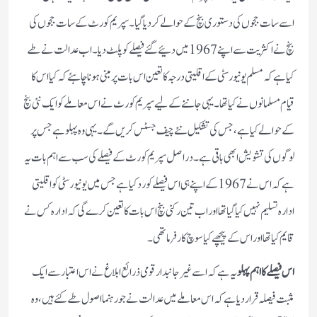
اسے سات ججوں کی دستوری بنچ کے حوالے کردیا گیا۔ سپریم کورٹ کے سات ججوں کی
بنچ نے اکثریت سے اپنے1967 میں دئیے گئے فیصلے کو پلٹ دیا۔ اب عدالت نے طے
کیا ہے کہ مسلم یونیورسٹی کے اقلیتی درجہ کا تعین اس بات پر مبنی ہونا چاہئے کہ کیا اس کا
قیام مسلمانوں نے کیا تھا۔یہی جاننے کے لیے سپریم کورٹ نے اس معاملے کو ایک نئی بنچ
کے حوالے کیاہے، جس کی تشکیل نئے چیف جسٹس کریں گے۔ یہی وہ پہلو ہے جس پر
لوگوں کی تشویش ابھی باقی ہے۔ دراصل سپریم کورٹ کے فیصلے کی سب سے اہم بات یہ
ہے کہ اس نے 1967کے اپنے ہی اس فیصلے کو رد کیا ہے جس میں یونیورسٹی کو اقلیتی
ادارہ تسلیم نہیں کیا گیا تھا اور اب تین رکنی بنچ اس بات کا تعین کرے گی کہ ادارہ کس نے
قایم کیا تھا اور اس کے پیچھے کیا سوچ کارفرما تھی۔
اس فیصلے کا اہم پہلو
یہ ہے کہ اسے غیرجانبدار قومی ذرائع ابلاغ نے اس اعتبار سے ایک
مثبت فیصلہ قرار دیا ہے کہ اس معاملے میں عدالت نے جو رہنما اصول طے کئے ہیں، وہ