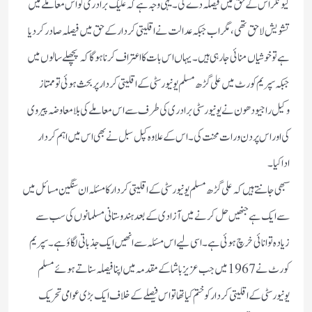
کیونکر اس کے حق میں فیصلہ دے گی۔ یہی وجہ ہے کہ علیگ برادری کو اس معاملے میں
تشویش لاحق تھی، مگر اب جبکہ عدالت نے اقلیتی کردار کے حق میں فیصلہ صادر کردیا
ہے تو خوشیاں منا ئی جارہی ہیں۔یہاں اس بات کا اعتراف کرنا ہوگا کہ پچھلے سالوں میں
جبکہ سپریم کورٹ میں علی گڑھ مسلم یونیورسٹی کے اقلیتی کردار پر بحث ہوئی تو ممتاز
وکیل راجیو دھون نے یونیورسٹی برادری کی طرف سے اس معاملے کی بلا معاوضہ پیروی
کی اور اس پر دن ورات محنت کی۔اس کے علاوہ کپل سبل نے بھی اس میں اہم کردار
اداکیا۔
سبھی جانتے ہیں کہ علی گڑھ مسلم یونیورسٹی کے اقلیتی کردار کا مسئلہ ان سنگین مسائل میں
سے ایک ہے جنھیں حل کرنے میں آزادی کے بعد ہندوستانی مسلمانوں کی سب سے
زیادہ توانائی خرچ ہوئی ہے۔ اسی لیے اس مسئلہ سے انھیں ایک جذباتی لگاؤ ہے۔ سپریم
کورٹ نے 1967 میں جب عزیز باشا کے مقدمہ میں اپنا فیصلہ سناتے ہوئے مسلم
یونیورسٹی کے اقلیتی کردار کو ختم کیا تھا تو اس فیصلے کے خلاف ایک بڑی عوامی تحریک