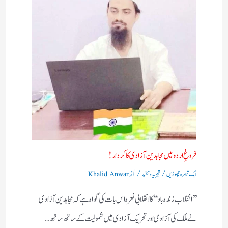
فروغِ اردو میں مجاہدین آزادی کا کردار!
/
/ از
ایک تبصرہ چھوڑیں
تجزیہ و تنقید
Khalid Anwar
’’انقلاب زندہ باد‘‘کا انقلابی نعرہ اس بات کی گواہ ہے کہ مجاہدین آزادی
نے ملک کی آزادی اور تحریک آزادی میں شمولیت کے ساتھ ساتھ…