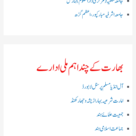
جامعہ سلفیہ(مرکزی دارالعلوم )بنارس
جامعہ اشرفیہ مبارکپور،اعظم گڑھ
بھارت کے چند اہم ملی ادارے
آل انڈیا مسلم پرسنل لا بورڈ
امارت شرعیہ بہار اڑیشہ و جھارکھنڈ
جمعیت علمائے ہند
جماعت اسلامی ہند