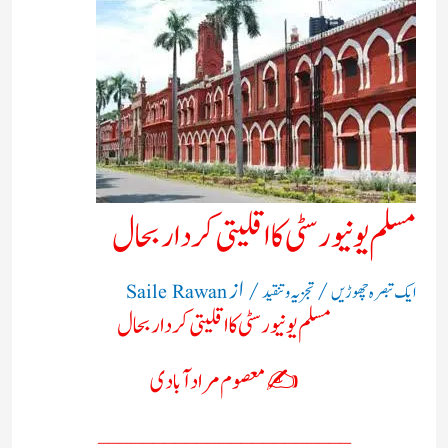
مسلم یونیورسٹی کا اقلیتی کردار بحال
/
/ از
ایک تبصرہ چھوڑیں
تجزیہ و تنقید
Saile Rawan
مسلم یونیورسٹی کا اقلیتی کردار بحال
✍️ معصوم مرادآبادی
_______________________