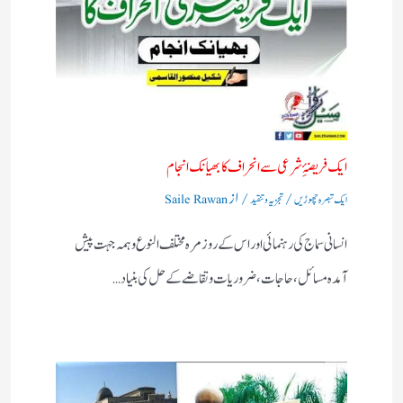
ایک فریضۂِ شرعی سے انحراف کا بھیانک انجام
/
/ از
ایک تبصرہ چھوڑیں
تجزیہ و تنقید
Saile Rawan
انسانی سماج کی رہنمائی اور اس کے روز مرہ مختلف النوع وہمہ جہت پیش
آمدہ مسائل ، حاجات ، ضروریات وتقاضے کے حل کی بنیاد…