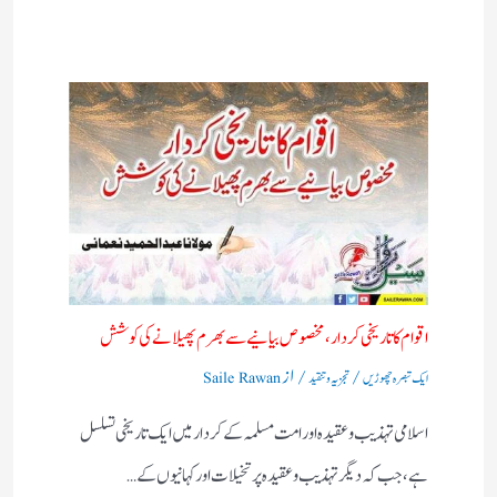
اقوام کا تاریخی کردار،مخصوص بیانیے سے بھرم پھیلانے کی کوشش
/
/ از
ایک تبصرہ چھوڑیں
تجزیہ و تنقید
Saile Rawan
اسلامی تہذیب و عقیدہ اور امت مسلمہ کے کردار میں ایک تاریخی تسلسل
ہے، جب کہ دیگر تہذیب و عقیدہ پر تخیلات اور کہانیوں کے…