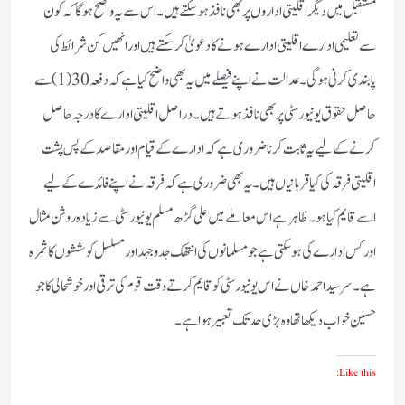
مستقبل میں دیگر اقلیتی اداروں پر بھی نافذ ہوسکتے ہیں۔ اس سے یہ واضح ہوگا کہ کون
سے تعلیمی ادارے اقلیتی ادارے ہونے کا دعویٰ کرسکتے ہیں اور انھیں کن شرائط کی
پابندی کرنی ہوگی۔عدالت نے اپنے فیصلے میں یہ بھی واضح کیا ہے کہ دفعہ 30(1)سے
حاصل حقوق یونیورسٹی پر بھی نافذ ہوتے ہیں۔دراصل اقلیتی ادارے کا درجہ حاصل
کرنے کے لیے یہ ثابت کرنا ضروری ہے کہ ادارے کے قیام اور مقاصد کے پس پشت
اقلیتی فرقہ کی کیا قربانیاں ہیں۔یہ بھی ضروری ہے کہ فرقہ نے اپنے فائدے کے لیے
اسے قایم کیا ہو۔ ظاہر ہے اس معاملے میں علی گڑھ مسلم یونیورسٹی سے زیادہ روشن مثال
اور کس ادارے کی ہوسکتی ہے جو مسلمانوں کی انتھک جدوجہد اور مسلسل کوششوں کا ثمرہ
ہے۔ سرسید احمد خاں نے اس یونیورسٹی کو قایم کرتے وقت قوم کی ترقی اور خوشحالی کا جو
حسین خواب دیکھا تھا وہ بڑی حدتک تعبیر ہوا ہے۔
Like this: