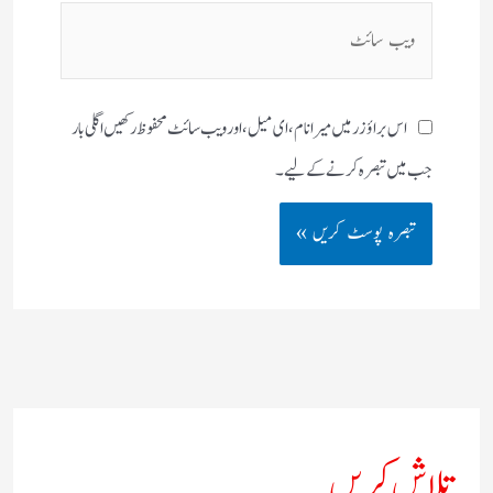
ویب
سائٹ
اس براؤزر میں میرا نام، ای میل، اور ویب سائٹ محفوظ رکھیں اگلی بار
جب میں تبصرہ کرنے کےلیے۔
تلاش کریں