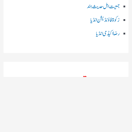
جمعیت اہل حدیث ہند
زکوۃ فاؤنڈیشن انڈیا
رضا اکیڈمی انڈیا
چند اہم بھارتی اخبارات
روز نامہ ’’ دعوت نیوز ڈاٹ نٹ‘‘
روزنامہ ’’ منصف‘‘ حیدر آباد
روزنامہ ’’ انقلاب‘‘ لکھنؤ