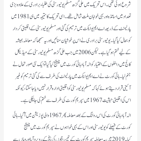
شروع ہوئی تھی۔ اس تحریک میں علی گڑھ مسلم یونیورسٹی کی طلباء برادری کے علاوہ بڑی
تعداد میں اساتذہ اور بہی خواہان ملت شامل تھے۔ اسی تحریک کا نتیجہ میں ہی 1981 میں
پارلیمنٹ کے ذریعہ اے ایم یو ایکٹ میں ترمیم کی گئی اور مسلم یونیورسٹی کے اقلیتی کردار
کو بحال کیا گیا۔ یونیورسٹی برادری نے اس پر خوشیان منائیں اور یہ سمجھا کہ معاملہ ہمیشہ
کے لیے ختم ہوگیا ہے۔ لیکن 2006 میں جب علی گڑھ مسلم یونیورسٹی کے میڈیکل
کالج میں داخلوں کے اختیار کو الہ آباد ہائی کورٹ میں چیلنج کیا گیا توایک نئی صورتحال نے
جنم لیا۔ہائی کورٹ نے اے ایم یو ایکٹ میں پارلیمنٹ کی طرف سے کی گئی ترمیم کو غیر
آئینی قراردیتے ہوئے کہا کہ مسلم یونیورسٹی کو اقلیتی ادارہ قرار نہیں دیا جاسکتا، کیونکہ
اس کی اقلیتی حیثیت 1967میں سپریم کورٹ کی طرف سے ختم کی جاچکی ہے۔
الہ آباد ہائی کورٹ کی اس رولنگ کے بعد معاملہ پھر 1967 والی پوزیشن میں آگیا۔ ہائی
کورٹ کے فیصلے کو یونیورسٹی اور اس کے بہی خواہوں نے سپریم کورٹ میں چیلنج
کیا۔ 2019میں یہ معاملہ سپریم کورٹ کے تین ججوں کی بنچ کے روبرو آیا اور وہاں سے