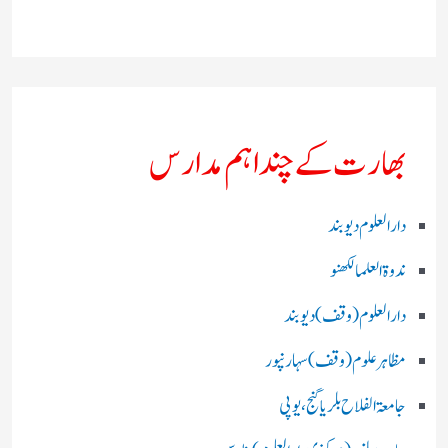
بھارت کے چند اہم مدارس
دارالعلوم دیوبند
ندوۃالعلما لکھنو
دارالعلوم (وقف)دیوبند
مظاہرعلوم (وقف)سہارنپور
جامعۃ الفلاح بلریاگنج،یوپی