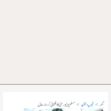
گھر
تجزیہ و تنقید
مسلم یونیورسٹی کا اقلیتی کردار بحال