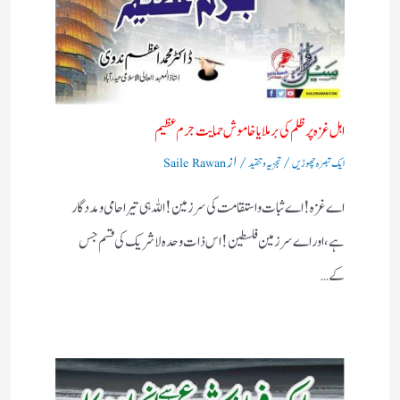
اہل غزہ پر ظلم کی برملا یا خاموش حمایت جرم عظیم
/
/ از
ایک تبصرہ چھوڑیں
تجزیہ و تنقید
Saile Rawan
اے غزہ! اے ثبات واستقامت کی سرزمین! اللہ ہی تیرا حامی ومددگار
ہے، اور اے سرزمین فلسطین! اس ذات وحدہ لاشریک کی قسم جس
کے…