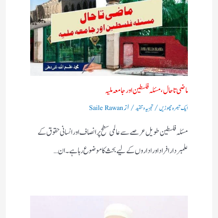
ماضی تا حال، مسئلہ فلسطین اور جامعہ ملیہ
/
/ از
ایک تبصرہ چھوڑیں
تجزیہ و تنقید
Saile Rawan
مسئلہ فلسطین طویل عرصے سے عالمی سطح پر انصاف اور انسانی حقوق کے
علمبردار افراد اور اداروں کے لیے بحث کا موضوع رہا ہے۔ ان…