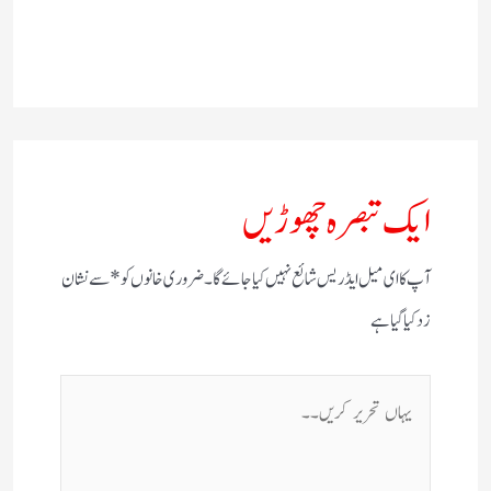
ایک تبصرہ چھوڑیں
آپ کا ای میل ایڈریس شائع نہیں کیا جائے گا۔
ضروری خانوں کو
*
سے نشان
زد کیا گیا ہے
یہاں
تحریر
کریں۔۔