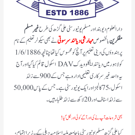
دارالعلوم دیوبند اور مسلم یونیورسٹی علی گڑھ کی طرح
غیر مسلم
مفکرین
بالخصوص
مہارشی دیانند سرسوتی
نے بھی سیکولر تعلیم کے نام
پر ہندوؤں کی دینی تعلیم پر آنچ کو محسوس کیا تھا چنانچہ 1/6/1886
کو لاہور میں دیانند اینگلو ویدک DAV اسکول قائم کیا گیا اور آج
یہ واحد غیر سرکاری تعلیمی ادارہ ہے جس کے 900 سے زائد
اسکول، 75 کالجز اور ایک یونیورسٹی ہے۔ جس کے پاس 50,000
سے زائد اسٹاف اور 20 لاکھ سے زائد طلباء ہیں۔‌
یعنی شروعات آپ نے کی اور آگے کوئی اور نکل گیا !
کیا علی گڑھ مسلم یونیورسٹی یا جامعہ ملیہ اسلامیہ دہلی کے۔ زیر اہتمام ،