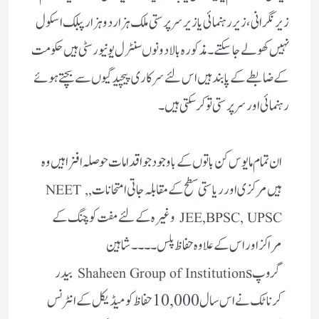
زیر نگرانی، زیر رہنمائی یا زیر سرپرستی ملک ہزار دو ہزار پبلک اسکول
نہیں کھولے جا سکتے۔ مذکورہ بالا دونوں سنٹرل یونیورسٹی ہیں حکومت
کے ضابطے کے پابند ہیں اس لئے سرکاری پیچیدگیوں سے بچتے ہوئے
رہنمائی اور سرپرستی تو کر سکتی ہیں ۔
ان تمام مایوس کن باتوں کے باوجود جو اقدامات حوصلہ افزا ہیں وہ
ہیں مرکزی اور ریاستی سطح کے مقابلہ جاتی امتحانات
,NEET ,
وغیرہ کے لئے مفت کوچنگ کے
JEE,BPSC, UPSC
مراکز اور اس کے علاوہ حفاظ پلس ۔۔۔۔ شاہین
گروپ
s بیدر
Shaheen Group of Institution
کرناٹک نے اس سال 10,000 حفاظ کو میڈیکل کے انٹرنس