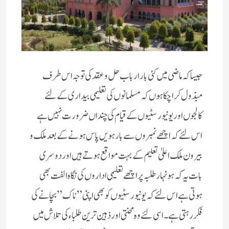
جیسا کہ ماضی میں کئی بار ارباب حل وعقد کی توجہ اس طرف
مبذول کرا چکا ہوں کہ مسلمانوں کی تعلیمی بیداری کے لئے
کالجوں اور یونیورسٹیوں کے قیام کی چنداں ضرورت نہیں ہے
اس لئے کہ اچھے نمبروں سے بارہویں پاس ہونے کے بعد ملک و
بیرون ملک اعلیٰ تعلیم کے بہت مواقع ہوتے ہیں اور دوسری
بات یہ کہ ہونہار طلبہ پر اچھے تعلیمی اداروں کی نگاہ الفت بھی
ہوتی ہے اس لئے کہ یونیورسٹیوں کو بھی اپنی ” ناک” بچانے کی
فکر رہتی ہے۔ اسی لئے وہ محنتی اور ذہین ترین طلباء کی تلاش میں