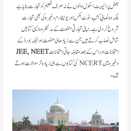
بعض پرائیویٹ اسکول والوں نے نہ صرف تعلیم کو تجارت بنایا ہے
بلکہ وہ نصابی کتب، نوٹ بکس اور یونیفارم وغیرہ کی بھی تجارت
شروع کر دی ہے۔ اپنی تجارتی منفعت کے مد نظر وہ ایسی کتابیں
شامل نصاب کرتے ہیں جن سے زیادہ مالی منفعت ہو جبکہ بورڈ کے
امتحانات اور اس کے بعد مقابلہ جاتی امتحانات
JEE, NEET
وغیرہ میں NCERT کی کتابوں سے ہی زیادہ تر سوالات ہوتے
ہیں۔‌