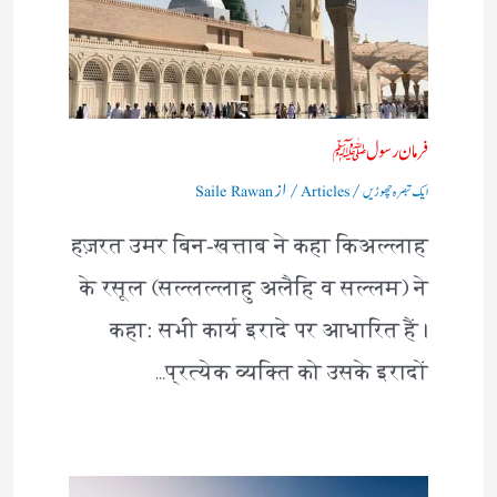
فرمان رسولﷺ
/
/ از
ایک تبصرہ چھوڑیں
Articles
Saile Rawan
हज़रत उमर बिन-खत्ताब ने कहा किअल्लाह
के रसूल (सल्लल्लाहु अलैहि व सल्लम) ने
कहा: सभी कार्य इरादे पर आधारित हैं।
प्रत्येक व्यक्ति को उसके इरादों…