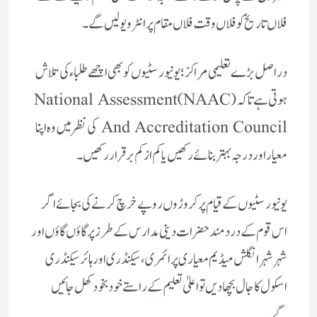
فلاں تاریخ کو فلاں وقت فلاں مقام پر انٹرویو لیں گے۔
دراصل بڑے تعلیمی مراکز ؛ یونیورسٹیوں کو بھی اچھے طلباء کی تلاش
ہوتی ہے تاکہ (NAAC) National Assessment
And Accreditation Council کی نظر میں وہ اپنا
معیار اور درجہ بہتر بنائے رکھیں یا کم ازکم برقرار رکھیں۔
یونیورسٹیوں کے قیام پر کروڑوں روپے خرچ کرنے کی بجائے اگر
اس قوم کے دردمند حضرات دینی مدارس کے طرز پر گاؤں گاؤں اور
شہر شہر انگلش میڈیم معیاری پرائمری ، سیکنڈری اور ہائر سیکنڈری
اسکول کا جال بچھا دیں تو اعلیٰ تعلیم کے راستے خود بخود کھل جائیں
گے۔‌