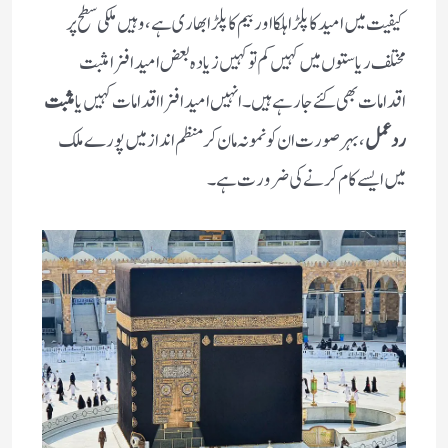
کیفیت میں امید کا پلڑا ہلکا اور بیم کا پلڑا بھاری ہے، وہیں ملکی سطح پر
مختلف ریاستوں میں کہیں کم تو کہیں زیادہ بعض امید افزا مثبت
اقدامات بھی کئے جا رہے ہیں ۔ انہیں امید افزا اقدامات کہیں یا
مثبت
ردعمل
، بہر صورت ان کو نمونہ مان کر منظم انداز میں پورے ملک
میں ایسے کام کرنے کی ضرورت ہے۔