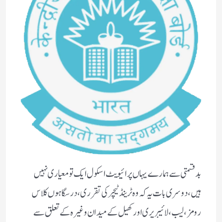
بدقسمتی سے ہمارے یہاں پرائیویٹ اسکول ایک تو معیاری نہیں
ہیں، دوسری بات یہ کہ وہ ٹرینڈ ٹیچر کی تقرری، درسگاہوں کلاس
رومز ، لیب، لائیبریری اور کھیل کے میدان وغیرہ کے تعلق سے