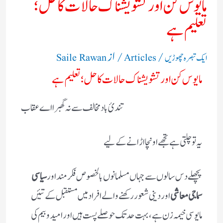
مایوس کن اور تشویشناک حالات کا حل؛
تعلیم ہے
/
/ از
ایک تبصرہ چھوڑیں
Articles
Saile Rawan
مایوس کن اور تشویشناک حالات کا حل؛ تعلیم ہے
تندیٔ باد مخالف سے نہ گھبرا اے عقاب
یہ تو چلتی ہے تجھے اونچا اڑانے کے لیے
پچھلے دس سالوں سے جہاں مسلمانوں بالخصوص فکر مند اور
سیاسی
سماجی معاشی
اور دینی شعور رکھنے والے افراد میں مستقبل کے تئیں
مایوسی خیمہ زن ہے، بہت حد تک حوصلے پست ہیں اور امید و بیم کی