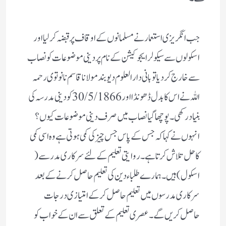
جب انگریزی استعمار نے مسلمانوں کے اوقاف پر قبضہ کر لیا اور
اسکولوں سے سیکولر ایجوکیشن کے نام پر دینی موضوعات کو نصاب
سے خارج کر دیا تو بانی دارالعلوم دیوبند مولانا قاسم نانوتوی رحمہ
اللہ نے اس کا بدل ڈھونڈا اور 30/5/1866 کو دینی مدرسہ کی
بنیاد رکھی ۔ پوچھا گیا نصاب میں صرف دینی موضوعات کیوں ؟
انہوں نے کہا کہ جس کے پاس جس چیز کی کمی ہوتی ہے وہ اسی کمی
کا حل تلاش کرتا ہے ۔ روایتی تعلیم کے لئے سرکاری مدرسے(
اسکول) ہیں۔ ہمارے طلباء دین کی تعلیم حاصل کرنے کے بعد
سرکاری مدرسوں میں تعلیم حاصل کر کے امتیازی درجات
حاصل کریں گے‌ ۔ عصری تعلیم کے تعلق سے ان کے خواب کو