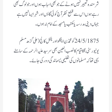
شرمندہ تعبیر نہیں ہونے کے جو بھی اسباب ہوں اور جو لوگ بھی
رہے ہوں اس سے قطع نظر آج کوئی گاؤں اور شہر ایسا نہیں ہے
جہاں دینی مدرسہ یا مکتب یا مسجد کے امام نہ ہوں ۔
24/5/1875 کو محمڈن اینگلو اورینٹل کالج (علی گڑھ مسلم
یونیورسٹی) کا قیام کا نصب العین بھی سرسید علیہ الرحمہ کے سامنے
یہی تھا کہ مسلمانوں کی تعلیمی پسماندگی دور کی جائے۔