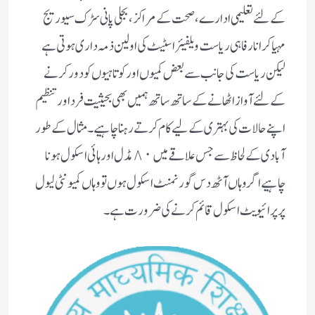
کے لئے تعلیمی ادارے، صحت کے مراکز ، بجلی پانی سڑک سیوریج
مہیا کرانا رفاہی ریاست ویلفیئر اسٹیٹ کی اولین ذمہ داری ہوتی ہے
لیکن ریاست کی جانب سے بعض کمیوں اور کوتاہیوں کو دور کرنے
کے لئے آواز اٹھانے کے ساتھ ساتھ ہمیں بھی بحیثیت فرد اور تنظیم
اپنے حالات کی بہتری کے لیے کام کرتے رہنا چاہیے۔‌ مثال کے طور
آبادی کے لحاظ سے جس علاقے میں ٨٠ مڈل اور ہائی اسکول ہونا
چاہیے اگر وہاں آٹھ دس گورنمنٹ اسکول ہوں تو وہاں کمیونٹی لیول
پر پرائیویٹ اسکول قائم کرنے کی ضرورت ہے۔