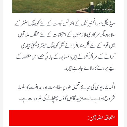
میڈیکل اور انجنیرنگ کے انٹرنس ٹیسٹ کے لئے کوچنگ سنٹر کے
علاوہ دیگر سرکاری ملازمتوں کے امتحانات کے لئے مختلف علاقوں
میں قوم کے لئے فکر مند افراد نے بھی کوچنگ سینٹرز یعنی تیاری
کرانے کے مراکز کھولے ہیں ، مساجد کے بالائی حصے اس مقصد کے
لیے بروئے کار لائے جا رہے ہیں۔
الحمدللہ مایوسی کی بجائے تعلیمی طور پر مقاومت اور مدافعت کا سلسلہ
شروع ہوا ہے۔ اسے مزید گاؤں گاؤں پہنچانے کی ضرورت ہے۔
متعلقہ مضامین: