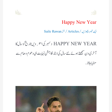
Happy New Year
/
/ از
ایک تبصرہ چھوڑیں
Articles
Saile Rawan
HAPPY NEW YEAR دسمبر کی۱ ۳؍ویں تاریخ کو سال کا
آخری دن سمجھتے ہوئے نئے سال کی ابتداکا جشن نہایت ہی دھوم دھام سے
منایاجاتا…