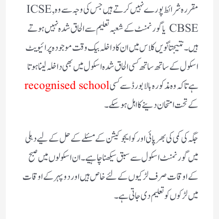
مقررہ شرائط پورے نہیں کرتے ہیں جس کی وجہ سے وہ ICSE,
CBSE یا گورنمنٹ کے شعبہ تعلیم سے الحاق شدہ نہیں ہوتے
ہیں۔‌ نتیجتاً نویں کلاس میں ان کا داخلہ بیک وقت موجودہ پرائیویٹ
اسکول کے ساتھ ساتھ کسی الحاق شدہ اسکول میں بھی داخلہ لینا ہوتا
ہے تاکہ وہ مذکورہ بالا بورڈ سے کسی
recognised school
کے تحت امتحان دینے کا اہل ہو سکے۔
جگہ کی کمی کی بھرپائی اور کو ایجوکیشن کے مسئلے کے حل کے لیے دہلی
میں گورنمنٹ اسکول سے سبق سیکھنا چاہیے۔ ان اسکولوں میں صبح
کے اوقات صرف لڑکیوں کے لئے خاص ہیں اور دوپہر کے اوقات
میں لڑکوں کو تعلیم دی جاتی ہے۔