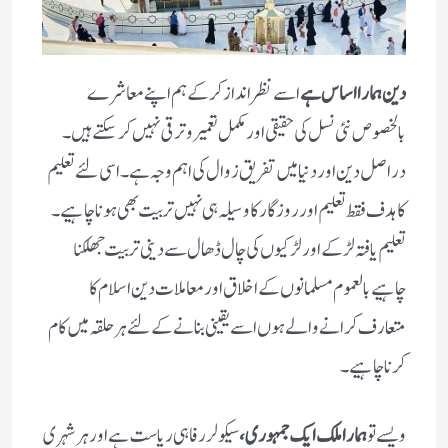
دین ہمارا اساس ہے
اسے نظر انداز کر کے ہم اپنے معاشرے
بالخصوص نئی نسل کی حقیقی اور مکمل تعمیر وترقی نہیں کر سکتے ہیں۔
دراصل دین اور دنیا میں تفریق زوال کی اہم وجہ ہے۔ اسی لئے تعلیم
کا ہدف فقط تعلیم اور روزگار کا وسیلہ ہی نہیں تربیت بھی ہونا چاہیے۔‌
تعلیم یافتہ لڑکے اور لڑکیوں کی چال ڈھال سے دینی تربیت جھلکنا
چاہیے بالعموم مسلمانوں کے اخلاق اور معاملات دین اسلام کا
متعارف کرانے والے ہوں اسے یقینی بنانے کے لئے ہر حلقہ میں کام
کرنا چاہیے۔
ویسے تو
ہمارا ملک ایک جمہوری،
سیکولر رفاہی ریاست ہے اور ہر شہری