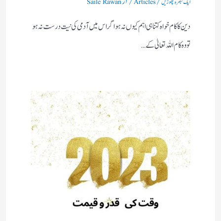
ایک تبصرہ چھوڑیں
Articles
Saile Rawan
دین کا کام خواہ کتنا ہی اہم کیوں نہ ہو اگر اس میں آدمی کی نیت درست نہ ہو
تو وہ کام اللہ تعالیٰ کے…