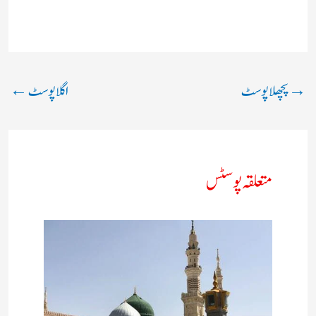
→
پچھلا پوسٹ
اگلا پوسٹ
←
متعلقہ پوسٹس