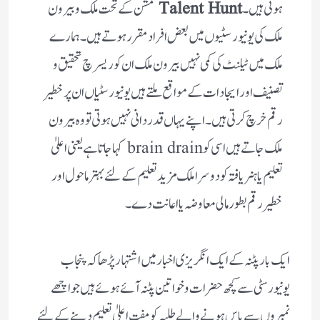
ہوتی ہیں۔‌
Talent Hunt
مشن کے تحت ملک و بیرون
ملک کی یونیورسٹیوں میں بعض افراد مقرر ہوتے ہیں۔ ہمارے
ملک میں ٹیلنٹ کی کمی نہیں بیرون ملک ان کو ریسرچ تحقیق و
تصنیف اور ایجادات کے مواقع ملتے ہیں یونیورسٹیاں ان پر خطیر
رقم خرچ کرتی ہیں۔ اپنے یہاں قدردانی نہیں ہوتی تو وہ بیرون
ملک جاتے ہیں اسی کو brain drain کہا جاتا ہے یعنی اعلیٰ
تعلیم یا ہنر یافتہ کو دوسرا ملک مزید تعلیم کے لئے بہتر ماحول اور
خطیر رقم بطور مالی معاوضہ یا اعانت دے۔
ایک بار پٹنہ کے ایک انگریزی اخبار میں اشتہار پڑھا کہ پنجاب
یونیورسٹی سے کچھ حضرات و خواتین پٹنہ آئے ہوئے ہیں جو اچھے
نمبروں سے پاس ہونے والے طلبہ کو مفت اعلیٰ تعلیم دینے کے لئے