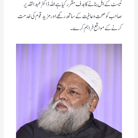
ٹیسٹ کے اہل بنانے کا ہدف مقرر کیا ہے اللہ ڈاکٹر عبدالقدیر
صاحب کو صحت وعافیت کے ساتھ رکھے اور مزید قوم کی خدمت
کرنے کے مواقع فراہم کرے۔