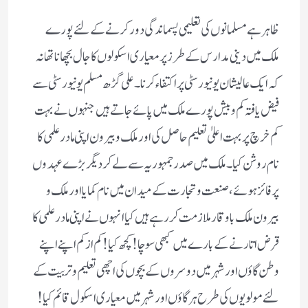
ظاہر ہے مسلمانوں کی تعلیمی پسماندگی دور کرنے کے لئے پورے
ملک میں دینی مدارس کے طرز پر معیاری اسکولوں کا جال بچھانا تھا نہ
کہ ایک عالیشان یونیورسٹی پر اکتفاء کرنا۔ علی گڑھ مسلم یونیورسٹی سے
فیض یافتہ کم و بیش پورے ملک میں پائے جاتے ہیں جنہوں نے بہت
کم خرچ پر بہت اعلیٰ تعلیم حاصل کی اور ملک و بیرون اپنی مادر علمی کا
نام روشن کیا۔ ملک میں صدر جمہوریہ سے لے کر دیگر بڑے عہدوں
پر فائز ہوئے، صنعت و تجارت کے میدان میں نام کمایا اور ملک و
بیرون ملک باوقار ملازمت کر رہے ہیں کیا انہوں نے اپنی مادر علمی کا
قرض اتارنے کے بارے میں کبھی سوچا ! کچھ کیا ! کم ازکم اپنے اپنے
وطن گاؤں اور شہر میں دوسروں کے بچوں کی اچھی تعلیم وتربیت کے
لئے مولویوں کی طرح ہر گاؤں اور شہر میں معیاری اسکول قائم کیا !