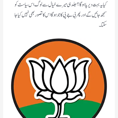
کیا یہ بہت دیر پا ہوگا ؟ جلد ہی میرے خیال سے لوگ اس سیاست کو
سمجھ جائیں گے اور پھر بی جے پی کا جو ہوگا اس کا تصور بھی نہیں کیا جا
سکتا ۔