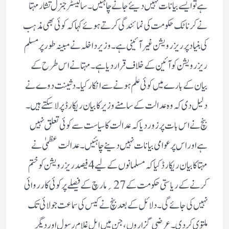
ہے تو ایسے بیانات نہیں دیئے جانے چاہئیں۔سالیسٹر جنرل تشار مہتا
نے کرناٹک حکومت کی نمائندگی کرتے ہوئے کہا کہ کوئی بھی مذہب
کی بنیاد پر ریزرویشن غیر آئینی ہے۔ وزیر داخلہ نے مبینہ طور پر مسلم
ریزرویشن کو آئین کے خلاف قرار دیا ہے۔ مہتا نے اس طرح کے
بیان کے بارے میں کوئی علم ہونے سے انکار کیا۔دشینت دوے نے
دلیل دی کہ وہ عدالت کے سامنے وزیر کا بیان ریکارڈ پر لا سکتے ہیں۔
بنچ نے اس بات پر زور دیا کہ عدالت کا سیاست سے کوئی تعلق نہیں
ہے اور اس پر عوامی بیانات نہیں دینے چاہئیں۔ عدالت عظمیٰ نے
مہتا کا بیان ریکارڈ کیا کہ مسلمانوں کے لیے 4 فیصد ریزرویشن کو ختم
کرنے کے ریاستی حکومت کے 27 ؍مارچ کے فیصلے پر کوئی کارروائی
نہیں کی جائے گی۔ دلائل کے بعد بنچ نے کیس کی سماعت جولائی تک
ملتوی کر دی۔عرضی گزاروں، جن میں ایل غلام رسول اور دیگر