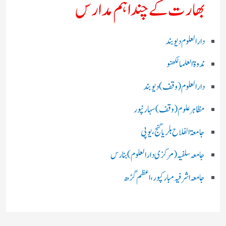
بھارت کے چند اہم مدارس
دارالعلوم دیوبند
ندوۃالعلما لکھنو
دارالعلوم (وقف)دیوبند
مظاہرعلوم (وقف)سہارنپور
جامعۃ الفلاح بلریاگنج،یوپی
جامعہ سلفیہ(مرکزی دارالعلوم )بنارس
جامعہ اشرفیہ مبارکپور،اعظم گڑھ