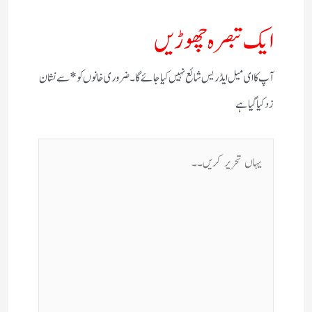
ایک تبصرہ چھوڑیں
آپ کا ای میل ایڈریس شائع نہیں کیا جائے گا۔
ضروری خانوں کو
*
سے نشان
زد کیا گیا ہے
یہاں
تحریر
کریں۔۔