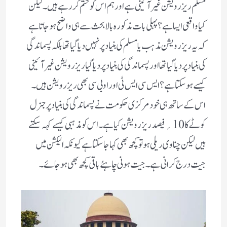
مسلم ریزرویشن غیر آئینی ہے اور ہم اس کو ختم کر رہے ہیں ۔ لیکن
کیا واقعی ایساہے ؟ پہلی بات مذکورہ بالا بحث سے ہی واضح ہو جاتا ہے
کہ یہ ریزرویشن مذہب یا مسلم کی بنیاد پر نہیں دیا گیا تھا بلکہ پسماندگی
کی بنیاد پر دیا گیاتھا اور پسماندگی کی بنیاد پر دیا گیا ریزرویشن غیر آئینی
کیسے ہو سکتا ہے ؟ ایس سی ایس ٹی اور او بی سی بھی ریزرویشن ہیں ۔
اس کے ساتھ ہی خود مرکزی حکومت نے پسماندگی کی بنیاد پر جنرل
کوٹے کا 10؍فیصد ریزرویشن کیا ہے ۔ اس کو مذہبی کیسے کہہ سکتے
ہیں لیکن چناوی ریلی ہو تو کچھ بھی کہا جا سکتا ہے کیونکہ الیکشن میں
جیت درج کرانی ہے ۔ جیت ہونی چاہئے باقی کچھ بھی ہو جائے ۔