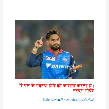
मैं पंत के स्वस्थ होने की कामना करता हूं।
नरेंद्र मोदी
/
/ از
ایک تبصرہ چھوڑیں
Articles
Saile Rawan