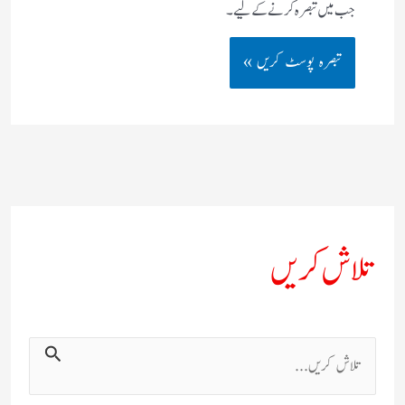
جب میں تبصرہ کرنے کےلیے۔
تلاش کریں
ت
ل