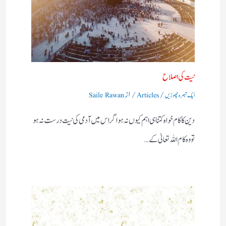
نیت کی اصلاح
/
/ از
ایک تبصرہ چھوڑیں
Articles
Saile Rawan
دین کا کام خواہ کتنا ہی اہم کیوں نہ ہو اگر اس میں آدمی کی نیت درست نہ ہو
تو وہ کام اللہ تعالیٰ کے…