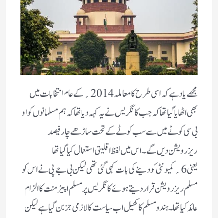
مجھے یاد ہے کہ اسی طرح کا معاملہ 2014؍کے عام انتخابات میں
بھی اٹھایا گیا تھا کہ جب کانگریس نے یہ کہہ دیا تھا کہ ہم مسلمانوں کو او
بی سی کوٹے میں سے سب کوٹے کے تحت ساڑھے چار فیصد
ریزرویشن دیں گے ۔اس میں لفظ اقلیتی استعمال کیا گیا تھا
یعنی 6؍کمیونٹی کو دینے کی بات کہی گئی تھی لیکن بی جے پی نے اس کو
مسلم ریزرویشن قرار دیتے ہوئے کانگریس پر مسلم اپیزمنت کا الزام
عائد کیا تھا ۔ ہندو مسلم کا کھیل اب سیاست کا لازمی جز بن گیا ہے لیکن