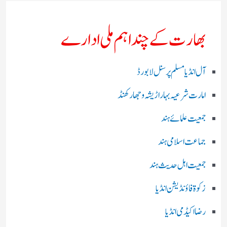
بھارت کے چند اہم ملی ادارے
آل انڈیا مسلم پرسنل لا بورڈ
امارت شرعیہ بہار اڑیشہ و جھارکھنڈ
جمعیت علمائے ہند
جماعت اسلامی ہند
جمعیت اہل حدیث ہند
زکوۃ فاؤنڈیشن انڈیا
رضا اکیڈمی انڈیا