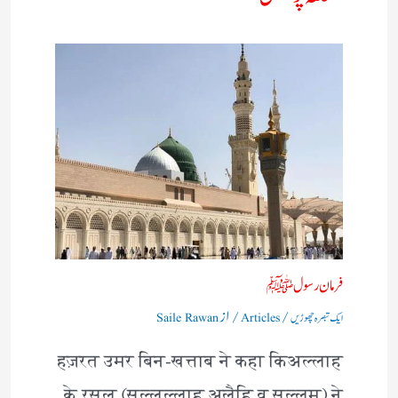
فرمان رسولﷺ
/
/ از
ایک تبصرہ چھوڑیں
Articles
Saile Rawan
हज़रत उमर बिन-खत्ताब ने कहा किअल्लाह
के रसूल (सल्लल्लाहु अलैहि व सल्लम) ने