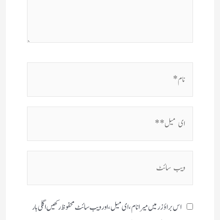
نام*
ای
میل**
ویب
سائٹ
اس براؤزر میں میرا نام، ای میل، اور ویب سائٹ محفوظ رکھیں اگلی بار