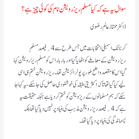
سوال یہ ہے کہ کیا مسلم ریزرویشن نام کی کوئی چیز ہے ؟
ڈاکٹر ممتاز عالم رضوی
کرناٹک اسمبلی انتخابات میں جس طرح سے 4؍فیصد مسلم
ریزرویشن کے معاملے کو اٹھایا گیا اور بار بار اس کو مسلم ریزرویشن کہا
گیا اس کا مقصد واضح طور پر پولرائزیشن تھا ۔ ریزرویشن ختم ہی اسی
لیے کیا گیا تھا تاکہ اکثریتی طبقہ کی خوشنودی حاصل کی جا سکے ، یہ کہا جا
سکے کہ ہم مسلمانوں کے ریزویشن کو ختم کر دیا ہے جبکہ حقیقت یہ
ہے کہ 4؍فیصد ریزرویشن مذہب کی بنیاد پر نہیں دیا گیا تھا بلکہ
پسماندگی کی بنیاد پر دیا گیا تھا ۔