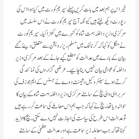
خیر اس پر ہم بعد میں بات کریں پہلے سپریم کورٹ میں کیا ہوا اس کی
رپورٹ دیکھ لیتے ہیں کیونکہ آج سپریم کورٹ نے اس سلسلہ میں
مرکزی وزیر داخلہ امت شاہ کو کٹہرے میں کھڑا کیا۔سپریم کورٹ
نے منگل کو کہا کہ کرناٹک میں مسلم ریزرویشن سے متعلق دیئے گئے
بیان کے بارے میں عدالت کو مطلع کیے جانے کے بعد مرکزی وزیر
داخلہ کو عوامی بیان نہیں دینا چاہیے۔ عرضی گزاروں کی نمائندگی
کرتے ہوئے سینئر وکیل دشینت دوے نے جسٹس کے ایم جوزف کی
سربراہی والی بنچ کے سامنے مرکزی وزیر داخلہ امت شاہ کے بیان کا
حوالہ دیا تھا۔بنچ نے کہا کہ جب ہم اس معاملے کی سماعت کر رہے ہیں
تو عدالت اس طرح کی سیاست کی اجازت نہیں دے سکتی۔ بنچ کا مزید
کہنا تھا کہ جب معاملہ زیر سماعت ہے اور عدالت عظمیٰ کے سامنے