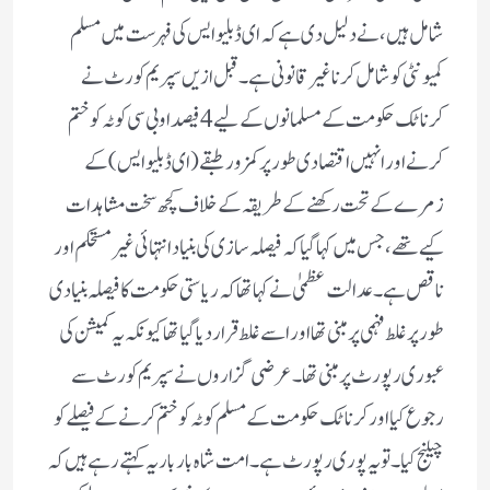
شامل ہیں، نے دلیل دی ہے کہ ای ڈبلیو ایس کی فہرست میں مسلم
کمیونٹی کو شامل کرنا غیر قانونی ہے۔ قبل ازیں سپریم کورٹ نے
کرناٹک حکومت کے مسلمانوں کے لیے 4 فیصد او بی سی کوٹہ کو ختم
کرنے اور انہیں اقتصادی طور پر کمزور طبقے (ای ڈبلیو ایس) کے
زمرے کے تحت رکھنے کے طریقہ کے خلاف کچھ سخت مشاہدات
کیے تھے، جس میں کہا گیا کہ فیصلہ سازی کی بنیاد انتہائی غیر مستحکم اور
ناقص ہے۔عدالت عظمیٰ نے کہا تھا کہ ریاستی حکومت کا فیصلہ بنیادی
طور پر غلط فہمی پر مبنی تھا اور اسے غلط قرار دیا گیا تھا کیونکہ یہ کمیشن کی
عبوری رپورٹ پر مبنی تھا۔ عرضی گزاروں نے سپریم کورٹ سے
رجوع کیا اور کرناٹک حکومت کے مسلم کوٹہ کو ختم کرنے کے فیصلے کو
چیلنج کیا۔تو یہ پوری رپورٹ ہے ۔ امت شاہ بار بار یہ کہتے رہے ہیں کہ