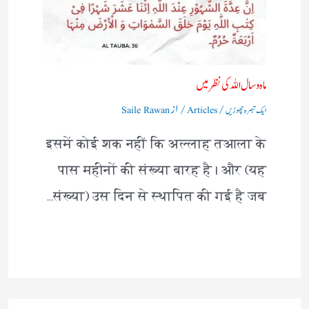
ماہ و سال اللہ کی نظر میں
/
/ از
ایک تبصرہ چھوڑیں
Articles
Saile Rawan
इसमें कोई शक नहीं कि अल्लाह तआला के
पास महीनों की संख्या बारह है। और (यह
संख्या) उस दिन से स्थापित की गई है जब…