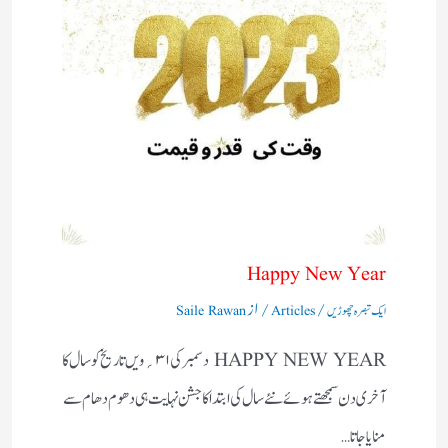
Happy New Year
/
/ از
ایک تبصرہ چھوڑیں
Articles
Saile Rawan
HAPPY NEW YEAR دسمبر کی۱ ۳؍ویں تاریخ کو سال کا
آخری دن سمجھتے ہوئے نئے سال کی ابتداکا جشن نہایت ہی دھوم دھام سے
منایاجاتا…