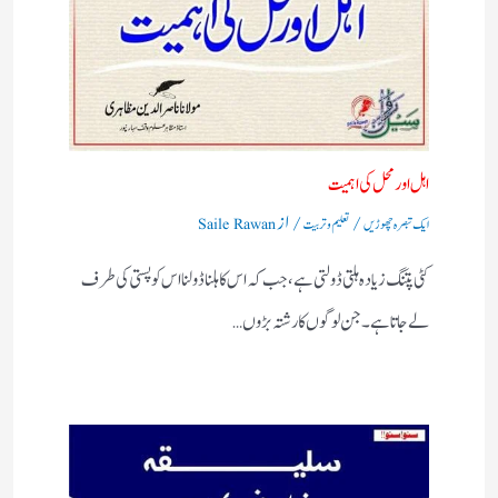
اہل اورمحل کی اہمیت
/
/ از
ایک تبصرہ چھوڑیں
تعلیم و تربیت
Saile Rawan
کٹی پتنگ زیادہ ہلتی ڈولتی ہے ، جب کہ اس کا ہلنا ڈولنا اس کو پستی کی طرف
لے جاتا ہے۔جن لوگوں کا رشتہ بڑوں…