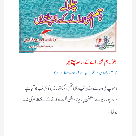
چلو کہ ہم بھی زمانے کے ساتھ چلتے ہیں
/
/ از
ایک تبصرہ چھوڑیں
تعلیم و تربیت
Saile Rawan
دھوپ کی وجہ سے زمین تپ رہی تھی، لگتا تھازمین کوہی تب ہوگیا ہے،
سہارنپورریلوے اسٹیشن پرریزرویشن ٹکٹ بنوانے کے لئے فارم کی خانہ
پری…