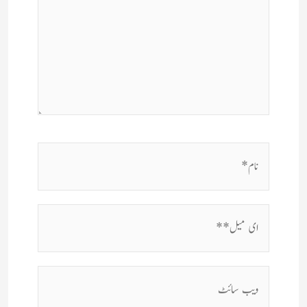
نام*
ای
میل**
ویب
سائٹ