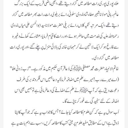
علماء پوری پوری رات مطالعہ میں گزار دیتے تھے، ابھی ماضی قریب کے ایک بزرگ
عالم ربانی مولانا شبیر عطاء شاہ ندوی سلونی رائے بریلوی رات رات بھر مطالعہ میں گزار
دیتے تھے،ایک مرتبہ تکیہ کلاں رائے بریلی حضرت مولانا سید ابو الحسن علی میاں ندوی
رحمۃ اللہ علیہ کی خدمت میں حاضر ہوئے،اور رات کا قیام فرمایا ،عشاء کے کھانے وغیرہ
سے فارغ ہوکر ایک لالٹین لےکر مہمان خانہ کی بالائی منزل پر چلےگئے ،اورپوری رات
مطالعہ میں گزار دی۔
خاتم الانبیاء حضرت محمد مصطفی ﷺ کی دُعا قرآنِ حکیم میں مذکور ہے۔ "رَب زدنی علما "
(اے میرے رب! میرے علم میں اضافہ فرما) یہ دعا ہمیں اس فکر و تدبر کی طرف
دعوت دیتی ہے کہ آپ ﷺ نے علم کے اضافے کی دعا فرمائی ہے تو ہمیں بھی اس
اضافہ کےلئے سنجیدگی سے غور کرنا پڑے گا۔
اَب سوال یہ ہے کہ کن علوم کا مطالعہ کیا جائے؟ جس کا جواب یہ ہے کہ جو آپ کا اپنا
ذوق ہے اس کے مطابق مفید علوم پر مبنی کتب کا مطالعہ کریں، سب سے اہم بات یہ ہے