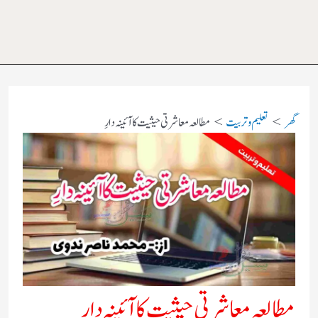
گھر
تعلیم و تربیت
مطالعہ معاشرتی حیثیت کا آئینہ دارِ
مطالعہ معاشرتی حیثیت کا آئینہ دارِ