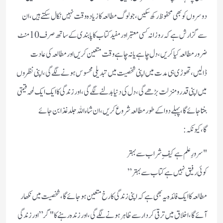
دوسروں کو بھی محفوظ رکھ سکیں ،جو لوگ مطالعہ کا زیادہ وقت نہیں نکال سکتے ہیں، ان
سے گزارش ہے کہ روزانہ کسی معتبر اور مفید کتاب کا پابندی کے ساتھ صرف 10 منٹ
ضرور مطالعہ کیا کریں ،دل چاہے یا نہ چاہے وقت متعین کریں اور مطالعہ کی عادت
ڈالیں،تھوڑی ہی مدت میں اپنی شخصیت میں تبدیلی محسوس ہونے لگے گی،اپنی نظروں
میں اپنی قدر ومنزلت بڑھے گی،دل کی دنیا بدلنے لگے گی،اور زندگی کا ایک ایک لمحہ قیمتی
بنتا جائے گا،پہلے دوا کے طور مطالعہ شروع کریں، ان شاء اللہ جلد غذا بن جائے
گا،کیونکہ:
"سرورِ علم ہے کیفِ شراب سے بہتر
کوئی رفیق نہیں ہے کتاب سے بہتر”
مطالعہ کا ایک فائدہ یہ بھی ہے کہ اپنی زندگی کا رخ متعین ہوجائے گا، شخصیت میں نکھار
آئےگا ، اخلاق میں ترقی کردار سے ظاہر ہونے لگےگی، اور زندہ رہنے کا "گر” اور زندگی