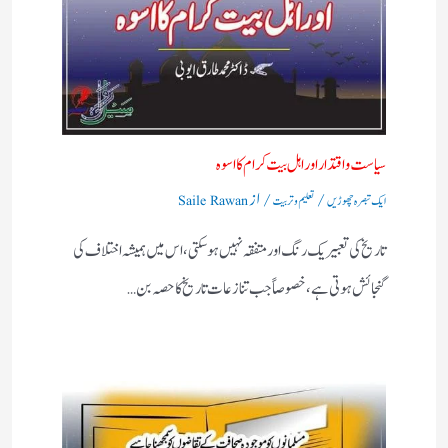
سیاست واقتدار اور اہل بیت کرام کا اسوہ
/
/ از
ایک تبصرہ چھوڑیں
تعلیم و تربیت
Saile Rawan
تاریخ کی تعبیر یک رنگ اور متفقہ نہیں ہو سکتی، اس میں ہمیشہ اختلاف کی
گنجائش ہوتی ہے، خصوصاً‌ جب تنازعات تاریخ کا حصہ بن…