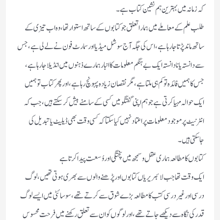
کہ زمانہ میں بہترین ہم نشین کتاب ہے۔
طلب علم کے معاملے میں ہمارا تعلق جو کتابوں کے ساتھ استوار تھا، وہ اب تیزی کے
ساتھ ماند پڑتا جارہا ہے،اس کی جگہ آج سوشل میڈیا اورسمارٹ فون نے لے لی ہے، جس
سے دانستہ یا نادانستہ ایک بے ہنگم معلومات کا انبار ہمارے ذہنوں میں انڈیلا جارہا ہے،
جس کا ہمیں فائدہ تو کم ہی ملتا ہے،مگر نقصان زیادہ پہونچ رہا ہے،اور پھر کتاب تو ہمیں
ایک حوالہ مہیا کرتی ہے جو ہم اپنی گفتگو میں کسی کے سامنے بیش کرسکتے ہیں، جب کہ
انٹرنیٹ پر موجود معلومات پر اعتماد نہیں کیا سکتا کہ کسی وقت بھی ڈیلیٹ یا تبدیل کی
جاسکتی ہیں۔
کتابوں کا مطالعہ ہماری عقل وسمجھ میں پختگی اور وُسعت پیدا کرتا ہے
ایک وقت تھا جب لائبریریاں کتابوں اور پڑھنے والوں سے بھری ہوتی تھیں،لوگ
درسی اور غیر درسی کتب کا مطالعہ بڑے شوق سے کرتے تھے،سوسائٹی میں ایسے لوگ
قدر کی نگاہ سے دیکھے جاتے تھے،اور لوگوں کو ان سے تعلق رکھنے میں فرحت محسوس