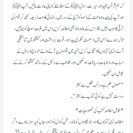
کہ ہم قرآن مجید اور سیرت رسول ﷺ کے مطالعے کو اپنی عادت بنائیں، آپ ﷺ
اور آپ کی چیدہ جماعت کے اُسوہ کو آج کے دور میں رہنمائی کا واحد ذریعہ سمجھ کر قوم کی
ترقی کا سبب بنیں، پھر اس کے علاوہ جو بھی مطالعہ کریں اس میں مثبت سوچ کو اپنائیں،
تاکہ ہمارے ذہن میں وُسعت نظری پیدا ہو،قوت برداشت اور گفتگو میں شائستگی
آئے، ایسی کتابوں کا انتخاب کریں جن میں قوموں پر آنے والے عروج و زوال کے
اسباب اور وجوہات دریافت ہوسکیں،اور مخاطب سے دلیل کے ساتھ گفتگو کرنے کے
قابل بن سکیں۔
"حصول علم ہے ہر اک فعل سے بہتر
دوست نہیں ہے کوئی کتاب سے بہتر”۔
*قابل مطالعہ کتب کی خصوصیات*
مطالعہ ایسی کتابوں کا ہو،جو نگاہوں کو بلند، سخن کو دل نواز اور جاں کو پرسوز بنادے، اگر