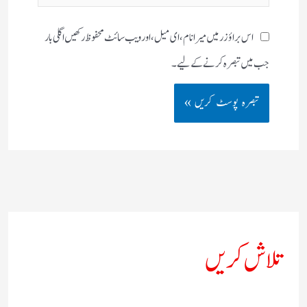
اس براؤزر میں میرا نام، ای میل، اور ویب سائٹ محفوظ رکھیں اگلی بار
جب میں تبصرہ کرنے کےلیے۔
تلاش کریں