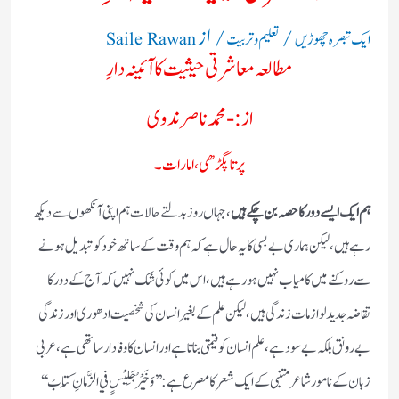
/
/ از
ایک تبصرہ چھوڑیں
تعلیم و تربیت
Saile Rawan
مطالعہ معاشرتی حیثیت کا آئینہ دارِ
از:- محمد ناصر ندوی
پرتاپگڑھی، امارات۔
ہم ایک ایسے دور کا حصہ بن چکے ہیں
، جہاں روز بدلتے حالات ہم اپنی آنکھوں سے دیکھ
رہے ہیں، لیکن ہماری بے بسی کا یہ حال ہے کہ ہم وقت کے ساتھ خود کو تبدیل ہونے
سے روکنے میں کامیاب نہیں ہورہے ہیں ،اس میں کوئی شک نہیں کہ آج کے دور کا
تقاضہ جدید لوازمات زندگی ہیں، لیکن علم کے بغیر انسان کی شخصیت ادھوری اور زندگی
بے رونق بلکہ بے سود ہے،علم انسان کو قیمتی بناتا ہےاور انسان کا وفادار ساتھی ہے،عربی
زبان کے نامور شاعر متنبی کے ایک شعر کا مصرع ہے:’’ وَخَيْرُ جَلِيْسٍ في الزَّمانِ كِتابُ‘‘