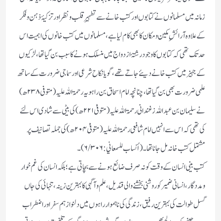
زمانہ میں مسلمانوں نےکتابوں اور کتب خانے سے تطہیرِ قلب ونظر اور تزکیۂ ذہن وفکر
کے علاوہ آرائشِ مکین ومکان کا بھی کام لیاہے، مسلمانوں میں کتب خانوں کی اہمیت اس
حد تک تھی کہ کتابوں کا وجود رشتۂ ازدواج میں منسلک ہونے کا سبب بن گیا تھا، لڑکیوں
کے جہیز میں کتب خانے دیئے جاتے تھے، گویا نکاح شرعی اور سماجی ضرورت کے ساتھ
علمی ضرورت بھی بن گیا تھا، چنانچہ امام اسحاق بن راہویہ رحمۃ اللہ علیہ (متوفی۲۳۸ھ)
نے سلیمان بن عبد اللہ زغندانی رحمۃ اللہ علیہ (متوفیٰ ۲۲۱ھ) کی بیٹی سے شادی اس لئے
کی تھی کہ اس سے انہیں امام شافعی رحمۃ اللہ علیہ (متوفیٰ۲۰۴ھ) کی جملہ تصانیف پر
مشتمل کتب خانہ مل جانا تھا۔ (أنساب للسمعاني:۶/۳۰۶)۔
کتب بینی انسان کے وقت کو نہ صرف ضائع ہونے سے بچاتی ہے؛ بلکہ انسان کی غم خوار
ومددگار، انسانی ضمیر کو روشنی بخشنے والی قندیل، علم وآگہی کا بہترین زینہ، تنہائی کی جاں
گسل طوالت کی بہترین رفیق، زندگی کی ناہموار راہوں میں دلنواز ہم سفر اور اضطراب