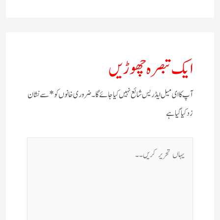
ایک تبصرہ چھوڑیں
آپ کا ای میل ایڈریس شائع نہیں کیا جائے گا۔
ضروری خانوں کو
*
سے نشان
زد کیا گیا ہے
یہاں
تحریر
کریں۔۔