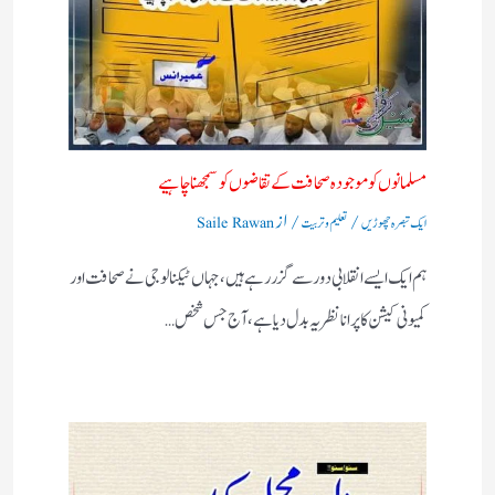
مسلمانوں کو موجودہ صحافت کے تقاضوں کو سمجھنا چاہیے
/
/ از
ایک تبصرہ چھوڑیں
تعلیم و تربیت
Saile Rawan
ہم ایک ایسے انقلابی دور سے گزر رہے ہیں، جہاں ٹیکنالوجی نے صحافت اور
کمیونی کیشن کا پرانا نظریہ بدل دیا ہے، آج جس شخص…