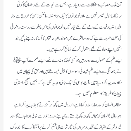
آج ملک مصائب ومشکلات سے دوچار ہے، جس سے نجات کےلئے رہنمائی کا کوئی
سازگار ماحول میسر نہیں ہے، اور نوجوانوں کا ایک بڑا مسئلہ سائنسی ذہن کا عروج ہے ،جو
بغیر دلیل و ثبوت کے ماننے کےلئے تیار نہیں، نوجوانوں کی اس پہلو سے درست رہنمائی
کی سخت ضرورت ہے کہ وہ معاشرے میں موجود ان طاقتوں کا آلۂ کار نہ بننے پائیں جو
انہیں اپنے مفاد کےلئے استعمال کرکے ضائع کر رہے ہیں۔
ایسے علم کے حصول سے دور رہیں جو کسی کو فائدہ نہ دے سکے، ایسے علم سے آپ ﷺ
نے پناہ مانگی ہے، ایسے علم شیطانی وسوسوں کا بیش خیمہ بنتے ہیں اور حق کی پہچان میں
رکاوٹ پیدا کردیتے ہیں ،آج مایوسی کی ایک بڑی وجہ یہ بھی ہے کہ ہمیں صحیح راستہ کی
پہچان کا طریقہ کار معلوم نہیں ہے۔
مطالعہ انسان کو سیدھا راستہ دکھاتا ہے ،اور دل میں کچھ کر گزرنے کا جذبہ پیدا کرتا ہے
بہرحال! انسان کو ہمیشہ کچھ نہ کچھ پڑھتے رہنا چاہئے ،ورنہ اندر سے خالی ہوتا جائے گا،اور
خیر وشر کے امتیاز کے بغیر دوسروں کی نگارشات ہی شئیر کرنے پر اکتفا کرے گا،جو لوگ