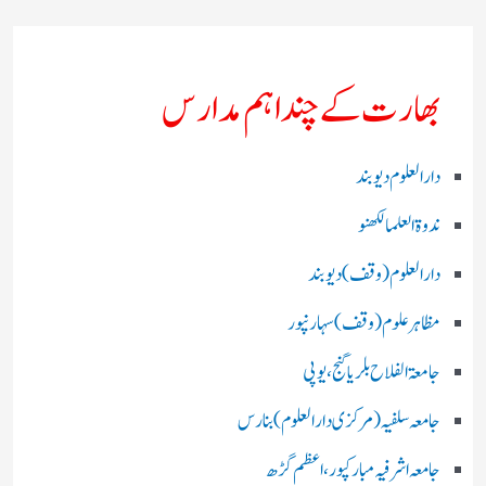
بھارت کے چند اہم مدارس
دارالعلوم دیوبند
ندوۃالعلما لکھنو
دارالعلوم (وقف)دیوبند
مظاہرعلوم (وقف)سہارنپور
جامعۃ الفلاح بلریاگنج،یوپی
جامعہ سلفیہ(مرکزی دارالعلوم )بنارس
جامعہ اشرفیہ مبارکپور،اعظم گڑھ