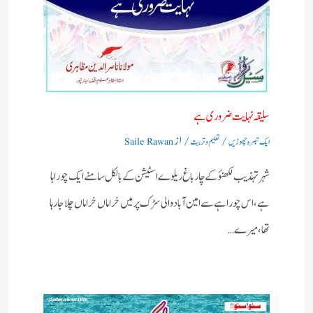
سلیقہ نہایت ضروری ہے
/
/ از
ایک تبصرہ چھوڑیں
تعلیم و تربیت
Saile Rawan
شہر تہذیب لکھنؤکے چارباغ ریلوے اسٹیشن کے بالکل سامنے ایک چوراہا
ہے ،اس چوراہے سے امین آباد والی سڑک پرمیں خراماں خراماں چلاجا رہا
تھا،میرے…