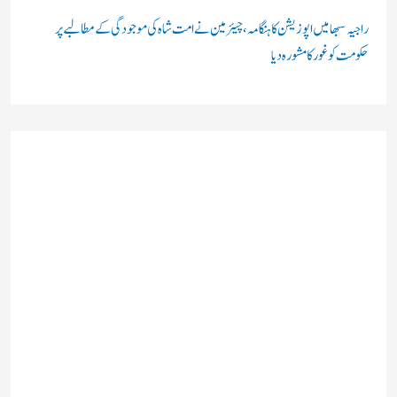
راجیہ سبھا میں اپوزیشن کا ہنگامہ، چیئرمین نے امت شاہ کی موجودگی کے مطالبے پر
حکومت کو غور کا مشورہ دیا