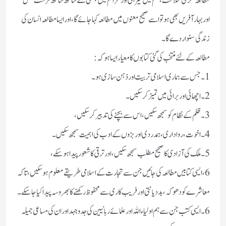
مطالعہ فکر کی سلامت ، علم میں گیرائی اور عزائم میں پختگی کے ساتھ ساتھ فرحت بخش
اور بہار آفریں بھی ہوتو اسے صحیح معنوں میں مطالعہ کہاجائے گا،اور ایسا مطالعہ انسان کی
زندگی سنوار دے گا ۔
مطالعہ کےلئے منتخب کی گئی کتابوں کا معیار ایسا ہوکہ:
1۔ جس سے ہماری اسلامی تربیت اور ذہن سازی ہو۔
2۔ اچھائی اور برائی میں تمیز کر سکیں۔
3۔ ظلم کے نظام کو سمجھ سکیں، اس سے بچنے کی تدبیر کرسکیں،
4۔ اخوت،رواداری،ہمدردی اور بڑوں کے ادب کی اہمیت سمجھ سکیں۔
5۔ ملک کی آزادی کا صحیح مطلب سمجھ سکیں، اور ترقی کا شعور پیدا ہوسکے،
6،ایسی کتابیں مطالعہ کی جائیں جن سے تجارت کے اسلامی طریقے معلوم ہوسکیں، تاکہ
معاشرے کو دھوکہ ،بددیانتی اور فریب کاری سے محفوظ رکھنے کا بھروسہ پیدا کیا جاسکے۔
6۔ ایسی کتب جن سے ہم اولیاء اللہ اور علمائے ربانیین کی جد وجہد اور ان کی مساعی جمیلہ