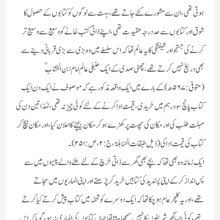
ہوتی تھی،ان سے مشورے کئے جاتے تھے ،ہہت سے لوگوں کو کتابوں کے حصول کا
شوق اور کتابوں سے حد درجہ عقیدت تھی، اپنے ذاتی کتب خانے کو وسیع سے وسیع تر
کرنے کی جستجو اور شیفتگی کا یہ عالم تھا کہ اس سلسلے میں وہ بڑی سے بڑی قربانی دینے سے
بھی دریغ نہیں کرتے تھے، چھٹی صدی کے ایک حنبلی عالم امام ابن الخشابؒ
(متوفی: ۵۶۷ھ) کے بارے میں ایک واقعہ مذکور ہے کہ موصوف نے ایک دن ایک
کتاب پانچ سو درہم میں خریدی، قیمت ادا کرنے کےلئے کوئی چیز نہ تھی، لہٰذا تین دن کی
مہلت طلب کی اور مکان کی چھت پر کھڑے ہوکر مکان بیچنے کا اعلان کیا، اور مکان بیچ کر
کتاب کی قیمت ادا کی (ذیل طبقات الحنابلۃ،ج:۲، ص: ۲۵۱)۔
ایک زمانہ وہ بھی تھا کہ بچے بھی گھر سے ذاتی خرچ کےلئے ملنے والے پیسوں میں سے
پس انداز کرکے اپنی پسندید کی کتابیں خرید کر پڑھتےاور اپنی الماریوں میں سجاتے
تھے،اور یہ کلچر عام ہوچکا تھا کہ ایک دوسرے کو تحفہ میں کتاب پیش کرتے کیا کرتے
تھے،کوئی ایسا گھر شریفوں کا نہیں سمجھا جاتا تھا جہاں کتابوں کی الماری نہ ہو،گویا کہ اس