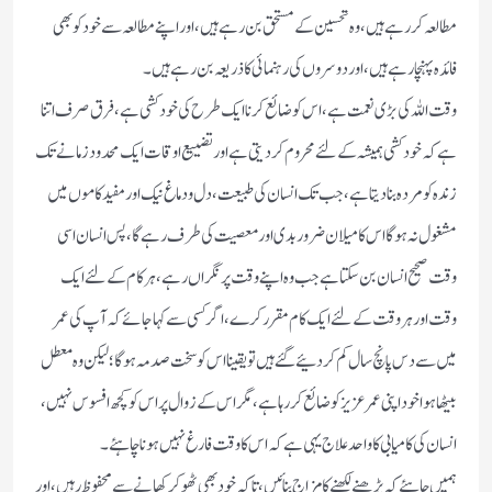
مطالعہ کر رہے ہیں ،وہ تحسین کے مستحق بن رہے ہیں ،اور اپنے مطالعہ سے خود کو بھی
فائدہ پہنچا رہے ہیں، اور دوسروں کی رہنمائی کا ذریعہ بن رہے ہیں۔
وقت اللہ کی بڑی نعمت ہے، اس کو ضائع کرنا ایک طرح کی خودکشی ہے، فرق صرف اتنا
ہے کہ خودکشی ہمیشہ کےلئے محروم کردیتی ہے اور تضییع اوقات ایک محدود زمانے تک
زندہ کو مردہ بنادیتا ہے،جب تک انسان کی طبیعت، دل ودماغ نیک اور مفید کاموں میں
مشغول نہ ہوگا اس کا میلان ضرور بدی اور معصیت کی طرف رہے گا، پس انسان اسی
وقت صحیح انسان بن سکتا ہے جب وہ اپنے وقت پر نگراں رہے، ہر کام کےلئے ایک
وقت اور ہر وقت کےلئے ایک کام مقرر کرے،اگر کسی سے کہا جائے کہ آپ کی عمر
میں سے دس پانچ سال کم کردئیے گئے ہیں تو یقینا اس کو سخت صدمہ ہوگا؛ لیکن وہ معطل
بیٹھا ہوا خود اپنی عمر عزیز کو ضائع کررہا ہے، مگر اس کے زوال پر اس کو کچھ افسوس نہیں،
انسان کی کامیابی کا واحد علاج یہی ہے کہ اس کا وقت فارغ نہیں ہونا چاہئے۔
ہمیں چاہئے کہ پڑھنے لکھنے کا مزاج بنائیں، تاکہ خود بھی ٹھوکر کھانے سے محفوظ رہیں،اور