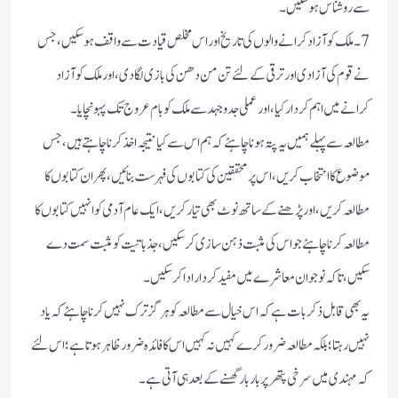
سے روشناس ہو سکیں۔
7۔ ملک کو آزاد کرانے والوں کی تاریخ اور اس مخلص قیادت سے واقف ہوسکیں، جس
نے قوم کی آزادی اور ترقی کےلئے تن من دھن کی بازی لگادی، اور ملک کو آزاد
کرانے میں اہم کردار کیا،اور عملی جدو جہد سے ملک کو بام عروج تک پہونچایا۔
مطالعہ سے پہلے ہمیں یہ پتہ ہونا چاہئے کہ ہم اس سے کیا نتیجہ اخذ کرنا چاہتے ہیں، جس
موضوع کا انتخاب کریں، اس پر محققین کی کتابوں کی فہرست بنائیں، پھر ان کتابوں کا
مطالعہ کریں،اور پڑھنے کے ساتھ نوٹ بھی تیار کریں،ایک عام آدمی کو انہیں کتابوں کا
مطالعہ کرنا چاہئے جو اس کی مثبت ذہن سازی کرسکیں، جذباتیت کو مثبت سمت دے
سکیں، تاکہ نوجوان معاشرے میں مفید کردار ادا کر سکیں۔
یہ بھی قابل ذکر بات ہے کہ اس خیال سے مطالعہ کو ہرگز ترک نہیں کرنا چاہئے کہ یاد
نہیں رہتا؛ بلکہ مطالعہ ضرور کرے کہیں نہ کہیں اس کا فائدہ ضرور ظاہر ہوتا ہے؛ اس لئے
کہ مہندی میں سرخی پتھر پر بار بار گھسنے کے بعد ہی آتی ہے۔