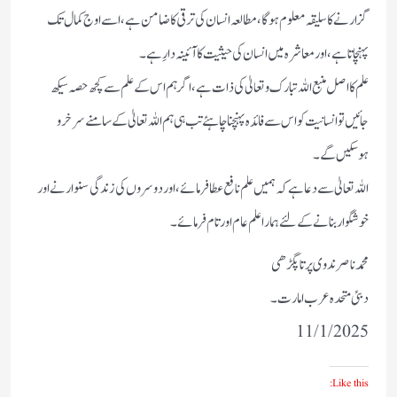
گزارنے کا سلیقہ معلوم ہوگا،مطالعہ انسان کی ترقی کا ضامن ہے ،اسے اوج کمال تک
پہنچاتا ہے،اور معاشرہ میں انسان کی حیثیت کا آئینہ دارِ ہے۔
علم کا اصل منبع اللہ تبارک وتعالیٰ کی ذات ہے، اگر ہم اس کے علم سے کچھ حصہ سیکھ
جائیں تو انسانیت کو اس سے فائدہ پہنچنا چاہئے تب ہی ہم اللہ تعالیٰ کے سامنے سرخرو
ہوسکیں گے۔
اللہ تعالیٰ سے دعا ہے کہ ہمیں علم نافع عطا فرمائے ،اور دوسروں کی زندگی سنوارنے اور
خوشگوار بنانے کےلئے ہمارا علم عام اور تام فرمائے۔
محمدناصر ندوی پرتاپگڑھی
دبئی متحدہ عرب امارت۔
11/1/2025
Like this: