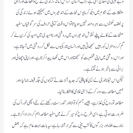
وبے چینی کی معالج بھی ہے، جب انسان گردشِ زمانہ، زندگی کے تلخ واقعات اور ذاتی
مشکلات کے ہجوم میں الجھ کر مایوس لمحات کے اندھیروں میں بھٹکتے ہوئے زندگی کی
پرلطف نعمتوں سے بہرہ مند نہیں ہوپاتا تو اس وقت کتابی حروف کی سرگوشیاں سفید
صفحات کے کالے پیلے نقوش اندھیروں میں روشنی اور ناامیدی میں امید کی کرن لے کر
گم کردہ منزل کو راہیں سمجھاتی ہیں اور انسان تاریکیوں سے نکل کر روشنی میں آجاتا ہے،
اور اس روشنی میں اپنی شخصیت کو سمجھتا اور اس میں نکھار پیدا کرتا ہے،اور اپنی اچھائی اور
برائی سے باخبر ہونے لگتا ہے۔
لیکن اس ٹیکنالوجی نے ایسی کایا پلٹی کہ جدید آلات نے کتابوں کی جگہ قبضہ جمالیا، اور
ہمیں مطالعہ سے دور کرکے ذہنی غلامی کا شکار بنالیا ۔
مطالعہ تو روح کی غذا ہے، جیسے جسم کو توانا اور تندرست رکھنے کےلئے اچھی خوراک کی
ضرورت ہوتی ہے، اسی طرح روح کو سیر کرنے میں مفید مطالعہ اہم کردار ادا کرتا ہے۔
ہمارے علماء اور بزرگوں کا کتب بینی سے گہرا رشتہ رہا ہے، یہ بات بہت عام ہے کہ بعض