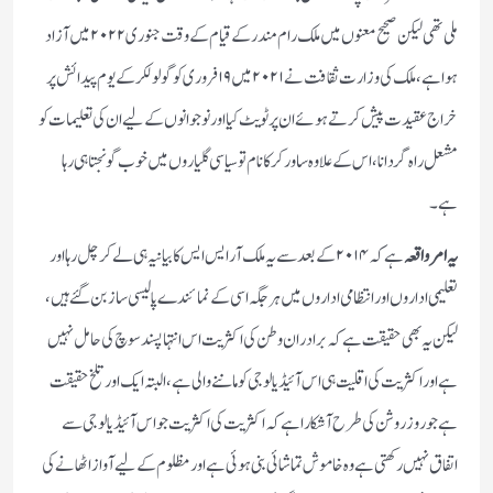
ملی تھی لیکن صحیح معنوں میں ملک رام مندر کے قیام کے وقت جنوری ۲۰۲۲ میں آزاد
ہوا ہے، ملک کی وزارت ثقافت نے ۲۰۲۱ میں ۱۹ فروری کو گولولکر کے یوم پیدائش پر
خراج عقیدت پیش کرتے ہوئے ان پر ٹویٹ کیا اور نوجوانوں کے لیے ان کی تعلیمات کو
مشعل راہ گردانا، اس کے علاوہ ساورکر کا نام تو سیاسی گلیاروں میں خوب گونجتا ہی رہا
ہے۔
یہ امر واقعہ
ہے کہ ۲۰۱۴ کے بعد سے یہ ملک آر ایس ایس کا بیانیہ ہی لے کر چل رہا اور
تعلیمی اداروں اور انتظامی اداروں میں ہر جگہ اسی کے نمائندے پالیسی ساز بن گئے ہیں،
لیکن یہ بھی حقیقت ہے کہ برادران وطن کی اکثریت اس انتہا پسند سوچ کی حامل نہیں
ہے اور اکثریت کی اقلیت ہی اس آئیڈیالوجی کو ماننے والی ہے، البتہ ایک اور تلخ حقیقت
ہے جو روز روشن کی طرح آشکارا ہے کہ اکثریت کی اکثریت جو اس آئیڈیالوجی سے
اتفاق نہیں رکھتی ہے وہ خاموش تماشائی بنی ہوئی ہے اور مظلوم کے لیے آواز اٹھانے کی