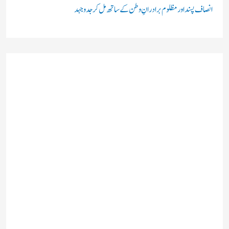
انصاف پسند اور مظلوم برادرانِ وطن کے ساتھ مل کر جدوجہد