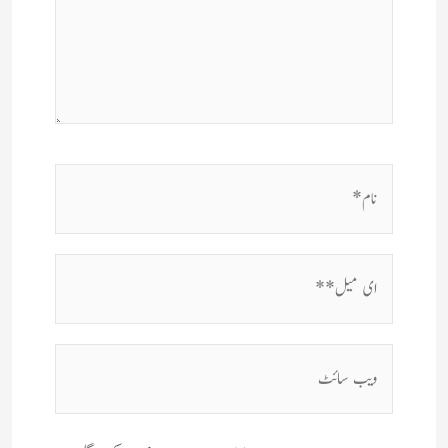
نام*
ای
میل**
ویب
سائٹ