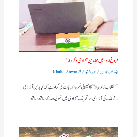
فروغِ اردو میں مجاہدین آزادی کا کردار!
/
/ از
ایک تبصرہ چھوڑیں
تجزیہ و تنقید
Khalid Anwar
’’انقلاب زندہ باد‘‘کا انقلابی نعرہ اس بات کی گواہ ہے کہ مجاہدین آزادی
نے ملک کی آزادی اور تحریک آزادی میں شمولیت کے ساتھ ساتھ…