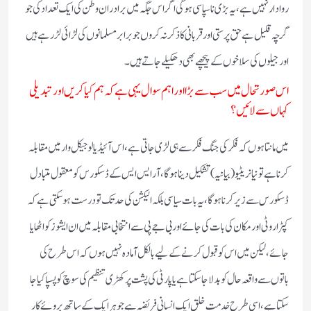
روادار نہیں ہے، یہ بڑی نا سپاسی ہوگی اگر اس جگہ میں برادران وطن کی ایک تعداد کی جو
گرچہ قلیل ہے حق پرستی اور قربانی کا ذکر نہ کروں جو برابر مسلمانوں کی لڑائی لڑ رہے ہیں
اور جیلوں کی سلاخوں کے پیچھے بھی دھکیلے جاتے ہیں۔
اس صورتحال میں سب سے بڑا اور اہم سوال یہی ہے کہ ہم کیا کریں اور تبدیلی
کہاں سے لائیں؟
میں مانتا ہوں کہ فکر کی جنگ فکر سے ہی لڑی جاتی ہے، اس آئیڈیالوجیکل وار میں مقابلہ
کرنا ہے تو نیا نریٹیو (بیانیہ) تشکیل دینا ہوگا، آر ایس ایس کے ڈسکورس کو معقول متبادل
ڈسکورس سے زیر کرنا ہوگا، یہ بات سیاسی بلکہ الیکشن کی حد تک تو درست ہو سکتی ہے کہ
کپڑا روٹی اور مکان کی بات کی جائے اور بی جے پی سے انتخابی مقابلہ میں ان ایشوز کو اٹھایا
جائے، لیکن میں اس کو قبول کرنے کے لیے بالکل آمادہ نہیں ہوں کہ اس طرح کی
باتوں سے واقعہ حال کو بدلا جا سکتا ہے یا پارٹی کی پشت پر کھڑی تنظیم کی سوچ کو پسپا کیا جا
سکتا ہے، اسی طرح خدمت خلق ایک انسانی فریضہ ہے جو ہر ایک کے ساتھ بروئے کار