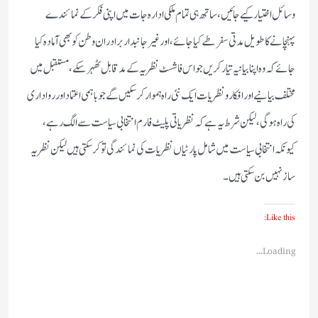
وسائل اختیار کیے جائیں، ساتھ ہی تمام ملکی ادارہ جات میں اپنی فکر کے نمائندے
پہنچانے کا طویل مدتی سفر طے کیا جائے، اور غیر جانبدار برادران وطن کو بھی آمادہ کیا
جائے کہ وہ اپنا بیانیہ تیار کریں جو اس فاشسٹ نظریہ کے مد قابل ٹھہر سکے، مستقبل میں
مختلف بیانیے اور افکار و نظریات ایک نئی راہ ہموار کر سکیں گے جو باہمی اعتماد اور رواداری
کی راہ ہوگی، لیکن شرط یہ ہے کہ نظریاتی پلیٹ فارم انتخابی سیاست سے الگ رہے،
کیونکہ انتخابی سیاست میں شامل پارٹیاں نظریات کی نمائندگی تو کر سکتی ہیں لیکن نظریہ
ساز نہیں بن سکتی ہیں۔
Like this:
Loading...