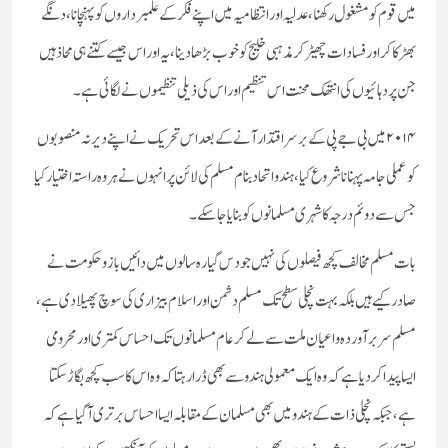
میں قوم کو مشغول رکھنا، عدلیہ اور انتظامیہ میں اپنے فکر کے علمبرداروں کو پہنچانا، دنگے
بھڑکا کر اور فسادات چھیڑ کر مذہبی خلیج کو خوب بڑھا دینا، یہ اور اس جیسے کتنے ہی محاذ ہیں
جن پر دہائیوں کی انتھک محنت اس تنظیم اور اس کی ذیلی تنظیموں نے لگائی ہے۔
۲۰۱۴ میں بی جے پی کے بر سر اقتدار آنے کے بعد اس تحریک نے اپنے دیرنہ منصوبوں
کو عملی جامہ پہنانا شروع کیا، ہندو اتحاد بنام مسلم کی لائن پر انہوں نے ہر وہ راستہ اختیار کیا
جس سے دوئم درجہ کا شہری مسلمانوں کو بنایا جا سکے۔
بات مسلم مخالف کچھ فیصلوں کی نہیں جو دس گیارہ سالوں میں دائیں بازو حکومت نے
صادر کیے ہیں بلکہ بہت نچلی سطح تک مسلم دشمن اور اسلام بیزاری کی سوچ پھیلا دی ہے،
مسلم سربرآوردہ و اعیان ملت سے لے کر عام مسلمانوں تک احساس کمتری اور محرومی
ایسا پیدا کر دیا ہے کہ وہ ایک معمولی ہندو سے بھی ڈرا رہتا کہ وہ اس کا سب کچھ بگاڑ سکتا
ہے، جبکہ نچلی ذات کے ہندو میں بھی مسلمان کے مقابلہ ایسا احساس برتری آ گیا ہے کہ