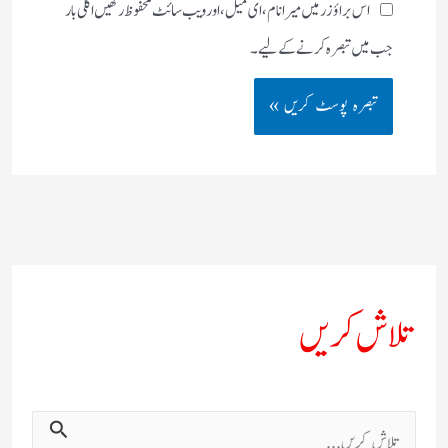
اس براؤزر میں میرا نام، ای میل، اور ویب سائٹ محفوظ رکھیں اگلی بار
جب میں تبصرہ کرنے کےلیے۔
تلاش کریں
ت