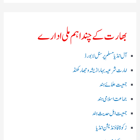
بھارت کے چند اہم ملی ادارے
آل انڈیا مسلم پرسنل لا بورڈ
امارت شرعیہ بہار اڑیشہ و جھارکھنڈ
جمعیت علمائے ہند
جماعت اسلامی ہند
جمعیت اہل حدیث ہند
زکوۃ فاؤنڈیشن انڈیا