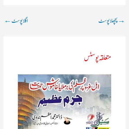
→
پچھلا پوسٹ
اگلا پوسٹ
←
متعلقہ پوسٹس