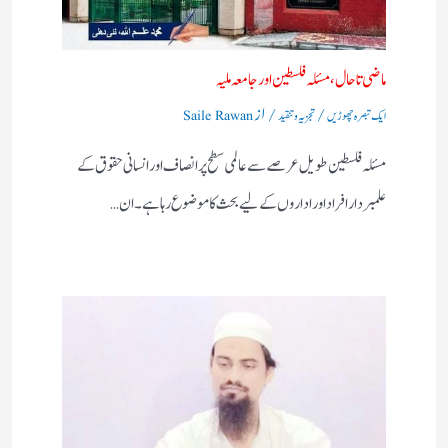
ماضی تا حال، مسئلہ فلسطین اور جامعہ ملیہ
/
/ از
ایک تبصرہ چھوڑیں
تجزیہ و تنقید
Saile Rawan
مسئلہ فلسطین طویل عرصے سے عالمی سطح پر انصاف اور انسانی حقوق کے
علمبردار افراد اور اداروں کے لیے بحث کا موضوع رہا ہے۔ ان…