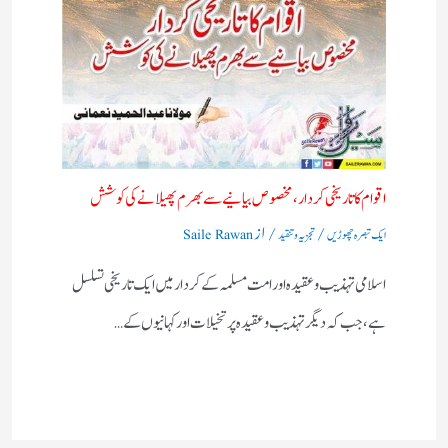
اقوام کا تاریخی کردار،مخصوص بیانیے سے بھرم پھیلانے کی کوشش
/
/ از
ایک تبصرہ چھوڑیں
تجزیہ و تنقید
Saile Rawan
اسلامی تہذیب و عقیدہ اور امت مسلمہ کے کردار میں ایک تاریخی تسلسل
ہے، جب کہ دیگر تہذیب و عقیدہ پر تخیلات اور کہانیوں کے…