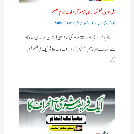
اہل غزہ پر ظلم کی برملا یا خاموش حمایت جرم عظیم
/
/ از
ایک تبصرہ چھوڑیں
تجزیہ و تنقید
Saile Rawan
اے غزہ! اے ثبات واستقامت کی سرزمین! اللہ ہی تیرا حامی ومددگار
ہے، اور اے سرزمین فلسطین! اس ذات وحدہ لاشریک کی قسم جس
کے…