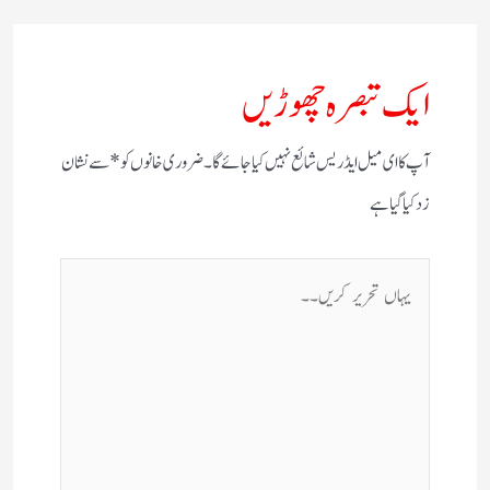
ایک تبصرہ چھوڑیں
آپ کا ای میل ایڈریس شائع نہیں کیا جائے گا۔
ضروری خانوں کو
*
سے نشان
زد کیا گیا ہے
یہاں
تحریر
کریں۔۔