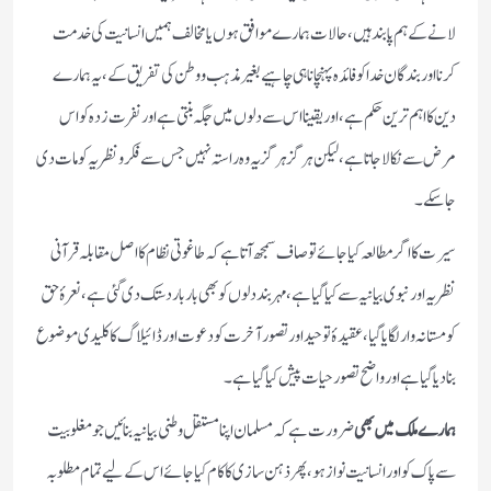
لانے کے ہم پابند ہیں، حالات ہمارے موافق ہوں یا مخالف ہمیں انسانیت کی خدمت
کرنا اور بندگان خدا کو فائدہ پہنچانا ہی چاہیے بغیر مذہب و وطن کی تفریق کے، یہ ہمارے
دین کا اہم ترین حکم ہے، اور یقینا اس سے دلوں میں جگہ بنتی ہے اور نفرت زدہ کو اس
مرض سے نکالا جاتا ہے، لیکن ہرگز ہرگز یہ وہ راستہ نہیں جس سے فکر و نظریہ کو مات دی
جا سکے۔
سیرت کا اگر مطالعہ کیا جائے تو صاف سمجھ آتا ہے کہ طاغوتی نظام کا اصل مقابلہ قرآنی
نظریہ اور نبوی بیانیہ سے کیا گیا ہے، مہر بند دلوں کو بھی بار بار دستک دی گئی ہے، نعرۂ حق
کو مستانہ وار لگایا گیا، عقیدۂ توحید اور تصور آخرت کو دعوت اور ڈائیلاگ کا کلیدی موضوع
بنا دیا گیا ہے اور واضح تصور حیات پیش کیا گیا ہے۔
ہمارے ملک میں بھی
ضرورت ہے کہ مسلمان اپنا مستقل وطنی بیانیہ بنائیں جو مغلوبیت
سے پاک کو اور انسانیت نواز ہو، پھر ذہن سازی کا کام کیا جائے اس کے لیے تمام مطلوبہ