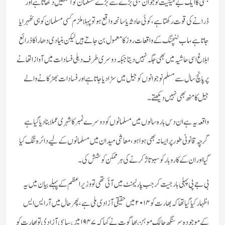
بستی کا ایک بے حیثیت نوجوان بھی بڑے سے بڑے مسلمان کو آنکھیں دکھاتا ہے اور
ڈرانے کی قوت رکھتا ہے، کوئی حادثہ یا سانحہ واقع ہو تو پہلا ملزم کسی مسلمان کو ہی ٹھہرایا
جاتا ہے، ماب لنچنگ کے واقعات روز کا معمول بن جاتے ہیں لیکن بنیادی دھارا کا ذرائع
ابلاغ اسی حاشیہ میں بھی جگہ نہیں دیتا جبکہ دوسری طرف دہلی فسادات میں آواز اتھانے
پر پانچ سال سے مسلم نوجوانوں کو جیل میں سڑا دیا جاتا ہے اور فسادات بھڑکانے والے
جیل کا منھ بھی نہیں دیکھتے۔
واقعہ یہ ہے ان دس بارہ سالوں میں مسلمانوں کو دوسرے نمبر کا شہری عملا بنا دیا گیا ہے
گرچہ قانونی طور پر ایسا نہ بھی ہوا ہو، معاشی میدان میں مسلمانوں کے لیے دائرہ تنگ کیا
گیا اور ان کے کاروبار کو سبوتاژ کرنے کی ہر ممکن کوشش کی۔
بی جے پی پہلی بار جیت کر جب پارلیمنٹ میں آئی تھی تو وزیر اعظم کے پہلے بیان میں یہ
اظہار کیا گیا تھا کہ بھارت کو ۲۰۱۴ میں حقیقی آزادی ملی ہے، پھر حال میں آر ایس ایس
کے موجودہ سرسنگھ چالک موہن بھاگوت نے کہا کہ ۱۹۴۷ میں سیاسی آزادی تو بھارت کو