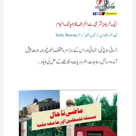
ایک فریضۂِ شرعی سے انحراف کا بھیانک انجام
/
/ از
ایک تبصرہ چھوڑیں
تجزیہ و تنقید
Saile Rawan
انسانی سماج کی رہنمائی اور اس کے روز مرہ مختلف النوع وہمہ جہت پیش
آمدہ مسائل ، حاجات ، ضروریات وتقاضے کے حل کی بنیاد…