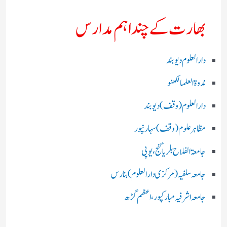
بھارت کے چند اہم مدارس
دارالعلوم دیوبند
ندوۃالعلما لکھنو
دارالعلوم (وقف)دیوبند
مظاہرعلوم (وقف)سہارنپور
جامعۃ الفلاح بلریاگنج،یوپی
جامعہ سلفیہ(مرکزی دارالعلوم )بنارس
جامعہ اشرفیہ مبارکپور،اعظم گڑھ