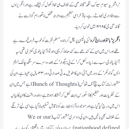
‘راشٹریہ سیوم سیوک سنگھ’ گاندھی کے خلاف ہی محاذ کھول کر بیٹھے رہے اور انگریزوں
سے وفاداری نبھاتے رہے، بالآخر اسی تنظیم سے وابستہ شخص ناتھورام گوڈسے نے
گاندھی جی کا ۱۹۶۸ میں خون کردیا۔
انگریز ‘بانٹو اور راج کرو
‘ کی پالیسی پر چل کر ہندو مسلم نفرت کو خوب فروغ دے رہے
تھے اور اس میں ان کے کندھے سے کندھا ملا کر یہی ہندتوا آئیڈیالوجی کھڑی تھی، یہ
آئیڈیالوجی سب سے زیادہ کھل کر ‘کے بی ہیگوار’ کے بعد دوسرے سر سنگھ چالک ‘ایم
ایس گولولکر’ کے دور میں آئی، ان کا طویل مدتی صدارتی دور ۳۳ سال پر محیط ہے، ان کی
مشہور زمانہ کتاب بنچ آف تھاٹس (Bunch of Thoughts) ہے جس میں ان
کے نظریات اور تنظیم کا ڈسکورس بہت کھل کر آشکارا ہوتا ہے، ہندو راشٹ کا ان کا بیانیہ
اس میں درج کیا گیا ہے اور موجودہ آزاد بھارت کو نا قابل تسلیم مانا گیا ہے اسی لیے ترنگے
کے خلاف بھی باتیں ہیں، ان کی دوسری مشہور کتاب (We or our
nationhood defined) ہے، ان دونوں کتابوں میں اقلیتوں کو سارے