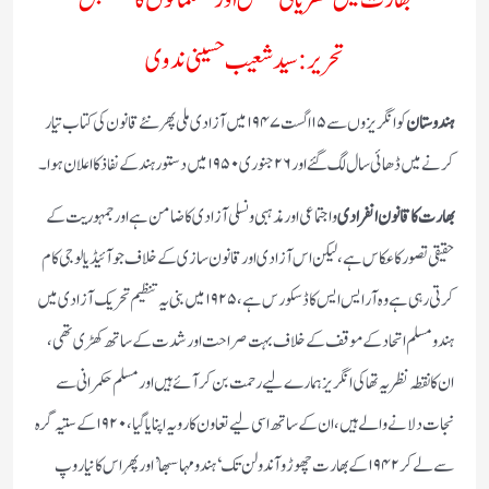
تحریر: سید شعیب حسینی ندوی
ہندوستان
کو انگریزوں سے ۱۵ اگست ۱۹۴۷ میں آزادی ملی پھر نئے قانون کی کتاب تیار
کرنے میں ڈھائی سال لگ گئے اور ۲۶ جنوری ۱۹۵۰ میں دستور ہند کے نفاذ کا اعلان ہوا۔
بھارت کا قانون انفرادی
و اجتماعی اور مذہبی و نسلی آزادی کا ضامن ہے اور جمہوریت کے
حقیقی تصور کا عکاس ہے، لیکن اس آزادی اور قانون سازی کے خلاف جو آئیڈیالوجی کام
کرتی رہی ہے وہ آر ایس ایس کا ڈسکورس ہے، ۱۹۲۵ میں بنی یہ تنظیم تحریک آزادی میں
ہندو مسلم اتحاد کے موقف کے خلاف بہت صراحت اور شدت کے ساتھ کھڑی تھی،
ان کا نقطہ نظر یہ تھا کی انگریز ہمارے لیے رحمت بن کر آئے ہیں اور مسلم حکمرانی سے
نجات دلانے والے ہیں، ان کے ساتھ اسی لیے تعاون کا رویہ اپنایا گیا، ۱۹۲۰ کے ستیہ گرہ
سے لے کر ۱۹۴۲ کے بھارت چھوڑو آندولن تک ‘ہندو مہا سبھا’ اور پھر اس کا نیا روپ