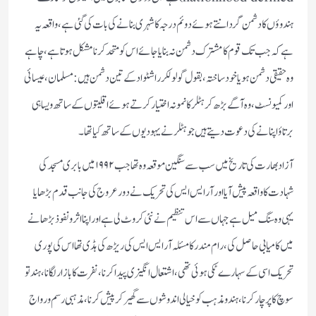
ہندوؤں کا دشمن گردانتے ہوئے دوئم درجہ کا شہری بنانے کی بات کی گئی ہے، واقعہ یہ
ہے کہ جب تک قوم کا مشترک دشمن نہ بنایا جائے اس کو متحد کرنا مشکل ہوتا ہے، چاہے
وہ حقیقی دشمن ہو یا خود ساختہ، بقول گولولکر راشٹواد کے تین دشمن ہیں: مسلمان، عیسائی
اور کمیونسٹ، وہ آگے بڑھ کر ہٹلر کا نمونہ اختیار کرتے ہوئے اقلیتوں کے ساتھ ویسا ہی
برتاؤ اپنانے کی دعوت دیتے ہیں جو ہٹلر نے یہودیوں کے ساتھ کیا تھا۔
آزاد بھارت کی تاریخ میں سب سے سنگین موقعہ وہ تھا جب ۱۹۹۲ میں بابری مسجد کی
شہادت کا واقعہ پیش آیا اور آر ایس ایس کی تحریک نے دور عروج کی جانب قدم بڑھایا
یہی وہ سنگ میل ہے جہاں سے اس تنظیم نے نئی کروٹ لی ہے اور اپنا اثر ونفوذ بڑھانے
میں کامیابی حاصل کی، رام مندر کا مسئلہ آر ایس ایس کی ریڑھ کی ہڈی تھا اس کی پوری
تحریک اسی کے سہارے ٹکی ہوئی تھی، اشتعال انگیزی پیدا کرنا، نفرت کا بازار لگانا، ہندتو
سوچ کا پرچار کرنا، ہندو مذہب کو خیالی اندوشوں سے گھیر کر پیش کرنا، مذہبی رسم و رواج