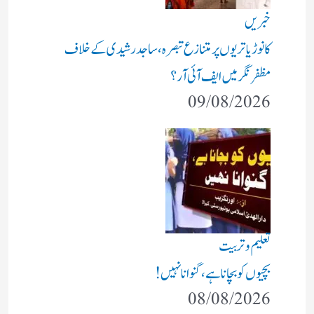
خبریں
کانوڑ یاتریوں پر متنازع تبصرہ، ساجد رشیدی کے خلاف
مظفرنگر میں ایف آئی آر؟
09/08/2026
تعلیم و تربیت
بچیوں کو بچانا ہے، گنوانا نہیں!
08/08/2026