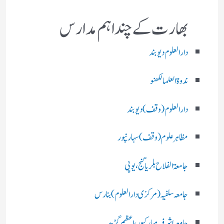
بھارت کے چند اہم مدارس
دارالعلوم دیوبند
ندوۃالعلما لکھنو
دارالعلوم (وقف)دیوبند
مظاہرعلوم (وقف)سہارنپور
جامعۃ الفلاح بلریاگنج،یوپی
جامعہ سلفیہ(مرکزی دارالعلوم )بنارس
جامعہ اشرفیہ مبارکپور،اعظم گڑھ