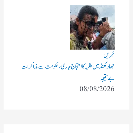
خبریں
جھارکھنڈ میں طلبہ کا احتجاج جاری، حکومت سے مذاکرات
بے نتیجہ
08/08/2026