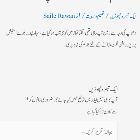
/
/ از
ایک تبصرہ چھوڑیں
تعلیم و تربیت
Saile Rawan
دھوپ کی وجہ سے زمین تپ رہی تھی، لگتا تھازمین کوہی تب ہوگیا ہے، سہارنپورریلوے اسٹیشن
پرریزرویشن ٹکٹ بنوانے کے لئے فارم کی خانہ پری…
ایک تبصرہ چھوڑیں
آپ کا ای میل ایڈریس شائع نہیں کیا جائے گا۔
ضروری خانوں کو
*
سے نشان زد کیا گیا ہے