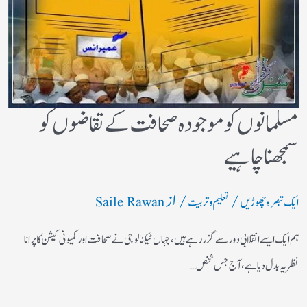
مسلمانوں کو موجودہ صحافت کے تقاضوں کو
سمجھنا چاہیے
/
/ از
ایک تبصرہ چھوڑیں
تعلیم و تربیت
Saile Rawan
ہم ایک ایسے انقلابی دور سے گزر رہے ہیں، جہاں ٹیکنالوجی نے صحافت اور کمیونی کیشن کا پرانا
نظریہ بدل دیا ہے، آج جس شخص…