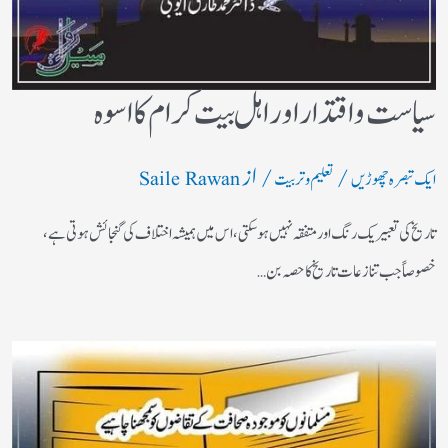
سیاست واقتدار اور اہل بیت کرام کا اسوہ
/
/ از
ایک تبصرہ چھوڑیں
تعلیم و تربیت
Saile Rawan
تاریخ کی تعبیر یک رنگ اور متفقہ نہیں ہو سکتی، اس میں ہمیشہ اختلاف کی گنجائش ہوتی ہے،
خصوصاً‌ جب تنازعات تاریخ کا حصہ بن…