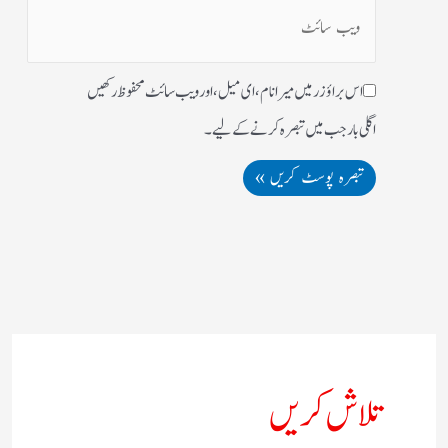
اس براؤزر میں میرا نام، ای میل، اور ویب سائٹ محفوظ رکھیں
اگلی بار جب میں تبصرہ کرنے کےلیے۔
تلاش کریں