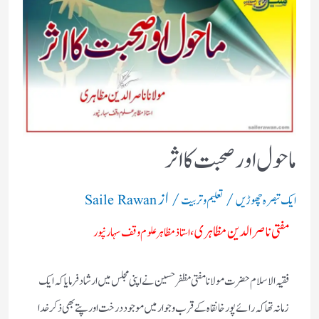
ماحول اور صحبت کا اثر
/
/ از
ایک تبصرہ چھوڑیں
تعلیم و تربیت
Saile Rawan
مفتی ناصرالدین مظاہری،
استاذ مظاہر علوم وقف سہارنپور
فقیہ الاسلام حضرت مولانامفتی مظفرحسین نے اپنی مجلس میں ارشاد فرمایا کہ ایک
زمانہ تھا کہ رائے پور خانقاہ کے قرب وجوار میں موجود درخت اور پتے بھی ذکر خدا