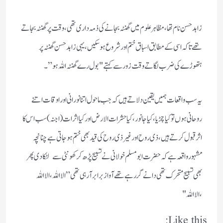
زاہد حسن نام تھا، مظاہرعلوم میں گھنٹہ بجانے کی ذمہ داری تھی، وقت پر گھنٹہ بجاتے
تھے تاکہ اسی کے مطابق اسباق ختم اور شروع ہوسکیں، یہی زاہد حسن گھنٹہ پر
ہتھوڑے کی ضرب لگاتے وقت زور سے کہتے "بول رے گھنٹہ اللہ ہو”۔
یہ سب واقعات ہمیں یقین دلاتے ہیں کہ جب ماحول اتنا نورانی اور اوقات اتنے
روحانی ہوں تو کیا چڑیا، کیا جانور، کیا حشرات الارض اور کیا اثرات(اجنہ) سب اس کا
اثر قبول کرتے ہیں، ذی روح اور غیر ذی روح کی قید بھی ختم ہوجاتی ہے چنانچہ
مشہور واقعہ ہے کہ حضرت ابومسلم خولانی نے تسبیح پڑھ کر کھونٹی سے لٹکادی پھر
بھی تسبیح متحرک تھی دانے گررہے تھے آواز برابر آرہی تھی”الااللہ،الااللہ
،الااللہ "
Like this: