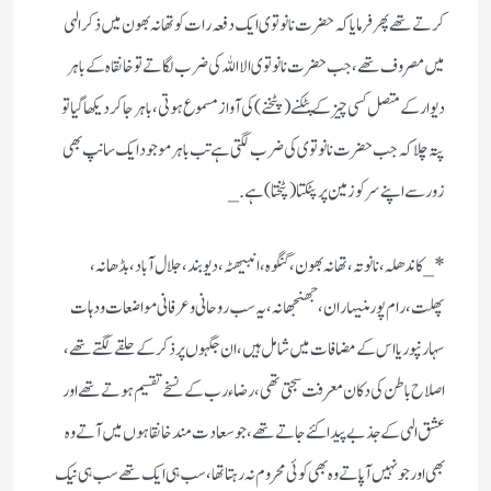
کرتے تھے پھر فرمایا کہ حضرت نانوتوی ایک دفعہ رات کو تھانہ بھون میں ذکر الہی
میں مصروف تھے، جب حضرت نانوتوی الااللہ کی ضرب لگاتے تو خانقاہ کے باہر
دیوار کے متصل کسی چیز کے پٹکنے (پٹخنے) کی آواز مسموع ہوتی ،باہر جا کر دیکھا گیا تو
پتہ چلا کہ جب حضرت نانوتوی کی ضرب لگتی ہے تب باہر موجود ایک سانپ بھی
زور سے اپنے سرکو زمین پر پٹکتا(پٹختا) ہے._
*_کاندھلہ، نانوتہ، تھانہ بھون، گنگوہ، انبیھٹہ، دیوبند،جلال آباد، بڈھانہ،
پھلت،رام پور منیہاران، جھنجھانہ، یہ سب روحانی وعرفانی مواضعات و دہات
سہارنپور یا اس کے مضافات میں شامل ہیں، ان جگہوں پر ذکر کے حلقے لگتے تھے،
اصلاح باطن کی دکان معرفت سجتی تھی، رضاء رب کے نسخے تقسیم ہوتے تھے اور
عشق الہی کے جذبے پیدا کئے جاتے تھے، جو سعادت مند خانقاہوں میں آتے وہ
بھی اور جو نہیں آپاتے وہ بھی کوئی محروم نہ رہتا تھا، سب ہی ایک تھے سب ہی نیک