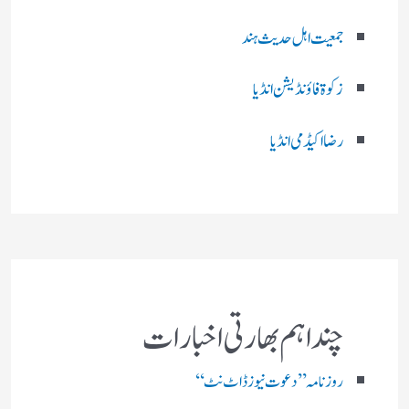
جمعیت اہل حدیث ہند
زکوۃ فاؤنڈیشن انڈیا
رضا اکیڈمی انڈیا
چند اہم بھارتی اخبارات
روز نامہ ’’ دعوت نیوز ڈاٹ نٹ‘‘