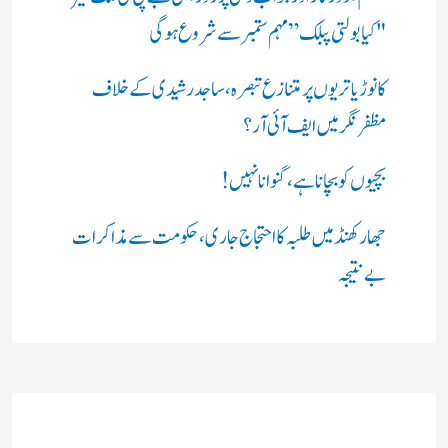
"کیا بولتی پبلک” مہم ستمبر سے شروع ہوگی
کانوڑ یاتریوں پر متنازع تبصرہ، ساجد رشیدی کے خلاف
مظفرنگر میں ایف آئی آر؟
بچیوں کو بچانا ہے، گنوانا نہیں!
جھارکھنڈ میں طلبہ کا احتجاج جاری، حکومت سے مذاکرات
بے نتیجہ