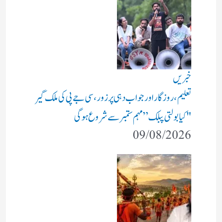
خبریں
تعلیم، روزگار اور جواب دہی پر زور، سی جے پی کی ملک گیر
"کیا بولتی پبلک” مہم ستمبر سے شروع ہوگی
09/08/2026