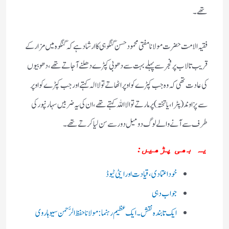
تھے۔
فقیہ الامت حضرت مولانا مفتی محمودحسن گنگوہی کا ارشاد ہے کہ گنگوہ میں مزار کے
قریب تالاب پر فجرسے پہلے بہت سے دھوبی کپڑے دھلنے آجاتے تھے، دھوبیوں
کی عادت تھی کہ وہ جب کپڑے کو اوپر اٹھاتے تو لاالہ کہتے اور جب کپڑے کو اوپر
سے پزاوند(پٹرا، یا تختہ) پر مارتے تو الااللہ کہتے تھے، ان کی یہ ضربیں سہارنپور کی
طرف سے آنے والے لوگ دومیل دور سے سن لیا کرتے تھے۔
یہ بھی پڑھیں:
خود اعتمادی،قیادت اور ایٹی ٹیوڈ
جواب دہی
ایک تابندہ نقش۔ایک عظیم رہنما: مولانا حفظ الرَّحمن سیوہاروی