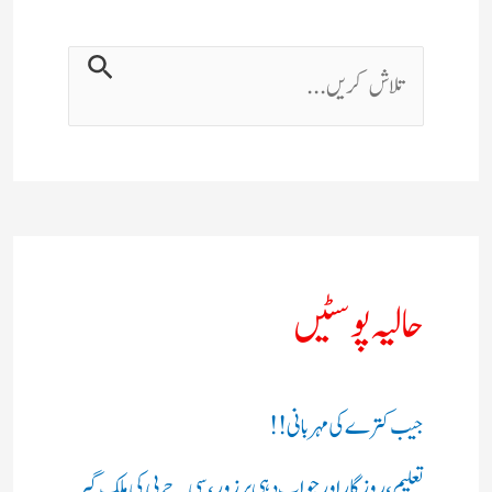
حالیہ پوسٹیں
جیب کترے کی مہربانی !!
تعلیم، روزگار اور جواب دہی پر زور، سی جے پی کی ملک گیر