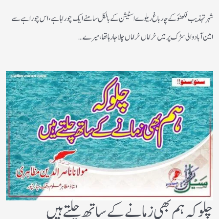
شہر تہذیب لکھنؤکے چارباغ ریلوے اسٹیشن کے بالکل سامنے ایک چوراہا ہے ،اس چوراہے سے
امین آباد والی سڑک پرمیں خراماں خراماں چلاجا رہا تھا،میرے…
چلو کہ ہم بھی زمانے کے ساتھ چلتے ہیں