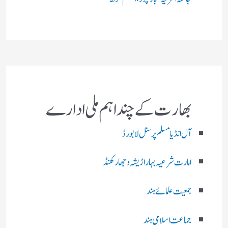
بھارت کے چند اہم ملی ادارے
آل انڈیا مسلم پرسنل لا بورڈ
امارت شرعیہ بہار اڑیشہ و جھارکھنڈ
جمعیت علمائے ہند
جماعت اسلامی ہند