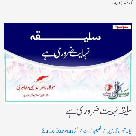
کا رشتہ بڑوں…
سلیقہ نہایت ضروری ہے
/
/ از
ایک تبصرہ چھوڑیں
تعلیم و تربیت
Saile Rawan