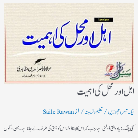
اہل اورمحل کی اہمیت
/
/ از
ایک تبصرہ چھوڑیں
تعلیم و تربیت
Saile Rawan
کٹی پتنگ زیادہ ہلتی ڈولتی ہے ، جب کہ اس کا ہلنا ڈولنا اس کو پستی کی طرف لے جاتا ہے۔جن لوگوں