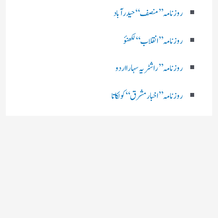
روزنامہ ’’ منصف‘‘ حیدر آباد
روزنامہ ’’ انقلاب‘‘ لکھنؤ
روز نامہ ’’راشٹریہ سہارا اردو
روزنامہ ’’اخبارمشرق‘‘ کولکاتا
روزنامہ ’’اعتماد‘‘ حیدرآباد
اردو نیوز ’’بی بی سی‘‘