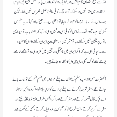
اللہ سے نفع و نقصان کا سچا یقین ہو, تو ایک ناخواندہ اور ان پڑھ شخص بھی ایسے اوہام و
خرافات میں مبتلا نہیں ہوسکتا۔ تیمور لنگ کوئی عالم فاضل حکمراں نہیں تھا۔ لیکن
جب اس نے دریائے جمنا کو عبور کرنا چاہا تو جوتشیوں نے منع کیا اور کہا کہ یہ منحوس
گھڑی ہے، تیمور لنگ نے اس کو کوئی اہمیت نہیں دی اور کہا کہ ہم ارباب توحید ایسی
باتوں پر یقین نہیں رکھتے، یہ تو مشرکین اور تثلیث پر ایمان رکھنے والوں کا عقیدہ
ہے۔ سچائی یہی ہے کہ اگر ایمان میں نا پختگی اور یقین میں کمزوری ہو تو اچھے خاصے
پڑھے لکھے لوگ بھی ایسی چیزوں کا شکار ہوجاتے ہیں۔
آنخضرت صلی اللہ علیہ وسلم کی بعثت سے پہلے عربوں میں قسم قسم کے توہمات پائے
جاتے تھے، سفر شروع کرنے سے پہلے پرندے کو اڑایا جاتا تھا، اگر وہ دائیں اڑتا تو
اسے نیک فال تصور کرتے اور سفر کرتے اور اگر بائیس طرف اڑتا تو بدفالی لیتے اور
سفر سے گریز کرتے، اسی طرح الو کو منحوس پرندہ خیال کرتے، کسی کے گھر پر بیٹھ