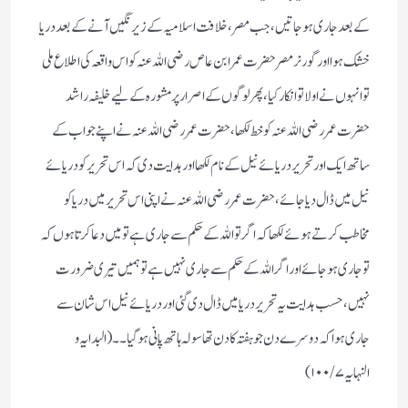
کے بعد جاری ہوجاتیں، جب مصر ، خلافت اسلامیہ کے زیر نگیں آنے کے بعد دریا
خشک ہوا اور گورنر مصر حضرت عمر ابن عاص رضی اللہ عنہ کو اس واقعہ کی اطلاع ملی
تو انہوں نے اولا تو انکار کیا، پھر لوگوں کے اصرار پر مشورہ کے لیے خلیفہ راشد
حضرت عمر رضی اللہ عنہ کو خط لکھا، حضرت عمر رضی اللہ عنہ نے اپنے جواب کے
ساتھ ایک اور تحریر دریائے نیل کے نام لکھا اور ہدایت دی کہ اس تحریر کو دریائے
نیل میں ڈال دیا جائے، حضرت عمر رضی اللہ عنہ نے اپنی اس تحریر میں دریا کو
مخاطب کرتے ہوئے لکھا کہ اگر تو اللہ کے حکم سے جاری ہے تو میں دعا کرتا ہوں کہ
تو جاری ہوجائے اور اگر اللہ کے حکم سے جاری نہیں ہے تو ہمیں تیری ضرورت
نہیں، حسب ہدایت یہ تحریر دریا میں ڈال دی گئی اور دریائے نیل اس شان سے
جاری ہوا کہ دوسرے دن جو ہفتہ کا دن تھا سولہ ہاتھ پانی ہوگیا۔۔( البدایہ و
النہایہ ۷/ ۱۰۰)