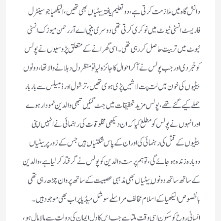
دانش گاہ میں ملازمت کرتی ہے، دو تعلیم یافتہ بیٹیاں بھی تھیں، الیکھیا جو سینٹرل
فاریسٹ انسٹی ٹیوٹ میں نوکری کرتی تھی دوسری بیٹی اے آر رحمن میوزک انسٹی
ٹیوٹ میں تربیت حاصل کررہی تھی۔ اسی گھرانے کے متعلق پڑوسیوں نے پولس
کو خبر دی اور جب پولس نے آکر احوال کا جائزہ لیا تو منظر دل دہلانے والا تھا، دونوں
بیٹیوں کی خون میں لت پت لاشیں پڑی ہوی تھیں، ترشول اور ڈمبیلس سے بار بار
حملے کیے گئے تھے، پولس مزید تحقیقات میں جٹ گئیں تبھی والدین نمودار ہوے
اور انہوں نے پولس کو مطلع کیا کہ ان دیکھی مخلوقات کی رہنمائی نے انہیں اپنی
بیٹیوں کے قتل کی رہنمائی کی اور ان کے پاس شکتیاں ہیں جس کے زور پر بیٹیاں
دوبارہ زندہ ہوجائے گی، توہم پرست والدین کو پولس نے گرفتار کرلیا ہے، والدین
کے ساتھ ساتھ دونوں بیٹیاں بھی مذہبی عصبیت کے ساتھ پروان چڑھ رہی تھی
بالخصوص الیکھیا کے اسلام مخالف مراسلے سوشل میڈیا پر اب بھی موجود ہیں۔
انسانی روح کو سکون اسی وقت ملتا ہے جب اس کا دل ایمان کی دولت سے مالا مال ہو،