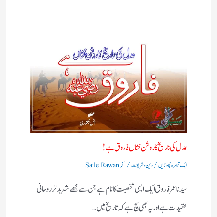
عدل کی تاریخ کا روشن نشاں فاروق ہے!
/
/ از
ایک تبصرہ چھوڑیں
دین و شریعت
Saile Rawan
سیدنا عمر فاروق ایک ایسی شخصیت کا نام ہے جن سے مجھے شدید تر روحانی
عقیدت ہے اور یہ بھی سچ ہے کہ تاریخ میں…