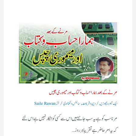
مرنے کے بعد ہمارا حساب وکتاب اور میموری چپس
/
,
/ از
ایک تبصرہ چھوڑیں
دین و شریعت
سائنس و ٹکنالوجی
Saile Rawan
مرنا سب کو ہے یہ سب جانتے ہیں اس سے کسی کو انکار نہیں ہے اس لئے
کہ یہ امر حاضر ہے تقریبا ہر روز…