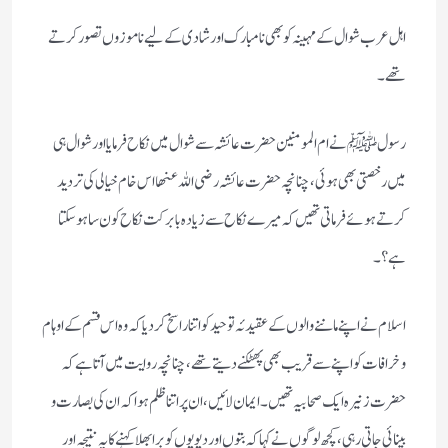
اہل عرب شوال کے مہینہ کو بھی نامبارک اور شادی کے لیے ناموزوں تصور کرتے
تھے۔
رسول ﷺ نے ام المومنین حضرت عائشہ سے شوال میں نکاح فرمایا اور شوال ہی
میں رخصتی بھی ہوئی، چنانچہ حضرت عائشہ رضی اللہ عنھا اس خام خیالی کی تردید
کرتے ہوئے فرماتی تھیں کہ میرے نکاح سے زیادہ با برکت نکاح کون سا ہوسکتا
ہے؟ ۔
اسلام نے اپنے ماننے والوں کے عقیدئہ توحید کو اتنا راسخ کردیا کہ وہ اس قسم کے اوہام
و خرافات کو اپنے سے قریب بھی پھٹکنے دیتے تھے، چنانچہ روایت میں آتا ہے کہ
حضرت زنیرہ ایک صحابیہ تھیں۔ ایمان لائیں، ان پر اتنا ظلم ہوا کہ ان کی بصارت و
بینائی جاتی رہی، کچھ لوگوں نے کہا کہ بتوں اور دیویوں کو برا بھلا کہنے کا یہ نتیجہ اور