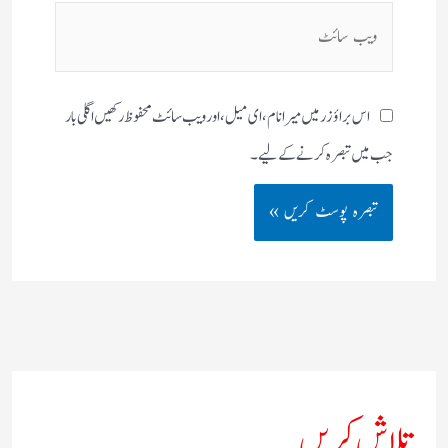
ویب
سائٹ
اس براؤزر میں میرا نام، ای میل، اور ویب سائٹ محفوظ رکھیں اگلی بار
جب میں تبصرہ کرنے کےلیے۔
تلاش کریں