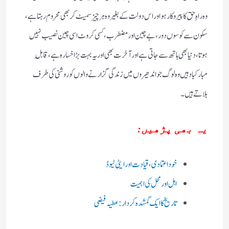
وہ راہِ حق کا پیروکار ہو اور اس دولت کے بغیر وہ ہر چیز سمیٹ کر بھی محروم رہتا ہے،
سکون سے کوسوں دور، بےچین اور مضطرب، کسی کروٹ اسی چین نصیب نہیں
ہوتا، دنیا بھی ہاتھ سے جاتی ہے اور آخرت بھی اور یہ بہت بڑا خسارہ ہے، قابلِ
مبارکباد ہیں وہ لوگ جو اندھیروں میں زندگی گزارنے والوں کو روشنی کی طرف
بلاتے ہیں۔
یہ بھی پڑھیں:
خود اعتمادی، قیادت اور ایٹی ٹیوڈ
اہل اور محل کی اہمیت
تاریخ کا ایک گمشدہ کردار:عطیہ فیضی