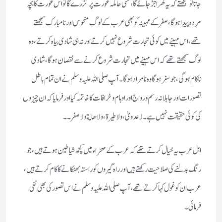
جاتا تو سمجھتے کہ یہ گھر اجڑ جائے گا، کسی حاملہ عورت پر گزرے گا تو اس عورت کا بچہ
مردہ پیدا ہوگا، صفر کے مہینہ کو بھی عرب کے لوگ منحوس اور نامبارک سمجھتے
تھے، اس مہینے میں کوئی تجارت شروع نہیں کرتے اور نہ ہی شادی بیاہ کرتے، وہ
لوگ سمجھتے تھے کہ اس مہینے میں تجارت شروع کرنے سے نقصان ہوگا، شادی
ناکام ہوگی ، جو سفر ہو گا وہ نامراد ہوگا۔ آپ صلی اللہ علیہ وسلم نے ان تمام باطل
تصورات اور جاہلانہ رسم و رواج اور اوہام و خرافات کا خاتمہ کیا اور فرمایا کہ ان چیزوں
کی کوئی حقیقت نہیں ہے۔ لا عدویٰ ، ولا طیرة، ولا ھا مة ولا صفر۔۔
اہل عرب یہ خیال کرتے تھے کہ عرب کے صحرا ء میں کچھ شیاطین ہوتے ہیں، جو
رنگ بدلنے کی صلاحیت رکھتے ہیں اور راہ گیروں کو راستہ بھٹکانے کا کام کرتے ہیں،
عرب ان کو غول کہا کرتے تھے ، آپ صلی اللہ علیہ وسلم نے اس تصور کی بھی نفی
فرمائی۔