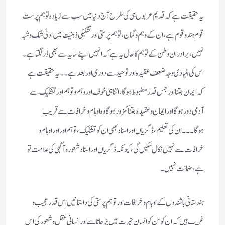
یہ حقیقت ہے کہ قدیم عربوں ہی کی طرح آج دنیا میں سب سے زیادہ توہم پرست
قوم ہندو قوم ہے، ان کے وہم و گمان، توہم پرستی اور تشکیکی ذہنیت میں ادنی شک و شبہ
نہیں، برادران وطن کے توہم کا حال یہ ہے کہ انہیں اپنے سایہ سے بھی ڈر لگتا ہے۔
اس کی بنیادی وجہ ضعف عقیدہ اور توحید سے دوری اور بعد ہے۔۔ یہ حقیقت ہے
کہ ایمان جتنا اور جس قدر مضبوط ہوگا، اتنا ہی خوف اور وہم و توہم اور تشکیک سے
آدمی دور ہوگا اور ایمان و عقیدہ جتنا کمزور ہوگا وہ اوہام و خرافات سے قریب
ہوگا۔۔۔ ان کی تعلیم، ڈگریاں اور اسناد بھی ان کو تشکیک، توہم اور اور اوہام و
خرافات سے نہیں نکال سکیں گی، کیونکہ ڈگریاں اور اسناد شعور و آگہی کی علامت تو
ہے، ضمانت نہیں۔
ہندستانی باشندوں کے اوہام و خرافات اور توہم پرستی کی داستانیں اس قدر عجیب و
غریب ہیں کہ ان کو سن کو انسان حیرت میں پڑ جاتا ہے اور انسانی عقل و شعور کی اس