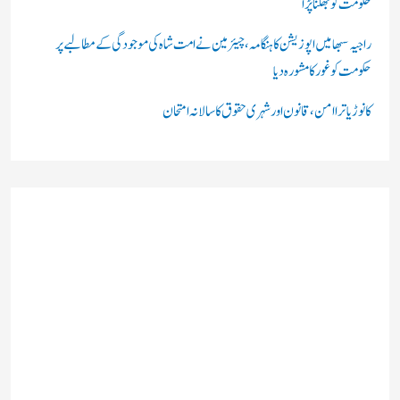
حکومت کو جھکنا پڑا
راجیہ سبھا میں اپوزیشن کا ہنگامہ، چیئرمین نے امت شاہ کی موجودگی کے مطالبے پر
حکومت کو غور کا مشورہ دیا
کانوڑ یاترا امن،قانون اور شہری حقوق کا سالانہ امتحان