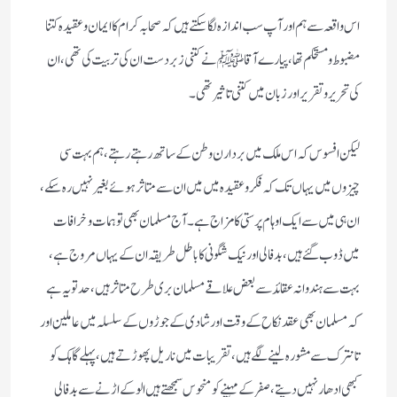
اس واقعہ سے ہم اور آپ سب اندازہ لگا سکتے ہیں کہ صحابہ کرام کا ایمان و عقیدہ کتنا
مضبوط و مستحکم تھا، پیارے آقا ﷺ نے کتنی زبردست ان کی تربیت کی تھی، ان
کی تحریر و تقریر اور زبان میں کتنی تاثیر تھی۔
لیکن افسوس کہ اس ملک میں بردارن وطن کے ساتھ رہتے رہتے،ہم بہت سی
چیزوں میں یہاں تک کہ فکر و عقیدہ میں میں ان سے متاثر ہوئے بغیر نہیں رہ سکے،
ان ہی میں سے ایک اوہام پرستی کا مزاج ہے۔ آج مسلمان بھی توہمات و خرافات
میں ڈوب گئے ہیں، بدفالی اور نیک شگونی کا باطل طریقہ ان کے یہاں مروج ہے،
بہت سے ہندوانہ عقائد سے بعض علاقے مسلمان بری طرح متاثر ہیں، حد تو یہ ہے
کہ مسلمان بھی عقد نکاح کے وقت اور شادی کے جوڑوں کے سلسلہ میں عاملین اور
تانترک سے مشورہ لینے لگے ہیں، تقریبات میں ناریل پھوڑتے ہیں، پہلے گاہک کو
کبھی ادھار نہیں دیتے، صفر کے مہینے کو منحوس سمجھتے ہیں الو کے اڑنے سے بدفالی