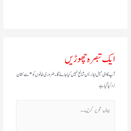
ایک تبصرہ چھوڑیں
آپ کا ای میل ایڈریس شائع نہیں کیا جائے گا۔
ضروری خانوں کو
*
سے نشان
زد کیا گیا ہے
یہاں
تحریر
کریں۔۔