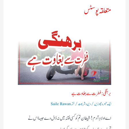
متعلقہ پوسٹس
برہنگی : فطرت سے بغاوت ہے
/
/ از
ایک تبصرہ چھوڑیں
دین و شریعت
Saile Rawan
اے اولادِ آدم! شیطان تم کو کسی فتنہ میں نہ ڈال دے جیسا اس نے