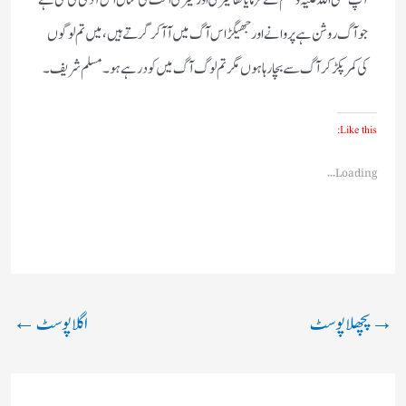
آپ صلی اللہ علیہ وسلم نے فرمایا تھا میری اور میری امت کی مثال اس آدمی کی سی ہے
جو آگ روشن ہے پروانے اور جھیگڑ اس آگ میں آ آ کر گرتے ہیں، میں تم لوگوں
کی کمر پکڑ کر آگ سے بچا رہا ہوں مگر تم لوگ آگ میں کود رہے ہو۔ مسلم شریف ۔
Like this:
Loading...
→
پچھلا پوسٹ
اگلا پوسٹ
←