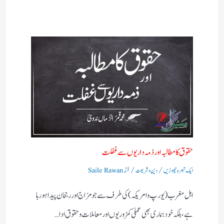
حقوق کا مطالبہ اور ذمہ داریوں سے غفلت
/
/ از
ایک تبصرہ چھوڑیں
دین و شریعت
Saile Rawan
اہل مغرب (یورپ و امریکہ)کی طرف سے جو مزاج اور رجحان پیدا ہورہا
ہے، بلکہ خود ہماری بھی عملی کمزوریوں اور معاملات و حقوق ادا…