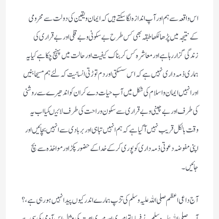
اس واقعہ سے ہم اور آپ اندازہ لگا سکتے ہیں کہ ایمان و یقین کی دولت سے محرومی
کے نتیجہ میں پڑھا لکھا طبقہ بھی کس طرح بے سکونی و بے قلی اور بے قراری کی
زندگی گزار رہا ہے اور معاشرہ کس کربناک کیفیت اور حالت میں پہنچ چکا ہے کیا یہ
ہماری ذمہ داری نہیں ہے کہ اس سسکتی اور دم توڑتی انسانیت کہ لئے ہم مسیحا بنیں
اور انہیں ایمان و اسلام کی شکل میں آب حیات دے کر ان کو اندھیرے سے روشنی
کی طرف اور بے چینی و بے قراری سے سکون و راحت کی طرف لائیںکیا اب یہ
وقت بالکل قریب نہیں آگیا ہے کہ ہم انہیں تباہی اور بربادی سے انہیں بچائیں اور
اپنی مفوضہ دعوتی ذمہ داری کو پوری کرکے خدا کے حضور پکڑ اور مواخذہ سے بچ
جائیں ۔
آج داعی اعظم صلی اللہ علیہ وسلم کی تڑپ ہمارے اندر کیوں پیدا نہیں ہو رہی ہے،؟