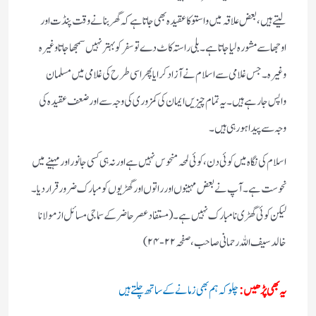
لیتے ہیں، بعض علاقہ میں واستو کا عقیدہ بھی جاتا ہے کہ گھر بنانے وقت پنڈت اور
اوجھا سے مشورہ لیا جاتا ہے۔ بلی راستہ کاٹ دے تو سفر کو بہتر نہیں سمجھا جاتا وغیرہ
وغیرہ ۔
جس غلامی سے اسلام نے آزاد کرایا پھر اسی طرح کی غلامی میں مسلمان
واپس جارہے ہیں۔ یہ تمام چیزیں ایمان کی کمزوری کی وجہ سے اور ضعف عقیدہ کی
وجہ سے پیدا ہورہی ہیں۔
اسلام کی نگاہ میں کوئی دن، کوئی لمحہ منحوس نہیں ہے اور نہ ہی کسی جانور اور مہینے میں
نحوست ہے۔ آپ نے بعض مہینوں اور راتوں اور گھڑیوں کو مبارک ضرور قرار دیا ۔
لیکن کوئی گھڑی نامبارک نہیں ہے۔ (مستفاد عصر حاضر کے سماجی مسائل از مولانا
خالد سیف اللہ رحمانی صاحب، صفحہ ۲۲- ۲۴)
یہ بھی پڑھیں:
چلو کہ ہم بھی زمانے کے ساتھ چلتے ہیں