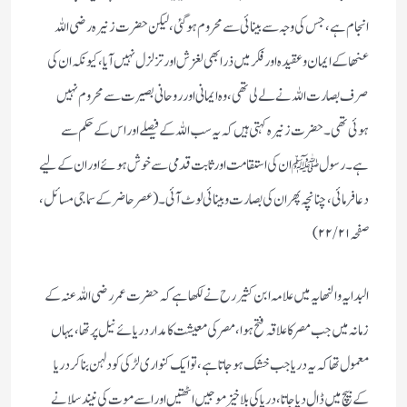
انجام ہے، جس کی وجہ سے بینائی سے محروم ہوگئی، لیکن حضرت زنیرہ رضی اللہ
عنھا کے ایمان و عقیدہ اور فکر میں ذرا بھی لغزش اور تزلزل نہیں آیا، کیونکہ ان کی
صرف بصارت اللہ نے لے لی تھی، وہ ایمانی اور روحانی بصیرت سے محروم نہیں
ہوئی تھی۔ حضرت زنیرہ کہتی ہیں کہ یہ سب اللہ کے فیصلے اور اس کے حکم سے
ہے۔ رسول ﷺ ان کی استقامت اور ثابت قدمی سے خوش ہوئے اور ان کے لیے
دعا فرمائی، چنانچہ پھر ان کی بصارت و بینائی لوٹ آئی۔ (عصر حاضر کے سماجی مسائل،
صفحہ ۲۲/۲۱)
البدایہ و النھایہ میں علامہ ابن کثیر رح نے لکھا ہے کہ حضرت عمر رضی اللہ عنہ کے
زمانہ میں جب مصر کا علاقہ فتح ہوا، مصر کی معیشت کا مدار دریائے نیل پر تھا، یہاں
معمول تھا کہ یہ دریا جب خشک ہوجاتا ہے، تو ایک کنواری لڑکی کو دلہن بنا کر دریا
کے بیچ میں ڈال دیا جاتا ، دریا کی بلا خیز موجیں اٹھتیں اور اسے موت کی نیند سلانے