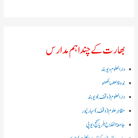
بھارت کے چند اہم مدارس
دارالعلوم دیوبند
ندوۃالعلما لکھنو
دارالعلوم (وقف)دیوبند
مظاہرعلوم (وقف)سہارنپور
جامعۃ الفلاح بلریاگنج،یوپی