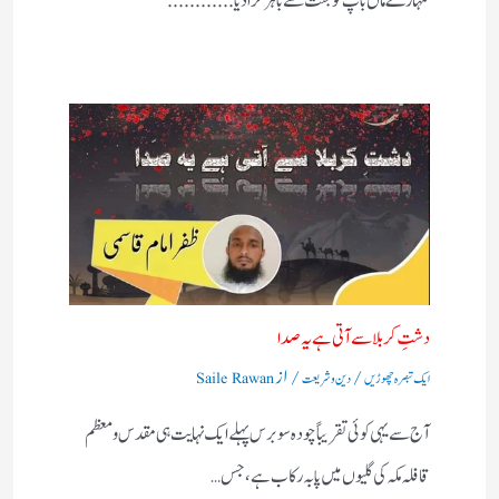
تمہارے ماں باپ کو جنت سے باہر کرادیا............
دشتِ کربلا سے آتی ہے یہ صدا
/
/ از
ایک تبصرہ چھوڑیں
دین و شریعت
Saile Rawan
آج سے یہی کوئی تقریباً چودہ سو برس پہلے ایک نہایت ہی مقدس و معظم
قافلہ مکہ کی گلیوں میں پا بہ رکاب ہے، جس…