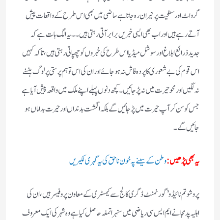
گرواٹ اور سطحیت پر حیران رہ جاتا ہے، ماضی میں بھی اس طرح کے واقعات پیش
آتے رہے ہیں اور اب بھی ایسی خبریں برابر آتی رہتی ہیں۔۔ یہ الگ بات ہے کہ
جدید ذرائع ابلاغ اور سوشل میڈیا اس طرح کی خبروں کو چھپاتی رہتی ہیں، تاکہ کہیں
اس قوم کی بے شعوری کا پردہ فاش نہ ہو جائے اور ان کی اس توہم پرستی پر لوگ ہنسنے
نہ لگیں اور محو حیرت میں نہ پڑ جائیں۔ کچھ دنوں پہلے اپنے ملک میں واقعہ پیش آیا ہے
جس کو سن کر آپ حیرت میں پڑ جائیں گے بلکہ انگشت بدنداں اور حیرت بداماں ہو
جائیں گے۔
یہ بھی پڑھیں:
وطن کے سینے پہ خون ناحق کی یہ گہری لکیریں
پروشوتم نائیڈو’ گورنمنٹ ڈگری کالج سے کیمسٹری کے معاون پروفیسر ہیں، ان کی
اہلیہ پدمجا نے ایم ایس سی ریاضی میں سنہرا تمغہ حاصل کیا ہے وہ شہر کی ایک معروف