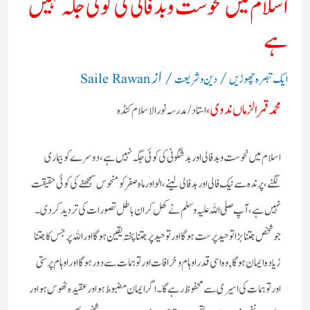
اسلام میں نحوست و بدفالی کی کوئی جگہ نہیں
ہے
/
/ از
ایک تبصرہ چھوڑیں
دین و شریعت
Saile Rawan
محمد قمر الزماں ندوی ،
استاد/ مدرسہ نور الاسلام کنڈہ
اسلام میں نحوست و بدفالی اور بدشگونی کی کوئی جگہ نہیں ہے، دوسرے کو بیماری
لگنے، پرندہ سے نیک فالی اور بدفالی لینے،الو اور ماہ صفر کو منحوس سمجھنے کی کوئی حقیقت
نہیں ہے، آپ صلی اللہ علیہ وسلم نے کھل کر ان باطل تصورات کی تردید کردی ۔
جو شخص جتنا بڑا توحید پرست ہوگا اور توحید پر جتنا پختہ یقین ہوگا اور اللہ پر جس کا جتنا
زیادہ ایمان ہوگا,وہ اسی قدر اوہام و خرافات اور توہمات سے دور ہوگا اور اوہام پرستی
اور توہمات کی اسیری سے محفوظ رہے گا۔اگر ایمان مضبوط ہو اور عقیدہ ٹھوس ہو اور