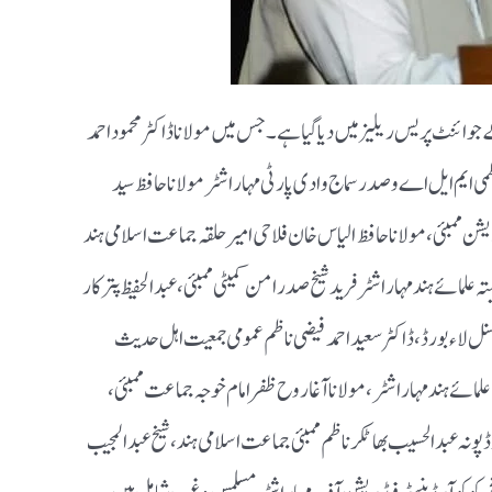
جوائنٹ پریس ریلیز میں دیا گیا ہے۔ جس میں
مولانا ڈاکٹر محمود احمد
ظمی ایم ایل اے و صدر سماج وادی پارٹی مہاراشٹر
مولانا حافظ سید
شن ممبئی ،مولانا حافظ الیاس خان فلاحی امیر حلقہ جماعت اسلامی ہند
ہ علمائے ہند مہاراشٹر فرید شیخ صدر امن کمیٹی ممبئی ، عبدالحفیظ پترکار
لاء بورڈ ، ڈاکٹر سعید احمد فیضی
ناظم عمومی جمعیت اہل حدیث
لمائے ہند مہاراشٹر ، مولانا آغا روح ظفر
امام خوجہ جماعت ممبئی ،
 پونہ
عبدالحسیب بھاٹکر ناظم ممبئی جماعت اسلامی ہند ، شیخ عبدالمجیب