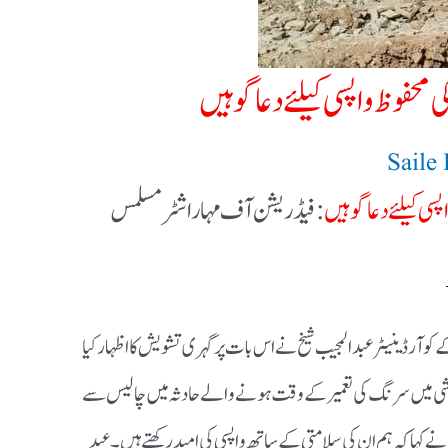
حفوظ واپسی کیلئے دعا گو ہیں
Saile
ی کیلئے دعا گو ہیں
: فیڈریشن آف مہاراشٹر مسلمس
 آرڈینیٹرعبد المجیب شیخ نے اس بات پر گہری تشویش کا اظہار کیا
اشی میں سرنگ کی تعمیر کے وقت ہونے والے حادثہ میں چالیس سے
 کہا کہ ہم ان کی سلامتی کے ساتھ واپسی کی امید رکھتے ہیں ۔ عبد