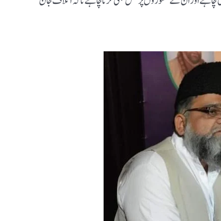
ی چاہئے اور ان کے مشوروں پر عمل بھی کرنا چاہئے تاکہ اتلاف جان