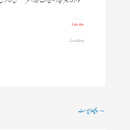
کوآرڈینیٹر فیڈریشن آف مہاراشٹرمسلمس
شاکر شی
Like this:
Loading...
→
پچھلا پوسٹ