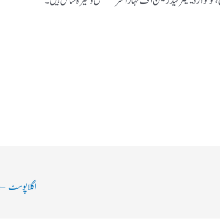
خ ، کو کوآرڈینیٹر فیڈریشن آف مہاراشٹرمسلمس وغیرہ شامل ہیں۔
اگلا پوسٹ
←