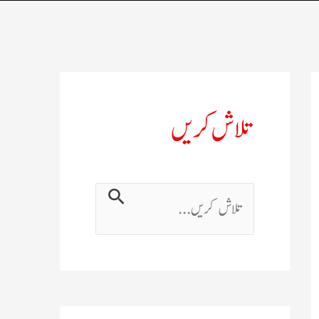
تلاش کریں
ت
ل
ا
ش