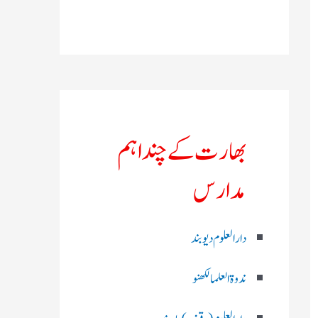
بھارت کے چند اہم
مدارس
دارالعلوم دیوبند
ندوۃالعلما لکھنو