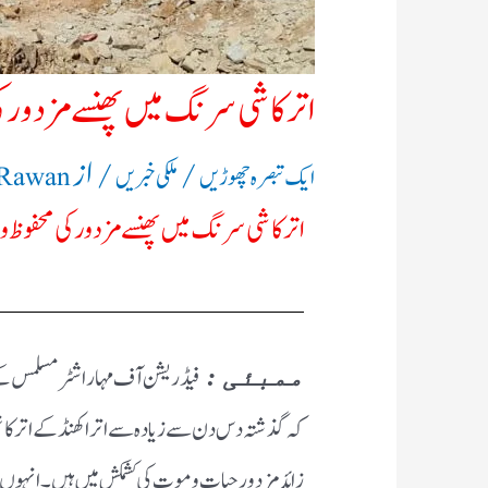
اترکاشی سرنگ میں پھنسے مزدور کی م
/
/ از
ایک تبصرہ چھوڑیں
ملکی خبریں
 Rawan
اترکاشی سرنگ میں پھنسے مزدور کی محفوظ واپس
فیڈریشن آف مہاراشٹر مسلمس کے کو
ممبئی :
کہ گذشتہ دس دن سے زیادہ سے اتراکھنڈ کے اتر ک
زائد مزدور حیات و موت کی کشمکش میں ہیں ۔ انہوں نے