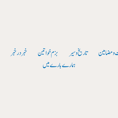
 و مضامین
تاریخ وسیر
بزم خواتین
خبر در خبر
و
ہمارے بارے میں