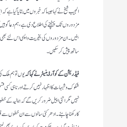
المجیب شیخ نے کہا جیسا کہ خبروں میں بتایا گیا ہے 
مزدوروں تک پہنچنے کی اطلاع دی ہے ، ہم دعا گو ہیں 
بنیں ۔ ان مزدوروں کی بخیریت واپسی اس لئے بھی 
ساتھ پیش کرسکیں ۔
فیڈریشن کے کو آرڈینیٹر نے کہا کہ
یوں تو ہم ملک کی
شکوک و شبہات کا اظہار نہیں کرتے اور نا ہی کسی قسم ک
نہیں مگر اتنی اپیل ضرور کریں گے کہ ہمالیہ کے خطو
کارکھنا چاہئے ۔ ادھر کئی سالوں سے ان خطوں سے قدر