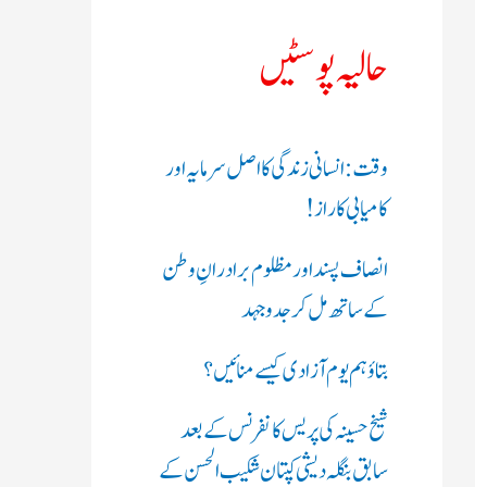
ک
حالیہ پوسٹیں
ر
ی
وقت: انسانی زندگی کا اصل سرمایہ اور
ں
کامیابی کا راز !
:
انصاف پسند اور مظلوم برادرانِ وطن
کے ساتھ مل کر جدوجہد
بتاؤ ہم یوم آزادی کیسے منائیں؟
شیخ حسینہ کی پریس کانفرنس کے بعد
سابق بنگلہ دیشی کپتان شکیب الحسن کے