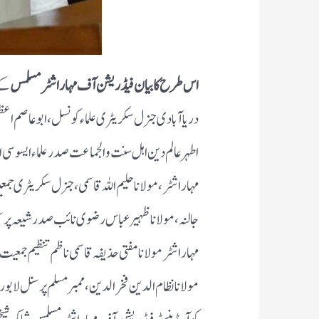
اس طرح کا بیان
فیڈریشن آف مہاراشٹرمسلمس
کے 
دریا آبادی جنرل سکریٹری علماء کونسل، ابو عاصم اع
اطہر
عالم دین اہل سنت والجماعت صدر علماء ایسوسی ای
مہاراشٹر ، مولانا حلیم اللہ قاسمی، جنرل سکریٹری جمعیت
جالنہ، مولانا ظہیر عباس رضوی نائب صدر شیعہ پرسنل 
مہاراشٹر
مولانا مفتی حذیفہ قاسمی ناظم تنظیم جمعیت ع
مولانا نظام الدین فخر الدین ، ممبر مسلم پرسنل لا بورڈ