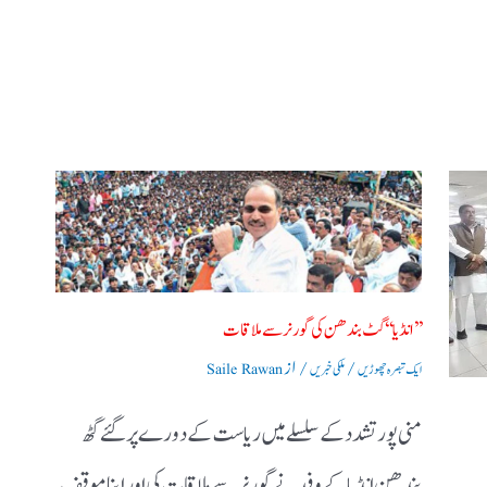
’’ انڈیا‘‘ گٹ بندھن کی گورنر سے ملاقات
/
/ از
ایک تبصرہ چھوڑیں
ملکی خبریں
Saile Rawan
منی پور تشدد کے سلسلے میں ریاست کے دورے پر گئے گٹھ
بندھن انڈیا کے وفد نے گورنر سے ملاقات کی اور اپنا موقف