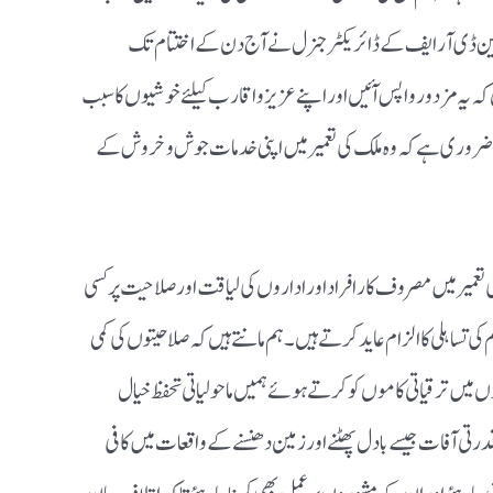
کہ این ڈی آر ایف کے ڈائریکٹر جنرل نے آج دن کے اختتام تک
کہ یہ مزدور واپس آئیں اور اپنے عزیز و اقارب کیلئے خوشیوں کا سبب
ضروری ہے کہ وہ ملک کی تعمیر میں اپنی خدمات جوش و خروش کے
 تعمیر میں مصروف کار افراد اور اداروں کی لیاقت اور صلاحیت پر کسی
ی تساہلی کا الزام عاید کرتے ہیں ۔ ہم مانتے ہیں کہ صلاحیتوں کی کمی
ں میں ترقیاتی کاموں کو کرتے ہوئے ہمیں ماحولیاتی تحفظ خیال
تی آفات جیسے بادل پھٹنے اور زمین دھنسنے کے واقعات میں کافی