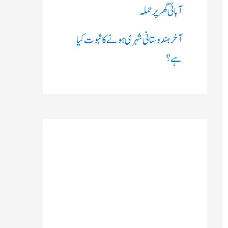
آبائی گھر پر حملہ
آخر ہندوستانی شہری ہونے کا ثبوت کیا
ہے؟