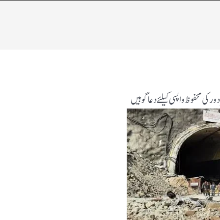
 کی محفوظ واپسی کیلئے دعا گو ہیں