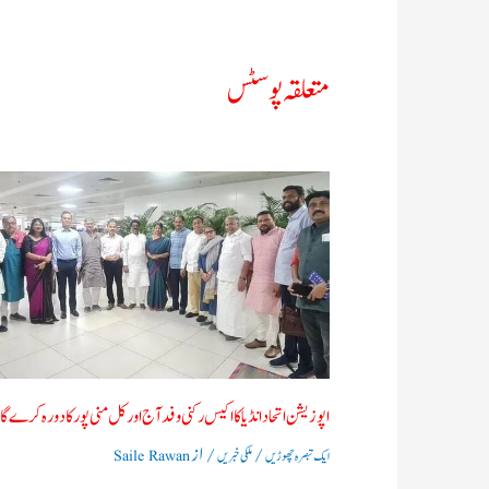
متعلقہ پوسٹس
اپوزیشن اتحاد انڈیا کا اکیس رکنی وفد آج اور کل منی پور کا دورہ کرے گا
/
/ از
ایک تبصرہ چھوڑیں
ملکی خبریں
Saile Rawan