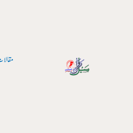
پوسٹ
واد
نیویگیشن
ر
ائیں۔
مقالات