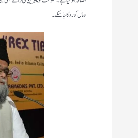
اضافہ ہوگیا ہے ۔حکومت کو ماہرین کی رائے بھی لین
و مال کو روکا جاسکے ۔