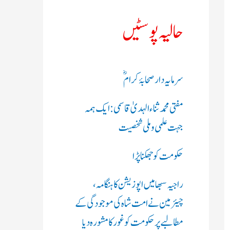
ک
حالیہ پوسٹیں
ر
ی
سرمایہ دار صحابۂ کرامؓ
ں
مفتی محمد ثناء الہدیٰ قاسمی: ایک ہمہ
:
جہت علمی و ملی شخصیت
حکومت کو جھکنا پڑا
راجیہ سبھا میں اپوزیشن کا ہنگامہ،
چیئرمین نے امت شاہ کی موجودگی کے
مطالبے پر حکومت کو غور کا مشورہ دیا