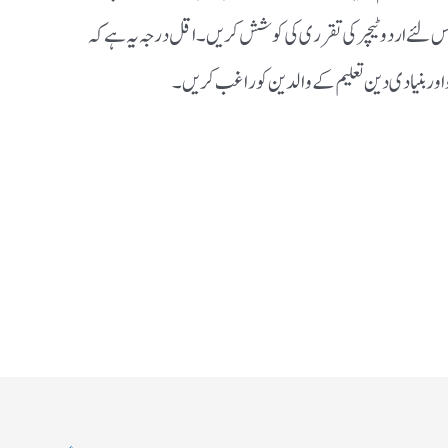
ے اس لئے اردو ٹیچر کی تقرری کی کوشش کریں۔ اقل درجہ یہ ہے کہ
اور بنیادی دین تعلیم کے والدین کو راغب کریں ۔