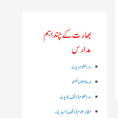
بھارت کے چند اہم
مدارس
دارالعلوم دیوبند
ندوۃالعلما لکھنو
دارالعلوم (وقف)دیوبند
مظاہرعلوم (وقف)سہارنپور