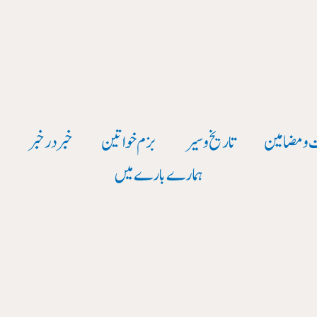
 و مضامین
تاریخ وسیر
بزم خواتین
خبر در خبر
و
ہمارے بارے میں