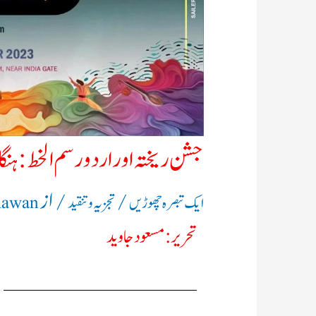
جشن ریختہ اور اردو رسم الخط:ہنگ
/
/ از
ایک تبصرہ چھوڑیں
تجزیہ و تنقید
Rawan
تحریر: مسعود جاوید