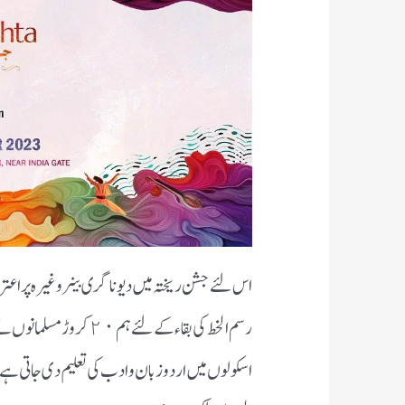
اس لئے جشن ریختہ میں دیوناگری بینر وغیرہ پر اعتر
رسم الخط کی بقاء کے لئے ہ
اسکولوں میں اردو زبان وادب کی تعلیم دی جاتی ہے؟