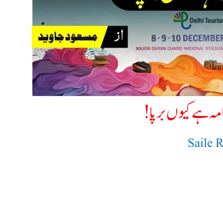
امہ ہے کیوں برپا!
Saile 