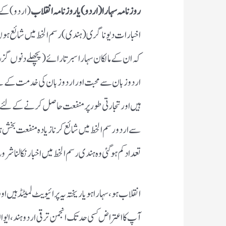
روزنامہ سہارا (اردو ) یا روزنامہ انقلاب
اخبارات دیوناگری (ہندی) رسم الخط میں شائع ہوں گ
کہ ان کے مالکان سہارا سبرتا رائے (پچھلے دنوں گزر 
اردو زبان سے محبت اور اردو زبان کی خدمت کے لئے
ہیں اور تجارتی طور پر منفعت حاصل کرنے کے لئے سر
سے اردو رسم الخط میں شائع کرنا زیادہ منفعت بخش ہو
تعداد کم ہوگئی وہ ہندی رسم الخط میں اخبار نکالنا 
انقلاب ہو ، سہارا ہو یا ریختہ یہ پرائیویٹ لمیٹڈ ہی
آپ کا اعتراض کسی حد تک انجمن ترقی اردو ہند، ایوا