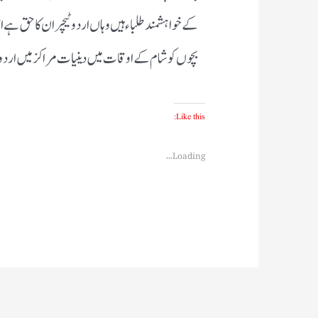
کے خواہشمند طلباء ہیں وہاں اردو ٹیچر ان کا حق ہ
بچوں کو شام کے اوقات میں دینیات مراکز میں اردو 
Like this:
Loading...