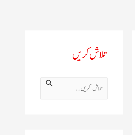
تلاش کریں
ت
ل
ا
ش