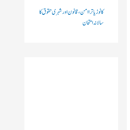
کانوڑ یاترا امن،قانون اور شہری حقوق کا
سالانہ امتحان