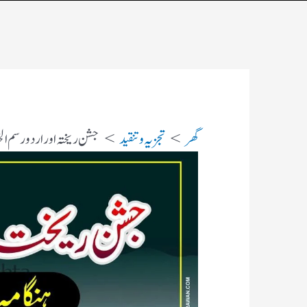
گھر
تجزیہ و تنقید
جشن ریختہ اور اردو رسم ال