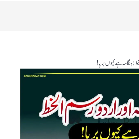
خط:ہنگامہ ہے کیوں برپا!