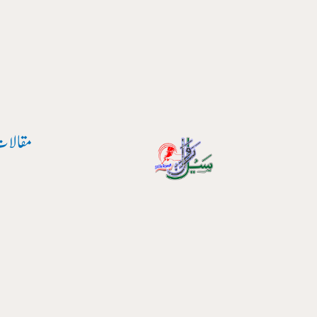
پوسٹ
واد
نیویگیشن
ر
ائیں۔
مقالات