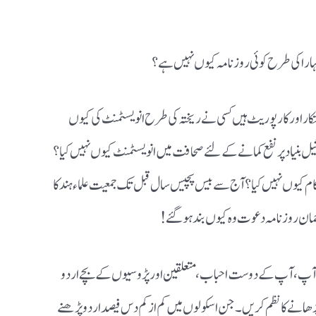
کار اور کارپوریٹ ہیں کسی نے ریختہ کی طرح انویسٹمنٹ کی کیوں
ل بنیاد پر نفع کمانے کے لئے صحافت میں انویسٹمنٹ کیوں نہیں کیا ؟
 کام کیوں نہیں کیا ؟ آج سے بیس پچیس سال قبل تک جمعیت علماء ہند کا
جمان روزنامہ دعوت وہ کیوں بند ہو گئے !
 کہ آپ، آپ کے دوست احباب ،متعلقین اور پڑوسیوں کے بچے اردو
ڑھانے کا نظم کریں۔ جن اسکولوں میں کم از کم دس فیصد اردو پڑھنے