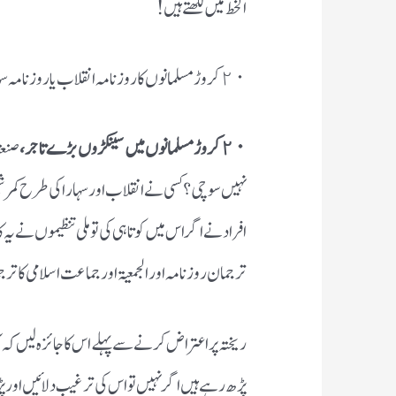
الخط میں لکھتے ہیں!
٢٠ کروڑ مسلمانوں کا روزنامہ انقلاب یا روزنامہ سہارا کی طرح کوئی روزنامہ کیوں نہیں ہے ؟
٢٠ کروڑ مسلمانوں میں سینکڑوں بڑے تاجر،
صنعت
نہیں سوچی ؟ کسی نے انقلاب اور سہارا کی طرح کمرشی
افراد نے اگر اس میں کوتاہی کی تو ملی تنظیموں نے یہ
ترجمان روزنامہ اور الجمعیۃ اور جماعت اسلامی کا تر
ریختہ پر اعتراض کرنے سے پہلے اس کا جائزہ لیں
پڑھ رہے ہیں اگر نہیں تو اس کی ترغیب دلائیں اور پ