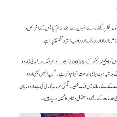
‌
کو مدنظر رکھتے ہوۓ انہوں نے ریختہ قائم کیا جس کے اغراض و
ص اور اداروں تک اردو ادب؛ نثر و نظم پہنچانا ہے۔
پر انہوں نے اردو ادب کے شہ پاروں کو ڈیجیٹلائز کر کے، e-books , اور فرہنگ سہ لسانی ( اردو
ے بلا شبہ بہت بڑی خدمت انجام دی ہے۔ گرچہ انہیں بھی اردو
کے لئے ریختہ میں ایک خطیر رقم کی سرمایہ کاری کی ہے اردو زبان
خدمات کے لئے وہ معقول مشاہرہ انہیں دیتے ہیں ۔