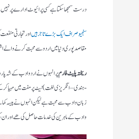
درست سمجھا سکتا ہے کسی پرائیوٹ ادارے پر نہیں ۔
سنجیو صراف ایک بڑے تاجر ہیں
اور تجارتی منفعت 
مقاصد پوری دنیامیں اردو سے محبت کرنے والے اشخا
ریختہ پلیٹ فارم
-ہندی – انگریزی لغت) نیٹ پر مفت میں مہیا کر ک
زبان وادب سے محبت ہے لیکن انہوں نے پیسہ کمانے 
وادب کے ماہرین کی خدمات حاصل کی ھے اور ان کی 