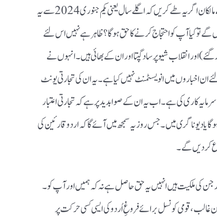
(اردو) کے مالکان اگر یہ طے کریں کہ اگلے سال یعنی یکم جنوری 2024 سے یہ
ے تو کیا آپ کو احتجاج کرنے کا حق ہو گا ؟ ظاہر ہے نہیں اس لئے
گئے) اور انقلاب شیو پرساد گپتا اور ان کے بھائی ہیں۔‌ انہوں نے
 ان اخباروں میں انویسٹمنٹ نہیں کیا ہے۔ یہ ان کی تجارتی یونٹ
مایہ کاری کی ہے۔ اب یہ ان کے صوابدید پر ہے کہ تجارتی اعتبار
گا یا دیوناگری میں۔‌ جس روز یہ سمجھ میں آئے گا کہ اردو قارئین کی
شروع کردیں گے۔
ں اور جن کی ملکیت ہیں انہیں یہ حق حاصل ہے نہ کہ ہمیں اور آپ کو۔
ن غالب ، قومی کونسل برائے فروغِ اُردو کی ایسی کسی حرکت پر