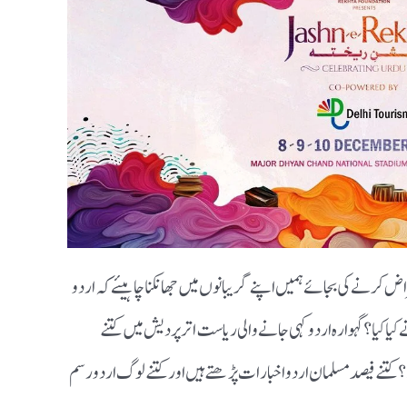
اض کرنے کی بجائے ہمیں اپنے گریبانوں میں جھانکنا چاہیئے کہ اردو
م ٢٠ کروڑ مسلمانوں نے کیا کیا ؟ گہوارہ اردو کہی جانے والی ریاست اتر پردیش میں کتنے
 کتنے فیصد مسلمان اردو اخبارات پڑھتے ہیں اور کتنے لوگ اردو رسم