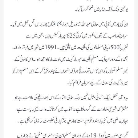
یونین بینک آف انڈیا میں ضم کر دیا گیا۔
ان کی یاد میں اُڈپی میں حاجی عبداللہ میموریل میوزیم کا افتتاح چند برس قبل عمل میں آیا۔
سراج صاحب کے بقول بنگلور میں کوئی 625 سپر مارکیٹس ہیں، جن میں سے
تقریباً 500 ملیالی مسلمانوں کی ملکیت میں چلتی ہیں۔ 1991 میں شہر میں فرقہ وارانہ
تشدد کے دوران ایک مسلم ملکیت سپر مارکیٹ میں لوٹ مار کا واقعہ ہوا۔ اس کالونی کے
غیر مسلم مکینوں کو اس کا اس قدر رنج ہوا کہ انہوں نے چندہ جمع کر کے اس مسلم تاجر کو
سپر مارکیٹ کی بحالی کے لیے سرمایہ فراہم کیا۔
یہ واقعہ محض ایک انسانی مثال نہیں، بلکہ سماجی اعتماد کے اس ڈھانچے کی علامت ہے جو
مشترکہ شہری مفادات کے گرد بنتا ہے۔جنوب میں کرناٹک واحد ایسی ریاست ہے
جہاں ماضی میں کئی بار ہندو قوم پرست بھارتیہ جنتا پارٹی حکومت سازی کر چکی ہے۔
مگر اسی صوبہ میں کووڈ-19 وبا کے دوران مسلم این جی او ‘مرسی مشن’نے ہزاروں