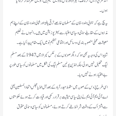
آندھرا پردیش، کرناٹک، کیرالا اور تامل ناڈو میں مقیم ہیں، کو میں نظر انداز کرتا آیا
ہوں۔
یہ سچ ہے کہ جنوبی ہندوستان کے مسلمان خاصے ترقی یافتہ اور شمالی ہندوستان کے اپنے ہم
مذہبوں کے مقابلے سماجی و سیاسی اعتبار سے بہتر پوزیشن میں ہیں۔ انہوں نے تعلیم
معیشت عملی منصوبہ بندی، وسائل اور اجتماعی تنظیم نو میں ایک مقام پیدا کیا ہے۔
شاید اس کی وجہ یہ بھی ہو کہ دیگر صوبوں کے برعکس کیرالا میں 1947 کے بعد مسلم
لیگ تحلیل نہیں ہوئی، بلکہ انڈین یونین مسلم لیگ کی شکل میں مسلمانوں کو سیاسی طور پر
بے اختیار ہونے نہیں دیا۔
اسی طرح پڑوس کے صوبہ میں سقوط حیدر آباد کے بعد آل انڈیا مجلس اتحاد المسلمین یعنی
اے آئی ایم آئی ایم نے اپنی سیاسی حیثیت برقرار رکھی او ر قیادت کرتے ہوئے حکومتوں
سے اشتراک کے وقت شرائط طے کرتے ہوئے، مسلمانوں کو سیاسی و سماجی حقوق