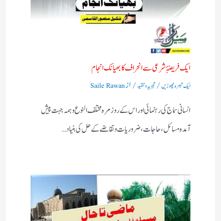
ایک فریضۂِ شرعی سے انحراف کا بھیانک انجام
/
/ از
ایک تبصرہ چھوڑیں
تجزیہ و تنقید
Saile Rawan
انسانی سماج کی رہنمائی اور اس کے روز مرہ مختلف النوع وہمہ جہت پیش
آمدہ مسائل ، حاجات ، ضروریات وتقاضے کے حل کی بنیاد…