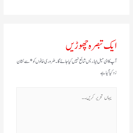
ایک تبصرہ چھوڑیں
آپ کا ای میل ایڈریس شائع نہیں کیا جائے گا۔
ضروری خانوں کو
*
سے نشان
زد کیا گیا ہے
یہاں
تحریر
کریں۔۔