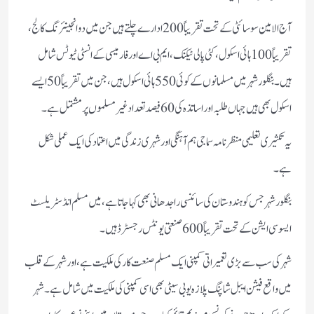
آج الامین سوسائٹی کے تحت تقریباً 200 ادارے چلتے ہیں جن میں دو انجینئرنگ کالج،
تقریباً 100 ہائی اسکول، کئی پالی ٹیکنک، ایم بی اے اور فارمیسی کے انسٹی ٹیوٹس شامل
ہیں۔ بنگلور شہر میں مسلمانوں کے کوئی 550 ہائی اسکول ہیں، جن میں تقریباً 50 ایسے
اسکول بھی ہیں جہاں طلبہ اور اساتذہ کی 60 فیصد تعداد غیر مسلموں پر مشتمل ہے۔
یہ تکثیری تعلیمی منظرنامہ سماجی ہم آہنگی اور شہری زندگی میں اعتماد کی ایک عملی شکل
ہے۔
بنگلور شہر جس کو ہندوستان کی سائنسی راجدھانی بھی کہا جاتا ہے، میں مسلم انڈسٹریلسٹ
ایسوسی ایشن کے تحت تقریباً 600 صنعتی یونٹس رجسٹرڈ ہیں۔
شہر کی سب سے بڑی تعمیراتی کمپنی ایک مسلم صنعت کار کی ملکیت ہے، اور شہر کے قلب
میں واقع فیشن ایبل شاپنگ پلازہ یوبی سیٹی بھی اسی کمپنی کی ملکیت میں شامل ہے۔ شہر