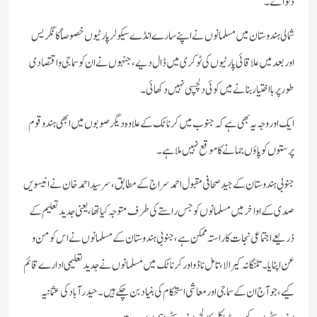
دلوائے۔
شمالی ہندوستان میں مسلمانوں نے اپنے سارے انڈے سیکولر پارٹیوں خصوصاً کانگریس
اور بعد میں علاقائی پارٹیوں کی ٹوکری میں ڈال دیے، جنہوں نے ان کو سماجی و اقتصادی
طور پربااختیار بنانے میں کوئی دلچسپی نہیں دکھائی۔
ایک اور وجہ یہ بھی ہے کہ جنوب میں کرناٹک کے علاوہ دیگر صوبوں میں ابھی ہندو قوم
پرستوں کو پاؤں جمانے کا موقع نہیں ملا ہے۔
جنوبی ہندوستان کے جید صحافی مقبول احمد سراج کے مطابق، سر سید احمد خان نے انیسویں
صدی کے اواخر میں مسلمانوں کو جس راستے کی طرف متوجہ کیا تھا، یعنی جدید تعلیم کے
ذریعے اجتماعی نجات کا راستہ ممکن ہے، جنوبی ہندوستان کے مسلمانوں نے اس کو من و
عن اپنایا۔تلنگانہ کیرالا، تامل ناڈو اور کرناٹک میں مسلمانوں نے جدید تعلیمی ادارے قائم
کیے، جو آج ان کے سماجی اور معاشی استحکام کی بنیاد بن چکے ہیں۔حیدر آباد کی عثمانیہ