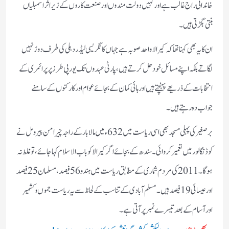
خاندانی راج غالب ہے اور کہیں دولت مندوں اور صنعت کاروں کے زیر اثر اسمبلیاں
بنتی بگڑتی ہیں۔
ان کا یہ بھی کہنا تھا کہ کیرالا واحد صوبہ ہے جہاں کانگریسی لیڈر دہلی کی طرف دوڑ نہیں
لگاتے بلکہ اپنے مسائل خود حل کرتے ہیں، پارٹی عہدوں تک یورپی طرز پر پرائمری کے
انتخابات کے ذریعے پہنچتے ہیں اور ہائی کمان کے بجائے عوام اور کارکنوں کے سامنے
جواب دہ رہتے ہیں۔
برصغیر کی پہلی مسجد بھی اسی ریاست میں 632ء میں مالابار کے راجہ چیرامن پیرومل نے
کوڈنگالور میں تعمیر کروائی۔سندھ کے بجائے اگر کیرالا کو باب الاسلام کہا جائے، تو غلط نہ
ہوگا۔ 2011 کی مردم شماری کے مطابق ریاست میں ہندو 56 فیصد، مسلمان 25 فیصد
اور عیسائی 19 فیصد ہیں۔ مسلم آبادی کے تناسب کے لحاظ سے یہ ریاست جموں و کشمیر
اور آسام کے بعد تیسرے نمبر پر آتی ہے۔