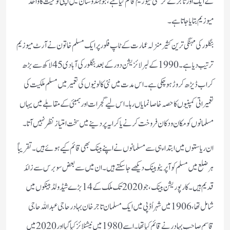
کے ایک اور تاجر نے کرنسی میوزیم قائم کیا ہے، جو ہندوستان میں اپنی نوعیت کا واحد
میوزیم بتایا جاتا ہے۔
بنگلور کی مہنگی ترین کثیر منزلہ عمارت کے ٹاپ فلور پر ایک مسلم خاتون نے آرٹ میوزیم
ترتیب دیا ہے۔ 1990 کے لبرلائزیشن دور کے بعد بنگلور کی آبادی 45 لاکھ سے بڑھ
کر اب ڈیڑھ کروڑ ہو چکی ہے۔ اس مدت میں نئی کالونیوں کی تعمیر میں مسلم ملکیت کی
تعمیراتی کمپنیوں کا حصہ خاصا نمایاں رہا۔اس لیے گجرات اور بمبئی کے مقابلے میں یہاں
مسلمانوں کو مکان و دکان فروخت کرنے یا کرایہ پر دینے میں سخت امتیاز نظر نہیں آتا۔
ان ریاستوں میں ابتداء ہی سے مسلمانوں نے اپنے بینک بھی قائم کیے ہوئے ہیں۔ تقریباً
ہر ضلع میں مسلم کوآپریٹو بینک دیکھے جا سکتے ہیں۔ ان میں سے بعض سو برس سے زائد
قدیم ہیں۔ کارپوریشن بینک، جو 2020 تک ملک کے 14 بڑے شیڈولڈ بینکوں میں
شامل تھا، 1906 میں شہر اُڈپی میں ایک مسلمان تاجر خان بہادر حاجی عبداللہ حاجی
قاسم صاحب بہادر نے قائم کیا تھا۔ اسے 1980 میں نیشنلائز کیا گیا اور 2020 میں