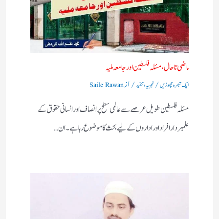
ماضی تا حال، مسئلہ فلسطین اور جامعہ ملیہ
/
/ از
ایک تبصرہ چھوڑیں
تجزیہ و تنقید
Saile Rawan
مسئلہ فلسطین طویل عرصے سے عالمی سطح پر انصاف اور انسانی حقوق کے
علمبردار افراد اور اداروں کے لیے بحث کا موضوع رہا ہے۔ ان…