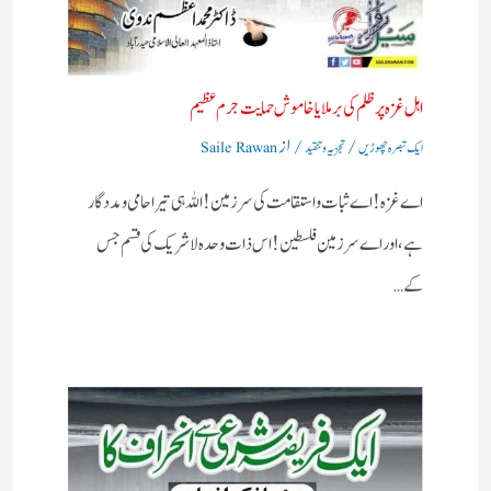
اہل غزہ پر ظلم کی برملا یا خاموش حمایت جرم عظیم
/
/ از
ایک تبصرہ چھوڑیں
تجزیہ و تنقید
Saile Rawan
اے غزہ! اے ثبات واستقامت کی سرزمین! اللہ ہی تیرا حامی ومددگار
ہے، اور اے سرزمین فلسطین! اس ذات وحدہ لاشریک کی قسم جس
کے…