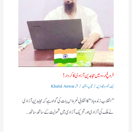
فروغِ اردو میں مجاہدین آزادی کا کردار!
/
/ از
ایک تبصرہ چھوڑیں
تجزیہ و تنقید
Khalid Anwar
’’انقلاب زندہ باد‘‘کا انقلابی نعرہ اس بات کی گواہ ہے کہ مجاہدین آزادی
نے ملک کی آزادی اور تحریک آزادی میں شمولیت کے ساتھ ساتھ…