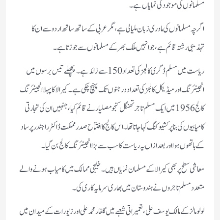
مسلمانوں کی موجودگی نمایاں ہے۔
اگرچہ مسلمانوں کی مادری زبان ملیالی ہے، مگر عربی کے ساتھ ساتھ اردو سے ان کا
تہذیبی رشتہ قائم ہے، جو انہیں ملک بھر کے مسلمانوں سے جوڑتا ہے۔
ریاست میں مسلم ڈگری کالجز کی تعداد 150 سے زائد ہے۔ پچھلے تیس برسوں میں
انجینئرنگ اور میڈیکل کالجز کی تعداد درجنوں تک پہنچ چکی ہے۔ کیرالا کا پہلا انجینئرنگ
کالج 1956 میں ایک مسلم تاجر تھنگل کنجو مصلیار نے قائم کیا، جنہیں ان کی تجارتی
کامیابیوں کی بنا پر کشیو کنگ کہا جاتا تھا۔ اس کالج کا افتتاح صدرمملکت ڈاکٹر راجندر پرساد
کے ہاتھوں ہوا اور بعد ازاں یہ ریاست کا سب سے بڑا انجینئرنگ کالج بن گیا۔
معاشی سطح پر بھی کیرالا کے مسلمان نمایاں ہیں۔ خلیجی ممالک میں کامیاب ہونے والے
متعدد مسلم تاجروں نے ہندوستان میں بھاری سرمایہ کاری کی۔
لولو مالز کے مالک یوسف علی، تعمیراتی شعبے میں گلفار محمد علی اور زیورات کے میدان میں