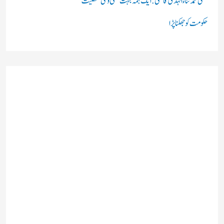
مفتی محمد ثناء الہدیٰ قاسمی: ایک ہمہ جہت علمی و ملی شخصیت
حکومت کو جھکنا پڑا