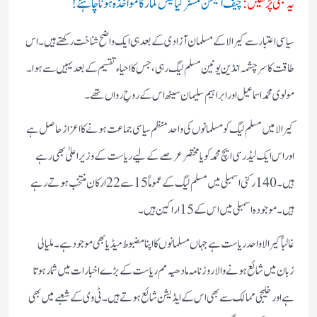
یہ بھی پڑھیں:
چیف الیکشن کمشنر گیانیش کمار کا مواخذہ ہونا چاہئے!
سیاسی اعتبار سے کیرالا کے مسلمان آزادی کے بعد ہی ایک واضح شناخت رکھتے ہیں۔ اس
طاقت کا سرچشمہ انڈین یونین مسلم لیگ رہی، جس کا احیاء تقسیم کے بعد یہیں سے ہوا۔
مولوی محمد اسماعیل اور ابراہیم سلیمان سیٹھ اس کے روحِ رواں تھے۔
کیرالا میں مسلم لیگ کو مسلمانوں کی واحد منظم سیاسی جماعت ہونے کا اعزاز حاصل ہے
اور اس ایک لیڈر سی ایچ محمد کویا مختصر عرصے کے لیے ریاست کے وزیر اعلیٰ بھی رہے
ہیں۔ 140 رکنی اسمبلی میں مسلم لیگ کے عموماً 15 سے 22 ارکان منتخب ہوتے رہے
ہیں۔ موجودہ اسمبلی میں اس کے 15 اراکین ہیں۔
غالباً کیرالا واحد ریاست ہے جہاں مسلمانوں کا اپنا مضبوط میڈیا بھی موجود ہے۔ ملیالی
زبان میں شائع ہونے والا روزنامہ مادھیہ مم ریاست کے بڑے اخبارات میں شمار ہوتا
ہے اور خلیجی ممالک سے بھی اس کے ایڈیشن شائع ہوتے ہیں۔ ٹی وی کے شعبے میں بھی