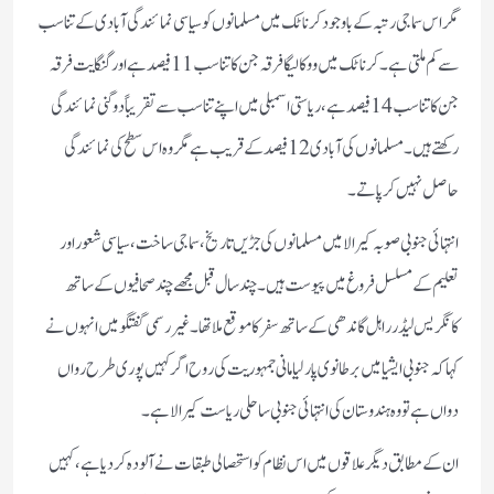
مگر اس سماجی رتبہ کے باوجود کرناٹک میں مسلمانوں کو سیاسی نمائندگی آبادی کے تناسب
سے کم ملتی ہے۔ کرناٹک میں ووکالیگا فرقہ جن کا تناسب 11 فیصد ہے اور لنگایت فرقہ
جن کا تناسب 14 فیصد ہے، ریاستی اسمبلی میں اپنے تناسب سے تقریباً دوگنی نمائندگی
رکھتے ہیں۔ مسلمانوں کی آبادی 12 فیصد کے قریب ہے مگر وہ اس سطح کی نمائندگی
حاصل نہیں کر پاتے۔
انتہائی جنوبی صوبہ کیرالا میں مسلمانوں کی جڑیں تاریخ، سماجی ساخت، سیاسی شعور اور
تعلیم کے مسلسل فروغ میں پیوست ہیں۔ چند سال قبل مجھے چند صحافیوں کے ساتھ
کانگریس لیڈر راہل گاندھی کے ساتھ سفر کا موقع ملا تھا۔ غیر رسمی گفتگو میں انہوں نے
کہا کہ جنوبی ایشیا میں برطانوی پارلیامانی جمہوریت کی روح اگر کہیں پوری طرح رواں
دواں ہے تو وہ ہندوستان کی انتہائی جنوبی ساحلی ریاست کیرالا ہے۔
ان کے مطابق دیگر علاقوں میں اس نظام کو استحصالی طبقات نے آلودہ کر دیا ہے، کہیں