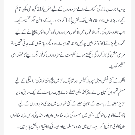
یومیہ اجرت پر زندگی گزارنے والے مزدوروں کے لیے تقریباً 20 کمیونٹی کچن قائم
کیے اور ہزاروں نادار خاندانوں تک تقریباً 14 کروڑ روپے کے راشن بیگز تقسیم کیے۔
جب ہندوستان کی دیگر علاقوں میں لاکھوں مزدوروں کو وطن واپس پہنچانے کے لیے
محکمہ ریلویز نے 330 ٹرینیں چلائیں جو نارتھ ایسٹ اور دیگر ریاستوں تک جاتی تھیں، تو
مرسی مشن کی کارکردگی دیکھتے ہوئے حکومت نے مزدوروں کو فوڈ بیگز دینے کا ٹھیکہ اسی
تنظیم کو دیا۔
بنگلور کے کئی فیشن ایبل سپر مارکیٹس اور شاپنگ مالز میں پنج وقتہ نماز کی ادائیگی کے لیے
مسلم تعمیراتی کمپنیوں نے ایئرکنڈیشن مصلے بنائے ہیں۔ریاست کے ایک سابق وزیر
عزیز سیٹھ نے ریاست کے جنوبی حصے کے کئی شہروں میں بیڑی مزدوروں کے لیے
ہاؤسنگ کالونیاں بنوائیں، جن میں میسور کی ہزار مکانوں والی اور منڈیا کی دس ہزار مکانوں
والی کالونی قابلِ ذکر ہے۔ ان میں ہندو، مسلمان اور عیسائی بلا امتیاز رہائش پذیر ہیں۔