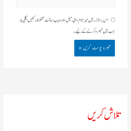
سائٹ
اس براؤزر میں میرا نام، ای میل، اور ویب سائٹ محفوظ رکھیں اگلی بار
جب میں تبصرہ کرنے کےلیے۔
تلاش کریں