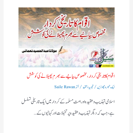
اقوام کا تاریخی کردار،مخصوص بیانیے سے بھرم پھیلانے کی کوشش
/
/ از
ایک تبصرہ چھوڑیں
تجزیہ و تنقید
Saile Rawan
اسلامی تہذیب و عقیدہ اور امت مسلمہ کے کردار میں ایک تاریخی تسلسل
ہے، جب کہ دیگر تہذیب و عقیدہ پر تخیلات اور کہانیوں کے…