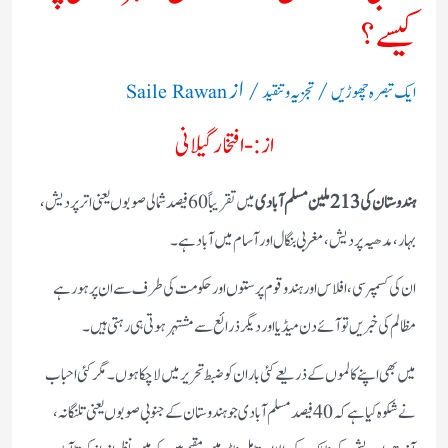
کیسے؟
/
/ از
ایک تبصرہ چھوڑیں
تجزیہ و تنقید
Saile Rawan
از:- افتخار گیلانی
ہندوستان کی 213ملین مسلم آبادی
میں تقریباً 60 فیصدشمالی صوبوں یعنی اترپردیش،
بہار، مدھیہ پردیش، مغربی بنگال اور آسام میں آباد ہے۔
ان کی کسمپرسی، افلاس اور ہندو قوم پرستوں اور حکومت کی طرف سے ان پر ہورہے
مظالم کی خبریں تو آئے دن میڈیا اور دیگر ذرائع سے مشتہر ہوتی ہی رہتی ہیں۔
میں بھی اپنے کالموں کے ذریعے کئی بار ان کو ضبط تحریر میں لاچکا ہوں۔ مگر کئی احباب
نے شکوہ کیا ہے کہ 40فیصد مسلم آبادی جو ہندوستان کے جنوبی صوبوں یعنی تلنگانہ،