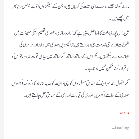
مالابار گولڈ جیسے ادارے اسی سلسلے کی کڑیاں ہیں، جن کے سینکڑوں آؤٹ لیٹس دنیا بھر
میں پھیلے ہیں۔
شاید اس پوری بحث کا ماحاصل یہی ہے کہ ادارہ سازی، عصری تعلیم، ملکی معیشت میں
شمولیت اور سماجی خدمت ہی وہ راستے ہیں جو اکیسویں صدی میں وقار اور برابری کی
ضمانت دے سکتے ہیں۔ مگر اس کے ساتھ ساتھ اگر ساتھ میں سیاسی قوت نہ ہو، تو اس کو
برقرار رکھنا ممکن نہیں ہوتا ہے۔
مگر مقبول احمد سراج کے مطابق مسلمانوں کو اپنی ذہنیت کو جدید بنانا ہوگا، کیونکہ اکیسویں
صدی کے تقاضے اکیسویں صدی کی قیادت اور اسی کے مطابق حل چاہتے ہیں۔
Like this:
Loading...