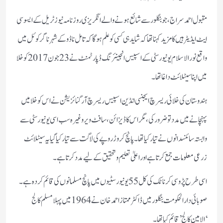
مقبول احمد سراج، جو بنگلور سے شائع ہونے والے انگریزی روزنامہ نیوز ٹریل کے ایسوسی
ایٹ ایڈیٹر ہیں کا مزید کہنا تھا کہ شاید ہی کسی کو علم ہوگا کہ تامل ناڈو کے شہر ناگرکوئل میں
واقع نورالاسلام یونیورسٹی کے اسپیس انجینئرنگ ڈپارٹمنٹ نے 23 جون 2017 کوخلا
میں اپنا سیٹلائٹ داغا تھا۔
ہندوستان کی خلائی ریسرچ ایجنسی انڈین اسپیس ریسرچ آرگنائزیشن نے اس کو خلا میں
پہنچانے میں مدد تو ضرور کی،مگر اس کا ڈیزائن،سافٹ ویر وغیرہ سب اسی یونیورسٹی سے
وابستہ سائنسدانوں نے تیار کیا تھا۔ پانچ کروڑ روپے کی لاگت سے تیار کیا گیا یہ سیٹلائٹ
زرعی معلومات جمع کرتا ہے اور اعلیٰ تعلیم و تحقیق کے لیے مدد کرتا ہے۔
اسی طرح پڑوسی کرناٹک کی کل 55یونیورسٹیوں میں پانچ مسلمانوں کی قائم کردہ ہے۔
صوبائی دارالحکومت بنگلور میں ڈاکٹر ممتاز احمد خان نے 1964 میں پہلا مسلم کالج
‘الامین کالج’قائم کیا تھا۔