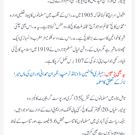
یونیورسٹی اور دکن میڈیکل کالج و یونیورسٹی اہم ادارے ہیں۔
مقبول سراج کا کہنا تھا کہ 1905 میں مدراس کے قلب میں مسلمانوں کا پہلا تعلیمی ادارہ
‘محمڈن کالج’ قائم ہوا جو آج ‘قائدملت کالج فار وومنس’کہلاتا ہے۔یہ مدراس یعنی چنئی
شہر کا خواتین کا سب سے بڑا کالج ہے۔ مدراس سے دو سو کلومیٹر مغرب وانمباڑی ایک
چھوٹا سا شہر ہے مگر وہاں کے روشن خیال مسلم تاجروں نے 1919 میں اسلامیہ کالج کی
بنیاد رکھی جو اب اپنی زندگی کے 107 برس مکمل کر چکا ہے۔
یہ بھی پڑھیں:
جیفری اپسٹین، ڈونالڈ ٹرمپ، ظہران ممدانی اور ان کی ماں میرا
نائر کے تعلق کا معمہ
تامل ناڈو میں مسلمانوں کے تقریباً 35 ڈگری اور پوسٹ گریجویٹ کالجز، دو
یونیورسٹیاں، 20 انجینئرنگ کالج، کئی پالی ٹکنک اور ایم بی اے کے ادارے موجود ہیں،
جبکہ ریاست کی آبادی میں مسلمانوں کا تناسب محض 5.6 فیصد ہے، اور تناسب کے لحاظ
سے وہ عیسائیوں سے بھی کم ہیں۔