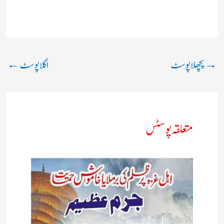
→
پچھلا پوسٹ
اگلا پوسٹ
←
متعلقہ پوسٹس