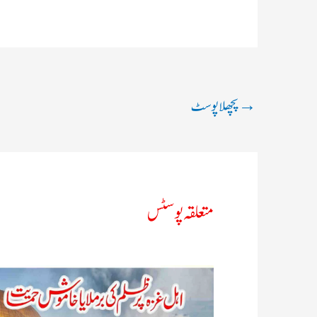
→
پچھلا پوسٹ
متعلقہ پوسٹس