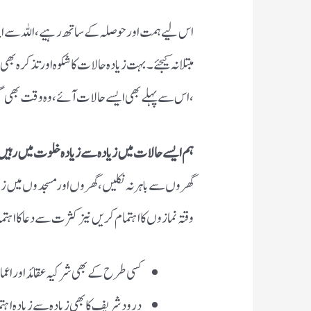
اس لیے ہمت اور حوصلہ کے ساتھ رہیے، اللہ سے اپنا 
مبتلا نہ کیجئے ۔بہت زیادہ حالات کا شکوہ اور تذکرہ بھ
،اس سے پہلے بھی ایسے حالات آئے، وہ وقت بھی گزر 
ہم ایسے حالات میں زیادہ سے زیادہ خلوت میں رہیں
گھروں سے باہر نہ نکلیں ، گھروں اور مسجدوں میں زی
وقتہ نمازوں کا اہتمام کریں نیز کثرت سے دعا کا اہتم
کسی طرح کے بھی شرکیہ عقائد اور اعم
درود شریف کا بھی زیادہ سے زیادہ اہت