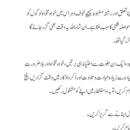
تعلق اور رشتہ مضبوط کیجیے خوف و ہراس میں خواہ مخواہ لوگوں کو
ی حوصلہ شکنی کا سبب بنتا ہے ۔ ان شاءاللہ یہ وقت بھی گزر جائے گا
گیا تھا ۔
دو ایک دن جلوت سے احتیاط ہی برتیں، خواہ مخواہ اور بلا ضرورت
ادہ سے زیادہ عبادت و تلاوت اور ذکر و اذکار میں وقت گزاریں، پنج
ام کریں ، توبہ و استغفار میں اپنے کو مشغول رکھیں۔
ال اپنانے سے گریز کریں ۔
مام کریں ۔