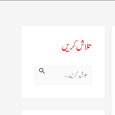
تلاش کریں
ت
ل
ا
ش