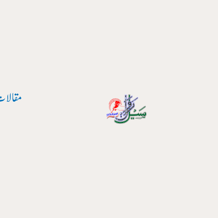
پوسٹ
واد
نیویگیشن
ر
ائیں۔
مقالات