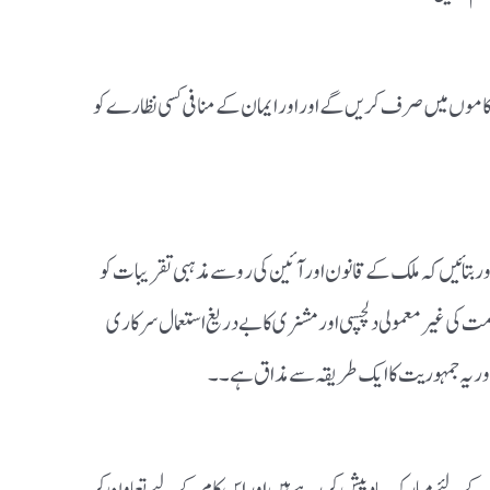
اموں میں صرف کریں گے اور اور ایمان کے منافی کسی نظارے کو
اور بتائیں کہ ملک کے قانون اور آئین کی رو سے مذہبی تقریبات کو
ومت کی غیر معمولی دلچسپی اور مشنری کا بے دریغ استعمال سرکاری
اور یہ جمہوریت کا ایک طریقہ سے مذاق ہے ۔۔
رنے کے لئے مبارک باد پیش کر رہے ہیں اور اس کام کے لیے تعاون کر