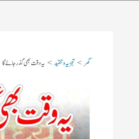
گھر
تجزیہ و تنقید
یہ وقت بھی گذر جائے گا