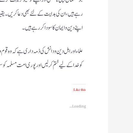
رہے ہیں ، ان کی ہدایت کے لئے بھی دعا کریں ۔ یقینا
اپنے دین و ایمان کا سودا کر رہے ہیں ۔
علماء اور اہل دین و دانش کی ذمہ داری ہے کہ وہ قوم 
کو خدا کے لیے ختم کرلیں اور پوری امت مسلمہ کو سیس
Like this:
Loading...