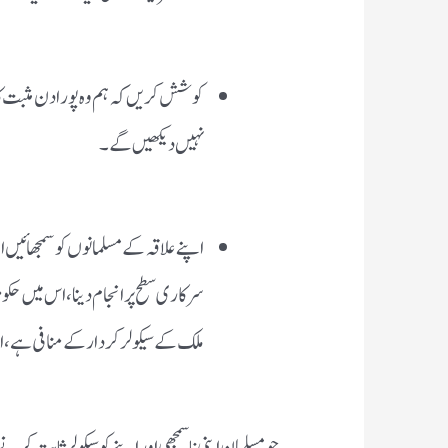
کوشش کریں کہ ہم وہ پورا دن مثبت ک
نہیں دیکھیں گے ۔
اپنے علاقہ کے مسلمانوں کو سمجھائیں 
سرکاری سطح پر انجام دینا، اس میں حک
ملک کے سیکولر کردار کے منافی ہے ،
جو مسلمان اپنی ناسمجھی اور اپنے کو سیکولر ثابت ک