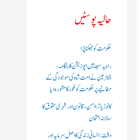
ک
حالیہ پوسٹیں
ر
ی
حکومت کو جھکنا پڑا
ں
راجیہ سبھا میں اپوزیشن کا ہنگامہ،
:
چیئرمین نے امت شاہ کی موجودگی کے
مطالبے پر حکومت کو غور کا مشورہ دیا
کانوڑ یاترا امن،قانون اور شہری حقوق کا
سالانہ امتحان
وقت: انسانی زندگی کا اصل سرمایہ اور