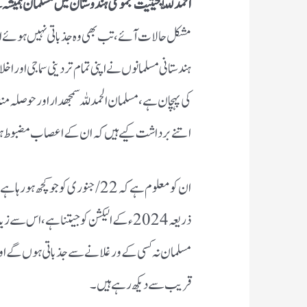
الحمد للّٰہ بحیثیت مجموعی ہندوستان میں مسلمان ہم
مشکل حالات آئے، تب بھی وہ جذباتی نہیں ہوئے اور ج
ہندستانی مسلمانوں نے اپنی تمام تر دینی سماجی اور 
کی پہچان ہے، مسلمان الحمدللہ سمجھدار اور حوصلہ م
اتنے برداشت کیے ہیں کہ ان کے اعصاب مضبوط ہو
ان کو معلوم ہے کہ 22/ جنوری کو 
ذریعہ 2024ء کے الیکشن کو جیتنا ہے ،ا
مسلمان نہ کسی کے ورغلانے سے جذباتی ہوں گے اور ن
قریب سے دیکھ رہے ہیں ۔