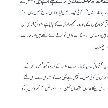
یشہ سے ہمت اور حوصلہ سے زندگی گزارتے چلے آرہے ہیں ،
مشکل سے
ذبات میں آکر کوئی فیصلہ نہیں لیا، ہماری تاریخ ہمیں بتاتی ہے کہ
اخلاقی کمزوریوں کے باوجود سمجھداری سے کام لیا ہے، موقع شناسی اس
ند ہیں ، مسائل اور مشکلات، اس قوم نے اتنے دیکھے ہیں اور حالات
چکے ہیں ،۔
جو کچھ ہو رہا ہے ،یہ محض ایک سیاسی ڈرامہ ہے ، اس کے علاوہ کچھ نہیں، اس کے
س سے زیادہ اس کی کوئی حیثیت نہیں ہے یہی سب کا احساس ہے ۔ اس لئے
ہ ہی ان کا جذباتی استحصال ممکن ہے ۔ وہ باطل کے مکر و فریب کو