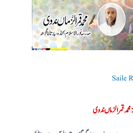
Saile 
 محمد قمرالزماں ندوی