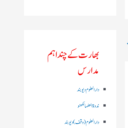
بھارت کے چند اہم
مدارس
دارالعلوم دیوبند
ندوۃالعلما لکھنو
دارالعلوم (وقف)دیوبند