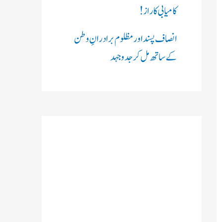
کامیابی کا راز !
انصاف پسند اور مظلوم برادرانِ وطن
کے ساتھ مل کر جدوجہد