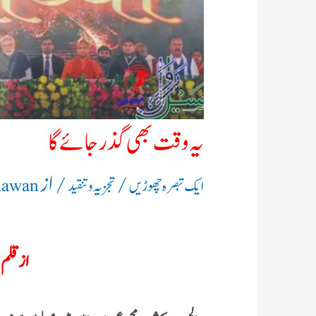
یہ وقت بھی گذر جائے گا
/
/ از
ایک تبصرہ چھوڑیں
تجزیہ و تنقید
Rawan
از قلم: