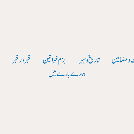
 و مضامین
تاریخ وسیر
بزم خواتین
خبر در خبر
و
ہمارے بارے میں