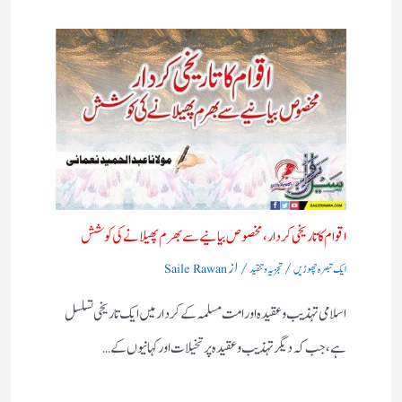
اقوام کا تاریخی کردار،مخصوص بیانیے سے بھرم پھیلانے کی کوشش
/
/ از
ایک تبصرہ چھوڑیں
تجزیہ و تنقید
Saile Rawan
اسلامی تہذیب و عقیدہ اور امت مسلمہ کے کردار میں ایک تاریخی تسلسل
ہے، جب کہ دیگر تہذیب و عقیدہ پر تخیلات اور کہانیوں کے…