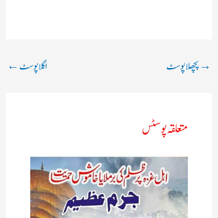
→
پچھلا پوسٹ
اگلا پوسٹ
←
متعلقہ پوسٹس