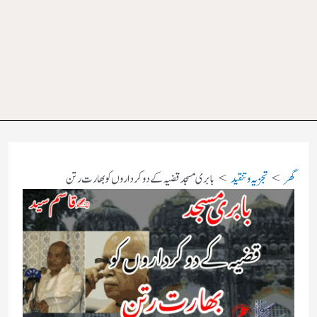
گھر
تجزیہ و تنقید
بابری مسجد قضیہ کے دو کرداروں کو بھارت رتن