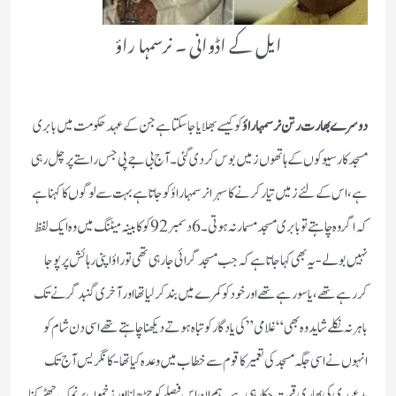
ایل کے اڈوانی ۔ نرسمہا راؤ
دوسرے بھارت رتن نرسمہا راؤ
کو کیسے بھلایا جاسکتا ہے جن کے عہد حکومت میں بابری
مسجد کارسیوکوں کے ہا تھوں زمیں بو س کردی گئی ۔آج بی جے پی جس راستے پر چل رہی
ہے ،اس کے لئے زمیں تیار کرنے کا سہرا نرسمہا راؤ کو جاتا ہے بہت سے لوگوں کا کہنا ہے
کہ اگر وہ چاہتے تو بابری مسجد مسمار نہ ہوتی۔6دسمبر 92کو کابینہ میٹنگ میں وہ ایک لفظ
نہیں بولے -یہ بھی کہا جاتا ہے کہ جب مسجد گرائی جارہی تھی تو راؤ اپنی رہائش پر پوجا
کررہے تھے،یا سو رہے تھے اور خود کو کمرے میں بند کرلیا تھااور آخری گنبد گرنے تک
باہر نہ نکلے شاید وہ بھی “غلامی”کی یادگار کو تباہ ہوتے دیکھنا چاہتے تھے اسی دن شام کو
انہوں نے اسی جگہ مسجد کی تعمیر کا قوم سے خطاب میں وعدہ کیا تھا-کانگریس آج تک
بدعہدی کی بھاری قیمت چکارہی ہے ۔ہم ان اس فیصلے کو چڑھانا اور زخموں پر نمک چھڑکنا