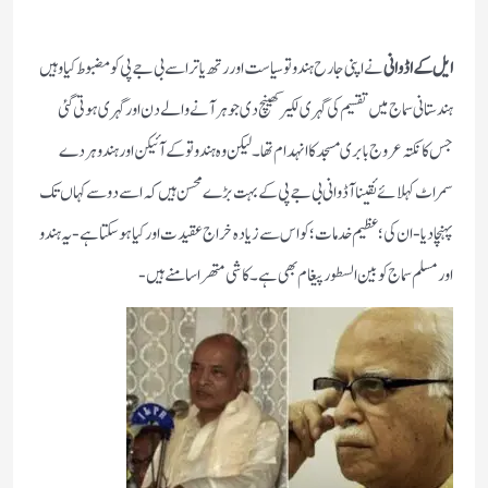
ایل کےاڈوانی
نے اپنی جارح ہندوتوسیاست اور رتھ یاترا سے بی جے پی کو مضبوط کیا وہیں
ہندستانی سماج میں تقسیم کی گہری لکیر کھینچ دی جوہر آنےوالے دن اور گہری ہوتی گئی
جس کا نکتہ عروج بابری مسجد کا انہدام تھا ۔لیکن وہ ہندوتو کے آئیکن اور ہندو ہردے
سمراٹ کہلائےئقینا آڈوانی بی جے پی کے بہت بڑے محسن ہیں کہ اسے دو سے کہاں تک
پہنچادیا -ان کی ؛عظیم خدمات؛ کو اس سے زیادہ خراج عقیدت اور کیا ہوسکتا ہے -یہ ہندو
اور مسلم سماج کو بین السطور پیغام بھی ہے ۔کاشی متھراسامنے ہیں-