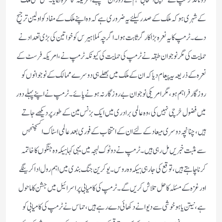
کے شہری ہو کہ ملک کے صدر کیلئے یہ ضروری ہے کہ وہ اپنے ملک کے مفاد کو اولین ترجیح
دے۔ ٹرمپ کا یہ نعرہ بڑا کارگر ثابت ہوا۔ اگرچہ کملا ہیرس کو خواتین کی بڑی تعداد نے
حمایت کی مگر نوجوان طبقہ نے ٹرمپ کی حمایت کی کیونکہ ٹرمپ نے، امریکہ فرسٹ کے
نعرہ کے ذریعہ یہ پیعام دیا کہ ان کے ملک میں بھلے ہی دوسرے ممالک کے نوجوانوں کو
روزگار فراہم ہو، مگر امریکی نوجوان بے روزگارنہ ہونے پائے۔ ٹرمپ نے اپنے پہلے دور
میں فضول خرچی نہیں کی، وہ عالمی برادری میں ایک بزنس مین کے طور پر دیکھے جاتے
ہیں، چنانچہ دوسری میعاد کے لئے ان کے انتخاب کے فوری بعد عالمی اسٹاک اکسچنجس
سے مثبت خبریں مل رہی ہیں۔ ٹرمپ نے دوٹوک لہجہ میں یہی کہا ہیکہ وہ جنگوں کا خاتمہ
کرنا چاہتے ہیں، توقع کی جارہی ہیکہ وہ روس۔یوکرین جنگ بندی میں اہم رول ادا کرینگے
اور غزہ کے مسئلہ کا حل تلاش کریں گے۔ ٹرمپ کی کامیابی پر اسرائیل میں جشن کا ماحول
ہے، نیتن یاہو خوشی سے دیوانے دکھائی دے رہے ہیں، حماس نے ٹرمپ کی کامیابی کو