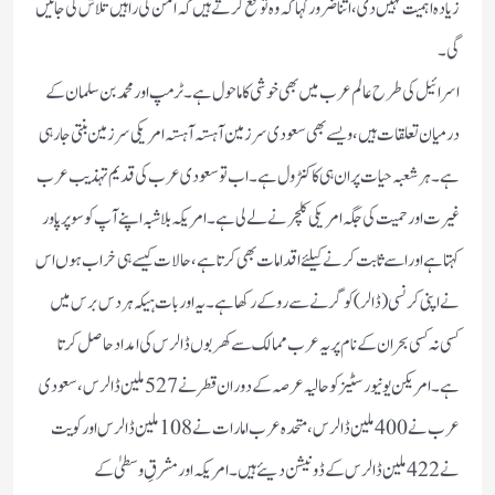
زیادہ اہمیت نہیں دی، اتنا ضرور کہاکہ وہ توقع کرتے ہیں کہ امن کی راہیں تلاش کی جائیں
گی۔
اسرائیل کی طرح عالم عرب میں بھی خوشی کا ماحول ہے۔ ٹرمپ اور محمد بن سلمان کے
درمیان تعلقات ہیں، ویسے بھی سعودی سرزمین آہستہ آہستہ امریکی سرزمین بنتی جارہی
ہے۔ہر شعبہ حیات پر ان ہی کا کنٹرول ہے۔ اب تو سعودی عرب کی قدیم تہذیب عرب
غیرت اور حمیت کی جگہ امریکی کلچر نے لے لی ہے۔ امریکہ بلاشبہ اپنے آپ کو سوپر پاور
کہتا ہے اور اسے ثابت کرنے کیلئے اقدامات بھی کرتا ہے، حالات کیسے ہی خراب ہوں اس
نے اپنی کرنسی (ڈالر) کو گرنے سے روکے رکھا ہے۔ یہ اور بات ہیکہ ہر دس برس میں
کسی نہ کسی بحران کے نام پر یہ عرب ممالک سے کھربوں ڈالرس کی امداد حاصل کرتا
ہے۔ امریکن یونیورسٹیز کو حالیہ عرصہ کے دوران قطر نے 527ملین ڈالرس، سعودی
عرب نے 400ملین ڈالرس، متحدہ عرب امارات نے 108ملین ڈالرس اور کویت
نے 422ملین ڈالرس کے ڈونیشن دیئے ہیں۔ امریکہ او رمشرقِ وسطیٰ کے