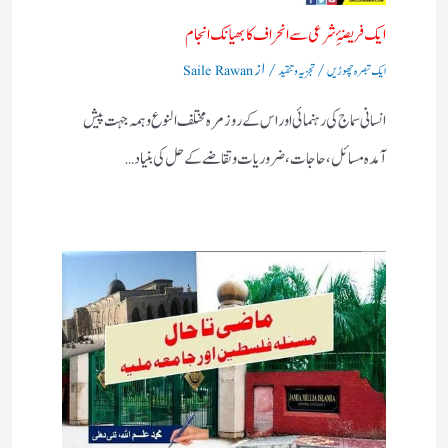
ایک فریضۂِ شرعی سے انحراف کا بھیانک انجام
/
/ از
ایک تبصرہ چھوڑیں
تجزیہ و تنقید
Saile Rawan
انسانی سماج کی رہنمائی اور اس کے روز مرہ مختلف النوع وہمہ جہت پیش
آمدہ مسائل ، حاجات ، ضروریات وتقاضے کے حل کی بنیاد…