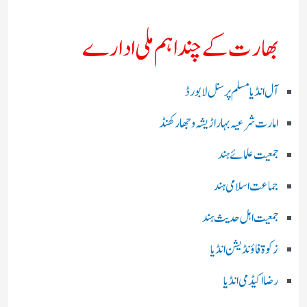
بھارت کے چند اہم ملی ادارے
آل انڈیا مسلم پرسنل لا بورڈ
امارت شرعیہ بہار اڑیشہ و جھارکھنڈ
جمعیت علمائے ہند
جماعت اسلامی ہند
جمعیت اہل حدیث ہند
زکوۃ فاؤنڈیشن انڈیا
رضا اکیڈمی انڈیا