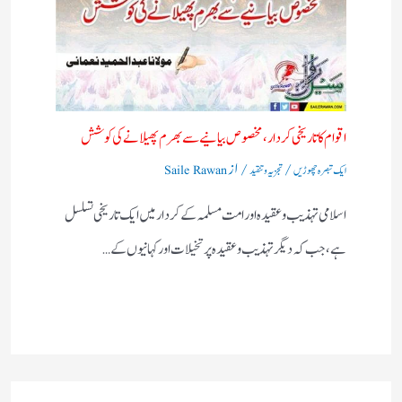
اقوام کا تاریخی کردار،مخصوص بیانیے سے بھرم پھیلانے کی کوشش
/
/ از
ایک تبصرہ چھوڑیں
تجزیہ و تنقید
Saile Rawan
اسلامی تہذیب و عقیدہ اور امت مسلمہ کے کردار میں ایک تاریخی تسلسل
ہے، جب کہ دیگر تہذیب و عقیدہ پر تخیلات اور کہانیوں کے…