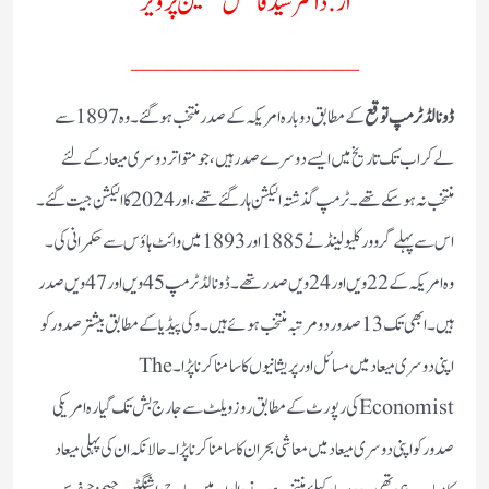
از:ڈاکٹرسیدفاضل حسین پرویز
___________________
ڈونالڈ ٹرمپ توقع
کے مطابق دوبارہ امریکہ کے صدر منتخب ہوگئے۔ وہ 1897سے
لے کر اب تک تاریخ میں ایسے دوسرے صدر ہیں، جو متواتر دوسری میعاد کے لئے
منتخب نہ ہوسکے تھے۔ ٹرمپ گذشتہ الیکشن ہار گئے تھے، اور 2024کا الیکشن جیت گئے۔
اس سے پہلے گروور کلیو لینڈ نے 1885اور 1893میں وائٹ ہاؤس سے حکمرانی کی۔
وہ امریکہ کے 22ویں اور 24ویں صدر تھے۔ ڈونالڈ ٹرمپ 45ویں اور 47ویں صدر
ہیں۔ ابھی تک 13صدور دو مرتبہ منتخب ہوئے ہیں۔ وکی پیڈیا کے مطابق بیشتر صدور کو
اپنی دوسری میعاد میں مسائل اور پریشانیوں کا سامنا کرنا پڑا۔ The
Economistکی رپورٹ کے مطابق روزویلٹ سے جارج بش تک گیارہ امریکی
صدور کو اپنی دوسری میعاد میں معاشی بحران کا سامنا کرنا پڑا۔ حالانکہ ان کی پہلی میعاد