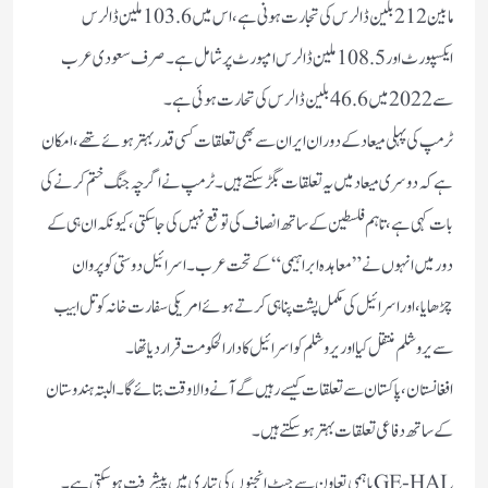
مابین 212بلین ڈالرس کی تجارت ہونی ہے،اس میں 103.6ملین ڈالرس
ایکسپورٹ اور 108.5ملین ڈالرس امپورٹ پر شامل ہے۔ صرف سعودی عرب
سے 2022میں 46.6بلین ڈالرس کی تحارت ہوئی ہے۔
ٹرمپ کی پہلی میعاد کے دوران ایران سے بھی تعلقات کسی قدر بہتر ہوئے تھے، امکان
ہے کہ دوسری میعاد میں یہ تعلقات بگڑ سکتے ہیں۔ٹرمپ نے اگرچہ جنگ ختم کرنے کی
بات کہی ہے، تاہم فلسطین کے ساتھ انصاف کی توقع نہیں کی جاسکتی، کیونکہ ان ہی کے
دور میں انہوں نے ”معاہدہ ابراہیمی“ کے تحت عرب۔ اسرائیل دوستی کو پروان
چڑھایا، اور اسرائیل کی مکمل پشت پناہی کرتے ہوئے امریکی سفارت خانہ کو تل ابیب
سے یروشلم منتقل کیا اور یروشلم کو اسرائیل کا دارالحکومت قرار دیا تھا۔
افغانستان، پاکستان سے تعلقات کیسے رہیں گے آنے والا وقت بتائے گا۔ البتہ ہندوستان
کے ساتھ دفاعی تعلقات بہتر ہوسکتے ہیں۔
GE-HALباہمی تعاون سے جیٹ انجنوں کی تیاری میں پیشرفت ہوسکتی ہے۔