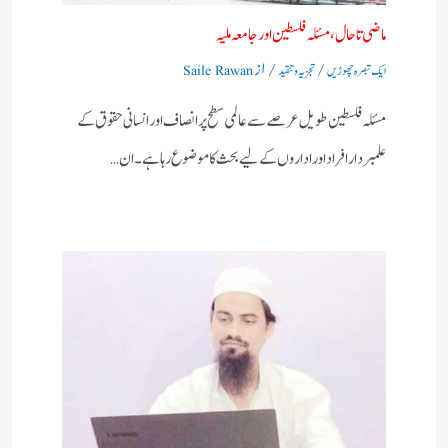
ماضی تا حال، مسئلہ فلسطین اور جامعہ ملیہ
/
/ از
ایک تبصرہ چھوڑیں
تجزیہ و تنقید
Saile Rawan
مسئلہ فلسطین طویل عرصے سے عالمی سطح پر انصاف اور انسانی حقوق کے
علمبردار افراد اور اداروں کے لیے بحث کا موضوع رہا ہے۔ ان…