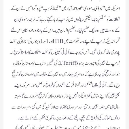
امریکہ میں ”ہوڈی۔مودی“ اور احمد آباد میں ”نمستے ٹرمپ“ پروگرامس نے ان کے
تعلقات کو مستحکم بنایا۔ الیکشن ریالیوں میں ٹرمپ بار بار کہتے رہے کہ نریندر مودی ان
کے دوست ہیں، وہ ایک عظیم لیڈر، عظیم انسان ہیں۔ اس کے باوجود ہندوستان اس لئے
فکر مند ہیکہ ٹرمپ نے اپنے دور حکومت میں H1Bاور L-1ویزوں کی اجرائی پر سخت
پابندی عائد کردی تھی۔ جس کی وجہ سے آئی ٹی کمپنیوں کو سخت مشکلات کا سامنا کرنا پڑا۔
ٹرمپ نے چین کی امپورٹ پر جو Tariffsعائد کی تھیں، اس سے ہندوستان کو فائدہ
ہوا اور توقع کی جارہی ہے کہ دوسری میعاد میں وہ چین کے مقابلہ میں ہندوستان کو ترجیح
دیں گے۔ آئی ٹی، فارماشٹکلزاور ٹکسٹایلز کے شعبوں کو فروغ حاصل ہو۔ امریکہ ویسے
بھی چین کو اپنے مقابل کھڑا دیکھنا نہیں چاہتا۔ وہ ہندوستان کو ترجیح ضرور دے گا، البتہ
حال ہی میں ہند۔چین دوستی، اور سرحدی تنازعات اور کشیدگی میں کمی، سرحدات سے
دونوں ممالک کی افواج کے پیچھے ہٹنے کے واقعات پر وہ گہری نظر رکھے ہوئے ہے۔
ڈونالڈ ٹرمپ نے ”اپنی انتخابی مہم کے دوران“ ’پہلے امریکہ‘ کا نعرہ لگایا۔ کسی بھی ملک