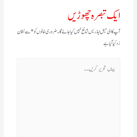
ایک تبصرہ چھوڑیں
آپ کا ای میل ایڈریس شائع نہیں کیا جائے گا۔
ضروری خانوں کو
*
سے نشان
زد کیا گیا ہے
یہاں
تحریر
کریں۔۔