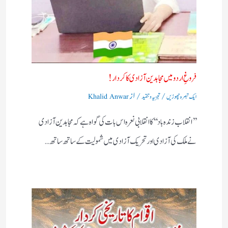
فروغِ اردو میں مجاہدین آزادی کا کردار!
/
/ از
ایک تبصرہ چھوڑیں
تجزیہ و تنقید
Khalid Anwar
’’انقلاب زندہ باد‘‘کا انقلابی نعرہ اس بات کی گواہ ہے کہ مجاہدین آزادی
نے ملک کی آزادی اور تحریک آزادی میں شمولیت کے ساتھ ساتھ…