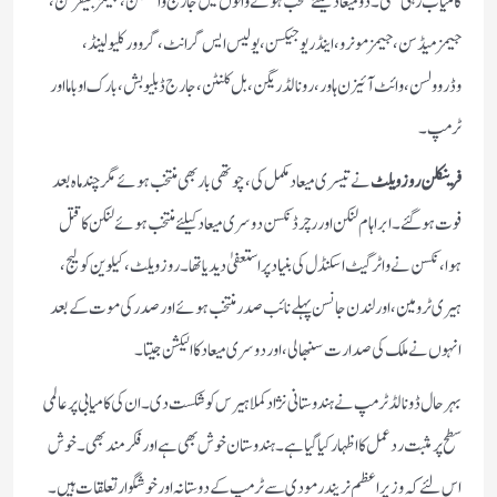
کامیاب رہی تھی۔ دومیعاد کیلئے منتخب ہونے والوں میں جارج واشنگٹن، جیمز جیفرسن،
جیمز میڈسن، جیمز مونرو، اینڈریو جیکسن، یولیس ایس گرانٹ، گروور کلیو لینڈ،
وڈروولسن، وائٹ آئیزن ہاور، رونالڈریگن، بل کلنٹن، جارج ڈبلیو بش، بارک اوباما اور
ٹرمپ۔
فرینکلن روزویلٹ
نے تیسری میعاد مکمل کی،چوتھی بار بھی منتخب ہوئے مگر چند ماہ بعد
فوت ہوگئے۔ ابراہام لنکن اور رچرڈنکسن دوسری میعاد کیلئے منتخب ہوئے لنکن کا قتل
ہوا،نکسن نے واٹرگیٹ اسکنڈل کی بنیاد پر استعفیٰ دیدیا تھا۔ روزویلٹ،کیلوین کولیج،
ہیری ٹرومین، اور لندن جانسن پہلے نائب صدر منتخب ہوئے اور صدر کی موت کے بعد
انہوں نے ملک کی صدارت سنبھالی، اور دوسری میعاد کا الیکشن جیتا۔
بہرحال ڈونالڈ ٹرمپ نے ہندوستانی نژاد کملا ہیرس کو شکست دی۔ ان کی کامیابی پر عالمی
سطح پر مثبت ردعمل کا اظہار کیا گیا ہے۔ ہندوستان خوش بھی ہے اور فکر مند بھی۔خوش
اس لئے کہ وزیر اعظم نریندر مودی سے ٹرمپ کے دوستانہ اور خوشگوار تعلقات ہیں۔