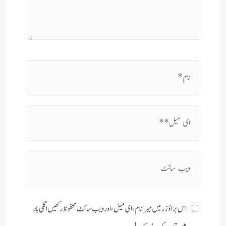
نام*
ای
میل**
ویب
سائٹ
اس براؤزر میں میرا نام، ای میل، اور ویب سائٹ محفوظ رکھیں اگلی بار