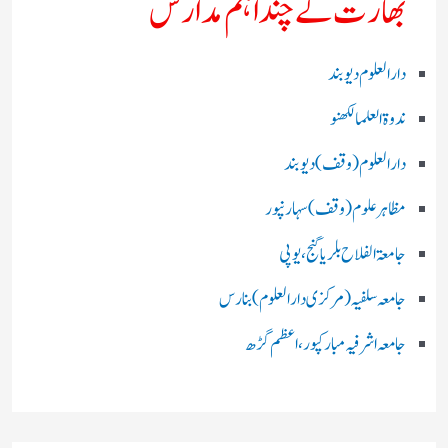
بھارت کے چند اہم مدارس
دارالعلوم دیوبند
ندوۃالعلما لکھنو
دارالعلوم (وقف)دیوبند
مظاہرعلوم (وقف)سہارنپور
جامعۃ الفلاح بلریاگنج،یوپی
جامعہ سلفیہ(مرکزی دارالعلوم )بنارس
جامعہ اشرفیہ مبارکپور،اعظم گڑھ