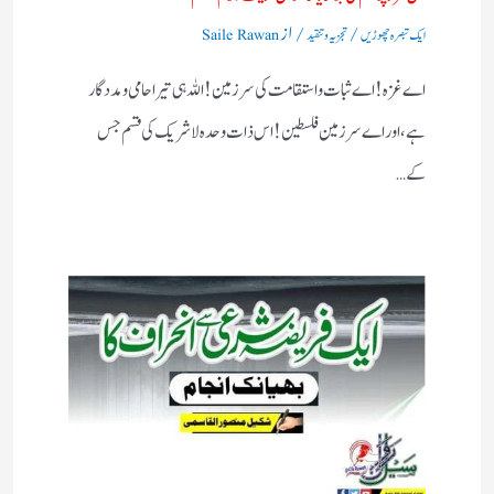
/
/ از
ایک تبصرہ چھوڑیں
تجزیہ و تنقید
Saile Rawan
اے غزہ! اے ثبات واستقامت کی سرزمین! اللہ ہی تیرا حامی ومددگار
ہے، اور اے سرزمین فلسطین! اس ذات وحدہ لاشریک کی قسم جس
کے…