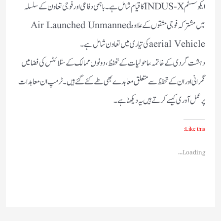
ایکوسسٹمINDUS-Xکا قیام شامل ہے۔ باہمی دفاعی اور فوجی تعاون کے سلسلہ
میں مشترکہ فوجی مشقوں کے علاوہ Air Launched Unmanned
aerial Vehicleکی تیاری میں تعاون شامل ہے۔
دہشت گردی کے خاتمہ، ماحولیات کے تحفظ، دونوں ممالک کے سٹلائٹس کی فضا میں
نگرانی اور ان کے تحفظ سے متعلق معاہدے بھی طے کئے گئے ہیں۔ ٹرمپ ان معاہدات
پر عمل آوری کیسے کرتے ہیں یہ دیکھنا ہے۔
Like this:
Loading...