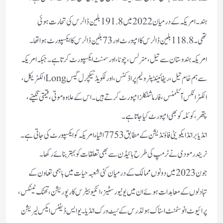
ہند۔ امریکہ کے درمیان 2022میں 191.8بلین ڈالرس کی تحارت ہوئی
تھی۔ 118.8بلین ڈالرس کا امپورٹ اور 73بلین ڈالرس کا ایکسپورٹ ہوا تھا۔
امریکہ ہندوستان سے تیل، منرلس، چونا، اور سمنٹ ایکسپورٹ کرتا ہے۔ جبکہ امریکہ
سے ہم خام تیل، ریفائینڈ پٹرولیم پراڈکٹس، اور لکویڈ نیکچرل گیس Longالکٹریکل،
الکٹرانکس آئٹمنس، فارما شٹکلز امپورٹ کرتے ہیں۔ اس کے علاوہ موتی، قیمتی نگینے،
پتھر، کوئلہ کو بھی امپورٹ کیا جاتا ہے۔
انڈیا برانڈ ایکویٹی فاؤنڈیشن کے مطابق 7753اشیاء امریکہ کو ایکسپورٹ کی جاتی ہے۔
نریندر مودی نے ٹرمپ کی طرح بائیڈن سے بھی تعلقات کو بہتر بنائے رکھا۔
جون2023میں دونوں ممالک کے درمیان کئی شعبہ حیات میں باہمی تعاون کے
تبادلوں کے معاہدات ہوئے ان میں یونیورسٹیز، انکیوبیٹرس کارپوریشن، تھنک ٹینکس،
پرائیوٹ انوسٹمنٹ اسٹاک ہولڈرس کے نیٹ ورک انڈیا۔ یو ایس ڈیفنس ایکس لیریشن