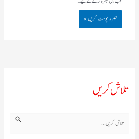
جب میں تبصرہ کرنے کےلیے۔
تلاش کریں
ت
ل