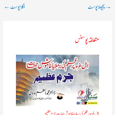
→
پچھلا پوسٹ
اگلا پوسٹ
←
متعلقہ پوسٹس
اہل غزہ پر ظلم کی برملا یا خاموش حمایت جرم عظیم