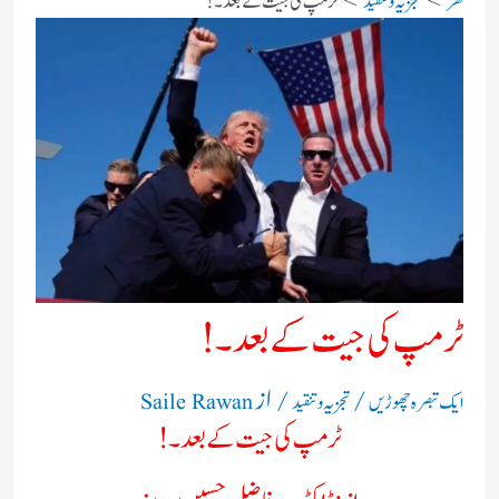
گھر
تجزیہ و تنقید
ٹرمپ کی جیت کے بعد۔!
ٹرمپ کی جیت کے بعد۔!
/
/ از
ایک تبصرہ چھوڑیں
تجزیہ و تنقید
Saile Rawan
ٹرمپ کی جیت کے بعد۔!