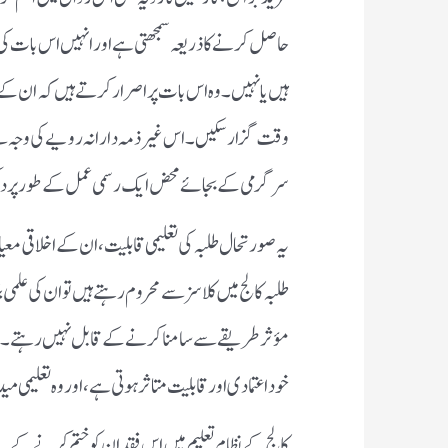
حاصل کرنے کا ذریعہ سمجھتی ہے اور انہیں اس بات کی ک
ہیں یا نہیں۔ وہ اس بات پر اصرار کرتے ہیں کہ ان کے 
وقت گزار سکیں۔ اس غیر ذمہ دارانہ رویے کی وجہ سے طل
سرگرمی کے بجائے محض ایک رسمی عمل کے طور پر دیک
یہ صورتحال طلبہ کی تعلیمی قابلیت، ان کے اخلاقی 
طلبہ کالج میں کلاسز سے محروم رہتے ہیں تو ان کی علمی ب
مؤثر طریقے سے سامنا کرنے کے قابل نہیں رہتے۔ مزید ب
خود اعتمادی اور قابلیت متاثر ہوتی ہے، اور وہ تعلیم
کالج کے نظام تعلیم میں اس فقدان کو ختم کرنے کے ل