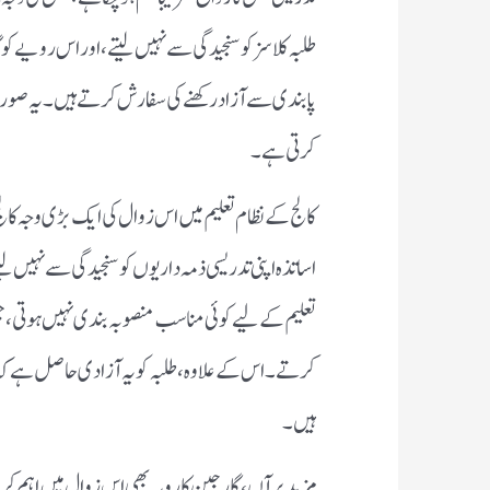
طلبہ کلاسز کو سنجیدگی سے نہیں لیتے، اور اس رویے کو
پابندی سے آزاد رکھنے کی سفارش کرتے ہیں۔ یہ صورتحال
کرتی ہے۔
کالج کے نظام تعلیم میں اس زوال کی ایک بڑی وجہ کالج 
اساتذہ اپنی تدریسی ذمہ داریوں کو سنجیدگی سے نہیں لی
تعلیم کے لیے کوئی مناسب منصوبہ بندی نہیں ہوتی
کرتے۔ اس کے علاوہ، طلبہ کو یہ آزادی حاصل ہے کہ وہ ب
ہیں۔
مزید برآں، گارجین کا رویہ بھی اس زوال میں اہم کرد