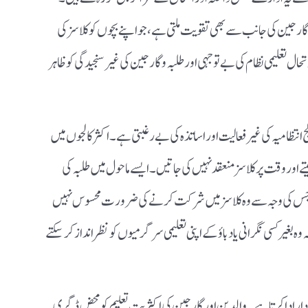
 گارجین کی جانب سے بھی تقویت ملتی ہے، جو اپنے بچوں کو کلاسز کی
 تعلیمی نظام کی بے توجہی اور طلبہ و گارجین کی غیرسنجیدگی کو ظاہر
انتظامیہ کی غیر فعالیت اور اساتذہ کی بے رغبتی ہے۔ اکثر کالجوں میں
تے اور وقت پر کلاسز منعقد نہیں کی جاتیں۔ ایسے ماحول میں طلبہ کی
، جس کی وجہ سے وہ کلاسز میں شرکت کرنے کی ضرورت محسوس نہیں
غیر کسی نگرانی یا دباؤ کے اپنی تعلیمی سرگرمیوں کو نظرانداز کر سکتے
ار ادا کرتا ہے۔ والدین اور گارجین کی اکثریت تعلیم کو محض ڈگری