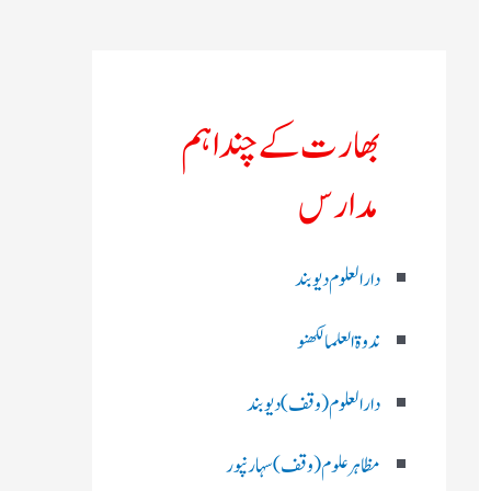
بھارت کے چند اہم
مدارس
دارالعلوم دیوبند
ندوۃالعلما لکھنو
دارالعلوم (وقف)دیوبند
مظاہرعلوم (وقف)سہارنپور