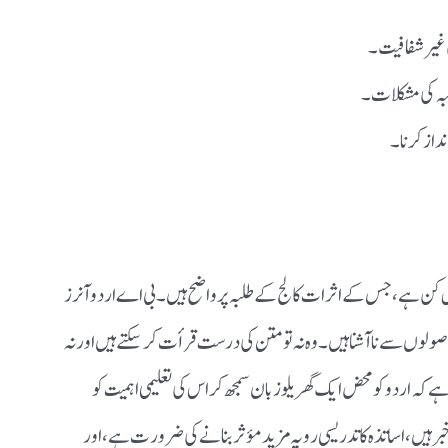
مایوس کن ہے، جس کے اثرات کالج کے طلبہ پر واضح ہیں۔ بی اے اردو آنرز
 اصولوں سے ناآشنا ہیں۔ وہ نہ تو متن کی درست قرأت کر سکتے ہیں اور نہ
کہ اردو کو محض ایک گھریلو زبان سمجھ کر اس کی تعلیمی اہمیت کو
ر ہیں، اساتذہ کا تدریسی رویہ مزید مؤثر بنانے کی ضرورت ہے، اور