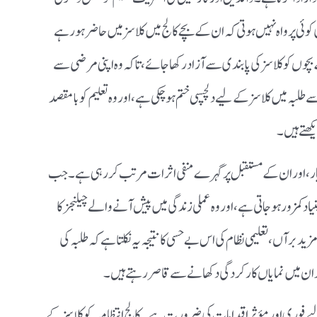
وئی پرواہ نہیں ہوتی کہ ان کے بچے کالج میں کلاسز میں حاضر ہو رہے
بچوں کو کلاسز کی پابندی سے آزاد رکھا جائے، تاکہ وہ اپنی مرضی سے
بہ میں کلاسز کے لیے دلچسپی ختم ہو چکی ہے، اور وہ تعلیم کو بامقصد
ھتے ہیں۔
معیار، اور ان کے مستقبل پر گہرے منفی اثرات مرتب کر رہی ہے۔ جب
نیاد کمزور ہو جاتی ہے، اور وہ عملی زندگی میں پیش آنے والے چیلنجز کا
رآں، تعلیمی نظام کی اس بے حسی کا نتیجہ یہ نکلتا ہے کہ طلبہ کی
ی میدان میں نمایاں کارکردگی دکھانے سے قاصر رہتے ہیں۔
یے فوری اور مؤثر اقدامات کی ضرورت ہے۔ کالج انتظامیہ کو کلاسز کے