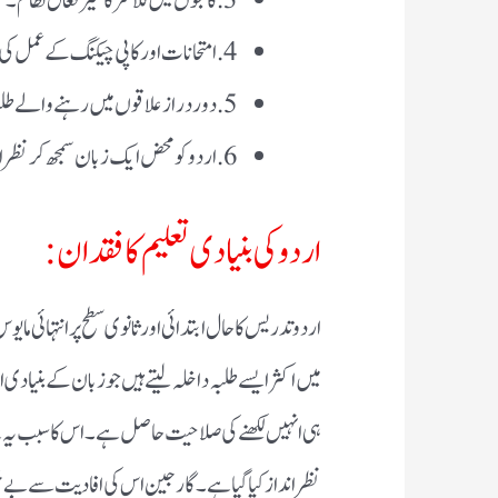
3. کالجوں میں کلاسز کا غیر فعال نظام۔
4. امتحانات اور کاپی چیکنگ کے عمل کی غیر شفافیت۔
5. دور دراز علاقوں میں رہنے والے طلبہ کی مشکلات۔
6. اردو کو محض ایک زبان سمجھ کر نظر انداز کرنا۔
اردو کی بنیادی تعلیم کا فقدان:
اردو تدریس کا حال ابتدائی اور ثانوی سطح پر انتہائی 
میں اکثر ایسے طلبہ داخلہ لیتے ہیں جو زبان کے بنیادی
ہی انہیں لکھنے کی صلاحیت حاصل ہے۔ اس کا سبب یہ ہے 
نظرانداز کیا گیا ہے۔ گارجین اس کی افادیت سے بے خب