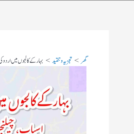
گھر
تجزیہ و تنقید
بہار کے کالجوں میں اردو کی