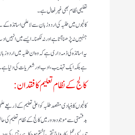
تعلیمی نظام بھی غیر فعال ہے۔
کالجوں میں طلبہ کی اردو زبان سے لاعلمی اساتذہ کے 
جنہیں نہ پڑھنا آتا ہے اور نہ لکھنا۔ ایسے میں انہیں 
یہ اساتذہ کی ذمہ داری ہے کہ وہ ان طلبہ میں اردو زبا
ہے بلکہ ایک تہذیب، ادب اور شعریات کی دنیا ہے۔
کالج کے نظام تعلیم کا فقدان:
کالجوں کا بنیادی مقصد طلبہ کو اعلیٰ تعلیم کے ذریعے ع
بدقسمتی سے موجودہ دور میں کالج کے نظام تعلیم کی حالت
تدریسی عمل کا رواج تقریباً ختم ہو چکا ہے، جس کی وج