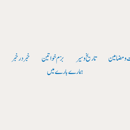
 و مضامین
تاریخ وسیر
بزم خواتین
خبر در خبر
و
ہمارے بارے میں