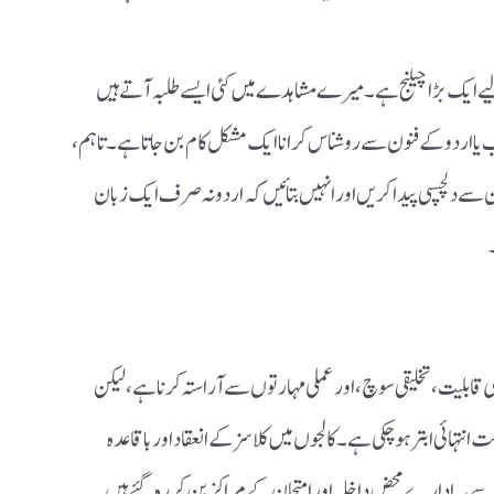
لیے ایک بڑا چیلنج ہے۔ میرے مشاہدے میں کئی ایسے طلبہ آتے ہیں
ادب یا اردو کے فنون سے روشناس کرانا ایک مشکل کام بن جاتا ہے۔ تاہم،
ن سے دلچسپی پیدا کریں اور انہیں بتائیں کہ اردو نہ صرف ایک زبان
لمی قابلیت، تخلیقی سوچ، اور عملی مہارتوں سے آراستہ کرنا ہے، لیکن
 انتہائی ابتر ہو چکی ہے۔ کالجوں میں کلاسز کے انعقاد اور باقاعدہ
ہ سے یہ ادارے محض داخلہ اور امتحان کے مراکز بن کر رہ گئے ہیں۔