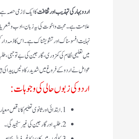
اردو بہار کی تہذیب اور ثقافت
کا ایک لازمی حصہ ہے، 
علامت ہے۔ محبت و اخوت کی یہ زبان، ادب و شعریات ک
نہایت افسوسناک اور تشویشناک ہے۔ اس کا ذمہ دار کسی ا
میں تعلیمی نظام کی کمزوری، گارجین کی بے توجہی، طلبہ
عوامل نے اردو کے فروغ میں شدید رکاوٹیں پیدا کی ہ
اردو کی زبوں حالی کی وجوہات:
1. ابتدائی اور ثانوی تعلیم کا ناقص معیار۔
2. طلبہ اور گارجین کی غیرسنجیدگی۔