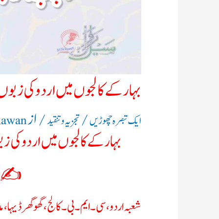
بہار کے کالجوں میں اردو کی زبوں 
/
/ از
ایک تبصرہ چھوڑیں
تجزیہ و تنقید
Rawan
بہار کے کالجوں میں اردو کی زب
✍️: ڈ
شعبہ اردو، سی۔ایم۔ بی۔ کالج ، گھوگھرڈیہا ، 