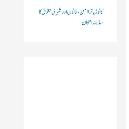
کانوڑ یاترا امن،قانون اور شہری حقوق کا
سالانہ امتحان