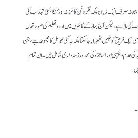
جو نہ صرف ایک زبان بلکہ فکر و فن کا خزانہ اور گنگا جمنی تہذیب کی
ی مالا ہے، لیکن آج بہار کے کالجوں میں اردو تعلیم کی صورتحال
یک فریق کو نہیں ٹھہرایا جا سکتا بلکہ یہ کئی عوامل کا مجموعہ ہے، جن
 کی عدم دلچسپی اور اساتذہ کی محدود ذمہ داری شامل ہیں۔ ان تمام
یں۔