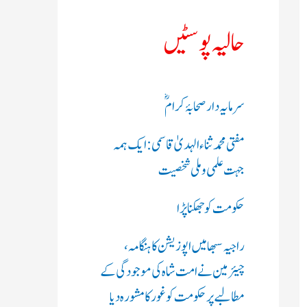
ک
حالیہ پوسٹیں
ر
ی
سرمایہ دار صحابۂ کرامؓ
ں
مفتی محمد ثناء الہدیٰ قاسمی: ایک ہمہ
:
جہت علمی و ملی شخصیت
حکومت کو جھکنا پڑا
راجیہ سبھا میں اپوزیشن کا ہنگامہ،
چیئرمین نے امت شاہ کی موجودگی کے
مطالبے پر حکومت کو غور کا مشورہ دیا