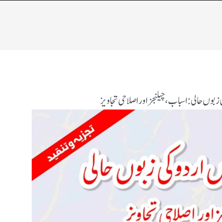
 زبوں حالی: اسباب، چیلنجز اور اصلاحی تجاویز