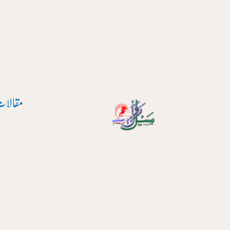
پوسٹ
واد
نیویگیشن
ر
ائیں۔
مقالات