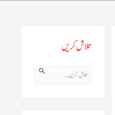
تلاش کریں
ت
ل
ا
ش