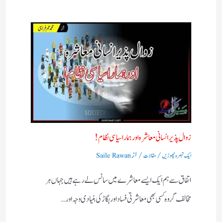
زوال پذیر انسانی معاشرہ اور ہمارا سیاسی نظام !
/
/ از
ایک تبصرہ چھوڑیں
مقالات
Saile Rawan
اتفاق سے ہم ایک ایسے معاشرے میں سانس لے رہے ہیں جہاں ہر
مخالف گروہ کسی بھی معاشرتی فساد اور بگاڑ کی بنیادی وجہ اور…