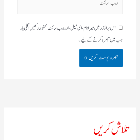
سائٹ
اس براؤزر میں میرا نام، ای میل، اور ویب سائٹ محفوظ رکھیں اگلی بار
جب میں تبصرہ کرنے کےلیے۔
تلاش کریں