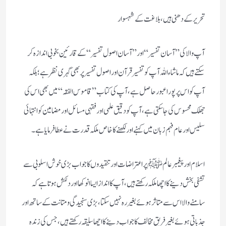
تحریر كے دھنی ہیں ، بلاغت كے شہسوار
آپ والا كی ”آسان تفسیر “ اور” آسان اصول تفسیر“ كے قارئین بخوبی اندازہ كر
سكتے ہیں كہ ماشاء اللہ آپ كو تفسیر قرآن اور اصول تفسیر پر بھی گہری نظر ہے ؛ بلكہ
آپ كو اس پر پورا عبور حاصل ہے،آپ كی كتاب ”قاموس الفقہ “ میں بھی ا س كی
جھلك محسوس كی جاسكتی ہے ،آپ كو دقیق علمی اور فقہی مسائل اور مضامین كو انتہائی
سلیس اور عام فہم زبان میں كہنے اور لكھنے كا خاص ملكہ قدرت نے عطا فرمایا ہے ۔
اسلام اور پیغمبر عالم ﷺ پر اعتراضات اور تنقیدوں كا جواب بڑی خوش اسلوبی سے
تشفی بخش دینے كا اچھا ملكہ ركھتے ہیں، آپ كا انداز ایسا انوكھا اور دلكش ہوتا ہے كہ
سامنے والا اس سے متاثر ہوئے بغیر رہ نہیں سكتا ، بڑی سنجیدگی ومتانت كے ساتھ اور
جذباتی ہوئے بغیر فریق مخالف كا جواب دینے كا اچھا سلیقہ ركھتے ہیں ، جس كی زندہ