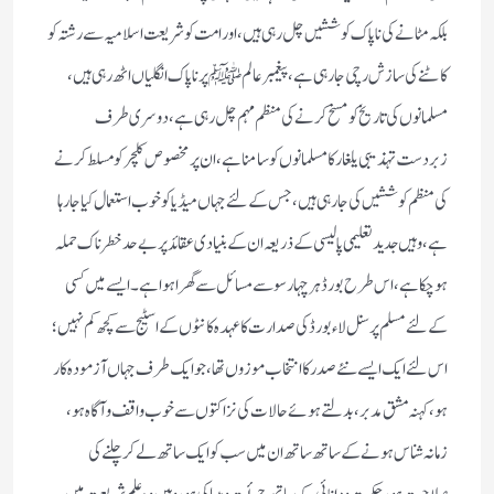
بلكہ مٹانے كی ناپاك كوششیں چل رہی ہیں ، اور امت كو شریعت اسلامیہ سے رشتہ كو
كاٹنے كی سازش رچی جا رہی ہے، پیغمبر عالم ﷺ پر ناپاك انگلیاں اٹھ رہی ہیں ،
مسلمانوں كی تاریخ كو مسخ كرنے كی منظم مہم چل رہی ہے، دوسری طرف
زبردست تہذیبی یلغار كا مسلمانوں كو سامنا ہے، ان پر مخصوص كلچر كو مسلط كرنے
كی منظم كوششیں كی جارہی ہیں ، جس كے لئے جہاں میڈیا كو خوب استعمال كیا جا رہا
ہے، وہیں جدید تعلیمی پالیسی كے ذریعہ ان كے بنیادی عقائد پر بے حد خطرناك حملہ
ہوچكاہے، اس طرح بورڈ ہر چہار سو سے مسائل سے گھرا ہوا ہے۔ ایسے میں كسی
كے لئے مسلم پرسنل لاء بورڈ كی صدارت كا عہدہ كانٹوں كے اسٹیج سے كچھ كم نہیں؛
اس لئے ایك ایسے نئے صدر كا انتخاب موزوں تھا ، جو ایك طرف جہاں آزمودہ كار
ہو، كہنہ مشق مدبر،بدلتے ہوئے حالات كی نزاكتوں سے خوب واقف و آگاہ ہو،
زمانہ شناس ہونے كے ساتھ ساتھ ان میں سب كو ایك ساتھ لے كر چلنے كی