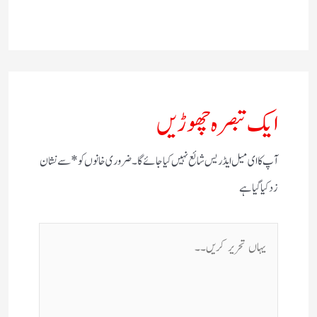
ایک تبصرہ چھوڑیں
آپ کا ای میل ایڈریس شائع نہیں کیا جائے گا۔
ضروری خانوں کو
*
سے نشان
زد کیا گیا ہے
یہاں
تحریر
کریں۔۔