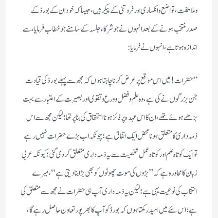
وملاطفت ،تواضع وانكساری اور فروتنی كے پیكر ہیں، جیسا كہ خود ان كے بورڈ كے
صدر منتخب ہونے كے بعد انہوں نے جو شركاء جلسہ كے سامنے جو خطاب فرمایا، سے
انداز ہ ہوتا ہے ، انہوں نے فرمایا:
” حضرات! میں اس موقع پر عرض كرنا چاہتا ہوں كہ مجھ سے پہلے بورڈ كی قیادت
جن بزرگوں نے كی ہے ، وہ علم وفضل و ورع وتقوی اور بصیرت كے اعتبار سے بہت
بڑھے ہوئے تھے، ان كا اس عہدہ پر فائز ہونا استحقاق كی بنا پر تھا؛ لیكن مجھ سے اس
ذمہ داری كا متعلق ہونا محض ایك اتفاق ہے ؛ چونكہ اب بڑے حضرات نہیں رہے
توا یك كو تاہ علم اور كوتاہ عمل شخصیت سے یہ ذمہ داری متعلق كردی گئی؛ كیونكہ عربی
زبان كا محاورہ ہےكہ ”بڑوں كی موت چھوٹوں كو بھی بڑا بنا دیتی ہے“، میرے
انتخاب كی نوعیت یہی ہے؛ لیكن یہ ذمہ داری آپ ہی حضرات نے مجھ سے متعلق كی
ہے ؛ اس لئے میں امید ركھتا ہوں كہ بورڈ كو آپ كا بھر پور تعاون حاصل رہےگا،