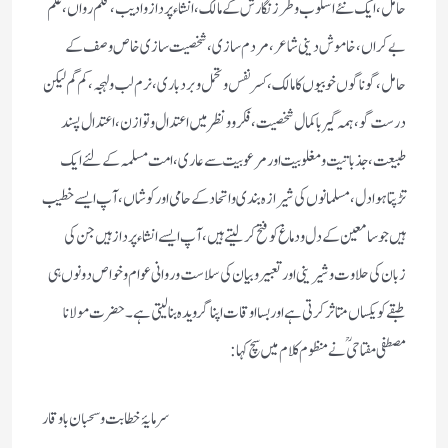
حامل ،ایك نئے اسلوب و طرز نگارش كے مالك، انشاء پرداز وادیب، قلم رواں ، علم
بے كراں، خاموش دینی شاعر ، مردم سازی ، شخصیت سازی خاص وصف كے
حامل ،گوناگوں خوبیوں كا مالك ، كسر نفس وتحمل وبردباری، نرم لب ولہجہ، كم گم لیكن
درست گو ، ہمہ گیر باكمال شخصیت ،فكرو ونظر میں اعتدال وتوازن، اعتدال پسند
طبیعت، جذباتیت ومغلوبیت ا ورمرعوبیت سےعاری، امت مسلمہ كے لئے ایك
تڑپتا ہوا دل ،مسلمانوں كی شیرازہ بندی و اتحادكے حامی اور كوشاں، آپ ایسے خطیب
ہیں جو سامعین كے دل ودماغ كو فتح كرلیتے ہیں ، آپ ایسے انشاء پرداز ہیں جن كی
زبان كی حلاوت وشیرینی اور تعبیر وبیان كی سلاست وروانی عوام وخواص دونوں ہی
طبقے كو یكساں متاثر كرتی ہے اور بسا اوقات اپنا گرویدہ بنالیتی ہے ۔ حضرت مولانا
مصطفی مفتاحی ؒ نے منظوم كلام میں سچ كہا :
سرمایۂ خطابت وسحبان باوقار