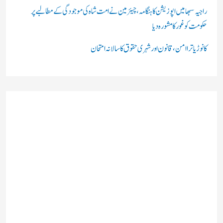
راجیہ سبھا میں اپوزیشن کا ہنگامہ، چیئرمین نے امت شاہ کی موجودگی کے مطالبے پر
حکومت کو غور کا مشورہ دیا
کانوڑ یاترا امن،قانون اور شہری حقوق کا سالانہ امتحان