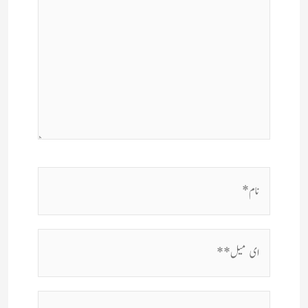
نام*
ای
میل**
ویب