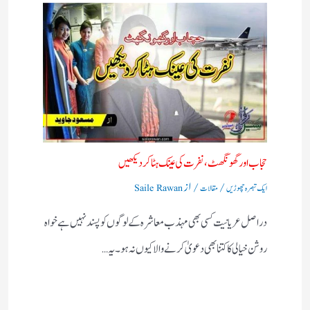
حجاب اور گھونگھٹ ، نفرت کی عینک ہٹا کر دیکھیں​
/
/ از
ایک تبصرہ چھوڑیں
مقالات
Saile Rawan
دراصل عریانیت کسی بھی مہذب معاشرہ کے لوگوں کو پسند نہیں ہے خواہ
روشن خیالی کا کتنا بھی دعویٰ کرنے والا کیوں نہ ہو ۔یہ…