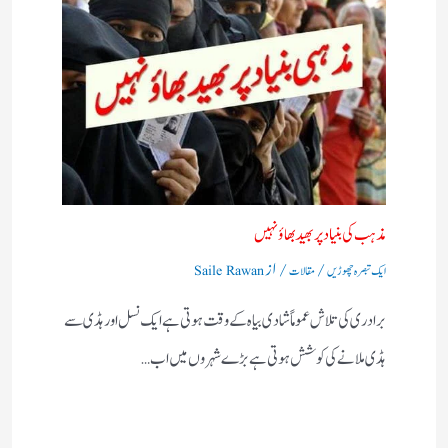
مذہب کی بنیاد پر بھید بھاؤ نہیں​
/
/ از
ایک تبصرہ چھوڑیں
مقالات
Saile Rawan
برادری کی تلاش عموماً شادی بیاہ کے وقت ہوتی ہے ایک نسل اور ہڈی سے
ہڈی ملانے کی کوشش ہوتی ہے بڑے شہروں میں اب…