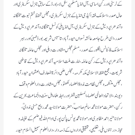
کے ٹرسٹی اور رکن اساسی، آل انڈیا مسلم پرسنل لاء بورڈ کے سابق جنرل سکریٹری اور
حال صدر، اسلامک فقہ اکیڈمی انڈیا کے جنرل سکریٹری ، مجلس تحفظ ختم نبوت تلنگانہ
وآندھراپردیش كے جنرل سكریٹری، آل انڈیا ملی كونسل تلنگانہ وآندھراپردیش كے
صدر، اسی طرح جامعہ عائشہ نسواں حیدرآباد ، تاسیس شریعہ بورڈ ممبئ اور رہبر
اسلامك فائنانس بنگلور كے صدر، مسلم مجلس مشاورت دہلی اورمجلس عاملہ تلنگانہ
وآندھراپردیش كے ركن عاملہ، امارت ملت اسلامیہ آندھرا پردیش کے قاضی
شریعت ، مجمع الفقہ الاسلامی مکہ مکرمہ ،مجلس علمی دائرۃ المعارف العثمانیہ حیدرآباد
،مجلس منتظمہ و مجلس نظامت ندوۃ العلماء لکھنؤ ، مجلس مشاورت دارالعلوم وقف
دیوبند، الاتحاد العالمی لعلماء المسلمین قطراوررابطہ علماء اہل سنت والجماعت بحرین کے
رکن، حضرت مولانامحمد سالم صاحبؒ ، حضرت مولانا سید محمدرابع حسنی ندویؒ،
مولانامنیر احمد مظاہری اور مولانامحمد یونس پالن پوری ادام اللہ فیوضہم کے خلیفہ و
مجاز، درجنوں ملی، تعلیمی، تحقیقی اداروں کے ذمہ دار، دارالعلوم سبیل السلام حید ر