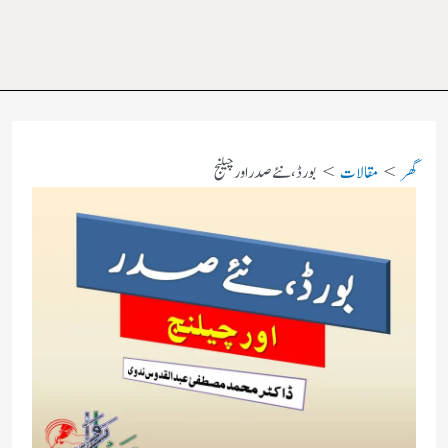
گھر
مقالات
بورڈ ، نئے صدر اور چیلنج