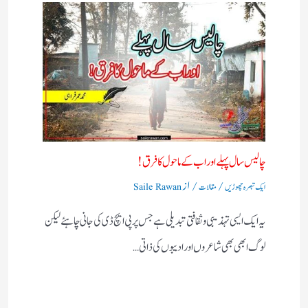
چالیس سال پہلے اور اب کے ماحول کا فرق !
/
/ از
ایک تبصرہ چھوڑیں
مقالات
Saile Rawan
یہ ایک ایسی تہذیبی و ثقافتی تبدیلی ہے جس پر پی ایچ ڈی کی جانی چاہئے لیکن
لوگ ابھی بھی شاعروں اور ادیبوں کی ذاتی…