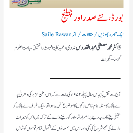
بورڈ ، نئے صدر اور چیلنج
/
/ از
ایک تبصرہ چھوڑیں
مقالات
Saile Rawan
ڈاكٹر محمد مصطفی عبد القدوس
ندوی،
عمید كلیۃ البحث والتحقیق،
جامعۃ العلوم
گڑھا – گجرات
آج سے تقریبًا پچاس سال پہلے ۱۹۷۲ ء كی بات ہے كہ اس وطن عزیر كی دھرتی پر
لے پالك كا مسئلہ عام خاص لوگوں كا موضوع سخن بنا ہوا تھا ، ایك طرف لے پالك كو
حقیقی بیٹے كا درجہ دینے پر اصرار تھا ، اور گود لینے والے كے تركہ میں اس كو میراث
دلانے كی مہم شروع كی گئی، اور اس میں مسلمانوں كے بشمول تمام قوموں كو شامل