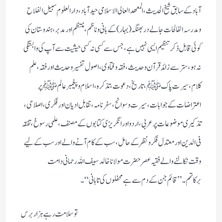
آباد کے سابق شیخ الحدیث ، المعھد العالی الاسلامی حید آباد ، دارالعلوم سبیل الفلا ح
ومدرسہ الفالحات جالے دربھنگہ (بہار) کے بانی وناظم، منتظم اور مدبر ، ہندوستان کی
کوئی قابل ذکر تنظیم ایسی نہیں ہے، جس سے کسی نہ کسی حیثیت سے آپ کی وابستگی
نہ ہو، ستر سے زائد قرآن وحدیث، فقہ وفتاوی،اصول تفسیر وحدیث اورفقہ ،علم
كلام ،سیرت پاك ﷺ، تاریخ، دعوت ،تذکرہ، اسلام وپیغمبر عالم ﷺ پر
اعتراضات كے جوابات ، سیرت وسوانح ،سفرنامہ،تقابل ادیان اور فکری ،اصلاحی ،
تذکیری موضوعات پر عربی، اردو اور انگریزی کتابوں کے مصنف ،علمی رسوخ، تفقہ
فی الدین اور معتدل فکرونظر کے حامل، سب کے کام آنے والے اور سب کے لیے
وقت نکالنے والےفقیہ عصر حضرت مولانا خالد سیف اللہ رحمانی دامت
بركاتہم۔”قائم جن کے دم سے ہے محفلوں کی تابانی“ ۔
توسلامت رہے ہزار برس