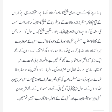
بورڈ اپنے قیام كے دن سے ہی چیلنج كا سامنا كرتا ہوا آرہا ہے ، حقیقت یہی ہے كہ اس
كے قیام كا پس منظر زمانہ وحالات كے ہرطرح كے چیلنج كا مقابلہ كرنا اور امت مسلمہ
كی رہنمائی كرنا ہے ، اس وقت یقینا ایك بڑا اور سنگین چیلنج یكساں سول كوڈ ہے، جس
كے نفاذ كا مطلب مسلم پرسنل لاء بورڈ كے وجود كا خاتمہ ہے ، اس نئے طوفان سے
نبردآزما ہونا اور مقابلہ كرنا عالی قدر نئے صدر اور دیگر نو منتخب ذمہ داران كے لئے
ایك بڑی آزمائش اور امتحان سے كچھ كم نہیں ہے ، الحمد للہ بڑی قوت سے اس
كامقابلہ جاری ہے ، اللہ تعالی ان حضرات كی مدد فرمائے اور انہیں بلند حوصلہ عطا
فرمائے اور پوری امت مسلمہ ہندیہ كی غیبی نصرت فرمائے اورتاقیامت اس سرزین پر
اللہ اور اس كے رسولﷺ كی گونج باقی ركھے اور مسلمانوں كے لئے شریعت پر
عمل پیرا ہونا آسان رہے اورعمل كے لئے ماحول سازگار رہے ، آمین ثم آمین۔