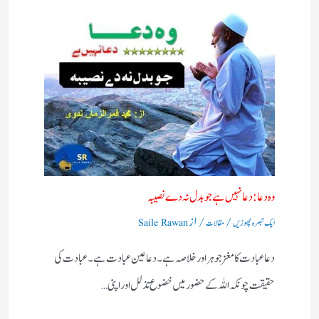
وہ دعا: دعا نہیں ہے جو بدل نہ دے نصیبہ
/
/ از
ایک تبصرہ چھوڑیں
مقالات
Saile Rawan
دعا عبادت کا مغز جوہر اور خلاصہ ہے۔ دعا عین عبادت ہے ۔ عبادت کی
حقیقت چونکہ اللہ کے حضور میں خضوع تذلل اور اپنی…