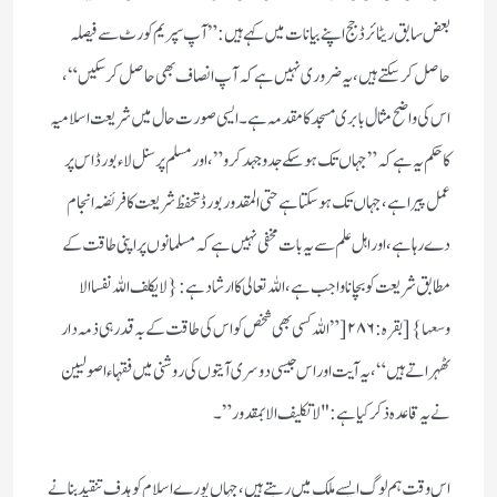
بعض سابق ریٹائر ڈ جج اپنے بیانات میں كہے ہیں : ” آپ سپریم كورٹ سے فیصلہ
حاصل كرسكتے ہیں ، یہ ضروری نہیں ہے كہ آپ انصاف بھی حاصل كر سكیں“،
اس كی واضح مثال بابری مسجد كا مقدمہ ہے ۔ ایسی صورت حال میں شریعت اسلامیہ
كا حكم یہ ہے كہ ”جہاں تك ہوسكے جدوجہد كرو”، اور مسلم پرسنل لاء بورڈ اس پر
عمل پیرا ہے، جہاں تك ہوسكتا ہے حتی المقدور بورڈ تحفظ شریعت كا فریضہ انجام
دے رہا ہے ، اور اہل علم سے یہ بات مخفی نہیں ہے كہ مسلمانوں پر اپنی طاقت كے
مطابق شریعت كو بچانا واجب ہے ، اللہ تعالی كا ارشاد ہے : {لایكلف اللہ نفسا الا
وسعہا} [بقرہ: ۲۸۶[” اللہ كسی بھی شخص كو اس كی طاقت كے بہ قدر ہی ذمہ دار
ٹھہراتے ہیں “، یہ آیت اور اس جیسی دوسری آیتوں كی روشنی میں فقہاء اصولیین
نے یہ قاعدہ ذكر كیا ہے : "لا تكلیف الا بمقدور ” ۔
اس وقت ہم لوگ ایسے ملك میں رہتے ہیں ، جہاں پورے اسلام كو ہدف تنقید بنانے