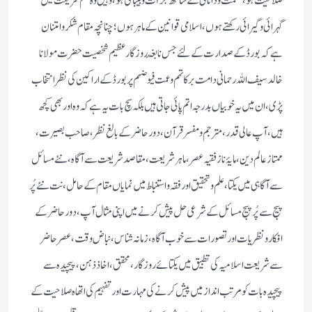
صلاحیت ہو ، حكمت ودانائی كے ساتھ جرأت وبیباكی ہو ، وہیں وہ علم شریعت میں
گہرائی وگیرائی ركھتے ہوں، اسلامی قوانین كےماہر ہو ں؛ چنانچہ مقام شكر وامتنان
ہے كہ بورڈ كے صدارت كے لئے جس نابغۂ روز گار عظیم شخصیت حضرت مولانا
خالد سیف اللہ رحمانی دامت بركاتہم وعمت فیوضہم پر بورڈ كے اراكین كی نظر انتخاب
پڑی ، ان میں یہ خوبیاں بدرجہ اتم پائی جاتی ہیں بلكہ سچ بات یہ ہے كہ وہ اور بھی كچھ
ہیں ، آپ عالی قدر ، مترجم ومفسر قرآن ، دور حاضر كے بالغ نظر ، صاحب بصیرت ،
ممتاز عالم دین، مایۂ ناز فقیہ عصر، ماہر شریعت،مقاصد شریعت سے آگاہ ، نئے مسائل
سے آگاہی میں یكتا، علم وتحقیق اور فقہ واستنباط میں نمایاں مقام كے حامل ، نت نئے پُر
پیج سے پُر پیج مسائل كے شرعی حل پیش كرنے میں اپنی مثال آپ ، دور حاضر كے
افكار ونظریات اور تصورات سے خوب آگاہ، زمانہ شناس ،نباض وقت،عصر حاضر
سے شریعت اسلامیہ كی تطبیق میں یكتائے روز گار،محقق،اخاذ ذہن ، پیچیدہ سے
پیچیدہ بات كو مرتب انداز میں پیش كرنے كی مہارت اورتفہیم كی اتھاہ صلاحیت كے