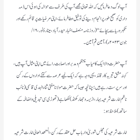
آپ لوگ دعا فرمائیں كہ اللہ تعالی مجھے آپ كی طرف سے حوالہ كی ہوئی اس ذمہ
داری كو صحیح طور پر انجام دینے كی توفیق عطا فرمائے، اپنی مرضیات پر قائم ركھے اور
تكبر وریا سے یچائے “ ( روز نامہ منصف اخبار حیدر آباد ، مینارۂ نور، ۱۶ /
جون ۲۰۲۳ء)، آمین ثم آمین۔
آپ حضرت والا ایك كامیاب منتظم ومدبر اور اصابت رائے میں اپنی مثال آپ ہیں ،
كہنہ مشق تجربہ كار قائد ،یہی وجہ ہے كہ ایك لمیے عرصہ سے كتنے اداروں كے ركن
اور سرپرست رہے ہیں ؛ چنانچہ جیسا كہ حضرت مولانا مفتی ثناء الہدی قاسمی (نائب
ناظم امارت شرعیہ بہار ، اڑیسہ وجھار كھنڈ) لكھا ہے ( تھوڑی سی تبدیلی واضافہ كے
ساتھ )ملاحظ ہو:
امارت شرعیہ کی مجلس شوریٰ وارباب حل عقد کے رکن، المعھدالعالی امارت شرعیہ