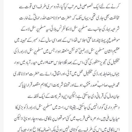
كرنے كے لئے ایك خصوصی بل مرتب كیاگیا ، تو دوسری طرف اسی قوت سے
مخالفت بھی جاری تھی ، یہاں تك كہ حضرت مولانا منت اللہ رحمانی ؒ نے امارت
شرعیہ بہار كی جانب سے مسلم پرسنل لاء كانفرنس بلائی، یہ مسلم پرسنل لاء كے
موضوع پر پہلا چند جماعتی اجلاس تھا، اس كے بعداسی سال كے دسمبر كے مہینہ میں
عظیم الشان مسلم پر سنل لاء ممبئ كنونشن منعقد ہوا، جس میں مسلم پر سنل لاء بورڈ كی
تشكیل كی تجویز منظور كی گئی، اس كے بعد اگلا اجلاس۱۹۷۳ء میں حیدر آباد میں ہوا،
جہاں باضابطہ بورڈ كی تشكیل عمل میں آئی، اور اتفاق رائے سے حضرت مولانا قاری
محمد طیب صاحب ؒ صدر منتخب ہوئےاور تحفظ شریعت اس كا اہم مقصد قراراپایا كہ
جان ومال كی قربانی دی جاسكتی ہے ؛ لیكن دین وشریعت كے ایك نقطہ سے
دستبرداری گوارا نہیں كی جاسكتی۔ یقینا اس راستہ میں مسلم پرسنل لاء بورڈ كو بڑی كا
میابیاں ملی ہیں، ادھر ماضی قریب میں كئی موقعوں پر ناكامی سے دو چار ہونا پڑا؛ لیكن
اس ناكامی میں اس كی طرف سے كوتاہی نہیں ہوئی بلكہ انصاف كا ذبح ہوا، جیسا كہ