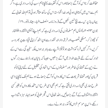
حفاظت كرنا اس كو آگے بڑھانا اور اس كو تقویت پہنچانا ہم سب كی ذمہ داری ہے ، اگر
ہم سے اس میں كوتاہی ہوئی اور خدانخواستہ اس كی ساكھ متأثر ہوئی تو ہم اللہ تعالی كے
یہاں باز پرس سے بچ نہین سكیں گے(روزنامہ منصف اخبار، مینارۂ نور، ۱۶ /
جون ۲۰۲۳ء)؛ پس ہم مسلمانوں كی ذمہ داری ہےكہ ہم اپنے آپسی انتشار وخلفشار
كو چھوڑ كر، مسلكی تعصب اور فرقہ وارانہ تشدد سے اوپر اٹھ كر اپنی قیادت پر بھروسہ
كریں، اگر كہیں فروگذاشت ہو تو فورًا آپے سے باہر نہ ہوں بلكہ سنجیدگی سے اس كے
تدارك كے لئے مثبت انداز میں آگے بڑھیں، جیسا كہ بانیان بورڈ ہمارے بزرگوں
نےدین كے تحفظ كی خاطراور مسلمانوں كے اس اتحاد كی تشكیل كے لئے اپنی اَنا كو
قربان كیا اور تحفظ شریعت كے اس كارواں كو آگے بڑھاتے ہوئے ہم تك پہنچایا ، اسی
طرح ہماری بھی ذمہ داری بنتی ہے كہ ہم بھی اسی طرح اس متحدہ كارواں كو بغیر كسی
انتشار واختلاف كےآگے بڑھائیں ۔ اللہ تعالی اس شجر طوبی كو صدا بہار سبز وشاداب
ركھے، اس پر موسم خزاں كا گذر نہ ہونے دے۔