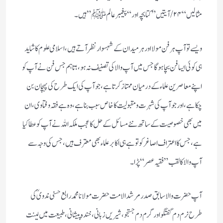
مثالیں “۲۴ / آیتیں ” كتابچہ اور “پیغمبر عالم ﷺ”ہیں ۔
ویسے تو آپ ہرفن مولا اور ہر میدان كے شہسوار نظر آتے ہیں ،اسلامی علوم كا شاید
ہی كوئی ایسا فن بچا ہوگا جس میں آپ والا كی تصنیف نہ ہو ، ؛ تاہم جس فن نے آپ كو
اپنے معاصرین علماء كے درمیان ممتاز كرتا ہے ، جو آپ كی ایك طرح كی پہچان بن
چكا ہے، اورجو آپ كی شہرت ومقبولیت كا خاص سبب بنا ہے، وہ ہے فقہ وفتاوی، ان
میں بھی خصوصیت كے ساتھ نئے مسائل كے حل كا عجب ملكہ اللہ نے آپ كو عطا كیا
ہے ، جس كا اعتراف اصاغر كو تو ہے ہی اكابر علماء بھی معترف ہیں، جس كی وجہ سے
آپ والا كا لقب ”فقیہ عصر“ پڑا۔
آپ حضرت والا سابق صدر مرشد الامت حضرت مولانا محمد رابع حسنی ندوی ؒ كی
طرح نرم دم گفتگو اور گرم دم جستجو ، شیریں زبانی، خندہ پیشانی،طبیعت میں لینت