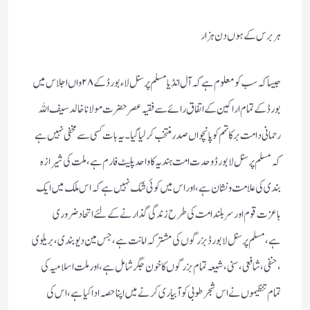
ہربرس کے ہوں دن ہزار
جیسا كہ سب كو معلوم ہے كہ آل انڈیا مسلم پرسنل لا ءبورڈ كے ۲۸ واں اجلاس میں
بورڈ كےتمام اراكین كے اتفاق رائےسے فقیہ عصر حضرت مولانا خالد سیف اللہ
رحمانی دامت بركاتہم كو پانچواں صدر منتخب كر لیا گیا۔ یہ بات كسی سے مخفی نہیں ہے
كہ مسلم پرسنل لا بورڈ وحدت امت ہندیہ كا واحد پلیٹ فارم ہے ، ملت كی شیرازہ
بندی كی علامت ونشان ہے ، اور اس میں كوئی شك نہیں ہے كہ اس ملك میں ایك
باعزت قوم اور سربلند امت كی طرح زندگی گذارنے كے لئے اتحاد ضروری
ہے،مسلم پرسنل لا بورڈ بزرگوں كی مشتركہ امانت ہے، جس مین دیوبندی ، بریلوی
، حنفی ، شافعی، سنی ، شیعہ تمام بزرگوں كا خون جگر شامل ہے ، اور ملت اسلامیہ كی
تمام تنظیموں نے اس شجر طوبی كو آبیار ی كرنے میں اپنا حصہ ادا كیا ہے، اس كی