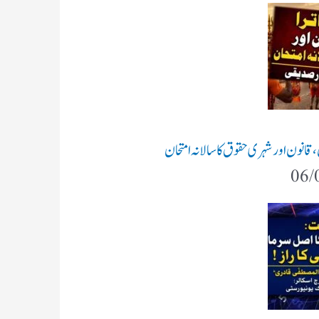
ن،قانون اور شہری حقوق کا سالانہ امتحان
06/