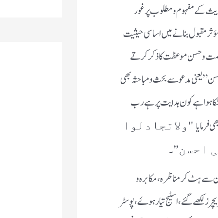
ث کے مفہوم و مطلوب پر غور
مؤثر مقبول بنانے میں اساسی حیثیت
مت و حسن موعظت کا ذکر کرتے
سن” یعنی مدعو سے بحث و مباحثہ بھی
ھٹکا ہوا ہے کون ہدایت پر ہے رب
 فرمایا
"ولاتجادلوا
۔
ی احسن”
ن سے ہٹ کر مناظرہ، مکابرہ و
رز لکھے گئے، اسٹیج تیار ہوۓ، پوسٹر