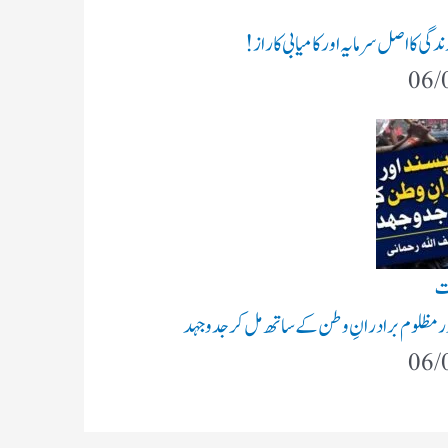
گی کا اصل سرمایہ اور کامیابی کا راز !
06/
ت
ر مظلوم برادرانِ وطن کے ساتھ مل کر جدوجہد
06/