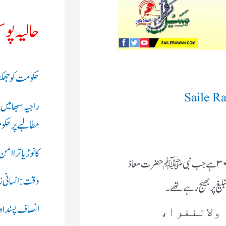
حالیہ پو
حکومت کو جھکنا 
Saile R
راجیہ سبھا میں
مطالبے پر حکوم
کانوڑ یاترا ام
صحیح بخاری کی کتاب الجھاد والسیر کی رقم حدیث ۳۰۳۸ ہے جب نبیﷺ حضرت معاذ
وقت: انسانی زند
یغ پر بھیج رہے تھے۔
انصاف پسند او
ولاتنفرا،