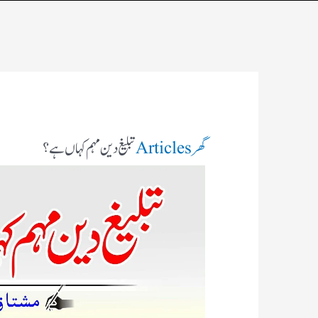
گھر
Articles
تبلیغ دین مہم کہاں ہے؟