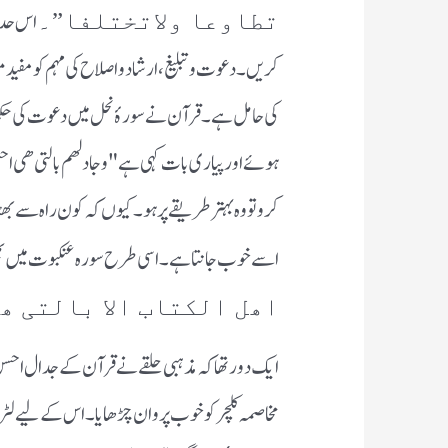
اس حدی
تطاوعا ولاتختلفا”۔
کریں۔دعوت و تبلیغ، ارشاد و اصلاح کی مہم کو مفید 
کی حامل ہے۔قرآن نے سورۂ نحل میں دعوت کی حک
ہوئے اور پیاری بات کہی ہے "وجادلھم بالتی ھی اح
کرو تو وہ بہتر طریقے پر ہو۔کیوں کہ کون راہ سے ب
اسے خوب جانتا ہے۔اسی طرح سورہ عنکبوت میں بھی
اھل الکتاب الا بالتی ھ
ایک دور تھا کہ مذہبی حلقے نے قرآن کے جدال احس
مخاصمہ کلچر کو خوب پروان چڑھایا۔اس کے لیے لٹریچ