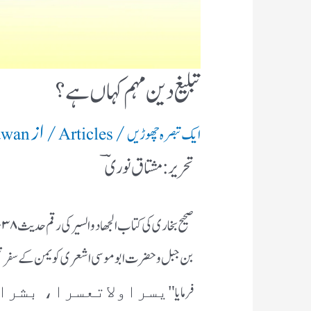
تبلیغ دین مہم کہاں ہے؟
/
/ از
ایک تبصرہ چھوڑیں
Articles
awan
تحریر:مشتاق نوریؔ
بن جبل و حضرت ابو موسی اشعری کو یمن کے سفر تبل
فرمایا
"یسراولاتعسرا، بشرا 