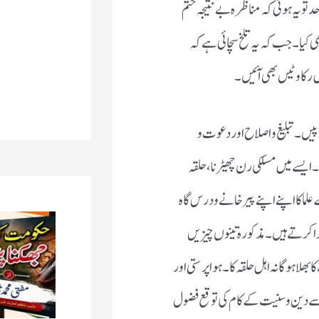
تو یہ ہوئی کہ مناظرہ بے نتیجہ ختم
ھی کیا۔جب کہ یہ تلخ سچائی ہے کہ
 رکاوٹیں بھی آئیں۔
یں۔تبلیغ و اصلاح اور دعوت و
۔ایسے میں مسلکی رن چھیڑنا،حلقہ
علما کا اپنے اپنے پیر خانے و درس گاہ
دا کرتے ہیں۔مذکورہ تینوں چیزیں
لا ہوگا نہ اہل حلقہ کا۔ہوا پرستی اور
سے دین و سنیت کے کام کی توقع فضول