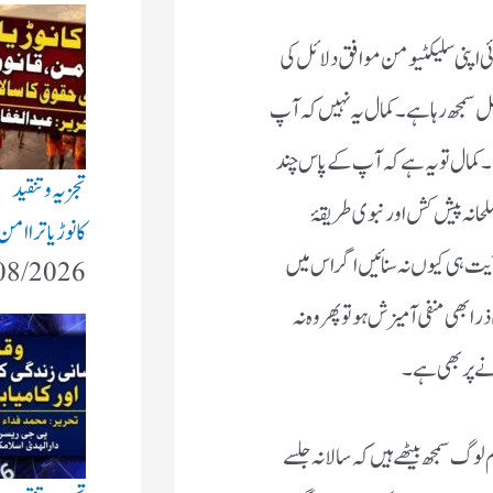
ی اپنی سلیکٹیو من موافق دلائل کی
مضل سمجھ رہا ہے۔کمال یہ نہیں کہ آپ
کمال تو یہ ہے کہ آپ کے پاس چند
تجزیہ و تنقید
حانہ پیش کش اور نبوی طریقۂ
کانوڑ یاترا ام
ت ہی کیوں نہ سنائیں اگر اس میں
08/2026
 بھی منفی آمیزش ہو تو پھر وہ نہ
نے پر بھی ہے۔
گ سمجھ بیٹھے ہیں کہ سالانہ جلسے