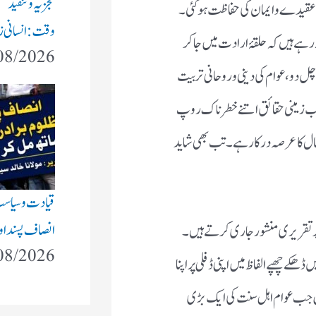
تجزیہ و تنقید
عقیدے و ایمان کی حفاظت ہو گئی۔
وقت: انسانی زند
رہے ہیں کہ حلقۂ ارادت میں جا کر
08/2026
چل دو، عوام کی دینی و روحانی تربیت
سبب زمینی حقائق اتنے خطر ناک روپ
ں کہ انہیں بنانے سنوارنے میں ۵۰؍ سال کا عرصہ درکار ہے۔تب بھی شاید
قیادت وسیاس
انصاف پسند او
 تقریری منشور جاری کرتے ہیں۔
08/2026
ھکے چھپے الفاظ میں اپنی ڈفلی پر اپنا
ں جب عوام اہل سنت کی ایک بڑی