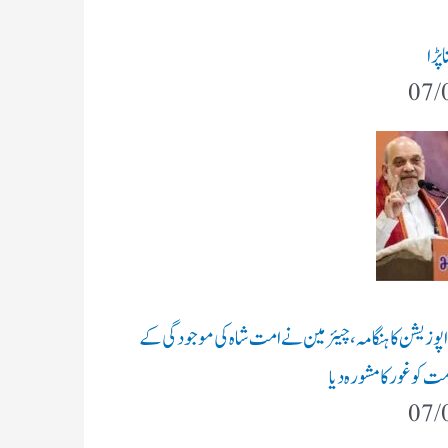
پڑا
07/
 اپوزیشن کا ہنگامہ، چیئرمین نے امت شاہ کی موجودگی کے
ت کو غور کا مشورہ دیا
07/