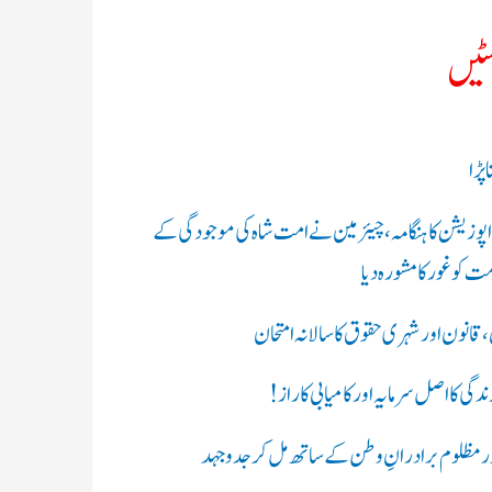
سٹیں
پڑا
 اپوزیشن کا ہنگامہ، چیئرمین نے امت شاہ کی موجودگی کے
ت کو غور کا مشورہ دیا
ن،قانون اور شہری حقوق کا سالانہ امتحان
گی کا اصل سرمایہ اور کامیابی کا راز !
ر مظلوم برادرانِ وطن کے ساتھ مل کر جدوجہد