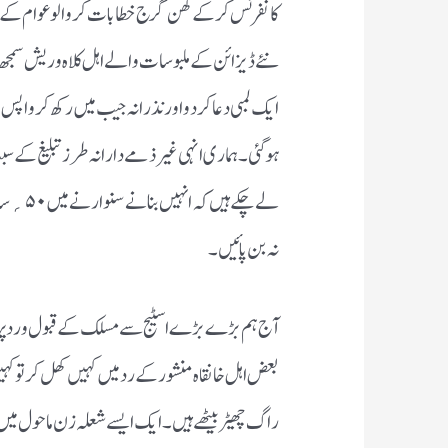
کانفرنس کر کے گھن گرج خطابات کروا لو عوام کے 
نئے ڈیزائن کے ملبوسات والے اہل کلاہ و ریش سمجھ 
ایک لمبی دعا کر دو اور نذرانہ جیب میں رکھ کر واپس 
ہو گئی۔ہماری انہی غیر ذمے دارانہ طرز تبلیغ کے 
لے چکے ہی
نہ بن پائیں۔
آج ہم بڑے بڑے اسٹیج سے مسلک کے قبول و رد پر
بعض اہل خانقاہ منشور کے رد میں کہیں کھل کر تو کہیں ڈ
راگ چھیڑ بیٹھے ہیں۔ایک ایسے شعلہ زن ماحول می