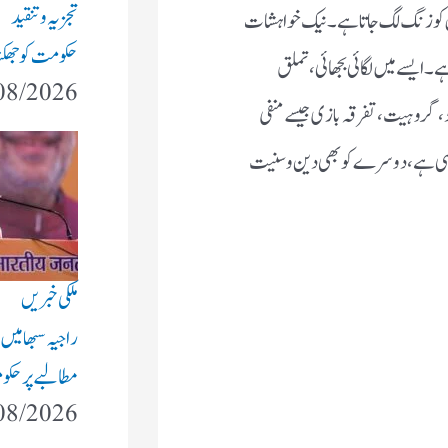
تجزیہ و تنقید
کو زنگ لگ جاتا ہے۔نیک خواہشات
حکومت کو جھکنا 
ہے۔ایسے میں لگائی بجھائی، تملق
08/2026
، گروہیت،تفرقہ بازی جیسے منفی
ا ہی ہے، دوسرے کو بھی دین و سنیت
ملکی خبریں
راجیہ سبھا میں
مطالبے پر حکوم
08/2026