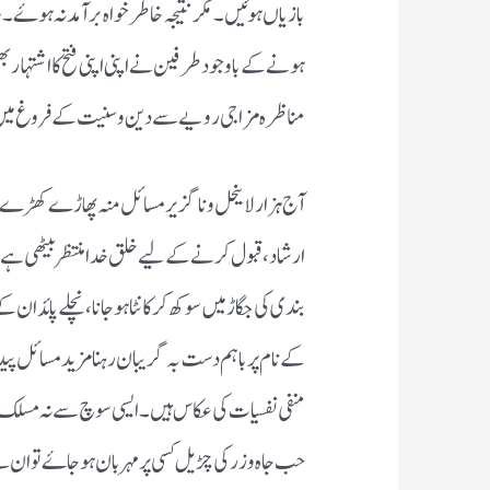
بازیاں ہوئیں۔مگر نتیجہ خاطر خواہ برآمد نہ ہوۓ۔حد 
ہونے کے باوجود طرفین نے اپنی اپنی فتح کا اشتہار ب
مناظرہ مزاجی رویے سے دین و سنیت کے فروغ میں
آج ہزار لاینحل و ناگزیر مسائل منہ پھاڑے کھڑے پ
ارشاد، قبول کرنے کے لیے خلق خدا منتظر بیٹھی ہے
بندی کی جگاڑ میں سوکھ کر کانٹا ہوجانا،نچلے پائدان کے 
کے نام پر باہم دست بہ گریبان رہنا مزید مسائل پی
منفی نفسیات کی عکاس ہیں۔ایسی سوچ سے نہ مسلک کا بھ
حب جاہ و زر کی چڑیل کسی پر مہربان ہو جاۓ تو ان 