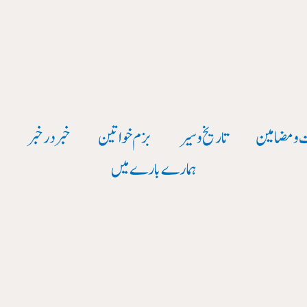
 و مضامین
تاریخ وسیر
بزم خواتین
خبر در خبر
و
ہمارے بارے میں