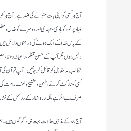
آج ہر کسی کو اپنی بات منوانے کی ضد ہے۔آج ہر کوئ
بنیاد پر خود کو ہادی و مہدی اور دوسرے کو ضال و 
کے پاس خدا کے ایک ہونے کی درجنوں دلائل ہیں۔
دلیل ہوں مگر آپ کے حسن تکلم، داعیانہ وعظ، مصل
تخاطب مد مقابل کو قائل کر جائیں۔آپ قرآن کی آی
کسی کو ٹارگٹ کرنے،طعن و تشنیع و لعنت ملامت کی ذرا
صرف بے اثر ہے بلکہ رد و انکار کے رد عمل کے نشا
آج ہند کے مذہبی حالات بہت ہی دگر گوں ہیں۔ہم لو