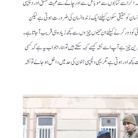
 کہ اگر اسے کتابوں سے موبائل سے اور چاۓ سے محبت عشق اور دلچسپی
انسان کو حقیقی سکون کیلئے ایک زندہ انسان کی ضرورت ہوتی ہے لیکن
ی کو دور کرنے کیلئے ان تینوں چیزوں سے کچھ زیادہ ہی قریب آجاتا ہے ۔
ین چیز ہے آپ اسے نشہ کیسے کہہ سکتے ہیں تو ہمارا جواب یہ ہے کہ کسی
کچھ اور ہوتی ہے مگر یہی دلچسپی جنون کی حد میں داخل ہو جاۓ تو نشہ