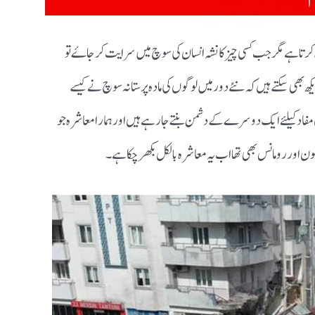
کرتا ہے مگر جب کسی چیز کا نشہ انسان کی سوچ میں سرایت کر جاۓ تو
ھ بھی سکتے ہیں کہ نئے دور میں لوگوں کی مادہ پرستانہ سوچ نے کیسے
اتی مفاد کیلئے ایک دوسرے کے دشمن بنتے جارہے ہیں اور ہمارا معاشرہ جو
ون اور رومانس بھی تھا اب یہ معاشرہ بالکل بکھر چکا ہے ۔