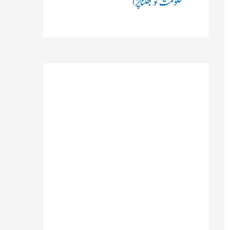
حکومت کو جھکنا پڑا