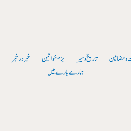
 و مضامین
تاریخ وسیر
بزم خواتین
خبر در خبر
و
ہمارے بارے میں