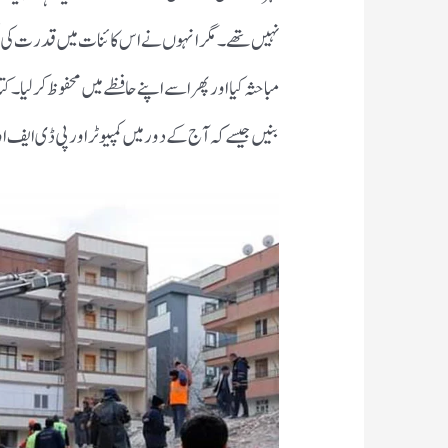
نہیں تھے۔ مگر انہوں نے اس کائنات میں قدرت کی تخ
مباحثہ کیا اور پھر اسے اپنے حافظے میں محفوظ کر لیا
بنیں جیسے کہ آج کے دور میں کمپیوٹر اور پی ڈی ایف اور 