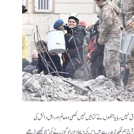
 نہیں رہا یا جنھوں نے کتابیں نہیں لکھی وہ عالم اور اہل دانش کی
آج ہم لکھ پڑھ رہے ہیں اس کی ایجاد ان لوگوں نے کی ‘جو لکھے پڑھے