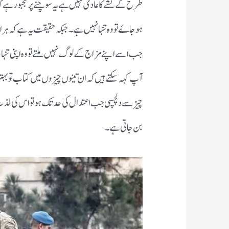
طرح کے نشے کا عادی نہیں ہے یہ سوچنے پر مجبور ہے
ہو جاۓ تو وہ تنہا نہیں ہے ۔جبکہ حقیقت یہ ہے کہ ہر 
جب اسے اپنے مزاج کے لوگ نہیں ملتے تو وہ اپنی تنہائ
آپ کہہ سکتے ہیں کہ ان تینوں چیزوں میں کتاب تو بہتر
چیز سے دلچسپی جب اعتدال کی حد تک ہو تو اس کی لذت 
بن جاتی ہے ۔