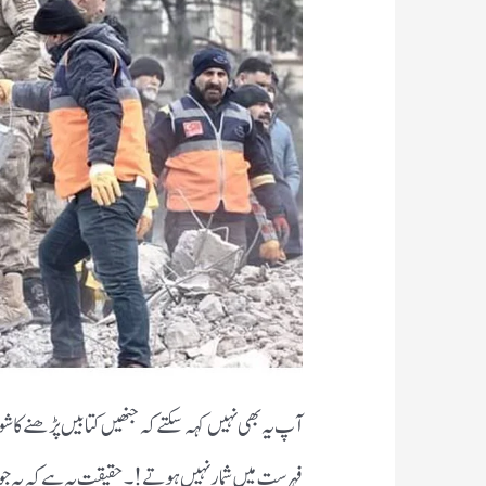
آپ یہ بھی نہیں کہہ سکتے کہ جنھیں کتابیں پڑھنے کا شوق
فہرست میں شمار نہیں ہوتے !۔حقیقت یہ ہے کہ یہ جو 