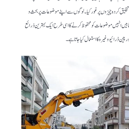
لیق کردہ چیزوں پر غور کیا ۔لوگوں سے اپنے موضوعات پر بحث و
 ۔کتابیں انہیں موضوعات کو محفوظ کرنے کا اسی طرح ایک بہترین ذرائع
پین ڈرائیو وغیرہ کا استعمال کیا جاتا ہے ۔