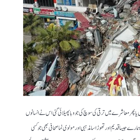
 یا پھر معاشرے میں ترقی کی سوچ کی جو وبا پھیلائی گئی اس نے انسانوں
ارے جیسا قدیم اور تھوڑا سا مذہبی اور مولوی نما صحافی بھی جو کسی