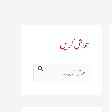
تلاش کریں
ت
ل
ا
ش