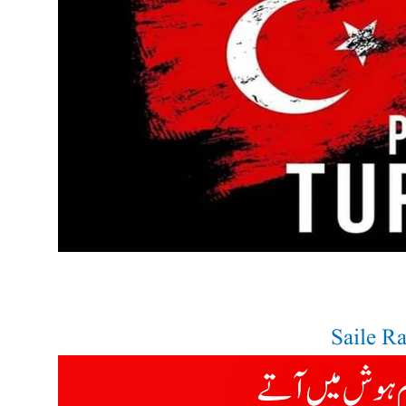
Saile R
 ہوش میں آتے