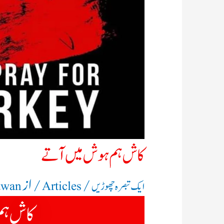
کاش ہم ہوش میں آتے
/
/ از
ایک تبصرہ چھوڑیں
Articles
awan
کاش ہم