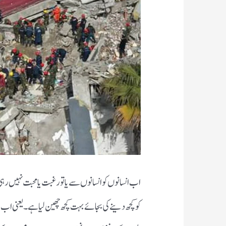
اب انسانوں کو انسانوں سے یا تو رغبت یا محبت نہیں رہی
کو کچھ دینے کی بجائے بہت کچھ چھین لیا ہے ۔یعنی اب ہم