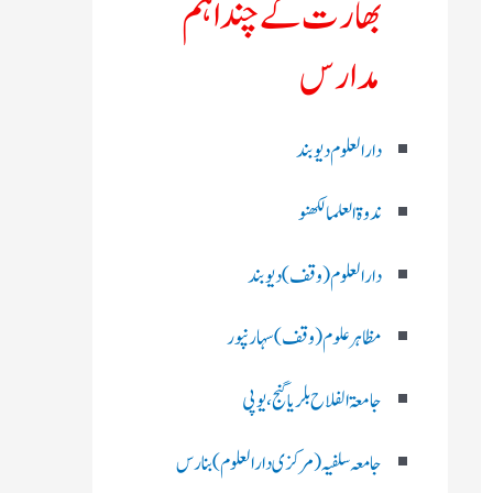
بھارت کے چند اہم
مدارس
دارالعلوم دیوبند
ندوۃالعلما لکھنو
دارالعلوم (وقف)دیوبند
مظاہرعلوم (وقف)سہارنپور
جامعۃ الفلاح بلریاگنج،یوپی
جامعہ سلفیہ(مرکزی دارالعلوم )بنارس