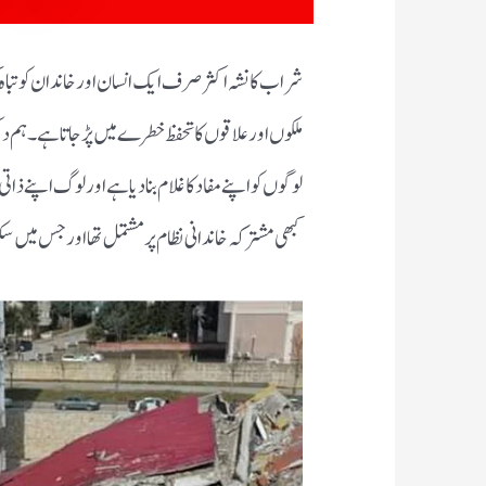
شراب کا نشہ اکثر صرف ایک انسان اور خاندان کو تباہ 
ملکوں اور علاقوں کا تحفظ خطرے میں پڑ جاتا ہے ۔ہم دیک
لوگوں کو اپنے مفاد کا غلام بنا دیا ہے اور لوگ اپنے ذ
کبھی مشترکہ خاندانی نظام پر مشتمل تھا اور جس میں سک