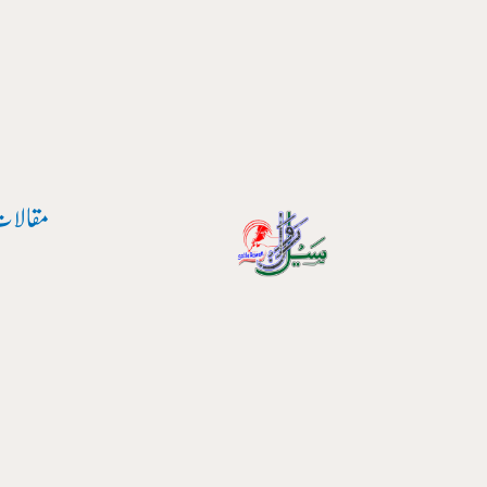
پوسٹ
واد
نیویگیشن
ر
ائیں۔
مقالات