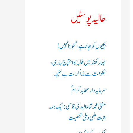
ک
حالیہ پوسٹیں
ر
ی
بچیوں کو بچانا ہے، گنوانا نہیں!
ں
جھارکھنڈ میں طلبہ کا احتجاج جاری،
:
حکومت سے مذاکرات بے نتیجہ
سرمایہ دار صحابۂ کرامؓ
مفتی محمد ثناء الہدیٰ قاسمی: ایک ہمہ
جہت علمی و ملی شخصیت