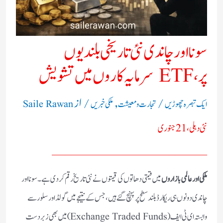
سونا اور چاندی نئی تاریخی بلندیوں
پر، ETF سرمایہ کاروں میں تشویش
/
,
/ از
ایک تبصرہ چھوڑیں
تجارت و معیشت
ملکی خبریں
Saile Rawan
نئی دہلی، 21 جنوری
ــــــــــــــــــــــــ
ملکی اور عالمی بازاروں
میں قیمتی دھاتوں کی قیمتوں نے نئی تاریخ رقم کر دی ہے۔ سونا اور
چاندی دونوں ہی ریکارڈ بلند سطح پر پہنچ گئے ہیں، جس کے نتیجے میں گولڈ اور سلور سے
وابستہ ای ٹی ایف (Exchange Traded Funds)میں بھی زبردست