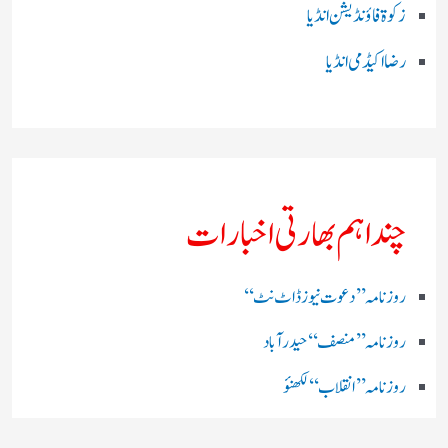
زکوۃ فاؤنڈیشن انڈیا
رضا اکیڈمی انڈیا
چند اہم بھارتی اخبارات
روز نامہ ’’ دعوت نیوز ڈاٹ نٹ‘‘
روزنامہ ’’ منصف‘‘ حیدر آباد
روزنامہ ’’ انقلاب‘‘ لکھنؤ
روز نامہ ’’راشٹریہ سہارا اردو