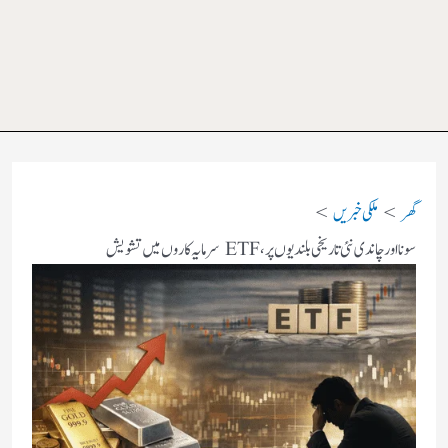
گھر
ملکی خبریں
سونا اور چاندی نئی تاریخی بلندیوں پر، ETF سرمایہ کاروں میں تشویش