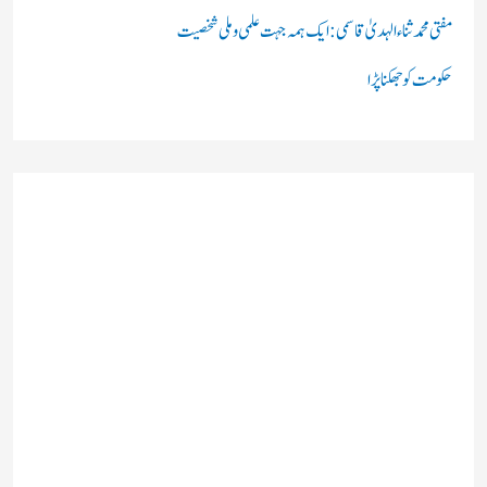
مفتی محمد ثناء الہدیٰ قاسمی: ایک ہمہ جہت علمی و ملی شخصیت
حکومت کو جھکنا پڑا