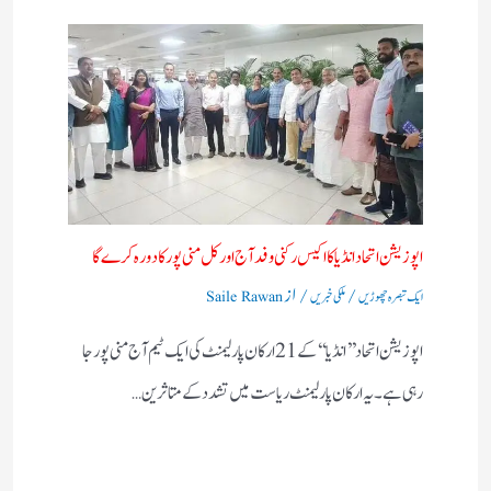
اپوزیشن اتحاد انڈیا کا اکیس رکنی وفد آج اور کل منی پور کا دورہ کرے گا
/
/ از
ایک تبصرہ چھوڑیں
ملکی خبریں
Saile Rawan
اپوزیشن اتحاد ’’ انڈیا‘‘ کے 21 ارکان پارلیمنٹ کی ایک ٹیم آج منی پور جا
رہی ہے۔ یہ ارکان پارلیمنٹ ریاست میں تشدد کے متاثرین…