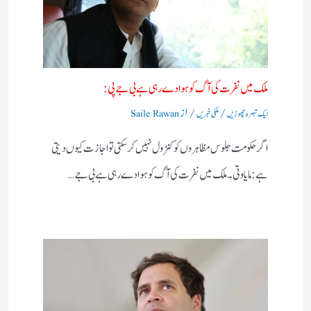
ملک میں نفرت کی آگ کو ہوا دے رہی ہے بی جے پی:
/
/ از
ایک تبصرہ چھوڑیں
ملکی خبریں
Saile Rawan
اگر حکومت جلوس مظاہروں کو کنٹرول نہیں کرسکتی تو اجازت کیوں دیتی
ہے:مایاوتی۔ ملک میں نفرت کی آگ کو ہوا دے رہی ہے بی جے…