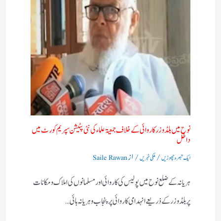
نوح میں بلڈوزر کاروائی کے خلاف جمعیۃ علماء کی نئی پٹیشن سپریم کورٹ میں
داخل
/
/ از
ایک تبصرہ چھوڑیں
ملکی خبریں
Saile Rawan
ہریانہ کے ضلع نوح میں پولیس کی کاروائی اور مسلمانوں کی املاک و مکانات
پر بلڈوزر کے ذریعے انہدامی کاروائی پر پنجاب و ہریانہ ہائی…