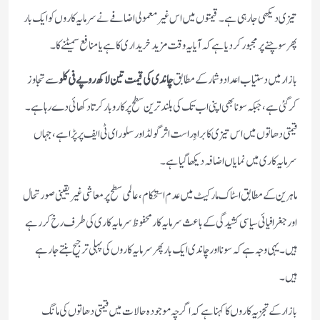
تیزی دیکھی جا رہی ہے۔ قیمتوں میں اس غیر معمولی اضافے نے سرمایہ کاروں کو ایک بار
پھر سوچنے پر مجبور کر دیا ہے کہ آیا یہ وقت مزید خریداری کا ہے یا منافع سمیٹنے کا۔
بازار میں دستیاب اعداد و شمار کے مطابق
چاندی کی قیمت تین لاکھ روپے فی کلو
سے تجاوز
کر گئی ہے، جبکہ سونا بھی اپنی اب تک کی بلند ترین سطح پر کاروبار کرتا دکھائی دے رہا ہے۔
قیمتی دھاتوں میں اس تیزی کا براہِ راست اثر گولڈ اور سلور ای ٹی ایف پر پڑا ہے، جہاں
سرمایہ کاری میں نمایاں اضافہ دیکھا گیا ہے۔
ماہرین کے مطابق اسٹاک مارکیٹ میں عدم استحکام، عالمی سطح پر معاشی غیر یقینی صورتحال
اور جغرافیائی سیاسی کشیدگی کے باعث سرمایہ کار محفوظ سرمایہ کاری کی طرف رخ کر رہے
ہیں۔ یہی وجہ ہے کہ سونا اور چاندی ایک بار پھر سرمایہ کاروں کی پہلی ترجیح بنتے جا رہے
ہیں۔
بازار کے تجزیہ کاروں کا کہنا ہے کہ اگرچہ موجودہ حالات میں قیمتی دھاتوں کی مانگ