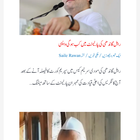
راہل گاندھی کی پارلیمنٹ میں کب ہوگی واپسی
/
/ از
ایک تبصرہ چھوڑیں
ملکی خبریں
Saile Rawan
راہل گاندھی کی مودی سرنیم کیس میں سپریم کورٹ کا فیصلہ آنے کے بعد
آج کانگریس کی اعلیٰ قیادت کی ممبران پارلیمنٹ کے ساتھ میٹنگ…