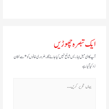
ایک تبصرہ چھوڑیں
آپ کا ای میل ایڈریس شائع نہیں کیا جائے گا۔
ضروری خانوں کو
*
سے نشان
زد کیا گیا ہے
یہاں
تحریر
کریں۔۔