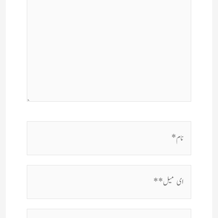
نام*
ای
میل**
ویب