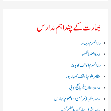
بھارت کے چند اہم مدارس
دارالعلوم دیوبند
ندوۃالعلما لکھنو
دارالعلوم (وقف)دیوبند
مظاہرعلوم (وقف)سہارنپور
جامعۃ الفلاح بلریاگنج،یوپی
جامعہ سلفیہ(مرکزی دارالعلوم )بنارس
جامعہ اشرفیہ مبارکپور،اعظم گڑھ