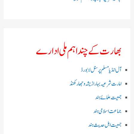
بھارت کے چند اہم ملی ادارے
آل انڈیا مسلم پرسنل لا بورڈ
امارت شرعیہ بہار اڑیشہ و جھارکھنڈ
جمعیت علمائے ہند
جماعت اسلامی ہند
جمعیت اہل حدیث ہند