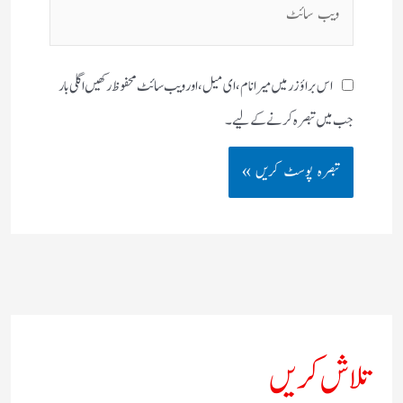
سائٹ
اس براؤزر میں میرا نام، ای میل، اور ویب سائٹ محفوظ رکھیں اگلی بار
جب میں تبصرہ کرنے کےلیے۔
تلاش کریں