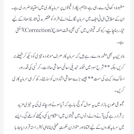
مضبوط دکھائی دے رہی ہے، تاہم ریکارڈ قیمتوں پر سرمایہ کاری میں احتیاط ضروری ہے۔
ان کے مطابق ای ٹی ایف میں سرمایہ لگانے والے افراد کو مختصر مدتی اتار چڑھاؤ کے لیے
تیار رہنا چاہیے، کیونکہ قیمتوں میں کسی بھی وقت اصلاح (Correction) آ سکتی
ہے۔
ماہرین یہ بھی مشورہ دے رہے ہیں کہ سرمایہ کار صرف موجودہ تیزی کو دیکھ کر فیصلے نہ
کریں، بلکہ **شرحِ سود میں ممکنہ تبدیلی، عالمی معاشی حالات، کرنسی کی قدر اور
اسٹاک مارکیٹ کی سمت** جیسے بڑے معاشی اشاروں کو سامنے رکھ کر ہی سرمایہ کاری
کریں۔
مجموعی طور پر بازار میں یہ سوال گونج رہا ہے کہ آیا سونے اور چاندی کی یہ تیزی مزید
برقرار رہے گی یا آنے والے دنوں میں قیمتوں میں استحکام یا کمی دیکھنے کو ملے گی۔ ایسے
میں سرمایہ کاروں کے لیے محتاط اور متوازن حکمتِ عملی اپنانا ہی بہتر راستہ قرار دیا جا رہا