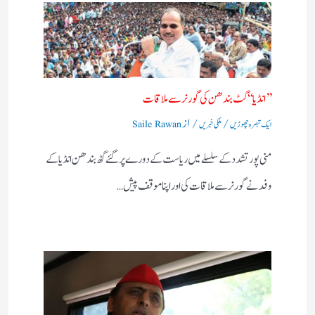
’’ انڈیا‘‘ گٹ بندھن کی گورنر سے ملاقات
/
/ از
ایک تبصرہ چھوڑیں
ملکی خبریں
Saile Rawan
منی پور تشدد کے سلسلے میں ریاست کے دورے پر گئے گٹھ بندھن انڈیا کے
وفد نے گورنر سے ملاقات کی اور اپنا موقف پیش…